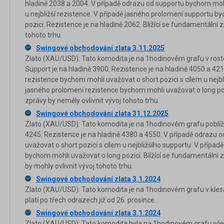
hladině 2038 a 2004. V případě odrazu od supportu bychom mohl
u nejbližší rezistence. V případě jasného prolomení supportu b
pozici. Rezistence je na hladině 2062. Blížící se fundamentální z
tohoto trhu.
Swingové obchodování zlata 3.11.2025
Zlato (XAU/USD): Tato komodita je na 1hodinovém grafu v rosto
Support je na hladině 3900. Rezistence je na hladině 4050 a 42
rezistence bychom mohli uvažovat o short pozici s cílem u nejbl
jasného prolomení rezistence bychom mohli uvažovat o long pozi
zprávy by neměly ovlivnit vývoj tohoto trhu.
Swingové obchodování zlata 31.12.2025
Zlato (XAU/USD): Tato komodita je na 1hodinovém grafu poblíž 
4245. Rezistence je na hladině 4380 a 4550. V případě odrazu 
uvažovat o short pozici s cílem u nejbližšího supportu. V přípa
bychom mohli uvažovat o long pozici. Blížící se fundamentální 
by mohly ovlivnit vývoj tohoto trhu.
Swingové obchodování zlata 3.1.2024
Zlato (XAU/USD): Tato komodita je na 1hodinovém grafu v kles
platí po třech odrazech již od 26. prosince.
Swingové obchodování zlata 3.1.2024
Zlato (XAU/USD): Tato komodita byla na 1hodinovém grafu včera