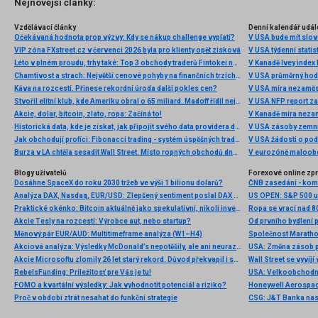
Nejnovější články:
Vzdělávací články
Denní kalendář udál
Očekávaná hodnota prop výzvy: Kdy se nákup challenge vyplatí?
V USA bude mít slo
VIP zóna FXstreet.cz v červenci 2026 byla pro klienty opět zisková
V USA týdenní statist
Léto v plném proudu, trhy také: Top 3 obchody traderů Fintokei na indexech a zlatě
V Kanadě Ivey index
Chamtivost a strach: Největší cenové pohyby na finančních trzích (červenec 2026)
V USA průměrný hod
Káva na rozcestí. Přinese rekordní úroda další pokles cen?
V USA míra nezaměs
Stvořil elitní klub, kde Ameriku obral o 65 miliard. Madoff řídil největší Ponzi dějin
V USA NFP report z
Akcie, dolar, bitcoin, zlato, ropa: Začíná to!
V Kanadě míra neza
Historická data, kde je získat, jak připojit svého data providera do MultiCharts a proč je budeme potřebovat? (4. díl)
V USA zásoby zemní
Jak obchodují profíci: Fibonacci trading - systém úspěšných traderů
V USA žádosti o po
Burza v LA chtěla sesadit Wall Street. Místo ropných obchodů dnes místem duní basy
V eurozóně maloobc
Blogy uživatelů
Forexové online zp
Dosáhne SpaceX do roku 2030 tržeb ve výši 1 bilionu dolarů?
ČNB zasedání - ko
Analýza DAX, Nasdaq, EUR/USD: Zlepšený sentiment poslal DAX na nová maxima
Praktické okénko: Bitcoin aktuálně jako spekulativní, nikoli investiční aktivum
Ropa se vrací nad 8
Akcie Tesly na rozcestí: Výrobce aut, nebo startup?
Měnový pár EUR/AUD: Multitimeframe analýza (W1–H4)
Akciová analýza: Výsledky McDonald’s nepotěšily, ale ani neurazily. Jakou vizi společnost prezentovala?
Akcie Microsoftu zlomily 26 let starý rekord. Důvod překvapil i samotné investory
RebelsFunding: Príležitosť pre Vás je tu!
FOMO a kvartální výsledky: Jak vyhodnotit potenciál a riziko?
Proč v období ztrát nesahat do funkční strategie