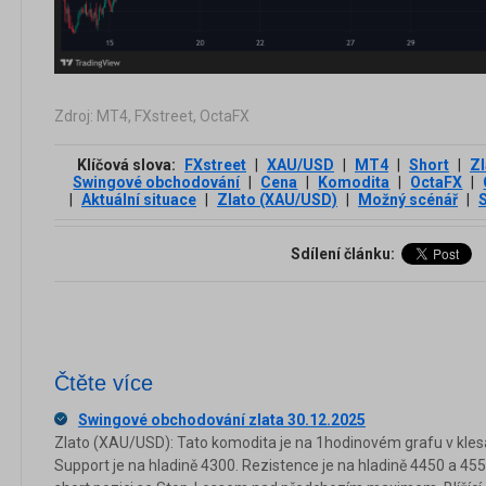
Zdroj: MT4, FXstreet, OctaFX
Klíčová slova:
FXstreet
|
XAU/USD
|
MT4
|
Short
|
Zl
Swingové obchodování
|
Cena
|
Komodita
|
OctaFX
|
|
Aktuální situace
|
Zlato (XAU/USD)
|
Možný scénář
|
Sdílení článku:
Čtěte více
Swingové obchodování zlata 30.12.2025
Zlato (XAU/USD): Tato komodita je na 1hodinovém grafu v klesa
Support je na hladině 4300. Rezistence je na hladině 4450 a 45