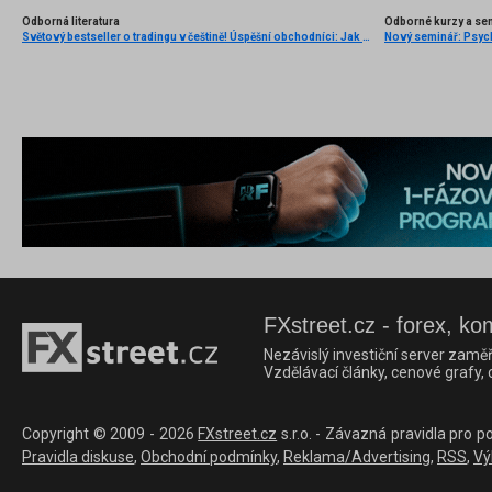
Odborná literatura
Odborné kurzy a se
Světový bestseller o tradingu v češtině! Úspěšní obchodníci: Jak běžní lidé porážejí Wall Street v jeho vlastní hře
FXstreet.cz - forex, ko
Nezávislý investiční server zaměř
Vzdělávací články, cenové grafy,
Copyright © 2009 - 2026
FXstreet.cz
s.r.o. - Závazná pravidla pro p
Pravidla diskuse
,
Obchodní podmínky
,
Reklama/Advertising
,
RSS
,
Vý