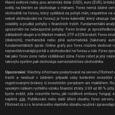
Hlavní světové měny jsou americký dolar (USD), euro (EUR), britská 
světě, na kterém se obchoduje s měnami. Forex nemá žádné centrál
obchodník na forexu, který vydělává na pohyb měn, respektive na v
neboli obchodování na forexu) je forex kalendář, který ukazuje č
volatility a prudké pohyby v finančních trzích. Fundamentální ana
upozornění na nebezpečné pohyby. Forex broker je zprostředkov
základních skupin a to Market-makeři, STP a ECN brokeři. Forex stra
(diskreční), mechanická nebo plně automatická (takzvaný aut
fundamentálních zpráv. Online grafy pro forex můžete sledovat na 
nejnavštěvovanější portál o obchodování na forexu u nás. Forex zprav
tak jako forex zone nebo vzdělávací zóna. Forex robot je jiný náz
takovýto systém pak obchoduje samostatně bez obchodníka.
Upozornění:
Všechny informace poskytované na serveru FXstreet.cz
trzích a neslouží v žádném případě coby konkrétní investiční č
registrovanými brokery či investičním poradcem ani makléřem. Rozd
vysokým rizikem rychlého vzniku finanční ztráty. U 69 až 80 % účtů 
byste zvážit, zda rozumíte tomu, jak rozdílové smlouvy fungují, a
najdete
zde
. Publikování nebo další šíření obsahu forex serveru
FXstreet.cz s.r.o. kromě svého vlastního obsahu využívá i zpravodajs