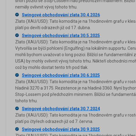
short pozici se Stop-Lossem nad předchozím maximem. Blížící
neměly ovlivnit vývoj tohoto trhu.
Swingové obchodování zlata 30.4.2026
Zlato (XAU/USD): Tato komodita je na 1hodinovém grafu v kles
platí po devíti odrazech již od 17. dubna.
Swingové obchodování zlata 30.5.2025
Zlato (XAU/USD): Tato komodita je na 1hodinovém grafu v klesa
Vytvořila se býčí pohlcení (Engulfing) na lokálním supportu. Cena
mohli bychom uvažovat o long pozici. Blížící se fundamentální z
USA) by mohly ovlivnit vývoj tohoto trhu. Někteří obchodníci mo
což by mohlo dostat tento trh pod tlak.
Swingové obchodování zlata 30.6.2025
Zlato (XAU/USD): Tato komodita je na 1hodinovém grafu v rost
hladině 3270 a 3175. Rezistence je na hladině 3360. Nyní bycho
Stop-Lossem pod předchozím minimem. Blížící se fundamentální
tohoto trhu.
Swingové obchodování zlata 30.7.2024
Zlato (XAU/USD): Tato komodita je na 1hodinovém grafu v ros
platí po čtyřech odrazech již od 7. června.
Swingové obchodování zlata 30.9.2025
Zlato (XAU/USD): Tato komodita je na 1hodinovém grafu v klesa