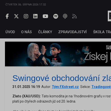
ČTVRTEK 06. SRPNA 2026 17:32
ÚVOD
O NÁS
ČLÁNKY
ZPRAVODAJSTVÍ
ŠKOLA TR
Swingové obchodování zla
31.01.2025 16:19
Autor:
Tým FXstreet.cz
Sekce:
Tradingové 
Zlato (XAU/USD):
Tato komodita je na 1hodinovém grafu v ros
platí po čtyřech odrazech již od 20. ledna.