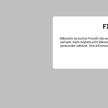
F
Kliknutím na button Povolit vše u
zařízení. Sami můžete určit klikn
zpracování zakázat. Více informa