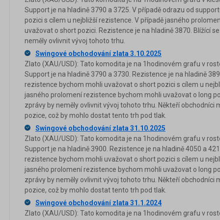
Support je na hladině 3790 a 3725. V případě odrazu od suppor
pozici s cílem u nejbližší rezistence. V případě jasného prolom
uvažovat o short pozici. Rezistence je na hladině 3870. Blížící 
neměly ovlivnit vývoj tohoto trhu.
Swingové obchodování zlata 3.10.2025
Zlato (XAU/USD): Tato komodita je na 1hodinovém grafu v rosto
Support je na hladině 3790 a 3730. Rezistence je na hladině 38
rezistence bychom mohli uvažovat o short pozici s cílem u nejbl
jasného prolomení rezistence bychom mohli uvažovat o long pozi
zprávy by neměly ovlivnit vývoj tohoto trhu. Někteří obchodníci
pozice, což by mohlo dostat tento trh pod tlak.
Swingové obchodování zlata 31.10.2025
Zlato (XAU/USD): Tato komodita je na 1hodinovém grafu v rosto
Support je na hladině 3900. Rezistence je na hladině 4050 a 42
rezistence bychom mohli uvažovat o short pozici s cílem u nejbl
jasného prolomení rezistence bychom mohli uvažovat o long pozi
zprávy by neměly ovlivnit vývoj tohoto trhu. Někteří obchodníci
pozice, což by mohlo dostat tento trh pod tlak.
Swingové obchodování zlata 31.1.2024
Zlato (XAU/USD): Tato komodita je na 1hodinovém grafu v rost