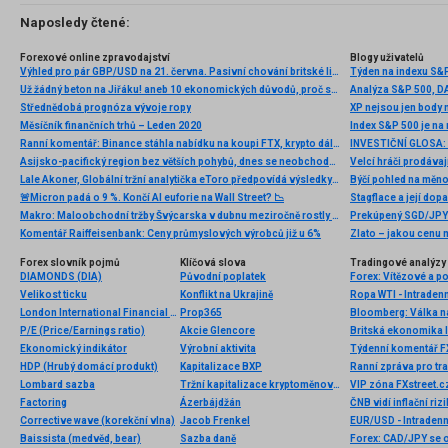
Naposledy čtené:
Forexové online zpravodajství
Blogy uživatelů
Výhled pro pár GBP/USD na 21. června. Pasivní chování britské libry stojí za povšimnutí.
Týden na indexu S&
Už žádný beton na Jiřáku! aneb 10 ekonomických důvodů, proč se klimatickým změnám spíše přizpůsobit než s nimi draze bojovat
Střednědobá prognóza vývoje ropy
Měsíčník finančních trhů – Leden 2020
Index S&P 500 je n
Ranní komentář: Binance stáhla nabídku na koupi FTX, krypto dál klesá, Meta propouští zaměstnance
Asijsko-pacifický region bez větších pohybů, dnes se neobchodovalo v Číně, Hongkongu a Jižní Koreji
Velcí hráči prodávají
Lale Akoner, Globální tržní analytička eToro předpovídá výsledky společnosti NVIDIA
Býčí pohled na měn
🚨Micron padá o 9 %. Končí AI euforie na Wall Street? 📉
Stagflace a její dopa
Makro: Maloobchodní tržby Švýcarska v dubnu meziročně rostly o 0,1 pct
Prekúpený SGD/JPY 
Komentář Raiffeisenbank: Ceny průmyslových výrobců již u 6%
Zlato – jakou cenu
Forex slovník pojmů
Klíčová slova
Tradingové analýzy 
DIAMONDS (DIA)
Původní poplatek
Forex: Vítězové a p
Velikost ticku
Konflikt na Ukrajině
Ropa WTI - Intraden
London International Financial Futures Exchange (LIFFE)
Prop365
Bloomberg: Válka na
P/E (Price/Earnings ratio)
Akcie Glencore
Britská ekonomika lo
Ekonomický indikátor
Výrobní aktivita
Týdenní komentář FX
HDP (Hrubý domácí produkt)
Kapitalizace BXP
Ranní zpráva pro tra
Lombard sazba
Tržní kapitalizace kryptoměnového trhu
Factoring
Ázerbájdžán
ČNB vidí inflační ri
Corrective wave (korekční vlna)
Jacob Frenkel
EUR/USD - Intradenn
Baissista (medvěd, bear)
Sazba daně
Forex: CAD/JPY se o