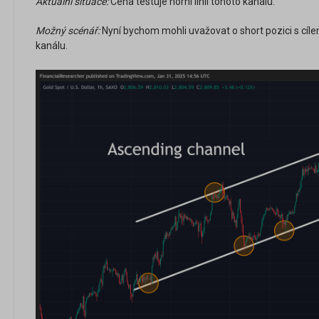
Aktuální situace:
Cena testuje horní linii tohoto kanálu.
Možný scénář:
Nyní bychom mohli uvažovat o short pozici s cíle
kanálu.