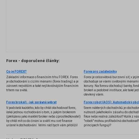
Forex - doporučené články:
Co je FOREX?
Forex pro začátečníky
Základní informace o finančním trhu FOREX. Forex
Forex je celosvětová burzovní síť, v jej
je obchodování s cizími měnami (forex trading) a je
obchoduje se všemi světovými měnami,
zároveň největším a také nejlikvidnějším finančním
koruny. Na forexu obchodují banky, fondy
trhem na světě.
brokeři a podobné instituce, ale také jedn
otevřený všem.
Forex brokeři - jak správně vybrat
V podstatě každého, kdo by chtěl obchodovat forex,
Snem některých obchodníků je obchodo
čeká jednou rozhodování o tom, s jakým brokerem
nutnosti jakéhokoliv zásahu do obchod
(přeloženo jako makléř/broker nebo zprostředkovatel)
fikce nebo reálná záležitost? Kolik z nás
by chtěl mít co do činění a svěřil mu své finance
"roboti" mohou profitabilně obchodovat
určené k obchodování. Velmi rád bych vám přiblížil
principech fungují?
problematiku výběru brokera, rozdíl mezi
jednotlivými typy brokerů a v neposlední řadě uvedu
několik příkladů nejznámějších z nich.