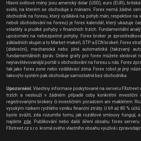
Hlavní světové měny jsou americký dolar (USD), euro (EUR), britská 
světě, na kterém se obchoduje s měnami. Forex nemá žádné centrál
obchodník na forexu, který vydělává na pohyb měn, respektive na v
neboli obchodování na forexu) je forex kalendář, který ukazuje č
volatility a prudké pohyby v finančních trzích. Fundamentální ana
upozornění na nebezpečné pohyby. Forex broker je zprostředkov
základních skupin a to Market-makeři, STP a ECN brokeři. Forex stra
(diskreční), mechanická nebo plně automatická (takzvaný aut
fundamentálních zpráv. Online grafy pro forex můžete sledovat na 
nejnavštěvovanější portál o obchodování na forexu u nás. Forex zprav
tak jako forex zone nebo vzdělávací zóna. Forex robot je jiný náz
takovýto systém pak obchoduje samostatně bez obchodníka.
Upozornění:
Všechny informace poskytované na serveru FXstreet.cz
trzích a neslouží v žádném případě coby konkrétní investiční č
registrovanými brokery či investičním poradcem ani makléřem. Rozd
vysokým rizikem rychlého vzniku finanční ztráty. U 69 až 80 % účtů 
byste zvážit, zda rozumíte tomu, jak rozdílové smlouvy fungují, a
najdete
zde
. Publikování nebo další šíření obsahu forex serveru
FXstreet.cz s.r.o. kromě svého vlastního obsahu využívá i zpravodajs