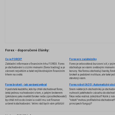
Forex - doporučené články:
Co je FOREX?
Forex pro začátečníky
Základní informace o finančním trhu FOREX. Forex
Forex je celosvětová burzovní síť, v jej
je obchodování s cizími měnami (forex trading) a je
obchoduje se všemi světovými měnami,
zároveň největším a také nejlikvidnějším finančním
koruny. Na forexu obchodují banky, fondy
trhem na světě.
brokeři a podobné instituce, ale také jedn
otevřený všem.
Forex brokeři - jak správně vybrat
V podstatě každého, kdo by chtěl obchodovat forex,
Snem některých obchodníků je obchodo
čeká jednou rozhodování o tom, s jakým brokerem
nutnosti jakéhokoliv zásahu do obchod
(přeloženo jako makléř/broker nebo zprostředkovatel)
fikce nebo reálná záležitost? Kolik z nás
by chtěl mít co do činění a svěřil mu své finance
"roboti" mohou profitabilně obchodovat
určené k obchodování. Velmi rád bych vám přiblížil
principech fungují?
problematiku výběru brokera, rozdíl mezi
jednotlivými typy brokerů a v neposlední řadě uvedu
několik příkladů nejznámějších z nich.