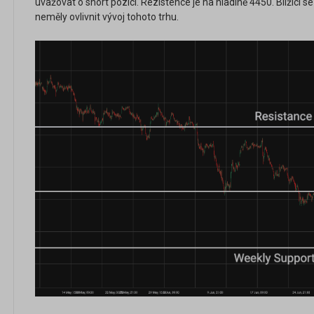
uvažovat o short pozici. Rezistence je na hladině 4450. Blížící 
neměly ovlivnit vývoj tohoto trhu.