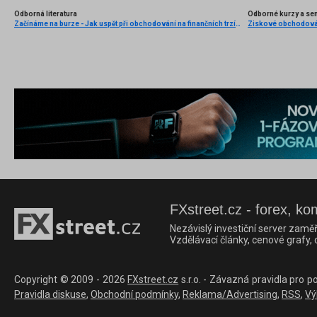
Odborná literatura
Odborné kurzy a se
Začínáme na burze - Jak uspět při obchodování na finančních trzích (1. vydání)
FXstreet.cz - forex, ko
Nezávislý investiční server zaměř
Vzdělávací články, cenové grafy,
Copyright © 2009 - 2026
FXstreet.cz
s.r.o. - Závazná pravidla pro p
Pravidla diskuse
,
Obchodní podmínky
,
Reklama/Advertising
,
RSS
,
Vý