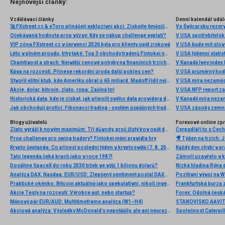
Nejnovější články:
Vzdělávací články
Denní kalendář udál
🚀 FXstreet.cz & eToro přinášejí exkluzivní akci: Získejte 6měsíční členství ve VIP zóně ZDARMA
Ve Švýcarsku rezer
Očekávaná hodnota prop výzvy: Kdy se nákup challenge vyplatí?
V USA spotřebitelsk
VIP zóna FXstreet.cz v červenci 2026 byla pro klienty opět zisková
V USA bude mít slo
Léto v plném proudu, trhy také: Top 3 obchody traderů Fintokei na indexech a zlatě
V USA týdenní statist
Chamtivost a strach: Největší cenové pohyby na finančních trzích (červenec 2026)
V Kanadě Ivey index
Káva na rozcestí. Přinese rekordní úroda další pokles cen?
V USA průměrný hod
Stvořil elitní klub, kde Ameriku obral o 65 miliard. Madoff řídil největší Ponzi dějin
V USA míra nezaměs
Akcie, dolar, bitcoin, zlato, ropa: Začíná to!
V USA NFP report z
Historická data, kde je získat, jak připojit svého data providera do MultiCharts a proč je budeme potřebovat? (4. díl)
V Kanadě míra neza
Jak obchodují profíci: Fibonacci trading - systém úspěšných traderů
V USA zásoby zemní
Blogy uživatelů
Forexové online zp
Zlato vyráží k novým maximům: Tři důvody, proč žlutý kov opět dominuje
Prop challenge pro swing tradery? Fintokei mění pravidla hry
Krypto šeptanda: Co přinesl poslední týden v kryptosvětě (7. 8. 2026)
Tato legenda čeká krach jako v roce 1987!
Dosáhne SpaceX do roku 2030 tržeb ve výši 1 bilionu dolarů?
Nízká hladina Rýna 
Analýza DAX, Nasdaq, EUR/USD: Zlepšený sentiment poslal DAX na nová maxima
Pozitivní vývoj na Wa
Praktické okénko: Bitcoin aktuálně jako spekulativní, nikoli investiční aktivum
Frankfurtská burza 
Akcie Tesly na rozcestí: Výrobce aut, nebo startup?
Měnový pár EUR/AUD: Multitimeframe analýza (W1–H4)
Akciová analýza: Výsledky McDonald’s nepotěšily, ale ani neurazily. Jakou vizi společnost prezentovala?