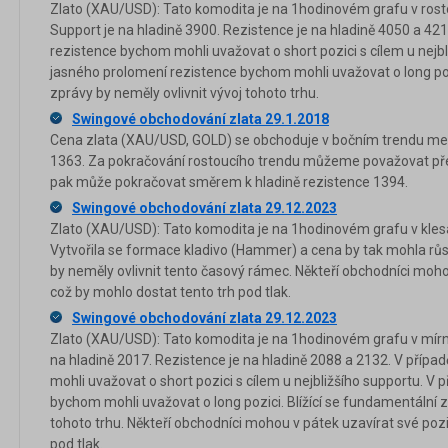
Zlato (XAU/USD): Tato komodita je na 1hodinovém grafu v rosto
Support je na hladině 3900. Rezistence je na hladině 4050 a 42
rezistence bychom mohli uvažovat o short pozici s cílem u nejbl
jasného prolomení rezistence bychom mohli uvažovat o long pozi
zprávy by neměly ovlivnit vývoj tohoto trhu.
Swingové obchodování zlata 29.1.2018
Cena zlata (XAU/USD, GOLD) se obchoduje v bočním trendu mez
1363. Za pokračování rostoucího trendu můžeme považovat pře
pak může pokračovat směrem k hladině rezistence 1394.
Swingové obchodování zlata 29.12.2023
Zlato (XAU/USD): Tato komodita je na 1hodinovém grafu v klesa
Vytvořila se formace kladivo (Hammer) a cena by tak mohla růst
by neměly ovlivnit tento časový rámec. Někteří obchodníci moho
což by mohlo dostat tento trh pod tlak.
Swingové obchodování zlata 29.12.2023
Zlato (XAU/USD): Tato komodita je na 1hodinovém grafu v mírn
na hladině 2017. Rezistence je na hladině 2088 a 2132. V příp
mohli uvažovat o short pozici s cílem u nejbližšího supportu. V 
bychom mohli uvažovat o long pozici. Blížící se fundamentální z
tohoto trhu. Někteří obchodníci mohou v pátek uzavírat své pozi
pod tlak.