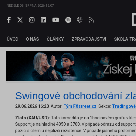
NEDĚLE 09. SRPNA 2026 12:07
ÚVOD
O NÁS
ČLÁNKY
ZPRAVODAJSTVÍ
ŠKOLA TR
Swingové obchodování zla
29.06.2026 16:20
Autor:
Tým FXstreet.cz
Sekce:
Tradingové 
Zlato (XAU/USD):
Tato komodita je na 1hodinovém grafu v kles
Support je na hladině 4050 a 3700. V případě odrazu od suppor
pozici s cílem u nejbližší rezistence. V případě jasného prolom