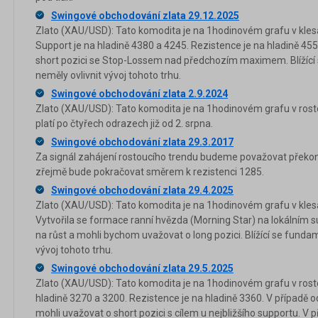
Swingové obchodování zlata 29.12.2025
Zlato (XAU/USD): Tato komodita je na 1hodinovém grafu v klesa
Support je na hladině 4380 a 4245. Rezistence je na hladině 45
short pozici se Stop-Lossem nad předchozím maximem. Blížící
neměly ovlivnit vývoj tohoto trhu.
Swingové obchodování zlata 2.9.2024
Zlato (XAU/USD): Tato komodita je na 1hodinovém grafu v ros
platí po čtyřech odrazech již od 2. srpna.
Swingové obchodování zlata 29.3.2017
Za signál zahájení rostoucího trendu budeme považovat překon
zřejmě bude pokračovat směrem k rezistenci 1285.
Swingové obchodování zlata 29.4.2025
Zlato (XAU/USD): Tato komodita je na 1hodinovém grafu v klesa
Vytvořila se formace ranní hvězda (Morning Star) na lokálním s
na růst a mohli bychom uvažovat o long pozici. Blížící se funda
vývoj tohoto trhu.
Swingové obchodování zlata 29.5.2025
Zlato (XAU/USD): Tato komodita je na 1hodinovém grafu v rost
hladině 3270 a 3200. Rezistence je na hladině 3360. V případě
mohli uvažovat o short pozici s cílem u nejbližšího supportu. V