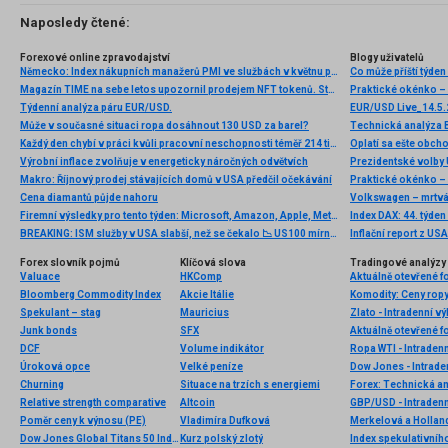
Naposledy čtené:
Forexové online zpravodajství
Blogy uživatelů
Německo: Index nákupních manažerů PMI ve službách v květnu podle konečných dat vzrostl na 48,1 b
Magazín TIME na sebe letos upozornil prodejem NFT tokenů. Stal se tak prvním velkým mediálním domem, který bude vlastnit kryptoměnu Ethereum (ETH).
Praktické okénko – 
Týdenní analýza páru EUR/USD.
EUR/USD Live_14.5
Může v současné situaci ropa dosáhnout 130 USD za barel?
Každý den chybí v práci kvůli pracovní neschopnosti téměř 214 tisíc lidí. Přesto stonáme kratší dobu než před covidem
Oplatí sa ešte obch
Výrobní inflace zvolňuje v energeticky náročných odvětvích
Prezidentské volby
Makro: Říjnový prodej stávajících domů v USA předčil očekávání
Praktické okénko – 
Cena diamantů půjde nahoru
Volkswagen – mrtv
Firemní výsledky pro tento týden: Microsoft, Amazon, Apple, Meta, Alphabet, Visa, Starbucks…
Index DAX: 44. týden
BREAKING: ISM služby v USA slabší, než se čekalo 📉 US100 mírně ztrácí
Inflační report z USA
Forex slovník pojmů
Klíčová slova
Tradingové analýzy 
Valuace
HKComp
Aktuálně otevřené f
Bloomberg Commodity Index
Akcie Itálie
Spekulant – stag
Mauricius
Zlato - Intradenní v
Junk bonds
SFX
Aktuálně otevřené f
DCF
Volume indikátor
Ropa WTI - Intraden
Úroková opce
Velké peníze
Dow Jones - Intrade
Churning
Situace na trzích s energiemi
Forex: Technická a
Relative strength comparative
Altcoin
GBP/USD - Intradenn
Poměr ceny k výnosu (PE)
Vladimíra Dufková
Merkelová a Holland
Dow Jones Global Titans 50 Index
Kurz polský zlotý
Index spekulativníh