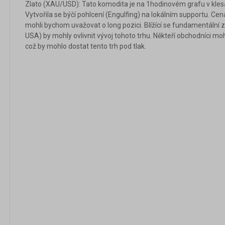
Zlato (XAU/USD): Tato komodita je na 1hodinovém grafu v klesa
Vytvořila se býčí pohlcení (Engulfing) na lokálním supportu. Cena
mohli bychom uvažovat o long pozici. Blížící se fundamentální z
USA) by mohly ovlivnit vývoj tohoto trhu. Někteří obchodníci mo
což by mohlo dostat tento trh pod tlak.