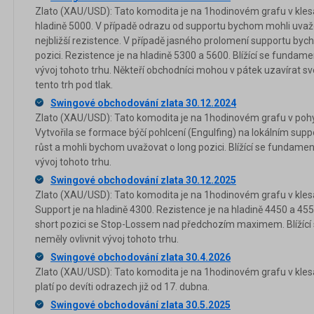
Zlato (XAU/USD): Tato komodita je na 1hodinovém grafu v klesa
hladině 5000. V případě odrazu od supportu bychom mohli uvažov
nejbližší rezistence. V případě jasného prolomení supportu by
pozici. Rezistence je na hladině 5300 a 5600. Blížící se fundame
vývoj tohoto trhu. Někteří obchodníci mohou v pátek uzavírat s
tento trh pod tlak.
Swingové obchodování zlata 30.12.2024
Zlato (XAU/USD): Tato komodita je na 1hodinovém grafu v pohyb
Vytvořila se formace býčí pohlcení (Engulfing) na lokálním supp
růst a mohli bychom uvažovat o long pozici. Blížící se fundamen
vývoj tohoto trhu.
Swingové obchodování zlata 30.12.2025
Zlato (XAU/USD): Tato komodita je na 1hodinovém grafu v klesa
Support je na hladině 4300. Rezistence je na hladině 4450 a 45
short pozici se Stop-Lossem nad předchozím maximem. Blížící
neměly ovlivnit vývoj tohoto trhu.
Swingové obchodování zlata 30.4.2026
Zlato (XAU/USD): Tato komodita je na 1hodinovém grafu v kles
platí po devíti odrazech již od 17. dubna.
Swingové obchodování zlata 30.5.2025