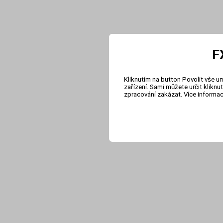
F
Kliknutím na button Povolit vše u
zařízení. Sami můžete určit klikn
zpracování zakázat. Více informa