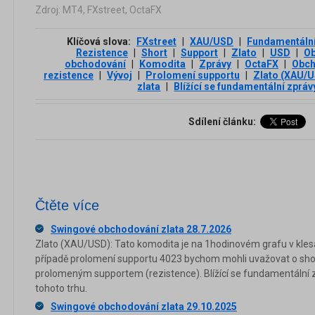
Zdroj: MT4, FXstreet, OctaFX
Klíčová slova:
FXstreet
|
XAU/USD
|
Fundamentální
Rezistence
|
Short
|
Support
|
Zlato
|
USD
|
Ob
obchodování
|
Komodita
|
Zprávy
|
OctaFX
|
Obch
rezistence
|
Vývoj
|
Prolomení supportu
|
Zlato (XAU/
zlata
|
Blížící se fundamentální zpráv
Sdílení článku:
Čtěte více
Swingové obchodování zlata 28.7.2026
Zlato (XAU/USD): Tato komodita je na 1hodinovém grafu v klesaj
případě prolomení supportu 4023 bychom mohli uvažovat o sho
prolomeným supportem (rezistence). Blížící se fundamentální z
tohoto trhu.
Swingové obchodování zlata 29.10.2025