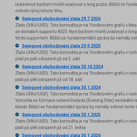
rezistence bychom mohli uvažovat o long pozici. Blížící se fun
ovlivnit vývoj tohoto trhu.
Swingové obchodování zlata 29.7.2026
Zlato (XAU/USD): Tato komodita je na 1hodinovém grafu v klesa
se dostala k supportu 4025. Nyní bychom mohli uvažovat o lon
tímto supportem. Blížící se fundamentální zprávy by neměly ovli
Swingové obchodování zlata 29.9.2025
Zlato (XAU/USD): Tato komodita je na 1hodinovém grafu v ros
platí po pěti odrazech již od 5. září.
Swingové obchodování zlata 30.10.2024
Zlato (XAU/USD): Tato komodita je na 1hodinovém grafu v ros
platí po pěti odrazech již od 18. září.
Swingové obchodování zlata 30.1.2024
Zlato (XAU/USD): Tato komodita je na 1hodinovém grafu v rosto
Vytvořila se formace večerní hvězda (Evening Star) na lokální r
klesat. Blížící se fundamentální zprávy by neměly ovlivnit tento
Swingové obchodování zlata 30.1.2025
Zlato (XAU/USD): Tato komodita je na 1hodinovém grafu v ros
platí po pěti odrazech již od 21. ledna.
Swingové obchodování zlata 30.1.2026