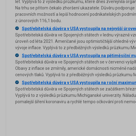
let. Vyplývá to z výsledků průzkumu, které dnes zveřejnila org
Na trhu se přitom čekalo zhoršení ukazatele. Důvěru podporuj
pracovních možností a lepší hodnocení podnikatelských podmíne
z únorových 116,1 bodu.
Spotřebitelská důvěra v USA vystoupila na nejvyšší úrove
Spotřebitelská důvěra ve Spojených státech v lednu výrazně vzro
úroveň od léta 2021. Američané jsou optimističtější ohledně vý
vývoje inflace. Vyplývá to z předběžných výsledků průzkumu Mic
Spotřebitelská důvěra v USA vystoupila na pětiměsíční
Spotřebitelská důvěra ve Spojených státech se v červenci vyšp
Obavy z inflace se zmírnily, americké domácnosti nicméně nadál
cenových tlaků. Vyplývá to z předběžných výsledků průzkumu Mi
Spotřebitelská důvěra v USA vystoupila na roční maxim
Spotřebitelská důvěra ve Spojených státech se začátkem břez
Vyplývá to z výsledků průzkumu Michiganské univerzity. Náladu
pomalejší šíření koronaviru a rychlé tempo očkování proti nemo