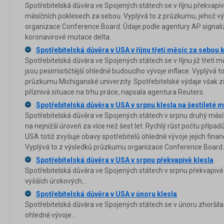
Spotřebitelská důvěra ve Spojených státech se v říjnu překvapiv
měsíčních poklesech za sebou. Vyplývá to z průzkumu, jehož vý
organizace Conference Board. Údaje podle agentury AP signalizu
koronavirové mutace delta.
Spotřebitelská důvěra v USA v říjnu třetí měsíc za sebou 
Spotřebitelská důvěra ve Spojených státech se v říjnu již třetí 
jsou pesimističtější ohledně budoucího vývoje inflace. Vyplývá 
průzkumu Michiganské univerzity. Spotřebitelské výdaje však 
příznivá situace na trhu práce, napsala agentura Reuters.
Spotřebitelská důvěra v USA v srpnu klesla na šestileté
Spotřebitelská důvěra ve Spojených státech v srpnu druhý měsíc
na nejnižší úroveň za více než šest let. Rychlý růst počtu přípa
USA totiž zvyšuje obavy spotřebitelů ohledně vývoje jejich finan
Vyplývá to z výsledků průzkumu organizace Conference Board.
Spotřebitelská důvěra v USA v srpnu překvapivě klesla
Spotřebitelská důvěra ve Spojených státech v srpnu překvapivě k
vyšších úrokových...
Spotřebitelská důvěra v USA v únoru klesla
Spotřebitelská důvěra ve Spojených státech se v únoru zhorši
ohledně vývoje...