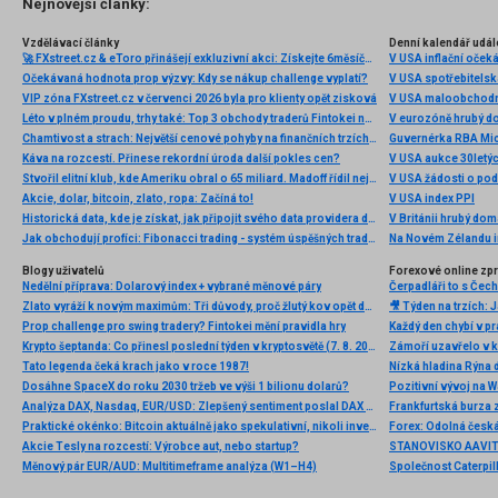
Nejnovější články:
Vzdělávací články
Denní kalendář udál
🚀 FXstreet.cz & eToro přinášejí exkluzivní akci: Získejte 6měsíční členství ve VIP zóně ZDARMA
V USA inflační očeká
Očekávaná hodnota prop výzvy: Kdy se nákup challenge vyplatí?
V USA spotřebitelsk
VIP zóna FXstreet.cz v červenci 2026 byla pro klienty opět zisková
V USA maloobchodní
Léto v plném proudu, trhy také: Top 3 obchody traderů Fintokei na indexech a zlatě
V eurozóně hrubý d
Chamtivost a strach: Největší cenové pohyby na finančních trzích (červenec 2026)
Guvernérka RBA Mic
Káva na rozcestí. Přinese rekordní úroda další pokles cen?
V USA aukce 30letý
Stvořil elitní klub, kde Ameriku obral o 65 miliard. Madoff řídil největší Ponzi dějin
V USA žádosti o po
Akcie, dolar, bitcoin, zlato, ropa: Začíná to!
V USA index PPI
Historická data, kde je získat, jak připojit svého data providera do MultiCharts a proč je budeme potřebovat? (4. díl)
V Británii hrubý do
Jak obchodují profíci: Fibonacci trading - systém úspěšných traderů
Na Novém Zélandu i
Blogy uživatelů
Forexové online zp
Nedělní příprava: Dolarový index + vybrané měnové páry
Zlato vyráží k novým maximům: Tři důvody, proč žlutý kov opět dominuje
Prop challenge pro swing tradery? Fintokei mění pravidla hry
Krypto šeptanda: Co přinesl poslední týden v kryptosvětě (7. 8. 2026)
Tato legenda čeká krach jako v roce 1987!
Nízká hladina Rýna 
Dosáhne SpaceX do roku 2030 tržeb ve výši 1 bilionu dolarů?
Pozitivní vývoj na Wa
Analýza DAX, Nasdaq, EUR/USD: Zlepšený sentiment poslal DAX na nová maxima
Frankfurtská burza 
Praktické okénko: Bitcoin aktuálně jako spekulativní, nikoli investiční aktivum
Akcie Tesly na rozcestí: Výrobce aut, nebo startup?
Měnový pár EUR/AUD: Multitimeframe analýza (W1–H4)