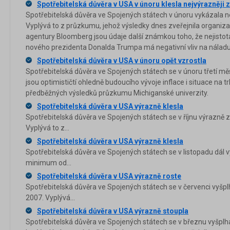
Spotřebitelská důvěra v USA v únoru klesla nejvýrazněji za
Spotřebitelská důvěra ve Spojených státech v únoru vykázala nej
Vyplývá to z průzkumu, jehož výsledky dnes zveřejnila organiz
agentury Bloomberg jsou údaje další známkou toho, že nejistot
nového prezidenta Donalda Trumpa má negativní vliv na nálad
Spotřebitelská důvěra v USA v únoru opět vzrostla
Spotřebitelská důvěra ve Spojených státech se v únoru třetí mě
jsou optimističtí ohledně budoucího vývoje inflace i situace na t
předběžných výsledků průzkumu Michiganské univerzity.
Spotřebitelská důvěra v USA výrazně klesla
Spotřebitelská důvěra ve Spojených státech se v říjnu výrazně zh
Vyplývá to z...
Spotřebitelská důvěra v USA výrazně klesla
Spotřebitelská důvěra ve Spojených státech se v listopadu dál v
minimum od...
Spotřebitelská důvěra v USA výrazně roste
Spotřebitelská důvěra ve Spojených státech se v červenci vyšplh
2007. Vyplývá...
Spotřebitelská důvěra v USA výrazně stoupla
Spotřebitelská důvěra ve Spojených státech se v březnu vyšpl