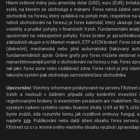
Hlavní světové měny jsou americký dolar (USD), euro (EUR), britská 
světě, na kterém se obchoduje s měnami. Forex nemá žádné centrál
obchodník na forexu, který vydělává na pohyb měn, respektive na v
neboli obchodování na forexu) je forex kalendář, který ukazuje č
volatility a prudké pohyby v finančních trzích. Fundamentální ana
upozornění na nebezpečné pohyby. Forex broker je zprostředkov
základních skupin a to Market-makeři, STP a ECN brokeři. Forex stra
(diskreční), mechanická nebo plně automatická (takzvaný aut
fundamentálních zpráv. Online grafy pro forex můžete sledovat na 
nejnavštěvovanější portál o obchodování na forexu u nás. Forex zprav
tak jako forex zone nebo vzdělávací zóna. Forex robot je jiný náz
takovýto systém pak obchoduje samostatně bez obchodníka.
Upozornění:
Všechny informace poskytované na serveru FXstreet.cz
trzích a neslouží v žádném případě coby konkrétní investiční č
registrovanými brokery či investičním poradcem ani makléřem. Rozd
vysokým rizikem rychlého vzniku finanční ztráty. U 69 až 80 % účtů 
byste zvážit, zda rozumíte tomu, jak rozdílové smlouvy fungují, a
najdete
zde
. Publikování nebo další šíření obsahu forex serveru
FXstreet.cz s.r.o. kromě svého vlastního obsahu využívá i zpravodajs