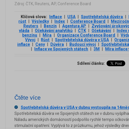
Zdroj: ČTK, Reuters, AP, Conference Board
Klíčová slova:
Inflace
|
USA
|
Spotřebitelská důvěra
|
růst
|
Výsledky
|
Index
|
Conference Board
|
Meziroční
Reuters
|
Benzín
|
Agentura AP
|
Zvyšování úrokový
vláda
|
Očekávání analytiků
|
ČTK
|
Očekávání
|
Index 
benzínu
|
Míra
|
Organizace Conference Board
|
Výd
Vývoj
|
Růst
|
Spotřebitelská důvěra v USA
|
Organi
inflace
|
Ceny
|
Důvěra
|
Budoucí vývoj
|
Spotřebitelsk
|
Inflace ve Spojených státech
|
3М
|
Míra inflace
Sdílení článku:
Čtěte více
Spotřebitelská důvěra v USA v dubnu vystoupila na 14m
Spotřebitelská důvěra ve Spojených státech se v dubnu vyšpl
Náladu amerických domácností podpořilo rychlé tempo očkování
stimulační opatření. Vyplývá to z průzkumu, jehož výsledky dne