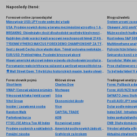
Naposledy čtené:
Forexové online zpravodajství
Blogy uživatelů
Měnový pár USD/JPY roste sedm dní v řadě
System urovni za p
USA: Prodeje nových domů v červnu meziměsíčně vzrostly o 1,6 % při očekávání růstu o 4,8 %
Obávaný „kříž smrti“
BREAKING: Objednávky zboží dlouhodobé spotřeby klesly meziměsíčně o více než 6 % 📌
Může poslech hudby
Každý den chybí v práci kvůli pracovní neschopnosti téměř 214 tisíc lidí. Přesto stonáme kratší dobu než před covidem
Růst indexu S&P 500 
TÝDENNÍ VÝHERCI MAYZUS FOREX DEMO CHAMPIONSHIP ZA TÝDEN 25.2-1.3.2013
Multitimeframe ana
Šest z deseti Čechů chce vlastní dům. Téměř polovina nedokáže odhadnout reálné náklady na stavbu
Půlroční tržní bilanc
EUR/USD. Přehled týdne. Poslední březnový akord
Švýcarsko končí s 
Hlavní americké akciové indexy v úvodu obchodování posilují po odložení Trumpových cel
Eurodolar: Máte spr
Porovnanie reakcie trhov na súčasné a aprílové geopolitické napätie
Prop challenge pro s
🎥 Wall Street Open: Trhy blízko historických maxim, banky otevírají výsledkovou sezónu
Forex slovník pojmů
Klíčová slova
Tradingové analýzy 
Short term
Charles Dow
Forex: Pullback a d
VWAP (Cenově vážená průměrná cena)
Mortgage
Forex: AUD/NZD test
Výnosová křivka (yield curve)
Sója
Vitol Group
Ekonomické škody
Posílí AUD/JPY smě
Insider / zasvěcená osoba
Vice
Dolar podle měnových
Random Walk
CAPITAL TRADE
Index DAX - Intraden
Parketová burza
ADB
Index spekulativníh
FTSE/JSE Africa Top 40 Index
Rozvojové země
ČNB: Dluhy domácnos
Prodeje osobních a nákladních automobilů
Americké počty nových žádostí o podporu v nezaměstnanosti
Výrobní aktivita v B
Peněžní zásoba
Grafy krok za krokem
Aktuálně otevřené f