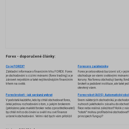
Forex - doporučené články:
Co je FOREX?
Forex pro začátečníky
Základní informace o finančním trhu FOREX. Forex
Forex je celosvětová burzovní síť, v jej
je obchodování s cizími měnami (forex trading) a je
obchoduje se všemi světovými měnami,
zároveň největším a také nejlikvidnějším finančním
koruny. Na forexu obchodují banky, fondy
trhem na světě.
brokeři a podobné instituce, ale také jedn
otevřený všem.
Forex brokeři - jak správně vybrat
V podstatě každého, kdo by chtěl obchodovat forex,
Snem některých obchodníků je obchodo
čeká jednou rozhodování o tom, s jakým brokerem
nutnosti jakéhokoliv zásahu do obchod
(přeloženo jako makléř/broker nebo zprostředkovatel)
fikce nebo reálná záležitost? Kolik z nás
by chtěl mít co do činění a svěřil mu své finance
"roboti" mohou profitabilně obchodovat
určené k obchodování. Velmi rád bych vám přiblížil
principech fungují?
problematiku výběru brokera, rozdíl mezi
jednotlivými typy brokerů a v neposlední řadě uvedu
několik příkladů nejznámějších z nich.