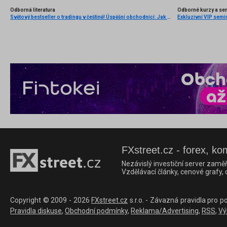
Odborná literatura
Odborné kurzy a se
Světový bestseller o tradingu v češtině! Úspěšní obchodníci: Jak běžní lidé porážejí Wall Street v jeho vlastní hře
Exkluzivní VIP semi
FXstreet.cz - forex, ko
Nezávislý investiční server zaměř
Vzdělávací články, cenové grafy,
Copyright © 2009 - 2026
FXstreet.cz
s.r.o. - Závazná pravidla pro p
Pravidla diskuse
,
Obchodní podmínky
,
Reklama/Advertising
,
RSS
,
Vý