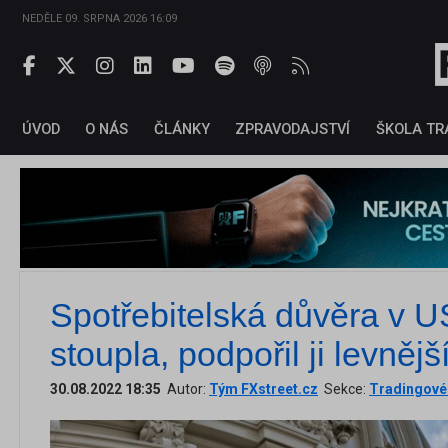
NEDĚLE 09. SRPNA 2026 16:09
ÚVOD
O NÁS
ČLÁNKY
ZPRAVODAJSTVÍ
ŠKOLA TR
Spotřebitelská důvěra v U
stoupla, podpořil ji levnějš
30.08.2022 18:35
Autor:
Tým FXstreet.cz
Sekce:
Tradingové 