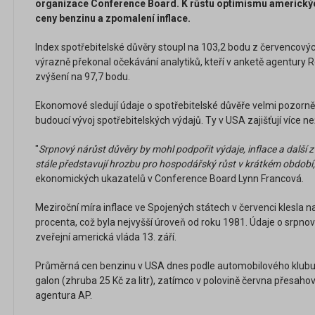
organizace Conference Board. K růstu optimismu amerických 
ceny benzinu a zpomalení inflace.
Index spotřebitelské důvěry stoupl na 103,2 bodu z červencovýc
výrazně překonal očekávání analytiků, kteří v anketě agentury 
zvýšení na 97,7 bodu.
Ekonomové sledují údaje o spotřebitelské důvěře velmi pozorně,
budoucí vývoj spotřebitelských výdajů. Ty v USA zajišťují více ne
"
Srpnový nárůst důvěry by mohl podpořit výdaje, inflace a další
stále představují hrozbu pro hospodářský růst v krátkém období,
ekonomických ukazatelů v Conference Board Lynn Francová.
Meziroční míra inflace ve Spojených státech v červenci klesla n
procenta, což byla nejvyšší úroveň od roku 1981. Údaje o srpno
zveřejní americká vláda 13. září.
Průměrná cen benzinu v USA dnes podle automobilového klubu 
galon (zhruba 25 Kč za litr), zatímco v polovině června přesahov
agentura AP.