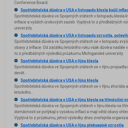
Conference Board.
Spotřebitelská důvěra v USA v listopadu klesla kvůli infla
Spotřebitelská důvěra ve Spojených státech v listopadu klesla 
inflace a vyšších úrokových sazeb. Vyplývá to z předběžných 
univerzity.
Spotřebitelská důvěra v USA v listopadu vzrostla, polevily
Spotřebitelská důvěra ve Spojených státech se v listopadu zvýš
obavy z inflace. Od začátku letošního roku však důvěra nadále 
to z předběžných výsledků průzkumu Michiganské univerzity.
Spotřebitelská důvěra v USA v říjnu klesla
Spotřebitelská důvěra ve Spojených státech se v říjnu propadla 
devět...
Spotřebitelská důvěra v USA v říjnu klesla
Spotřebitelská důvěra ve Spojených státech se v říjnu zhoršila a 
letošního...
Spotřebitelská důvěra v USA v říjnu klesla na tříměsíční
Spotřebitelská důvěra ve Spojených státech v říjnu klesla na t
domácnosti se potýkají s vysokou inflací a mají větší obavy oh
Vyplývá to z průzkumu, jehož výsledky dnes zveřejnila organiz
Spotřebitelská důvěra v USA v říjnu překvapivě vzrostla