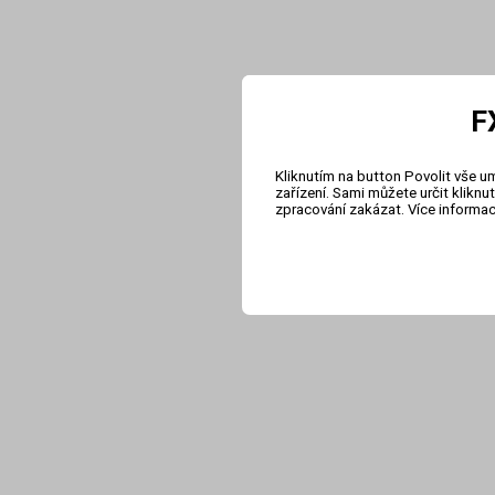
F
Kliknutím na button Povolit vše u
zařízení. Sami můžete určit klikn
zpracování zakázat. Více informa