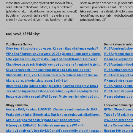
V podstatě každého, kdo by chtěl obchodovat forex,
Snem některých obchodníků je obchodo
čeká jednou rozhodování o tom, s jakým brokerem
nutnosti jakéhokoliv zásahu do obchod
(přeloženo jako makléř/broker nebo zprostředkovatel)
fikce nebo reálná záležitost? Kolik z nás
by chtěl mít co do činění a svěřil mu své finance
"roboti" mohou profitabilně obchodovat
určené k obchodování. Velmi rád bych vám přiblížil
principech fungují?
problematiku výběru brokera, rozdíl mezi
jednotlivými typy brokerů a v neposlední řadě uvedu
několik příkladů nejznámějších z nich.
Nejnovější články:
Vzdělávací články
Denní kalendář udál
Očekávaná hodnota prop výzvy: Kdy se nákup challenge vyplatí?
V USA bude mít slo
VIP zóna FXstreet.cz v červenci 2026 byla pro klienty opět zisková
V USA týdenní statist
Léto v plném proudu, trhy také: Top 3 obchody traderů Fintokei na indexech a zlatě
V Kanadě Ivey index
Chamtivost a strach: Největší cenové pohyby na finančních trzích (červenec 2026)
V USA průměrný hod
Káva na rozcestí. Přinese rekordní úroda další pokles cen?
V USA míra nezaměs
Stvořil elitní klub, kde Ameriku obral o 65 miliard. Madoff řídil největší Ponzi dějin
V USA NFP report z
Akcie, dolar, bitcoin, zlato, ropa: Začíná to!
V Kanadě míra neza
Historická data, kde je získat, jak připojit svého data providera do MultiCharts a proč je budeme potřebovat? (4. díl)
V USA zásoby zemní
Jak obchodují profíci: Fibonacci trading - systém úspěšných traderů
V USA žádosti o po
Burza v LA chtěla sesadit Wall Street. Místo ropných obchodů dnes místem duní basy
V eurozóně maloobc
Blogy uživatelů
Forexové online zp
Analýza DAX, Nasdaq, EUR/USD: Zlepšený sentiment poslal DAX na nová maxima
Praktické okénko: Bitcoin aktuálně jako spekulativní, nikoli investiční aktivum
Tržby SoftBank: Nest
Akcie Tesly na rozcestí: Výrobce aut, nebo startup?
Měnový pár EUR/AUD: Multitimeframe analýza (W1–H4)
Akcie Celsius klesly
Akciová analýza: Výsledky McDonald’s nepotěšily, ale ani neurazily. Jakou vizi společnost prezentovala?