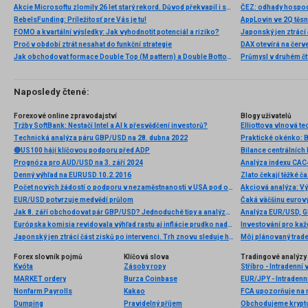
Akcie Microsoftu zlomily 26 let starý rekord. Důvod překvapil i samotné investory
ČEZ: odhady hospod
RebelsFunding: Príležitosť pre Vás je tu!
FOMO a kvartální výsledky: Jak vyhodnotit potenciál a riziko?
Proč v období ztrát nesahat do funkční strategie
Jak obchodovat formace Double Top (M pattern) a Double Bottom (W pattern)
Naposledy čtené:
Forexové online zpravodajství
Blogy uživatelů
Tržby SoftBank: Nestačí Intel a AI k přesvědčení investorů?
Technická analýza páru GBP/USD na 28. dubna 2022
🔴US100 hájí klíčovou podporu před ADP
Bilance centrálních
Prognóza pro AUD/USD na 3. září 2024
Analýza indexu CAC4
Denný výhľad na EURUSD 10.2.2016
Zlato čekají těžké č
Počet nových žádostí o podporu v nezaměstnanosti v USA pod odhady; dolar posiluje 📈
EUR/USD potvrzuje medvědí průlom
Čaká väčšinu eurov
Jak 8. září obchodovat pár GBP/USD? Jednoduché tipy a analýza obchodů pro začátečníky
Európska komisia revidovala výhľad rastu aj inflácie prudko nadol. Euro ostáva pod tlakom.
Investování pro každ
Japonský jen ztrácí část zisků po intervenci. Trh znovu sleduje hranici 158 USD/JPY 💴
Môj plánovaný trade
Forex slovník pojmů
Klíčová slova
Tradingové analýzy 
Kvóta
Zásoby ropy
Stříbro - Intradenní
MARKET ordery
Burza Coinbase
EUR/JPY - Intradenn
Nonfarm Payrolls
Kakao
FCA upozorňuje na n
Dumping
Pravidelný příjem