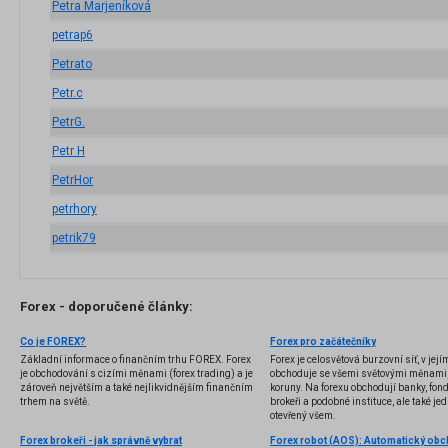
Petra Marjeníková
petrap6
Petrato
Petr.c
PetrG.
Petr H
PetrHor
petrhory
petrik79
Forex - doporučené články:
Co je FOREX?
Forex pro začátečníky
Základní informace o finančním trhu FOREX. Forex
Forex je celosvětová burzovní síť, v jej
je obchodování s cizími měnami (forex trading) a je
obchoduje se všemi světovými měnami,
zároveň největším a také nejlikvidnějším finančním
koruny. Na forexu obchodují banky, fondy
trhem na světě.
brokeři a podobné instituce, ale také jedn
otevřený všem.
Forex brokeři - jak správně vybrat