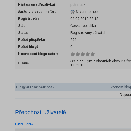
Nickname (přezdívka)
petrincak
Šarže v diskusním fóru
Silver member
Registrován
06.09.2010 22:15
Stát
Česká republika
Status
Registrovaný uživatel
Počet příspěvků
296
Počet blogů
0
Hodnocení blogů autora
Stále se učím z vlastních chyb. Na fo
O mně
1.8.2010.
Blogy autora:
petrincak
čtenost blo
Doposu
Předchozí uživatelé
Petra Forex