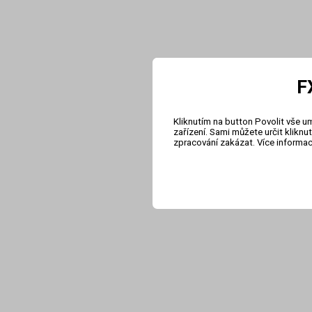
F
Kliknutím na button Povolit vše u
zařízení. Sami můžete určit klikn
zpracování zakázat. Více informa