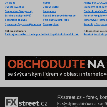
On close
Numis
Analýza USD/CAD, 
Dvojitá investice
Zpráva CNBC
Swingové obchodová
Congestion (Kongesce)
Inaugurace
Obchodování dle VIP
Earnings multiple (P/E)
Reálné devizové intervence
Americký regulátor 
Technická analýza
Volné hotovostní toky
Zlato vytváří forma
Dynamický (agresivní) investor
Swapový bod
Komodity: Ceny ropy 
Odborná literatura
Odborné kurzy a se
Světový bestseller o tradingu v češtině! Úspěšní obchodníci: Jak běžní lidé porážejí Wall Street v jeho vlastní hře
FXstreet.cz - forex, ko
Nezávislý investiční server zaměř