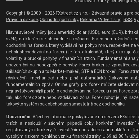
Vzdělávací články, cenové grafy,
Copyright © 2009 - 2026
FXstreet.cz
s.r.o. - Závazná pravidla pro p
Pravidla diskuse
,
Obchodní podmínky
,
Reklama/Advertising
,
RSS
,
Vý
Hlavní světové měny jsou americký dolar (USD), euro (EUR), britská 
světě, na kterém se obchoduje s měnami. Forex nemá žádné centrál
obchodník na forexu, který vydělává na pohyb měn, respektive na v
neboli obchodování na forexu) je forex kalendář, který ukazuje č
volatility a prudké pohyby v finančních trzích. Fundamentální ana
upozornění na nebezpečné pohyby. Forex broker je zprostředkov
základních skupin a to Market-makeři, STP a ECN brokeři. Forex stra
(diskreční), mechanická nebo plně automatická (takzvaný aut
fundamentálních zpráv. Online grafy pro forex můžete sledovat na 
nejnavštěvovanější portál o obchodování na forexu u nás. Forex zprav
tak jako forex zone nebo vzdělávací zóna. Forex robot je jiný náz
takovýto systém pak obchoduje samostatně bez obchodníka.
Upozornění:
Všechny informace poskytované na serveru FXstreet.cz
trzích a neslouží v žádném případě coby konkrétní investiční č
registrovanými brokery či investičním poradcem ani makléřem. Rozd
vysokým rizikem rychlého vzniku finanční ztráty. U 69 až 80 % účtů 