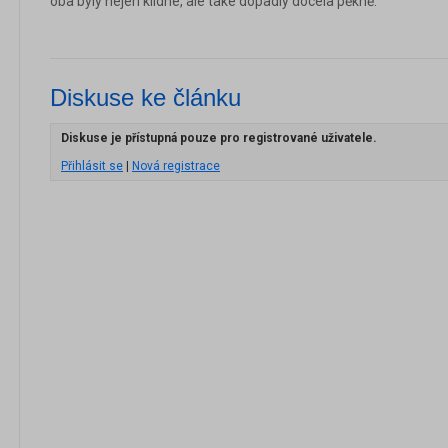
oba byly nejen klidné, ale také dopadly docela pěkně.
Diskuse ke článku
Diskuse je přístupná pouze pro registrované uživatele.
Přihlásit se
|
Nová registrace