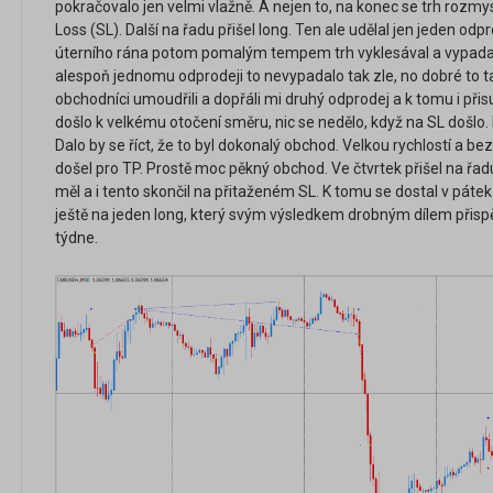
pokračovalo jen velmi vlažně. A nejen to, na konec se trh rozmys
Loss (SL). Další na řadu přišel long. Ten ale udělal jen jeden odp
úterního rána potom pomalým tempem trh vyklesával a vypadalo t
alespoň jednomu odprodeji to nevypadalo tak zle, no dobré to t
obchodníci umoudřili a dopřáli mi druhý odprodej a k tomu i přis
došlo k velkému otočení směru, nic se nedělo, když na SL došlo
Dalo by se říct, že to byl dokonalý obchod. Velkou rychlostí a be
došel pro TP. Prostě moc pěkný obchod. Ve čtvrtek přišel na řadu 
měl a i tento skončil na přitaženém SL. K tomu se dostal v páte
ještě na jeden long, který svým výsledkem drobným dílem přis
týdne.