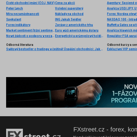
Čisté obchodní jmění (ČOJ, NAV)
Cena za akcii
Peter Lynch
Volební superúterý
Analýza USD/JPY, 
Míra nezaměstnanosti
Náklady na obchod
Forex: Nordea otevř
Spekulant
ING Jakub Seidler
NASDAQ 100 - Intrad
Forex indikátory
Zprávy z amerického trhu
Buffett a Gates se př
Market sentiment (tržní sentiment)
Euro vůči americkému dolaru
Analýza hlavních m
Nové žádosti o podporu v nezaměstnanosti
Energetický a průmyslový holding
Regulátor FSA varuj
Odborná literatura
Odborné kurzy a se
Světový bestseller o tradingu v češtině! Úspěšní obchodníci: Jak běžní lidé porážejí Wall Street v jeho vlastní hře
Exkluzivní VIP semi
FXstreet.cz - forex, ko