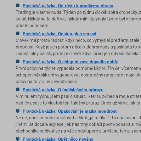
Praktická ukázka: Od růstu k prudkému obratu
Trading je vlastně nuda. Týden po týdnu člověk sbírá drobečky, 
koláč. Někdy se to daří víc, někdy míň. Uplynulý týden byl v tomto 
přesto přínosem.
Praktická ukázka: Odstup plus spread
Člověk má prostě radost, když něco, co vymyslel před lety, stále 
drobnost. Když je jich potom několik dohromady a poskládá to s
radosti plný barák, protože člověk kdysi přeci jen odvedl docela 
Praktická ukázka: O chlup to zase dopadlo dobře
První polovina týdne vypadala poměrně klidně. Trh šel víceméně d
schopen několik dní vygenerovat dostatečný range pro moje o
polovina to víc, než vynahradila.
Praktická ukázka: O (ne)falešném průrazu
V minulém týdnu jsem psal o situaci, kterou přinesla moje strat
nad tím, co je to vlastně ten falešný průraz. Dnes už víme, jak to
Praktická ukázka: Opakování je matka moudrosti
Ne ne, dnes nebudu poučovat a říkat „já to říkal“. To opakování
jiném. Je docela legrace, jak nás trhy dokáží pěkně pobavit a m
obchodníka podívat se na věc s odstupem a umět se tomu zas
Praktická ukázka: Opět něco nového