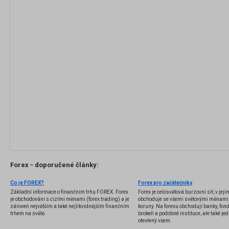
Forex - doporučené články:
Co je FOREX?
Forex pro začátečníky
Základní informace o finančním trhu FOREX. Forex
Forex je celosvětová burzovní síť, v jej
je obchodování s cizími měnami (forex trading) a je
obchoduje se všemi světovými měnami,
zároveň největším a také nejlikvidnějším finančním
koruny. Na forexu obchodují banky, fondy
trhem na světě.
brokeři a podobné instituce, ale také jedn
otevřený všem.