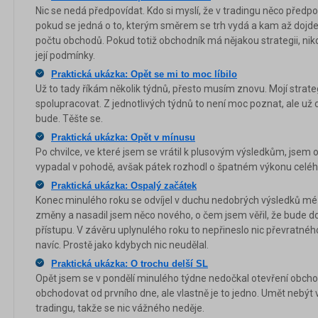
Nic se nedá předpovídat. Kdo si myslí, že v tradingu něco předp
pokud se jedná o to, kterým směrem se trh vydá a kam až dojde,
počtu obchodů. Pokud totiž obchodník má nějakou strategii, nikdy
její podmínky.
Praktická ukázka: Opět se mi to moc líbilo
Už to tady říkám několik týdnů, přesto musím znovu. Mojí strategii
spolupracovat. Z jednotlivých týdnů to není moc poznat, ale už c
bude. Těšte se.
Praktická ukázka: Opět v mínusu
Po chvilce, ve které jsem se vrátil k plusovým výsledkům, jsem o
vypadal v pohodě, avšak pátek rozhodl o špatném výkonu celéh
Praktická ukázka: Ospalý začátek
Konec minulého roku se odvíjel v duchu nedobrých výsledků mé 
změny a nasadil jsem něco nového, o čem jsem věřil, že bud
přístupu. V závěru uplynulého roku to nepřineslo nic převratnéh
navíc. Prostě jako kdybych nic neudělal.
Praktická ukázka: O trochu delší SL
Opět jsem se v pondělí minulého týdne nedočkal otevření obcho
obchodovat od prvního dne, ale vlastně je to jedno. Umět nebýt
tradingu, takže se nic vážného neděje.