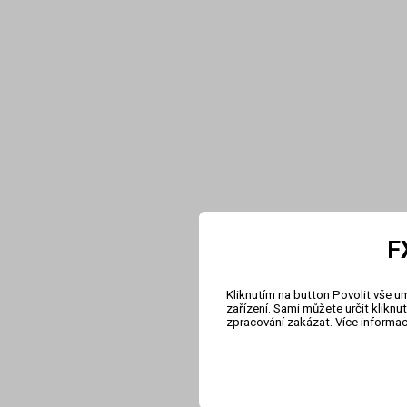
F
Kliknutím na button Povolit vše u
zařízení. Sami můžete určit klikn
zpracování zakázat. Více informa