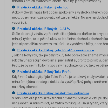
mnoha zemích svátečním dnem. No a byl jsem překvapený.
Praktická ukázka: Pekelný obchod
Ačkoliv člověk může být občas spokojený s výsledky, kterých do
něco, co je neumožní považovat za perfektní. No a je na obchodní
vypořádá.
Praktická ukázka: Pěkných +1,43 %
Stále dotahuji ztrátu z před několika týdnů, no daří se to a vypad
minulý týden, to je pěkná ukázka ideálního obchodu obchodníka,
jede si pomaličku na svém traktůrku a vyndává z hlíny jeden b
Praktická ukázka: Pěkný „obchůdek“ v novém roce
„Jak na Nový rok, tak po celý rok...“, toto pořekadlo známe mysl
rok trhy „nepracují“, dovolím si přivlastnit si, pro toto přísloví, de
Protože by se mi líbilo mít po celý nadcházející rok, takové pěk
Praktická ukázka: Pěkný Take-Profit
Když v mé strategii přijde Take-Profit, je to takový malý svátek. 
minulém týdnu strategie dokázala využít pěkný pohyb směrem 
na pěkný obchod.
Praktická ukázka: Pěkný začátek roku pokračuje
V minulém díle jsem si tak trochu přivlastnil přísloví o vstupu 
úspěšnosti. A musím říct, že zatím to funguje. Další týden, kter