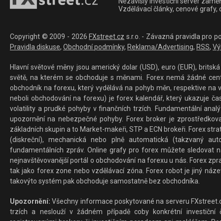
Nezávislý investiční server zaměř
Vzdělávací články, cenové grafy,
Copyright © 2009 - 2026
FXstreet.cz
s.r.o. - Závazná pravidla pro p
Pravidla diskuse
,
Obchodní podmínky
,
Reklama/Advertising
,
RSS
,
Vý
Hlavní světové měny jsou americký dolar (USD), euro (EUR), britská 
světě, na kterém se obchoduje s měnami. Forex nemá žádné centrál
obchodník na forexu, který vydělává na pohyb měn, respektive na v
neboli obchodování na forexu) je forex kalendář, který ukazuje č
volatility a prudké pohyby v finančních trzích. Fundamentální ana
upozornění na nebezpečné pohyby. Forex broker je zprostředkov
základních skupin a to Market-makeři, STP a ECN brokeři. Forex stra
(diskreční), mechanická nebo plně automatická (takzvaný aut
fundamentálních zpráv. Online grafy pro forex můžete sledovat na 
nejnavštěvovanější portál o obchodování na forexu u nás. Forex zprav
tak jako forex zone nebo vzdělávací zóna. Forex robot je jiný náz
takovýto systém pak obchoduje samostatně bez obchodníka.
Upozornění:
Všechny informace poskytované na serveru FXstreet.cz
trzích a neslouží v žádném případě coby konkrétní investiční č