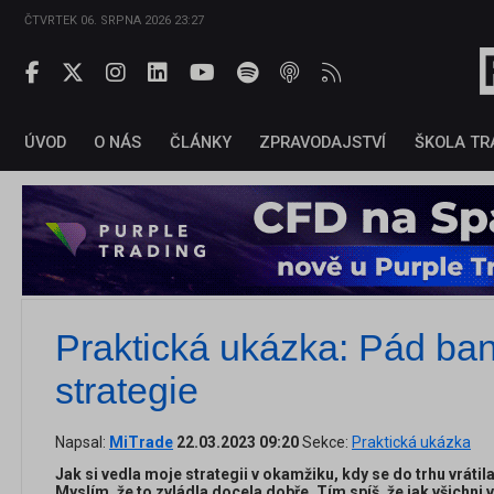
ČTVRTEK 06. SRPNA 2026 23:27
ÚVOD
O NÁS
ČLÁNKY
ZPRAVODAJSTVÍ
ŠKOLA TR
Praktická ukázka: Pád ba
strategie
Napsal:
MiTrade
22.03.2023 09:20
Sekce:
Praktická ukázka
Jak si vedla moje strategii v okamžiku, kdy se do trhu vrátila n
Myslím, že to zvládla docela dobře. Tím spíš, že jak všichni vím