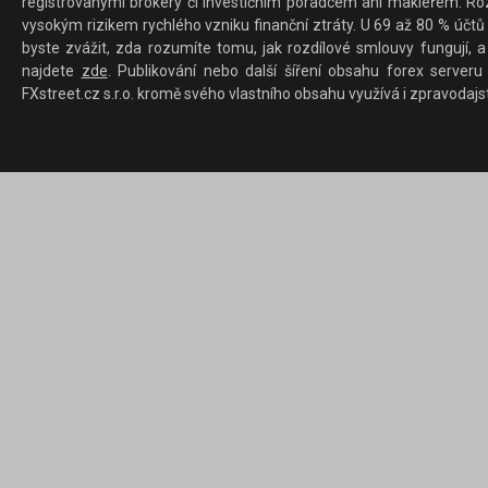
registrovanými brokery či investičním poradcem ani makléřem. Rozd
vysokým rizikem rychlého vzniku finanční ztráty. U 69 až 80 % účtů 
byste zvážit, zda rozumíte tomu, jak rozdílové smlouvy fungují, a
najdete
zde
. Publikování nebo další šíření obsahu forex serveru
FXstreet.cz s.r.o. kromě svého vlastního obsahu využívá i zpravodajs