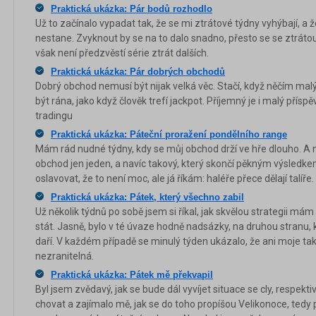
Praktická ukázka: Pár bodů rozhodlo
Už to začínalo vypadat tak, že se mi ztrátové týdny vyhýbají, a 
nestane. Zvyknout by se na to dalo snadno, přesto se se ztráto
však není předzvěstí série ztrát dalších.
Praktická ukázka: Pár dobrých obchodů
Dobrý obchod nemusí být nijak velká věc. Stačí, když něčím mal
být rána, jako když člověk trefí jackpot. Příjemný je i malý přís
tradingu
Praktická ukázka: Páteční proražení pondělního range
Mám rád nudné týdny, kdy se můj obchod drží ve hře dlouho. A nej
obchod jen jeden, a navíc takový, který skončí pěkným výsledke
oslavovat, že to není moc, ale já říkám: haléře přece dělají talíře.
Praktická ukázka: Pátek, který všechno zabil
Už několik týdnů po sobě jsem si říkal, jak skvělou strategii má
stát. Jasně, bylo v té úvaze hodně nadsázky, na druhou stranu,
daří. V každém případě se minulý týden ukázalo, že ani moje tak
nezranitelná.
Praktická ukázka: Pátek mě překvapil
Byl jsem zvědavý, jak se bude dál vyvíjet situace se cly, respekti
chovat a zajímalo mě, jak se do toho propíšou Velikonoce, tedy 