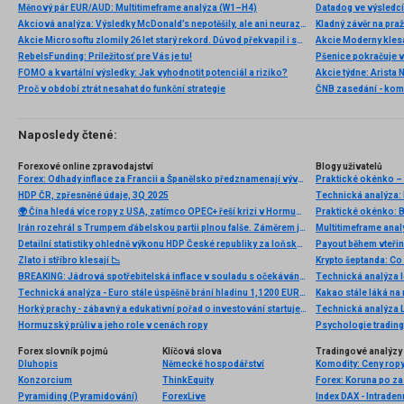
Měnový pár EUR/AUD: Multitimeframe analýza (W1–H4)
Akciová analýza: Výsledky McDonald’s nepotěšily, ale ani neurazily. Jakou vizi společnost prezentovala?
Kladný závěr na pra
Akcie Microsoftu zlomily 26 let starý rekord. Důvod překvapil i samotné investory
RebelsFunding: Príležitosť pre Vás je tu!
FOMO a kvartální výsledky: Jak vyhodnotit potenciál a riziko?
Proč v období ztrát nesahat do funkční strategie
ČNB zasedání - ko
Naposledy čtené:
Forexové online zpravodajství
Blogy uživatelů
Forex: Odhady inflace za Francii a Španělsko předznamenají vývoj za celou eurozónu
Praktické okénko –
HDP ČR, zpřesněné údaje, 3Q 2025
🌍 Čína hledá více ropy z USA, zatímco OPEC+ řeší krizi v Hormuzu 🛢️
Irán rozehrál s Trumpem ďábelskou partii plnou falše. Záměrem je v polovině léta nechat Ameriku a Západ vykrvácet ze zásob ropy a potenciálně Číně usnadnit přepadení Tchaj-wanu
Multitimeframe ana
Detailní statistiky ohledně výkonu HDP České republiky za loňské 4. čtvrtletí a za celý rok 2025
Zlato i stříbro klesají 📉
BREAKING: Jádrová spotřebitelská inflace v souladu s očekáváním
Technická analýza 
Technická analýza - Euro stále úspěšně brání hladinu 1,1200 EURUSD
Kakao stále láká na
Horký prachy - zábavný a edukativní pořad o investování startuje tuto neděli na Primě!
Technická analýza 
Hormuzský průliv a jeho role v cenách ropy
Psychologie trading
Forex slovník pojmů
Klíčová slova
Tradingové analýzy 
Dluhopis
Německé hospodářství
Komodity: Ceny rop
Konzorcium
ThinkEquity
Pyramiding (Pyramidování)
ForexLive
Index DAX - Intraden