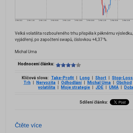
Velká volatilita rozbouřeného trhu přispěla k pěknému výsledku,
vyjádřený, po započtení swapů, číslovkou +4,37 %.
Michal Uma
Hodnocení článku:
Klíčová slova:
Take-Profit
|
Long
|
Short
|
Stop-Loss
Trh
|
Nervozita
|
Odhodlání
|
Michal Uma
|
Obchod
volatilita
|
Moje strategie
|
JDE
|
UMA
|
Dobr
Sdílení článku:
Čtěte více