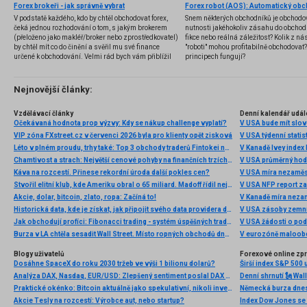
Forex brokeři - jak správně vybrat
V podstatě každého, kdo by chtěl obchodovat forex,
Snem některých obchodníků je obchodo
čeká jednou rozhodování o tom, s jakým brokerem
nutnosti jakéhokoliv zásahu do obchod
(přeloženo jako makléř/broker nebo zprostředkovatel)
fikce nebo reálná záležitost? Kolik z nás
by chtěl mít co do činění a svěřil mu své finance
"roboti" mohou profitabilně obchodovat
určené k obchodování. Velmi rád bych vám přiblížil
principech fungují?
problematiku výběru brokera, rozdíl mezi
jednotlivými typy brokerů a v neposlední řadě uvedu
několik příkladů nejznámějších z nich.
Nejnovější články:
Vzdělávací články
Denní kalendář udál
Očekávaná hodnota prop výzvy: Kdy se nákup challenge vyplatí?
V USA bude mít slo
VIP zóna FXstreet.cz v červenci 2026 byla pro klienty opět zisková
V USA týdenní statist
Léto v plném proudu, trhy také: Top 3 obchody traderů Fintokei na indexech a zlatě
V Kanadě Ivey index
Chamtivost a strach: Největší cenové pohyby na finančních trzích (červenec 2026)
V USA průměrný hod
Káva na rozcestí. Přinese rekordní úroda další pokles cen?
V USA míra nezaměs
Stvořil elitní klub, kde Ameriku obral o 65 miliard. Madoff řídil největší Ponzi dějin
V USA NFP report z
Akcie, dolar, bitcoin, zlato, ropa: Začíná to!
V Kanadě míra neza
Historická data, kde je získat, jak připojit svého data providera do MultiCharts a proč je budeme potřebovat? (4. díl)
V USA zásoby zemní
Jak obchodují profíci: Fibonacci trading - systém úspěšných traderů
V USA žádosti o po
Burza v LA chtěla sesadit Wall Street. Místo ropných obchodů dnes místem duní basy
V eurozóně maloobc
Blogy uživatelů
Forexové online zp
Dosáhne SpaceX do roku 2030 tržeb ve výši 1 bilionu dolarů?
Širší index S&P 500 
Analýza DAX, Nasdaq, EUR/USD: Zlepšený sentiment poslal DAX na nová maxima
Praktické okénko: Bitcoin aktuálně jako spekulativní, nikoli investiční aktivum
Akcie Tesly na rozcestí: Výrobce aut, nebo startup?
Index Dow Jones se 