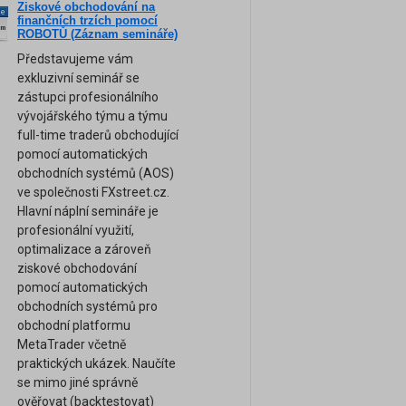
Ziskové obchodování na
ne
finančních trzích pomocí
am
ROBOTŮ (Záznam semináře)
Představujeme vám
exkluzivní seminář se
zástupci profesionálního
vývojářského týmu a týmu
full-time traderů obchodující
pomocí automatických
obchodních systémů (AOS)
ve společnosti FXstreet.cz.
Hlavní náplní semináře je
profesionální využití,
optimalizace a zároveň
ziskové obchodování
pomocí automatických
obchodních systémů pro
obchodní platformu
MetaTrader včetně
praktických ukázek. Naučíte
se mimo jiné správně
ověřovat (backtestovat)