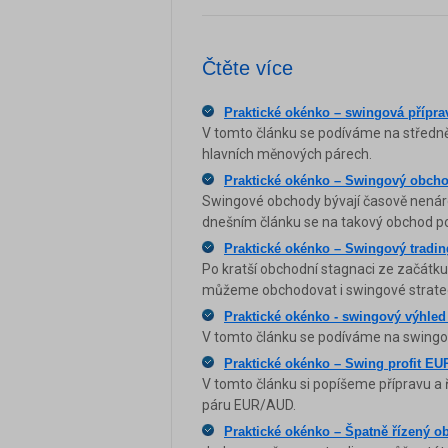
Čtěte více
Praktické okénko – swingová příprav
V tomto článku se podíváme na středně
hlavních měnových párech.
Praktické okénko – Swingový obcho
Swingové obchody bývají časově nenáro
dnešním článku se na takový obchod p
Praktické okénko – Swingový tradin
Po kratší obchodní stagnaci ze začátku r
můžeme obchodovat i swingové strate
Praktické okénko - swingový výhled
V tomto článku se podíváme na swingový
Praktické okénko – Swing profit EU
V tomto článku si popíšeme přípravu a
páru EUR/AUD.
Praktické okénko – Špatně řízený ob