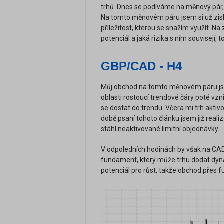
trhů. Dnes se podíváme na měnový pár, k
Na tomto měnovém páru jsem si už zisk 
příležitost, kterou se snažím využít. Na
potenciál a jaká rizika s ním souvisejí,
GBP/CAD - H4
Můj obchod na tomto měnovém páru js
oblasti rostoucí trendové čáry poté vzni
se dostat do trendu. Včera mi trh aktivo
době psaní tohoto článku jsem již reali
stáhl neaktivované limitní objednávky.
V odpoledních hodinách by však na CAD 
fundament, který může trhu dodat dyna
potenciál pro růst, takže obchod přes