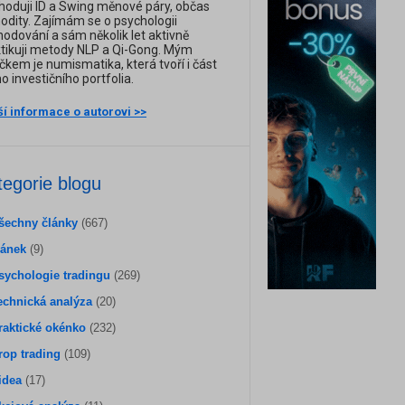
oduji ID a Swing měnové páry, občas
dity. Zajímám se o psychologii
odování a sám několik let aktivně
tikuji metody NLP a Qi-Gong. Mým
čkem je numismatika, která tvoří i část
 investičního portfolia.
ší informace o autorovi >>
tegorie blogu
šechny články
(667)
lánek
(9)
sychologie tradingu
(269)
echnická analýza
(20)
raktické okénko
(232)
rop trading
(109)
idea
(17)