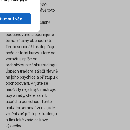
obchodování a money-
management. A právě toto
téma je naprosto
řijmout vše
nejdůležitější a současně
bohužel nejvíce
podceňované a opomíjené
téma většiny obchodníků.
Tento seminář tak doplňuje
naše ostatní kurzy, které se
zaměřují spíše na
technickou stránku tradingu.
Úspěch tradera záleží hlavně
na jeho psychice a přístupu k
obchodování. Přijďte se
naučit ty nejsilnější nástroje,
tipy a rady, které vám k
úspěchu pomohou. Tento
unikátní seminář zcela jistě
změní váš přístup k tradingu
a tím také vaše celkové
výsledky.