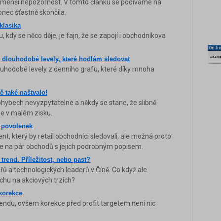
t menší nepozornost. V tomto článku se podíváme na
onec šťastně skončila.
klasika
 kdy se něco děje, je fajn, že se zapojí i obchodníkova
On-li
zázn
dlouhodobé levely, které hodlám sledovat
uhodobé levely z denního grafu, které díky mnoha
ě také naštvalo!
ohybech nevyzpytatelné a někdy se stane, že slibně
e v malém zisku.
h povolenek
t, který by retail obchodníci sledovali, ale možná proto
me na pár obchodů s jejich podrobným popisem.
 trend. Příležitost, nebo past?
řů a technologických leaderů v Číně. Co když ale
hu na akciových trzích?
korekce
trendu, ovšem korekce před profit targetem není nic