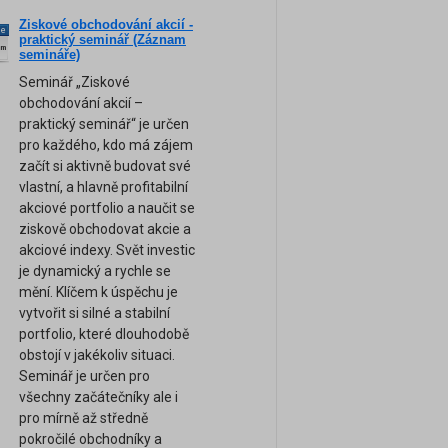
Ziskové obchodování akcií -
ne
praktický seminář (Záznam
am
semináře)
Seminář „Ziskové
obchodování akcií –
praktický seminář“ je určen
pro každého, kdo má zájem
začít si aktivně budovat své
vlastní, a hlavně profitabilní
akciové portfolio a naučit se
ziskově obchodovat akcie a
akciové indexy. Svět investic
je dynamický a rychle se
mění. Klíčem k úspěchu je
vytvořit si silné a stabilní
portfolio, které dlouhodobě
obstojí v jakékoliv situaci.
Seminář je určen pro
všechny začátečníky ale i
pro mírně až středně
pokročilé obchodníky a