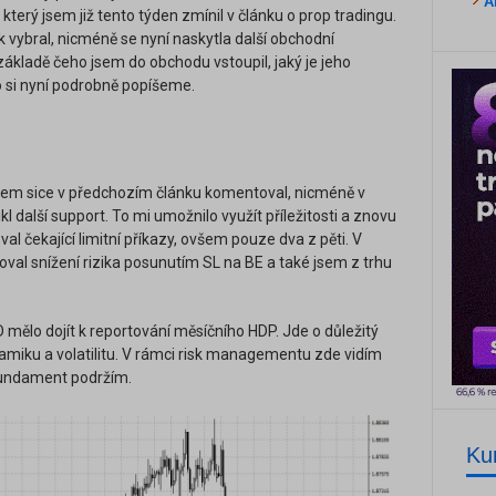
A
terý jsem již tento týden zmínil v článku o prop tradingu.
vybral, nicméně se nyní naskytla další obchodní
 základě čeho jsem do obchodu vstoupil, jaký je jeho
 to si nyní podrobně popíšeme.
em sice v předchozím článku komentoval, nicméně v
kl další support. To mi umožnilo využít příležitosti a znovu
val čekající limitní příkazy, ovšem pouze dva z pěti. V
zoval snížení rizika posunutím SL na BE a také jsem z trhu
mělo dojít k reportování měsíčního HDP. Jde o důležitý
miku a volatilitu. V rámci risk managementu zde vidím
 fundament podržím.
Ku