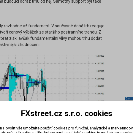
a budoucí odraz trhu od něj. Samotný support byl také
dy rozhodne až fundament. V současné době trh reaguje
 tvoří cenový výběžek ze staršího postranního trendu. Z
ybrat zisk, avšak fundamentální vlivy mohou trhu dodat
raktivnější zhodnocení.
On-li
zázn
FXstreet.cz s.r.o. cookies
n Povolit vše umožníte použití cookies pro funkční, analytické a marketingo
ete určit kliknutím na Podrobné nastavení, jaké cookies je možné zpracovávat