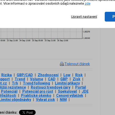
t. Více informací o zpracování osobních údajů naleznete
zde
P
Upravit nastavení
Tisknout článek
Rizika
|
GBP/CAD
|
Zhodnocení
|
Low
|
Risk
|
pport
|
Trend
|
Volume
|
CAD
|
GBP
|
Zisk
|
t.cz
|
Trh
|
Trend following
|
Limitní příkazy
|
ližší rezistence
|
Rostoucí trendové čáry
|
Portál
Potenciál
|
Potenciál pro růst
|
Spekulovat
|
JDE
říležitosti
|
Praktické okénko
|
Cenový výběžek
|
Limitní objednávky
|
Vybrat zisk
|
NIM
|
ení článku: