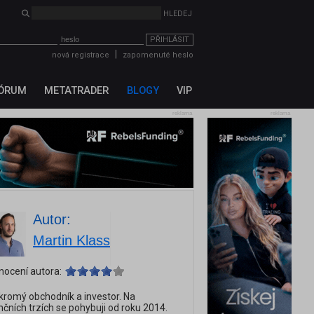
PŘIHLÁSIT
|
nová registrace
zapomenuté heslo
ÓRUM
METATRADER
BLOGY
VIP
reklama
reklama
Autor:
Martin Klass
nocení autora:
romý obchodník a investor. Na
nčních trzích se pohybuji od roku 2014.