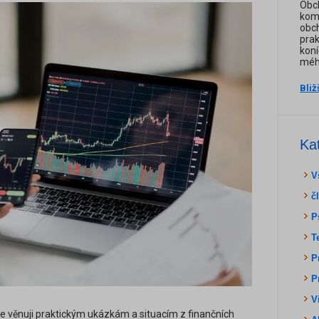
Obch
komo
obch
prak
koní
mého
Bliž
Ka
V
č
P
T
P
P
V
se věnuji praktickým ukázkám a situacím z finančních