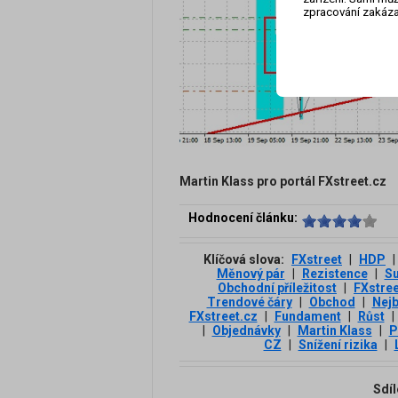
zpracování zakáza
Martin Klass pro portál FXstreet.cz
Hodnocení článku:
Klíčová slova:
FXstreet
|
HDP
|
Měnový pár
|
Rezistence
|
Su
Obchodní příležitost
|
FXstree
Trendové čáry
|
Obchod
|
Nejb
FXstreet.cz
|
Fundament
|
Růst
|
|
Objednávky
|
Martin Klass
|
P
CZ
|
Snížení rizika
|
Sdíl