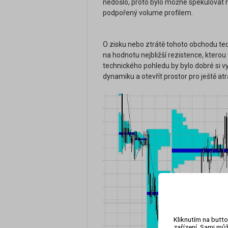
nedošlo, proto bylo možné spekulovat n
podpořený volume profilem.
O zisku nebo ztrátě tohoto obchodu te
na hodnotu nejbližší rezistence, kterou
technického pohledu by bylo dobré si v
dynamiku a otevřít prostor pro ještě at
Kliknutím na butto
zařízení. Sami můž