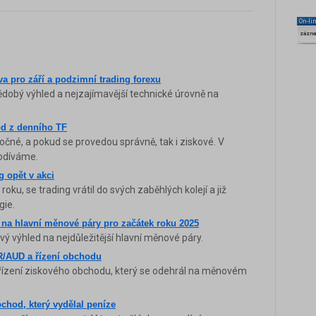
On-li
zázn
a pro září a podzimní trading forexu
dobý výhled a nejzajímavější technické úrovně na
d z denního TF
čné, a pokud se provedou správně, tak i ziskové. V
odíváme.
g opět v akci
oku, se trading vrátil do svých zaběhlých kolejí a již
gie.
 na hlavní měnové páry pro začátek roku 2025
 výhled na nejdůležitější hlavní měnové páry.
R/AUD a řízení obchodu
 řízení ziskového obchodu, který se odehrál na měnovém
chod, který vydělal peníze