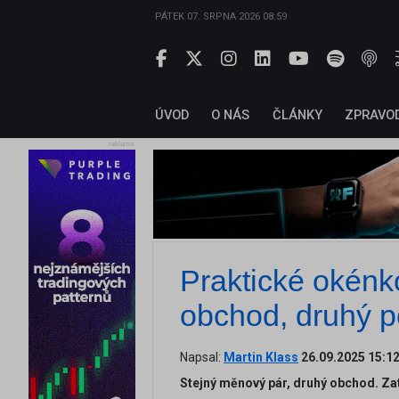
PÁTEK 07. SRPNA 2026 08:59
ÚVOD
O NÁS
ČLÁNKY
ZPRAVO
reklama
Praktické okénko
obchod, druhý 
Napsal:
Martin Klass
26.09.2025 15:1
Stejný měnový pár, druhý obchod. Za