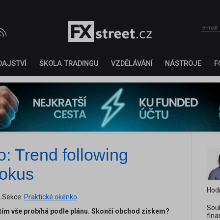
DAJSTVÍ
ŠKOLA TRADINGU
VZDĚLÁVÁNÍ
NÁSTROJE
F
: Trend following
pokus
Hod
2
Sekce:
Praktické okénko
Souk
tím vše probíhá podle plánu. Skončí obchod ziskem?
fina