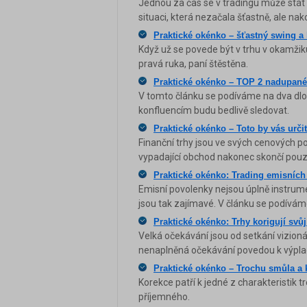
Jednou za čas se v tradingu může stá
situaci, která nezačala šťastně, ale nak
Praktické okénko – šťastný swing a 
Když už se povede být v trhu v okamžiku,
pravá ruka, paní štěstěna.
Praktické okénko – TOP 2 nadupané 
V tomto článku se podíváme na dva dlo
konfluencím budu bedlivě sledovat.
Praktické okénko – Toto by vás určit
Finanční trhy jsou ve svých cenových p
vypadající obchod nakonec skončí pouz
Praktické okénko: Trading emisníc
Emisní povolenky nejsou úplně instrumen
jsou tak zajímavé. V článku se podívá
Praktické okénko: Trhy korigují svůj
Velká očekávání jsou od setkání vizioná
nenaplněná očekávání povedou k výplac
Praktické okénko – Trochu smůla a 
Korekce patří k jedné z charakteristik 
příjemného.