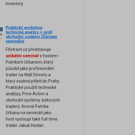
investory.
Praktický workshop
ne
technické analýzy + profi
am
obchodní systémy (Záznam
semináře)
FXstreet.cz představuje
unikátní seminář
s hostem -
Patrikem Urbanem, který
působil jako profesionální
trader na Wall Streetu a
který osobně přiletí do Prahy.
Praktické použití technické
analýzy, Price Action a
obchodní systémy ziskových
traderů. Kromě Patrika
Urbana na semináři jako
host vystoupí také full-time
trader Jakub Hodan.