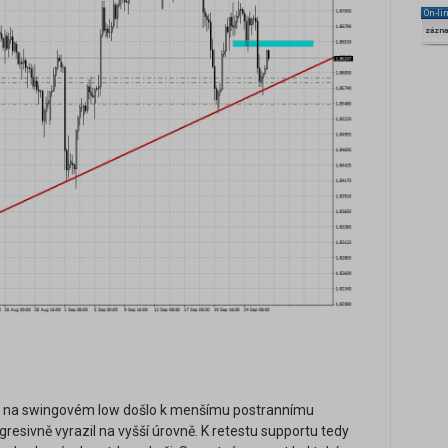
On-li
zázn
rhu na swingovém low došlo k menšímu postrannímu
gresivně vyrazil na vyšší úrovně. K retestu supportu tedy