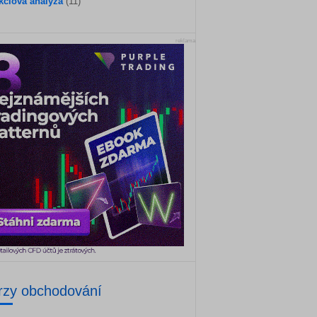
kciová analýza
(11)
reklama
rzy obchodování