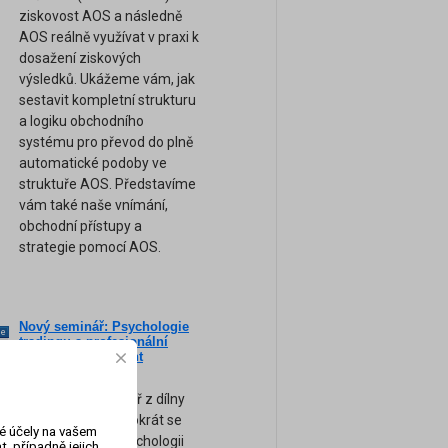
ziskovost AOS a následně
AOS reálně využívat v praxi k
dosažení ziskových
výsledků. Ukážeme vám, jak
sestavit kompletní strukturu
a logiku obchodního
systému pro převod do plně
automatické podoby ve
struktuře AOS. Představíme
vám také naše vnímání,
obchodní přístupy a
strategie pomocí AOS.
Nový seminář: Psychologie
ne
tradingu a profesionální
am
Money-Management
(Záznam semináře)
Zcela nový seminář z dílny
FXstreet.cz a tentokrát se
vé účely na vašem
zaměřením na psychologii
, případně jejich