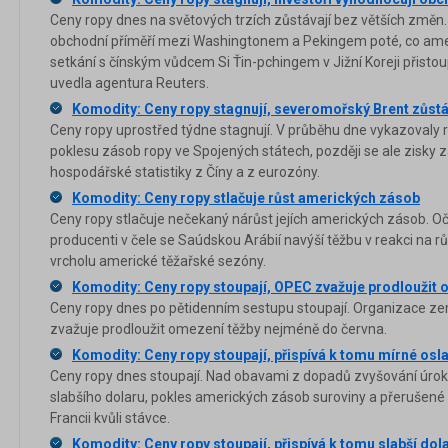
Ceny ropy dnes na světových trzích zůstávají bez větších změn
obchodní příměří mezi Washingtonem a Pekingem poté, co ame
setkání s čínským vůdcem Si Ťin-pchingem v Jižní Koreji přistoup
uvedla agentura Reuters.
Komodity: Ceny ropy stagnují, severomořský Brent zůstá
Ceny ropy uprostřed týdne stagnují. V průběhu dne vykazovaly r
poklesu zásob ropy ve Spojených státech, později se ale zisky z
hospodářské statistiky z Číny a z eurozóny.
Komodity: Ceny ropy stlačuje růst amerických zásob
Ceny ropy stlačuje nečekaný nárůst jejích amerických zásob. Oč
producenti v čele se Saúdskou Arábií navýší těžbu v reakci na 
vrcholu americké těžařské sezóny.
Komodity: Ceny ropy stoupají, OPEC zvažuje prodloužit 
Ceny ropy dnes po pětidenním sestupu stoupají. Organizace ze
zvažuje prodloužit omezení těžby nejméně do června.
Komodity: Ceny ropy stoupají, přispívá k tomu mírné osl
Ceny ropy dnes stoupají. Nad obavami z dopadů zvyšování úroků 
slabšího dolaru, pokles amerických zásob suroviny a přeruše
Francii kvůli stávce.
Komodity: Ceny ropy stoupají, přispívá k tomu slabší do