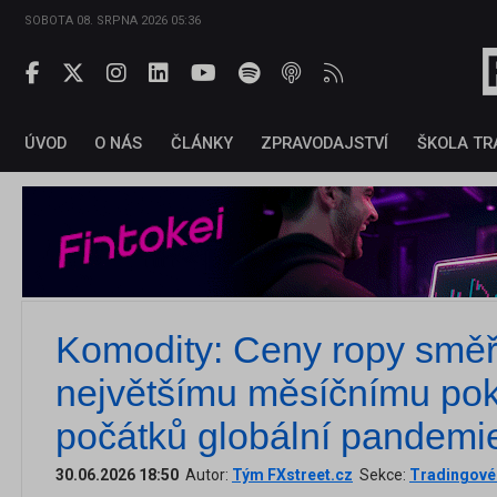
SOBOTA 08. SRPNA 2026 05:36
ÚVOD
O NÁS
ČLÁNKY
ZPRAVODAJSTVÍ
ŠKOLA TR
Komodity: Ceny ropy směřu
největšímu měsíčnímu pok
počátků globální pandemi
30.06.2026 18:50
Autor:
Tým FXstreet.cz
Sekce:
Tradingové 