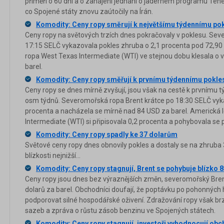
příměří o 60 dní a o zahájení jednání o jaderném programu Tehe
co Spojené státy znovu zaútočily na Írán.
Komodity: Ceny ropy směrují k největšímu týdennímu pok
Ceny ropy na světových trzích dnes pokračovaly v poklesu. Se
17:15 SELČ vykazovala pokles zhruba o 2,1 procenta pod 72,90
ropa West Texas Intermediate (WTI) ve stejnou dobu klesala o 
barel.
Komodity: Ceny ropy směřují k prvnímu týdennímu pokle
Ceny ropy se dnes mírně zvyšují, jsou však na cestě k prvnímu
osm týdnů. Severomořská ropa Brent krátce po 18:30 SELČ vyk
procenta a nacházela se mírně nad 84 USD za barel. Americká 
Intermediate (WTI) si připisovala 0,2 procenta a pohybovala se 
Komodity: Ceny ropy spadly ke 37 dolarům
Světové ceny ropy dnes obnovily pokles a dostaly se na zhruba 3
blízkosti nejnižší...
Komodity: Ceny ropy stagnují, Brent se pohybuje blízko 8
Ceny ropy jsou dnes bez výraznějších změn, severomořský Brent
dolarů za barel. Obchodníci doufají, že poptávku po pohonnýc
podporovat silné hospodářské oživení. Zdražování ropy však br
sazeb a zpráva o růstu zásob benzinu ve Spojených státech.
Komodity: Ceny ropy stagnují, investoři vyhodnocují obc