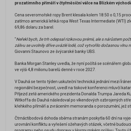
prozatímního příměří v čtyřměsíční válce na Blízkém východ
Cena severomořské ropy Brent klesala kolem 18:50 o 0,15 proce
zatímco americká lehká ropa West Texas Intermediate (WTI) zl
69,86 dolaru za barel.
"
Neřekl bych, že trh odepsal rizikovou prémii, ale s nárůstem poč
zálivu se uvolnily dříve uvázlé lodě, což vytvořilo dočasnou vlnu
Giovanni Staunovo ze švýcarské banky UBS.
Banka Morgan Stanley uvedla, že nyní počítá se scénářem globá
ve výši 4,8 milionu barelů denně v roce 2027.
V Dauhá se tento týden uskuteční technická jednání mezi Íráne
regionální bezpečnost, uvedl na tiskové konferenci mluvčí kata
Příjezd zetě amerického prezidenta Donalda Trumpa Jareda Ku
Witkoffa do Dauhá následoval po víkendových ozbrojených stře
křehkého příměří a zvrácením memoranda o porozumění, jež st
Čtrnáctibodová dohoda oběma stranám poskytla 60 dní na vyje
urovnání konfliktu a vyřešení ožehavých otázek, včetně budouc
programu nebo osudu dopravy v Hormuzském průlivu. Touto úži