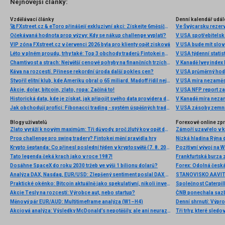
Nejnovější články:
Vzdělávací články
Denní kalendář udál
🚀 FXstreet.cz & eToro přinášejí exkluzivní akci: Získejte 6měsíční členství ve VIP zóně ZDARMA
Ve Švýcarsku rezer
Očekávaná hodnota prop výzvy: Kdy se nákup challenge vyplatí?
V USA spotřebitelsk
VIP zóna FXstreet.cz v červenci 2026 byla pro klienty opět zisková
V USA bude mít slo
Léto v plném proudu, trhy také: Top 3 obchody traderů Fintokei na indexech a zlatě
V USA týdenní statist
Chamtivost a strach: Největší cenové pohyby na finančních trzích (červenec 2026)
V Kanadě Ivey index
Káva na rozcestí. Přinese rekordní úroda další pokles cen?
V USA průměrný hod
Stvořil elitní klub, kde Ameriku obral o 65 miliard. Madoff řídil největší Ponzi dějin
V USA míra nezaměs
Akcie, dolar, bitcoin, zlato, ropa: Začíná to!
V USA NFP report z
Historická data, kde je získat, jak připojit svého data providera do MultiCharts a proč je budeme potřebovat? (4. díl)
V Kanadě míra neza
Jak obchodují profíci: Fibonacci trading - systém úspěšných traderů
V USA zásoby zemní
Blogy uživatelů
Forexové online zp
Zlato vyráží k novým maximům: Tři důvody, proč žlutý kov opět dominuje
Prop challenge pro swing tradery? Fintokei mění pravidla hry
Nízká hladina Rýna 
Krypto šeptanda: Co přinesl poslední týden v kryptosvětě (7. 8. 2026)
Pozitivní vývoj na Wa
Tato legenda čeká krach jako v roce 1987!
Frankfurtská burza 
Dosáhne SpaceX do roku 2030 tržeb ve výši 1 bilionu dolarů?
Analýza DAX, Nasdaq, EUR/USD: Zlepšený sentiment poslal DAX na nová maxima
Praktické okénko: Bitcoin aktuálně jako spekulativní, nikoli investiční aktivum
Akcie Tesly na rozcestí: Výrobce aut, nebo startup?
Měnový pár EUR/AUD: Multitimeframe analýza (W1–H4)
Denní shrnutí: Výpro
Akciová analýza: Výsledky McDonald’s nepotěšily, ale ani neurazily. Jakou vizi společnost prezentovala?
Tři trhy, které sledo