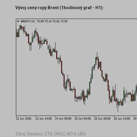
Vývoj ceny ropy Brent (1hodinový graf - H1):
Zdroj: Reuters, ČTK, OPEC, MT4, UBS