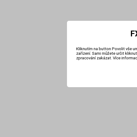
F
Kliknutím na button Povolit vše u
zařízení. Sami můžete určit klikn
zpracování zakázat. Více informa