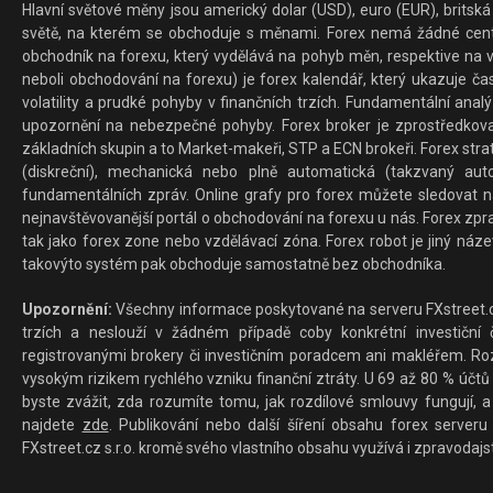
Hlavní světové měny jsou americký dolar (USD), euro (EUR), britská 
světě, na kterém se obchoduje s měnami. Forex nemá žádné centrál
obchodník na forexu, který vydělává na pohyb měn, respektive na v
neboli obchodování na forexu) je forex kalendář, který ukazuje č
volatility a prudké pohyby v finančních trzích. Fundamentální ana
upozornění na nebezpečné pohyby. Forex broker je zprostředkov
základních skupin a to Market-makeři, STP a ECN brokeři. Forex stra
(diskreční), mechanická nebo plně automatická (takzvaný aut
fundamentálních zpráv. Online grafy pro forex můžete sledovat na 
nejnavštěvovanější portál o obchodování na forexu u nás. Forex zprav
tak jako forex zone nebo vzdělávací zóna. Forex robot je jiný náz
takovýto systém pak obchoduje samostatně bez obchodníka.
Upozornění:
Všechny informace poskytované na serveru FXstreet.cz
trzích a neslouží v žádném případě coby konkrétní investiční č
registrovanými brokery či investičním poradcem ani makléřem. Rozd
vysokým rizikem rychlého vzniku finanční ztráty. U 69 až 80 % účtů 
byste zvážit, zda rozumíte tomu, jak rozdílové smlouvy fungují, a
najdete
zde
. Publikování nebo další šíření obsahu forex serveru
FXstreet.cz s.r.o. kromě svého vlastního obsahu využívá i zpravodajs