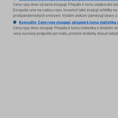
Ceny ropy dnes výrazně stoupají. Přispělo k tomu oslabování dol
Evropské unie na ruskou ropu. Investoři také zvažují vyhlídky n
protipandemických omezení. Vyšším ziskům zamezují obavy z g
Komodity: Ceny ropy stoupají; přispívá k tomu statistik
Ceny ropy dnes stoupají. Přispěla k tomu statistika o čínském 
ceny suroviny podpořilo jen málo, protože dodávky dosud nebyl