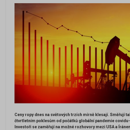
Ceny ropy dnes na světových trzích mírně klesají. Směřují t
čtvrtletním poklesům od počátků globální pandemie covidu-
Investoři se zaměřují na možné rozhovory mezi USA a Íráne