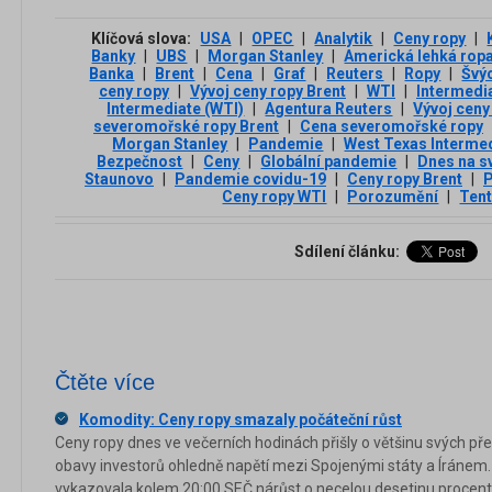
Klíčová slova:
USA
|
OPEC
|
Analytik
|
Ceny ropy
|
Banky
|
UBS
|
Morgan Stanley
|
Americká lehká rop
Banka
|
Brent
|
Cena
|
Graf
|
Reuters
|
Ropy
|
Švý
ceny ropy
|
Vývoj ceny ropy Brent
|
WTI
|
Intermedi
Intermediate (WTI)
|
Agentura Reuters
|
Vývoj ceny
severomořské ropy Brent
|
Cena severomořské ropy
Morgan Stanley
|
Pandemie
|
West Texas Interme
Bezpečnost
|
Ceny
|
Globální pandemie
|
Dnes na s
Staunovo
|
Pandemie covidu-19
|
Ceny ropy Brent
|
P
Ceny ropy WTI
|
Porozumění
|
Tent
Sdílení článku:
Čtěte více
Komodity: Ceny ropy smazaly počáteční růst
Ceny ropy dnes ve večerních hodinách přišly o většinu svých před
obavy investorů ohledně napětí mezi Spojenými státy a Íránem
vykazovala kolem 20:00 SEČ nárůst o necelou desetinu procenta