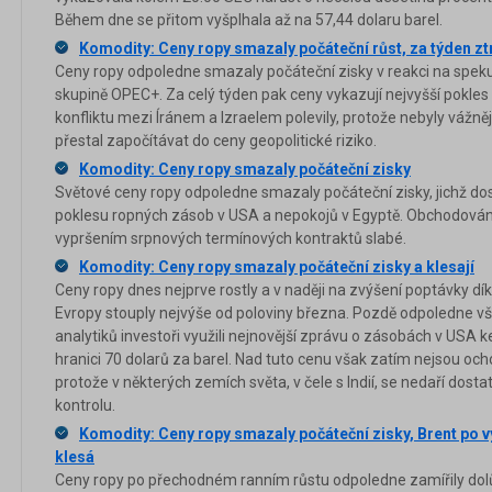
Během dne se přitom vyšplhala až na 57,44 dolaru barel.
Komodity: Ceny ropy smazaly počáteční růst, za týden zt
Ceny ropy odpoledne smazaly počáteční zisky v reakci na speku
skupině OPEC+. Za celý týden pak ceny vykazují nejvyšší pokle
konfliktu mezi Íránem a Izraelem polevily, protože nebyly vážněj
přestal započítávat do ceny geopolitické riziko.
Komodity: Ceny ropy smazaly počáteční zisky
Světové ceny ropy odpoledne smazaly počáteční zisky, jichž do
poklesu ropných zásob v USA a nepokojů v Egyptě. Obchodování
vypršením srpnových termínových kontraktů slabé.
Komodity: Ceny ropy smazaly počáteční zisky a klesají
Ceny ropy dnes nejprve rostly a v naději na zvýšení poptávky dík
Evropy stouply nejvýše od poloviny března. Pozdě odpoledne však
analytiků investoři využili nejnovější zprávu o zásobách v USA k
hranici 70 dolarů za barel. Nad tuto cenu však zatím nejsou ocho
protože v některých zemích světa, v čele s Indií, se nedaří dost
kontrolu.
Komodity: Ceny ropy smazaly počáteční zisky, Brent po 
klesá
Ceny ropy po přechodném ranním růstu odpoledne zamířily dol