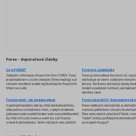
Forex - doporučené články:
Co je FOREX?
Forex pro začátečníky
Základní informace o finančním trhu FOREX. Forex
Forex je celosvětová burzovní síť, v jej
je obchodování s cizími měnami (forex trading) a je
obchoduje se všemi světovými měnami,
zároveň největším a také nejlikvidnějším finančním
koruny. Na forexu obchodují banky, fondy
trhem na světě.
brokeři a podobné instituce, ale také jedn
otevřený všem.
Forex brokeři - jak správně vybrat
V podstatě každého, kdo by chtěl obchodovat forex,
Snem některých obchodníků je obchodo
čeká jednou rozhodování o tom, s jakým brokerem
nutnosti jakéhokoliv zásahu do obchod
(přeloženo jako makléř/broker nebo zprostředkovatel)
fikce nebo reálná záležitost? Kolik z nás
by chtěl mít co do činění a svěřil mu své finance
"roboti" mohou profitabilně obchodovat
určené k obchodování. Velmi rád bych vám přiblížil
principech fungují?
problematiku výběru brokera, rozdíl mezi
jednotlivými typy brokerů a v neposlední řadě uvedu
několik příkladů nejznámějších z nich.