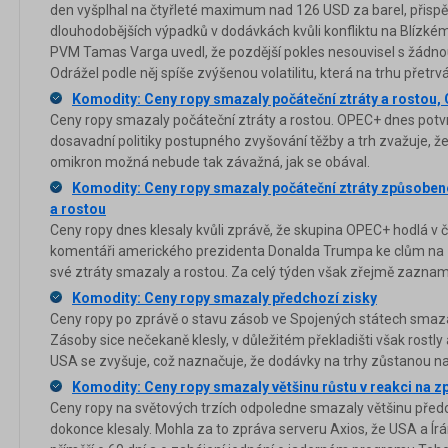
den vyšplhal na čtyřleté maximum nad 126 USD za barel, přispě
dlouhodobějších výpadků v dodávkách kvůli konfliktu na Blízkém
PVM Tamas Varga uvedl, že pozdější pokles nesouvisel s žádno
Odrážel podle něj spíše zvýšenou volatilitu, která na trhu přetrv
Komodity: Ceny ropy smazaly počáteční ztráty a rostou,
Ceny ropy smazaly počáteční ztráty a rostou. OPEC+ dnes potvrd
dosavadní politiky postupného zvyšování těžby a trh zvažuje, ž
omikron možná nebude tak závažná, jak se obával.
Komodity: Ceny ropy smazaly počáteční ztráty způsobe
a rostou
Ceny ropy dnes klesaly kvůli zprávě, že skupina OPEC+ hodlá v č
komentáři amerického prezidenta Donalda Trumpa ke clům na z
své ztráty smazaly a rostou. Za celý týden však zřejmě zaznamen
Komodity: Ceny ropy smazaly předchozí zisky
Ceny ropy po zprávě o stavu zásob ve Spojených státech smazaly
Zásoby sice nečekaně klesly, v důležitém překladišti však rostly
USA se zvyšuje, což naznačuje, že dodávky na trhy zůstanou n
Komodity: Ceny ropy smazaly většinu růstu v reakci na z
Ceny ropy na světových trzích odpoledne smazaly většinu předch
dokonce klesaly. Mohla za to zpráva serveru Axios, že USA a Ír