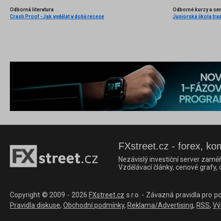
Odborná literatura
Odborné kurzy a se
Crash Proof - Jak vydělat v době recese
Juniorská škola trad
FXstreet.cz - forex, ko
Nezávislý investiční server zaměř
Vzdělávací články, cenové grafy,
Copyright © 2009 - 2026
FXstreet.cz
s.r.o. - Závazná pravidla pro p
Pravidla diskuse
,
Obchodní podmínky
,
Reklama/Advertising
,
RSS
,
Vý