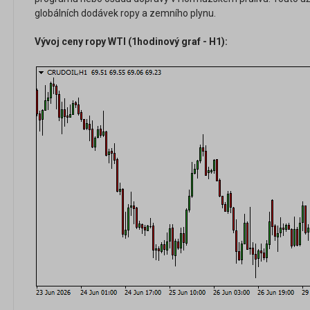
globálních dodávek ropy a zemního plynu.
Vývoj ceny ropy WTI (1hodinový graf - H1):