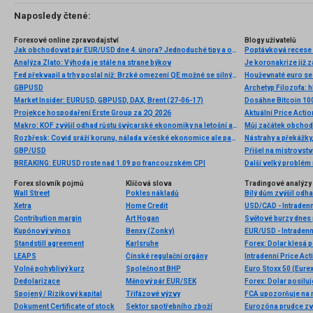
Naposledy čtené:
Forexové online zpravodajství
Blogy uživatelů
Jak obchodovat pár EUR/USD dne 4. února? Jednoduché tipy a obchodní analýza pro začátečníky
Poptávková recese 
Analýza Zlato: Výhoda je stále na strane býkov
Je koronakrize již 
Fed překvapil a trhy poslal níž: Brzké omezení QE možné se silnými daty
Houževnaté euro se 
GBPUSD
Archetyp Filozofa: h
Market Insider: EURUSD, GBPUSD, DAX, Brent (27-06-17)
Dosáhne Bitcoin 10
Projekce hospodaření Erste Group za 2Q 2026
Makro: KOF zvýšil odhad růstu švýcarské ekonomiky na letošní a příští rok
Můj začátek obcho
Rozbřesk: Covid sráží korunu, nálada v české ekonomice ale pandemii navzdory roste...
Nástrahy a překážky
GBP/USD
BREAKING: EURUSD roste nad 1.09 po francouzském CPI
Další velký problém
Forex slovník pojmů
Klíčová slova
Tradingové analýzy 
Wall Street
Pokles nákladů
Bílý dům zvýšil odh
Xetra
Home Credit
USD/CAD - Intradenn
Contribution margin
Art Hogan
Světové burzy dnes
Kupónový výnos
Benxy (Zonky)
EUR/USD - Intradenn
Standstill agreement
Karlsruhe
LEAPS
Čínské regulační orgány
Intradenní Price Ac
Volně pohyblivý kurz
Společnost BHP
Euro Stoxx 50 (Eurex
Dedolarizace
Měnový pár EUR/SEK
Spojený / Rizikový kapital
Třífázové výzvy
FCA upozorňuje na n
Dokument Certificate of stock
Sektor spotřebního zboží
Eurozóna prudce zv