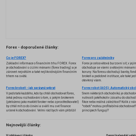
Forex - doporučené články:
Co je FOREX?
Forex pro začátečníky
Základní informace o finančním trhu FOREX. Forex
Forex je celosvětová burzovní síť, v jej
je obchodování s cizími měnami (forex trading) a je
obchoduje se všemi světovými měnami,
zároveň největším a také nejlikvidnějším finančním
koruny. Na forexu obchodují banky, fondy
trhem na světě.
brokeři a podobné instituce, ale také jedn
otevřený všem.
Forex brokeři - jak správně vybrat
V podstatě každého, kdo by chtěl obchodovat forex,
Snem některých obchodníků je obchodo
čeká jednou rozhodování o tom, s jakým brokerem
nutnosti jakéhokoliv zásahu do obchod
(přeloženo jako makléř/broker nebo zprostředkovatel)
fikce nebo reálná záležitost? Kolik z nás
by chtěl mít co do činění a svěřil mu své finance
"roboti" mohou profitabilně obchodovat
určené k obchodování. Velmi rád bych vám přiblížil
principech fungují?
problematiku výběru brokera, rozdíl mezi
jednotlivými typy brokerů a v neposlední řadě uvedu
několik příkladů nejznámějších z nich.
Nejnovější články:
Vzdělávací články
Denní kalendář udál