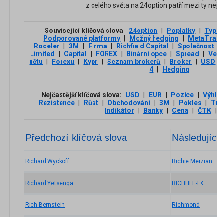
z celého světa na 24option patří mezi ty nej
Související klíčová slova:
24option
|
Poplatky
|
Typ
Podporované platformy
|
Možný hedging
|
MetaTra
Rodeler
|
3М
|
Firma
|
Richfield Capital
|
Společnost
Limited
|
Capital
|
FOREX
|
Binární opce
|
Spread
|
Ve
účtu
|
Forexu
|
Kypr
|
Seznam brokerů
|
Broker
|
USD
4
|
Hedging
Nejčastější klíčová slova:
USD
|
EUR
|
Pozice
|
Výh
Rezistence
|
Růst
|
Obchodování
|
3М
|
Pokles
|
T
Indikátor
|
Banky
|
Cena
|
ČTK
|
Předchozí klíčová slova
Následujíc
Richard Wyckoff
Richie Merzian
Richard Yetsenga
RICHLIFE-FX
Rich Bernstein
Richmond