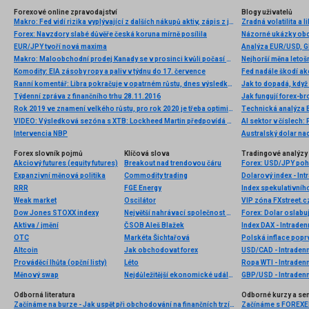
Forexové online zpravodajství
Blogy uživatelů
Makro: Fed vidí rizika vyplývající z dalších nákupů aktiv, zápis z jednání
Zradná volatilita a l
Forex: Navzdory slabé důvěře česká koruna mírně posílila
Názorné ukázky obch
EUR/JPY tvoří nová maxima
Makro: Maloobchodní prodej Kanady se v prosinci kvůli počasí propadl o 1,8pct
Nejhorší měna letoš
Komodity: EIA zásoby ropy a paliv v týdnu do 17. července
Fed nadále škodí ak
Ranní komentář: Libra pokračuje v opatrném růstu, dnes výsledky z britského trhu práce
Jak to dopadá, kdy
Týdenní zpráva z finančního trhu 28.11.2016
Jak fungují forex-br
Rok 2019 ve znamení velkého růstu, pro rok 2020 je třeba optimismus tlumit
VIDEO: Výsledková sezóna s XTB: Lockheed Martin předpovídá vyšší tržby, vrací akcionářům miliardy USD
AI sektor v číslech:
Intervencia NBP
Australský dolar na
Forex slovník pojmů
Klíčová slova
Tradingové analýzy 
Akciový futures (equity futures)
Breakout nad trendovou čáru
Forex: USD/JPY poh
Expanzivní měnová politika
Commodity trading
Dolarový index - Int
RRR
FGE Energy
Index spekulativníh
Weak market
Oscilátor
Dow Jones STOXX indexy
Největší nahrávací společnost na světě
Aktiva / jmění
ČSOB Aleš Blažek
Index DAX - Intraden
OTC
Markéta Šichtařová
Altcoin
Jak obchodovat forex
USD/CAD - Intradenn
Prováděcí lhůta (opční listy)
Léto
Ropa WTI - Intradenn
Měnový swap
Nejdůležitější ekonomické události
GBP/USD - Intradenn
Odborná literatura
Odborné kurzy a se
Začínáme na burze - Jak uspět při obchodování na finančních trzích (1. vydání)
Začínáme s FOREXEM 