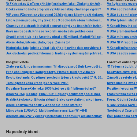
🚀 FXstreet.cz & eToro přinášejí exkluzivní akci: Získejte 6měsíční členství ve VIP zóně ZDARMA
Ve Švýcarsku rezer
Očekávaná hodnota prop výzvy: Kdy se nákup challenge vyplatí?
V USA spotřebitelsk
VIP zóna FXstreet.cz v červenci 2026 byla pro klienty opět zisková
V USA bude mít slo
Léto v plném proudu, trhy také: Top 3 obchody traderů Fintokei na indexech a zlatě
V USA týdenní statist
Chamtivost a strach: Největší cenové pohyby na finančních trzích (červenec 2026)
V Kanadě Ivey index
Káva na rozcestí. Přinese rekordní úroda další pokles cen?
V USA průměrný hod
Stvořil elitní klub, kde Ameriku obral o 65 miliard. Madoff řídil největší Ponzi dějin
V USA míra nezaměs
Akcie, dolar, bitcoin, zlato, ropa: Začíná to!
V USA NFP report z
Historická data, kde je získat, jak připojit svého data providera do MultiCharts a proč je budeme potřebovat? (4. díl)
V Kanadě míra neza
Jak obchodují profíci: Fibonacci trading - systém úspěšných traderů
V USA zásoby zemní
Blogy uživatelů
Forexové online zp
Zlato vyráží k novým maximům: Tři důvody, proč žlutý kov opět dominuje
Prop challenge pro swing tradery? Fintokei mění pravidla hry
Krypto šeptanda: Co přinesl poslední týden v kryptosvětě (7. 8. 2026)
Tato legenda čeká krach jako v roce 1987!
Nízká hladina Rýna 
Dosáhne SpaceX do roku 2030 tržeb ve výši 1 bilionu dolarů?
Pozitivní vývoj na Wa
Analýza DAX, Nasdaq, EUR/USD: Zlepšený sentiment poslal DAX na nová maxima
Frankfurtská burza 
Praktické okénko: Bitcoin aktuálně jako spekulativní, nikoli investiční aktivum
Akcie Tesly na rozcestí: Výrobce aut, nebo startup?
Měnový pár EUR/AUD: Multitimeframe analýza (W1–H4)
Akciová analýza: Výsledky McDonald’s nepotěšily, ale ani neurazily. Jakou vizi společnost prezentovala?
Naposledy čtené: