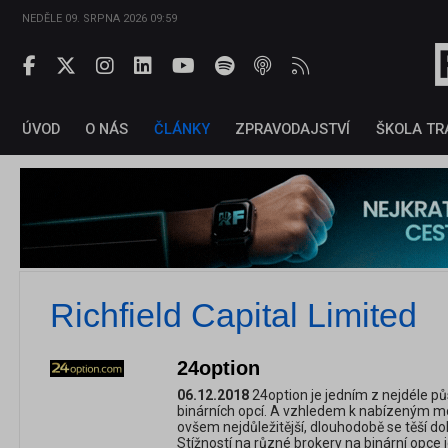
NEDĚLE 09. SRPNA 2026 09:59
ÚVOD
O NÁS
ČLÁNKY
ZPRAVODAJSTVÍ
ŠKOLA TR
Richfield Capital Limited
24option
06.12.2018
24option je jedním z nejdéle pů
binárních opcí. A vzhledem k nabízeným mož
ovšem nejdůležitější, dlouhodobě se těší d
Stížností na různé brokery na binární opce