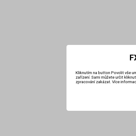
F
Kliknutím na button Povolit vše u
zařízení. Sami můžete určit klikn
zpracování zakázat. Více informa