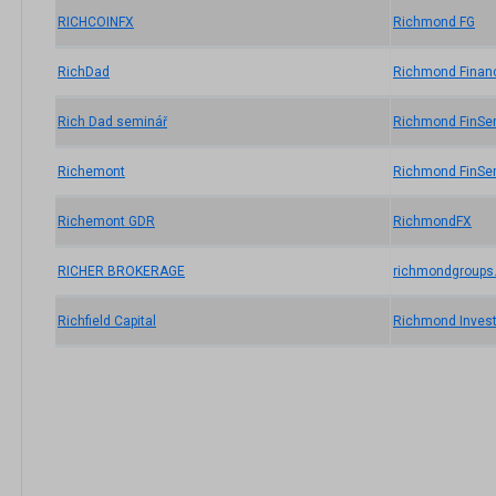
RICHCOINFX
Richmond FG
RichDad
Richmond Financ
Rich Dad seminář
Richmond FinSer
Richemont
Richmond FinSer
Richemont GDR
RichmondFX
RICHER BROKERAGE
richmondgroups
Richfield Capital
Richmond Invest