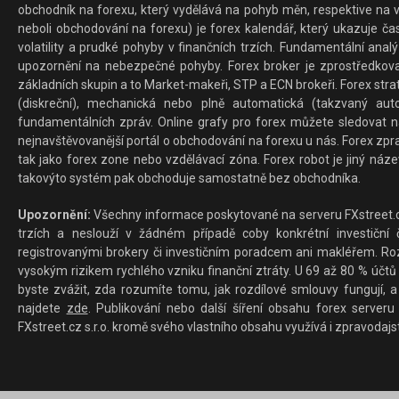
obchodník na forexu, který vydělává na pohyb měn, respektive na v
neboli obchodování na forexu) je forex kalendář, který ukazuje č
volatility a prudké pohyby v finančních trzích. Fundamentální ana
upozornění na nebezpečné pohyby. Forex broker je zprostředkov
základních skupin a to Market-makeři, STP a ECN brokeři. Forex stra
(diskreční), mechanická nebo plně automatická (takzvaný aut
fundamentálních zpráv. Online grafy pro forex můžete sledovat na 
nejnavštěvovanější portál o obchodování na forexu u nás. Forex zprav
tak jako forex zone nebo vzdělávací zóna. Forex robot je jiný náz
takovýto systém pak obchoduje samostatně bez obchodníka.
Upozornění:
Všechny informace poskytované na serveru FXstreet.cz
trzích a neslouží v žádném případě coby konkrétní investiční č
registrovanými brokery či investičním poradcem ani makléřem. Rozd
vysokým rizikem rychlého vzniku finanční ztráty. U 69 až 80 % účtů 
byste zvážit, zda rozumíte tomu, jak rozdílové smlouvy fungují, a
najdete
zde
. Publikování nebo další šíření obsahu forex serveru
FXstreet.cz s.r.o. kromě svého vlastního obsahu využívá i zpravodajs