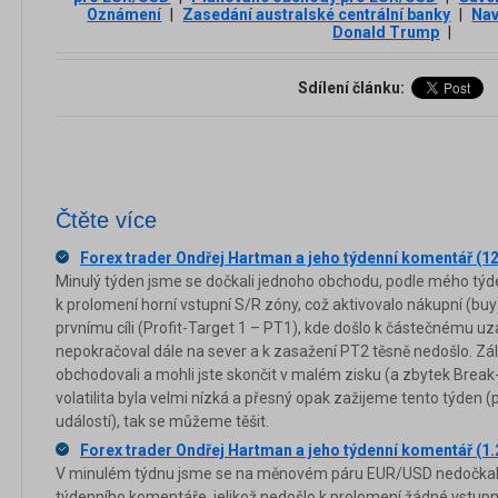
Oznámení
|
Zasedání australské centrální banky
|
Nav
Donald Trump
|
Sdílení článku:
Čtěte více
Forex trader Ondřej Hartman a jeho týdenní komentář (1
Minulý týden jsme se dočkali jednoho obchodu, podle mého týd
k prolomení horní vstupní S/R zóny, což aktivovalo nákupní (bu
prvnímu cíli (Profit-Target 1 – PT1), kde došlo k částečnému uz
nepokračoval dále na sever a k zasažení PT2 těsně nedošlo. Zálež
obchodovali a mohli jste skončit v malém zisku (a zbytek Brea
volatilita byla velmi nízká a přesný opak zažijeme tento týden
událostí), tak se můžeme těšit.
Forex trader Ondřej Hartman a jeho týdenní komentář (1.
V minulém týdnu jsme se na měnovém páru EUR/USD nedočkal
týdenního komentáře, jelikož nedošlo k prolomení žádné vstupní 