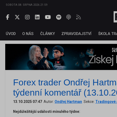
SOBOTA 08. SRPNA 2026 21:59
ÚVOD
O NÁS
ČLÁNKY
ZPRAVODAJSTVÍ
ŠKOLA TR
Forex trader Ondřej Hartm
týdenní komentář (13.10.
13.10.2025 07:47
Autor:
Ondřej Hartman
Sekce:
Tradingové 
Nejdůležitější události minulého týdne: