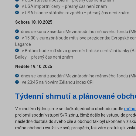
v USA stavební povolení – přesný čas není znám
v USA importní ceny – přesný čas není znám
v USA bilance státního rozpočtu – přesný čas není znám
Sobota 18.10.2025
dnes se koná zasedání Mezinárodního měnového fondu (MM
v 15:00 v eurozóně bude mít slovo prezidentka Evropské cen
Lagarde
v Británii bude mít slovo guvernér britské centrální banky 
Bailey – přesný čas není znám
Neděle 19.10.2025
dnes se koná zasedání Mezinárodního měnového fondu (MM
ve 23:45 na Novém Zélandu index CPI
Týdenní shrnutí a plánované obc
V minulém týdnu jsme se dočkali jednoho obchodu podle
mého 
prolomil spodní vstupní S/R zónu, čímž došlo ke vstupu do prodej
následně dostala do svého cíle a obchod tak byl ukončen v zisku
mého obchodu využili ve svůj prospěch, tak vám gratuluji k zisku