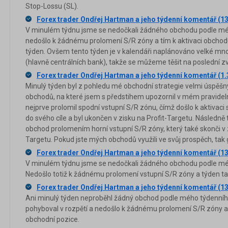
Stop-Lossu (SL).
Forex trader Ondřej Hartman a jeho týdenní komentář (1
V minulém týdnu jsme se nedočkali žádného obchodu podle méh
nedošlo k žádnému prolomení S/R zóny a tím k aktivaci obchodu
týden. Ovšem tento týden je v kalendáři naplánováno velké mn
(hlavně centrálních bank), takže se můžeme těšit na poslední zv
Forex trader Ondřej Hartman a jeho týdenní komentář (1.
Minulý týden byl z pohledu mé obchodní strategie velmi úspěšný
obchodů, na které jsem s předstihem upozornil v mém pravide
nejprve prolomil spodní vstupní S/R zónu, čímž došlo k aktivaci
do svého cíle a byl ukončen v zisku na Profit-Targetu. Následně 
obchod prolomením horní vstupní S/R zóny, který také skonči v z
Targetu. Pokud jste mých obchodů využili ve svůj prospěch, tak gr
Forex trader Ondřej Hartman a jeho týdenní komentář (13
V minulém týdnu jsme se nedočkali žádného obchodu podle m
Nedošlo totiž k žádnému prolomení vstupní S/R zóny a týden ta
Forex trader Ondřej Hartman a jeho týdenní komentář (13
Ani minulý týden neproběhl žádný obchod podle mého týdenního
pohyboval v rozpětí a nedošlo k žádnému prolomení S/R zóny a
obchodní pozice.