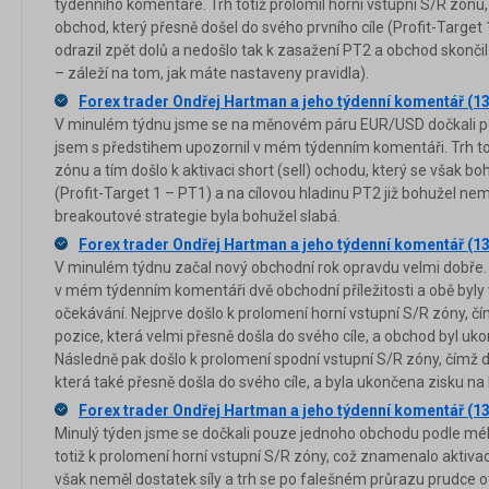
týdenního komentáře. Trh totiž prolomil horní vstupní S/R zónu,
obchod, který přesně došel do svého prvního cíle (Profit-Targe
odrazil zpět dolů a nedošlo tak k zasažení PT2 a obchod skonči
– záleží na tom, jak máte nastaveny pravidla).
Forex trader Ondřej Hartman a jeho týdenní komentář (1
V minulém týdnu jsme se na měnovém páru EUR/USD dočkali p
jsem s předstihem upozornil v mém týdenním komentáři. Trh tot
zónu a tím došlo k aktivaci short (sell) ochodu, který se však bo
(Profit-Target 1 – PT1) a na cílovou hladinu PT2 již bohužel neměl 
breakoutové strategie byla bohužel slabá.
Forex trader Ondřej Hartman a jeho týdenní komentář (13
V minulém týdnu začal nový obchodní rok opravdu velmi dobře. 
v mém týdenním komentáři dvě obchodní příležitosti a obě byl
očekávání. Nejprve došlo k prolomení horní vstupní S/R zóny, čí
pozice, která velmi přesně došla do svého cíle, a obchod byl uko
Následně pak došlo k prolomení spodní vstupní S/R zóny, čímž d
která také přesně došla do svého cíle, a byla ukončena zisku na 
Forex trader Ondřej Hartman a jeho týdenní komentář (13
Minulý týden jsme se dočkali pouze jednoho obchodu podle mé
totiž k prolomení horní vstupní S/R zóny, což znamenalo aktiva
však neměl dostatek síly a trh se po falešném průrazu prudce ot