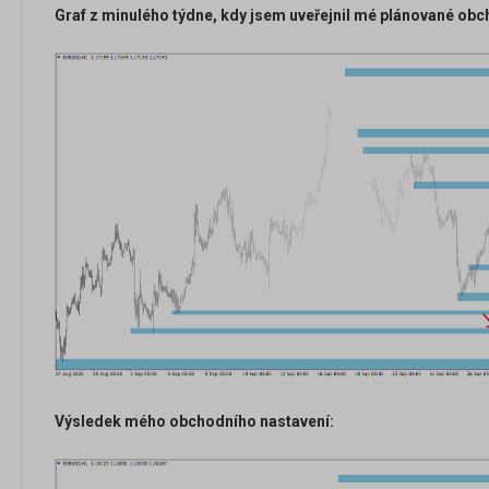
Graf z minulého týdne, kdy jsem uveřejnil mé plánované obc
Výsledek mého obchodního nastavení: