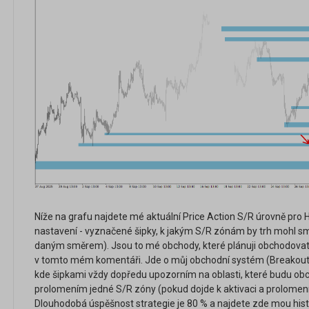
Níže na grafu najdete mé aktuální Price Action S/R úrovně pro
nastavení - vyznačené šipky, k jakým S/R zónám by trh mohl sm
daným směrem). Jsou to mé obchody, které plánuji obchodovat 
v tomto mém komentáři. Jde o můj obchodní systém (Breakout
kde šipkami vždy dopředu upozorním na oblasti, které budu ob
prolomením jedné S/R zóny (pokud dojde k aktivaci a prolomení) 
Dlouhodobá úspěšnost strategie je 80 % a najdete zde mou histor