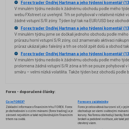
Forex trader Ondřej Hartman a jeho týdenní komentář (13
V minulém týdnu nedošlo k žádnému obchodu podle mého týde
webu FXstreet.cz uveřejnil. Trh se pohyboval v relativně nízké vo
žádné vstupní S/R zóny. Týden byl tak na EUR/USD bez obchod
Forex trader Ondřej Hartman a jeho týdenní komentář (13
V minulém týdnu jsme se dočkali jednoho obchodu podle mého 
průrazu horní vstupní S/R zóny, což znamenalo aktivaci nákupn
průraz ukázal jako falešný a trh se otočil zpět dolů a obchod ta
Forex trader Ondřej Hartman a jeho týdenní komentář (13
V minulém týdnu nedošlo k žádnému obchodu podle mého týden
prolomena žádná vstupní S/R zóna a trh se pouze pohyboval v
směru – velmi nízká volatilita. Takže týden bez obchodů podle 
Forex - doporučené články:
Co je FOREX?
Forex pro začátečníky
Základní informace o finančním trhu FOREX. Forex
Forex je celosvětová burzovní síť, v jej
je obchodování s cizími měnami (forex trading) a je
obchoduje se všemi světovými měnami,
zároveň největším a také nejlikvidnějším finančním
koruny. Na forexu obchodují banky, fondy
trhem na světě.
brokeři a podobné instituce, ale také jedn
otevřený všem.