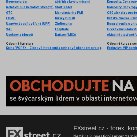
Reverse order
Širší trh s kryptoměnami
Komodity: Cena rop
Relativní síla (Relative strength)
StartTrader
GTC
Manufacturing PMI
CSG získala z prode
FOMO
Ruský ministr
Uzavřený podílový fond (UPF)
ZipRecuiter
VAT
LeapRate
Očekávané události 
Úschovna (depot)
Nařízení MiCA
Aktuálně otevřené f
Odborná literatura
Odborné kurzy a se
Kniha "FOREX – Ziskové intradenní a swingové obchodní strategie" od Kathy Lien vychází v češtině!
FXstreet.cz - forex, ko
Nezávislý investiční server zaměř