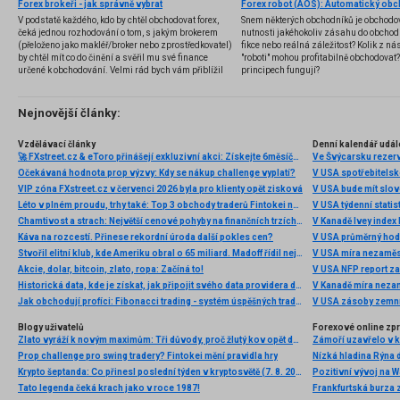
Forex brokeři - jak správně vybrat
V podstatě každého, kdo by chtěl obchodovat forex,
Snem některých obchodníků je obchodo
čeká jednou rozhodování o tom, s jakým brokerem
nutnosti jakéhokoliv zásahu do obchod
(přeloženo jako makléř/broker nebo zprostředkovatel)
fikce nebo reálná záležitost? Kolik z nás
by chtěl mít co do činění a svěřil mu své finance
"roboti" mohou profitabilně obchodovat
určené k obchodování. Velmi rád bych vám přiblížil
principech fungují?
problematiku výběru brokera, rozdíl mezi
jednotlivými typy brokerů a v neposlední řadě uvedu
několik příkladů nejznámějších z nich.
Nejnovější články:
Vzdělávací články
Denní kalendář udál
🚀 FXstreet.cz & eToro přinášejí exkluzivní akci: Získejte 6měsíční členství ve VIP zóně ZDARMA
Ve Švýcarsku rezer
Očekávaná hodnota prop výzvy: Kdy se nákup challenge vyplatí?
V USA spotřebitelsk
VIP zóna FXstreet.cz v červenci 2026 byla pro klienty opět zisková
V USA bude mít slo
Léto v plném proudu, trhy také: Top 3 obchody traderů Fintokei na indexech a zlatě
V USA týdenní statist
Chamtivost a strach: Největší cenové pohyby na finančních trzích (červenec 2026)
V Kanadě Ivey index
Káva na rozcestí. Přinese rekordní úroda další pokles cen?
V USA průměrný hod
Stvořil elitní klub, kde Ameriku obral o 65 miliard. Madoff řídil největší Ponzi dějin
V USA míra nezaměs
Akcie, dolar, bitcoin, zlato, ropa: Začíná to!
V USA NFP report z
Historická data, kde je získat, jak připojit svého data providera do MultiCharts a proč je budeme potřebovat? (4. díl)
V Kanadě míra neza
Jak obchodují profíci: Fibonacci trading - systém úspěšných traderů
V USA zásoby zemní
Blogy uživatelů
Forexové online zp
Zlato vyráží k novým maximům: Tři důvody, proč žlutý kov opět dominuje
Prop challenge pro swing tradery? Fintokei mění pravidla hry
Nízká hladina Rýna 
Krypto šeptanda: Co přinesl poslední týden v kryptosvětě (7. 8. 2026)
Pozitivní vývoj na Wa
Tato legenda čeká krach jako v roce 1987!
Frankfurtská burza 