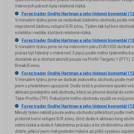
měnových párech byla relativně nízká.
Forex trader Ondřej Hartman a jeho týdenní komentář (12
V minulém týdnu jsme se nedočkali žádného obchodu podle méh
neprolomil žádnou vstupní S/R zónu. Týden tak byl bez obch
volatilita i nadále zůstává relativně nízká.
Forex trader Ondřej Hartman a jeho týdenní komentář (12
V minulém týdnu jsme se na měnovém páru EUR/USD dočkali vst
průraz byl falešný o měně než 3 pips) podle mého týdenního k
dostatek sil a obchod skončil pouze na Profit-Targetu 1 (PT1). 
Break/Evenu.
Forex trader Ondřej Hartman a jeho týdenní komentář (12
V minulém týdnu jsme se dočkali ziskového obchodu podle méh
jsem s předstihem upozornil. Došlo totiž k prolomení spodní v
aktivaci prodejního sell obchodu, který se přesně dostal do svéh
Take-Profitu (TP). Pokud jste mého obchodu využili ve svůj prospě
Forex trader Ondřej Hartman a jeho týdenní komentář (12
Minulý týden nabídl pouze jednu obchodní příležitost podle mé
prolomil horní vstupní S/R zónu, čímž došlo k aktivaci long obcho
velmi nízká a došlo k falešnému průrazu a ke ztrátovému obchod
dobře, jelikož jsem měl poslední měsíce až příliš vysokou úspě