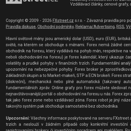
Vzdělávací články, cenové grafy,
Copyright © 2009 - 2026
FXstreet.cz
s.r.o. - Závazná pravidla pro p
Pravidla diskuse
,
Obchodní podmínky
,
Reklama/Advertising
,
RSS
,
Vý
Hlavní světové měny jsou americký dolar (USD), euro (EUR), britská 
světě, na kterém se obchoduje s měnami. Forex nemá žádné centrál
obchodník na forexu, který vydělává na pohyb měn, respektive na v
neboli obchodování na forexu) je forex kalendář, který ukazuje č
volatility a prudké pohyby v finančních trzích. Fundamentální ana
upozornění na nebezpečné pohyby. Forex broker je zprostředkov
základních skupin a to Market-makeři, STP a ECN brokeři. Forex stra
(diskreční), mechanická nebo plně automatická (takzvaný aut
fundamentálních zpráv. Online grafy pro forex můžete sledovat na 
nejnavštěvovanější portál o obchodování na forexu u nás. Forex zprav
tak jako forex zone nebo vzdělávací zóna. Forex robot je jiný náz
takovýto systém pak obchoduje samostatně bez obchodníka.
Upozornění:
Všechny informace poskytované na serveru FXstreet.cz
trzích a neslouží v žádném případě coby konkrétní investiční č
registrovanými brokery či investičním poradcem ani makléřem. Rozd