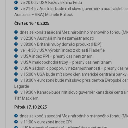
ve 20:00 v USA Béžová kniha Fedu
ve 21:45 v Austrálii bude mít slovo guvernérka australské c
Australia – RBA) Michele Bullock
Čtvrtek 16.10.2025
dnes se koná zasedání Mezinárodního měnového fondu (MM
v 02:30 v Austrálii míra nezaměstnanosti
v 08:00 v Británii hrubý domácí produkt (HDP)
ve 14:30 v USA výrobní index z oblasti Filadelfie
v USA index PPI – přesný čas není znám
v USA maloobchodní tržby – přesný čas není znám
v USA žádosti o podporu v nezaměstnanosti – přesný čas 
v 15:00 v USA bude mít slovo člen americké centrální banky 
v 18:00 v eurozóně bude mít slovo prezidentka Evropské cen
Lagarde
v 19:30 v Kanadě bude mít slovo guvernér kanadské centrál
Tiff Macklem
Pátek 17.10.2025
dnes se koná zasedání Mezinárodního měnového fondu (MM
v 11:00 v eurozóně index CPI