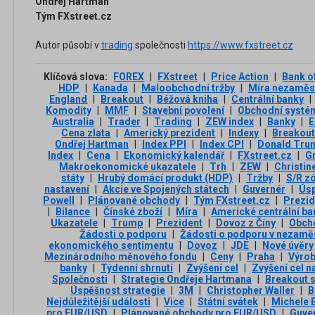
Ondřej Hartman
Tým FXstreet.cz
Autor působí v
trading
společnosti
https://www.fxstreet.cz
Klíčová slova:
FOREX
|
FXstreet
|
Price Action
|
Bank o
HDP
|
Kanada
|
Maloobchodní tržby
|
Míra nezaměs
England
|
Breakout
|
Béžová kniha
|
Centrální banky
|
Komodity
|
MMF
|
Stavební povolení
|
Obchodní systé
Australia
|
Trader
|
Trading
|
ZEW index
|
Banky
|
E
Cena zlata
|
Americký prezident
|
Indexy
|
Breakout
Ondřej Hartman
|
Index PPI
|
Index CPI
|
Donald Tru
Index
|
Cena
|
Ekonomický kalendář
|
FXstreet.cz
|
G
Makroekonomické ukazatele
|
Trh
|
ZEW
|
Christin
státy
|
Hrubý domácí produkt (HDP)
|
Tržby
|
S/R z
nastavení
|
Akcie ve Spojených státech
|
Guvernér
|
Ús
Powell
|
Plánované obchody
|
Tým FXstreet.cz
|
Prezi
|
Bilance
|
Čínské zboží
|
Míra
|
Americké centrální ba
Ukazatele
|
Trump
|
Prezident
|
Dovoz z Číny
|
Obch
Žádosti o podporu
|
Žádosti o podporu v nezamě
ekonomického sentimentu
|
Dovoz
|
JDE
|
Nové úvěry
Mezinárodního měnového fondu
|
Ceny
|
Praha
|
Výrob
banky
|
Týdenní shrnutí
|
Zvýšení cel
|
Zvýšení cel n
Společnosti
|
Strategie Ondřeje Hartmana
|
Breakout 
Úspěšnost strategie
|
3М
|
Christopher Waller
|
B
Nejdůležitější události
|
Vice
|
Státní svátek
|
Michele 
pro EUR/USD
|
Plánované obchody pro EUR/USD
|
Guver