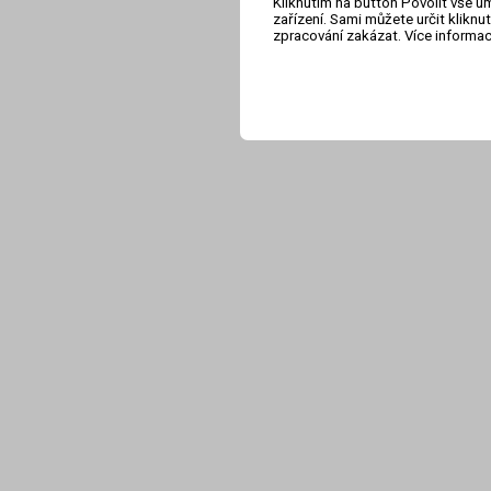
Kliknutím na button Povolit vše u
zařízení. Sami můžete určit klikn
zpracování zakázat. Více informa