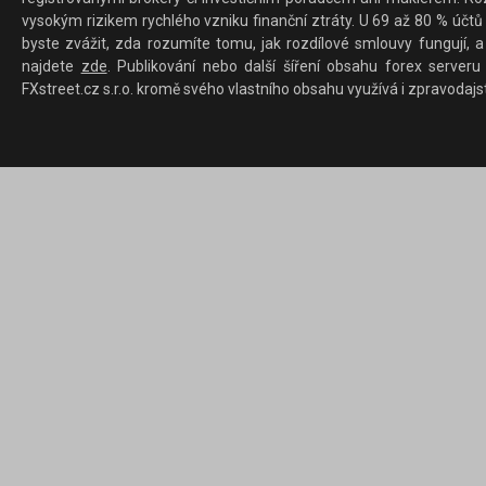
vysokým rizikem rychlého vzniku finanční ztráty. U 69 až 80 % účtů 
byste zvážit, zda rozumíte tomu, jak rozdílové smlouvy fungují, a
najdete
zde
. Publikování nebo další šíření obsahu forex serveru
FXstreet.cz s.r.o. kromě svého vlastního obsahu využívá i zpravodajs