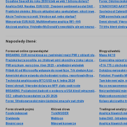
Dosáhne SpaceX do roku 2030 tržeb ve výši 1 bilionu dolarů?
Analýza DAX, Nasdaq, EUR/USD: Zlepšený sentiment poslal DAX na nová maxima
Praktické okénko: Bitcoin aktuálně jako spekulativní, nikoli investiční aktivum
Akcie Tesly na rozcestí: Výrobce aut, nebo startup?
Měnový pár EUR/AUD: Multitimeframe analýza (W1–H4)
Denní shrnutí: Výpro
Akciová analýza: Výsledky McDonald’s nepotěšily, ale ani neurazily. Jakou vizi společnost prezentovala?
Tři trhy, které sledo
Naposledy čtené:
Forexové online zpravodajství
Blogy uživatelů
BREAKING: EUR mírně klesá po zveřejnění revizí PMI z oblasti služeb
Mapa 44/10
Pražská burza posílila, po ztrátové sérii skončily v zisku i akcie ČEZ
Esenciálna súčasť
PMI průzkum, eurozóna, říjen 2023 – předběžný výsledek
+$16,775 z obchodov
Příběh AI od Microsoftu vstupuje do nové fáze. Trh sleduje Azure a tržby
Dokážou evropské v
Americké akcie v úvodu obchodování rostou, reportovaly Broadcom, Costco, Hewlett Packard a další
Fintokei: Pravidlo 
Technická analýza páru BTC/USD na 4. ledna 2024
Tam kde není vůle, n
Denní shrnutí: Výprodej dolaru po NFP, zlato opět roste
Na co nezapomenout
BREAKING: Počiatočné žiadosti o podporu v USA klesli výraznejšie ako sa očakávalo
Nejzranitelnější měn
ČEZ: odhady hospodaření za 2Q 2026
Makroekonomické fak
Forex: Středoevropské měny částečně smazaly své ztráty
Kolaps akciového tr
Forex slovník pojmů
Klíčová slova
Tradingové analýzy 
Fondy indexové
TickINSIDER
Analýza hlavních m
Dividenda
Webtoon
Index DAX - Intraden
Binární opce
Měnové konverze
Analýza hlavních m