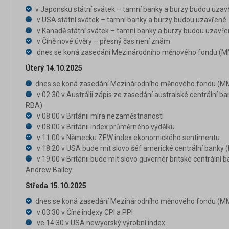
v Japonsku státní svátek – tamní banky a burzy budou uzav
v USA státní svátek – tamní banky a burzy budou uzavřené
v Kanadě státní svátek – tamní banky a burzy budou uzavř
v Číně nové úvěry – přesný čas není znám
dnes se koná zasedání Mezinárodního měnového fondu (MM
Úterý 14.10.2025
dnes se koná zasedání Mezinárodního měnového fondu (MM
v 02:30 v Austrálii zápis ze zasedání australské centrální b
RBA)
v 08:00 v Británii míra nezaměstnanosti
v 08:00 v Británii index průměrného výdělku
v 11:00 v Německu ZEW index ekonomického sentimentu
v 18:20 v USA bude mít slovo šéf americké centrální banky 
v 19:00 v Británii bude mít slovo guvernér britské centrální
Andrew Bailey
Středa 15.10.2025
dnes se koná zasedání Mezinárodního měnového fondu (MM
v 03:30 v Číně indexy CPI a PPI
ve 14:30 v USA newyorský výrobní index