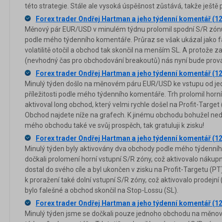
této strategie. Stále ale vysoká úspěšnost zůstává, takže ještě p
Forex trader Ondřej Hartman a jeho týdenní komentář (12
Měnový pár EUR/USD v minulém týdnu prolomil spodní S/R zónu,
podle mého týdenního komentáře. Průraz se však ukázal jako fa
volatilitě otočil a obchod tak skončil na menším SL. A protože zač
(nevhodný čas pro obchodování breakoutů) nás nyní bude prováz
Forex trader Ondřej Hartman a jeho týdenní komentář (12
Minulý týden došlo na měnovém páru EUR/USD ke vstupu od je
příležitosti podle mého týdenního komentáře. Trh prolomil horn
aktivoval long obchod, který velmi rychle došel na Profit-Target 
Obchod najdete níže na grafech. K jinému obchodu bohužel nedoš
mého obchodu také ve svůj prospěch, tak gratuluji k zisku!
Forex trader Ondřej Hartman a jeho týdenní komentář (12
Minulý týden byly aktivovány dva obchody podle mého týdenní
dočkali prolomení horní vstupní S/R zóny, což aktivovalo nákupn
dostal do svého cíle a byl ukončen v zisku na Profit-Targetu (P
k proražení také dolní vstupní S/R zóny, což aktivovalo prodejní
bylo falešné a obchod skončil na Stop-Lossu (SL).
Forex trader Ondřej Hartman a jeho týdenní komentář (12
Minulý týden jsme se dočkali pouze jednoho obchodu na měn