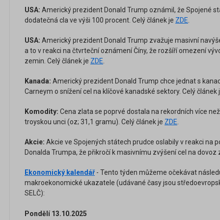
USA:
Americký prezident Donald Trump oznámil, že Spojené stát
dodatečná cla ve výši 100 procent. Celý článek je
ZDE
.
USA:
Americký prezident Donald Trump zvažuje masivní navýšen
a to v reakci na čtvrteční oznámení Číny, že rozšíří omezení vý
zemin. Celý článek je
ZDE
.
Kanada:
Americký prezident Donald Trump chce jednat s ka
Carneym o snížení cel na klíčové kanadské sektory. Celý článek 
Komodity:
Cena zlata se poprvé dostala na rekordních více než
troyskou unci (oz; 31,1 gramu). Celý článek je
ZDE
.
Akcie:
Akcie ve Spojených státech prudce oslabily v reakci na
Donalda Trumpa, že přikročí k masivnímu zvýšení cel na dovoz z
Ekonomický kalendář
- Tento týden můžeme očekávat následují
makroekonomické ukazatele (udávané časy jsou středoevropsk
SELČ):
Pondělí 13.10.2025