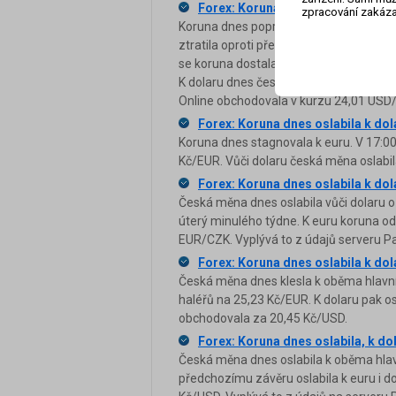
Forex: Koruna dnes oslabila a drží
zpracování zakáza
Koruna dnes poprvé v tomto týdnu osl
ztratila oproti předchozímu závěru se
se koruna dostala v úterý, bylo to poprv
K dolaru dnes česká měna oslabila výraz
Online obchodovala v kurzu 24,01 USD
Forex: Koruna dnes oslabila k dol
Koruna dnes stagnovala k euru. V 17:00
Kč/EUR. Vůči dolaru česká měna oslabil
Forex: Koruna dnes oslabila k dola
Česká měna dnes oslabila vůči dolaru o 
úterý minulého týdne. K euru koruna od
EUR/CZK. Vyplývá to z údajů serveru Pa
Forex: Koruna dnes oslabila k dola
Česká měna dnes klesla k oběma hlavn
haléřů na 25,23 Kč/EUR. K dolaru pak os
obchodovala za 20,45 Kč/USD.
Forex: Koruna dnes oslabila, k dola
Česká měna dnes oslabila k oběma hla
předchozímu závěru oslabila k euru i d