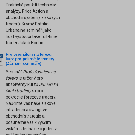
Praktické použití technické
analýzy, Price Action a
obchodní systémy ziskových
traderů. Kromě Patrika
Urbana na semináři jako
host vystoupí také full-time
trader Jakub Hodan.
Profesionálem na forexu -
ne
kurz pro pokročilé tradery
am
(Záznam semináře)
Seminář
Profesionálem na
forexu
je určený pro
absolventy kurzu
Juniorská
škola tradingu
a pro
pokročilé forexové tradery.
Naučíme vás naše ziskové
intradenní a swingové
obchodní strategie a
posuneme vás k vyšším
ziskům. Jedná se o jeden z