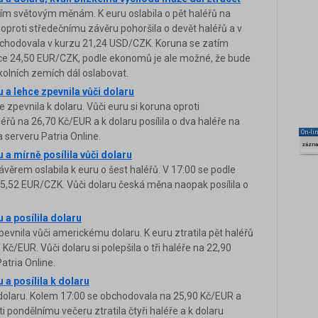
ím světovým měnám. K euru oslabila o pět haléřů na
oproti středečnímu závěru pohoršila o devět haléřů a v
obchodovala v kurzu 21,24 USD/CZK. Koruna se zatím
ce 24,50 EUR/CZK, podle ekonomů je ale možné, že bude
okolních zemích dál oslabovat.
 a lehce zpevnila vůči dolaru
 zpevnila k dolaru. Vůči euru si koruna oproti
řů na 26,70 Kč/EUR a k dolaru posílila o dva haléře na
On-li
 serveru Patria Online.
zázn
 a mírně posílila vůči dolaru
věrem oslabila k euru o šest haléřů. V 17:00 se podle
25,52 EUR/CZK. Vůči dolaru česká měna naopak posílila o
 a posílila dolaru
evnila vůči americkému dolaru. K euru ztratila pět haléřů
č/EUR. Vůči dolaru si polepšila o tři haléře na 22,90
atria Online.
 a posílila k dolaru
k dolaru. Kolem 17:00 se obchodovala na 25,90 Kč/EUR a
 pondělnímu večeru ztratila čtyři haléře a k dolaru