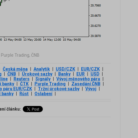
, Purple Trading, ČNB
|
Česká měna
|
Analytik
|
USD/CZK
|
EUR/CZK
|
g
|
ČNB
|
Úrokové sazby
|
Banky
|
EUR
|
USD
|
line
|
Reuters
|
Signály
|
Vývoj měnového páru
|
í banky
|
ČTK
|
Purple Trading
|
Zasedání ČNB
|
o páru EUR/CZK
|
Tržní úrokové sazby
|
Vývoj
|
 banky
|
Růst
|
Oslabení
|
ení článku: