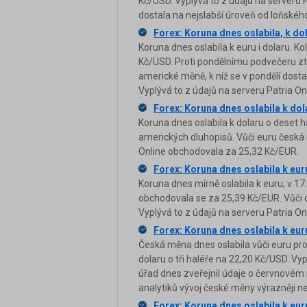
Kč/USD. Vyplývá to z údajů na serveru 
dostala na nejslabší úroveň od loňského
Forex: Koruna dnes oslabila, k do
Koruna dnes oslabila k euru i dolaru. 
Kč/USD. Proti pondělnímu podvečeru zt
americké měně, k níž se v pondělí dostal
Vyplývá to z údajů na serveru Patria On
Forex: Koruna dnes oslabila k dol
Koruna dnes oslabila k dolaru o deset 
amerických dluhopisů. Vůči euru česká 
Online obchodovala za 25,32 Kč/EUR.
Forex: Koruna dnes oslabila k eur
Koruna dnes mírně oslabila k euru, v 17
obchodovala se za 25,39 Kč/EUR. Vůči 
Vyplývá to z údajů na serveru Patria On
Forex: Koruna dnes oslabila k eur
Česká měna dnes oslabila vůči euru pro
dolaru o tři haléře na 22,20 Kč/USD. Vyp
úřad dnes zveřejnil údaje o červnovém
analytiků vývoj české měny výrazněji neo
Forex: Koruna dnes oslabila k eur