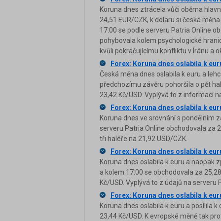
Koruna dnes ztrácela vůči oběma hlavn
24,51 EUR/CZK, k dolaru si česká měna 
17:00 se podle serveru Patria Online 
pohybovala kolem psychologické hrani
kvůli pokračujícímu konfliktu v Íránu a 
Forex: Koruna dnes oslabila k euru
Česká měna dnes oslabila k euru a lehce
předchozímu závěru pohoršila o pět halé
23,42 Kč/USD. Vyplývá to z informací na
Forex: Koruna dnes oslabila k euru
Koruna dnes ve srovnání s pondělním zá
serveru Patria Online obchodovala za 
tři haléře na 21,92 USD/CZK.
Forex: Koruna dnes oslabila k euru
Koruna dnes oslabila k euru a naopak zp
a kolem 17:00 se obchodovala za 25,28 K
Kč/USD. Vyplývá to z údajů na serveru P
Forex: Koruna dnes oslabila k euru
Koruna dnes oslabila k euru a posílila 
23,44 Kč/USD. K evropské měně tak proti