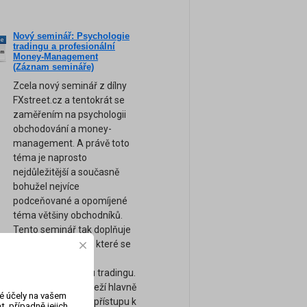
Nový seminář: Psychologie
ne
tradingu a profesionální
am
Money-Management
(Záznam semináře)
Zcela nový seminář z dílny
FXstreet.cz a tentokrát se
zaměřením na psychologii
obchodování a money-
management. A právě toto
téma je naprosto
nejdůležitější a současně
bohužel nejvíce
podceňované a opomíjené
téma většiny obchodníků.
Tento seminář tak doplňuje
naše ostatní kurzy, které se
zaměřují spíše na
technickou stránku tradingu.
Úspěch tradera záleží hlavně
vé účely na vašem
na jeho psychice a přístupu k
, případně jejich