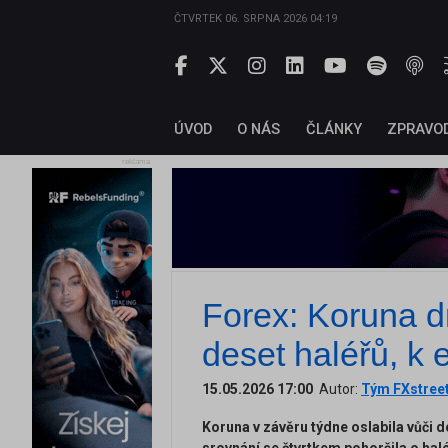
ČTVRTEK 06. SRPNA 2026 04:19
ÚVOD
O NÁS
ČLÁNKY
ZPRAVO
reklama
Forex: Koruna dn
deset haléřů, k 
15.05.2026 17:00
Autor:
Tým FXstree
Koruna v závěru týdne oslabila vůči d