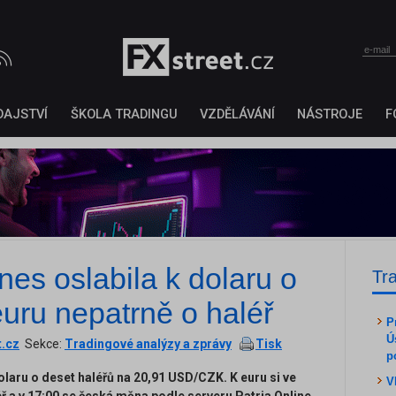
DAJSTVÍ
ŠKOLA TRADINGU
VZDĚLÁVÁNÍ
NÁSTROJE
F
es oslabila k dolaru o
Tr
euru nepatrně o haléř
P
Ú
t.cz
Sekce:
Tradingové analýzy a zprávy
Tisk
p
olaru o deset haléřů na 20,91 USD/CZK. K euru si ve
V