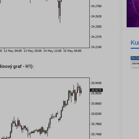
Ku
On-li
zázn
nový graf - H1):