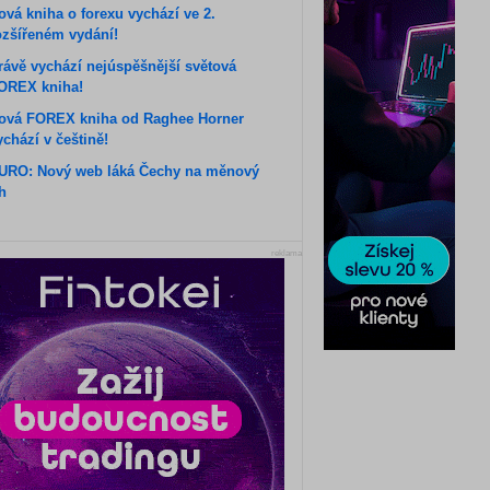
ová kniha o forexu vychází ve 2.
ozšířeném vydání!
rávě vychází nejúspěšnější světová
OREX kniha!
ová FOREX kniha od Raghee Horner
ychází v češtině!
URO: Nový web láká Čechy na měnový
rh
reklama