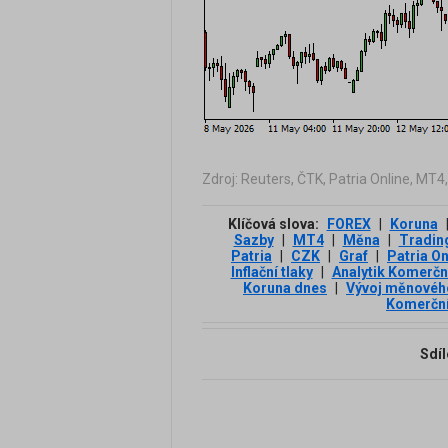
Zdroj: Reuters, ČTK, Patria Online, MT4
Klíčová slova:
FOREX
|
Koruna
Sazby
|
MT4
|
Měna
|
Tradin
Patria
|
CZK
|
Graf
|
Patria On
Inflační tlaky
|
Analytik Komerčn
Koruna dnes
|
Vývoj měnovéh
Komerční
Sdíl