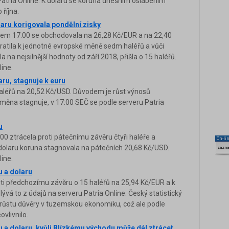
Patria Online. K dolaru se koruna dnešním oslabením
 října.
laru korigovala pondělní zisky
Kolem 17:00 se obchodovala na 26,28 Kč/EUR a na 22,40
ratila k jednotné evropské měně sedm haléřů a vůči
a na nejsilnější hodnoty od září 2018, přišla o 15 haléřů.
line.
aru, stagnuje k euru
haléřů na 20,52 Kč/USD. Důvodem je růst výnosů
měna stagnuje, v 17:00 SEČ se podle serveru Patria
u
:00 ztrácela proti pátečnímu závěru čtyři haléře a
On-li
dolaru koruna stagnovala na pátečních 20,68 Kč/USD.
zázn
line.
u a dolaru
ti předchozímu závěru o 15 haléřů na 25,94 Kč/EUR a k
lývá to z údajů na serveru Patria Online. Český statistický
 růstu důvěry v tuzemskou ekonomiku, což ale podle
vlivnilo.
u a dolaru, kvůli Blízkému východu může dál ztrácet