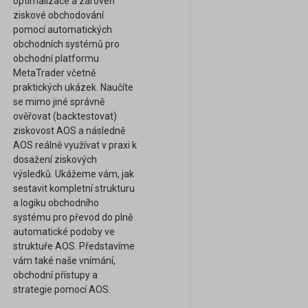
optimalizace a zároveň
ziskové obchodování
pomocí automatických
obchodních systémů pro
obchodní platformu
MetaTrader včetně
praktických ukázek. Naučíte
se mimo jiné správně
ověřovat (backtestovat)
ziskovost AOS a následně
AOS reálně využívat v praxi k
dosažení ziskových
výsledků. Ukážeme vám, jak
sestavit kompletní strukturu
a logiku obchodního
systému pro převod do plně
automatické podoby ve
struktuře AOS. Představíme
vám také naše vnímání,
obchodní přístupy a
strategie pomocí AOS.