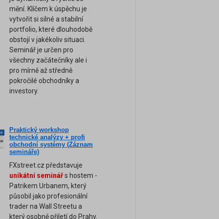
mění. Klíčem k úspěchu je
vytvořit si silné a stabilní
portfolio, které dlouhodobě
obstojí v jakékoliv situaci.
Seminář je určen pro
všechny začátečníky ale i
pro mírně až středně
pokročilé obchodníky a
investory.
Praktický workshop
ne
technické analýzy + profi
am
obchodní systémy (Záznam
semináře)
FXstreet.cz představuje
unikátní seminář
s hostem -
Patrikem Urbanem, který
působil jako profesionální
trader na Wall Streetu a
který osobně přiletí do Prahy.