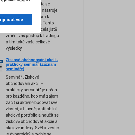
obchodování. Přijďte se
naučit ty nejsilnější nástroje,
tipy a rady, které vám k
řijmout vše
úspěchu pomohou. Tento
unikátní seminář zcela jistě
změní váš přístup k tradingu
a tím také vaše celkové
výsledky.
Ziskové obchodování akcií -
ne
praktický seminář (Záznam
am
semináře)
Seminář „Ziskové
obchodování akcií –
praktický seminář“ je určen
pro každého, kdo má zájem
začít si aktivně budovat své
vlastní, a hlavně profitabilní
akciové portfolio a naučit se
ziskově obchodovat akcie a
akciové indexy. Svět investic
je dynamický a rychle se