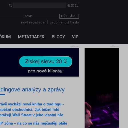
HLEDEJ
PŘIHLÁSIT
|
nová registrace
zapomenuté heslo
ÓRUM
METATRADER
BLOGY
VIP
reklama
reklama
adingové analýzy a zprávy
rávě vychází nová kniha o tradingu -
spěšní obchodníci: Jak běžní lidé
orážejí Wall Street v jeho vlastní hře
IP zóna – na co se nás nejčastěji ptáte