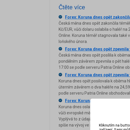
Čtěte více
Forex: Koruna dnes opět zakončil
Česká měna dnes opět zakončila téměř b
Kč/EUR, vůči dolaru oslabila o haléř na
Online. Koruna téměř stagnovala také ve 
loňského února.
Forex: Koruna dnes opět zpevnila 
Česká měna dnes opět posílila k oběm
pondělním závěrem zpevnila o pět haléřů
17:00 se podle serveru Patria Online o
Forex: Koruna dnes opět zpevnila v
Koruna dnes opět posilovala k oběma h
úterním závěrem o dva haléře na 24,59 E
podle serveru Patria Online obchodova
Forex: Koruna dnes oslabila
Koruna dnes oslabila k euru i dolaru. 
vůči evropské měně ztrácela proti úter
Vyplývá to z údajů na serveru Patria Onl
spíše na vývoj ve světě než na domácí
Kliknutím na butto
zařízení. Sami můž