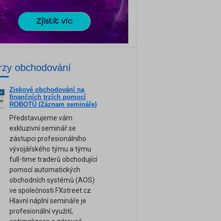
rzy obchodování
Ziskové obchodování na
ne
finančních trzích pomocí
am
ROBOTŮ (Záznam semináře)
Představujeme vám
exkluzivní seminář se
zástupci profesionálního
vývojářského týmu a týmu
full-time traderů obchodující
pomocí automatických
obchodních systémů (AOS)
ve společnosti FXstreet.cz.
Hlavní náplní semináře je
profesionální využití,