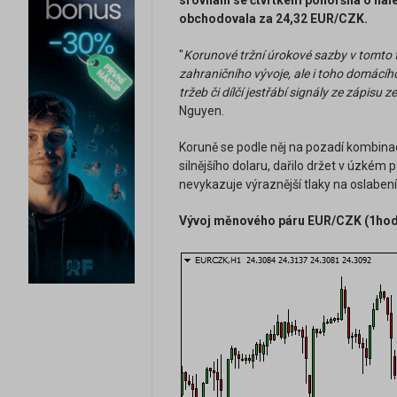
srovnání se čtvrtkem pohoršila o halé
obchodovala za 24,32 EUR/CZK.
"
Korunové tržní úrokové sazby v tomto 
zahraničního vývoje, ale i toho domácího
tržeb či dílčí jestřábí signály ze zápisu 
Nguyen.
Koruně se podle něj na pozadí kombinac
silnějšího dolaru, dařilo držet v úzk
nevykazuje výraznější tlaky na oslabe
Vývoj měnového páru EUR/CZK (1hodi