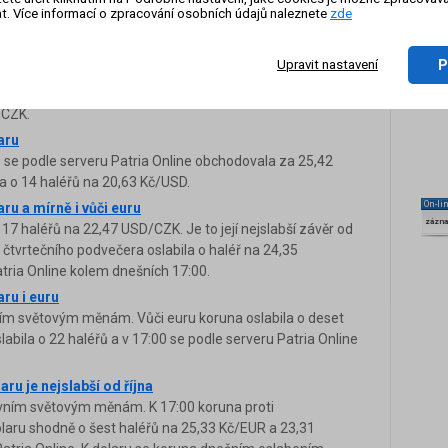
 se těsně pod hranicí 25 Kč za euro
t. Více informací o zpracování osobních údajů naleznete
zde
abila vůči oběma hlavním světovým měnám. Vůči euru
dm haléřů na 24,99 EUR/CZK. Pod úroveň 25 korun za euro
P
Upravit nastavení
é po osmi měsících, nyní se dostala těsně pod tutu hranici.
něji, o 29 haléřů, a okolo 17:00 se podle serveru Patria
/CZK.
aru
 se podle serveru Patria Online obchodovala za 25,42
a o 14 haléřů na 20,63 Kč/USD.
On-li
ru a mírně i vůči euru
zázn
17 haléřů na 22,47 USD/CZK. Je to její nejslabší závěr od
 čtvrtečního podvečera oslabila o haléř na 24,35
tria Online kolem dnešních 17:00.
ru i euru
ím světovým měnám. Vůči euru koruna oslabila o deset
labila o 22 haléřů a v 17:00 se podle serveru Patria Online
ru je nejslabší od října
vním světovým měnám. K 17:00 koruna proti
olaru shodně o šest haléřů na 25,33 Kč/EUR a 23,31