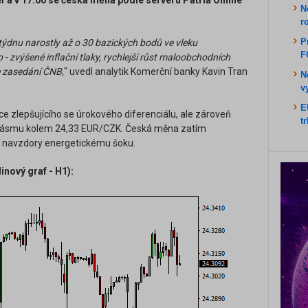
ř a v 17:00 se česká měna podle serveru Patria Online
N
r
P
týdnu narostly až o 30 bazických bodů ve vleku
F
 - zvýšené inflační tlaky, rychlejší růst maloobchodních
ze zasedání ČNB,
" uvedl analytik Komerční banky Kavin Tran
N
v
E
e zlepšujícího se úrokového diferenciálu, ale zároveň
t
ém pásmu kolem 24,33 EUR/CZK. Česká měna zatím
ní navzdory energetickému šoku.
nový graf - H1):