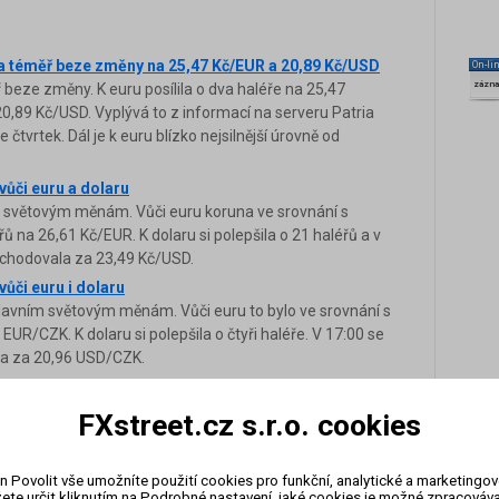
a téměř beze změny na 25,47 Kč/EUR a 20,89 Kč/USD
On-li
zázn
eze změny. K euru posílila o dva haléře na 25,47
 20,89 Kč/USD. Vyplývá to z informací na serveru Patria
čtvrtek. Dál je k euru blízko nejsilnější úrovně od
vůči euru a dolaru
a světovým měnám. Vůči euru koruna ve srovnání s
 na 26,61 Kč/EUR. K dolaru si polepšila o 21 haléřů a v
bchodovala za 23,49 Kč/USD.
ůči euru i dolaru
lavním světovým měnám. Vůči euru to bylo ve srovnání s
UR/CZK. K dolaru si polepšila o čtyři haléře. V 17:00 se
la za 20,96 USD/CZK.
V 17:00 se obchodovala na 25,95 Kč/EUR a na 22,14 Kč/USD,
FXstreet.cz s.r.o. cookies
nímu podvečeru devět haléřů a k dolaru osm haléřů.
ine. Podle analytiků se opět potvrdilo, že koruna reaguje
 ekonomiku.
n Povolit vše umožníte použití cookies pro funkční, analytické a marketingo
ete určit kliknutím na Podrobné nastavení, jaké cookies je možné zpracovávat