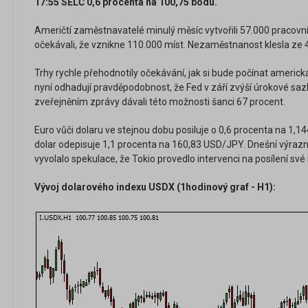
17:55 SELČ 0,6 procenta na 100,75 bodu.
Američtí zaměstnavatelé minulý měsíc vytvořili 57.000 pracov
očekávali, že vznikne 110.000 míst. Nezaměstnanost klesla ze 4
Trhy rychle přehodnotily očekávání, jak si bude počínat americká
nyní odhadují pravděpodobnost, že Fed v září zvýší úrokové saz
zveřejněním zprávy dávali této možnosti šanci 67 procent.
Euro vůči dolaru ve stejnou dobu posiluje o 0,6 procenta na 1,
dolar odepisuje 1,1 procenta na 160,83 USD/JPY. Dnešní výraz
vyvolalo spekulace, že Tokio provedlo intervenci na posílení sv
Vývoj dolarového indexu USDX (1hodinový graf - H1):