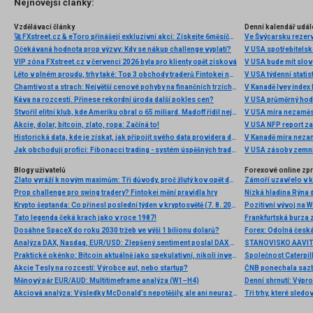
Nejnovější články:
Vzdělávací články
Denní kalendář udál
🚀 FXstreet.cz & eToro přinášejí exkluzivní akci: Získejte 6měsíční členství ve VIP zóně ZDARMA
Ve Švýcarsku rezer
Očekávaná hodnota prop výzvy: Kdy se nákup challenge vyplatí?
V USA spotřebitelsk
VIP zóna FXstreet.cz v červenci 2026 byla pro klienty opět zisková
V USA bude mít slo
Léto v plném proudu, trhy také: Top 3 obchody traderů Fintokei na indexech a zlatě
V USA týdenní statist
Chamtivost a strach: Největší cenové pohyby na finančních trzích (červenec 2026)
V Kanadě Ivey index
Káva na rozcestí. Přinese rekordní úroda další pokles cen?
V USA průměrný hod
Stvořil elitní klub, kde Ameriku obral o 65 miliard. Madoff řídil největší Ponzi dějin
V USA míra nezaměs
Akcie, dolar, bitcoin, zlato, ropa: Začíná to!
V USA NFP report z
Historická data, kde je získat, jak připojit svého data providera do MultiCharts a proč je budeme potřebovat? (4. díl)
V Kanadě míra neza
Jak obchodují profíci: Fibonacci trading - systém úspěšných traderů
V USA zásoby zemní
Blogy uživatelů
Forexové online zp
Zlato vyráží k novým maximům: Tři důvody, proč žlutý kov opět dominuje
Prop challenge pro swing tradery? Fintokei mění pravidla hry
Nízká hladina Rýna 
Krypto šeptanda: Co přinesl poslední týden v kryptosvětě (7. 8. 2026)
Pozitivní vývoj na Wa
Tato legenda čeká krach jako v roce 1987!
Frankfurtská burza 
Dosáhne SpaceX do roku 2030 tržeb ve výši 1 bilionu dolarů?
Analýza DAX, Nasdaq, EUR/USD: Zlepšený sentiment poslal DAX na nová maxima
Praktické okénko: Bitcoin aktuálně jako spekulativní, nikoli investiční aktivum
Akcie Tesly na rozcestí: Výrobce aut, nebo startup?
Měnový pár EUR/AUD: Multitimeframe analýza (W1–H4)
Denní shrnutí: Výpro
Akciová analýza: Výsledky McDonald’s nepotěšily, ale ani neurazily. Jakou vizi společnost prezentovala?
Tři trhy, které sledo