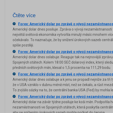
Čtěte více
Forex: Americký dolar po zprávě o vývoji nezaměstnanos
Americký dolar dnes posiluje. Zpráva o vývoji nezaměstnanosti
největší světová ekonomika vytvořila minulý měsíc mnohem více
očekávalo. To naznačuje, že by snížení úrokových sazeb centrál
spíše později.
Forex: Americký dolar po zprávě o vývoji nezaměstnanos
Americký dolar dnes oslabuje. Reaguje tak na nejnovější zpráv
Spojených státech. Kolem 18:00 SEČ dolarový index, který sleduj
předních světových měn, klesal o 1,5 procenta na 111,29 bodu.
Forex: Americký dolar po zprávě o vývoji nezaměstnanos
Americký dolar dnes oslabuje a k jenu se propadl nejníže za tři t
že v USA vzniklo v dubnu méně míst, než se čekalo, a růst mez
To zvýšilo sázky na to, že centrální banka USA (Fed) by mohla le
Forex: Americký dolar po zprávě o vývoji nezaměstnanost
Americký dolar na závěr týdne posiluje ke koši měn. Podpořila h
nezaměstnanosti ve Spojených státech, která poskytla centrální
aby se snížením úrokových sazeb mohla počkat do června.