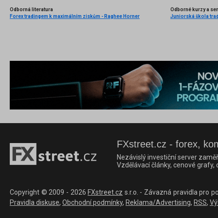
Odborná literatura
Odborné kurzy a se
Forex tradingem k maximálním ziskům - Raghee Horner
Juniorská škola trad
FXstreet.cz - forex, ko
Nezávislý investiční server zaměř
Vzdělávací články, cenové grafy,
Copyright © 2009 - 2026
FXstreet.cz
s.r.o. - Závazná pravidla pro p
Pravidla diskuse
,
Obchodní podmínky
,
Reklama/Advertising
,
RSS
,
Vý