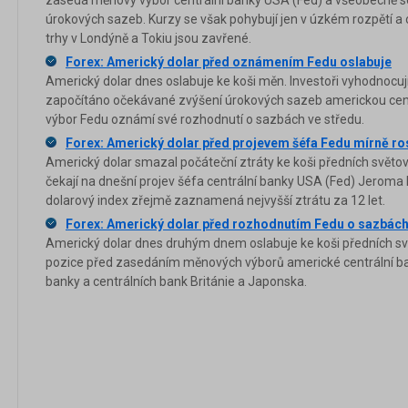
úrokových sazeb. Kurzy se však pohybují jen v úzkém rozpětí a
trhy v Londýně a Tokiu jsou zavřené.
Forex: Americký dolar před oznámením Fedu oslabuje
Americký dolar dnes oslabuje ke koši měn. Investoři vyhodnocují,
započítáno očekávané zvýšení úrokových sazeb americkou cent
výbor Fedu oznámí své rozhodnutí o sazbách ve středu.
Forex: Americký dolar před projevem šéfa Fedu mírně ro
Americký dolar smazal počáteční ztráty ke koši předních světo
čekají na dnešní projev šéfa centrální banky USA (Fed) Jeroma 
dolarový index zřejmě zaznamená nejvyšší ztrátu za 12 let.
Forex: Americký dolar před rozhodnutím Fedu o sazbách
Americký dolar dnes druhým dnem oslabuje ke koši předních svě
pozice před zasedáním měnových výborů americké centrální ban
banky a centrálních bank Británie a Japonska.