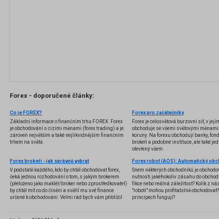
Forex - doporučené články:
Co je FOREX?
Forex pro začátečníky
Základní informace o finančním trhu FOREX. Forex
Forex je celosvětová burzovní síť, v jej
je obchodování s cizími měnami (forex trading) a je
obchoduje se všemi světovými měnami,
zároveň největším a také nejlikvidnějším finančním
koruny. Na forexu obchodují banky, fondy
trhem na světě.
brokeři a podobné instituce, ale také jedn
otevřený všem.
Forex brokeři - jak správně vybrat
V podstatě každého, kdo by chtěl obchodovat forex,
Snem některých obchodníků je obchodo
čeká jednou rozhodování o tom, s jakým brokerem
nutnosti jakéhokoliv zásahu do obchod
(přeloženo jako makléř/broker nebo zprostředkovatel)
fikce nebo reálná záležitost? Kolik z nás
by chtěl mít co do činění a svěřil mu své finance
"roboti" mohou profitabilně obchodovat
určené k obchodování. Velmi rád bych vám přiblížil
principech fungují?
problematiku výběru brokera, rozdíl mezi
jednotlivými typy brokerů a v neposlední řadě uvedu
několik příkladů nejznámějších z nich.