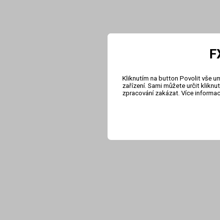
F
Kliknutím na button Povolit vše u
zařízení. Sami můžete určit klikn
zpracování zakázat. Více informa