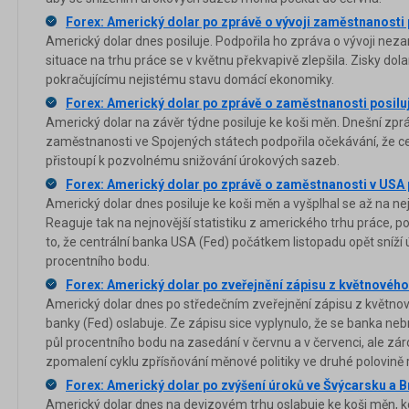
Forex: Americký dolar po zprávě o vývoji zaměstnanosti 
Americký dolar dnes posiluje. Podpořila ho zpráva o vývoji nez
situace na trhu práce se v květnu překvapivě zlepšila. Zisky dola
pokračujícímu nejistému stavu domácí ekonomiky.
Forex: Americký dolar po zprávě o zaměstnanosti posilu
Americký dolar na závěr týdne posiluje ke koši měn. Dnešní zpr
zaměstnanosti ve Spojených státech podpořila očekávání, že c
přistoupí k pozvolnému snižování úrokových sazeb.
Forex: Americký dolar po zprávě o zaměstnanosti v USA 
Americký dolar dnes posiluje ke koši měn a vyšplhal se až na n
Reaguje tak na nejnovější statistiku z amerického trhu práce, po
to, že centrální banka USA (Fed) počátkem listopadu opět sníží
procentního bodu.
Forex: Americký dolar po zveřejnění zápisu z květnového
Americký dolar dnes po středečním zveřejnění zápisu z květnov
banky (Fed) oslabuje. Ze zápisu sice vyplynulo, že se banka ne
půl procentního bodu na zasedání v červnu a v červenci, ale zár
zpomalení cyklu zpřísňování měnové politiky ve druhé polovině 
Forex: Americký dolar po zvýšení úroků ve Švýcarsku a Br
Americký dolar dnes na devizovém trhu oslabuje ke koši měn, kd