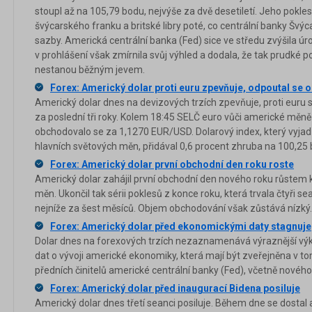
stoupl až na 105,79 bodu, nejvýše za dvě desetiletí. Jeho pokles
švýcarského franku a britské libry poté, co centrální banky Švýc
sazby. Americká centrální banka (Fed) sice ve středu zvýšila úrok
v prohlášení však zmírnila svůj výhled a dodala, že tak prudké
nestanou běžným jevem.
Forex: Americký dolar proti euru zpevňuje, odpoutal se od
Americký dolar dnes na devizových trzích zpevňuje, proti euru 
za poslední tři roky. Kolem 18:45 SELČ euro vůči americké měně
obchodovalo se za 1,1270 EUR/USD. Dolarový index, který vyjadř
hlavních světových měn, přidával 0,6 procent zhruba na 100,25 
Forex: Americký dolar první obchodní den roku roste
Americký dolar zahájil první obchodní den nového roku růstem k
měn. Ukončil tak sérii poklesů z konce roku, která trvala čtyři s
nejníže za šest měsíců. Objem obchodování však zůstává nízký.
Forex: Americký dolar před ekonomickými daty stagnuje
Dolar dnes na forexových trzích nezaznamenává výraznější výkyv
dat o vývoji americké ekonomiky, která mají být zveřejněna v t
předních činitelů americké centrální banky (Fed), včetně novéh
Forex: Americký dolar před inaugurací Bidena posiluje
Americký dolar dnes třetí seanci posiluje. Během dne se dostal 