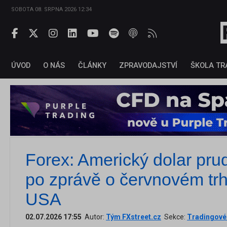
SOBOTA 08. SRPNA 2026 12:34
ÚVOD
O NÁS
ČLÁNKY
ZPRAVODAJSTVÍ
ŠKOLA TR
Forex: Americký dolar pru
po zprávě o červnovém trh
USA
02.07.2026 17:55
Autor:
Tým FXstreet.cz
Sekce:
Tradingové 