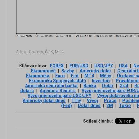
Zdroj: Reuters, ČTK, MT4
Klíčová slova:
FOREX
|
EUR/USD
|
USD/JPY
|
USA
|
Ne
Ekonomové
|
Sazby
|
Americký dolar
|
Centrální 
Ekonomika
|
Euro
|
Fed
|
MT4
|
Měny
|
Úrokové s
Ekonomika Spojených států
|
Investoři
|
Pravděpod
Americká centrální banka
|
Banka
|
Dolar
|
Graf
|
R
dolaru
|
Agentura Reuters
|
Vývoj měnového páru EUR/
Vývoj měnového páru USD/JPY
|
Vývoj dolarového i
Americký dolar dnes
|
Trhy
|
Vývoj
|
Práce
|
Posílen
(Fed)
|
Dolar dnes
|
3М
|
Tokio
|
Sdílení článku: