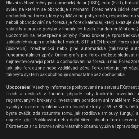
Hlavní světové měny jsou americký dolar (USD), euro (EUR), britská 
světě, na kterém se obchoduje s měnami. Forex nemá žádné centrál
obchodník na forexu, který vydělává na pohyb měn, respektive na v
neboli obchodování na forexu) je forex kalendář, který ukazuje č
volatility a prudké pohyby v finančních trzích. Fundamentální ana
upozornění na nebezpečné pohyby. Forex broker je zprostředkov
základních skupin a to Market-makeři, STP a ECN brokeři. Forex stra
(diskreční), mechanická nebo plně automatická (takzvaný aut
fundamentálních zpráv. Online grafy pro forex můžete sledovat na 
nejnavštěvovanější portál o obchodování na forexu u nás. Forex zprav
tak jako forex zone nebo vzdělávací zóna. Forex robot je jiný náz
takovýto systém pak obchoduje samostatně bez obchodníka.
Upozornění:
Všechny informace poskytované na serveru FXstreet.cz
trzích a neslouží v žádném případě coby konkrétní investiční č
registrovanými brokery či investičním poradcem ani makléřem. Rozd
vysokým rizikem rychlého vzniku finanční ztráty. U 69 až 80 % účtů 
byste zvážit, zda rozumíte tomu, jak rozdílové smlouvy fungují, a
najdete
zde
. Publikování nebo další šíření obsahu forex serveru
FXstreet.cz s.r.o. kromě svého vlastního obsahu využívá i zpravodajs