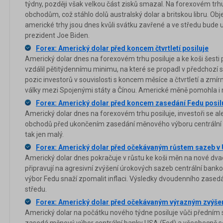
týdny, později však velkou část zisků smazal. Na forexovém trh
obchodům, což stáhlo dolů australský dolar a britskou libru. Ob
americké trhy jsou dnes kvůli svátku zavřené a ve středu bude
prezident Joe Biden.
Forex: Americký dolar před koncem čtvrtletí posiluje
Americký dolar dnes na forexovém trhu posiluje a ke koši šesti
vzdálil pětitýdennímu minimu, na které se propadl v předchozí 
pozic investorů v souvislosti s koncem měsíce a čtvrtletí a zmí
války mezi Spojenými státy a Čínou. Americké měně pomohla i ne
Forex: Americký dolar před koncem zasedání Fedu posil
Americký dolar dnes na forexovém trhu posiluje, investoři se ale
obchodů před ukončením zasedání měnového výboru centrální b
tak jen malý.
Forex: Americký dolar před očekávaným růstem sazeb v 
Americký dolar dnes pokračuje v růstu ke koši měn na nové dv
připravují na agresivní zvýšení úrokových sazeb centrální ban
výbor Fedu snaží zpomalit inflaci. Výsledky dvoudenního zased
středu.
Forex: Americký dolar před očekávaným výrazným zvýšen
Americký dolar na počátku nového týdne posiluje vůči přední
zasedá měnový výbor centrální banky USA (Fed) a všeobecně se