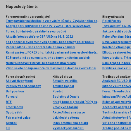
Naposledy čtené:
Forexové online zpravodajství
Blogy uživatelů
Trumpův úder na Mexiko je varováním i Česku. Zvyšuje riziko cel na evropská auta
Pojetí Forexu
Analýza páru GBP/USD ze dne 22. května. Libra se nevzdává.
„Strašidelný“ začiat
Forex: Solidní úvěrová aktivita v eurozóně
Jak zakreslit a obc
Aktuální předpověď pro GBP/USD na 16. 5. 2022
RebelsFunding Súťaž
Fed ponechal svoji měnovou politiku beze změny, dolar posílil
Devalvace v přímé
Ranní nadhoz - Dnes dorazí další známky oživení
Korelace v tradingu:
Ranní zpráva z FOREX trhu: Italský parlament dnes vysloví důvěru nové vládě
ECB spokojná so summitom, trhy odmení znížením sadzieb
Někteří členové FEDu vidí budoucnost USA ružově
Další propad indexu
Zlato se obchoduje na ročních maximech z důvodu averze k riziku
Praktická ukázka: J
Forex slovník pojmů
Klíčová slova
Tradingové analýzy 
Aktivně řízený fond
Aktuální volatilita
Analýza NZD/USD, 
Publicly traded company
Anthilia Capital
Inflace v eurozóně v 
Bull position
Pověst
Forex: Throwback a 
Forward
Společnost Oracle
Intradenní Price Ac
BTF
Hrubý domácí produkt (HDP) eurozóny
Biden chystá velký 
Front month
Změny ve zdanění
Technická analýza
Spotový trh
Akcie Alibaby na burze
Technická analýza
Fair market value
Jak hledat patterny
Aktuálně otevřené f
Symbol
Index amerického dolaru
Fill
Výsledek jednání ČNB
Trading pohled na 