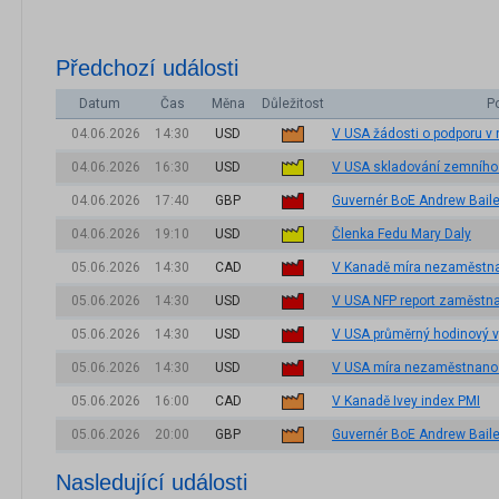
Předchozí události
Datum
Čas
Měna
Důležitost
P
04.06.2026
14:30
USD
V USA žádosti o podporu v
04.06.2026
16:30
USD
V USA skladování zemního
04.06.2026
17:40
GBP
Guvernér BoE Andrew Bail
04.06.2026
19:10
USD
Členka Fedu Mary Daly
05.06.2026
14:30
CAD
V Kanadě míra nezaměstna
05.06.2026
14:30
USD
V USA NFP report zaměstna
05.06.2026
14:30
USD
V USA průměrný hodinový v
05.06.2026
14:30
USD
V USA míra nezaměstnano
05.06.2026
16:00
CAD
V Kanadě Ivey index PMI
05.06.2026
20:00
GBP
Guvernér BoE Andrew Bail
Nasledující události