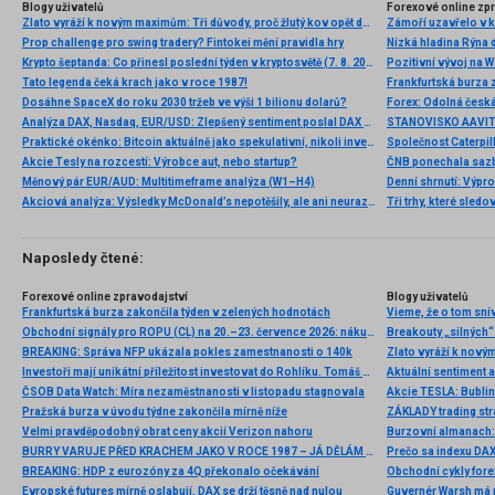
Blogy uživatelů
Forexové online zp
Zlato vyráží k novým maximům: Tři důvody, proč žlutý kov opět dominuje
Prop challenge pro swing tradery? Fintokei mění pravidla hry
Nízká hladina Rýna 
Krypto šeptanda: Co přinesl poslední týden v kryptosvětě (7. 8. 2026)
Pozitivní vývoj na Wa
Tato legenda čeká krach jako v roce 1987!
Frankfurtská burza 
Dosáhne SpaceX do roku 2030 tržeb ve výši 1 bilionu dolarů?
Analýza DAX, Nasdaq, EUR/USD: Zlepšený sentiment poslal DAX na nová maxima
Praktické okénko: Bitcoin aktuálně jako spekulativní, nikoli investiční aktivum
Akcie Tesly na rozcestí: Výrobce aut, nebo startup?
Měnový pár EUR/AUD: Multitimeframe analýza (W1–H4)
Denní shrnutí: Výpro
Akciová analýza: Výsledky McDonald’s nepotěšily, ale ani neurazily. Jakou vizi společnost prezentovala?
Tři trhy, které sledo
Naposledy čtené:
Forexové online zpravodajství
Blogy uživatelů
Frankfurtská burza zakončila týden v zelených hodnotách
Vieme, že o tom snív
Obchodní signály pro ROPU (CL) na 20.–23. července 2026: nákup nad 81,25 USD (21 SMA – 5/8 Murray)
Breakouty „silných“
BREAKING: Správa NFP ukázala pokles zamestnanosti o 140k
Investoři mají unikátní příležitost investovat do Rohlíku. Tomáš Čupr nabízí nové bondy i akcie
ČSOB Data Watch: Míra nezaměstnanosti v listopadu stagnovala
Akcie TESLA: Bubli
Pražská burza v úvodu týdne zakončila mírně níže
ZÁKLADY trading st
Velmi pravděpodobný obrat ceny akcií Verizon nahoru
Burzovní almanach: 
BURRY VARUJE PŘED KRACHEM JAKO V ROCE 1987 – JÁ DĚLÁM TOHLE
Prečo sa indexu DA
BREAKING: HDP z eurozóny za 4Q překonalo očekávání
Obchodní cykly fore
Evropské futures mírně oslabují, DAX se drží těsně nad nulou
Guvernér Warsh má p