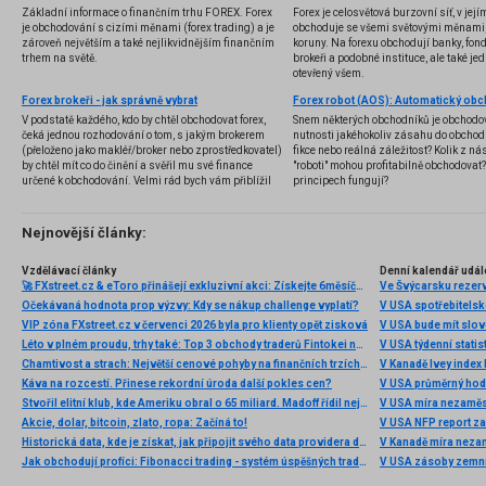
Základní informace o finančním trhu FOREX. Forex
Forex je celosvětová burzovní síť, v jej
je obchodování s cizími měnami (forex trading) a je
obchoduje se všemi světovými měnami,
zároveň největším a také nejlikvidnějším finančním
koruny. Na forexu obchodují banky, fondy
trhem na světě.
brokeři a podobné instituce, ale také jedn
otevřený všem.
Forex brokeři - jak správně vybrat
V podstatě každého, kdo by chtěl obchodovat forex,
Snem některých obchodníků je obchodo
čeká jednou rozhodování o tom, s jakým brokerem
nutnosti jakéhokoliv zásahu do obchod
(přeloženo jako makléř/broker nebo zprostředkovatel)
fikce nebo reálná záležitost? Kolik z nás
by chtěl mít co do činění a svěřil mu své finance
"roboti" mohou profitabilně obchodovat
určené k obchodování. Velmi rád bych vám přiblížil
principech fungují?
problematiku výběru brokera, rozdíl mezi
jednotlivými typy brokerů a v neposlední řadě uvedu
několik příkladů nejznámějších z nich.
Nejnovější články:
Vzdělávací články
Denní kalendář udál
🚀 FXstreet.cz & eToro přinášejí exkluzivní akci: Získejte 6měsíční členství ve VIP zóně ZDARMA
Ve Švýcarsku rezer
Očekávaná hodnota prop výzvy: Kdy se nákup challenge vyplatí?
V USA spotřebitelsk
VIP zóna FXstreet.cz v červenci 2026 byla pro klienty opět zisková
V USA bude mít slo
Léto v plném proudu, trhy také: Top 3 obchody traderů Fintokei na indexech a zlatě
V USA týdenní statist
Chamtivost a strach: Největší cenové pohyby na finančních trzích (červenec 2026)
V Kanadě Ivey index
Káva na rozcestí. Přinese rekordní úroda další pokles cen?
V USA průměrný hod
Stvořil elitní klub, kde Ameriku obral o 65 miliard. Madoff řídil největší Ponzi dějin
V USA míra nezaměs
Akcie, dolar, bitcoin, zlato, ropa: Začíná to!
V USA NFP report z
Historická data, kde je získat, jak připojit svého data providera do MultiCharts a proč je budeme potřebovat? (4. díl)
V Kanadě míra neza
Jak obchodují profíci: Fibonacci trading - systém úspěšných traderů
V USA zásoby zemní