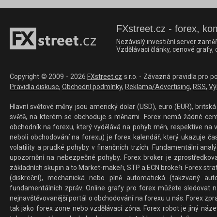
FXstreet.cz - forex, ko
Nezávislý investiční server zaměř
Vzdělávací články, cenové grafy,
Copyright © 2009 - 2026
FXstreet.cz
s.r.o. - Závazná pravidla pro p
Pravidla diskuse
,
Obchodní podmínky
,
Reklama/Advertising
,
RSS
,
Vý
Hlavní světové měny jsou americký dolar (USD), euro (EUR), britská 
světě, na kterém se obchoduje s měnami. Forex nemá žádné centrál
obchodník na forexu, který vydělává na pohyb měn, respektive na v
neboli obchodování na forexu) je forex kalendář, který ukazuje č
volatility a prudké pohyby v finančních trzích. Fundamentální ana
upozornění na nebezpečné pohyby. Forex broker je zprostředkov
základních skupin a to Market-makeři, STP a ECN brokeři. Forex stra
(diskreční), mechanická nebo plně automatická (takzvaný aut
fundamentálních zpráv. Online grafy pro forex můžete sledovat na 
nejnavštěvovanější portál o obchodování na forexu u nás. Forex zprav
tak jako forex zone nebo vzdělávací zóna. Forex robot je jiný náz