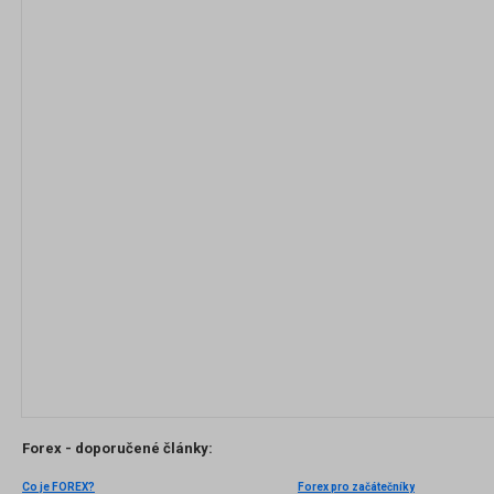
Forex - doporučené články:
Co je FOREX?
Forex pro začátečníky