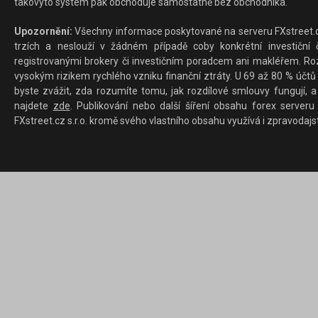
takovýto systém pak obchoduje samostatně bez obchodníka.
Upozornění:
Všechny informace poskytované na serveru FXstreet.cz
trzích a neslouží v žádném případě coby konkrétní investiční č
registrovanými brokery či investičním poradcem ani makléřem. Rozd
vysokým rizikem rychlého vzniku finanční ztráty. U 69 až 80 % účtů 
byste zvážit, zda rozumíte tomu, jak rozdílové smlouvy fungují, a
najdete
zde
. Publikování nebo další šíření obsahu forex serveru
FXstreet.cz s.r.o. kromě svého vlastního obsahu využívá i zpravodajs