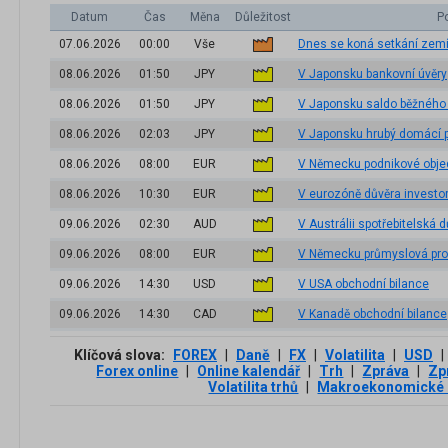
Datum
Čas
Měna
Důležitost
P
07.06.2026
00:00
Vše
Dnes se koná setkání zem
08.06.2026
01:50
JPY
V Japonsku bankovní úvěry
08.06.2026
01:50
JPY
V Japonsku saldo běžného
08.06.2026
02:03
JPY
V Japonsku hrubý domácí p
08.06.2026
08:00
EUR
V Německu podnikové obje
08.06.2026
10:30
EUR
V eurozóně důvěra investor
09.06.2026
02:30
AUD
V Austrálii spotřebitelská
09.06.2026
08:00
EUR
V Německu průmyslová pr
09.06.2026
14:30
USD
V USA obchodní bilance
09.06.2026
14:30
CAD
V Kanadě obchodní bilance
Klíčová slova:
FOREX
|
Daně
|
FX
|
Volatilita
|
USD
|
Forex online
|
Online kalendář
|
Trh
|
Zpráva
|
Zp
Volatilita trhů
|
Makroekonomické 