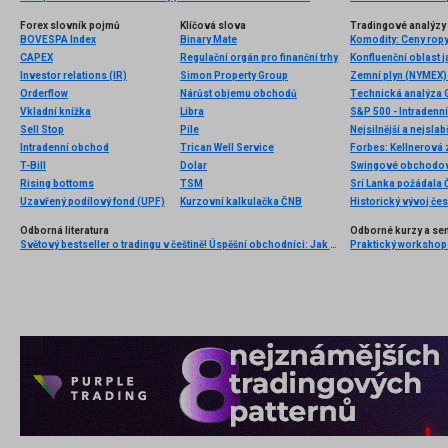
Forex slovník pojmů
Klíčová slova
Tradingové analýzy 
BOVESPA Index
Binary Mate
CAPEX
Regulační orgán pro finanční trhy
Konfluenční oblast 
Investor relations (IR)
Simon Property Group
Zemní plyn (NYMEX) 
Orderflow
Nárůst objemu obchodů
Technická analýza
Vkladní knížka
Libra
S&P 500 - Intradenn
Sell Stop
Píle
Nejsilnější a nejsla
Intradenní obchod
Trican Well Service
T-Bill
Dolar
Swingové obchodov
Rising bottoms
TSM
Srí Lanka požádala Č
Uzavřený podílový fond (UPF)
Kurzovní kalkulačka ČNB
Historický vývoj če
Odborná literatura
Odborné kurzy a se
Světový bestseller o tradingu v češtině! Úspěšní obchodníci: Jak běžní lidé porážejí Wall Street v jeho vlastní hře