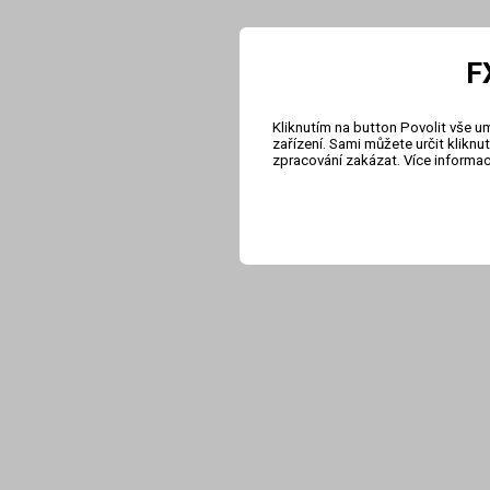
F
Kliknutím na button Povolit vše u
zařízení. Sami můžete určit klikn
zpracování zakázat. Více informa