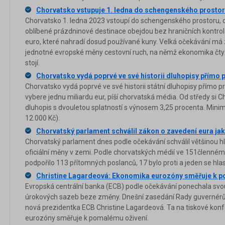
Chorvatsko vstupuje 1. ledna do schengenského prostor
Chorvatsko 1. ledna 2023 vstoupí do schengenského prostoru, 
oblíbené prázdninové destinace obejdou bez hraničních kontro
euro, které nahradí dosud používané kuny. Velká očekávání má 
jednotné evropské měny cestovní ruch, na němž ekonomika čtyř
stojí.
Chorvatsko vydá poprvé ve své historii dluhopisy přímo 
Chorvatsko vydá poprvé ve své historii státní dluhopisy přímo pro
vybere jednu miliardu eur, píší chorvatská média. Od středy si 
dluhopis s dvouletou splatností s výnosem 3,25 procenta. Minimál
12.000 Kč).
Chorvatský parlament schválil zákon o zavedení eura jak
Chorvatský parlament dnes podle očekávání schválil většinou h
oficiální měny v zemi. Podle chorvatských médií ve 151členném
podpořilo 113 přítomných poslanců, 17 bylo proti a jeden se hla
Christine Lagardeová: Ekonomika eurozóny směřuje k p
Evropská centrální banka (ECB) podle očekávání ponechala svo
úrokových sazeb beze změny. Dnešní zasedání Rady guvernérů 
nová prezidentka ECB Christine Lagardeová. Ta na tiskové kon
eurozóny směřuje k pomalému oživení.