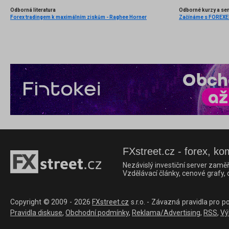
Odborná literatura
Odborné kurzy a se
Forex tradingem k maximálním ziskům - Raghee Horner
Začínáme s FOREXEM 
FXstreet.cz - forex, ko
Nezávislý investiční server zaměř
Vzdělávací články, cenové grafy,
Copyright © 2009 - 2026
FXstreet.cz
s.r.o. - Závazná pravidla pro p
Pravidla diskuse
,
Obchodní podmínky
,
Reklama/Advertising
,
RSS
,
Vý