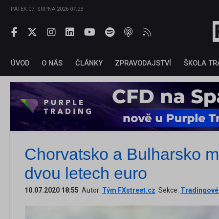
PÁTEK 07. SRPNA 2026 07:23
ÚVOD
O NÁS
ČLÁNKY
ZPRAVODAJSTVÍ
ŠKOLA TR
Chorvatsko a Bulharsko m
dvou letech euro
10.07.2020 18:55
Autor:
Tým FXstreet.cz
Sekce:
Tradingové 