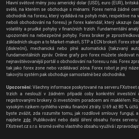
Hlavní světové měny jsou americký dolar (USD), euro (EUR), britská 
světě, na kterém se obchoduje s měnami. Forex nemá žádné centrál
obchodník na forexu, který vydělává na pohyb měn, respektive na v
neboli obchodování na forexu) je forex kalendář, který ukazuje č
volatility a prudké pohyby v finančních trzích. Fundamentální ana
upozornění na nebezpečné pohyby. Forex broker je zprostředkov
základních skupin a to Market-makeři, STP a ECN brokeři. Forex stra
(diskreční), mechanická nebo plně automatická (takzvaný aut
fundamentálních zpráv. Online grafy pro forex můžete sledovat na 
nejnavštěvovanější portál o obchodování na forexu u nás. Forex zprav
tak jako forex zone nebo vzdělávací zóna. Forex robot je jiný náz
takovýto systém pak obchoduje samostatně bez obchodníka.
Upozornění:
Všechny informace poskytované na serveru FXstreet.cz
trzích a neslouží v žádném případě coby konkrétní investiční č
registrovanými brokery či investičním poradcem ani makléřem. Rozd
vysokým rizikem rychlého vzniku finanční ztráty. U 69 až 80 % účtů 
byste zvážit, zda rozumíte tomu, jak rozdílové smlouvy fungují, a
najdete
zde
. Publikování nebo další šíření obsahu forex serveru
FXstreet.cz s.r.o. kromě svého vlastního obsahu využívá i zpravodajs