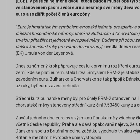
(ECB). V příštích nejméně dvou letech budou muset obě tyt
ve stanoveném pásmu vůči euru a nesmějí své měny devalvo
euro a rozšířit počet členů eurozóny.
"
Euro je hmatatelným symbolem evropské jednoty, prosperity a s
důležité hospodářské reformy, které už Bulharsko a Chorvatsko p
trvalou přitažlivost jednotné evropské měny. Budeme při obou ze
další a konečné kroky pro vstup do eurozóny
," uvedla dnes v re
(EK) Ursula von der Leyenová.
Dnes oznámený krok připravuje cestu k prvnímu rozšíření euroz
zemí, kde se platí eurem, stala Litva. Smyslem ERM-2 je stabil
zavedením eura. Bulharsko a Chorvatsko se tak připojí k Dánsk
už roky, byť euro zavést nehodlá.
Střední kurz bulharské měny byl pro účely ERM-2 stanoven na 1
chorvatské měny stanovený střední kurz činí 7,53450 kuny za e
Zavést jednoho dne euro by s výjimkou Dánska měly všechny čl
včetně České republiky. Praha ale dává opakovaně najevo, že s
Dánsko si spolu s Británií hned na začátku vyjednalo trvalou vý
Británie mezitím z Evropské unie vystoupila.