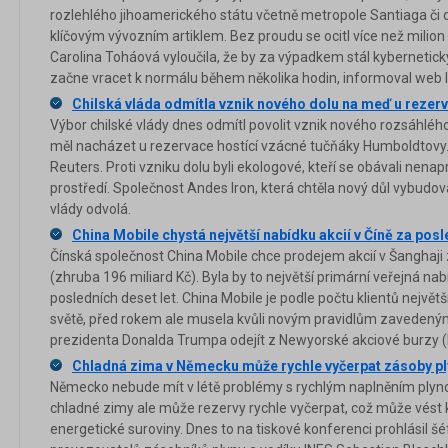
rozlehlého jihoamerického státu včetně metropole Santiaga či d
klíčovým vývozním artiklem. Bez proudu se ocitl více než milion 
Carolina Toháová vyloučila, že by za výpadkem stál kybernetický
začne vracet k normálu během několika hodin, informoval web li
Chilská vláda odmítla vznik nového dolu na meď u rezer
Výbor chilské vlády dnes odmítl povolit vznik nového rozsáhléh
měl nacházet u rezervace hostící vzácné tučňáky Humboldtovy
Reuters. Proti vzniku dolu byli ekologové, kteří se obávali nena
prostředí. Společnost Andes Iron, která chtěla nový důl vybudova
vlády odvolá.
China Mobile chystá největší nabídku akcií v Číně za posl
Čínská společnost China Mobile chce prodejem akcií v Šanghaji z
(zhruba 196 miliard Kč). Byla by to největší primární veřejná nabí
posledních deset let. China Mobile je podle počtu klientů nejv
světě, před rokem ale musela kvůli novým pravidlům zavedený
prezidenta Donalda Trumpa odejít z Newyorské akciové burzy 
Chladná zima v Německu může rychle vyčerpat zásoby pl
Německo nebude mít v létě problémy s rychlým naplněním plyno
chladné zimy ale může rezervy rychle vyčerpat, což může vést k
energetické suroviny. Dnes to na tiskové konferenci prohlásil