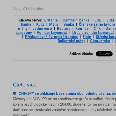
Zdroj: ČTK, Reuters
Klíčová slova:
Británie
|
Centrální banka
|
ECB
|
ERM
banka
|
Kurz
|
Měny
|
Banka
|
Členské země Evrops
měny
|
Jedno euro
|
Reuters
|
Komise
|
ČTK
|
Dáns
eurozóny
|
Von der Leyenová
|
Ursula von der Leyenová
|
Předsedkyně Evropské komise
|
Unie
|
Střední kur
Bulharské měny
|
Chorvatsko
|
Sdílení článku:
Čtěte více
CHF/JPY se přibližuje k rezistenci obchodního pásma, č
Měnový pár CHF/JPY se na 4hodinovém grafu aktuálně přibližu
kolem psychologické hladiny 204,00. Bude tento měnový pár nad
dočkáme se otestování zmíněné rezistence, kde by následně moh
medvědi?