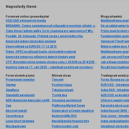
Naposledy čtené:
Forexové online zpravodajství
Blogy uživatelů
USD/CAD v klesajícím trendu
Multitimeframe ana
BREAKING: Změna zaměstnanosti v Kanadě je mnohem silnější, než se očekávalo. USDCAD ztrácí 📉
Dá se udělat velmi 
Zlato klesá i během války. Co to znamená pro vaše peníze?🪙📉
Prečo majú brokeri 
Pondělí, 24. listopadu: Přehled zpráv z amerického trhu
Americké indexy obchodují smíšeně
Denný výhľad na EURUSD 17.12.2015
Méně je někdy více. 
Video: OPEC prodloužil kvóty, obchodníky nedojal
Multitimeframe ana
Americké indexy po inflačních datech hledaly směr
Jak zprovoznit Purp
CTP: Bernstein mírně snižuje cílovou cenu z 24 EUR na 23,8 EUR se stálým doporučením „outperform“
Analýza zlata na 11. září 2023 – odmítnutí na klíčové rezistenci
Rozdíl mezi trading
Forex slovník pojmů
Klíčová slova
Tradingové analýzy 
Progresivní investor
Tencent
Startup
Posílení jüanu
EUR/USD - Intradenn
Stagflace
Tykačův mluvčí
Index DAX - Intraden
Standstill agreement
Trojitá dna
AUD/USD se dostal k
ADR (Americké depozitní certifikáty)
Sloučená společnost
USA prý zvažují rest
Cap
Platforma Market Surge
Akciový registr
Držení akcií v České republice
Index Russell 2000 -
Securitizace
Kontroly AML/KYC
Dow Jones - Intrade
Long/short strategie
Nejoblíbenější finanční trhy
Index spekulativníh
Mezibankovní
Potencionální zisk