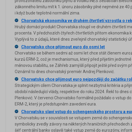
provozovatelů zásobníků plynu a vodíku INES Sebastian Bleschk
zákonného limitu mít k 1. únoru zásobníky plné nejméně ze 40
i když bude teplotně normální zima.
Chorvatská ekonomika ve druhém čtvrtletí vzrostla o re
Hrubý domácí produkt Chorvatska stoupl ve druhém čtvrtletí me
procenta. V předchozích čtyřech čtvrtletích přitom ekonomika kvů
Vyplývá to z údajů, které dnes zveřejnil chorvatský statistický ú
Chorvatsko chce přijmout euro do osmi let
Chorvatsko se během sedmi až osmi let chce stát členem eu
kurzů ERM-2, což je mechanismus, který před přijetím jednotné
měnovou stabilitu, se Záhřeb zamýšlí připojit ještě před svým 
Oznámil to dnes chorvatský premiér Andrej Plenković.
Chorvatsko chce přijmout euro nejpozději do začátku ro
Strategickým cílem Chorvatska je splnit nezbytná kritéria a př
období následující vlády, respektive do roku 2024. Řekl to dnes
Plenković. V červenci Chorvatsko formálně požádalo o vstup
ERM-2, který je předstupněm zavedení eura.
Chorvatsko slaví vstup do schengenského prostoru a e
V Chorvatsku se v souvislosti se vstupem země do schengensk
symbolicky zvedly závory na některých hraničních přechodech za ú
šéf centrální banky oslavili také vstup země do eurozóny, info