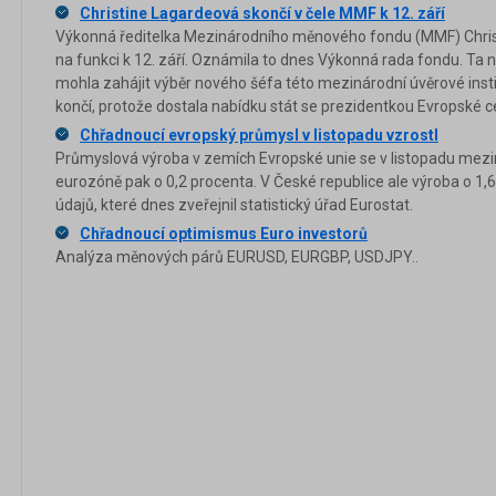
Christine Lagardeová skončí v čele MMF k 12. září
Výkonná ředitelka Mezinárodního měnového fondu (MMF) Chris
na funkci k 12. září. Oznámila to dnes Výkonná rada fondu. Ta 
mohla zahájit výběr nového šéfa této mezinárodní úvěrové ins
končí, protože dostala nabídku stát se prezidentkou Evropské c
Chřadnoucí evropský průmysl v listopadu vzrostl
Průmyslová výroba v zemích Evropské unie se v listopadu mezim
eurozóně pak o 0,2 procenta. V České republice ale výroba o 1,6
údajů, které dnes zveřejnil statistický úřad Eurostat.
Chřadnoucí optimismus Euro investorů
Analýza měnových párů EURUSD, EURGBP, USDJPY..