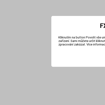
F
Kliknutím na button Povolit vše u
zařízení. Sami můžete určit klikn
zpracování zakázat. Více informa