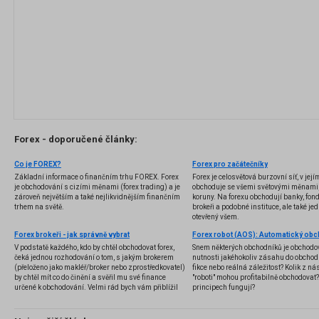
Forex - doporučené články:
Co je FOREX?
Forex pro začátečníky
Základní informace o finančním trhu FOREX. Forex
Forex je celosvětová burzovní síť, v jej
je obchodování s cizími měnami (forex trading) a je
obchoduje se všemi světovými měnami,
zároveň největším a také nejlikvidnějším finančním
koruny. Na forexu obchodují banky, fondy
trhem na světě.
brokeři a podobné instituce, ale také jedn
otevřený všem.
Forex brokeři - jak správně vybrat
V podstatě každého, kdo by chtěl obchodovat forex,
Snem některých obchodníků je obchodo
čeká jednou rozhodování o tom, s jakým brokerem
nutnosti jakéhokoliv zásahu do obchod
(přeloženo jako makléř/broker nebo zprostředkovatel)
fikce nebo reálná záležitost? Kolik z nás
by chtěl mít co do činění a svěřil mu své finance
"roboti" mohou profitabilně obchodovat
určené k obchodování. Velmi rád bych vám přiblížil
principech fungují?
problematiku výběru brokera, rozdíl mezi
jednotlivými typy brokerů a v neposlední řadě uvedu
několik příkladů nejznámějších z nich.