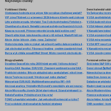
Nejnovější články:
Vzdělávací články
Denní kalendář udál
Očekávaná hodnota prop výzvy: Kdy se nákup challenge vyplatí?
Ve Švýcarsku rezer
VIP zóna FXstreet.cz v červenci 2026 byla pro klienty opět zisková
V USA spotřebitelsk
Léto v plném proudu, trhy také: Top 3 obchody traderů Fintokei na indexech a zlatě
V USA bude mít slo
Chamtivost a strach: Největší cenové pohyby na finančních trzích (červenec 2026)
V USA týdenní statist
Káva na rozcestí. Přinese rekordní úroda další pokles cen?
V Kanadě Ivey index
Stvořil elitní klub, kde Ameriku obral o 65 miliard. Madoff řídil největší Ponzi dějin
V USA průměrný hod
Akcie, dolar, bitcoin, zlato, ropa: Začíná to!
V USA míra nezaměs
Historická data, kde je získat, jak připojit svého data providera do MultiCharts a proč je budeme potřebovat? (4. díl)
V USA NFP report z
Jak obchodují profíci: Fibonacci trading - systém úspěšných traderů
V Kanadě míra neza
Burza v LA chtěla sesadit Wall Street. Místo ropných obchodů dnes místem duní basy
V USA zásoby zemní
Blogy uživatelů
Forexové online zp
Dosáhne SpaceX do roku 2030 tržeb ve výši 1 bilionu dolarů?
Širší index S&P 500 
Analýza DAX, Nasdaq, EUR/USD: Zlepšený sentiment poslal DAX na nová maxima
Praktické okénko: Bitcoin aktuálně jako spekulativní, nikoli investiční aktivum
Akcie Tesly na rozcestí: Výrobce aut, nebo startup?
Index Dow Jones se 
Měnový pár EUR/AUD: Multitimeframe analýza (W1–H4)
Akciová analýza: Výsledky McDonald’s nepotěšily, ale ani neurazily. Jakou vizi společnost prezentovala?
Kladný závěr na pra
Akcie Microsoftu zlomily 26 let starý rekord. Důvod překvapil i samotné investory
RebelsFunding: Príležitosť pre Vás je tu!
FOMO a kvartální výsledky: Jak vyhodnotit potenciál a riziko?
Proč v období ztrát nesahat do funkční strategie
ČNB zasedání - ko