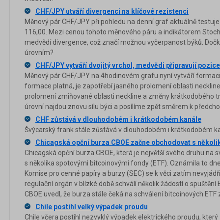
CHF/JPY utváří divergenci na klíčové rezistenci
Měnový pár CHF/JPY při pohledu na denní graf aktuálně testuje 
116,00. Mezi cenou tohoto měnového páru a indikátorem Stochas
medvědí divergence, což značí možnou vyčerpanost býků. Dočk
úrovním?
CHF/JPY vytváří dvojitý vrchol, medvědi připravují pozice
Měnový pár CHF/JPY na 4hodinovém grafu nyní vytváří formaci d
formace platná, je zapotřebí jasného prolomení oblasti neckl
prolomení zmiňované oblasti neckline a změny krátkodobého 
úrovní najdou znovu sílu býci a posílíme zpět směrem k pře
CHF zůstává v dlouhodobém i krátkodobém kanále
Švýcarský frank stále zůstává v dlouhodobém i krátkodobém ka
Chicagská opční burza CBOE začne obchodovat s několi
Chicagská opční burza CBOE, která je největší svého druhu na s
s několika spotovými bitcoinovými fondy (ETF). Oznámila to d
Komise pro cenné papíry a burzy (SEC) se k věci zatím nevyjádři
regulační orgán v blízké době schválí několik žádostí o spuštění 
CBOE uvedl, že burza stále čeká na schválení bitcoinových ETF 
Chile postihl velký výpadek proudu
Chile včera postihl nezvyklý výpadek elektrického proudu, kter