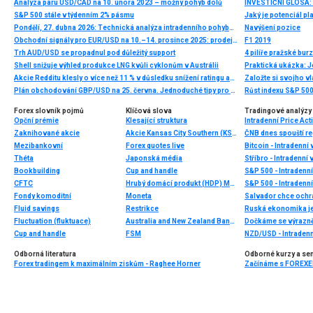
Analýza páru USD/CAD na 10. února 2023 – možný pohyb dolů
S&P 500 stále v týdenním 2% pásmu
Jaký je potenciál pl
Pondělí, 27. dubna 2026: Technická analýza intradenního pohybu platiny
Navýšení pozice
Obchodní signály pro EUR/USD na 10.–14. prosince 2025: prodej pod 1,1657 (200 EMA – 2/8 Murray)
F1 2019
Trh AUD/USD se propadnul pod důležitý support
Shell snižuje výhled produkce LNG kvůli cyklonům v Austrálii
Praktická ukázka: J
Akcie Redditu klesly o více než 11 % v důsledku snížení ratingu analytiky a obav o růst
Založte si svojho v
Plán obchodování GBP/USD na 25. června. Jednoduché tipy pro začátečníky
Růst indexu S&P 500
Forex slovník pojmů
Klíčová slova
Tradingové analýzy 
Opční prémie
Klesající struktura
Intradenní Price Act
Zaknihované akcie
Akcie Kansas City Southern (KSU.US)
Mezibankovní
Forex quotes live
Bitcoin - Intradenní
Théta
Japonská média
Stříbro - Intradenní
Bookbuilding
Cup and handle
S&P 500 - Intradenní
CFTC
Hrubý domácí produkt (HDP) Maďarska
S&P 500 - Intradenní
Fondy komoditní
Moneta
Fluid savings
Restrikce
Ruská ekonomika je 
Fluctuation (fluktuace)
Australia and New Zealand Banking Group
Dočkáme se výrazně
Cup and handle
FSM
NZD/USD - Intradenn
Odborná literatura
Odborné kurzy a se
Forex tradingem k maximálním ziskům - Raghee Horner
Začínáme s FOREXEM 