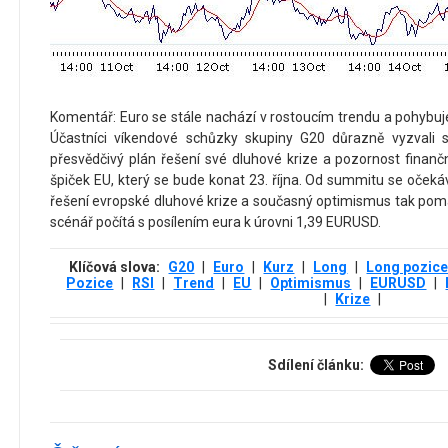
Komentář: Euro se stále nachází v rostoucím trendu a pohybuje
Účastníci víkendové schůzky skupiny G20 důrazně vyzvali s
přesvědčivý plán řešení své dluhové krize a pozornost finan
špiček EU, který se bude konat 23. října. Od summitu se oček
řešení evropské dluhové krize a současný optimismus tak pom
scénář počítá s posílením eura k úrovni 1,39 EURUSD.
Klíčová slova:
G20
|
Euro
|
Kurz
|
Long
|
Long pozic
Pozice
|
RSI
|
Trend
|
EU
|
Optimismus
|
EURUSD
|
|
Krize
|
Sdílení článku: