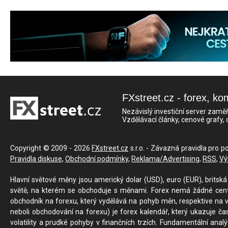
FXstreet.cz - forex, ko
Nezávislý investiční server zaměř
Vzdělávací články, cenové grafy,
Copyright © 2009 - 2026
FXstreet.cz
s.r.o. - Závazná pravidla pro p
Pravidla diskuse
,
Obchodní podmínky
,
Reklama/Advertising
,
RSS
,
Vý
Hlavní světové měny jsou americký dolar (USD), euro (EUR), britská 
světě, na kterém se obchoduje s měnami. Forex nemá žádné centrál
obchodník na forexu, který vydělává na pohyb měn, respektive na v
neboli obchodování na forexu) je forex kalendář, který ukazuje č
volatility a prudké pohyby v finančních trzích. Fundamentální ana