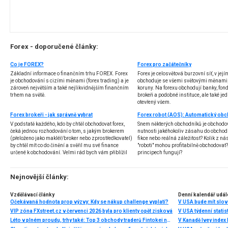
Forex - doporučené články:
Co je FOREX?
Forex pro začátečníky
Základní informace o finančním trhu FOREX. Forex
Forex je celosvětová burzovní síť, v jej
je obchodování s cizími měnami (forex trading) a je
obchoduje se všemi světovými měnami,
zároveň největším a také nejlikvidnějším finančním
koruny. Na forexu obchodují banky, fondy
trhem na světě.
brokeři a podobné instituce, ale také jedn
otevřený všem.
Forex brokeři - jak správně vybrat
V podstatě každého, kdo by chtěl obchodovat forex,
Snem některých obchodníků je obchodo
čeká jednou rozhodování o tom, s jakým brokerem
nutnosti jakéhokoliv zásahu do obchod
(přeloženo jako makléř/broker nebo zprostředkovatel)
fikce nebo reálná záležitost? Kolik z nás
by chtěl mít co do činění a svěřil mu své finance
"roboti" mohou profitabilně obchodovat
určené k obchodování. Velmi rád bych vám přiblížil
principech fungují?
problematiku výběru brokera, rozdíl mezi
jednotlivými typy brokerů a v neposlední řadě uvedu
několik příkladů nejznámějších z nich.
Nejnovější články:
Vzdělávací články
Denní kalendář udál
Očekávaná hodnota prop výzvy: Kdy se nákup challenge vyplatí?
V USA bude mít slo
VIP zóna FXstreet.cz v červenci 2026 byla pro klienty opět zisková
V USA týdenní statist
Léto v plném proudu, trhy také: Top 3 obchody traderů Fintokei na indexech a zlatě
V Kanadě Ivey index