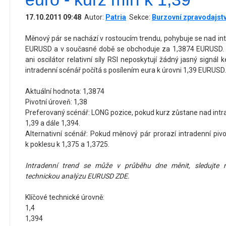
17.10.2011 09:48
Autor:
Patria
Sekce:
Burzovní zpravodajstv
Měnový pár se nachází v rostoucím trendu, pohybuje se nad in
EURUSD a v současné době se obchoduje za 1,3874 EURUSD. 
ani oscilátor relativní síly RSI neposkytují žádný jasný signál
intradenní scénář počítá s posílením eura k úrovni 1,39 EURUSD.
Aktuální hodnota: 1,3874
Pivotní úroveň: 1,38
Preferovaný scénář: LONG pozice, pokud kurz zůstane nad intra
1,39 a dále 1,394.
Alternativní scénář: Pokud měnový pár prorazí intradenní pi
k poklesu k 1,375 a 1,3725.
Intradenní trend se může v průběhu dne měnit, sledujte n
technickou analýzu EURUSD
ZDE
.
Klíčové technické úrovně:
1,4
1,394