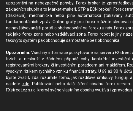
upozornění na nebezpečné pohyby. Forex broker je zprostředkov
základních skupin a to Market-makeři, STP a ECN brokeři. Forex stra
(diskreční), mechanická nebo plně automatická (takzvaný aut
fundamentálních zpráv. Online grafy pro forex můžete sledovat na 
nejnavštěvovanější portál o obchodování na forexu u nás. Forex zprav
tak jako forex zone nebo vzdělávací zóna. Forex robot je jiný náz
takovýto systém pak obchoduje samostatně bez obchodníka.
Upozornění:
Všechny informace poskytované na serveru FXstreet.cz
trzích a neslouží v žádném případě coby konkrétní investiční č
registrovanými brokery či investičním poradcem ani makléřem. Rozd
vysokým rizikem rychlého vzniku finanční ztráty. U 69 až 80 % účtů 
byste zvážit, zda rozumíte tomu, jak rozdílové smlouvy fungují, a
najdete
zde
. Publikování nebo další šíření obsahu forex serveru
FXstreet.cz s.r.o. kromě svého vlastního obsahu využívá i zpravodajs