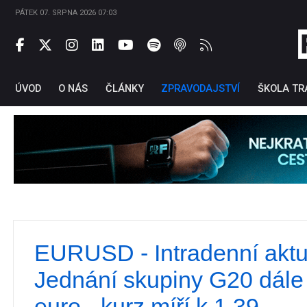
PÁTEK 07. SRPNA 2026 07:03
ÚVOD
O NÁS
ČLÁNKY
ZPRAVODAJSTVÍ
ŠKOLA TR
EURUSD - Intradenní aktu
Ti
Jednání skupiny G20 dále
euro - kurz míří k 1,39