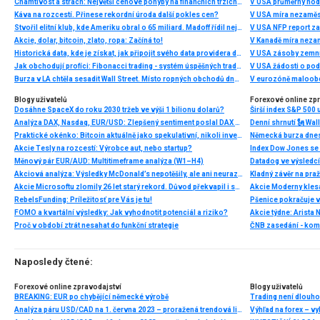
Chamtivost a strach: Největší cenové pohyby na finančních trzích (červenec 2026)
V USA průměrný hod
Káva na rozcestí. Přinese rekordní úroda další pokles cen?
V USA míra nezaměs
Stvořil elitní klub, kde Ameriku obral o 65 miliard. Madoff řídil největší Ponzi dějin
V USA NFP report z
Akcie, dolar, bitcoin, zlato, ropa: Začíná to!
V Kanadě míra neza
Historická data, kde je získat, jak připojit svého data providera do MultiCharts a proč je budeme potřebovat? (4. díl)
V USA zásoby zemní
Jak obchodují profíci: Fibonacci trading - systém úspěšných traderů
V USA žádosti o po
Burza v LA chtěla sesadit Wall Street. Místo ropných obchodů dnes místem duní basy
V eurozóně maloobc
Blogy uživatelů
Forexové online zp
Dosáhne SpaceX do roku 2030 tržeb ve výši 1 bilionu dolarů?
Širší index S&P 500 
Analýza DAX, Nasdaq, EUR/USD: Zlepšený sentiment poslal DAX na nová maxima
Praktické okénko: Bitcoin aktuálně jako spekulativní, nikoli investiční aktivum
Akcie Tesly na rozcestí: Výrobce aut, nebo startup?
Index Dow Jones se 
Měnový pár EUR/AUD: Multitimeframe analýza (W1–H4)
Akciová analýza: Výsledky McDonald’s nepotěšily, ale ani neurazily. Jakou vizi společnost prezentovala?
Kladný závěr na pra
Akcie Microsoftu zlomily 26 let starý rekord. Důvod překvapil i samotné investory
RebelsFunding: Príležitosť pre Vás je tu!
FOMO a kvartální výsledky: Jak vyhodnotit potenciál a riziko?
Proč v období ztrát nesahat do funkční strategie
ČNB zasedání - ko
Naposledy čtené:
Forexové online zpravodajství
Blogy uživatelů
BREAKING: EUR po chybějící německé výrobě
Trading není dlouhod
Analýza páru USD/CAD na 1. června 2023 – proražená trendová linie a potenciál dalšího poklesu
Výhľad na forex – v