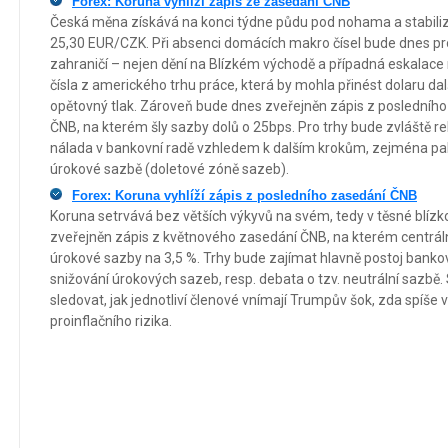
Forex: Koruna vyhlíží zápis ze zasedání ČNB
Česká měna získává na konci týdne půdu pod nohama a stabilizuj
25,30 EUR/CZK. Při absenci domácích makro čísel bude dnes pro
zahraničí – nejen dění na Blízkém východě a případná eskalace 
čísla z amerického trhu práce, která by mohla přinést dolaru dal
opětovný tlak. Zároveň bude dnes zveřejněn zápis z posledníh
ČNB, na kterém šly sazby dolů o 25bps. Pro trhy bude zvláště r
nálada v bankovní radě vzhledem k dalším krokům, zejména pak
úrokové sazbě (doletové zóně sazeb).
Forex: Koruna vyhlíží zápis z posledního zasedání ČNB
Koruna setrvává bez větších výkyvů na svém, tedy v těsné blíz
zveřejněn zápis z květnového zasedání ČNB, na kterém centráln
úrokové sazby na 3,5 %. Trhy bude zajímat hlavně postoj bank
snižování úrokových sazeb, resp. debata o tzv. neutrální sazbě.
sledovat, jak jednotliví členové vnímají Trumpův šok, zda spíše
proinflačního rizika.