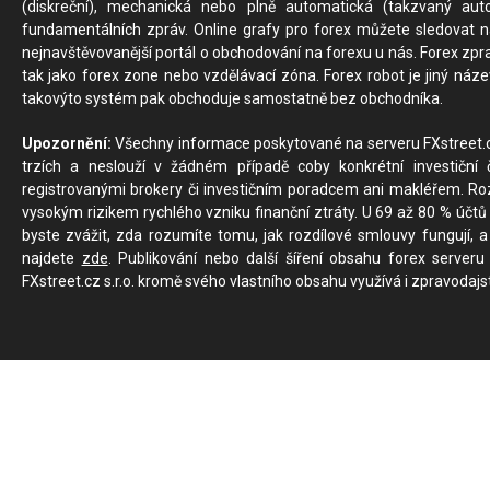
(diskreční), mechanická nebo plně automatická (takzvaný aut
fundamentálních zpráv. Online grafy pro forex můžete sledovat na 
nejnavštěvovanější portál o obchodování na forexu u nás. Forex zprav
tak jako forex zone nebo vzdělávací zóna. Forex robot je jiný náz
takovýto systém pak obchoduje samostatně bez obchodníka.
Upozornění:
Všechny informace poskytované na serveru FXstreet.cz
trzích a neslouží v žádném případě coby konkrétní investiční č
registrovanými brokery či investičním poradcem ani makléřem. Rozd
vysokým rizikem rychlého vzniku finanční ztráty. U 69 až 80 % účtů 
byste zvážit, zda rozumíte tomu, jak rozdílové smlouvy fungují, a
najdete
zde
. Publikování nebo další šíření obsahu forex serveru
FXstreet.cz s.r.o. kromě svého vlastního obsahu využívá i zpravodajs