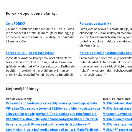
Forex - doporučené články:
Co je FOREX?
Forex pro začátečníky
Základní informace o finančním trhu FOREX. Forex
Forex je celosvětová burzovní síť, v jej
je obchodování s cizími měnami (forex trading) a je
obchoduje se všemi světovými měnami,
zároveň největším a také nejlikvidnějším finančním
koruny. Na forexu obchodují banky, fondy
trhem na světě.
brokeři a podobné instituce, ale také jedn
otevřený všem.
Forex brokeři - jak správně vybrat
V podstatě každého, kdo by chtěl obchodovat forex,
Snem některých obchodníků je obchodo
čeká jednou rozhodování o tom, s jakým brokerem
nutnosti jakéhokoliv zásahu do obchod
(přeloženo jako makléř/broker nebo zprostředkovatel)
fikce nebo reálná záležitost? Kolik z nás
by chtěl mít co do činění a svěřil mu své finance
"roboti" mohou profitabilně obchodovat
určené k obchodování. Velmi rád bych vám přiblížil
principech fungují?
problematiku výběru brokera, rozdíl mezi
jednotlivými typy brokerů a v neposlední řadě uvedu
několik příkladů nejznámějších z nich.
Nejnovější články:
Vzdělávací články
Denní kalendář udál
Očekávaná hodnota prop výzvy: Kdy se nákup challenge vyplatí?
V USA bude mít slo
VIP zóna FXstreet.cz v červenci 2026 byla pro klienty opět zisková
V USA týdenní statist
Léto v plném proudu, trhy také: Top 3 obchody traderů Fintokei na indexech a zlatě
V Kanadě Ivey index
Chamtivost a strach: Největší cenové pohyby na finančních trzích (červenec 2026)
V USA průměrný hod
Káva na rozcestí. Přinese rekordní úroda další pokles cen?
V USA míra nezaměs
Stvořil elitní klub, kde Ameriku obral o 65 miliard. Madoff řídil největší Ponzi dějin
V USA NFP report z