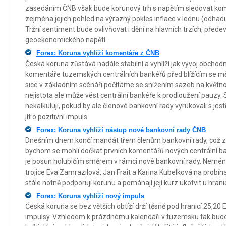
zasedáním ČNB však bude korunový trh s napětím sledovat kom
zejména jejich pohled na výrazný pokles inflace v lednu (odha
Tržní sentiment bude ovlivňovat i dění na hlavních trzích, před
geoekonomického napětí.
Forex: Koruna vyhlíží komentáře z ČNB
Česká koruna zůstává nadále stabilní a vyhlíží jak vývoj obchodní
komentáře tuzemských centrálních bankéřů před blížícím se m
sice v základním scénáři počítáme se snížením sazeb na květ
nejistota ale může vést centrální bankéře k prodloužení pauzy.
nekalkulují, pokud by ale členové bankovní rady vyrukovali s jes
jít o pozitivní impuls.
Forex: Koruna vyhlíží nástup nové bankovní rady ČNB
Dnešním dnem končí mandát třem členům bankovní rady, což z
bychom se mohli dočkat prvních komentářů nových centrální b
je posun holubičím směrem v rámci nové bankovní rady. Nemén
trojice Eva Zamrazilová, Jan Frait a Karina Kubelková na probíha
stále notně podporují korunu a pomáhají její kurz ukotvit u hra
Forex: Koruna vyhlíží nový impuls
Česká koruna se bez větších obtíží drží těsně pod hranicí 25,2
impulsy. Vzhledem k prázdnému kalendáři v tuzemsku tak bud