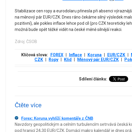
Stabilizace cen ropy a eurodolaru přinesla při absenci výraznějš
na měnový pár EUR/CZK. Dnes ráno čekáme silný výsledek malo
pozitivní), ale pokles inflace lehce pod cíl (pro CZK teoreticky l
možná bude opět těžké vidět na české měně silnější reakci.
Zdroj: ČSOB
Klíčová slova:
FOREX
|
Inflace
|
Koruna
|
EUR/CZK
|
CZK
|
Ropy
|
Klid
|
Měnový pár EUR/CZK
|
Pok
Sdílení článku:
Čtěte více
Forex: Koruna vyhlíží komentáře z ČNB
Navzdory geopolitickým a celním turbulencím setrvává česká k
pod hranicí 24,30 EUR/CZK. Domácí makro kalendář je dnes práz