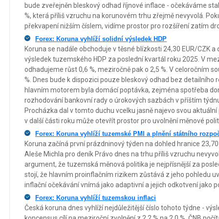
bude zveřejněn bleskový odhad říjnové inflace - očekáváme sta
%, která příliš vzruchu na korunovém trhu zřejmě nevyvolá. Po
překvapení nižším číslem, vidíme prostor pro rozšíření zatím dr
Forex: Koruna vyhlíží solidní výsledek HDP
Koruna se nadále obchoduje v těsné blízkosti 24,30 EUR/CZK a d
výsledek tuzemského HDP za poslední kvartál roku 2025. V mez
odhadujeme růst 0,6 %, meziročně pak o 2,5 %. V celoročním so
%. Dnes bude k dispozici pouze bleskový odhad bez detailního 
hlavním motorem byla domácí poptávka, zejména spotřeba domácn
rozhodování bankovní rady o úrokových sazbách v příštím týdn
Procházka dal v tomto duchu vcelku jasně najevo svou aktuální p
v další části roku může otevřít prostor pro uvolnění měnové polit
Forex: Koruna vyhlíží tuzemské PMI a plnění státního rozpo
Koruna začíná první prázdninový týden na dohled hranice 23,7
Aleše Michla pro deník Právo dnes na trhu příliš vzruchu nevyvo
argument, že tuzemská měnová politika je nejpřísnější za posle
stojí, že hlavním proinflačním rizikem zůstává z jeho pohledu uv
inflační očekávání vnímá jako adaptivní a jejich odkotvení jako 
Forex: Koruna vyhlíží tuzemskou inflaci
Česká koruna dnes vyhlíží nejdůležitější číslo tohoto týdne - výs
koncensus cílí na meziroční zvolnění z 2,2 % na 2,0 %, ČNB počí