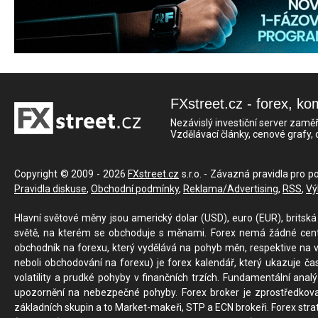
FXstreet.cz - forex, ko
Nezávislý investiční server zaměř
Vzdělávací články, cenové grafy,
Copyright © 2009 - 2026
FXstreet.cz
s.r.o. - Závazná pravidla pro p
Pravidla diskuse
,
Obchodní podmínky
,
Reklama/Advertising
,
RSS
,
Vý
Hlavní světové měny jsou americký dolar (USD), euro (EUR), britská 
světě, na kterém se obchoduje s měnami. Forex nemá žádné centrál
obchodník na forexu, který vydělává na pohyb měn, respektive na v
neboli obchodování na forexu) je forex kalendář, který ukazuje č
volatility a prudké pohyby v finančních trzích. Fundamentální ana
upozornění na nebezpečné pohyby. Forex broker je zprostředkov
základních skupin a to Market-makeři, STP a ECN brokeři. Forex stra