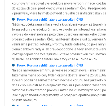
korunový trh sledovat výsledek březnové výrobní inflace, což b
důležitějších čísel před květnovým zasedáním ČNB. Předpokládá
v průmyslu, které by mělo potvrdit převahu desinflační tlaků v 
Forex: Koruna vyhlíží zápis ze zasedání ČNB
Nižší než očekávaná inflace vedla k oslabení koruny až těsně k 
tomu solidní výsledek průmyslové výroby za listopad včera koru
vývoje jí do karet nehraje pozvolné posilování amerického dola
prosincového zasedání ČNB, na kterém došlo z úst guvernéra M
velmi silné jestřábí rétoriky. Pro trhy bude důležité, do jaké mír
členů bankovní rady a jak pravděpodobné je tedy znovuotevření
Později dopoledne zveřejní MPSV také prosincovou míru nezamě
důsledku sezónních faktorů měla zvýšit ze 4,6 % na 4,9 %.
Forex: Koruna vyhlíží zápis ze zasedání ČNB
Nálada na korunovém trhu je veskrze prázdninová – minimální v
tuzemská měna po celý týden drží na dostřel úrovně 25,30 EU
zvýšení podílu nezaměstnaných nechalo korunu bez jakékoliv r
dnes v souvislosti se zveřejněním zápisu z posledního zasedán
rozhodla zvolnit tempo poklesu sazeb na 25 bazických bodů po
jaké byly rozhodující argumenty ve prospěch opatrnějšího přístu
příštím měsícům.