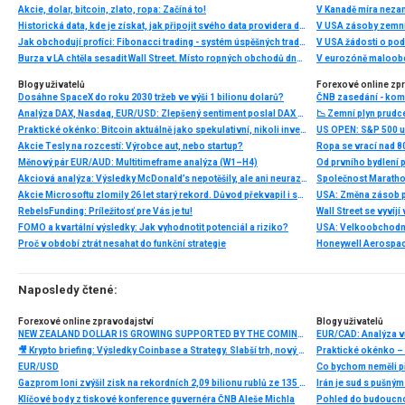
Akcie, dolar, bitcoin, zlato, ropa: Začíná to!
V Kanadě míra neza
Historická data, kde je získat, jak připojit svého data providera do MultiCharts a proč je budeme potřebovat? (4. díl)
V USA zásoby zemní
Jak obchodují profíci: Fibonacci trading - systém úspěšných traderů
V USA žádosti o po
Burza v LA chtěla sesadit Wall Street. Místo ropných obchodů dnes místem duní basy
V eurozóně maloobc
Blogy uživatelů
Forexové online zp
Dosáhne SpaceX do roku 2030 tržeb ve výši 1 bilionu dolarů?
ČNB zasedání - ko
Analýza DAX, Nasdaq, EUR/USD: Zlepšený sentiment poslal DAX na nová maxima
📉 Zemní plyn prudc
Praktické okénko: Bitcoin aktuálně jako spekulativní, nikoli investiční aktivum
Akcie Tesly na rozcestí: Výrobce aut, nebo startup?
Ropa se vrací nad 8
Měnový pár EUR/AUD: Multitimeframe analýza (W1–H4)
Akciová analýza: Výsledky McDonald’s nepotěšily, ale ani neurazily. Jakou vizi společnost prezentovala?
Akcie Microsoftu zlomily 26 let starý rekord. Důvod překvapil i samotné investory
RebelsFunding: Príležitosť pre Vás je tu!
FOMO a kvartální výsledky: Jak vyhodnotit potenciál a riziko?
Proč v období ztrát nesahat do funkční strategie
Naposledy čtené:
Forexové online zpravodajství
Blogy uživatelů
NEW ZEALAND DOLLAR IS GROWING SUPPORTED BY THE COMING INCREASE OF THE INTEREST RATE
EUR/CAD: Analýza v
🎥 Krypto briefing: Výsledky Coinbase a Strategy. Slabší trh, nový plán MSTR
Praktické okénko – 
EUR/USD
Co bychom neměli p
Gazprom loni zvýšil zisk na rekordních 2,09 bilionu rublů ze 135 miliard
Irán je sud s pušný
Klíčové body z tiskové konference guvernéra ČNB Aleše Michla
Pohled do budoucnos