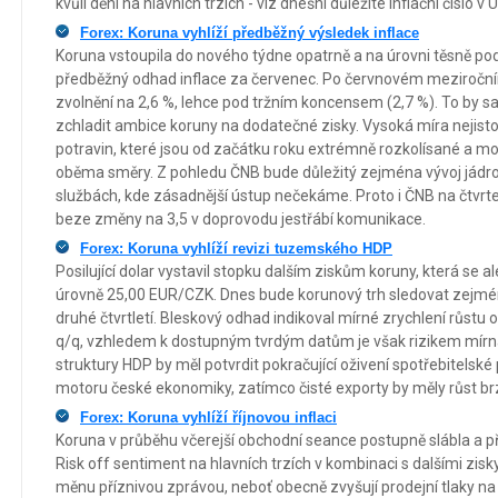
kvůli dění na hlavních trzích - viz dnešní důležité inflační číslo v 
Forex: Koruna vyhlíží předběžný výsledek inflace
Koruna vstoupila do nového týdne opatrně a na úrovni těsně po
předběžný odhad inflace za červenec. Po červnovém meziročn
zvolnění na 2,6 %, lehce pod tržním koncensem (2,7 %). To by
zchladit ambice koruny na dodatečné zisky. Vysoká míra nejisto
potravin, které jsou od začátku roku extrémně rozkolísané a moh
oběma směry. Z pohledu ČNB bude důležitý zejména vývoj jádrové
službách, kde zásadnější ústup nečekáme. Proto i ČNB na čtvr
beze změny na 3,5 v doprovodu jestřábí komunikace.
Forex: Koruna vyhlíží revizi tuzemského HDP
Posilující dolar vystavil stopku dalším ziskům koruny, která se al
úrovně 25,00 EUR/CZK. Dnes bude korunový trh sledovat zejm
druhé čtvrtletí. Bleskový odhad indikoval mírné zrychlení růstu 
q/q, vzhledem k dostupným tvrdým datům je však rizikem mírná
struktury HDP by měl potvrdit pokračující oživení spotřebitelské
motoru české ekonomiky, zatímco čisté exporty by měly růst brz
Forex: Koruna vyhlíží říjnovou inflaci
Koruna v průběhu včerejší obchodní seance postupně slábla a při
Risk off sentiment na hlavních trzích v kombinaci s dalšími zi
měnu příznivou zprávou, neboť obecně zvyšují prodejní tlaky na 