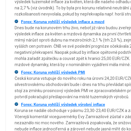
výsledek tuzemské inflace za květen, která dle našeho odhadu 
na 2,7 % (viz úvodník). To by byla pro korunu relativně neutrální
rozkolísanosti nevyvolala, pokud by nepřekvapila např. horší stru
Forex: Koruna vyhlíží výsledek inflace a mezd
Dnes bude na korunovém trhu živo, neboť již ráno budou zveřejn
výsledek inflace za květen a mzdová dynamika za první čtvrtletí
mírný nárůst oproti dubnu na meziročních 2,1 % (trh 2,0 %), 
vyšších cen potravin. ČNB ve své poslední prognóze očekávala 2,
negativní překvapení. Naopak pokud by inflace opětovně podstře
mohla zařadit zpátečku a couvat zpět k hranici 25,00 EUR/CZK. P
mzdové dynamiky, která by v nominálním vyjádření měla mírně z
Forex: Koruna vyhlíží výsledek PMI
Česká koruna vstupuje do nového roku na úrovni 24,20 EUR/CZ
silvestrovskému obchodování bude i dnes na trhu převládat spíše 
stojí za zmínku prosincový výsledek PMI ve zpracovatelském p
potvrdí pokračující přešlapování na místě tuzemských výrobců.
Forex: Koruna vyhlíží výsledek výrobní inflace
Koruna se nadále obchoduje v pásmu 23,30-23,40 EUR/CZK a za
Včerejší komentář viceguvernérky Evy Zamrazilové zůstal v zás
nezaznělo nic moc nového. Zamrazilová zopakovala, že snižová
nebude inflace jednociferná a zároveň nebude jasně mířit do k