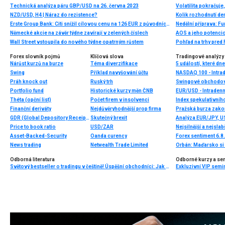
Technická analýza páru GBP/USD na 26. června 2023
NZD/USD, H4 | Náraz do rezistence?
Kolik rozhodnutí de
Erste Group Bank: Citi snížil cílovou cenu na 126 EUR z původních 130 EUR
Nedělní příprava: F
Německé akcie na závěr týdne zavírají v zelených číslech
AOS a jeho potencion
Wall Street vstoupila do nového týdne opatrným růstem
Pohľad na trhy pre
Forex slovník pojmů
Klíčová slova
Tradingové analýzy 
Nárůst kurzů na burze
Téma diverzifikace
5 událostí, které dn
Swing
Příklad navyšování účtu
NASDAQ 100 - Intrad
Práh knock out
Ruský trh
Swingové obchodov
Portfolio fund
Historické kurzy měn ČNB
EUR/USD - Intradenn
Théta (opční list)
Počet firem v insolvenci
Index spekulativníh
Finanční deriváty
Nejdůvěryhodnější prop firma
GDR (Global Depository Receipts – globální depozitní certifikát)
Skutečný brexit
Analýza EUR/JPY, 
Price to book ratio
USD/ZAR
Nejsilnější a nejsla
Asset-Backed-Security
Oanda curency
Forex sentiment 6.8
News trading
Netwealth Trade Limited
Odborná literatura
Odborné kurzy a se
Světový bestseller o tradingu v češtině! Úspěšní obchodníci: Jak běžní lidé porážejí Wall Street v jeho vlastní hře
Exkluzivní VIP semi