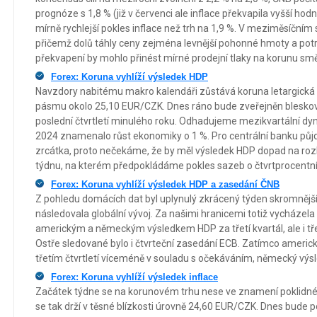
prognóze s 1,8 % (již v červenci ale inflace překvapila vyšší h
mírně rychlejší pokles inflace než trh na 1,9 %. V meziměsíční
přičemž dolů táhly ceny zejména levnější pohonné hmoty a potr
překvapení by mohlo přinést mírné prodejní tlaky na korunu s
Forex: Koruna vyhlíží výsledek HDP
Navzdory nabitému makro kalendáři zůstává koruna letargická
pásmu okolo 25,10 EUR/CZK. Dnes ráno bude zveřejněn blesk
poslední čtvrtletí minulého roku. Odhadujeme mezikvartální dyn
2024 znamenalo růst ekonomiky o 1 %. Pro centrální banku půj
zrcátka, proto nečekáme, že by měl výsledek HDP dopad na roz
týdnu, na kterém předpokládáme pokles sazeb o čtvrtprocentn
Forex: Koruna vyhlíží výsledek HDP a zasedání ČNB
Z pohledu domácích dat byl uplynulý zkrácený týden skromnější
následovala globální vývoj. Za našimi hranicemi totiž vycházela s
americkým a německým výsledkem HDP za třetí kvartál, ale i tře
Ostře sledované bylo i čtvrteční zasedání ECB. Zatímco americ
třetím čtvrtletí víceméně v souladu s očekáváním, německý výsl
Forex: Koruna vyhlíží výsledek inflace
Začátek týdne se na korunovém trhu nese ve znamení poklidn
se tak drží v těsné blízkosti úrovně 24,60 EUR/CZK. Dnes bude