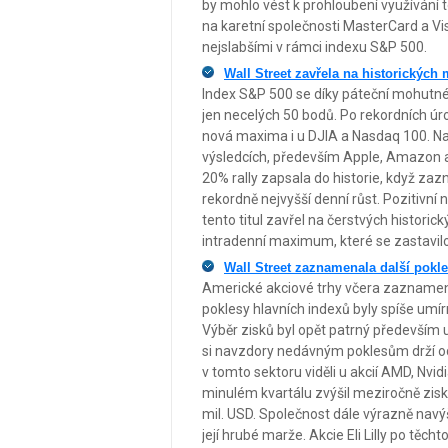
by mohlo vést k prohloubení využívání 
na karetní společnosti MasterCard a Visa,
nejslabšími v rámci indexu S&P 500.
Wall Street zavřela na historickýc
Index S&P 500 se díky páteční mohutné r
jen necelých 50 bodů. Po rekordních úr
nová maxima i u DJIA a Nasdaq 100. Na 
výsledcích, především Apple, Amazon 
20% rally zapsala do historie, když zaz
rekordně nejvyšší denní růst. Pozitivní ná
tento titul zavřel na čerstvých historic
intradenní maximum, které se zastavil
Wall Street zaznamenala další pokl
Americké akciové trhy včera zaznamenal
poklesy hlavních indexů byly spíše umí
Výběr zisků byl opět patrný především 
si navzdory nedávným poklesům drží od
v tomto sektoru viděli u akcií AMD, Nvid
minulém kvartálu zvýšil meziročně zisk
mil. USD. Společnost dále výrazně navýšil
její hrubé marže. Akcie Eli Lilly po těcht