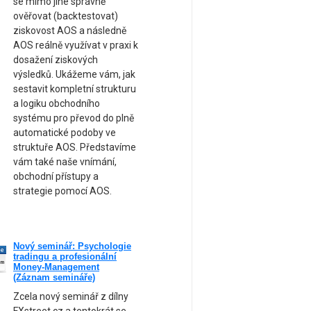
se mimo jiné správně
ověřovat (backtestovat)
ziskovost AOS a následně
AOS reálně využívat v praxi k
dosažení ziskových
výsledků. Ukážeme vám, jak
sestavit kompletní strukturu
a logiku obchodního
systému pro převod do plně
automatické podoby ve
struktuře AOS. Představíme
vám také naše vnímání,
obchodní přístupy a
strategie pomocí AOS.
Nový seminář: Psychologie
ne
tradingu a profesionální
am
Money-Management
(Záznam semináře)
Zcela nový seminář z dílny