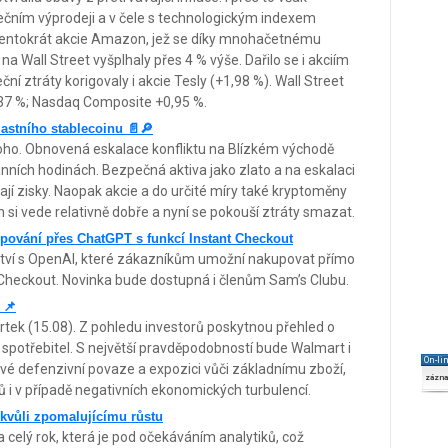
ečním výprodeji a v čele s technologickým indexem
tentokrát akcie Amazon, jež se díky mnohačetnému
na Wall Street vyšplhaly přes 4 % výše. Dařilo se i akciím
í ztráty korigovaly i akcie Tesly (+1,98 %). Wall Street
,37 %; Nasdaq Composite +0,95 %.
astního stablecoinu 📄🔎
oho. Obnovená eskalace konfliktu na Blízkém východě
ranních hodinách. Bezpečná aktiva jako zlato a na eskalaci
jí zisky. Naopak akcie a do určité míry také kryptoměny
in si vede relativně dobře a nyní se pokouší ztráty smazat.
upování přes ChatGPT s funkcí Instant Checkout
tví s OpenAI, které zákazníkům umožní nakupovat přímo
 Checkout. Novinka bude dostupná i členům Sam’s Clubu.
 📌
tek (15.08). Z pohledu investorů poskytnou přehled o
ý spotřebitel. S největší pravděpodobností bude Walmart i
On-li
vé defenzivní povaze a expozici vůči základnímu zboží,
zázn
ů i v případě negativních ekonomických turbulencí.
 kvůli zpomalujícímu růstu
 celý rok, která je pod očekáváním analytiků, což