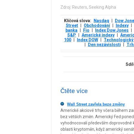
Zdroj: Reuters, Seeking Alpha
Klíčová slova:
Nasdaq
|
Dow Jon
Street
|
Obchodování
|
Indexy
|
banka
|
Fio
|
Index Dow Jones
|
S&P
|
Americké indexy
|
Americ
100
|
Index DOW
|
Technologický
|
Den nezávislosti
|
Trh
Sdíl
Čtěte více
Wall Street zavřela beze změny
Americké akciové trhy včera během zas
bez větších změn. Americký Fed ponech
vyhodnocovali především doprovodné
oblasti kryptoměn, když americký senát 