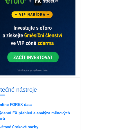
itečné nástroje
nline FOREX data
ýdenní FX přehled a analýza měnových
árů
větové úrokové sazby