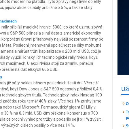
tohoto moderního platidla. Tyto zprávy negativně dolehly
 jejichž akcie oslabily přibližně o 5 %, a tak se staly
h maximech
ally přiblížil magické hranici 5000, do které už mu zbývá
ovní u S&P 500 přinesla silná data z americké ekonomiky
korporátní úrovni přitahovaly největší pozornost firmy po
a Meta. Poslední jmenovaná společnost se díky mohutné
namenala nárůst tržní kapitalizace o 200 mld. USD, což je
lady využil i loňský lídr technologické rally Nvidia, když
kých maximech. U akcií Nvidia stojí za zmínku páteční
o přesně na ďábelských 666 USD.
es
y již pátý pokles během posledních šesti dní. Včerejší
Už
rněné, když Dow Jones a S&P 500 odepsaly přibližně 0,4 %.
u technologických titulů. Technologický index Nasdaq 100
 začátku roku téměř 40% zisky. Více než 1% ztráty jsme
O
ia nebo také Microsoft. Farmaceutický gigant Eli Lilly v
T
 o 30 % na 8,3 mld. USD, čím překonal konsensus o 700
p
a celoroční výhled pro tržby a podařilo se jí o 1 % zvýšit i
o výtečných číslech posílily o více než 14 %.
S