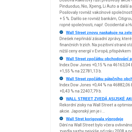
Doslova Raketový růst předvedly akcie 
Pinduoduo, Nio, Xpeng, Li Auto a další a 
Posilovaly rovněž vakcínové společnos
+ 5 %. Dařilo se rovněž bankám, Citigr
ropné společnosti, např. Occidental a Ha
Wall Street znovu naskakuje na zele
Dnešek nepřináší zásadní zprávy, kter
finančních trzích. Na pozitivní straně s
nižší ceny energií v Evropě, příspěvkem
Wall Street zpočátku obchodování p
Index Dow Jones +0,15 % na 46163,04 
+1,55 % na 22781,13 b.
Wall Street zpočátku pátečního obc
Index Dow Jones +0,44 % na 46882,06 
+0,43 % na 22407,79 b.
WALL STREET ZVEDÁ ASIJSKÉ AK
Rekordní zisky na Wall Street a optimi
akcie. Japonský jen je i ...
Wall Stret korigovala výprodeje
Dění na Wall Street bylo včera ovlivn
zvedla sazby nejvýše od roku 2008 a potv