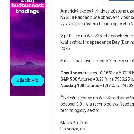
Americký akciový trh dnes zůstane uza
NYSE a Nasdaq bude obnoveno v ponděl
výraznějším růstem technologického N
V pátek se na Wall Street neobchoduje
kvůli svátku
Independence Day
(Den ne
2026.
Futures na hlavní americké indexy se 
Dow Jones
futures
-0,16 %
na 53098 b
S&P 500
futures
+0,33 %
na 7553,25 b.
Nasdaq 100
futures
+1,17 %
na 29903 
Čtvrteční seance na Wall Street skončil
odepsal 0,01 % a technologický Nasdaq
technologický sektor.
Marek Krejčiřík
Fio banka, a.s.