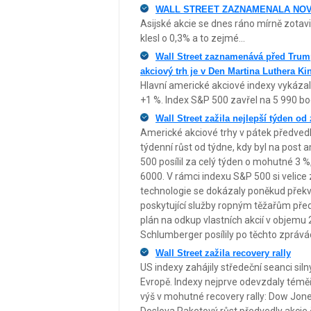
WALL STREET ZAZNAMENALA NOV
Asijské akcie se dnes ráno mírně zotavi
klesl o 0,3% a to zejmé...
Wall Street zaznamenává před Trump
akciový trh je v Den Martina Luthera Ki
Hlavní americké akciové indexy vykáza
+1 %. Index S&P 500 zavřel na 5 990 b
Wall Street zažila nejlepší týden o
Americké akciové trhy v pátek předvedly
týdenní růst od týdne, kdy byl na pos
500 posílil za celý týden o mohutné 3 %
6000. V rámci indexu S&P 500 si velice z
technologie se dokázaly poněkud překva
poskytující služby ropným těžařům před
plán na odkup vlastních akcií v objemu 
Schlumberger posílily po těchto zprávác
Wall Street zažila recovery rally
US indexy zahájily středeční seanci siln
Evropě. Indexy nejprve odevzdaly téměř 
výš v mohutné recovery rally: Dow Jon