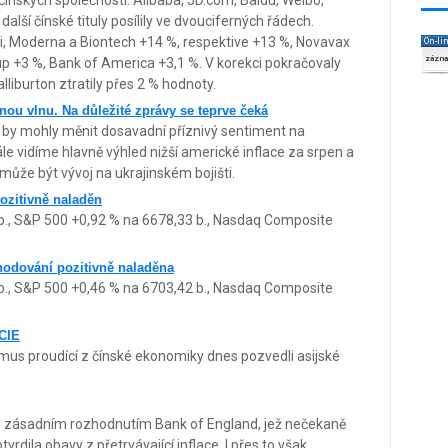
čínských společností: Alibaba, JD.com, Baidu, Weibo,
další čínské tituly posílily ve dvouciferných řádech.
ti, Moderna a Biontech +14 %, respektive +13 %, Novavax
On-li
zázn
oup +3 %, Bank of America +3,1 %. V korekci pokračovaly
lliburton ztratily přes 2 % hodnoty.
nou vlnu. Na důležité zprávy se teprve čeká
é by mohly měnit dosavadní příznivý sentiment na
tále vidíme hlavně výhled nižší americké inflace za srpen a
 může být vývoj na ukrajinském bojišti.
ozitivně naladěn
b., S&P 500 +0,92 % na 6678,33 b., Nasdaq Composite
hodování pozitivně naladěna
b., S&P 500 +0,46 % na 6703,42 b., Nasdaq Composite
CIE
smus proudící z čínské ekonomiky dnes pozvedli asijské
ěno zásadním rozhodnutím Bank of England, jež nečekaně
rdila obavy z přetrvávající inflace. I přes to však