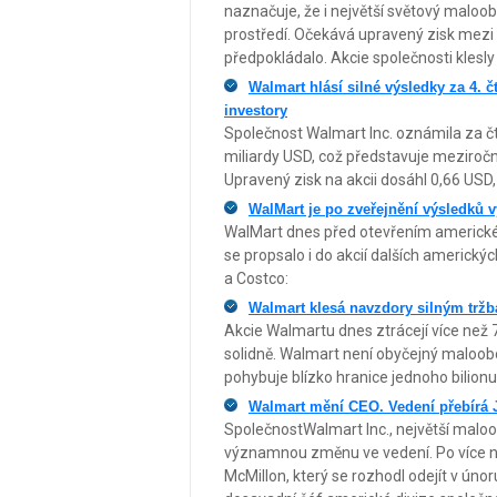
naznačuje, že i největší světový maloo
prostředí. Očekává upravený zisk mezi 2
předpokládalo. Akcie společnosti klesly
Walmart hlásí silné výsledky za 4. čt
investory
Společnost Walmart Inc. oznámila za čtvr
miliardy USD, což představuje meziročn
Upravený zisk na akcii dosáhl 0,66 USD
WalMart je po zveřejnění výsledků 
WalMart dnes před otevřením americké 
se propsalo i do akcií dalších americk
a Costco:
Walmart klesá navzdory silným trž
Akcie Walmartu dnes ztrácejí více než 7
solidně. Walmart není obyčejný maloobc
pohybuje blízko hranice jednoho bilionu
Walmart mění CEO. Vedení přebírá 
SpolečnostWalmart Inc., největší malo
významnou změnu ve vedení. Po více než
McMillon, který se rozhodl odejít v úno