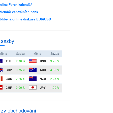
nline Forex kalendář
alendář centrálních bank
blíbená online diskuse EUR/USD
 sazby
Měna
Sazba
Měna
Sazba
EUR
2.40 %
USD
3.75 %
GBP
3.75 %
AUD
4.35 %
CAD
2.25 %
NZD
2.25 %
CHF
0.00 %
JPY
1.00 %
rzy obchodování