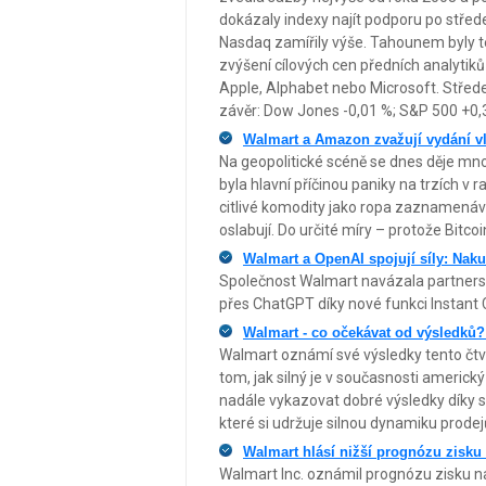
dokázaly indexy najít podporu po střed
Nasdaq zamířily výše. Tahounem byly 
zvýšení cílových cen předních analytiků 
Apple, Alphabet nebo Microsoft. Středečn
závěr: Dow Jones -0,01 %; S&P 500 +0
Walmart a Amazon zvažují vydání vl
Na geopolitické scéně se dnes děje mn
byla hlavní příčinou paniky na trzích v 
citlivé komodity jako ropa zaznamenáva
oslabují. Do určité míry – protože Bitco
Walmart a OpenAI spojují síly: Nak
Společnost Walmart navázala partners
přes ChatGPT díky nové funkci Instant
Walmart - co očekávat od výsledků?
Walmart oznámí své výsledky tento čtvr
tom, jak silný je v současnosti americk
nadále vykazovat dobré výsledky díky s
které si udržuje silnou dynamiku prodej
Walmart hlásí nižší prognózu zisku
Walmart Inc. oznámil prognózu zisku na