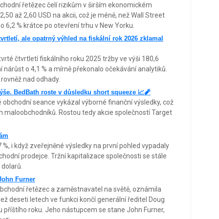
bchodní řetězec čelí rizikům v širším ekonomickém
,50 až 2,60 USD na akcii, což je méně, než Wall Street
 o 6,2 % krátce po otevření trhu v New Yorku.
vrtletí, ale opatrný výhled na fiskální rok 2026 zklamal
té čtvrtletí fiskálního roku 2025 tržby ve výši 180,6
í nárůst o 4,1 % a mírně překonalo očekávání analytiků.
, rovněž nad odhady.
výše. BedBath roste v důsledku short squeeze 📈🧨
obchodní seance vykázal výborné finanční výsledky, což
ých maloobchodníků. Rostou tedy akcie společností Target
bám
 %, i když zveřejněné výsledky na první pohled vypadaly
hodní prodejce. Tržní kapitalizace společnosti se stále
 dolarů.
John Furner
obchodní řetězec a zaměstnavatel na světě, oznámila
 deseti letech ve funkci končí generální ředitel Doug
ru příštího roku. Jeho nástupcem se stane John Furner,