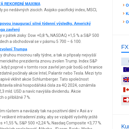
Á REKORDNÍ MAXIMA
O
ly po nedávných ziscích. Asijsko-pacifický index, MSCI,
K
O
ovou inaugurací silné týdenní výsledky. Americký
nga zavřený
ly v pátek zisky: Dow +0,8 %, NASDAQ +1,5 % a S&P 500
odech a obchodoval se v pásmu 5 700 – 6 100.
FX
d zvolení Trumpa
 druhou mocnou rally týdne, a tak si připsaly nejvyšší
t amerického prezidenta znovu zvolen Trump. Index S&P
, když poprvé v tomto roce zavřel jen pár bodů od hranice
datně počínaly akcie Intel, Palantir nebo Tesla. Mezi tyto
pivě vklínit akcie Schlumberger. Tato společnost
stavila silná hospodářská čísla za 4Q 2024, oznámila
2,3 mld. USD a navíc navýšila dividendu. Akcie
h o přibližně 7 %.
ým růstem a navázaly tak na pozitivní dění v Asii a v
veškeré intradenní zisky, aby se vzápětí vyšvihly ještě
es +1,55 %; S&P 500 +2,24 %; Nasdaq Composite +3,77 %.
Ku