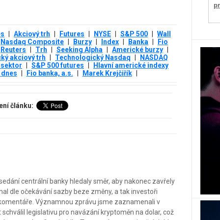
p
es
|
Akciový trh
|
Futures
|
NYSE
|
S&P 500
|
Wall
Nasdaq Composite
|
Burzy
|
Index
|
Banka
|
Fio
Reuters
|
Trh
|
Seeking Alpha
|
Americké burzy
|
ký akciový trh
|
Technologický Nasdaq
|
NASDAQ
 sektor
|
S&P 500 futures
|
Hlavní americké indexy
 dnes
|
Fio banka, a.s.
|
Marek Krejčiřík
|
ení článku:
edání centrální banky hledaly směr, aby nakonec zavřely
al dle očekávání sazby beze změny, a tak investoři
 komentáře. Významnou zprávu jsme zaznamenali v
schválil legislativu pro navázání kryptoměn na dolar, což