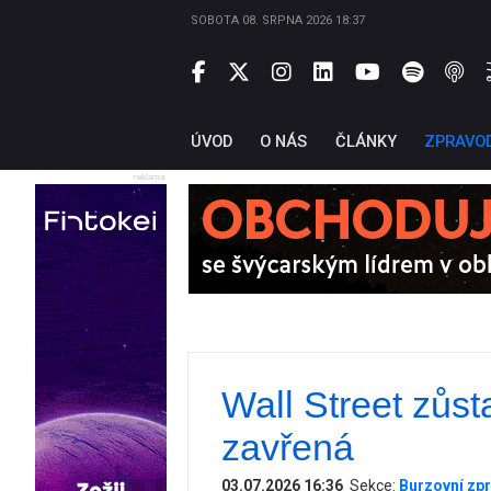
SOBOTA 08. SRPNA 2026 18:37
ÚVOD
O NÁS
ČLÁNKY
ZPRAVO
reklama
Wall Street zůst
zavřená
03.07.2026 16:36
Sekce:
Burzovní zpr