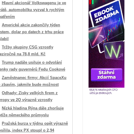
Hlavní akcionář Volkswagenu je ve
rátě, automobilku vyzval k rychlým
patřením
Americké akcie zakončily týden
stem, dolar po datech z trhu práce
labil
Tržby skupiny CSG vzrostly
eziročně na 78,8 mld. Kč
Trump nadále usiluje o odvolání
lenky rady guvernérů Fedu Cookové
Zaměstnanec firmy: Akcií SpaceXu
e zbavím, jakmile bude možnost
Odhady: Zisky velkých firem z
vropy ve 2Q výrazně vzrostly
Nízká hladina Rýna dále zhoršuje
otíže německého průmyslu
Pražská burza v týdnu opět výrazně
sílila, index PX stoupl o 2,94