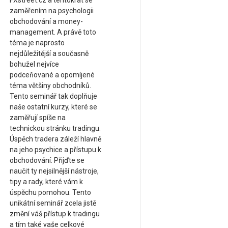
FXstreet.cz a tentokrát se
zaměřením na psychologii
obchodování a money-
management. A právě toto
téma je naprosto
nejdůležitější a současně
bohužel nejvíce
podceňované a opomíjené
téma většiny obchodníků.
Tento seminář tak doplňuje
naše ostatní kurzy, které se
zaměřují spíše na
technickou stránku tradingu.
Úspěch tradera záleží hlavně
na jeho psychice a přístupu k
obchodování. Přijďte se
naučit ty nejsilnější nástroje,
tipy a rady, které vám k
úspěchu pomohou. Tento
unikátní seminář zcela jistě
změní váš přístup k tradingu
a tím také vaše celkové