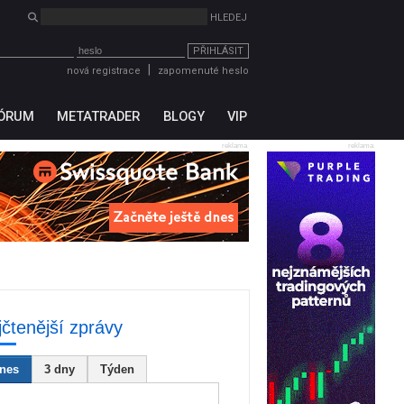
PŘIHLÁSIT
|
nová registrace
zapomenuté heslo
ÓRUM
METATRADER
BLOGY
VIP
reklama
reklama
jčtenější zprávy
nes
3 dny
Týden