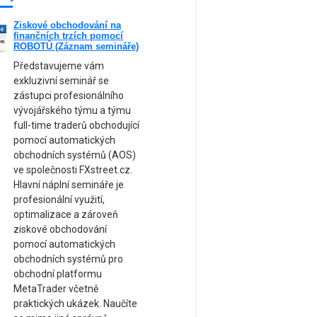
Ziskové obchodování na
ne
finančních trzích pomocí
am
ROBOTŮ (Záznam semináře)
Představujeme vám
exkluzivní seminář se
zástupci profesionálního
vývojářského týmu a týmu
full-time traderů obchodující
pomocí automatických
obchodních systémů (AOS)
ve společnosti FXstreet.cz.
Hlavní náplní semináře je
profesionální využití,
optimalizace a zároveň
ziskové obchodování
pomocí automatických
obchodních systémů pro
obchodní platformu
MetaTrader včetně
praktických ukázek. Naučíte