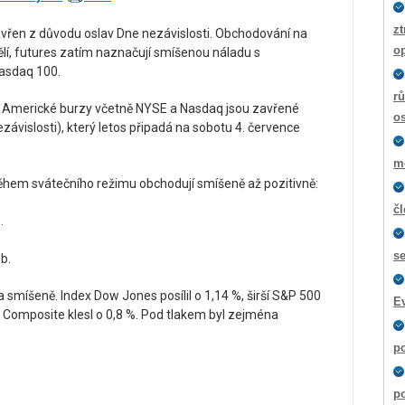
zt
vřen z důvodu oslav Dne nezávislosti. Obchodování na
o
í, futures zatím naznačují smíšenou náladu s
asdaq 100.
rů
. Americké burzy včetně NYSE a Nasdaq jsou zavřené
os
závislosti), který letos připadá na sobotu 4. července
m
během svátečního režimu obchodují smíšeně až pozitivně:
č
.
s
b.
a smíšeně. Index Dow Jones posílil o 1,14 %, širší S&P 500
E
 Composite klesl o 0,8 %. Pod tlakem byl zejména
p
po