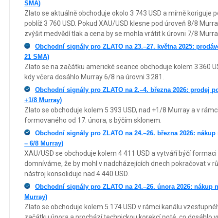
SMA)
Zlato se aktuálně obchoduje okolo 3 743 USD a mírně koriguje
poblíž 3 760 USD. Pokud XAU/USD klesne pod úroveň 8/8 Murra
zvýšit medvědí tlak a cena by se mohla vrátit k úrovni 7/8 Murr
Obchodní signály pro ZLATO na 23.–27. května 2025: prodáve
21 SMA)
Zlato se na začátku americké seance obchoduje kolem 3 360 U
kdy včera dosáhlo Murray 6/8 na úrovni 3 281.
Obchodní signály pro ZLATO na 2.–4. března 2026: prodej 
+1/8 Murray)
Zlato se obchoduje kolem 5 393 USD, nad +1/8 Murray a v rám
formovaného od 17. února, s býčím sklonem.
Obchodní signály pro ZLATO na 24.–26. března 2026: nákup
– 6/8 Murray)
XAU/USD se obchoduje kolem 4 411 USD a vytváří býčí formaci 
domníváme, že by mohl v nadcházejících dnech pokračovat v růs
nástroj konsoliduje nad 4 440 USD.
Obchodní signály pro ZLATO na 24.–26. února 2026: nákup n
Murray)
Zlato se obchoduje kolem 5 174 USD v rámci kanálu vzestupn
začátku února a prochází technickou korekcí poté, co dosáhlo 