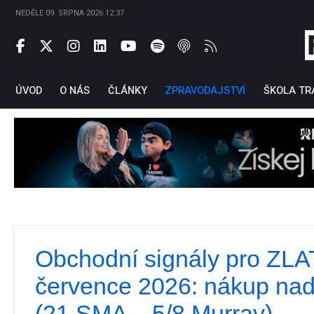
NEDĚLE 09. SRPNA 2026 12:37
ÚVOD
O NÁS
ČLÁNKY
ZPRAVODAJSTVÍ
ŠKOLA TR
Obchodní signály pro ZLA
Ti
července 2026: nákup na
(21 SMA – 5/8 Murray)