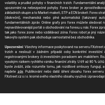
volatility a prudké pohyby v finančních trzích. Fundamentální ana
upozornění na nebezpečné pohyby. Forex broker je zprostředkov
základních skupin a to Market-makeři, STP a ECN brokeři. Forex stra
(diskreční), mechanická nebo plně automatická (takzvaný aut
fundamentálních zpráv. Online grafy pro forex můžete sledovat na 
nejnavštěvovanější portál o obchodování na forexu u nás. Forex zprav
tak jako forex zone nebo vzdělávací zóna. Forex robot je jiný náz
takovýto systém pak obchoduje samostatně bez obchodníka.
Upozornění:
Všechny informace poskytované na serveru FXstreet.cz
trzích a neslouží v žádném případě coby konkrétní investiční č
registrovanými brokery či investičním poradcem ani makléřem. Rozd
vysokým rizikem rychlého vzniku finanční ztráty. U 69 až 80 % účtů 
byste zvážit, zda rozumíte tomu, jak rozdílové smlouvy fungují, a
najdete
zde
. Publikování nebo další šíření obsahu forex serveru
FXstreet.cz s.r.o. kromě svého vlastního obsahu využívá i zpravodajs