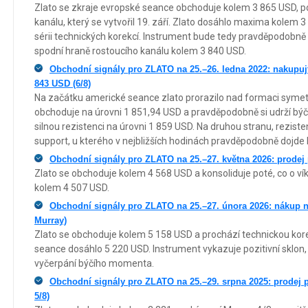
Zlato se zkraje evropské seance obchoduje kolem 3 865 USD, p
kanálu, který se vytvořil 19. září. Zlato dosáhlo maxima kolem 
sérii technických korekcí. Instrument bude tedy pravděpodobně
spodní hraně rostoucího kanálu kolem 3 840 USD.
Obchodní signály pro ZLATO na 25.–26. ledna 2022: nakupujt
843 USD (6/8)
Na začátku americké seance zlato prorazilo nad formaci symetr
obchoduje na úrovni 1 851,94 USD a pravděpodobně si udrží b
silnou rezistenci na úrovni 1 859 USD. Na druhou stranu, reziste
support, u kterého v nejbližších hodinách pravděpodobně dojde
Obchodní signály pro ZLATO na 25.–27. května 2026: prodej
Zlato se obchoduje kolem 4 568 USD a konsoliduje poté, co o 
kolem 4 507 USD.
Obchodní signály pro ZLATO na 25.–27. února 2026: nákup n
Murray)
Zlato se obchoduje kolem 5 158 USD a prochází technickou kor
seance dosáhlo 5 220 USD. Instrument vykazuje pozitivní sklon,
vyčerpání býčího momenta.
Obchodní signály pro ZLATO na 25.–29. srpna 2025: prodej
5/8)