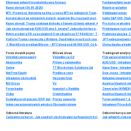
Ethereum vytvořil trojúhelníkovou formaci
Ranní shrnutí (30.05.2025)
Ripple je volatilní
WTI: Prognóza. Nejistota na trhu s ropou WTI po jednáních Trumpa a Si Ťin-pchinga
Vydělávání peněz
Asijské akcie ve smíšených číslech, guvernér BoJ naznačil možné zvýšení sazeb
Index S&P 500: Obdob
Ranní shrnutí: Trump očekává dohodu s Íránem již tento víkend 📌
Pro koho je vhodný 
Jak obchodovat pár EUR/USD dne 3. června? Jednoduché tipy a obchodní analýza pro začátečníky
Představuje růst rop
Byty k prodeji v ČR za posledních 5 let zdražily na 97 944 Kč/m². Trh se proti loňsku výrazně zrychlil
Praktická ukázka: Zt
Vstřícný Trump i nervozita z Británie. Úvod týdne je na trzích opatrný
JPY nejbezpečnější
🚩 BlackRock prodává Bitcoin – BTC klesá pod 60 000 USD. Co bude dál?
Úloha štastia v trad
Forex slovník pojmů
Klíčová slova
Tradingové analýzy 
Unlisted cenné papíry
Výsledky za Q2
FCA varuje před bro
Abenomika
Příjem z nájemného
AUD/USD - Intradenn
Swing
TT Blockchain Solutions Ltd
Hang Seng - Intrade
Net Free Equity
Predikce ceny
Dow Jones - Intrade
Intradenní obchodník
Hazardní hráč
Aktuálně otevřené f
Bill Gross
Vir
Analýza hlavních m
Forex trader
Investoři z Redditu
Zemní plyn (NYMEX) 
Order
Cryptotrading
Analýza hlavních m
Dodávka proti placení (DVP, delivery versus payment)
Průraz supportu
Forex sentiment 1.6
Index cen průmyslových výrobců
Obrovský objem
Intradenní Price Ac
Odborná literatura
Odborné kurzy a se
Začínáme na burze - Jak uspět při obchodování na finančních trzích (1. vydání)
Jak vytvářet ziskov