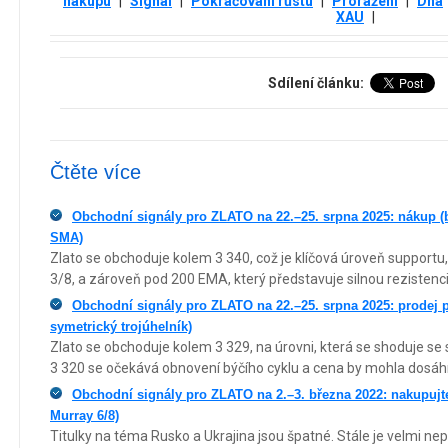
nákupu
|
Signál
|
Pokračování růstu
|
Proražení
|
Dna
XAU
|
Sdílení článku:
Čtěte více
Obchodní signály pro ZLATO na 22.–25. srpna 2025: nákup (
SMA)
Zlato se obchoduje kolem 3 340, což je klíčová úroveň supportu, 
3/8, a zároveň pod 200 EMA, který představuje silnou rezistenci
Obchodní signály pro ZLATO na 22.–25. srpna 2025: prodej 
symetrický trojúhelník)
Zlato se obchoduje kolem 3 329, na úrovni, která se shoduje s
3 320 se očekává obnovení býčího cyklu a cena by mohla dosáhn
Obchodní signály pro ZLATO na 2.–3. března 2022: nakupujt
Murray 6/8)
Titulky na téma Rusko a Ukrajina jsou špatné. Stále je velmi ne