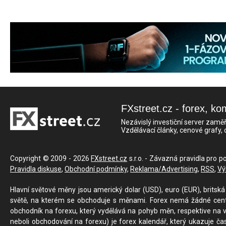
FXstreet.cz - forex, ko
Nezávislý investiční server zaměř
Vzdělávací články, cenové grafy,
Copyright © 2009 - 2026
FXstreet.cz
s.r.o. - Závazná pravidla pro p
Pravidla diskuse
,
Obchodní podmínky
,
Reklama/Advertising
,
RSS
,
Vý
Hlavní světové měny jsou americký dolar (USD), euro (EUR), britská 
světě, na kterém se obchoduje s měnami. Forex nemá žádné centrál
obchodník na forexu, který vydělává na pohyb měn, respektive na v
neboli obchodování na forexu) je forex kalendář, který ukazuje č