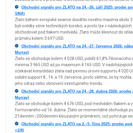
Obchodní signály pro ZLATO na 24.–26. září 2025: prodej po
SMA)
Zlato během evropské seance dosáhlo nového maxima okolo 3 
byli svědky série technických korekcí, a proto lze v následujícíc
obchodovat pod tlakem medvědů. Zlato může klesnout do obla
průměru kolem 3 697 USD.
Obchodní signály pro ZLATO na 24.–27. července 2026: náku
Murray)
Zlato se obchoduje kolem 4 028 USD, poblíž 61,8% Fibonacciho r
minima 3 965 USD až po maximum 4 165 USD. V nadcházejícíc
očekávat konsolidaci zlata nad pevnou úrovní supportu 4 020 US
solidní support 8., 14. a 19. července, proto věříme, že by mohla
jeho odraz nebo obnovení vzestupného trendu.
Obchodní signály pro ZLATO na 24.–28. dubna 2026: prodej 
Murray)
Zlato se obchoduje kolem 4 676 USD, pod medvědím tlakem a v
formovaného od 16. dubna. Zlato se momentálně obchoduje po
21denním i 200denním klouzavým průměrem, což potvrzuje ses
Obchodní signály pro ZLATO na 2.–5. října 2025: prodej po
+1/8)