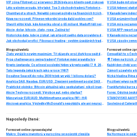
VIP zóna FXstreet.cz v červenci 2026 byla pro klienty opět zisková
V USA bude mít slo
Léto v plném proudu, trhy také: Top 3 obchody traderů Fintokei na indexech a zlatě
V USA týdenní statist
Chamtivost a strach: Největší cenové pohyby na finančních trzích (červenec 2026)
V Kanadě Ivey index
Káva na rozcestí. Přinese rekordní úroda další pokles cen?
V USA průměrný hod
Stvořil elitní klub, kde Ameriku obral o 65 miliard. Madoff řídil největší Ponzi dějin
V USA míra nezaměs
Akcie, dolar, bitcoin, zlato, ropa: Začíná to!
V USA NFP report z
Historická data, kde je získat, jak připojit svého data providera do MultiCharts a proč je budeme potřebovat? (4. díl)
V Kanadě míra neza
Jak obchodují profíci: Fibonacci trading - systém úspěšných traderů
V USA zásoby zemní
Blogy uživatelů
Forexové online zp
Zlato vyráží k novým maximům: Tři důvody, proč žlutý kov opět dominuje
Prop challenge pro swing tradery? Fintokei mění pravidla hry
Krypto šeptanda: Co přinesl poslední týden v kryptosvětě (7. 8. 2026)
Tato legenda čeká krach jako v roce 1987!
Dosáhne SpaceX do roku 2030 tržeb ve výši 1 bilionu dolarů?
Nízká hladina Rýna 
Analýza DAX, Nasdaq, EUR/USD: Zlepšený sentiment poslal DAX na nová maxima
Pozitivní vývoj na Wa
Praktické okénko: Bitcoin aktuálně jako spekulativní, nikoli investiční aktivum
Frankfurtská burza 
Akcie Tesly na rozcestí: Výrobce aut, nebo startup?
Měnový pár EUR/AUD: Multitimeframe analýza (W1–H4)
Akciová analýza: Výsledky McDonald’s nepotěšily, ale ani neurazily. Jakou vizi společnost prezentovala?
Naposledy čtené:
Forexové online zpravodajství
Blogy uživatelů
Makro: Důvěra investorů v eurozónu se pošesté zlepšila
Na Hormuze je opäť 