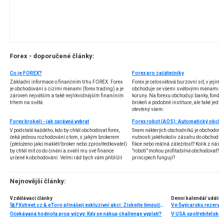
Forex - doporučené články:
Co je FOREX?
Forex pro začátečníky
Základní informace o finančním trhu FOREX. Forex
Forex je celosvětová burzovní síť, v jej
je obchodování s cizími měnami (forex trading) a je
obchoduje se všemi světovými měnami,
zároveň největším a také nejlikvidnějším finančním
koruny. Na forexu obchodují banky, fondy
trhem na světě.
brokeři a podobné instituce, ale také jedn
otevřený všem.
Forex brokeři - jak správně vybrat
V podstatě každého, kdo by chtěl obchodovat forex,
Snem některých obchodníků je obchodo
čeká jednou rozhodování o tom, s jakým brokerem
nutnosti jakéhokoliv zásahu do obchod
(přeloženo jako makléř/broker nebo zprostředkovatel)
fikce nebo reálná záležitost? Kolik z nás
by chtěl mít co do činění a svěřil mu své finance
"roboti" mohou profitabilně obchodovat
určené k obchodování. Velmi rád bych vám přiblížil
principech fungují?
problematiku výběru brokera, rozdíl mezi
jednotlivými typy brokerů a v neposlední řadě uvedu
několik příkladů nejznámějších z nich.
Nejnovější články:
Vzdělávací články
Denní kalendář udál
🚀 FXstreet.cz & eToro přinášejí exkluzivní akci: Získejte 6měsíční členství ve VIP zóně ZDARMA
Ve Švýcarsku rezer
Očekávaná hodnota prop výzvy: Kdy se nákup challenge vyplatí?
V USA spotřebitelsk