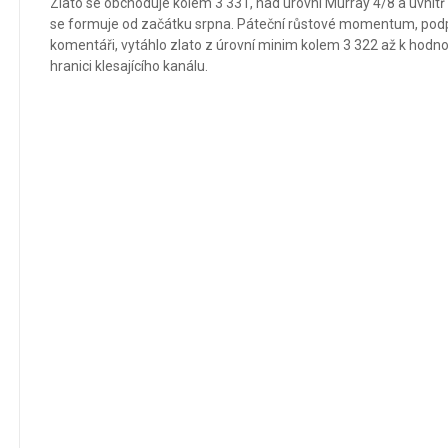
Zlato se obchoduje kolem 3 331, nad úrovní Murray 4/8 a uvnitř 
se formuje od začátku srpna. Páteční růstové momentum, pod
komentáři, vytáhlo zlato z úrovní minim kolem 3 322 až k hodno
hranici klesajícího kanálu.