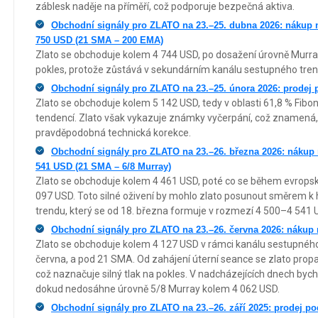
záblesk naděje na příměří, což podporuje bezpečná aktiva.
Obchodní signály pro ZLATO na 23.–25. dubna 2026: nákup 
750 USD (21 SMA – 200 EMA)
Zlato se obchoduje kolem 4 744 USD, po dosažení úrovně Murray 
pokles, protože zůstává v sekundárním kanálu sestupného tre
Obchodní signály pro ZLATO na 23.–25. února 2026: prodej 
Zlato se obchoduje kolem 5 142 USD, tedy v oblasti 61,8 % Fibo
tendencí. Zlato však vykazuje známky vyčerpání, což znamená, 
pravděpodobná technická korekce.
Obchodní signály pro ZLATO na 23.–26. března 2026: nákup
541 USD (21 SMA – 6/8 Murray)
Zlato se obchoduje kolem 4 461 USD, poté co se během evropsk
097 USD. Toto silné oživení by mohlo zlato posunout směrem 
trendu, který se od 18. března formuje v rozmezí 4 500–4 541 
Obchodní signály pro ZLATO na 23.–26. června 2026: nákup 
Zlato se obchoduje kolem 4 127 USD v rámci kanálu sestupného 
června, a pod 21 SMA. Od zahájení úterní seance se zlato prop
což naznačuje silný tlak na pokles. V nadcházejících dnech byc
dokud nedosáhne úrovně 5/8 Murray kolem 4 062 USD.
Obchodní signály pro ZLATO na 23.–26. září 2025: prodej po