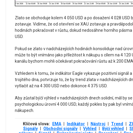
Zlato se obchoduje kolem 4 050 USD a po dosažení 4 028 USD 
zotavuje. Vidíme, že od otevření se XAU zotavuje a pravděpodo
hodinách pokračovat v růstu, dokud nedosáhne horního pásma
USD.
Pokud se zlato v nadcházejících hodinách konsoliduje nad úrov
může to být vnímáno jako příležitost k nákupu s cílem na 4 120
kanálu bychom mohli očekávat pokračování růstu až k 200 EMA
Vzhledem k tomu, že indikátor Eagle vykazuje pozitivní signál
trojitého dna, potvrzuje to, že by trend zlata v nadcházejících
vytlačit až na 4 300 USD nebo dokonce 4 375 USD.
Aby zůstal býčí výhled v nadcházejících dnech solidní, měl by s
psychologickou úrovní 4 000 USD; každý pokles by pak byl vnímá
nákupech.
Klíčová slova:
EMA
|
Indikátor
|
Nástroj
|
Trend
|
Z
Signály
|
Obchodní signály
|
Výhled
|
Býčí výhled
|
S