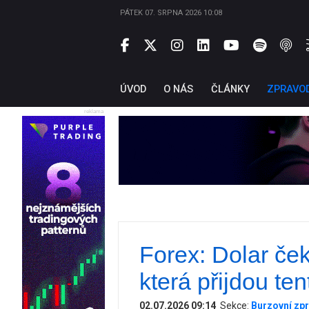
PÁTEK 07. SRPNA 2026 10:08
ÚVOD
O NÁS
ČLÁNKY
ZPRAVO
reklama
Forex: Dolar ček
která přijdou ten
02.07.2026 09:14
Sekce:
Burzovní zpr