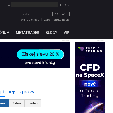
PŘIHLÁSIT
|
nová registrace
zapomenuté heslo
ÓRUM
METATRADER
BLOGY
VIP
reklama
reklama
jčtenější zprávy
nes
3 dny
Týden