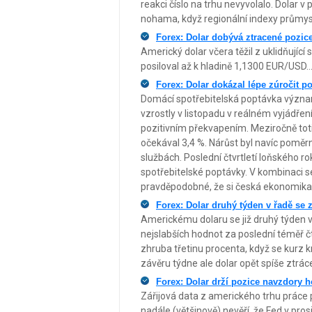
reakci číslo na trhu nevyvolalo. Dolar 
nohama, když regionální indexy průmys
Forex: Dolar dobývá ztracené pozic
Americký dolar včera těžil z uklidňujíc
posiloval až k hladině 1,1300 EUR/USD..
Forex: Dolar dokázal lépe zúročit po
Domácí spotřebitelská poptávka význa
vzrostly v listopadu v reálném vyjádřen
pozitivním překvapením. Meziročně totiž
očekával 3,4 %. Nárůst byl navíc poměrně
službách. Poslední čtvrtletí loňského 
spotřebitelské poptávky. V kombinaci 
pravděpodobné, že si česká ekonomika j
Forex: Dolar druhý týden v řadě se 
Americkému dolaru se již druhý týden v 
nejslabších hodnot za poslední téměř čt
zhruba třetinu procenta, když se kurz
závěru týdne ale dolar opět spíše ztrá
Forex: Dolar drží pozice navzdory h
Zářijová data z amerického trhu práce 
nadále (většinově) nevěří, že Fed v pro