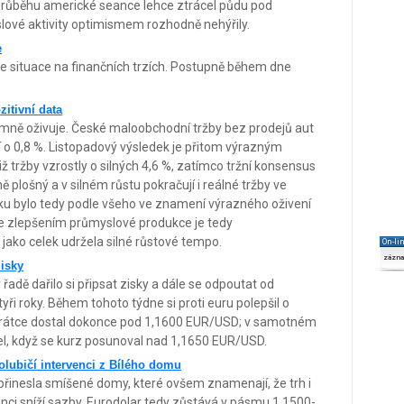
v průběhu americké seance lehce ztrácel půdu pod
lové aktivity optimismem rozhodně nehýřily.
e
í se situace na finančních trzích. Postupně během dne
.
zitivní data
mně oživuje. České maloobchodní tržby bez prodejů aut
í o 0,8 %. Listopadový výsledek je přitom výrazným
 tržby vzrostly o silných 4,6 %, zatímco tržní konsensus
 plošný a v silném růstu pokračují i reálné tržby ve
roku bylo tedy podle všeho ve znamení výrazného oživení
se zlepšením průmyslové produkce je tedy
ako celek udržela silné růstové tempo.
On-li
zázn
zisky
řadě dařilo si připsat zisky a dále se odpoutat od
yři roky. Během tohoto týdne si proti euru polepšil o
 krátce dostal dokonce pod 1,1600 EUR/USD; v samotném
cel, když se kurz posunoval nad 1,1650 EUR/USD.
olubičí intervenci z Bílého domu
přinesla smíšené domy, které ovšem znamenají, že trh i
sinci sníží sazby. Eurodolar tedy zůstává v pásmu 1,1500-