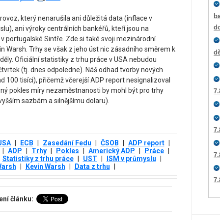
ba
voz, který nenarušila ani důležitá data (inflace v
d
u), ani výroky centrálních bankéřů, kteří jsou na
portugalské Sintře. Zde si také svoji mezinárodní
in Warsh. Trhy se však z jeho úst nic zásadního směrem k
dě
y. Oficiální statistiky z trhu práce v USA nebudou
 čtvrtek (tj. dnes odpoledne). Náš odhad tvorby nových
ad 100 tisíci), přičemž včerejší ADP report nesignalizoval
ný pokles míry nezaměstnanosti by mohl být pro trhy
7.
yšším sazbám a silnějšímu dolaru).
7.
USA
|
ECB
|
Zasedání Fedu
|
ČSOB
|
ADP report
|
|
ADP
|
Trhy
|
Pokles
|
Americký ADP
|
Práce
|
7.
Statistiky z trhu práce
|
UST
|
ISM v průmyslu
|
arsh
|
Kevin Warsh
|
Data z trhu
|
7.
ení článku: