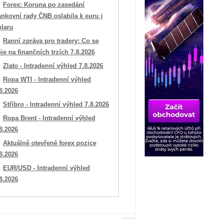
Forex: Koruna po zasedání
nkovní rady ČNB oslabila k euru i
olaru
Ranní zpráva pro tradery: Co se
je na finančních trzích 7.8.2026
Zlato - Intradenní výhled 7.8.2026
Ropa WTI - Intradenní výhled
8.2026
Stříbro - Intradenní výhled 7.8.2026
Ropa Brent - Intradenní výhled
8.2026
Aktuálně otevřené forex pozice
8.2026
EUR/USD - Intradenní výhled
8.2026
reklama