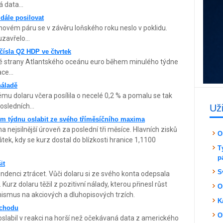
 data...
 dále posilovat
vém páru se v závěru loňského roku neslo v poklidu.
zavřelo...
čísla Q2 HDP ve čtvrtek
ké strany Atlantského oceánu euro během minulého týdne
ce...
náladě
u dolaru včera posílila o necelé 0,2 % a pomalu se tak
sledních...
Už
ím týdnu oslabit ze svého tříměsíčního maxima
na nejsilnější úroveň za poslední tři měsíce. Hlavních zisků
O
k, kdy se kurz dostal do blízkosti hranice 1,1100
T
p
it
S
denci ztrácet. Vůči dolaru si ze svého konta odepsala
urz dolaru těžil z pozitivní nálady, kterou přinesl růst
O
mismus na akciových a dluhopisových trzích.
K
bchodu
O
oslabil v reakci na horší než očekávaná data z amerického