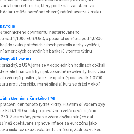
vartál minulého roku, který podle nás zaostane za
k dolaru může pomáhat obecný nárůst averze k riziku
 payrolls
čně technického optimismu, nastartovaného
se nad 1,1000 EUR/USD, a posunul se včera pod 1,0800
 dozvuky pátečních silných payrolls a trhy vyhlížejí,
ní amerických centrálních bankéřů v tomto týdnu.
ekvapivě i koruna
 prázdný, z USA jsme se v odpoledních hodinách dočkali
eré ale finanční trhy nijak zásadně neovlivnily. Euro vůči
lo včerejší posílení, kurz se opatrně posouval k 1,0700
u proti včerejšku mírně silnější, kurz se držel v okolí
kvůli zklamání z čínského PMI
í pracovní den tohoto týdne klidný. Hlavním důvodem byly
Kurz EUR/USD se tak po převážnou většinu včerejšího
250. Z eurozóny jsme se včera dočkali silných dat
ší než očekávané srpnové inflace za eurozónu jako
mecká čísla též ukazovala tímto směrem, žádnou velkou