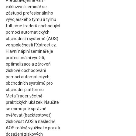
Představujeme vám
exkluzivní seminář se
zástupci profesionálního
vývojářského týmu a týmu
full-time traderů obchodující
pomocí automatických
obchodních systémů (AOS)
ve společnosti FXstreet.cz.
Hlavní náplní semináře je
profesionální využití,
optimalizace a zároveň
ziskové obchodování
pomocí automatických
obchodních systémů pro
obchodní platformu
MetaTrader včetně
praktických ukázek. Naučíte
se mimo jiné správně
ověřovat (backtestovat)
ziskovost AOS a následně
AOS reálně využívat v praxi k
dosažení ziskových