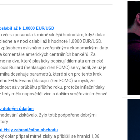
oslabil až k 1,0800 EUR/USD
 včera posunula k mírně silnější hodnotám, když dolar
ledne a v noci oslabil až k hodnotě 1,0800 EUR/USD.
 způsobem ovlivněno zveřejněnými ekonomickými daty.
 na komentáře amerických centrálních bankéřů. Za
e na dva, které plasticky popisují dilemata americké
uis Bullard (nehlasující člen FOMC) se vyjádřil, že už je
mika dosahuje parametrů, které si on pro tento krok
ého FEDu Evans (hlasující člen FOMC) si myslí, že
out až v průběhu příštího roku, protože inflační tlaky
by tedy měla napovědět více o dalším směřování měnové
íky dobrým údajům
hodování získávalo. Bylo totiž podpořeno dobrými
ory...
mi čísly zahraničního obchodu
olar připsal mírné zisky a přiblížil se hranici 1,36