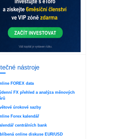
itečné nástroje
nline FOREX data
ýdenní FX přehled a analýza měnových
árů
větové úrokové sazby
nline Forex kalendář
alendář centrálních bank
blíbená online diskuse EUR/USD