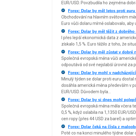
EUR/USD. Povzbudila ho zejména dobrá
Forex: Dolar by měl letos proti euru
Obchodování na hlavním světovém měno
Euro vůči dolaru mírně oslabovalo, aby u
Forex: Dolar by měl těžit z dobrého 
I přes lepší ekonomická data z americ
získalo 1,5 %. Euro těžilo z toho, že situa
Forex: Dolar by měl zůstat v dobré 
Společná evropská měna vůči americkém
odpoutává od své nejslabší úrovně za po
Forex: Dolar by mohl v nadcházejíc
Minulý týden se dolar proti euru dostal 
dosáhla americká měna především v páte
EUR/USD. Důvodem byla...
Forex: Dolar by si dnes mohl polepš
Společná evropská měna měla včera ten
0,5 %, když oslabila na 1,1350 EUR/USD. K
cen ropy (přes 44 USD za barel) a opti
Forex: Dolar čeká na čísla z maloo
Poté co na konci minulého týdne dolar 