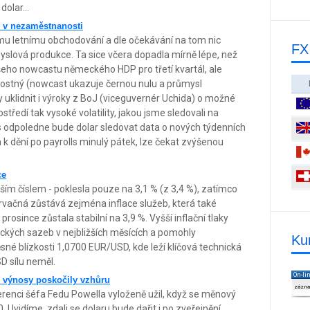
olar...
h v nezaměstnanosti
ému letnímu obchodování a dle očekávání na tom nic
FX
lová produkce. Ta sice včera dopadla mírně lépe, než
šeho nowcastu německého HDP pro třetí kvartál, ale
ostný (nowcast ukazuje černou nulu a průmysl
 uklidnit i výroky z BoJ (viceguvernér Uchida) o možné
tředí tak vysoké volatility, jakou jsme sledovali na
 odpoledne bude dolar sledovat data o nových týdenních
 dění po payrolls minulý pátek, lze čekat zvýšenou
ce
ším číslem - poklesla pouze na 3,1 % (z 3,4 %), zatímco
trvačná zůstává zejména inflace služeb, která také
prosince zůstala stabilní na 3,9 %. Vyšší inflační tlaky
ckých sazeb v nejbližších měsících a pomohly
Ku
sné blízkosti 1,0700 EUR/USD, kde leží klíčová technická
SD sílu neměl.
On-li
é výnosy poskočily vzhůru
zázn
ferenci šéfa Fedu Powella vyloženě užil, když se měnový
 Uvidíme, zdali se dolaru bude dařit i po zveřejnění