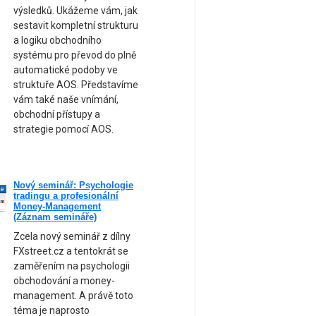
výsledků. Ukážeme vám, jak
sestavit kompletní strukturu
a logiku obchodního
systému pro převod do plně
automatické podoby ve
struktuře AOS. Představíme
vám také naše vnímání,
obchodní přístupy a
strategie pomocí AOS.
Nový seminář: Psychologie
ne
tradingu a profesionální
am
Money-Management
(Záznam semináře)
Zcela nový seminář z dílny
FXstreet.cz a tentokrát se
zaměřením na psychologii
obchodování a money-
management. A právě toto
téma je naprosto