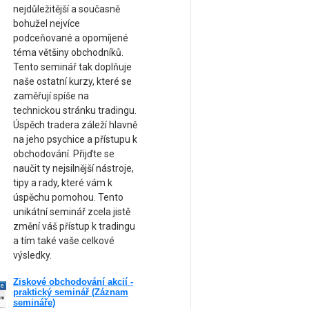
nejdůležitější a současně
bohužel nejvíce
podceňované a opomíjené
téma většiny obchodníků.
Tento seminář tak doplňuje
naše ostatní kurzy, které se
zaměřují spíše na
technickou stránku tradingu.
Úspěch tradera záleží hlavně
na jeho psychice a přístupu k
obchodování. Přijďte se
naučit ty nejsilnější nástroje,
tipy a rady, které vám k
úspěchu pomohou. Tento
unikátní seminář zcela jistě
změní váš přístup k tradingu
a tím také vaše celkové
výsledky.
Ziskové obchodování akcií -
ne
praktický seminář (Záznam
am
semináře)