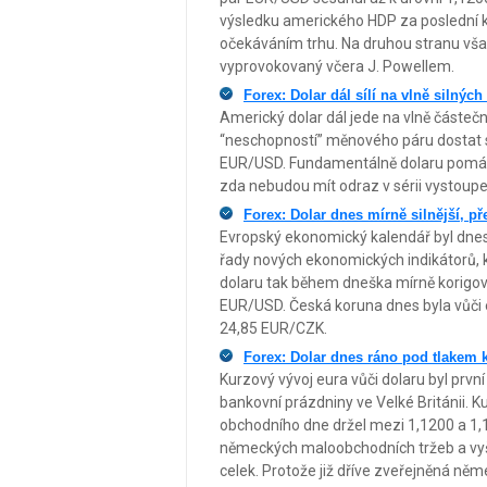
výsledku amerického HDP za poslední k
očekáváním trhu. Na druhou stranu vša
vyprovokovaný včera J. Powellem.
Forex: Dolar dál sílí na vlně silných
Americký dolar dál jede na vlně částe
“neschopností” měnového páru dostat 
EUR/USD. Fundamentálně dolaru pomáhají
zda nebudou mít odraz v sérii vystoupe
Forex: Dolar dnes mírně silnější, př
Evropský ekonomický kalendář byl dnes
řady nových ekonomických indikátorů, kt
dolaru tak během dneška mírně korigova
EUR/USD. Česká koruna dnes byla vůči eur
24,85 EUR/CZK.
Forex: Dolar dnes ráno pod tlakem 
Kurzový vývoj eura vůči dolaru byl prvn
bankovní prázdniny ve Velké Británii. 
obchodního dne držel mezi 1,1200 a 1,1
německých maloobchodních tržeb a vyš
celek. Protože již dříve zveřejněná ně