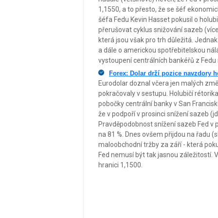
1,1550, a to přesto, že se šéf ekonomi
šéfa Fedu Kevin Hasset pokusil o holubič
přerušovat cyklus snižování sazeb (více
která jsou však pro trh důležitá. Jedna
a dále o americkou spotřebitelskou nál
vystoupení centrálních bankéřů z Fedu 
Forex: Dolar drží pozice navzdory h
Eurodolar doznal včera jen malých změ
pokračovaly v sestupu. Holubičí rétorika
pobočky centrální banky v San Francisk
že v podpoří v prosinci snížení sazeb 
Pravděpodobnost snížení sazeb Fed v pr
na 81 %. Dnes ovšem přijdou na řadu 
maloobchodní tržby za září - která po
Fed nemusí být tak jasnou záležitostí.
hranici 1,1500.