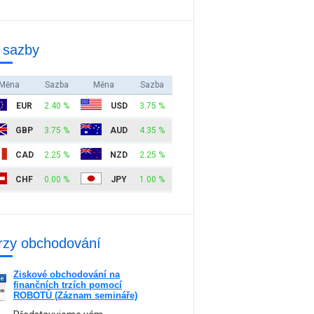
 sazby
Měna
Sazba
Měna
Sazba
EUR
2.40 %
USD
3.75 %
GBP
3.75 %
AUD
4.35 %
CAD
2.25 %
NZD
2.25 %
CHF
0.00 %
JPY
1.00 %
rzy obchodování
Ziskové obchodování na
ne
finančních trzích pomocí
am
ROBOTŮ (Záznam semináře)