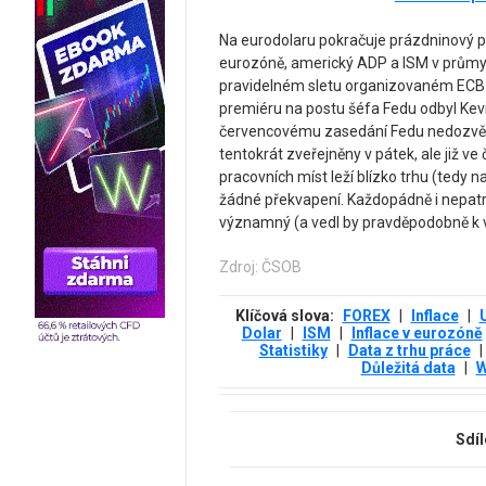
Na eurodolaru pokračuje prázdninový pro
eurozóně, americký ADP a ISM v průmysl
pravidelném sletu organizovaném ECB v 
premiéru na postu šéfa Fedu odbyl Kev
červencovému zasedání Fedu nedozvěděl
tentokrát zveřejněny v pátek, ale již ve
pracovních míst leží blízko trhu (tedy n
žádné překvapení. Každopádně i nepatr
významný (a vedl by pravděpodobně k v
Zdroj: ČSOB
Klíčová slova:
FOREX
|
Inflace
|
Dolar
|
ISM
|
Inflace v eurozóně
Statistiky
|
Data z trhu práce
|
Důležitá data
|
W
Sdíl