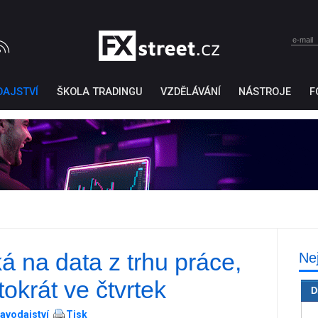
DAJSTVÍ
ŠKOLA TRADINGU
VZDĚLÁVÁNÍ
NÁSTROJE
F
á na data z trhu práce,
Ne
Ticker Tape
by TradingView
tokrát ve čtvrtek
D
avodajství
Tisk