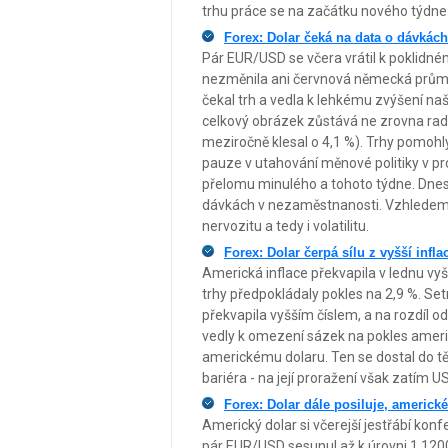
trhu práce se na začátku nového týdne d
Forex: Dolar čeká na data o dávkác
Pár EUR/USD se včera vrátil k poklidn
nezměnila ani červnová německá průmys
čekal trh a vedla k lehkému zvýšení na
celkový obrázek zůstává ne zrovna rad
meziročně klesal o 4,1 %). Trhy pomohly
pauze v utahování měnové politiky v pros
přelomu minulého a tohoto týdne. Dnes
dávkách v nezaměstnanosti. Vzhledem k
nervozitu a tedy i volatilitu.
Forex: Dolar čerpá sílu z vyšší infla
Americká inflace překvapila v lednu vyš
trhy předpokládaly pokles na 2,9 %. Se
překvapila vyšším číslem, a na rozdíl od 
vedly k omezení sázek na pokles ameri
americkému dolaru. Ten se dostal do tě
bariéra - na její proražení však zatím U
Forex: Dolar dále posiluje, americk
Americký dolar si včerejší jestřábí kon
pár EUR/USD sesunul až k úrovni 1,1200.