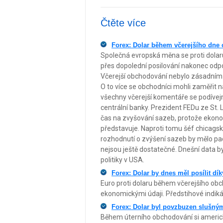
Čtěte více
Forex: Dolar během včerejšího dne 
Společná evropská měna se proti dolaru
přes dopolední posilování nakonec odpo
Včerejší obchodování nebylo zásadním
O to více se obchodníci mohli zaměřit
všechny včerejší komentáře se podívejm
centrální banky. Prezident FEDu ze St. Lo
čas na zvyšování sazeb, protože ekono
představuje. Naproti tomu šéf chicagsk
rozhodnutí o zvýšení sazeb by mělo padn
nejsou ještě dostatečné. Dnešní data 
politiky v USA.
Forex: Dolar by dnes měl posílit d
Euro proti dolaru během včerejšího obc
ekonomickými údaji. Předstihové indikát
Forex: Dolar byl povzbuzen slušný
Během úterního obchodování si americký d