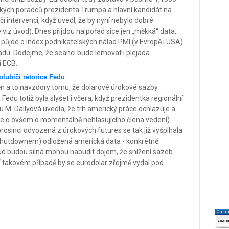
ckých poradců prezidenta Trumpa a hlavní kandidát na
í intervenci, když uvedl, že by nyní nebylo dobré
 viz úvod). Dnes přijdou na pořad sice jen „měkká“ data,
k půjde o index podnikatelských nálad PMI (v Evropě i USA)
adu. Dodejme, že seanci bude lemovat i plejáda
i ECB.
olubičí rétorice Fedu
n a to navzdory tomu, že dolarové úrokové sazby
 Fedu totiž byla slyšet i včera, když prezidentka regionální
u M. Dallyová uvedla, že trh americký práce ochlazuje a
(jde o ovšem o momentálně nehlasujícího člena vedení).
osinci odvozená z úrokových futures se tak již vyšplhala
(shutdownem) odložená americká data - konkrétně
kud budou silná mohou nabudit dojem, že snížení sazeb
 V takovém případě by se eurodolar zřejmě vydal pod
On-li
zázn