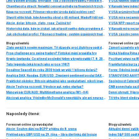
Léto v plném proudu, trhy také: Top 3 obchody traderů Fintokei na indexech a zlatě
V USA týdenní statist
Chamtivost a strach: Největší cenové pohyby na finančních trzích (červenec 2026)
V Kanadě Ivey index
Káva na rozcestí. Přinese rekordní úroda další pokles cen?
V USA průměrný hod
Stvořil elitní klub, kde Ameriku obral o 65 miliard. Madoff řídil největší Ponzi dějin
V USA míra nezaměs
Akcie, dolar, bitcoin, zlato, ropa: Začíná to!
V USA NFP report z
Historická data, kde je získat, jak připojit svého data providera do MultiCharts a proč je budeme potřebovat? (4. díl)
V Kanadě míra neza
Jak obchodují profíci: Fibonacci trading - systém úspěšných traderů
V USA zásoby zemní
Blogy uživatelů
Forexové online zp
Zlato vyráží k novým maximům: Tři důvody, proč žlutý kov opět dominuje
Prop challenge pro swing tradery? Fintokei mění pravidla hry
Nízká hladina Rýna 
Krypto šeptanda: Co přinesl poslední týden v kryptosvětě (7. 8. 2026)
Pozitivní vývoj na Wa
Tato legenda čeká krach jako v roce 1987!
Frankfurtská burza 
Dosáhne SpaceX do roku 2030 tržeb ve výši 1 bilionu dolarů?
Analýza DAX, Nasdaq, EUR/USD: Zlepšený sentiment poslal DAX na nová maxima
Praktické okénko: Bitcoin aktuálně jako spekulativní, nikoli investiční aktivum
Akcie Tesly na rozcestí: Výrobce aut, nebo startup?
Měnový pár EUR/AUD: Multitimeframe analýza (W1–H4)
Denní shrnutí: Výpro
Akciová analýza: Výsledky McDonald’s nepotěšily, ale ani neurazily. Jakou vizi společnost prezentovala?
Tři trhy, které sledo
Naposledy čtené:
Forexové online zpravodajství
Blogy uživatelů
Akcie: Souhrn dění na BCPP v týdnu do 8. srpna
Aktuální denní svíč
Přehled páru GBP/USD na 29. října – libra šterlinků dál bojuje
Index S&P 500 opět k