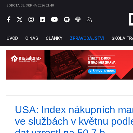
SOBOTA 08. SRPNA 2026 21:48
ÚVOD
O NÁS
ČLÁNKY
ZPRAVODAJSTVÍ
ŠKOLA TR
USA: Index nákupních ma
Ti
ve službách v květnu pod
dat vzrostl na 50,7 b.