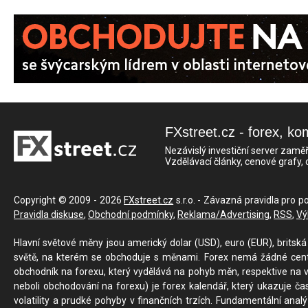
FXstreet.cz - forex, ko
Nezávislý investiční server zaměř
Vzdělávací články, cenové grafy,
Copyright © 2009 - 2026
FXstreet.cz
s.r.o. - Závazná pravidla pro p
Pravidla diskuse
,
Obchodní podmínky
,
Reklama/Advertising
,
RSS
,
Vý
Hlavní světové měny jsou americký dolar (USD), euro (EUR), britská 
světě, na kterém se obchoduje s měnami. Forex nemá žádné centrál
obchodník na forexu, který vydělává na pohyb měn, respektive na v
neboli obchodování na forexu) je forex kalendář, který ukazuje č
volatility a prudké pohyby v finančních trzích. Fundamentální ana