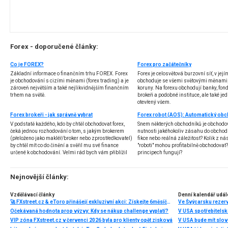
Forex - doporučené články:
Co je FOREX?
Forex pro začátečníky
Základní informace o finančním trhu FOREX. Forex
Forex je celosvětová burzovní síť, v jej
je obchodování s cizími měnami (forex trading) a je
obchoduje se všemi světovými měnami,
zároveň největším a také nejlikvidnějším finančním
koruny. Na forexu obchodují banky, fondy
trhem na světě.
brokeři a podobné instituce, ale také jedn
otevřený všem.
Forex brokeři - jak správně vybrat
V podstatě každého, kdo by chtěl obchodovat forex,
Snem některých obchodníků je obchodo
čeká jednou rozhodování o tom, s jakým brokerem
nutnosti jakéhokoliv zásahu do obchod
(přeloženo jako makléř/broker nebo zprostředkovatel)
fikce nebo reálná záležitost? Kolik z nás
by chtěl mít co do činění a svěřil mu své finance
"roboti" mohou profitabilně obchodovat
určené k obchodování. Velmi rád bych vám přiblížil
principech fungují?
problematiku výběru brokera, rozdíl mezi
jednotlivými typy brokerů a v neposlední řadě uvedu
několik příkladů nejznámějších z nich.
Nejnovější články:
Vzdělávací články
Denní kalendář udál
🚀 FXstreet.cz & eToro přinášejí exkluzivní akci: Získejte 6měsíční členství ve VIP zóně ZDARMA
Ve Švýcarsku rezer
Očekávaná hodnota prop výzvy: Kdy se nákup challenge vyplatí?
V USA spotřebitelsk
VIP zóna FXstreet.cz v červenci 2026 byla pro klienty opět zisková
V USA bude mít slo