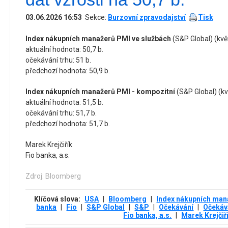
03.06.2026 16:53
Sekce:
Burzovní zpravodajství
Tisk
Index nákupních manažerů PMI ve službách
(S&P Global) (kvě
aktuální hodnota: 50,7 b.
očekávání trhu: 51 b.
předchozí hodnota: 50,9 b.
Index nákupních manažerů PMI - kompozitní
(S&P Global) (kv
aktuální hodnota: 51,5 b.
očekávání trhu: 51,7 b.
předchozí hodnota: 51,7 b.
Marek Krejčiřík
Fio banka, a.s.
Zdroj: Bloomberg
Klíčová slova:
USA
|
Bloomberg
|
Index nákupních man
banka
|
Fio
|
S&P Global
|
S&P
|
Očekávání
|
Očekáv
Fio banka, a.s.
|
Marek Krejčiř