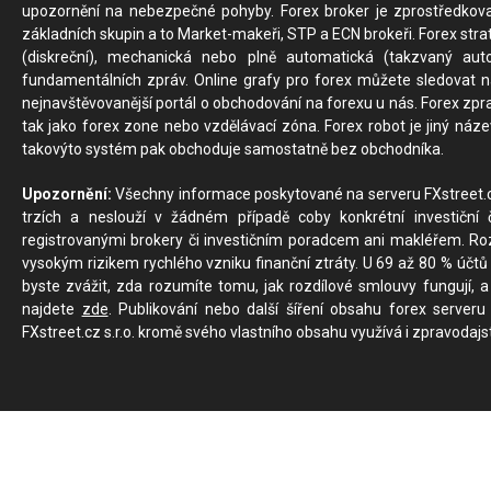
upozornění na nebezpečné pohyby. Forex broker je zprostředkov
základních skupin a to Market-makeři, STP a ECN brokeři. Forex stra
(diskreční), mechanická nebo plně automatická (takzvaný aut
fundamentálních zpráv. Online grafy pro forex můžete sledovat na 
nejnavštěvovanější portál o obchodování na forexu u nás. Forex zprav
tak jako forex zone nebo vzdělávací zóna. Forex robot je jiný náz
takovýto systém pak obchoduje samostatně bez obchodníka.
Upozornění:
Všechny informace poskytované na serveru FXstreet.cz
trzích a neslouží v žádném případě coby konkrétní investiční č
registrovanými brokery či investičním poradcem ani makléřem. Rozd
vysokým rizikem rychlého vzniku finanční ztráty. U 69 až 80 % účtů 
byste zvážit, zda rozumíte tomu, jak rozdílové smlouvy fungují, a
najdete
zde
. Publikování nebo další šíření obsahu forex serveru
FXstreet.cz s.r.o. kromě svého vlastního obsahu využívá i zpravodajs