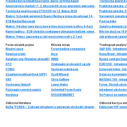
Pražská burza nepatrně posílila, dařilo se firmě Avast
Technická analýza
Americký pre-market 11. 2. Akciový trh se po včerejším výprodeji zotavuje
Praktická ukázka: 
Technická analýza páru ETH/USD na 12. dubna 2023
Praktická ukázka: D
Makro: Schodek veřejných financí Řecka v srpnu dosahoval 14,2 miliard eur
Varovných signálů 
XTB Market Barometr
Past na býky
Makro: Výrobní ceny eurozóny v říjnu meziročně rostly o 4,4 pct
Supply a demand zóny
Ranní nadhoz - ECB ohlásila očekávaný stimulační balíček, německé výnosy méně záporné
Makro: Vývoz Japonska v září meziročně rostl o 2,1 pct
Jak překonat závisl
Forex slovník pojmů
Klíčová slova
Tradingové analýzy 
Binární opce
Forex trading companies
S&P 500 - Intradenn
Reverse order
Arca
Ropa Brent - Intrade
Relativní síla (Relative strength)
INMD
GTC
Očekávání úrokových sazeb
EUR/USD - Intradenn
FOMO
Spotový orderbook
Dolarový index - Int
Uzavřený podílový fond (UPF)
Scott Minerd
Dolar po komentáří
VAT
Chris Gaffney
NASDAQ 100 - Intrad
Úschovna (depot)
Lower Highs
Forex: Shrnutí obc
Půjčování cenných papírů
Unlimited Forex Goals
Intradenní obchodo
Korelace
IVISION MARKET
Ve Francii se opět p
Odborná literatura
Odborné kurzy a se
Kniha "FOREX – Ziskové intradenní a swingové obchodní strategie" od Kathy Lien vychází v češtině!