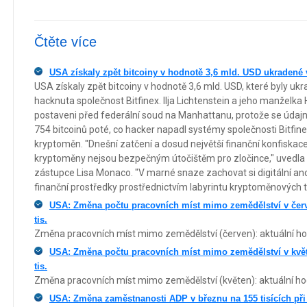
Čtěte více
USA získaly zpět bitcoiny v hodnotě 3,6 mld. USD ukradené 
USA získaly zpět bitcoiny v hodnotě 3,6 mld. USD, které byly ukr
hacknuta společnost Bitfinex. Ilja Lichtenstein a jeho manželk
postaveni před federální soud na Manhattanu, protože se údajně
754 bitcoinů poté, co hacker napadl systémy společnosti Bitfine
kryptoměn. "Dnešní zatčení a dosud největší finanční konfiskace
kryptoměny nejsou bezpečným útočištěm pro zločince," uvedla 
zástupce Lisa Monaco. "V marné snaze zachovat si digitální an
finanční prostředky prostřednictvím labyrintu kryptoměnových t
USA: Změna počtu pracovních míst mimo zemědělství v červn
tis.
Změna pracovních míst mimo zemědělství (červen): aktuální hod
USA: Změna počtu pracovních míst mimo zemědělství v květn
tis.
Změna pracovních míst mimo zemědělství (květen): aktuální hod
USA: Změna zaměstnanosti ADP v březnu na 155 tisících při 