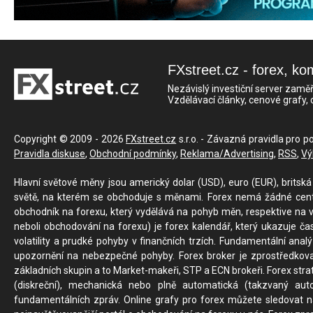
FXstreet.cz - forex, ko
Nezávislý investiční server zaměř
Vzdělávací články, cenové grafy,
Copyright © 2009 - 2026
FXstreet.cz
s.r.o. - Závazná pravidla pro p
Pravidla diskuse
,
Obchodní podmínky
,
Reklama/Advertising
,
RSS
,
Vý
Hlavní světové měny jsou americký dolar (USD), euro (EUR), britská 
světě, na kterém se obchoduje s měnami. Forex nemá žádné centrál
obchodník na forexu, který vydělává na pohyb měn, respektive na v
neboli obchodování na forexu) je forex kalendář, který ukazuje č
volatility a prudké pohyby v finančních trzích. Fundamentální ana
upozornění na nebezpečné pohyby. Forex broker je zprostředkov
základních skupin a to Market-makeři, STP a ECN brokeři. Forex stra
(diskreční), mechanická nebo plně automatická (takzvaný aut
fundamentálních zpráv. Online grafy pro forex můžete sledovat na 