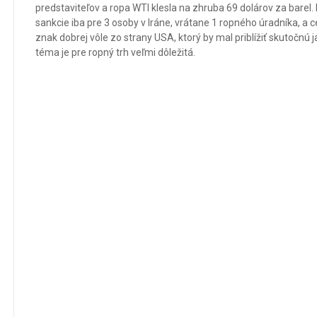
predstaviteľov a ropa WTI klesla na zhruba 69 dolárov za barel. 
sankcie iba pre 3 osoby v Iráne, vrátane 1 ropného úradníka, a c
znak dobrej vôle zo strany USA, ktorý by mal priblížiť skutočnú j
téma je pre ropný trh veľmi dôležitá.