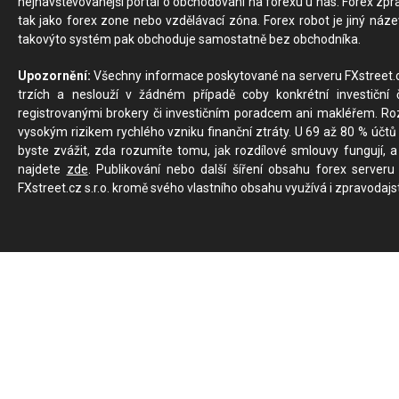
nejnavštěvovanější portál o obchodování na forexu u nás. Forex zprav
tak jako forex zone nebo vzdělávací zóna. Forex robot je jiný náz
takovýto systém pak obchoduje samostatně bez obchodníka.
Upozornění:
Všechny informace poskytované na serveru FXstreet.cz
trzích a neslouží v žádném případě coby konkrétní investiční č
registrovanými brokery či investičním poradcem ani makléřem. Rozd
vysokým rizikem rychlého vzniku finanční ztráty. U 69 až 80 % účtů 
byste zvážit, zda rozumíte tomu, jak rozdílové smlouvy fungují, a
najdete
zde
. Publikování nebo další šíření obsahu forex serveru
FXstreet.cz s.r.o. kromě svého vlastního obsahu využívá i zpravodajs