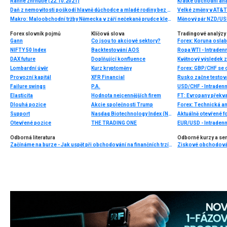
Ranné zhrnutie (22.10.2021)
Krátké obchodní ana
Daň z nemovitosti poškodí hlavně důchodce a mladé rodiny bez vlastního bytu. Jde o další porušený slib vlády, již několikátý
Velké změny v AT&T 
Makro: Maloobchodní tržby Německa v září nečekaně prudce klesly
Měnový pár NZD/USD
Forex slovník pojmů
Klíčová slova
Tradingové analýzy 
Gann
Co jsou to akciové sektory?
Forex: Koruna oslab
NIFTY 50 Index
Backtestování AOS
Ropa WTI - Intraden
DAX future
Doplňující konfluence
Lombardní úvěr
Kurz kryptoměny
Forex: GBP/CHF se 
Provozní kapitál
XFR Financial
Rusko začne testovat
Failure swings
P.A.
USD/CHF - Intradenn
Elasticita
Hodnota nejcennějších firem
Dlouhá pozice
Akcie společnosti Trump
Forex: Technická a
Support
Nasdaq Biotechnology Index (NBI)
Aktuálně otevřené f
Otevřené pozice
THE TRADING ONE
EUR/USD - Intradenn
Odborná literatura
Odborné kurzy a se
Začínáme na burze - Jak uspět při obchodování na finančních trzích (1. vydání)