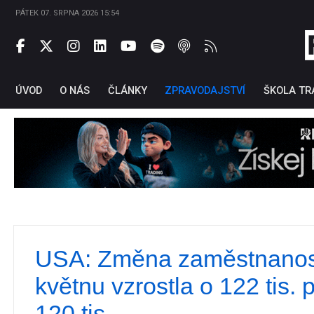
PÁTEK 07. SRPNA 2026 15:54
ÚVOD
O NÁS
ČLÁNKY
ZPRAVODAJSTVÍ
ŠKOLA TR
USA: Změna zaměstnanos
Ti
květnu vzrostla o 122 tis. 
120 tis.