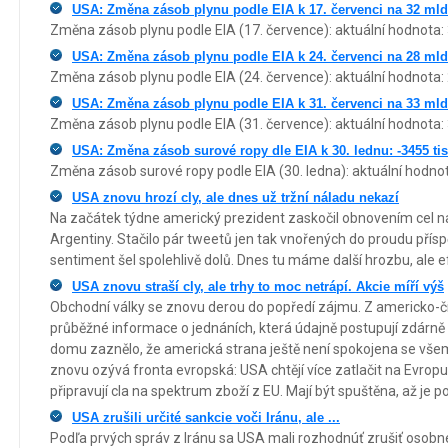
USA: Změna zásob plynu podle EIA k 17. červenci na 32 mld
Změna zásob plynu podle EIA (17. července): aktuální hodnota: 
USA: Změna zásob plynu podle EIA k 24. červenci na 28 mld
Změna zásob plynu podle EIA (24. července): aktuální hodnota: 
USA: Změna zásob plynu podle EIA k 31. červenci na 33 mld
Změna zásob plynu podle EIA (31. července): aktuální hodnota: 
USA: Změna zásob surové ropy dle EIA k 30. lednu: -3455 tisí
Změna zásob surové ropy podle EIA (30. ledna): aktuální hodnota
USA znovu hrozí cly, ale dnes už tržní náladu nekazí
Na začátek týdne americký prezident zaskočil obnovením cel na o
Argentiny. Stačilo pár tweetů jen tak vnořených do proudu příspě
sentiment šel spolehlivě dolů. Dnes tu máme další hrozbu, ale e
USA znovu straší cly, ale trhy to moc netrápí. Akcie míří výš
Obchodní války se znovu derou do popředí zájmu. Z americko-
průběžné informace o jednáních, která údajně postupují zdárně
domu zaznělo, že americká strana ještě není spokojena se vše
znovu ozývá fronta evropská: USA chtějí více zatlačit na Evropu
připravují cla na spektrum zboží z EU. Mají být spuštěna, až je p
USA zrušili určité sankcie voči Iránu, ale ...
Podľa prvých správ z Iránu sa USA mali rozhodnúť zrušiť osobn