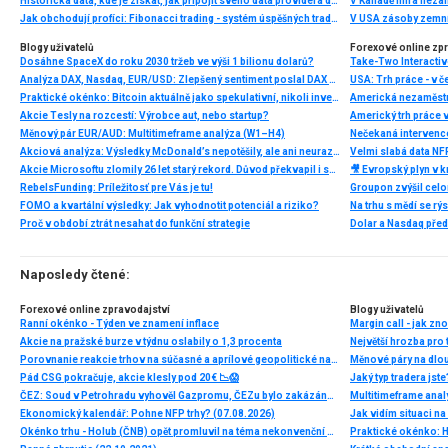
Historická data, kde je získat, jak připojit svého data providera do MultiCharts a proč je budeme potřebovat? (4. díl)
V Kanadě míra neza
Jak obchodují profíci: Fibonacci trading - systém úspěšných traderů
V USA zásoby zemní
Blogy uživatelů
Forexové online zp
Dosáhne SpaceX do roku 2030 tržeb ve výši 1 bilionu dolarů?
Analýza DAX, Nasdaq, EUR/USD: Zlepšený sentiment poslal DAX na nová maxima
Praktické okénko: Bitcoin aktuálně jako spekulativní, nikoli investiční aktivum
Americká nezaměstn
Akcie Tesly na rozcestí: Výrobce aut, nebo startup?
Americký trh práce 
Měnový pár EUR/AUD: Multitimeframe analýza (W1–H4)
Nečekaná intervenc
Akciová analýza: Výsledky McDonald’s nepotěšily, ale ani neurazily. Jakou vizi společnost prezentovala?
Velmi slabá data NFP
Akcie Microsoftu zlomily 26 let starý rekord. Důvod překvapil i samotné investory
🎥 Evropský plyn v kr
RebelsFunding: Príležitosť pre Vás je tu!
FOMO a kvartální výsledky: Jak vyhodnotit potenciál a riziko?
Proč v období ztrát nesahat do funkční strategie
Dolar a Nasdaq před
Naposledy čtené:
Forexové online zpravodajství
Blogy uživatelů
Ranní okénko - Týden ve znamení inflace
Margin call - jak zno
Akcie na pražské burze v týdnu oslabily o 1,3 procenta
Největší hrozba pro
Porovnanie reakcie trhov na súčasné a aprílové geopolitické napätie
Měnové páry na dl
Pád CSG pokračuje, akcie klesly pod 20€ 📉😱
Jaký typ tradera jst
ČEZ: Soud v Petrohradu vyhověl Gazpromu, ČEZu bylo zakázáno pokračovat v arbitráži
Multitimeframe anal
Ekonomický kalendář: Pohne NFP trhy? (07.08.2026)
Jak vidím situaci 
Okénko trhu - Holub (ČNB) opět promluvil na téma nekonvenční měnové politiky
Praktické okénko: H