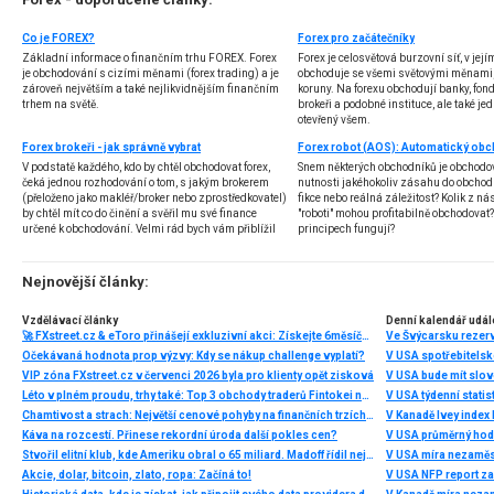
Co je FOREX?
Forex pro začátečníky
Základní informace o finančním trhu FOREX. Forex
Forex je celosvětová burzovní síť, v jej
je obchodování s cizími měnami (forex trading) a je
obchoduje se všemi světovými měnami,
zároveň největším a také nejlikvidnějším finančním
koruny. Na forexu obchodují banky, fondy
trhem na světě.
brokeři a podobné instituce, ale také jedn
otevřený všem.
Forex brokeři - jak správně vybrat
V podstatě každého, kdo by chtěl obchodovat forex,
Snem některých obchodníků je obchodo
čeká jednou rozhodování o tom, s jakým brokerem
nutnosti jakéhokoliv zásahu do obchod
(přeloženo jako makléř/broker nebo zprostředkovatel)
fikce nebo reálná záležitost? Kolik z nás
by chtěl mít co do činění a svěřil mu své finance
"roboti" mohou profitabilně obchodovat
určené k obchodování. Velmi rád bych vám přiblížil
principech fungují?
problematiku výběru brokera, rozdíl mezi
jednotlivými typy brokerů a v neposlední řadě uvedu
několik příkladů nejznámějších z nich.
Nejnovější články:
Vzdělávací články
Denní kalendář udál
🚀 FXstreet.cz & eToro přinášejí exkluzivní akci: Získejte 6měsíční členství ve VIP zóně ZDARMA
Ve Švýcarsku rezer
Očekávaná hodnota prop výzvy: Kdy se nákup challenge vyplatí?
V USA spotřebitelsk
VIP zóna FXstreet.cz v červenci 2026 byla pro klienty opět zisková
V USA bude mít slo
Léto v plném proudu, trhy také: Top 3 obchody traderů Fintokei na indexech a zlatě
V USA týdenní statist
Chamtivost a strach: Největší cenové pohyby na finančních trzích (červenec 2026)
V Kanadě Ivey index
Káva na rozcestí. Přinese rekordní úroda další pokles cen?
V USA průměrný hod
Stvořil elitní klub, kde Ameriku obral o 65 miliard. Madoff řídil největší Ponzi dějin
V USA míra nezaměs
Akcie, dolar, bitcoin, zlato, ropa: Začíná to!
V USA NFP report z