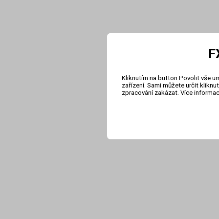
F
Kliknutím na button Povolit vše u
zařízení. Sami můžete určit klikn
zpracování zakázat. Více informa