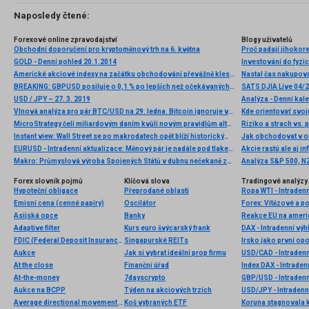
Naposledy čtené:
Forexové online zpravodajství
Blogy uživatelů
Obchodní doporučení pro kryptoměnový trh na 6. května
Proč padají jihokor
GOLD - Denní pohled 20.1.2014
Investování do fyzi
Americké akciové indexy na začátku obchodování převážně klesají
Nastal čas nakupova
BREAKING: GBPUSD posiluje o 0,1 % po lepších než očekávaných údajích o britském HDP 🇬🇧 📈
SATS DJIA Live 04/
USD / JPY – 27. 3. 2019
Analýza - Denní kal
Vlnová analýza pro pár BTC/USD na 29. ledna. Bitcoin ignoruje všechny překážky
Kde orientovať svo
MicroStrategy čelí miliardovým daním kvůli novým pravidlům alternativní firemní daně
Riziko a strach vs. 
Instant view: Wall Street se po makrodatech opět blíží historickým rekordům
Jak obchodovat v o
EURUSD - Intradenní aktualizace: Měnový pár je nadále pod tlakem a míří pod 1,42
Akcie rastú ale aj inf
Makro: Průmyslová výroba Spojených Států v dubnu nečekaně zpomalila
Forex slovník pojmů
Klíčová slova
Tradingové analýzy 
Hypoteční obligace
Přeprodané oblasti
Ropa WTI - Intraden
Emisní cena (cenné papíry)
Oscilátor
Forex: Vítězové a p
Asijská opce
Banky
Adaptive filter
Kurs euro švýcarský frank
DAX - Intradenní výh
FDIC (Federal Deposit Insurance Corporation)
Singapurské REITs
Irsko jako první op
Aukce
Jak si vybrat ideální prop firmu
USD/CAD - Intradenn
At the close
Finanční úřad
Index DAX - Intraden
At-the-money
7dayscrypto
GBP/USD - Intradenn
Aukce na BCPP
Týden na akciových trzích
USD/JPY - Intradenn
Average directional movement index (ADX)
Koš vybraných ETF
Koruna stagnovala k 