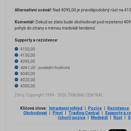
Alternativní scénář:
Nad 4095,00 je pravděpodobný růst na 4130
Komentář:
Dokud se zlato bude obchodovat pod rezistencí 409
pohyb do strany s mírnou medvědí tendencí.
Supporty a rezistence:
4150,00
4130,00
4095,00
4061,00 - poslední hodnota
4040,00
4020,00
4000,00
Zdroj: Copyright 1999 - 2026 TRADING CENTRAL
Klíčová slova:
Intradenní výhled
|
Pozice
|
Rezistence
Obchodovat
|
Pivot
|
Trading Central
|
Supporty a r
(short) pozice
|
Medvědi
|
Růst
|
S