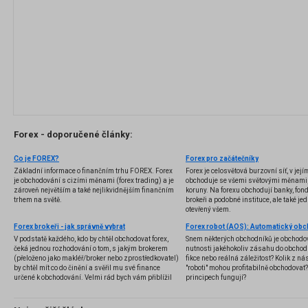
Forex - doporučené články:
Co je FOREX?
Forex pro začátečníky
Základní informace o finančním trhu FOREX. Forex
Forex je celosvětová burzovní síť, v jej
je obchodování s cizími měnami (forex trading) a je
obchoduje se všemi světovými měnami,
zároveň největším a také nejlikvidnějším finančním
koruny. Na forexu obchodují banky, fondy
trhem na světě.
brokeři a podobné instituce, ale také jedn
otevřený všem.
Forex brokeři - jak správně vybrat
V podstatě každého, kdo by chtěl obchodovat forex,
Snem některých obchodníků je obchodo
čeká jednou rozhodování o tom, s jakým brokerem
nutnosti jakéhokoliv zásahu do obchod
(přeloženo jako makléř/broker nebo zprostředkovatel)
fikce nebo reálná záležitost? Kolik z nás
by chtěl mít co do činění a svěřil mu své finance
"roboti" mohou profitabilně obchodovat
určené k obchodování. Velmi rád bych vám přiblížil
principech fungují?
problematiku výběru brokera, rozdíl mezi
jednotlivými typy brokerů a v neposlední řadě uvedu
několik příkladů nejznámějších z nich.