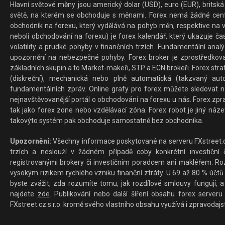
Hlavní světové měny jsou americký dolar (USD), euro (EUR), britská 
světě, na kterém se obchoduje s měnami. Forex nemá žádné centrál
obchodník na forexu, který vydělává na pohyb měn, respektive na v
neboli obchodování na forexu) je forex kalendář, který ukazuje č
volatility a prudké pohyby v finančních trzích. Fundamentální ana
upozornění na nebezpečné pohyby. Forex broker je zprostředkov
základních skupin a to Market-makeři, STP a ECN brokeři. Forex stra
(diskreční), mechanická nebo plně automatická (takzvaný aut
fundamentálních zpráv. Online grafy pro forex můžete sledovat na 
nejnavštěvovanější portál o obchodování na forexu u nás. Forex zprav
tak jako forex zone nebo vzdělávací zóna. Forex robot je jiný náz
takovýto systém pak obchoduje samostatně bez obchodníka.
Upozornění:
Všechny informace poskytované na serveru FXstreet.cz
trzích a neslouží v žádném případě coby konkrétní investiční č
registrovanými brokery či investičním poradcem ani makléřem. Rozd
vysokým rizikem rychlého vzniku finanční ztráty. U 69 až 80 % účtů 
byste zvážit, zda rozumíte tomu, jak rozdílové smlouvy fungují, a
najdete
zde
. Publikování nebo další šíření obsahu forex serveru
FXstreet.cz s.r.o. kromě svého vlastního obsahu využívá i zpravodajs