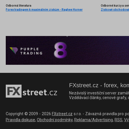
Odborná literatura
Odborné kurzy a se
Forex tradingem k maximálním ziskům - Raghee Horner
FXstreet.cz - forex, ko
Nezávislý investiční server zaměř
Vzdělávací články, cenové grafy,
Copyright © 2009 - 2026
FXstreet.cz
s.r.o. - Závazná pravidla pro p
Pravidla diskuse
,
Obchodní podmínky
,
Reklama/Advertising
,
RSS
,
Vý