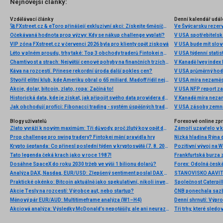
Nejnovější články:
Vzdělávací články
Denní kalendář udál
🚀 FXstreet.cz & eToro přinášejí exkluzivní akci: Získejte 6měsíční členství ve VIP zóně ZDARMA
Ve Švýcarsku rezer
Očekávaná hodnota prop výzvy: Kdy se nákup challenge vyplatí?
V USA spotřebitelsk
VIP zóna FXstreet.cz v červenci 2026 byla pro klienty opět zisková
V USA bude mít slo
Léto v plném proudu, trhy také: Top 3 obchody traderů Fintokei na indexech a zlatě
V USA týdenní statist
Chamtivost a strach: Největší cenové pohyby na finančních trzích (červenec 2026)
V Kanadě Ivey index
Káva na rozcestí. Přinese rekordní úroda další pokles cen?
V USA průměrný hod
Stvořil elitní klub, kde Ameriku obral o 65 miliard. Madoff řídil největší Ponzi dějin
V USA míra nezaměs
Akcie, dolar, bitcoin, zlato, ropa: Začíná to!
V USA NFP report z
Historická data, kde je získat, jak připojit svého data providera do MultiCharts a proč je budeme potřebovat? (4. díl)
V Kanadě míra neza
Jak obchodují profíci: Fibonacci trading - systém úspěšných traderů
V USA zásoby zemní
Blogy uživatelů
Forexové online zp
Zlato vyráží k novým maximům: Tři důvody, proč žlutý kov opět dominuje
Prop challenge pro swing tradery? Fintokei mění pravidla hry
Nízká hladina Rýna 
Krypto šeptanda: Co přinesl poslední týden v kryptosvětě (7. 8. 2026)
Pozitivní vývoj na Wa
Tato legenda čeká krach jako v roce 1987!
Frankfurtská burza 
Dosáhne SpaceX do roku 2030 tržeb ve výši 1 bilionu dolarů?
Analýza DAX, Nasdaq, EUR/USD: Zlepšený sentiment poslal DAX na nová maxima
Praktické okénko: Bitcoin aktuálně jako spekulativní, nikoli investiční aktivum
Akcie Tesly na rozcestí: Výrobce aut, nebo startup?
Měnový pár EUR/AUD: Multitimeframe analýza (W1–H4)
Denní shrnutí: Výpro
Akciová analýza: Výsledky McDonald’s nepotěšily, ale ani neurazily. Jakou vizi společnost prezentovala?
Tři trhy, které sledo