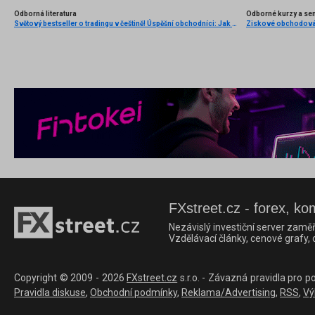
Odborná literatura
Odborné kurzy a se
Světový bestseller o tradingu v češtině! Úspěšní obchodníci: Jak běžní lidé porážejí Wall Street v jeho vlastní hře
FXstreet.cz - forex, ko
Nezávislý investiční server zaměř
Vzdělávací články, cenové grafy,
Copyright © 2009 - 2026
FXstreet.cz
s.r.o. - Závazná pravidla pro p
Pravidla diskuse
,
Obchodní podmínky
,
Reklama/Advertising
,
RSS
,
Vý