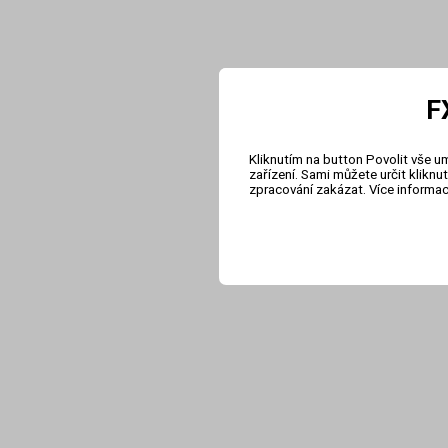
F
Kliknutím na button Povolit vše u
zařízení. Sami můžete určit klikn
zpracování zakázat. Více informa