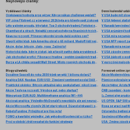
Nejnovější články:
Vzdělávací články
Denní kalendář udál
Očekávaná hodnota prop výzvy: Kdy se nákup challenge vyplatí?
V USA bude mít slo
VIP zóna FXstreet.cz v červenci 2026 byla pro klienty opět zisková
V USA týdenní statist
Léto v plném proudu, trhy také: Top 3 obchody traderů Fintokei na indexech a zlatě
V Kanadě Ivey index
Chamtivost a strach: Největší cenové pohyby na finančních trzích (červenec 2026)
V USA průměrný hod
Káva na rozcestí. Přinese rekordní úroda další pokles cen?
V USA míra nezaměs
Stvořil elitní klub, kde Ameriku obral o 65 miliard. Madoff řídil největší Ponzi dějin
V USA NFP report z
Akcie, dolar, bitcoin, zlato, ropa: Začíná to!
V Kanadě míra neza
Historická data, kde je získat, jak připojit svého data providera do MultiCharts a proč je budeme potřebovat? (4. díl)
V USA zásoby zemní
Jak obchodují profíci: Fibonacci trading - systém úspěšných traderů
V USA žádosti o po
Burza v LA chtěla sesadit Wall Street. Místo ropných obchodů dnes místem duní basy
V eurozóně maloobc
Blogy uživatelů
Forexové online zp
Dosáhne SpaceX do roku 2030 tržeb ve výši 1 bilionu dolarů?
Analýza DAX, Nasdaq, EUR/USD: Zlepšený sentiment poslal DAX na nová maxima
Praktické okénko: Bitcoin aktuálně jako spekulativní, nikoli investiční aktivum
Akcie Tesly na rozcestí: Výrobce aut, nebo startup?
ČNB zasedání - ko
Měnový pár EUR/AUD: Multitimeframe analýza (W1–H4)
📉 Zemní plyn prudc
Akciová analýza: Výsledky McDonald’s nepotěšily, ale ani neurazily. Jakou vizi společnost prezentovala?
Akcie Microsoftu zlomily 26 let starý rekord. Důvod překvapil i samotné investory
Ropa se vrací nad 8
RebelsFunding: Príležitosť pre Vás je tu!
FOMO a kvartální výsledky: Jak vyhodnotit potenciál a riziko?
Proč v období ztrát nesahat do funkční strategie