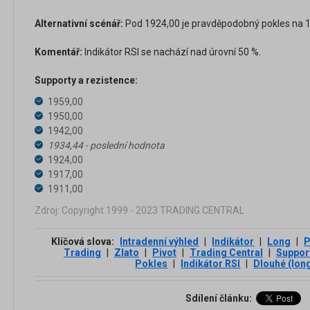
Alternativní scénář:
Pod 1924,00 je pravděpodobný pokles na 1
Komentář:
Indikátor RSI se nachází nad úrovní 50 %.
Supporty a rezistence:
1959,00
1950,00
1942,00
1934,44 - poslední hodnota
1924,00
1917,00
1911,00
Zdroj: Copyright 1999 - 2023 TRADING CENTRAL
Klíčová slova:
Intradenní výhled
|
Indikátor
|
Long
|
P
Trading
|
Zlato
|
Pivot
|
Trading Central
|
Support
Pokles
|
Indikátor RSI
|
Dlouhé (lon
Sdílení článku: