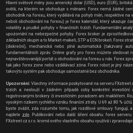
Hlavní světové měny jsou americký dolar (USD), euro (EUR), britská 
světě, na kterém se obchoduje s měnami. Forex nemá žádné centrál
obchodník na forexu, který vydělává na pohyb měn, respektive na v
neboli obchodování na forexu) je forex kalendář, který ukazuje č
volatility a prudké pohyby v finančních trzích. Fundamentální ana
upozornění na nebezpečné pohyby. Forex broker je zprostředkov
základních skupin a to Market-makeři, STP a ECN brokeři. Forex stra
(diskreční), mechanická nebo plně automatická (takzvaný aut
fundamentálních zpráv. Online grafy pro forex můžete sledovat na 
nejnavštěvovanější portál o obchodování na forexu u nás. Forex zprav
tak jako forex zone nebo vzdělávací zóna. Forex robot je jiný náz
takovýto systém pak obchoduje samostatně bez obchodníka.
Upozornění:
Všechny informace poskytované na serveru FXstreet.cz
trzích a neslouží v žádném případě coby konkrétní investiční č
registrovanými brokery či investičním poradcem ani makléřem. Rozd
vysokým rizikem rychlého vzniku finanční ztráty. U 69 až 80 % účtů 
byste zvážit, zda rozumíte tomu, jak rozdílové smlouvy fungují, a
najdete
zde
. Publikování nebo další šíření obsahu forex serveru
FXstreet.cz s.r.o. kromě svého vlastního obsahu využívá i zpravodajs