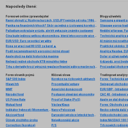
Naposledy čtené:
Forexové online zpravodajství
Blogy uživatelů
Ranní shrnutí 📈 Růsty na burzách, USDJPY nejníže od roku 1986 (30.06.2026)
Samsung a giganti pa
Panika na finančných trhoch? Skôr sa jedná o izolovanú korekciu na akciách.
Slippage v prop tradi
Palladium pokračuje v růstu, ale trh vykazuje známky zastavení
Nedělní příprava: F
Čína bude jedinou velkou ekonomikou, která letos poroste více než loni
EUR/USD: Euro se potácí ve větru
AI mánie má nového 
Ropa se vrací nad 80 USD za barel 🔼
Praktické okénko: 
Podíl nezaměstnaných v prosinci mírně stoupl
Analýza Nasdaq, EUR
Apple útočí na další historická maxima
Dolar si užívá nadv
Nejlepší reálné obchody XTB minulého týdne
Trhu s deriváty hrozí výrazná regulace finanční páky a marže na konkrétní pozice. Každý se může postavit proti
Proč padají jihokor
Forex slovník pojmů
Klíčová slova
Tradingové analýzy 
S&P 500 Index
Korekce na rizikových aktivech
Forex: Technická a
Hlavní trh
Procentuální vstupy
Swingové obchodová
MMF
Americké domácnosti
EUR/GBP - Intradenn
Národní fond
Postupné otevírání ekonomiky
CAC 40 - Intradenní 
US Prime Rate
Proof of Stake (PoS)
Mutual fond
Václav Klaus
Forex: Obchody z po
Indikátor hybnosti (Momentum indicator)
Nancy Pelosiová
Řecko odmítá další 
Akciový fond
Evropský výrobce letecké techniky
Účinek složitého úroku
Nejvýkonnější akcie
Index NASDAQ 100 (C
Correction (korekce)
P/S
Trh nových rodinný