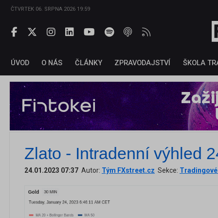
ČTVRTEK 06. SRPNA 2026 19:59
ÚVOD
O NÁS
ČLÁNKY
ZPRAVODAJSTVÍ
ŠKOLA TR
Zlato - Intradenní výhled 
24.01.2023 07:37
Autor:
Tým FXstreet.cz
Sekce:
Tradingové 