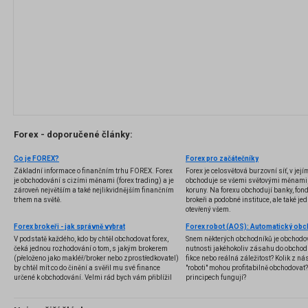
Forex - doporučené články:
Co je FOREX?
Forex pro začátečníky
Základní informace o finančním trhu FOREX. Forex
Forex je celosvětová burzovní síť, v jej
je obchodování s cizími měnami (forex trading) a je
obchoduje se všemi světovými měnami,
zároveň největším a také nejlikvidnějším finančním
koruny. Na forexu obchodují banky, fondy
trhem na světě.
brokeři a podobné instituce, ale také jedn
otevřený všem.
Forex brokeři - jak správně vybrat
V podstatě každého, kdo by chtěl obchodovat forex,
Snem některých obchodníků je obchodo
čeká jednou rozhodování o tom, s jakým brokerem
nutnosti jakéhokoliv zásahu do obchod
(přeloženo jako makléř/broker nebo zprostředkovatel)
fikce nebo reálná záležitost? Kolik z nás
by chtěl mít co do činění a svěřil mu své finance
"roboti" mohou profitabilně obchodovat
určené k obchodování. Velmi rád bych vám přiblížil
principech fungují?
problematiku výběru brokera, rozdíl mezi
jednotlivými typy brokerů a v neposlední řadě uvedu
několik příkladů nejznámějších z nich.