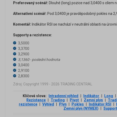
Preferovaný scénář:
Dlouhé (long) pozice nad 3,0400 s cílem n
Alternativní scénář:
Pod 3,0400 je pravděpodobný pokles na 2,9
Komentář:
Indikátor RSI se nachází v neutrální oblasti na úrovni
Supporty a rezistence:
3,5000
3,3700
3,2900
3,1360 - poslední hodnota
3,0400
2,9100
2,8300
Zdroj: Copyright 1999 - 2026 TRADING CENTRAL
Klíčová slova:
Intradenní výhled
|
Indikátor
|
Long
|
Rezistence
|
Trading
|
Pivot
|
Zemní plyn
|
Trad
rezistence
|
Výhled
|
Plyn
|
Pokles
|
Indikátor RSI
|
Zemní plyn (NYMEX)
|
Suppor