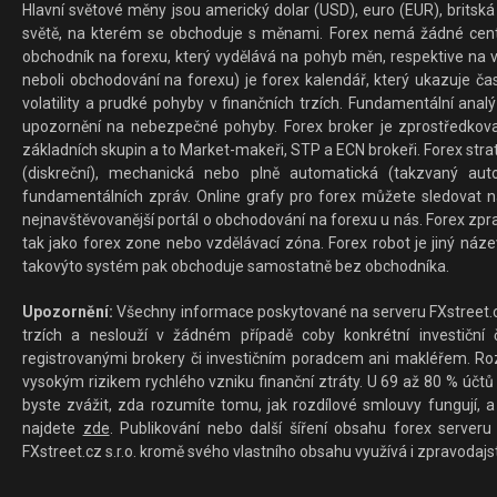
Hlavní světové měny jsou americký dolar (USD), euro (EUR), britská 
světě, na kterém se obchoduje s měnami. Forex nemá žádné centrál
obchodník na forexu, který vydělává na pohyb měn, respektive na v
neboli obchodování na forexu) je forex kalendář, který ukazuje č
volatility a prudké pohyby v finančních trzích. Fundamentální ana
upozornění na nebezpečné pohyby. Forex broker je zprostředkov
základních skupin a to Market-makeři, STP a ECN brokeři. Forex stra
(diskreční), mechanická nebo plně automatická (takzvaný aut
fundamentálních zpráv. Online grafy pro forex můžete sledovat na 
nejnavštěvovanější portál o obchodování na forexu u nás. Forex zprav
tak jako forex zone nebo vzdělávací zóna. Forex robot je jiný náz
takovýto systém pak obchoduje samostatně bez obchodníka.
Upozornění:
Všechny informace poskytované na serveru FXstreet.cz
trzích a neslouží v žádném případě coby konkrétní investiční č
registrovanými brokery či investičním poradcem ani makléřem. Rozd
vysokým rizikem rychlého vzniku finanční ztráty. U 69 až 80 % účtů 
byste zvážit, zda rozumíte tomu, jak rozdílové smlouvy fungují, a
najdete
zde
. Publikování nebo další šíření obsahu forex serveru
FXstreet.cz s.r.o. kromě svého vlastního obsahu využívá i zpravodajs