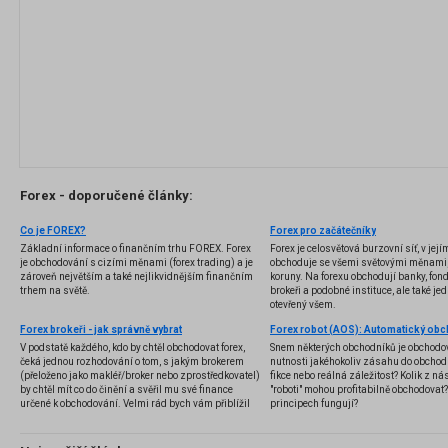
Forex - doporučené články:
Co je FOREX?
Forex pro začátečníky
Základní informace o finančním trhu FOREX. Forex
Forex je celosvětová burzovní síť, v jej
je obchodování s cizími měnami (forex trading) a je
obchoduje se všemi světovými měnami,
zároveň největším a také nejlikvidnějším finančním
koruny. Na forexu obchodují banky, fondy
trhem na světě.
brokeři a podobné instituce, ale také jedn
otevřený všem.
Forex brokeři - jak správně vybrat
V podstatě každého, kdo by chtěl obchodovat forex,
Snem některých obchodníků je obchodo
čeká jednou rozhodování o tom, s jakým brokerem
nutnosti jakéhokoliv zásahu do obchod
(přeloženo jako makléř/broker nebo zprostředkovatel)
fikce nebo reálná záležitost? Kolik z nás
by chtěl mít co do činění a svěřil mu své finance
"roboti" mohou profitabilně obchodovat
určené k obchodování. Velmi rád bych vám přiblížil
principech fungují?
problematiku výběru brokera, rozdíl mezi
jednotlivými typy brokerů a v neposlední řadě uvedu
několik příkladů nejznámějších z nich.