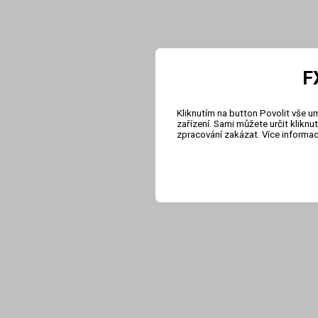
F
Kliknutím na button Povolit vše u
zařízení. Sami můžete určit klikn
zpracování zakázat. Více informa