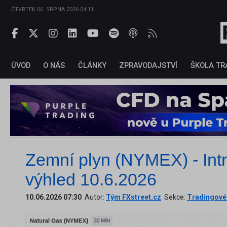
ČTVRTEK 06. SRPNA 2026 04:11
ÚVOD
O NÁS
ČLÁNKY
ZPRAVODAJSTVÍ
ŠKOLA TR
Zemní plyn (NYMEX) - Int
výhled 10.6.2026
10.06.2026 07:30
Autor:
Tým FXstreet.cz
Sekce:
Tradingové 