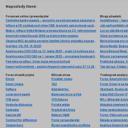
Naposledy čtené:
Forexové online zpravodajství
Blogy uživatelů
Centrálne banky reagujú – vyzerá to na pokračovanie súčasnej vlny globálneho uvoľňovania
Gestaltismus – tva
Inflace v ČR zůstává pod cílem ČNB, ta přesto své úrokové sazby snižovat nebude. Obává se inflačních tlaků ve službách a obecněji v jádrových položkách
Jak najít perfektní o
Makro: Inflace Velké Británie v červnu klesla na 2,5 -leté minimum
Lze se stát díky tra
Americký index Russell 2000 na historickém maximu
Skupina MOL dosáhla v prvním čtvrtletí silných výsledků navzdory náročnému geopolitickému prostředí a krizím v dodávkách energií
Moje příprava pro ná
Graf dne: OIL (05.10.2022)
Akcie Nestlé: Budou
Analýza páru USD/CAD na 13. ledna 2023 – první cíl poklesu dosažen
Akcie Beyond Meat: 
Analýza páru USD/CAD na 1. června 2023 – proražená trendová linie a potenciál dalšího poklesu
Bitcoin zaznamenal 
Fed čeká na inflaci. Dolar může výrazně kolísat
Praktická ukázka: Sk
Denní rychlý přehled – analýzy hlavních měnových párů 27.12.2013
Tak jde čas: 5 týden
Forex slovník pojmů
Klíčová slova
Tradingové analýzy 
Emise
Počátek změny
Denní změna
TA3
Deflace
Alphabet Inc.
Sberbank: Ruská ek
Long/short equity
Bankovní krize v USA
Index DAX (Eurex) (F
ITM opce
CFD/futures
Hodnota dluhopisu
Polská vláda
Aktuálně otevřené f
Daytrader
Hračkářská firma
Index spekulativníh
Daňový štít
Řetězec H&M
Forex: Vítězové a p
Contract for difference
Forex zpravodajství
Nálada v německém 
Směnný kurz
Řízení investičního portfolia
Analýza hlavních m