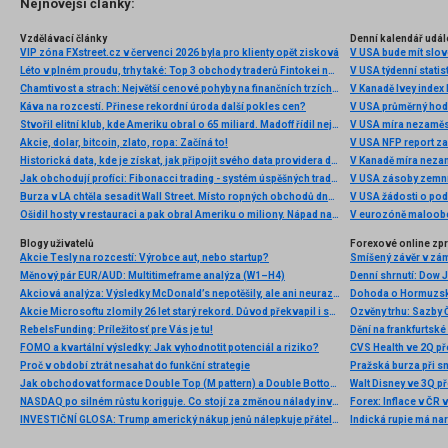
Nejnovější články:
Vzdělávací články
Denní kalendář udál
VIP zóna FXstreet.cz v červenci 2026 byla pro klienty opět zisková
V USA bude mít slo
Léto v plném proudu, trhy také: Top 3 obchody traderů Fintokei na indexech a zlatě
V USA týdenní statist
Chamtivost a strach: Největší cenové pohyby na finančních trzích (červenec 2026)
V Kanadě Ivey index
Káva na rozcestí. Přinese rekordní úroda další pokles cen?
V USA průměrný hod
Stvořil elitní klub, kde Ameriku obral o 65 miliard. Madoff řídil největší Ponzi dějin
V USA míra nezaměs
Akcie, dolar, bitcoin, zlato, ropa: Začíná to!
V USA NFP report z
Historická data, kde je získat, jak připojit svého data providera do MultiCharts a proč je budeme potřebovat? (4. díl)
V Kanadě míra neza
Jak obchodují profíci: Fibonacci trading - systém úspěšných traderů
V USA zásoby zemní
Burza v LA chtěla sesadit Wall Street. Místo ropných obchodů dnes místem duní basy
V USA žádosti o po
Ošidil hosty v restauraci a pak obral Ameriku o miliony. Nápad na obří podvod dostal Ponzi náhodou
V eurozóně maloobc
Blogy uživatelů
Forexové online zp
Akcie Tesly na rozcestí: Výrobce aut, nebo startup?
Smíšený závěr v zá
Měnový pár EUR/AUD: Multitimeframe analýza (W1–H4)
Akciová analýza: Výsledky McDonald’s nepotěšily, ale ani neurazily. Jakou vizi společnost prezentovala?
Dohoda o Hormuzské
Akcie Microsoftu zlomily 26 let starý rekord. Důvod překvapil i samotné investory
RebelsFunding: Príležitosť pre Vás je tu!
FOMO a kvartální výsledky: Jak vyhodnotit potenciál a riziko?
Proč v období ztrát nesahat do funkční strategie
Pražská burza při s
Jak obchodovat formace Double Top (M pattern) a Double Bottom (W pattern)
NASDAQ po silném růstu koriguje. Co stojí za změnou nálady investorů?
INVESTIČNÍ GLOSA: Trump americký nákup jenů nálepkuje přátelstvím. Pravda je jinde