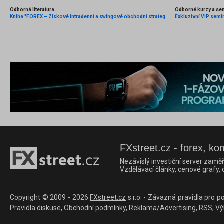
Odborná literatura
Odborné kurzy a se
Kniha "FOREX – Ziskové intradenní a swingové obchodní strategie" od Kathy Lien vychází v češtině!
Exkluzivní VIP semi
FXstreet.cz - forex, ko
Nezávislý investiční server zaměř
Vzdělávací články, cenové grafy,
Copyright © 2009 - 2026
FXstreet.cz
s.r.o. - Závazná pravidla pro p
Pravidla diskuse
,
Obchodní podmínky
,
Reklama/Advertising
,
RSS
,
Vý