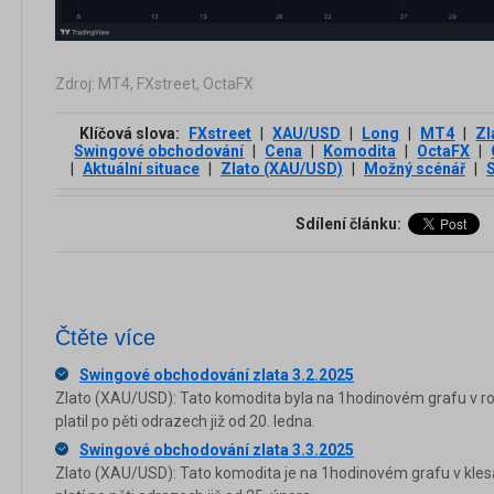
Zdroj: MT4, FXstreet, OctaFX
Klíčová slova:
FXstreet
|
XAU/USD
|
Long
|
MT4
|
Zl
Swingové obchodování
|
Cena
|
Komodita
|
OctaFX
|
|
Aktuální situace
|
Zlato (XAU/USD)
|
Možný scénář
|
Sdílení článku:
Čtěte více
Swingové obchodování zlata 3.2.2025
Zlato (XAU/USD): Tato komodita byla na 1hodinovém grafu v r
platil po pěti odrazech již od 20. ledna.
Swingové obchodování zlata 3.3.2025
Zlato (XAU/USD): Tato komodita je na 1hodinovém grafu v kles