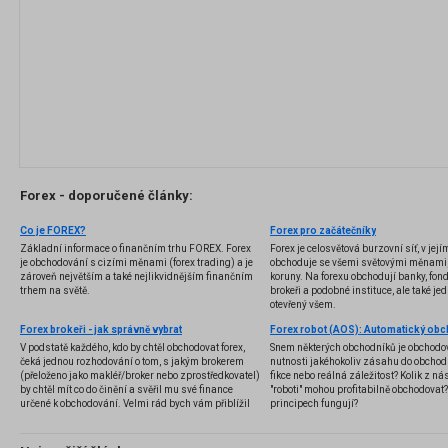
Forex - doporučené články:
Co je FOREX?
Forex pro začátečníky
Základní informace o finančním trhu FOREX. Forex
Forex je celosvětová burzovní síť, v jej
je obchodování s cizími měnami (forex trading) a je
obchoduje se všemi světovými měnami,
zároveň největším a také nejlikvidnějším finančním
koruny. Na forexu obchodují banky, fondy
trhem na světě.
brokeři a podobné instituce, ale také jedn
otevřený všem.
Forex brokeři - jak správně vybrat
V podstatě každého, kdo by chtěl obchodovat forex,
Snem některých obchodníků je obchodo
čeká jednou rozhodování o tom, s jakým brokerem
nutnosti jakéhokoliv zásahu do obchod
(přeloženo jako makléř/broker nebo zprostředkovatel)
fikce nebo reálná záležitost? Kolik z nás
by chtěl mít co do činění a svěřil mu své finance
"roboti" mohou profitabilně obchodovat
určené k obchodování. Velmi rád bych vám přiblížil
principech fungují?
problematiku výběru brokera, rozdíl mezi
jednotlivými typy brokerů a v neposlední řadě uvedu
několik příkladů nejznámějších z nich.