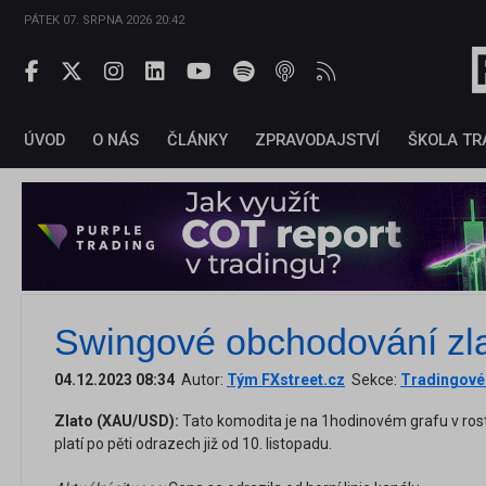
PÁTEK 07. SRPNA 2026 20:42
ÚVOD
O NÁS
ČLÁNKY
ZPRAVODAJSTVÍ
ŠKOLA TR
Swingové obchodování zla
04.12.2023 08:34
Autor:
Tým FXstreet.cz
Sekce:
Tradingové 
Zlato (XAU/USD):
Tato komodita je na 1hodinovém grafu v ros
platí po pěti odrazech již od 10. listopadu.