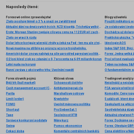
Naposledy čtené:
Forexové online zpravodajství
Blogy uživatelů
Zlato posiluje téměř o 3 % a snaží se zvrátit trend
Použití indikátorů
Aktuální dění na devizových trzích: NZD klopýtá; Trichetův velký den
Je oslabování česk
Erste: Morgan Stanley zvyšuje cílovou cenu na 112 EUR při zachování doporučení
Dochádza už dolaro
Zlato se vrací k růstu
Praktická ukázka: "
Dolar lehce koriguje včerejší ztráty a čeká na Fed - ten mu ale zřejmě nepomůže
Ideologie AOS
Nová maxima na stříbře po průrazu vzorce trojúhelníku.
Index S&P 500: Býci
Americký dolar znovu nabývá na síle uprostřed agresivní politiky Fedu
Forex: Jedna velká 
O2 loni klesl zisk po zdanění o 0,7 procenta na 6,09 miliardy korun
Letní nuda na koruně
Týden na indexu S&
Ranní zpráva z akciového trhu: Uvolnění napětí
O fundamentálním s
Forex slovník pojmů
Klíčová slova
Tradingové analýzy 
Býčí trh (bull market)
Schopnosti číst trhy
Nejsilnější a nejsla
Cash management account (CMA)
Antidumpingová cla
Parita
Marshallovy ostrovy
Limit (order)
Kryptotrhy
5 událostí, které dn
FOMO
Uvolnit měnovou politiku
Spekulanti na vítězs
Short put
ProSiebenSat.1
Spotřebitelská důvěr
Tape
Společnost XTB
Aktuálně otevřené 
Správce konkursní podstaty
Měny kurz
Forex: Dočkáme se 
Swing
Pomoc ekonomice
Forex: Otestuje GB
Čekací doba
Komentáře centrálních bankéřů