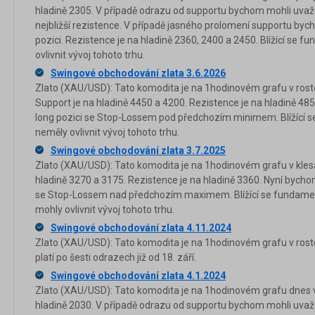
hladině 2305. V případě odrazu od supportu bychom mohli uvažov
nejbližší rezistence. V případě jasného prolomení supportu by
pozici. Rezistence je na hladině 2360, 2400 a 2450. Blížící se 
ovlivnit vývoj tohoto trhu.
Swingové obchodování zlata 3.6.2026
Zlato (XAU/USD): Tato komodita je na 1hodinovém grafu v rosto
Support je na hladině 4450 a 4200. Rezistence je na hladině 48
long pozici se Stop-Lossem pod předchozím minimem. Blížící s
neměly ovlivnit vývoj tohoto trhu.
Swingové obchodování zlata 3.7.2025
Zlato (XAU/USD): Tato komodita je na 1hodinovém grafu v klesa
hladině 3270 a 3175. Rezistence je na hladině 3360. Nyní bycho
se Stop-Lossem nad předchozím maximem. Blížící se fundamen
mohly ovlivnit vývoj tohoto trhu.
Swingové obchodování zlata 4.11.2024
Zlato (XAU/USD): Tato komodita je na 1hodinovém grafu v ros
platí po šesti odrazech již od 18. září.
Swingové obchodování zlata 4.1.2024
Zlato (XAU/USD): Tato komodita je na 1hodinovém grafu dnes v
hladině 2030. V případě odrazu od supportu bychom mohli uvažov