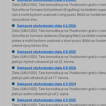
Zlato (XAU/USD): Tato komodita je na 1hodinovém grafu v rosto
Vytvořila se formace býčí pohlcení (Engulfing) na lokálním supp
růst a mohli bychom uvažovat o long pozici. Blížící se fundamen
vývoj tohoto trhu.
Swingové obchodování zlata 4.6.2026
Zlato (XAU/USD): Tato komodita je na 1hodinovém grafu v rosto
Vytvořila se formace oběšenec (Hanging Man) na lokální reziste
pokles a mohli bychom uvažovat o short pozici. Blížící se fund
ovlivnit vývoj tohoto trhu.
Swingové obchodování zlata 4.8.2025
Zlato (XAU/USD): Tato komodita je na 1hodinovém grafu v ros
platí po čtyřech odrazech již od 23. června.
Swingové obchodování zlata 4.8.2026
Zlato (XAU/USD): Tato komodita je na 1hodinovém grafu v kles
platí po pěti odrazech již od 17. června.
Swingové obchodování zlata 4.9.2024
Zlato (XAU/USD): Tato komodita je na 1hodinovém grafu v ros
platí po sedmi odrazech již od 2. srpna.
Swingové obchodování zlata 4.9.2025
Zlato (XAU/USD): Tato komodita je na 1hodinovém grafu v rosto