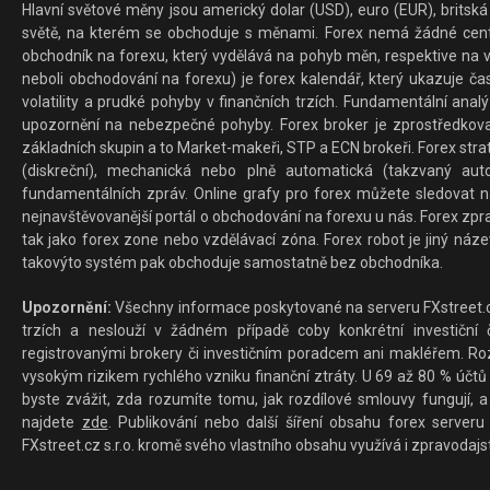
Hlavní světové měny jsou americký dolar (USD), euro (EUR), britská 
světě, na kterém se obchoduje s měnami. Forex nemá žádné centrál
obchodník na forexu, který vydělává na pohyb měn, respektive na v
neboli obchodování na forexu) je forex kalendář, který ukazuje č
volatility a prudké pohyby v finančních trzích. Fundamentální ana
upozornění na nebezpečné pohyby. Forex broker je zprostředkov
základních skupin a to Market-makeři, STP a ECN brokeři. Forex stra
(diskreční), mechanická nebo plně automatická (takzvaný aut
fundamentálních zpráv. Online grafy pro forex můžete sledovat na 
nejnavštěvovanější portál o obchodování na forexu u nás. Forex zprav
tak jako forex zone nebo vzdělávací zóna. Forex robot je jiný náz
takovýto systém pak obchoduje samostatně bez obchodníka.
Upozornění:
Všechny informace poskytované na serveru FXstreet.cz
trzích a neslouží v žádném případě coby konkrétní investiční č
registrovanými brokery či investičním poradcem ani makléřem. Rozd
vysokým rizikem rychlého vzniku finanční ztráty. U 69 až 80 % účtů 
byste zvážit, zda rozumíte tomu, jak rozdílové smlouvy fungují, a
najdete
zde
. Publikování nebo další šíření obsahu forex serveru
FXstreet.cz s.r.o. kromě svého vlastního obsahu využívá i zpravodajs