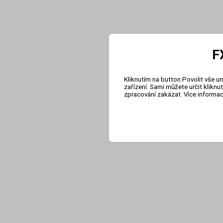
F
Kliknutím na button Povolit vše u
zařízení. Sami můžete určit klikn
zpracování zakázat. Více informa