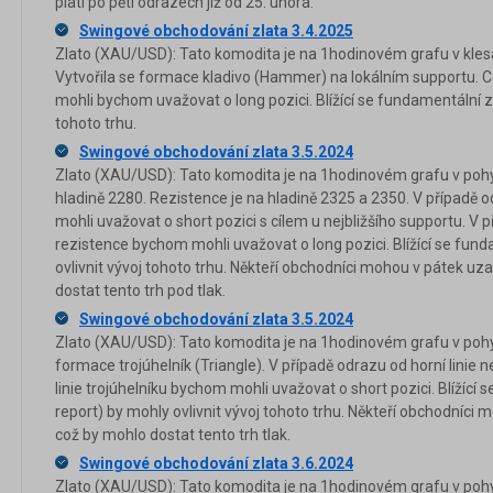
platí po pěti odrazech již od 25. února.
Swingové obchodování zlata 3.4.2025
Zlato (XAU/USD): Tato komodita je na 1hodinovém grafu v klesa
Vytvořila se formace kladivo (Hammer) na lokálním supportu. Ce
mohli bychom uvažovat o long pozici. Blížící se fundamentální z
tohoto trhu.
Swingové obchodování zlata 3.5.2024
Zlato (XAU/USD): Tato komodita je na 1hodinovém grafu v pohy
hladině 2280. Rezistence je na hladině 2325 a 2350. V případě
mohli uvažovat o short pozici s cílem u nejbližšího supportu. V
rezistence bychom mohli uvažovat o long pozici. Blížící se fun
ovlivnit vývoj tohoto trhu. Někteří obchodníci mohou v pátek uz
dostat tento trh pod tlak.
Swingové obchodování zlata 3.5.2024
Zlato (XAU/USD): Tato komodita je na 1hodinovém grafu v pohyb
formace trojúhelník (Triangle). V případě odrazu od horní linie
linie trojúhelníku bychom mohli uvažovat o short pozici. Blížící
report) by mohly ovlivnit vývoj tohoto trhu. Někteří obchodníci 
což by mohlo dostat tento trh tlak.
Swingové obchodování zlata 3.6.2024
Zlato (XAU/USD): Tato komodita je na 1hodinovém grafu v pohy