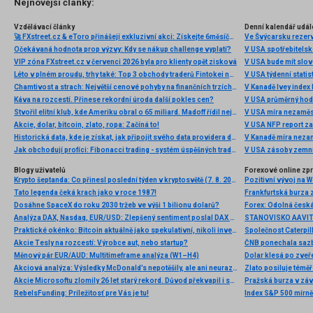
Nejnovější články:
Vzdělávací články
Denní kalendář udál
🚀 FXstreet.cz & eToro přinášejí exkluzivní akci: Získejte 6měsíční členství ve VIP zóně ZDARMA
Ve Švýcarsku rezer
Očekávaná hodnota prop výzvy: Kdy se nákup challenge vyplatí?
V USA spotřebitelsk
VIP zóna FXstreet.cz v červenci 2026 byla pro klienty opět zisková
V USA bude mít slo
Léto v plném proudu, trhy také: Top 3 obchody traderů Fintokei na indexech a zlatě
V USA týdenní statist
Chamtivost a strach: Největší cenové pohyby na finančních trzích (červenec 2026)
V Kanadě Ivey index
Káva na rozcestí. Přinese rekordní úroda další pokles cen?
V USA průměrný hod
Stvořil elitní klub, kde Ameriku obral o 65 miliard. Madoff řídil největší Ponzi dějin
V USA míra nezaměs
Akcie, dolar, bitcoin, zlato, ropa: Začíná to!
V USA NFP report z
Historická data, kde je získat, jak připojit svého data providera do MultiCharts a proč je budeme potřebovat? (4. díl)
V Kanadě míra neza
Jak obchodují profíci: Fibonacci trading - systém úspěšných traderů
V USA zásoby zemní
Blogy uživatelů
Forexové online zp
Krypto šeptanda: Co přinesl poslední týden v kryptosvětě (7. 8. 2026)
Pozitivní vývoj na Wa
Tato legenda čeká krach jako v roce 1987!
Frankfurtská burza 
Dosáhne SpaceX do roku 2030 tržeb ve výši 1 bilionu dolarů?
Analýza DAX, Nasdaq, EUR/USD: Zlepšený sentiment poslal DAX na nová maxima
Praktické okénko: Bitcoin aktuálně jako spekulativní, nikoli investiční aktivum
Akcie Tesly na rozcestí: Výrobce aut, nebo startup?
Měnový pár EUR/AUD: Multitimeframe analýza (W1–H4)
Dolar klesá po zveře
Akciová analýza: Výsledky McDonald’s nepotěšily, ale ani neurazily. Jakou vizi společnost prezentovala?
Zlato posiluje téměř 
Akcie Microsoftu zlomily 26 let starý rekord. Důvod překvapil i samotné investory
Pražská burza v záv
RebelsFunding: Príležitosť pre Vás je tu!
Index S&P 500 mírně 