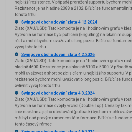
nejbližší rezistence. V případě proražení supportu bychom mohli
Rezistence je na hladině 2088 a 2132. Blížící se fundamentální z
tohoto trhu.
Swingové obchodování zlata 4.12.2024
Zlato (XAU/USD): Tato komodita je na 1hodinovém grafu v klesa
Vytvořila se formace býčí pohlcení (Engulfing) na lokálním supp
růst a mohli bychom uvažovat o long pozici. Blížící se fundamen
vývoj tohoto trhu.
Swingové obchodování zlata 4.2.2026
Zlato (XAU/USD): Tato komodita je na 1hodinovém grafu v rost
hladině 4600. Rezistence je na hladině 5100 a 5300. V případě
mohli uvažovat o short pozici s cílem u nejbližšího supportu. V
rezistence bychom mohli uvažovat o long pozici. Blížící se fun
ovlivnit vývoj tohoto trhu.
Swingové obchodování zlata 4.3.2024
Zlato (XAU/USD): Tato komodita je na 1hodinovém grafu v rosto
Vytvořila se formace dvojitý vrchol (Double Top). Cena by tak m
linie neckline a jejího otestování (pullback) bychom mohli uvažo
měl být nad pravým ramenem této formace. Blížící se fundament
tento časový rámec.
Swingové obchodování zlata 4.6.2024