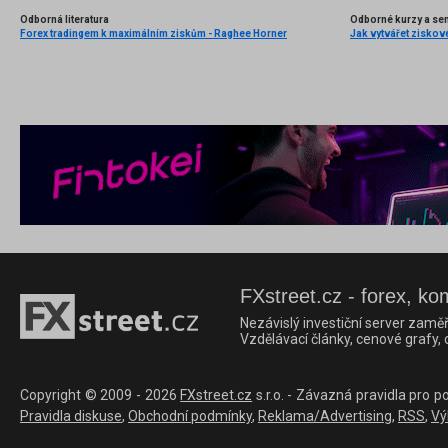
Odborná literatura
Odborné kurzy a se
Forex tradingem k maximálním ziskům - Raghee Horner
Jak vytvářet ziskov
FXstreet.cz - forex, ko
Nezávislý investiční server zaměř
Vzdělávací články, cenové grafy,
Copyright © 2009 - 2026
FXstreet.cz
s.r.o. - Závazná pravidla pro p
Pravidla diskuse
,
Obchodní podmínky
,
Reklama/Advertising
,
RSS
,
Vý