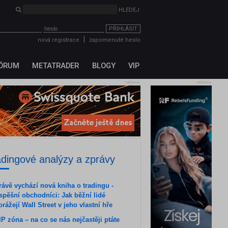
HLEDEJ
PŘIHLÁSIT
|
nová registrace
zapomenuté heslo
ÓRUM
METATRADER
BLOGY
VIP
reklama
reklama
adingové analýzy a zprávy
rávě vychází nová kniha o tradingu -
spěšní obchodníci: Jak běžní lidé
orážejí Wall Street v jeho vlastní hře
IP zóna – na co se nás nejčastěji ptáte