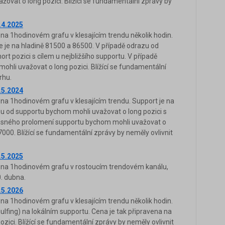
ovat o long pozici. Blížící se fundamentální zprávy by
.4.2025
na 1hodinovém grafu v klesajícím trendu několik hodin.
e je na hladině 81500 a 86500. V případě odrazu od
t pozici s cílem u nejbližšího supportu. V případě
hli uvažovat o long pozici. Blížící se fundamentální
rhu.
.5.2024
na 1hodinovém grafu v klesajícím trendu. Support je na
zu od supportu bychom mohli uvažovat o long pozici s
ě jasného prolomení supportu bychom mohli uvažovat o
7000. Blížící se fundamentální zprávy by neměly ovlivnit
.5.2025
e na 1hodinovém grafu v rostoucím trendovém kanálu,
0. dubna.
.5.2026
na 1hodinovém grafu v klesajícím trendu několik hodin.
ulfing) na lokálním supportu. Cena je tak připravena na
zici. Blížící se fundamentální zprávy by neměly ovlivnit