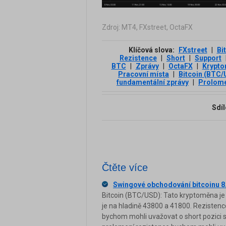
Zdroj: MT4, FXstreet, OctaFX
Klíčová slova:
FXstreet
|
Bi
Rezistence
|
Short
|
Support
BTC
|
Zprávy
|
OctaFX
|
Krypt
Pracovní místa
|
Bitcoin (BTC
fundamentální zprávy
|
Prolome
Sdíl
Čtěte více
Swingové obchodování bitcoinu 8
Bitcoin (BTC/USD): Tato kryptoměna je
je na hladině 43800 a 41800. Rezistenc
bychom mohli uvažovat o short pozici s 