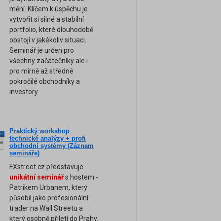
mění. Klíčem k úspěchu je
vytvořit si silné a stabilní
portfolio, které dlouhodobě
obstojí v jakékoliv situaci.
Seminář je určen pro
všechny začátečníky ale i
pro mírně až středně
pokročilé obchodníky a
investory.
Praktický workshop
ne
technické analýzy + profi
am
obchodní systémy (Záznam
semináře)
FXstreet.cz představuje
unikátní seminář
s hostem -
Patrikem Urbanem, který
působil jako profesionální
trader na Wall Streetu a
který osobně přiletí do Prahy.