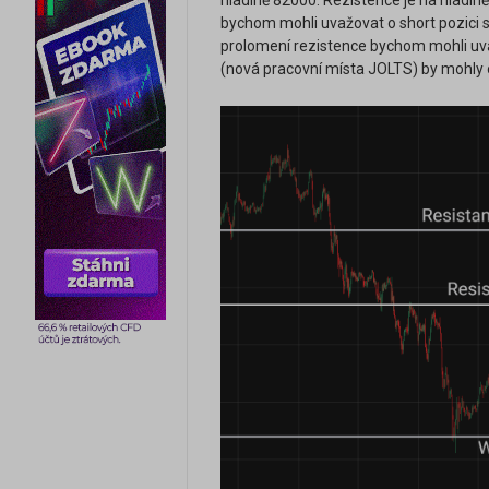
hladině 82000. Rezistence je na hladin
bychom mohli uvažovat o short pozici s 
prolomení rezistence bychom mohli uvaž
(nová pracovní místa JOLTS) by mohly ov