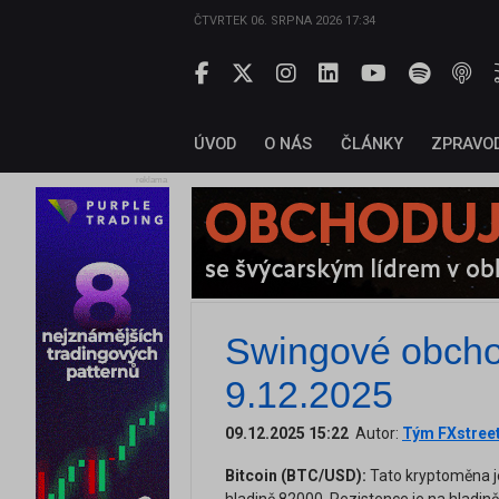
ČTVRTEK 06. SRPNA 2026 17:34
ÚVOD
O NÁS
ČLÁNKY
ZPRAVO
reklama
Swingové obcho
9.12.2025
09.12.2025 15:22
Autor:
Tým FXstree
Bitcoin (BTC/USD):
Tato kryptoměna j