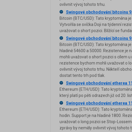
ovlivnit vývoj tohoto trhu.
Swingové obchodování bitcoinu 9
Bitcoin (BTC/USD): Tato kryptoměna je
Vytvořila se svíčka Doji na týdenní rez
uvažovat o short pozici. Blížící se fund
Swingové obchodování bitcoinu 9
Bitcoin (BTC/USD): Tato kryptoměna je
hladině 54600 a 50000. Rezistence je 
mohli uvažovat o short pozici s cílem u
rezistence bychom mohli uvažovat o lon
ovlivnit vývoj tohoto trhu. Někteří obc
dostat tento trh pod tlak.
Swingové obchodování etherea 1
Ethereum (ETH/USD): Tato kryptoměna 
který platí po pěti odrazech již od 20. li
Swingové obchodování etherea 1
Ethereum (ETH/USD): Tato kryptoměna 
hodin. Support je na hladině 1800. Rez
uvažovat o long pozici se Stop-Lossem
zprávy by neměly ovlivnit vývoj tohoto t