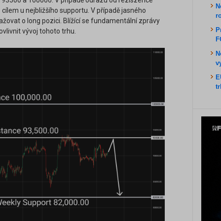
ě 93500 a 100000. V případě odrazu od reziszence
N
cílem u nejbližšího supportu. V případě jasného
r
ovat o long pozici. Blížící se fundamentální zprávy
P
livnit vývoj tohoto trhu.
F
N
v
E
t