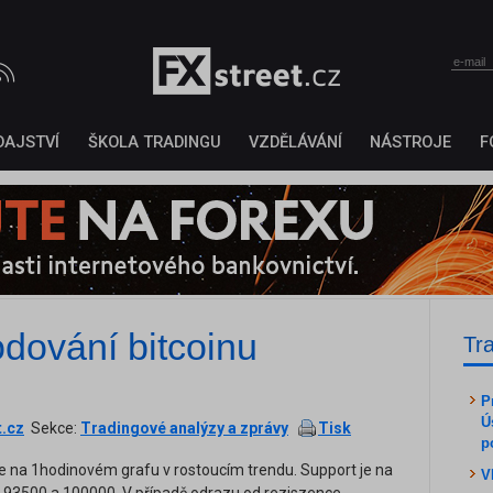
DAJSTVÍ
ŠKOLA TRADINGU
VZDĚLÁVÁNÍ
NÁSTROJE
F
dování bitcoinu
Tr
P
Ú
t.cz
Sekce:
Tradingové analýzy a zprávy
Tisk
p
e na 1hodinovém grafu v rostoucím trendu. Support je na
V