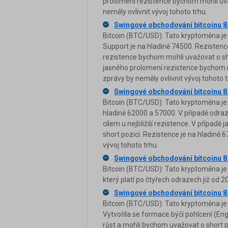
prolomení rezistence bychom mohli uvaž
neměly ovlivnit vývoj tohoto trhu.
Swingové obchodování bitcoinu 8
Bitcoin (BTC/USD): Tato kryptoměna je 
Support je na hladině 74500. Rezistenc
rezistence bychom mohli uvažovat o shor
jasného prolomení rezistence bychom mo
zprávy by neměly ovlivnit vývoj tohoto t
Swingové obchodování bitcoinu 8
Bitcoin (BTC/USD): Tato kryptoměna je 
hladině 62000 a 57000. V případě odra
cílem u nejbližší rezistence. V případ
short pozici. Rezistence je na hladině 6
vývoj tohoto trhu.
Swingové obchodování bitcoinu 8
Bitcoin (BTC/USD): Tato kryptoměna j
který platí po čtyřech odrazech již od 2
Swingové obchodování bitcoinu 8
Bitcoin (BTC/USD): Tato kryptoměna je 
Vytvořila se formace býčí pohlcení (Eng
růst a mohli bychom uvažovat o short po