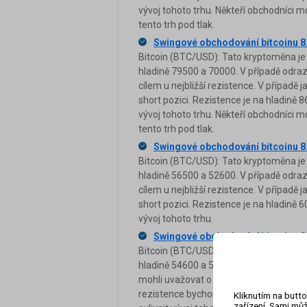
vývoj tohoto trhu. Někteří obchodníci 
tento trh pod tlak.
Swingové obchodování bitcoinu 8
Bitcoin (BTC/USD): Tato kryptoměna je 
hladině 79500 a 70000. V případě odra
cílem u nejbližší rezistence. V případ
short pozici. Rezistence je na hladině 8
vývoj tohoto trhu. Někteří obchodníci 
tento trh pod tlak.
Swingové obchodování bitcoinu 8
Bitcoin (BTC/USD): Tato kryptoměna je
hladině 56500 a 52600. V případě odra
cílem u nejbližší rezistence. V případ
short pozici. Rezistence je na hladině 6
vývoj tohoto trhu.
Swingové obchodování bitcoinu 8
Bitcoin (BTC/USD): Tato kryptoměna je
hladině 54600 a 50000. Rezistence je 
mohli uvažovat o short pozici s cílem u
rezistence bychom mohli uvažovat o lon
Kliknutím na butto
zařízení. Sami můž