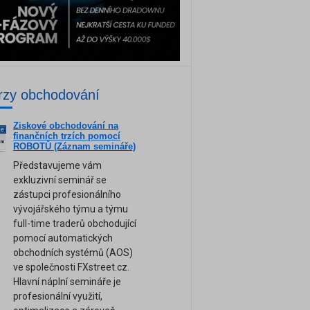
rzy obchodování
Ziskové obchodování na
ne
finančních trzích pomocí
am
ROBOTŮ (Záznam semináře)
Představujeme vám
exkluzivní seminář se
zástupci profesionálního
vývojářského týmu a týmu
full-time traderů obchodující
pomocí automatických
obchodních systémů (AOS)
ve společnosti FXstreet.cz.
Hlavní náplní semináře je
profesionální využití,