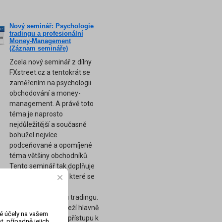
Nový seminář: Psychologie
ne
tradingu a profesionální
am
Money-Management
(Záznam semináře)
Zcela nový seminář z dílny
FXstreet.cz a tentokrát se
zaměřením na psychologii
obchodování a money-
management. A právě toto
téma je naprosto
nejdůležitější a současně
bohužel nejvíce
podceňované a opomíjené
téma většiny obchodníků.
Tento seminář tak doplňuje
naše ostatní kurzy, které se
zaměřují spíše na
technickou stránku tradingu.
Úspěch tradera záleží hlavně
vé účely na vašem
na jeho psychice a přístupu k
, případně jejich