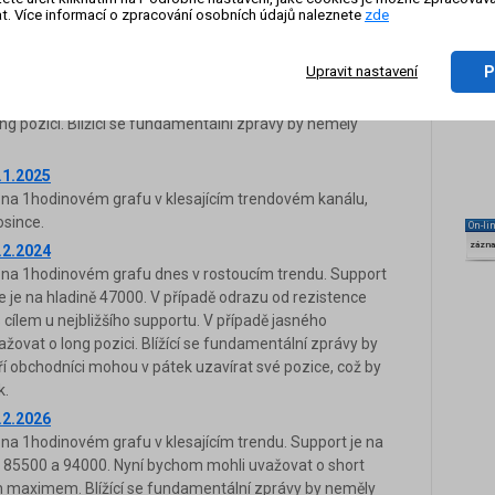
t. Více informací o zpracování osobních údajů naleznete
zde
.10.2024
 na 1hodinovém grafu v pohybu do strany. Support je na
P
Upravit nastavení
na hladině 64500. V případě odrazu od rezistence bychom
 nejbližšího supportu. V případě jasného prolomení
g pozici. Blížící se fundamentální zprávy by neměly
.1.2025
 na 1hodinovém grafu v klesajícím trendovém kanálu,
osince.
On-li
zázn
.2.2024
 na 1hodinovém grafu dnes v rostoucím trendu. Support
e je na hladině 47000. V případě odrazu od rezistence
cílem u nejbližšího supportu. V případě jasného
ovat o long pozici. Blížící se fundamentální zprávy by
eří obchodníci mohou v pátek uzavírat své pozice, což by
k.
.2.2026
na 1hodinovém grafu v klesajícím trendu. Support je na
ě 85500 a 94000. Nyní bychom mohli uvažovat o short
 maximem. Blížící se fundamentální zprávy by neměly