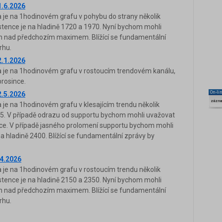
1.6.2026
je na 1hodinovém grafu v pohybu do strany několik
istence je na hladině 1720 a 1970. Nyní bychom mohli
em nad předchozím maximem. Blížící se fundamentální
rhu.
2.1.2026
je na 1hodinovém grafu v rostoucím trendovém kanálu,
prosince.
On-li
2.5.2026
zázn
e na 1hodinovém grafu v klesajícím trendu několik
175. V případě odrazu od supportu bychom mohli uvažovat
tence. V případě jasného prolomení supportu bychom mohli
na hladině 2400. Blížící se fundamentální zprávy by
4.2026
je na 1hodinovém grafu v rostoucím trendu několik
istence je na hladině 2150 a 2350. Nyní bychom mohli
em nad předchozím maximem. Blížící se fundamentální
rhu.