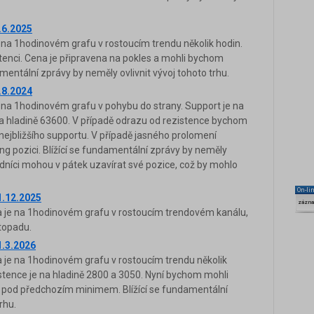
.6.2025
 na 1hodinovém grafu v rostoucím trendu několik hodin.
istenci. Cena je připravena na pokles a mohli bychom
amentální zprávy by neměly ovlivnit vývoj tohoto trhu.
.8.2024
 na 1hodinovém grafu v pohybu do strany. Support je na
na hladině 63600. V případě odrazu od rezistence bychom
 nejbližšího supportu. V případě jasného prolomení
g pozici. Blížící se fundamentální zprávy by neměly
hodníci mohou v pátek uzavírat své pozice, což by mohlo
On-li
1.12.2025
zázn
je na 1hodinovém grafu v rostoucím trendovém kanálu,
stopadu.
1.3.2026
je na 1hodinovém grafu v rostoucím trendu několik
istence je na hladině 2800 a 3050. Nyní bychom mohli
 pod předchozím minimem. Blížící se fundamentální
rhu.