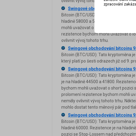
ovlivnit vývoj tohoto trhu.
zpracování zakáza
Swingové obchodování bitcoinu 9
Bitcoin (BTC/USD): Tato kryptoměna je
hladině 58000 a 54000. Rezistence je 
mohli uvažovat o short pozici s cílem u
rezistence bychom mohli uvažovat o lon
ovlivnit vývoj tohoto trhu.
Swingové obchodování bitcoinu 9
Bitcoin (BTC/USD): Tato kryptoměna je
který platí po šesti odrazech již od 9. pr
Swingové obchodování bitcoinu 9
Bitcoin (BTC/USD): Tato kryptoměna je
je na hladině 44500 a 41800. Rezistenc
bychom mohli uvažovat o short pozici s 
prolomení rezistence bychom mohli uvaž
neměly ovlivnit vývoj tohoto trhu. Někt
mohlo dostat tento měnový pár pod tla
Swingové obchodování bitcoinu 9
Bitcoin (BTC/USD): Tato kryptoměna je 
hladině 60000. Rezistence je na hladin
pozici se Stop-Lossem nad předchozím