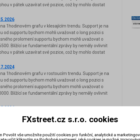
mohou v pátek uzavírat své pozice, což by mohlo dostat
On-li
.5.2026
zázn
na 1hodinovém grafu v klesajícím trendu. Support je na
zu od supportu bychom mohli uvažovat o long pozici s
ě jasného prolomení supportu bychom mohli uvažovat o
6500. Blížící se fundamentální zprávy by neměly ovlivnit
mohou v pátek uzavírat své pozice, což by mohlo dostat
.7.2024
 na 1hodinovém grafu v rostoucím trendu. Support je na
zu od supportu bychom mohli uvažovat o long pozici s
ě jasného prolomení supportu bychom mohli uvažovat o
0000. Blížící se fundamentální zprávy by neměly ovlivnit
.8.2024
 na 1hodinovém grafu v pohybu do strany. Support je na
FXstreet.cz s.r.o. cookies
na hladině 63600. V případě odrazu od rezistence bychom
 nejbližšího supportu. V případě jasného prolomení
g pozici. Blížící se fundamentální zprávy by neměly
n Povolit vše umožníte použití cookies pro funkční, analytické a marketingo
ete určit kliknutím na Podrobné nastavení, jaké cookies je možné zpracovávat