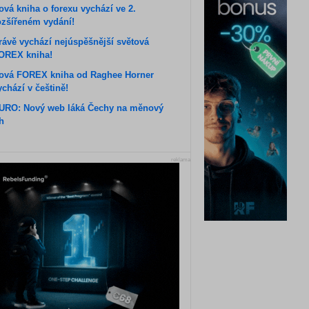
ová kniha o forexu vychází ve 2.
ozšířeném vydání!
rávě vychází nejúspěšnější světová
OREX kniha!
ová FOREX kniha od Raghee Horner
ychází v češtině!
URO: Nový web láká Čechy na měnový
rh
reklama