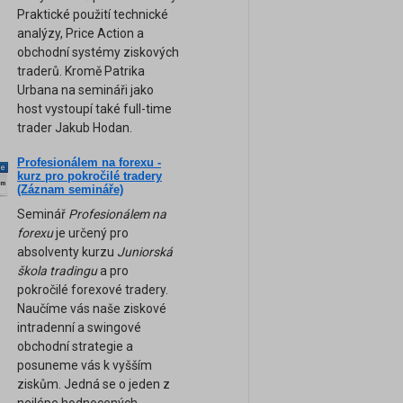
Praktické použití technické
analýzy, Price Action a
obchodní systémy ziskových
traderů. Kromě Patrika
Urbana na semináři jako
host vystoupí také full-time
trader Jakub Hodan.
Profesionálem na forexu -
ne
kurz pro pokročilé tradery
am
(Záznam semináře)
Seminář
Profesionálem na
forexu
je určený pro
absolventy kurzu
Juniorská
škola tradingu
a pro
pokročilé forexové tradery.
Naučíme vás naše ziskové
intradenní a swingové
obchodní strategie a
posuneme vás k vyšším
ziskům. Jedná se o jeden z