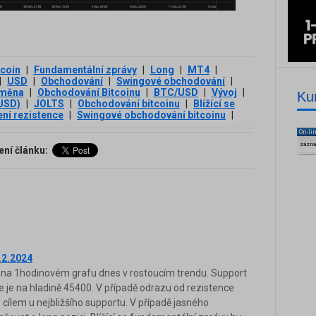
tcoin
|
Fundamentální zprávy
|
Long
|
MT4
|
|
USD
|
Obchodování
|
Swingové obchodování
|
oměna
|
Obchodování Bitcoinu
|
BTC/USD
|
Vývoj
|
Ku
/USD)
|
JOLTS
|
Obchodování bitcoinu
|
Blížící se
ní rezistence
|
Swingové obchodování bitcoinu
|
On-li
zázn
ení článku:
.2.2024
 na 1hodinovém grafu dnes v rostoucím trendu. Support
e je na hladině 45400. V případě odrazu od rezistence
cílem u nejbližšího supportu. V případě jasného