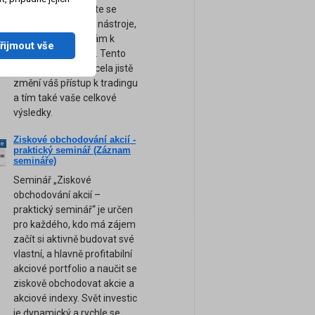
obchodování. Přijďte se
naučit ty nejsilnější nástroje,
tipy a rady, které vám k
řijmout vše
úspěchu pomohou. Tento
unikátní seminář zcela jistě
změní váš přístup k tradingu
a tím také vaše celkové
výsledky.
Ziskové obchodování akcií -
ne
praktický seminář (Záznam
am
semináře)
Seminář „Ziskové
obchodování akcií –
praktický seminář“ je určen
pro každého, kdo má zájem
začít si aktivně budovat své
vlastní, a hlavně profitabilní
akciové portfolio a naučit se
ziskově obchodovat akcie a
akciové indexy. Svět investic
je dynamický a rychle se