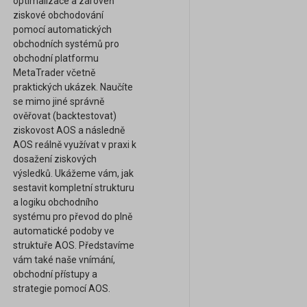
optimalizace a zároveň
ziskové obchodování
pomocí automatických
obchodních systémů pro
obchodní platformu
MetaTrader včetně
praktických ukázek. Naučíte
se mimo jiné správně
ověřovat (backtestovat)
ziskovost AOS a následně
AOS reálně využívat v praxi k
dosažení ziskových
výsledků. Ukážeme vám, jak
sestavit kompletní strukturu
a logiku obchodního
systému pro převod do plně
automatické podoby ve
struktuře AOS. Představíme
vám také naše vnímání,
obchodní přístupy a
strategie pomocí AOS.