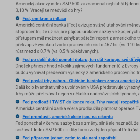
Americký akciový index S&P 500 zaznamenal nejhlubší týdenní z
3,10 %. Vracejí se medvědi do hry?
Fed, omikron a inflace
Americká centrální banka (Fed) avizuje svižné utahování měnové
stoprocentní, že už na jaře půjdou úrokové sazby ve Spojených 
přístupem měl možnost zahýbat páteční report z amerického tr
překvapivě vysokou tvorbu pracovních míst o 467 tis. (vs. 110 t
růst mezd o 0,7 % (vs. 0,5 % očekávaných).
Fed po delší době pomohl dolaru, ten dál koriguje své dřívěj
Dnešek přinese hned několik zajímavých fundamentů z Evropy 
budou vyčnívat především výsledky z amerického pracovního tr
Fed poslal trhy nahoru. Obětním beránkem znovu americký 
Další kolo kvantitativního uvolňování v USA představuje výrazný
trhy může přetrvávat nejen v několika nadcházejících týdnech, al
Fed prodloužil TWIST do konce roku. Trhy reagují rozpačitě
Americká centrální banka včera prodloužila platnost operace T
Fed promluvil, americké akcie jsou na rekordu
Fed ponechal v červnu sazby beze změny, silně ale naznačil, že b
snižovat. Index S&P 500 si i díky tomu za týden připsal třetí růst
Fed připraven jednat, zatím to ale není zapotřebí