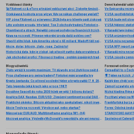
Vzdělávací články
Denní kalendář udál
🚀 FXstreet.cz & eToro přinášejí exkluzivní akci: Získejte 6měsíční členství ve VIP zóně ZDARMA
Ve Švýcarsku rezer
Očekávaná hodnota prop výzvy: Kdy se nákup challenge vyplatí?
V USA spotřebitelsk
VIP zóna FXstreet.cz v červenci 2026 byla pro klienty opět zisková
V USA bude mít slo
Léto v plném proudu, trhy také: Top 3 obchody traderů Fintokei na indexech a zlatě
V USA týdenní statist
Chamtivost a strach: Největší cenové pohyby na finančních trzích (červenec 2026)
V Kanadě Ivey index
Káva na rozcestí. Přinese rekordní úroda další pokles cen?
V USA průměrný hod
Stvořil elitní klub, kde Ameriku obral o 65 miliard. Madoff řídil největší Ponzi dějin
V USA míra nezaměs
Akcie, dolar, bitcoin, zlato, ropa: Začíná to!
V USA NFP report z
Historická data, kde je získat, jak připojit svého data providera do MultiCharts a proč je budeme potřebovat? (4. díl)
V Kanadě míra neza
Jak obchodují profíci: Fibonacci trading - systém úspěšných traderů
V USA zásoby zemní
Blogy uživatelů
Forexové online zp
Zlato vyráží k novým maximům: Tři důvody, proč žlutý kov opět dominuje
Prop challenge pro swing tradery? Fintokei mění pravidla hry
Krypto šeptanda: Co přinesl poslední týden v kryptosvětě (7. 8. 2026)
Tato legenda čeká krach jako v roce 1987!
Dosáhne SpaceX do roku 2030 tržeb ve výši 1 bilionu dolarů?
Nízká hladina Rýna 
Analýza DAX, Nasdaq, EUR/USD: Zlepšený sentiment poslal DAX na nová maxima
Pozitivní vývoj na Wa
Praktické okénko: Bitcoin aktuálně jako spekulativní, nikoli investiční aktivum
Frankfurtská burza 
Akcie Tesly na rozcestí: Výrobce aut, nebo startup?
Měnový pár EUR/AUD: Multitimeframe analýza (W1–H4)
Akciová analýza: Výsledky McDonald’s nepotěšily, ale ani neurazily. Jakou vizi společnost prezentovala?
Naposledy čtené: