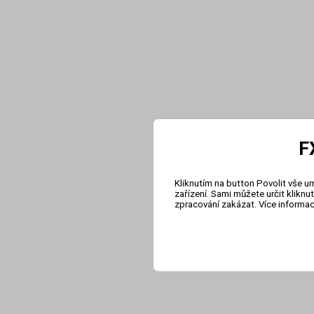
F
Kliknutím na button Povolit vše u
zařízení. Sami můžete určit klikn
zpracování zakázat. Více informa