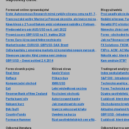
Forexové online zpravodajství
Blogy uživatelů
Erste: Autonomous Research mírně zvýšily cílovou cenu na 81,75 EUR při stávajícím doporučení
Proč upadly akcie Ap
Francouzské volby: Marine Le Penová skončila, ale levice má na euro velký vliv
Nedělní příprava: F
Káva klesá o 2 % pod tlakem vyšší očekávané nabídky z Vietnamu 📉
Největší IPO v histo
Předpověď pro pár AUD/USD na 6. září 2022
Německo ztrácí své
Prognóza pro GBP/USD na 31. května 2024
Forex - obchodné h
Forex: Euro již na úvod týdne neztrácelo
Jak na Fibonacci re
Market Insider: EURUSD, GBPUSD, DAX, Brent
FX Solutions, FXCM,
Odliv kapitálu z emerging markets již kompletně neguje evropské a japonské QE
FXPro, ACM - AC Mar
Steenovy zápisky: Když změna není změnou
GBP/USD – Denní pohled 2.4.2014
Kam směřuje XTB?
Forex slovník pojmů
Klíčová slova
Tradingové analýzy 
Real-time
Apple Vision
Index spekulativníh
Reflace
Příkazy buy
S&P 500 - Intradenn
Kompenzační obchod
XMR/USD
Technická analýza: 
Exit
Letní výsledková sezóna
Forex: Technická a
Reserve Bank of New Zealand
Rozložení obchodů
Důvěra spotřebitelů
Parita kupní síly
Autorizované banky
5 událostí, které dn
Nákupní kurz
Jak investovat do půdy
Býk (bull)
Inverze výnosové křivky
Aktuálně otevřené f
Country Funds
Uvedení na burzu
GBP/USD - Intradenn
Formace Hammer
Růst spotřebitelských cen v Německu
5 událostí, které dn
Odborná literatura
Odborné kurzy a se