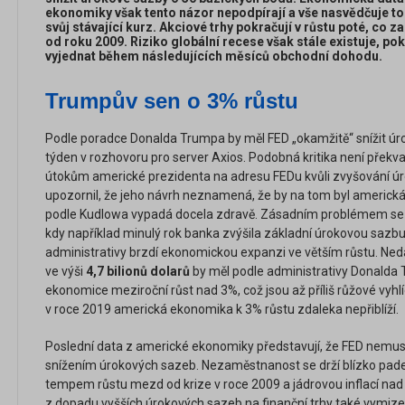
ekonomiky však tento názor nepodpírají a vše nasvědčuje t
svůj stávající kurz. Akciové trhy pokračují v růstu poté, co z
od roku 2009. Riziko globální recese však stále existuje, po
vyjednat během následujících měsíců obchodní dohodu.
Trumpův sen o 3% růstu
Podle poradce Donalda Trumpa by měl FED „okamžitě“ snížit úro
týden v rozhovoru pro server Axios. Podobná kritika není př
útokům americké prezidenta na adresu FEDu kvůli zvyšování ú
upozornil, že jeho návrh neznamená, že by na tom byl americ
podle Kudlowa vypadá docela zdravě. Zásadním problémem se 
kdy například minulý rok banka zvýšila základní úrokovou sazbu
administrativy brzdí ekonomickou expanzi ve větším růstu. Ned
ve výši
4,7 bilionů dolarů
by měl podle administrativy Donalda 
ekonomice meziroční růst nad 3%, což jsou až příliš růžové vyhlí
v roce 2019 americká ekonomika k 3% růstu zdaleka nepřiblíží.
Poslední data z americké ekonomiky představují, že FED nemu
snížením úrokových sazeb. Nezaměstnanost se drží blízko pade
tempem růstu mezd od krize v roce 2009 a jádrovou inflací nad
z dopadu vyšších úrokových sazeb na finanční trhy také vymizely