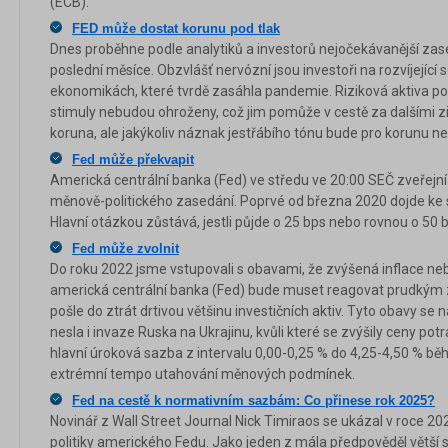
(ECB).
FED může dostat korunu pod tlak
Dnes proběhne podle analytiků a investorů nejočekávanější za
poslední měsíce. Obzvlášť nervózní jsou investoři na rozvíjející s
ekonomikách, které tvrdě zasáhla pandemie. Riziková aktiva pot
stimuly nebudou ohroženy, což jim pomůže v cestě za dalšími z
koruna, ale jakýkoliv náznak jestřábího tónu bude pro korunu ne
Fed může překvapit
Americká centrální banka (Fed) ve středu ve 20:00 SEČ zveřej
měnově-politického zasedání. Poprvé od března 2020 dojde ke s
Hlavní otázkou zůstává, jestli půjde o 25 bps nebo rovnou o 50 
Fed může zvolnit
Do roku 2022 jsme vstupovali s obavami, že zvýšená inflace n
americká centrální banka (Fed) bude muset reagovat prudkým 
pošle do ztrát drtivou většinu investičních aktiv. Tyto obavy se n
nesla i invaze Ruska na Ukrajinu, kvůli které se zvýšily ceny potr
hlavní úroková sazba z intervalu 0,00-0,25 % do 4,25-4,50 % bě
extrémní tempo utahování měnových podmínek.
Fed na cestě k normativním sazbám: Co přinese rok 2025?
Novinář z Wall Street Journal Nick Timiraos se ukázal v roce 20
politiky amerického Fedu. Jako jeden z mála předpověděl větší s