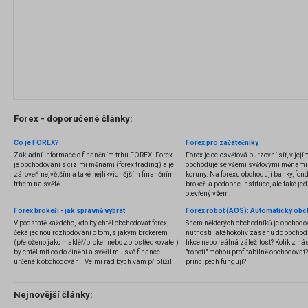
Forex - doporučené články:
Co je FOREX?
Forex pro začátečníky
Základní informace o finančním trhu FOREX. Forex
Forex je celosvětová burzovní síť, v jej
je obchodování s cizími měnami (forex trading) a je
obchoduje se všemi světovými měnami,
zároveň největším a také nejlikvidnějším finančním
koruny. Na forexu obchodují banky, fondy
trhem na světě.
brokeři a podobné instituce, ale také jedn
otevřený všem.
Forex brokeři - jak správně vybrat
V podstatě každého, kdo by chtěl obchodovat forex,
Snem některých obchodníků je obchodo
čeká jednou rozhodování o tom, s jakým brokerem
nutnosti jakéhokoliv zásahu do obchod
(přeloženo jako makléř/broker nebo zprostředkovatel)
fikce nebo reálná záležitost? Kolik z nás
by chtěl mít co do činění a svěřil mu své finance
"roboti" mohou profitabilně obchodovat
určené k obchodování. Velmi rád bych vám přiblížil
principech fungují?
problematiku výběru brokera, rozdíl mezi
jednotlivými typy brokerů a v neposlední řadě uvedu
několik příkladů nejznámějších z nich.
Nejnovější články: