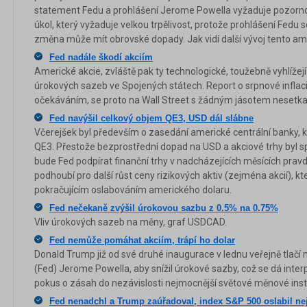
statement Fedu a prohlášení Jerome Powella vyžaduje pozornos
úkol, který vyžaduje velkou trpělivost, protože prohlášení Fedu
změna může mít obrovské dopady. Jak vidí další vývoj tento a
Fed nadále škodí akciím
Americké akcie, zvláště pak ty technologické, toužebně vyhlížej
úrokových sazeb ve Spojených státech. Report o srpnové inflaci
očekáváním, se proto na Wall Street s žádným jásotem nesetka
Fed navýšil celkový objem QE3, USD dál slábne
Včerejšek byl především o zasedání americké centrální banky, kt
QE3. Přestože bezprostřední dopad na USD a akciové trhy byl sp
bude Fed podpírat finanční trhy v nadcházejících měsících pravd
podhoubí pro další růst ceny rizikových aktiv (zejména akcií), k
pokračujícím oslabováním amerického dolaru.
Fed nečekaně zvýšil úrokovou sazbu z 0.5% na 0.75%
Vliv úrokových sazeb na měny, graf USDCAD.
Fed nemůže pomáhat akciím, trápí ho dolar
Donald Trump již od své druhé inaugurace v lednu veřejně tlačí
(Fed) Jerome Powella, aby snížil úrokové sazby, což se dá inte
pokus o zásah do nezávislosti nejmocnější světové měnové inst
Fed nenadchl a Trump zaúřadoval, index S&P 500 oslabil ne