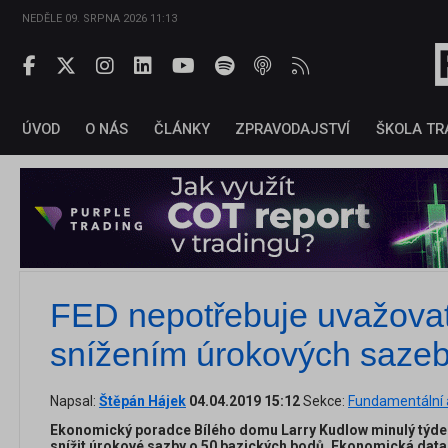
NEDĚLE 09. SRPNA 2026 11:13
ÚVOD
O NÁS
ČLÁNKY
ZPRAVODAJSTVÍ
ŠKOLA TR
FED nepotřebuje uvažova
snížením úrokových saze
Napsal:
Štěpán Hájek
04.04.2019 15:12
Sekce:
Fundamentální 
Ekonomický poradce Bílého domu Larry Kudlow minulý týden
snížit úrokové sazby o 50 bazických bodů. Ekonomická data p