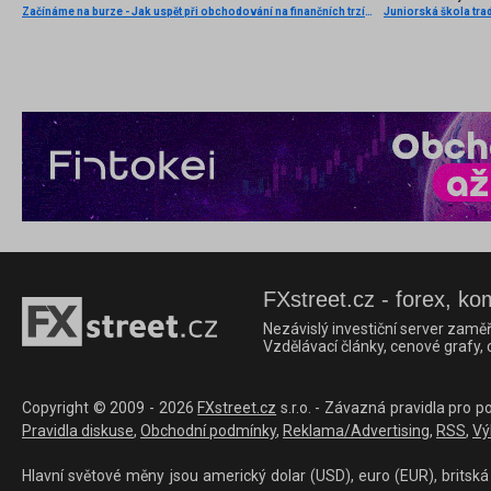
Začínáme na burze - Jak uspět při obchodování na finančních trzích (1. vydání)
Juniorská škola trad
FXstreet.cz - forex, ko
Nezávislý investiční server zaměř
Vzdělávací články, cenové grafy,
Copyright © 2009 - 2026
FXstreet.cz
s.r.o. - Závazná pravidla pro p
Pravidla diskuse
,
Obchodní podmínky
,
Reklama/Advertising
,
RSS
,
Vý
Hlavní světové měny jsou americký dolar (USD), euro (EUR), britská 