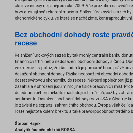
akciové indexy nejsilněji od roku 2009. Vše prozatím nasvědčuj
brzy otestují svá rekordní maxima. Snížení úrokových sazeb by t
ekonomického cyklu, ve které se nacházíme, kontraproduktivní.
Bez obchodní dohody roste prav
recese
Ke snížení úrokových sazeb by tak mohly centrální banku donuti
finančních trhů, nebo nedosažení obchodní dohody s Čínou. Obě
vezmeme-li v potaz, že růst indexů je primárně hnán právě po
dosažení obchodní dohody. Riziko nedosažení obchodní dohody 
dostat světovou ekonomiku do recese. Některé společnosti již pr
zasáhla a v ohrožení jsou mimo jiné tisíce pracovních míst. Pr
dojednána během několika následujících měsíců, což by zabráni
sentimentu. Dosažení obchodní dohody mezi USA a Čínou je krit
je závislá na expanzi zahraničního obchodu. Evropa však čelí 
roste nejistota kolem brexitu a také pravděpodobnost tvrdého b
Štěpán Hájek
Analytik finančních trhů BOSSA