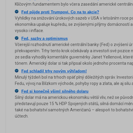
Klíčovým fundamentem bylo včera zasedání americké centrální
Fed půjde proti Trumpovi. Co na to akcie?
Vyhlídky na snižování úrokových sazeb v USA v letošním roce 
ekonomika upaluje kupředu, se zvýšenými příjmy domácností a r
vysoko i inflace.
Fed, sazby a optimismus
Včerejší rozhodnutí americké centrální banky (Fed) o zvýšení
překvapením. Trhy tento krok očekávaly a investoři své pozice ná
ze sedla vyhodily komentáře guvernérky Janet Yellenové, které
tónem. Americký dolar si tak připsal okolo jednoho procenta n
Fed schladil trhy novým výhľadom!
Minulý týždeň bol na trhoch opäť plný dôležitých správ. Investor
Fedu, vývoj na Blízkom východe, pohyby ropy a zlata, ale aj silu
Fed si konečně všiml silného dolaru
Silný dolar má na americkou ekonomiku větší vliv, než se původ
představují pouze 15 % HDP Spojených států, silná domácí mě
také na bohatství samotných Američanů – alespoň to bohatství, 
účtech.