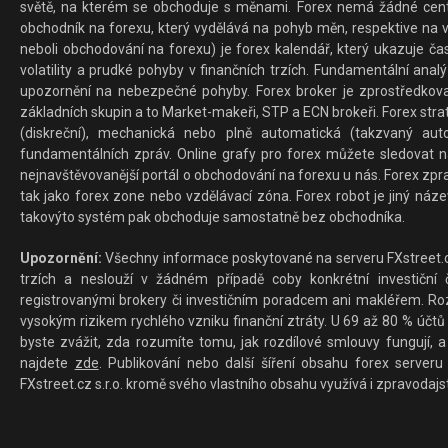
světě, na kterém se obchoduje s měnami. Forex nemá žádné centrál
obchodník na forexu, který vydělává na pohyb měn, respektive na v
neboli obchodování na forexu) je forex kalendář, který ukazuje č
volatility a prudké pohyby v finančních trzích. Fundamentální ana
upozornění na nebezpečné pohyby. Forex broker je zprostředkov
základních skupin a to Market-makeři, STP a ECN brokeři. Forex stra
(diskreční), mechanická nebo plně automatická (takzvaný aut
fundamentálních zpráv. Online grafy pro forex můžete sledovat na 
nejnavštěvovanější portál o obchodování na forexu u nás. Forex zprav
tak jako forex zone nebo vzdělávací zóna. Forex robot je jiný náz
takovýto systém pak obchoduje samostatně bez obchodníka.
Upozornění:
Všechny informace poskytované na serveru FXstreet.cz
trzích a neslouží v žádném případě coby konkrétní investiční č
registrovanými brokery či investičním poradcem ani makléřem. Rozd
vysokým rizikem rychlého vzniku finanční ztráty. U 69 až 80 % účtů 
byste zvážit, zda rozumíte tomu, jak rozdílové smlouvy fungují, a
najdete
zde
. Publikování nebo další šíření obsahu forex serveru
FXstreet.cz s.r.o. kromě svého vlastního obsahu využívá i zpravodajs