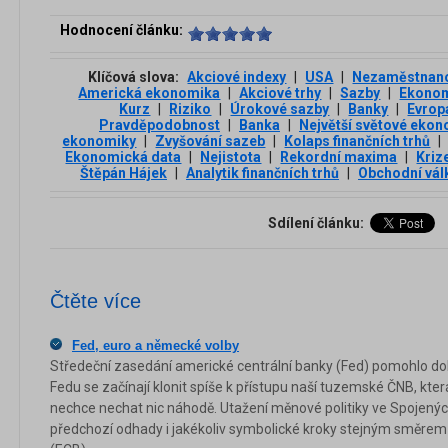
Hodnocení článku:
Klíčová slova:
Akciové indexy
|
USA
|
Nezaměstnan
Americká ekonomika
|
Akciové trhy
|
Sazby
|
Ekono
Kurz
|
Riziko
|
Úrokové sazby
|
Banky
|
Evrop
Pravděpodobnost
|
Banka
|
Největší světové eko
ekonomiky
|
Zvyšování sazeb
|
Kolaps finančních trhů
|
Ekonomická data
|
Nejistota
|
Rekordní maxima
|
Kriz
Štěpán Hájek
|
Analytik finančních trhů
|
Obchodní vál
Sdílení článku:
Čtěte více
Fed, euro a německé volby
Středeční zasedání americké centrální banky (Fed) pomohlo dola
Fedu se začínají klonit spíše k přístupu naší tuzemské ČNB, která 
nechce nechat nic náhodě. Utažení měnové politiky ve Spojený
předchozí odhady i jakékoliv symbolické kroky stejným směrem 