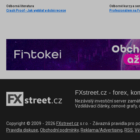
Odborná literatura
Odborné kurzy a se
Crash Proof - Jak vydělat v době recese
Profesionálem na Fo
FXstreet.cz - forex, ko
Nezávislý investiční server zaměř
Vzdělávací články, cenové grafy,
Copyright © 2009 - 2026
FXstreet.cz
s.r.o. - Závazná pravidla pro p
Pravidla diskuse
,
Obchodní podmínky
,
Reklama/Advertising
,
RSS
,
Vý