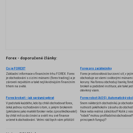
Forex - doporučené články:
Co je FOREX?
Forex pro začátečníky
Základní informace o finančním trhu FOREX. Forex
Forex je celosvětová burzovní síť, v jej
je obchodování s cizími měnami (forex trading) a je
obchoduje se všemi světovými měnami,
zároveň největším a také nejlikvidnějším finančním
koruny. Na forexu obchodují banky, fondy
trhem na světě.
brokeři a podobné instituce, ale také jedn
otevřený všem.
Forex brokeři - jak správně vybrat
V podstatě každého, kdo by chtěl obchodovat forex,
Snem některých obchodníků je obchodo
čeká jednou rozhodování o tom, s jakým brokerem
nutnosti jakéhokoliv zásahu do obchod
(přeloženo jako makléř/broker nebo zprostředkovatel)
fikce nebo reálná záležitost? Kolik z nás
by chtěl mít co do činění a svěřil mu své finance
"roboti" mohou profitabilně obchodovat
určené k obchodování. Velmi rád bych vám přiblížil
principech fungují?
problematiku výběru brokera, rozdíl mezi
jednotlivými typy brokerů a v neposlední řadě uvedu
několik příkladů nejznámějších z nich.