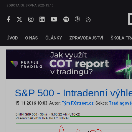
SOBOTA 08. SRPNA 2026 13:15
ÚVOD
O NÁS
ČLÁNKY
ZPRAVODAJSTVÍ
ŠKOLA TR
S&P 500 - Intradenní výhl
15.11.2016 10:03
Autor:
Tým FXstreet.cz
Sekce:
Tradingové 