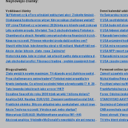
Nejnovější články:
Vzdělávací články
Denní kalendář udál
🚀 FXstreet.cz & eToro přinášejí exkluzivní akci: Získejte 6měsíční členství ve VIP zóně ZDARMA
Ve Švýcarsku rezer
Očekávaná hodnota prop výzvy: Kdy se nákup challenge vyplatí?
V USA spotřebitelsk
VIP zóna FXstreet.cz v červenci 2026 byla pro klienty opět zisková
V USA bude mít slo
Léto v plném proudu, trhy také: Top 3 obchody traderů Fintokei na indexech a zlatě
V USA týdenní statist
Chamtivost a strach: Největší cenové pohyby na finančních trzích (červenec 2026)
V Kanadě Ivey index
Káva na rozcestí. Přinese rekordní úroda další pokles cen?
V USA průměrný hod
Stvořil elitní klub, kde Ameriku obral o 65 miliard. Madoff řídil největší Ponzi dějin
V USA míra nezaměs
Akcie, dolar, bitcoin, zlato, ropa: Začíná to!
V USA NFP report z
Historická data, kde je získat, jak připojit svého data providera do MultiCharts a proč je budeme potřebovat? (4. díl)
V Kanadě míra neza
Jak obchodují profíci: Fibonacci trading - systém úspěšných traderů
V USA zásoby zemní
Blogy uživatelů
Forexové online zp
Zlato vyráží k novým maximům: Tři důvody, proč žlutý kov opět dominuje
Prop challenge pro swing tradery? Fintokei mění pravidla hry
Nízká hladina Rýna 
Krypto šeptanda: Co přinesl poslední týden v kryptosvětě (7. 8. 2026)
Pozitivní vývoj na Wa
Tato legenda čeká krach jako v roce 1987!
Frankfurtská burza 
Dosáhne SpaceX do roku 2030 tržeb ve výši 1 bilionu dolarů?
Analýza DAX, Nasdaq, EUR/USD: Zlepšený sentiment poslal DAX na nová maxima
Praktické okénko: Bitcoin aktuálně jako spekulativní, nikoli investiční aktivum
Akcie Tesly na rozcestí: Výrobce aut, nebo startup?
Měnový pár EUR/AUD: Multitimeframe analýza (W1–H4)
Denní shrnutí: Výpro
Akciová analýza: Výsledky McDonald’s nepotěšily, ale ani neurazily. Jakou vizi společnost prezentovala?
Tři trhy, které sledo