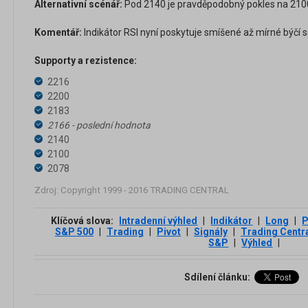
Alternativní scénář:
Pod 2140 je pravděpodobný pokles na 2100
Komentář:
Indikátor RSI nyní poskytuje smíšené až mírné býčí s
Supporty a rezistence:
2216
2200
2183
2166 - poslední hodnota
2140
2100
2078
Zdroj: Copyright 1999 - 2016 TRADING CENTRAL
Klíčová slova:
Intradenní výhled
|
Indikátor
|
Long
|
P
S&P 500
|
Trading
|
Pivot
|
Signály
|
Trading Centr
S&P
|
Výhled
|
Sdílení článku: