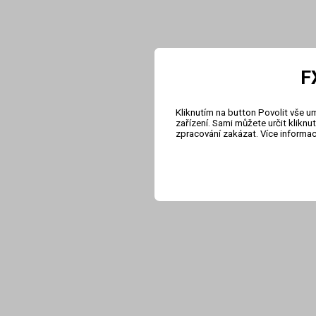
F
Kliknutím na button Povolit vše u
zařízení. Sami můžete určit klikn
zpracování zakázat. Více informa