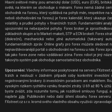
Hlavní světové měny jsou americký dolar (USD), euro (EUR), britská 
světě, na kterém se obchoduje s měnami. Forex nemá žádné centrál
obchodník na forexu, který vydělává na pohyb měn, respektive na v
neboli obchodování na forexu) je forex kalendář, který ukazuje č
volatility a prudké pohyby v finančních trzích. Fundamentální ana
upozornění na nebezpečné pohyby. Forex broker je zprostředkov
základních skupin a to Market-makeři, STP a ECN brokeři. Forex stra
(diskreční), mechanická nebo plně automatická (takzvaný aut
fundamentálních zpráv. Online grafy pro forex můžete sledovat na 
nejnavštěvovanější portál o obchodování na forexu u nás. Forex zprav
tak jako forex zone nebo vzdělávací zóna. Forex robot je jiný náz
takovýto systém pak obchoduje samostatně bez obchodníka.
Upozornění:
Všechny informace poskytované na serveru FXstreet.cz
trzích a neslouží v žádném případě coby konkrétní investiční č
registrovanými brokery či investičním poradcem ani makléřem. Rozd
vysokým rizikem rychlého vzniku finanční ztráty. U 69 až 80 % účtů 
byste zvážit, zda rozumíte tomu, jak rozdílové smlouvy fungují, a
najdete
zde
. Publikování nebo další šíření obsahu forex serveru
FXstreet.cz s.r.o. kromě svého vlastního obsahu využívá i zpravodajs