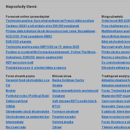
Naposledy čtené:
Forexové online zpravodajství
Blogy uživatelů
Technická analýza: Euro před volbami ve Francii stále posiluje
Order book BID ASK
Cardano (ADA) v síti přidalo přes 500 000 peněženek
Prop challenge pro s
Přístup státu k dluhům škodí ekonomice naší země. Nezadělávejme na „kulturu dluhu“
Multitimeframe anal
NZD/USD: Před zasedáním RBNZ
Akcie British Ameri
EUR/USD v kanálu
Když obchodník boju
Technická analýza páru GBP/USD na 19. dubna 2023
Pojďme si rozebrat McCormackův dokument „Follow The Money #1“, Pt. 2- Underbelly
Přijde obrat u amer
3cAnalysis: EURUSD, denný, opatrne býčí
HDP eurozóny rostl
Čo zobchodovať poča
Pražská burza po 4. v tomto týdnu v záporu
Dlhodobý výhľad na
Forex slovník pojmů
Klíčová slova
Tradingové analýzy 
Garanční fond obchodníků s cennými papíry
Banka Goldman Sachs
Aktuálně otevřené f
Fill
Stratég
Aktuálně otevřené f
Broker
Akcie energetických společností
Forex: Technická a
Politické riziko (Political Risk)
Oslabení
Sektorový fond
Self-storage REITs podle tržní kapitalizace
Ceny ropy dnes rost
OIBDA
BTCC
Komodity: Cena ropy
Objednávky zboží dlouhodobé spotřeby
Formace obratové
5 událostí, které dn
Obchodování se směnnými kurzy
Finanční poradci
Káva je na burze nej
Intermediate
Veřejná dražba
Forex: Korelace a sí
Burzovní rada
Zdraví
Týdenní vyhodnocen