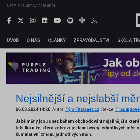
NEDĚLE 09. SRPNA 2026 05:01
ÚVOD
O NÁS
ČLÁNKY
ZPRAVODAJSTVÍ
ŠKOLA TR
Nejsilnější a nejslabší mě
06.03.2024 14:20
Autor:
Tým FXstreet.cz
Sekce:
Tradingové 
Jaké měny jsou dnes během obchodování nejsilnější a které
tabulka níže, která zobrazuje denní vývoj jednotlivých měn
kumulativní změnu jednotlivých měn.