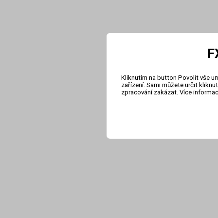
F
Kliknutím na button Povolit vše u
zařízení. Sami můžete určit klikn
zpracování zakázat. Více informa