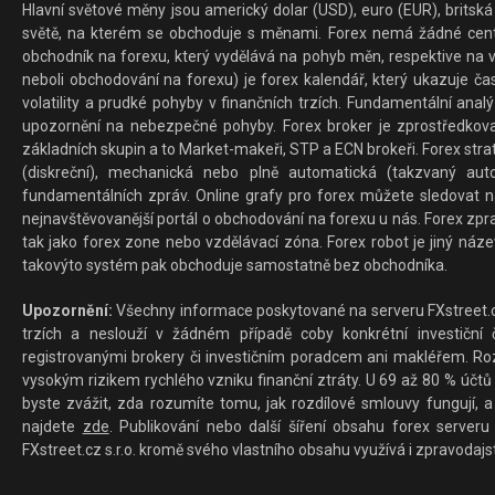
Hlavní světové měny jsou americký dolar (USD), euro (EUR), britská 
světě, na kterém se obchoduje s měnami. Forex nemá žádné centrál
obchodník na forexu, který vydělává na pohyb měn, respektive na v
neboli obchodování na forexu) je forex kalendář, který ukazuje č
volatility a prudké pohyby v finančních trzích. Fundamentální ana
upozornění na nebezpečné pohyby. Forex broker je zprostředkov
základních skupin a to Market-makeři, STP a ECN brokeři. Forex stra
(diskreční), mechanická nebo plně automatická (takzvaný aut
fundamentálních zpráv. Online grafy pro forex můžete sledovat na 
nejnavštěvovanější portál o obchodování na forexu u nás. Forex zprav
tak jako forex zone nebo vzdělávací zóna. Forex robot je jiný náz
takovýto systém pak obchoduje samostatně bez obchodníka.
Upozornění:
Všechny informace poskytované na serveru FXstreet.cz
trzích a neslouží v žádném případě coby konkrétní investiční č
registrovanými brokery či investičním poradcem ani makléřem. Rozd
vysokým rizikem rychlého vzniku finanční ztráty. U 69 až 80 % účtů 
byste zvážit, zda rozumíte tomu, jak rozdílové smlouvy fungují, a
najdete
zde
. Publikování nebo další šíření obsahu forex serveru
FXstreet.cz s.r.o. kromě svého vlastního obsahu využívá i zpravodajs