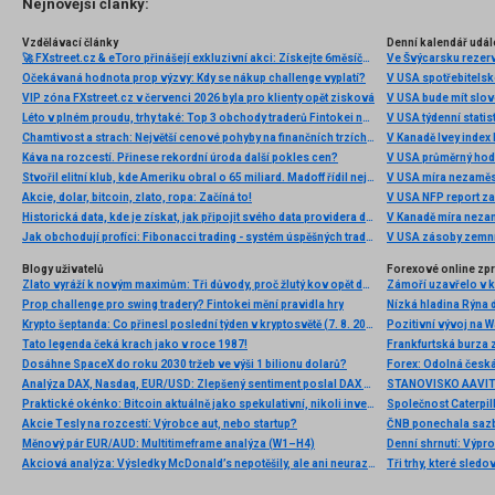
Nejnovější články:
Vzdělávací články
Denní kalendář udál
🚀 FXstreet.cz & eToro přinášejí exkluzivní akci: Získejte 6měsíční členství ve VIP zóně ZDARMA
Ve Švýcarsku rezer
Očekávaná hodnota prop výzvy: Kdy se nákup challenge vyplatí?
V USA spotřebitelsk
VIP zóna FXstreet.cz v červenci 2026 byla pro klienty opět zisková
V USA bude mít slo
Léto v plném proudu, trhy také: Top 3 obchody traderů Fintokei na indexech a zlatě
V USA týdenní statist
Chamtivost a strach: Největší cenové pohyby na finančních trzích (červenec 2026)
V Kanadě Ivey index
Káva na rozcestí. Přinese rekordní úroda další pokles cen?
V USA průměrný hod
Stvořil elitní klub, kde Ameriku obral o 65 miliard. Madoff řídil největší Ponzi dějin
V USA míra nezaměs
Akcie, dolar, bitcoin, zlato, ropa: Začíná to!
V USA NFP report z
Historická data, kde je získat, jak připojit svého data providera do MultiCharts a proč je budeme potřebovat? (4. díl)
V Kanadě míra neza
Jak obchodují profíci: Fibonacci trading - systém úspěšných traderů
V USA zásoby zemní
Blogy uživatelů
Forexové online zp
Zlato vyráží k novým maximům: Tři důvody, proč žlutý kov opět dominuje
Prop challenge pro swing tradery? Fintokei mění pravidla hry
Nízká hladina Rýna 
Krypto šeptanda: Co přinesl poslední týden v kryptosvětě (7. 8. 2026)
Pozitivní vývoj na Wa
Tato legenda čeká krach jako v roce 1987!
Frankfurtská burza 
Dosáhne SpaceX do roku 2030 tržeb ve výši 1 bilionu dolarů?
Analýza DAX, Nasdaq, EUR/USD: Zlepšený sentiment poslal DAX na nová maxima
Praktické okénko: Bitcoin aktuálně jako spekulativní, nikoli investiční aktivum
Akcie Tesly na rozcestí: Výrobce aut, nebo startup?
Měnový pár EUR/AUD: Multitimeframe analýza (W1–H4)
Denní shrnutí: Výpro
Akciová analýza: Výsledky McDonald’s nepotěšily, ale ani neurazily. Jakou vizi společnost prezentovala?
Tři trhy, které sledo