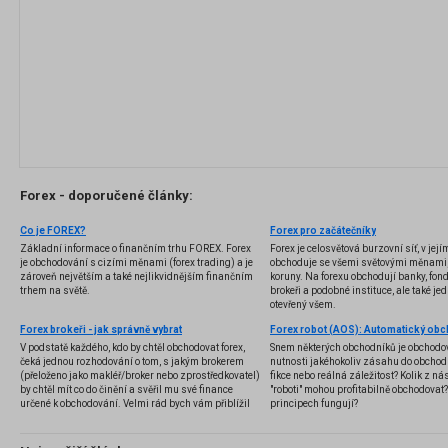
Forex - doporučené články:
Co je FOREX?
Forex pro začátečníky
Základní informace o finančním trhu FOREX. Forex
Forex je celosvětová burzovní síť, v jej
je obchodování s cizími měnami (forex trading) a je
obchoduje se všemi světovými měnami,
zároveň největším a také nejlikvidnějším finančním
koruny. Na forexu obchodují banky, fondy
trhem na světě.
brokeři a podobné instituce, ale také jedn
otevřený všem.
Forex brokeři - jak správně vybrat
V podstatě každého, kdo by chtěl obchodovat forex,
Snem některých obchodníků je obchodo
čeká jednou rozhodování o tom, s jakým brokerem
nutnosti jakéhokoliv zásahu do obchod
(přeloženo jako makléř/broker nebo zprostředkovatel)
fikce nebo reálná záležitost? Kolik z nás
by chtěl mít co do činění a svěřil mu své finance
"roboti" mohou profitabilně obchodovat
určené k obchodování. Velmi rád bych vám přiblížil
principech fungují?
problematiku výběru brokera, rozdíl mezi
jednotlivými typy brokerů a v neposlední řadě uvedu
několik příkladů nejznámějších z nich.