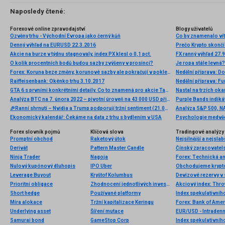
Naposledy čtené:
Forexové online zpravodajství
Blogy uživatelů
Ozvěny trhu - Východní Evropa jako černý kůň
Denný výhľad na EURUSD 22.3.2016
Prečo Krypto skončí
Akcie na burze v týdnu stagnovaly, index PX klesl o 0,1 pct.
FX ranný výhľad 27.
O kolik procentních bodů budou sazby zvýšeny v prosinci?
Je ropa stále levná?
Forex: Koruna beze změny, korunové sazby ale pokračují v poklesu
Nedělní příprava: D
Raiffeisenbank: Okénko trhu 3.10.2017
Nedělní příprava: F
GTA 6 s prvními konkrétními detaily. Co to znamená pro akcie Take-Two Interactive?
Nastal na trzích ok
Analýza BTC na 7. února 2022 – pivotní úroveň na 43 000 USD při testu
🎉Ranní shrnutí – Nvidia a Trump podporují tržní sentiment (21.05.2026)
Ekonomický kalendář: Čekáme na data z trhu s bydlením v USA
Forex slovník pojmů
Klíčová slova
Tradingové analýzy 
Promptní obchod
Raketový útok
Nejsilnější a nejsla
Derivát
Pattern Master Candle
Čínský zpracovatels
Ninja Trader
Nagoja
Forex: Technická a
Nulový kupónový dluhopis
IPO Uber
Leverage Buyout
Kryštof Kolumbus
Devizové rezervy v 
Prioritní obligace
Zhodnocení jednotlivých investic
Akciový index: Thro
Short hedge
Používané platformy
Index spekulativníh
Míra alokace
Tržní kapitalizace Keringu
Forex: Bank of Amer
Underlying asset
Šíření mutace
EUR/USD - Intradenn
Samurai bond
GameStop Corp
Index spekulativníh