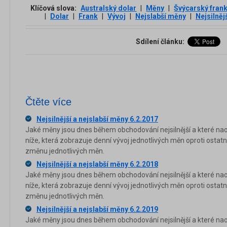
Klíčová slova:
Australský dolar
|
Měny
|
Švýcarský fran
|
Dolar
|
Frank
|
Vývoj
|
Nejslabší měny
|
Nejsilněj
Sdílení článku:
Čtěte více
Nejsilnější a nejslabší měny 6.2.2017
Jaké měny jsou dnes během obchodování nejsilnější a které nao
níže, která zobrazuje denní vývoj jednotlivých měn oproti osta
změnu jednotlivých měn.
Nejsilnější a nejslabší měny 6.2.2018
Jaké měny jsou dnes během obchodování nejsilnější a které nao
níže, která zobrazuje denní vývoj jednotlivých měn oproti osta
změnu jednotlivých měn.
Nejsilnější a nejslabší měny 6.2.2019
Jaké měny jsou dnes během obchodování nejsilnější a které nao