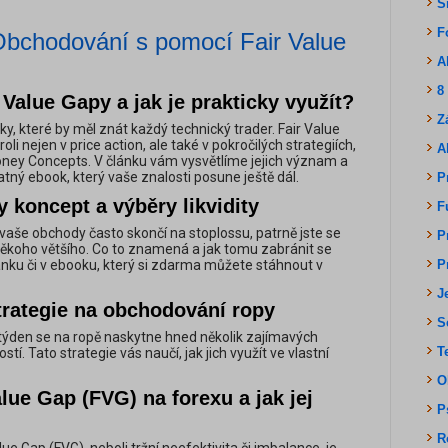
S
F
Obchodování s pomocí Fair Value
A
8
 Value Gapy a jak je prakticky využít?
Z
čky, které by měl znát každý technický trader. Fair Value
roli nejen v price action, ale také v pokročilých strategiích,
A
ney Concepts. V článku vám vysvětlíme jejich význam a
tný ebook, který vaše znalosti posune ještě dál.
P
 koncept a výběry likvidity
F
aše obchody často skončí na stoplossu, patrně jste se
P
o někoho většího. Co to znamená a jak tomu zabránit se
ánku či v ebooku, který si zdarma můžete stáhnout v
P
J
trategie na obchodování ropy
S
ýden se na ropě naskytne hned několik zajímavých
T
stí. Tato strategie vás naučí, jak jich využít ve vlastní
O
alue Gap (FVG) na forexu a jak jej
P
R