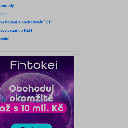
omodity
kcie
nvestování a obchodování ETF
nvestování do REIT
statní
reklama