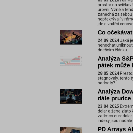
05.03.2026
Fair Va
prostor na svíčkov
úrovni. Vzniká tehd
zanechá za sebou tř
nepřekrývají v rám
jde o vnitřní cenov
Co očekávat
24.09.2024
Jaká je
nenechat uniknout 
dnešním článku.
Analýza S&P
pátek může b
28.05.2024
Přestož
stagnovaly, tento 
hodnoty?
Analýza Dow
dále prudce 
23.04.2025
Extrém
dolar a žene zlat
zatímco eurodolar 
indexy jsou nadále 
PD Arrays A