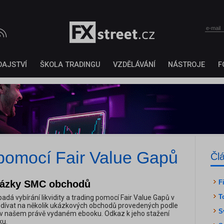
DAJSTVÍ
ŠKOLA TRADINGU
VZDĚLÁVÁNÍ
NÁSTROJE
F
pomocí Fair Value Gapů
Čl
kázky SMC obchodů
F
T
adá vybírání likvidity a trading pomocí Fair Value Gapů v
odívat na několik ukázkových obchodů provedených podle
S
 v našem právě vydaném ebooku. Odkaz k jeho stažení
ku.