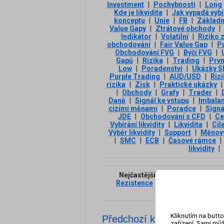
Investment
|
Pochybnosti
|
Long
Kde je likvidita
|
Jak vypadá vybír
konceptu
|
Unie
|
FB
|
Základn
Value Gapy
|
Ztrátové obchody
|
Indikátor
|
Volatilní
|
Riziko z
obchodování
|
Fair Value Gap
|
Pu
Obchodování FVG
|
Býčí FVG
|
Gapů
|
Rizika
|
Trading
|
Prvn
Low
|
Poradenství
|
Ukázky 
Purple Trading
|
AUD/USD
|
Riz
rizika
|
Zisk
|
Praktické ukázky
|
|
Obchody
|
Grafy
|
Trader
|
Daně
|
Signál ke vstupu
|
Imbala
cizími měnami
|
Poradce
|
Signá
JDE
|
Obchodování s CFD
|
Ce
Vybírání likvidity
|
Likvidita
|
Cíl
Výběr likvidity
|
Support
|
Měnov
|
SMC
|
ECB
|
Časové rámce
|
likvidity
|
Nejčastější klíčová slova:
USD
Rezistence
|
Růst
|
Obchodová
Indikátor
|
Kliknutím na butto
Předchozí klíčová slova
zařízení. Sami můž