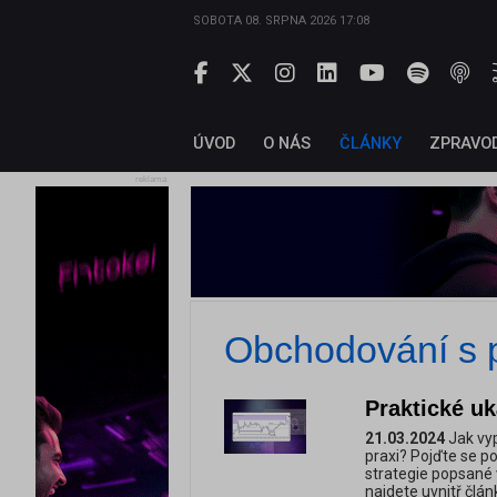
SOBOTA 08. SRPNA 2026 17:08
ÚVOD
O NÁS
ČLÁNKY
ZPRAVO
reklama
Obchodování s 
Praktické u
21.03.2024
Jak vyp
praxi? Pojďte se p
strategie popsané
najdete uvnitř člán