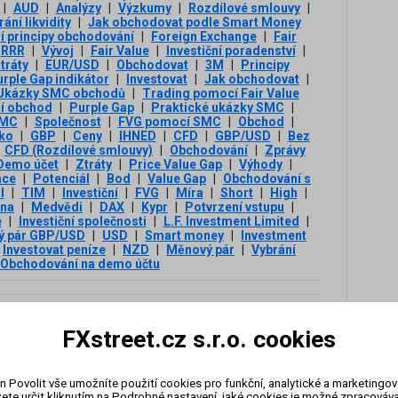
|
AUD
|
Analýzy
|
Výzkumy
|
Rozdílové smlouvy
|
ání likvidity
|
Jak obchodovat podle Smart Money
í principy obchodování
|
Foreign Exchange
|
Fair
RRR
|
Vývoj
|
Fair Value
|
Investiční poradenství
|
tráty
|
EUR/USD
|
Obchodovat
|
3М
|
Principy
rple Gap indikátor
|
Investovat
|
Jak obchodovat
|
Ukázky SMC obchodů
|
Trading pomocí Fair Value
í obchod
|
Purple Gap
|
Praktické ukázky SMC
|
SMC
|
Společnost
|
FVG pomocí SMC
|
Obchod
|
iko
|
GBP
|
Ceny
|
IHNED
|
CFD
|
GBP/USD
|
Bez
CFD (Rozdílové smlouvy)
|
Obchodování
|
Zprávy
Demo účet
|
Ztráty
|
Price Value Gap
|
Výhody
|
nce
|
Potenciál
|
Bod
|
Value Gap
|
Obchodování s
l
|
TIM
|
Investiční
|
FVG
|
Míra
|
Short
|
High
|
na
|
Medvědi
|
DAX
|
Kypr
|
Potvrzení vstupu
|
e
|
Investiční společnosti
|
L.F. Investment Limited
|
ý pár GBP/USD
|
USD
|
Smart money
|
Investment
Investovat peníze
|
NZD
|
Měnový pár
|
Vybrání
Obchodování na demo účtu
|
EUR
|
Pozice
|
Výhled
|
USA
|
Index
|
Trh
|
ní
|
3М
|
Pokles
|
Trading
|
Banka
|
Reuters
|
FXstreet.cz s.r.o. cookies
Banky
|
Cena
|
ČTK
|
Pivot
n Povolit vše umožníte použití cookies pro funkční, analytické a marketingo
Následující klíčová slova
ete určit kliknutím na Podrobné nastavení, jaké cookies je možné zpracovávat