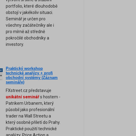
portfolio, které dlouhodobě
obstojí v jakékoliv situaci.
Seminář je určen pro
všechny začátečníky ale i
pro mírně až středně
pokročilé obchodníky a
investory.
Praktický workshop
ne
technické analýzy + profi
am
obchodní systémy (Záznam
semináře)
FXstreet.cz představuje
unikátní seminář
s hostem -
Patrikem Urbanem, který
působil jako profesionální
trader na Wall Streetu a
který osobně přiletí do Prahy.
Praktické použití technické
analýzy, Price Action a