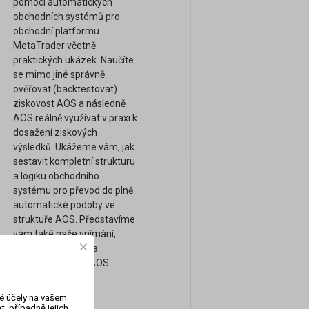
pomocí automatických
obchodních systémů pro
obchodní platformu
MetaTrader včetně
praktických ukázek. Naučíte
se mimo jiné správně
ověřovat (backtestovat)
ziskovost AOS a následně
AOS reálně využívat v praxi k
dosažení ziskových
výsledků. Ukážeme vám, jak
sestavit kompletní strukturu
a logiku obchodního
systému pro převod do plně
automatické podoby ve
struktuře AOS. Představíme
vám také naše vnímání,
obchodní přístupy a
strategie pomocí AOS.
vé účely na vašem
, případně jejich