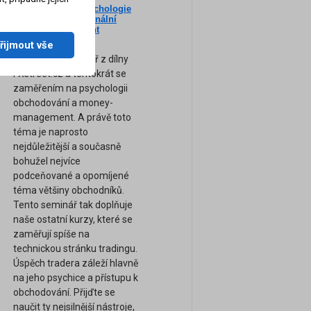
Nový seminář: Psychologie
ne
tradingu a profesionální
am
Money-Management
(Záznam semináře)
řijmout vše
Zcela nový seminář z dílny
FXstreet.cz a tentokrát se
zaměřením na psychologii
obchodování a money-
management. A právě toto
téma je naprosto
nejdůležitější a současně
bohužel nejvíce
podceňované a opomíjené
téma většiny obchodníků.
Tento seminář tak doplňuje
naše ostatní kurzy, které se
zaměřují spíše na
technickou stránku tradingu.
Úspěch tradera záleží hlavně
na jeho psychice a přístupu k
obchodování. Přijďte se
naučit ty nejsilnější nástroje,