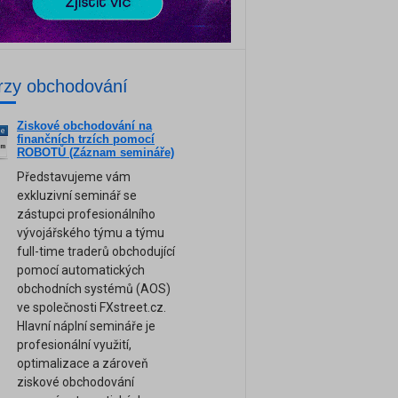
rzy obchodování
Ziskové obchodování na
ne
finančních trzích pomocí
am
ROBOTŮ (Záznam semináře)
Představujeme vám
exkluzivní seminář se
zástupci profesionálního
vývojářského týmu a týmu
full-time traderů obchodující
pomocí automatických
obchodních systémů (AOS)
ve společnosti FXstreet.cz.
Hlavní náplní semináře je
profesionální využití,
optimalizace a zároveň
ziskové obchodování