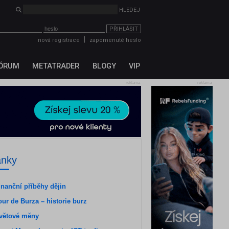
PŘIHLÁSIT
|
nová registrace
zapomenuté heslo
ÓRUM
METATRADER
BLOGY
VIP
reklama
reklama
ánky
inanční příběhy dějin
our de Burza – historie burz
větové měny