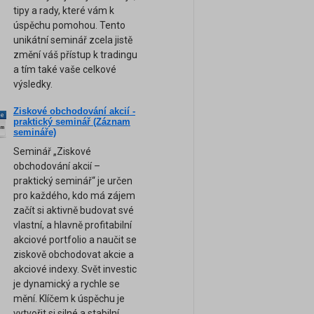
tipy a rady, které vám k
úspěchu pomohou. Tento
unikátní seminář zcela jistě
změní váš přístup k tradingu
a tím také vaše celkové
výsledky.
Ziskové obchodování akcií -
ne
praktický seminář (Záznam
am
semináře)
Seminář „Ziskové
obchodování akcií –
praktický seminář“ je určen
pro každého, kdo má zájem
začít si aktivně budovat své
vlastní, a hlavně profitabilní
akciové portfolio a naučit se
ziskově obchodovat akcie a
akciové indexy. Svět investic
je dynamický a rychle se
mění. Klíčem k úspěchu je
vytvořit si silné a stabilní