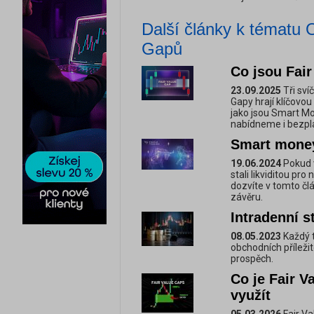
Další články k tématu 
Gapů
Co jsou Fair
23.09.2025
Tři sví
Gapy hrají klíčovou 
jako jsou Smart Mo
nabídneme i bezpla
Smart money
19.06.2024
Pokud v
stali likviditou pr
dozvíte v tomto čl
závěru.
Intradenní s
08.05.2023
Každý t
obchodních příležito
prospěch.
Co je Fair V
využít