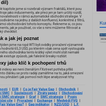
díl)
é kapitole jsme si rozebrali význam fraktálů, které jsou
oje jako inducementy, ale přeci jen je tam určitý rozdíl,
movatelnosti v rámci automatické obchodní strategie. V
podíváme na jednu z dalších konfluencí, konkrétně z filtrů,
Ku
 rámci obchodování tohoto konceptu. Řekneme si, co jsou
ents, jak je používat, co vše s nimi můžeme filtrovat a
ý checklist.
On-li
k a jak jej poznat
zázn
týden jsme na ropě WTI byli svědky proražení významné
 hodnotě 65,3 USD, po kterém však cena opět vystoupala
ného obchodníka tento krátký výlet mohl stát nemalé
ak existuje způsob, jak falešné breaky rozlišit.
xy jako klíč k pochopení trhů
 indexy asi není čtenářům FXstreet potřeba příliš
mto článku se proto raději zaměříme na to, jaká omezení
ou přinášet i jak pomocí nich lépe analyzovat trhy.
nosti
|
EUR
|
Co je Fair Value Gap
|
Obchodník
|
cí SMC
|
Společnosti
|
Ztráty peněz
|
Obchodování
 SMC strategie
|
Graf
|
SMC strategie
|
Popis
iční cíle
|
Proražení
|
Exchange
|
Medvědí FVG
|
 Fair Value Gap?
|
Gap indikátor
|
NZD/USD
|
L.F.