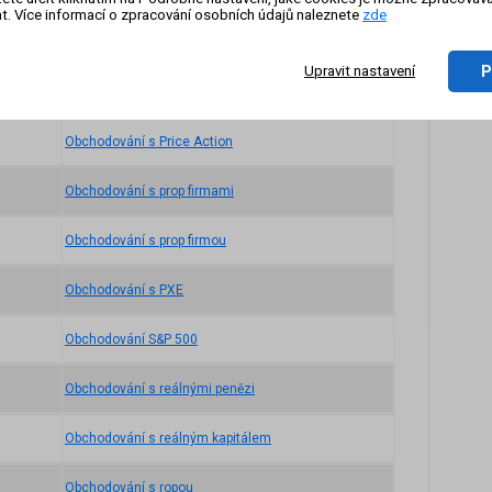
t. Více informací o zpracování osobních údajů naleznete
zde
On-li
zázn
Obchodování s povolenkami
P
Upravit nastavení
Obchodování spreadů
Obchodování s Price Action
Obchodování s prop firmami
Obchodování s prop firmou
Obchodování s PXE
Obchodování S&P 500
Obchodování s reálnými penězi
Obchodování s reálným kapitálem
Obchodování s ropou