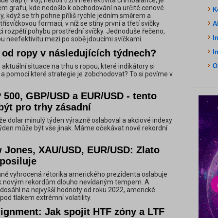
lue Gap (FVG), neboli tržní neefektivita či imbalance, je
ém grafu, kde nedošlo k obchodování na určité cenové
K
y, když se trh pohne příliš rychle jedním směrem a
ísvíčkovou formaci, v níž se stíny první a třetí svíčky
A
ci rozpětí pohybu prostřední svíčky. Jednoduše řečeno,
I
ou neefektivitu mezi po sobě jdoucími svíčkami.
 od ropy v následujících týdnech?
I
 aktuální situace na trhu s ropou, které indikátory si
O
a pomocí které strategie je zobchodovat? To si povíme v
 500, GBP/USD a EUR/USD - tento
ýt pro trhy zásadní
e dolar minulý týden výrazně oslaboval a akciové indexy
týden může být vše jinak. Máme očekávat nové rekordní
 Jones, XAU/USD, EUR/USD: Zlato
posiluje
ně vyhrocená rétorika amerického prezidenta oslabuje
o k novým rekordům dlouho nevídaným tempem. A
dosáhl na nejvyšší hodnoty od roku 2022, americké
pod tlakem extrémní volatility.
lignment: Jak spojit HTF zóny a LTF