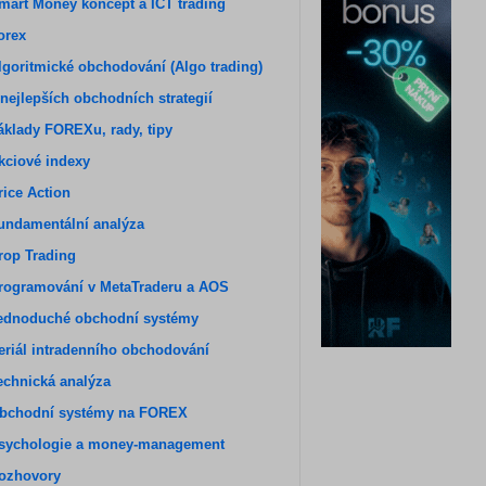
mart Money koncept a ICT trading
orex
lgoritmické obchodování (Algo trading)
 nejlepších obchodních strategií
áklady FOREXu, rady, tipy
kciové indexy
rice Action
undamentální analýza
rop Trading
rogramování v MetaTraderu a AOS
ednoduché obchodní systémy
eriál intradenního obchodování
echnická analýza
bchodní systémy na FOREX
sychologie a money-management
ozhovory