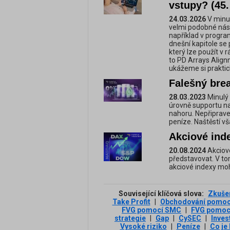
vstupy? (45. 
24.03.2026
V minul
velmi podobné nástr
například v progra
dnešní kapitole se 
který lze použít v
to PD Arrays Alignm
ukážeme si praktick
Falešný brea
28.03.2023
Minulý 
úrovně supportu na
nahoru. Nepřiprave
peníze. Naštěstí vš
Akciové inde
20.08.2024
Akciové
představovat. V to
akciové indexy moh
Související klíčová slova:
Zkuše
Take Profit
|
Obchodování pomo
FVG pomocí SMC
|
FVG pomocí
strategie
|
Gap
|
CySEC
|
Invest
Vysoké riziko
|
Peníze
|
Co je