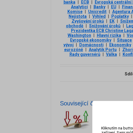
banka
|
ECB
|
Evropská centrální
Analytici
|
Banky
|
EU
|
Finan
Komise
|
Unicredit
|
Agentura 
Nejistota
|
Výhled
|
Poplatky
|
Zvyšování úroků
|
EK
|
Snížen
obchodě
|
Snižování úroků
|
La
Prezidentka ECB Christine Lag
Washington
|
Hlavní rizika
|
Vo
Evropské ekonomiky
|
Situace
vývoj
|
Domácnosti
|
Ekonomiky
eurozóně
|
Analytik Portu
|
Zhorš
Rady guvernérů
|
Válka
|
Konfl
Sdíl
Související články
Světové úrokové 
Úrokové sazby centr
napovídají o stavu
Kliknutím na butto
národních bank p
zařízení. Sami můž