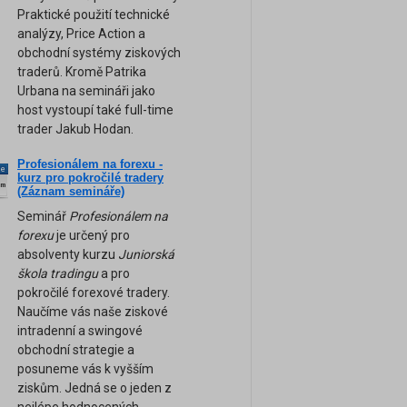
Praktické použití technické
analýzy, Price Action a
obchodní systémy ziskových
traderů. Kromě Patrika
Urbana na semináři jako
host vystoupí také full-time
trader Jakub Hodan.
Profesionálem na forexu -
ne
kurz pro pokročilé tradery
am
(Záznam semináře)
Seminář
Profesionálem na
forexu
je určený pro
absolventy kurzu
Juniorská
škola tradingu
a pro
pokročilé forexové tradery.
Naučíme vás naše ziskové
intradenní a swingové
obchodní strategie a
posuneme vás k vyšším
ziskům. Jedná se o jeden z