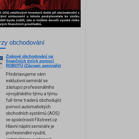
rzy obchodování
Ziskové obchodování na
ne
finančních trzích pomocí
am
ROBOTŮ (Záznam semináře)
Představujeme vám
exkluzivní seminář se
zástupci profesionálního
vývojářského týmu a týmu
full-time traderů obchodující
pomocí automatických
obchodních systémů (AOS)
ve společnosti FXstreet.cz.
Hlavní náplní semináře je
profesionální využití,