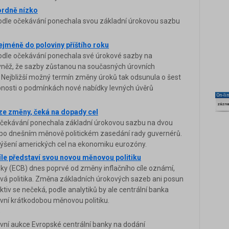
ordně nízko
odle očekávání ponechala svou základní úrokovou sazbu
jméně do poloviny příštího roku
odle očekávání ponechala své úrokové sazby na
vněž, že sazby zůstanou na současných úrovních
. Nejbližší možný termín změny úroků tak odsunula o šest
bnosti o podmínkách nové nabídky levných úvěrů
On-li
zázn
e změny, čeká na dopady cel
očekávání ponechala základní úrokovou sazbu na dvou
ě po dnešním měnově politickém zasedání rady guvernérů.
ýšení amerických cel na ekonomiku eurozóny.
íle představí svou novou měnovou politiku
ky (ECB) dnes poprvé od změny inflačního cíle oznámí,
vá politika. Změna základních úrokových sazeb ani posun
iv se nečeká, podle analytiků by ale centrální banka
vlivní krátkodobou měnovou politiku.
rvní aukce Evropské centrální banky na dodání