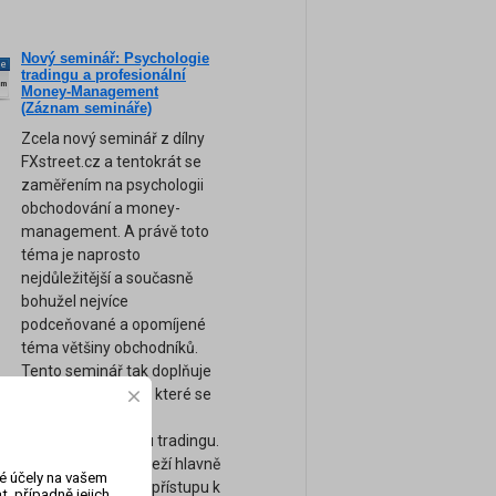
Nový seminář: Psychologie
ne
tradingu a profesionální
am
Money-Management
(Záznam semináře)
Zcela nový seminář z dílny
FXstreet.cz a tentokrát se
zaměřením na psychologii
obchodování a money-
management. A právě toto
téma je naprosto
nejdůležitější a současně
bohužel nejvíce
podceňované a opomíjené
téma většiny obchodníků.
Tento seminář tak doplňuje
naše ostatní kurzy, které se
zaměřují spíše na
technickou stránku tradingu.
Úspěch tradera záleží hlavně
vé účely na vašem
na jeho psychice a přístupu k
, případně jejich