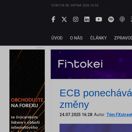
SOBOTA 08. SRPNA 2026 10:54
ÚVOD
O NÁS
ČLÁNKY
ZPRAVO
reklama
ECB ponechává 
změny
24.07.2025 16:28
Autor:
Tým FXstree