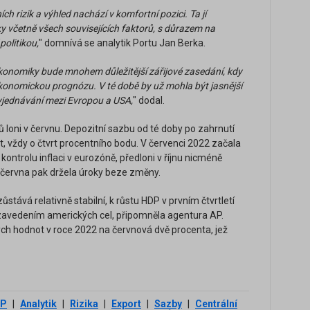
h rizik a výhled nachází v komfortní pozici. Ta jí
y včetně všech souvisejících faktorů, s důrazem na
politikou,
" domnívá se analytik Portu Jan Berka.
konomiky bude mnohem důležitější zářijové zasedání, kdy
konomickou prognózu. V té době by už mohla být jasnější
yjednávání mezi Evropou a USA,
" dodal.
ů loni v červnu. Depozitní sazbu od té doby po zahrnutí
 vždy o čtvrt procentního bodu. V červenci 2022 začala
ontrolu inflaci v eurozóně, předloni v říjnu nicméně
 června pak držela úroky beze změny.
stává relativně stabilní, k růstu HDP v prvním čtvrtletí
 zavedením amerických cel, připomněla agentura AP.
ných hodnot v roce 2022 na červnová dvě procenta, jež
P
|
Analytik
|
Rizika
|
Export
|
Sazby
|
Centrální