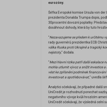
eurozóny.
Šéfka Evropské komise Ursula von der 
prezidenta Donalda Trumpa dopis, podl
30procentní dovozní poplatky. Představ
dosáhnout dohody, která by tuto hrozbu
"
Nezavazujeme se předem k určitému vý
rady guvernérů prezidentka ECB Christ
válka Ruska proti Ukrajině a tragický k
nejistoty,
" dodala.
"
Mezi hlavní rizika patří další eskalace 
mohla utlumit vývoz a snížit investice a
vést ke zpřísnění podmínek financování a
investovat a spotřebovávat,
" uvedla šé
Analytici očekávají, že případné další 
UniCredit je rozhodnutí ponechat sazb
negativního vývoje kvůli hrozícím amer
UniCredit očekávají, že výsledná celní s