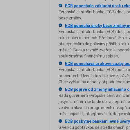
ECB ponechala základní úrok rek
Evropská centrální banka (ECB) dnes p
beze změny...
ECB ponechá úroky beze změny ne
Evropská centrální banka (ECB) dnes p
rekordních minimech. Předpověděla ro
přinejmenším do poloviny příštího roku
měsíců. Banka rovněž zveřejnila podro
soukromému finančnímu sektoru.
ECB ponechává úrokové sazby bez
Evropská centrální banka (ECB) podle 
procentech. Uvedla to v tiskové zpráv
Chce vyčkat na dopady případného nav
ECB poprvé od změny inflačního c
Rada guvernérů Evropské centrální ban
jakým směrem se bude ubírat její měno
ve dvou hlavních programech nákupů akt
měla objasnit, jak její nová strategie o
ECB poskytne bankám levné úvěry
S velkou poptávkou se střetla dnešní p