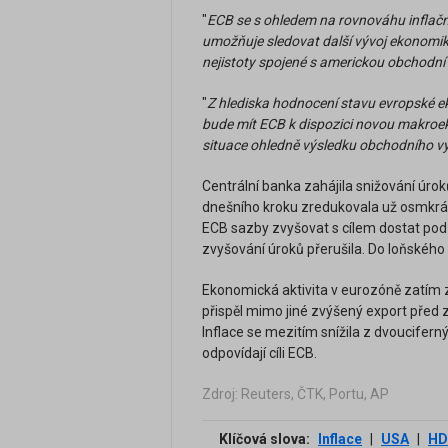
"
ECB se s ohledem na rovnováhu inflačníc
umožňuje sledovat další vývoj ekonomik
nejistoty spojené s americkou obchodní 
"
Z hlediska hodnocení stavu evropské e
bude mít ECB k dispozici novou makroe
situace ohledně výsledku obchodního v
Centrální banka zahájila snižování úrok
dnešního kroku zredukovala už osmkrát,
ECB sazby zvyšovat s cílem dostat pod k
zvyšování úroků přerušila. Do loňského
Ekonomická aktivita v eurozóně zatím zů
přispěl mimo jiné zvýšený export před
Inflace se mezitím snížila z dvoucifer
odpovídají cíli ECB.
Zdroj: Reuters, ČTK, Portu, AP
Klíčová slova:
Inflace
|
USA
|
HD