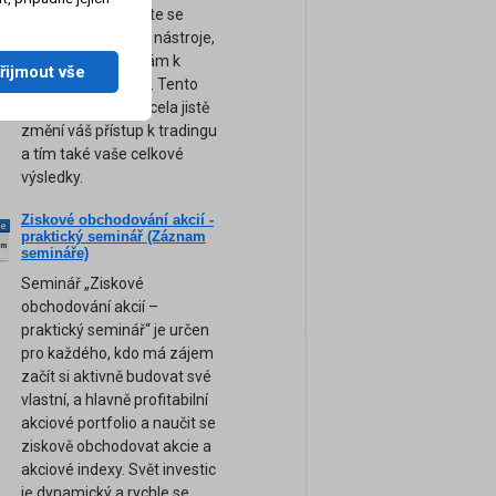
obchodování. Přijďte se
naučit ty nejsilnější nástroje,
tipy a rady, které vám k
řijmout vše
úspěchu pomohou. Tento
unikátní seminář zcela jistě
změní váš přístup k tradingu
a tím také vaše celkové
výsledky.
Ziskové obchodování akcií -
ne
praktický seminář (Záznam
am
semináře)
Seminář „Ziskové
obchodování akcií –
praktický seminář“ je určen
pro každého, kdo má zájem
začít si aktivně budovat své
vlastní, a hlavně profitabilní
akciové portfolio a naučit se
ziskově obchodovat akcie a
akciové indexy. Svět investic
je dynamický a rychle se