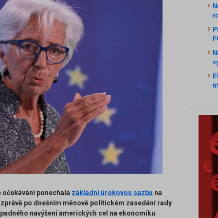
N
r
P
F
N
v
E
t
e očekávání ponechala
základní úrokovou sazbu
na
é zprávě po dnešním měnově politickém zasedání rady
řípadného navýšení amerických cel na ekonomiku