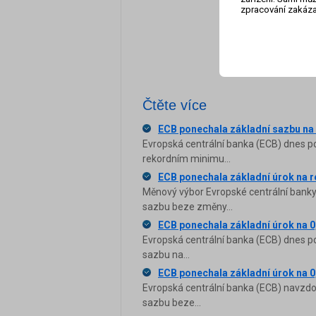
analyzování jedno
zpracování zakáza
hlavním faktorem,
velcí investoři př
vyššího zhodnocení
zájem o ní mezi in
Čtěte více
ECB ponechala základní sazbu na 
Evropská centrální banka (ECB) dnes 
rekordním minimu...
ECB ponechala základní úrok na 
Měnový výbor Evropské centrální banky
sazbu beze změny...
ECB ponechala základní úrok na 0
Evropská centrální banka (ECB) dnes p
sazbu na...
ECB ponechala základní úrok na 0
Evropská centrální banka (ECB) navzdo
sazbu beze...