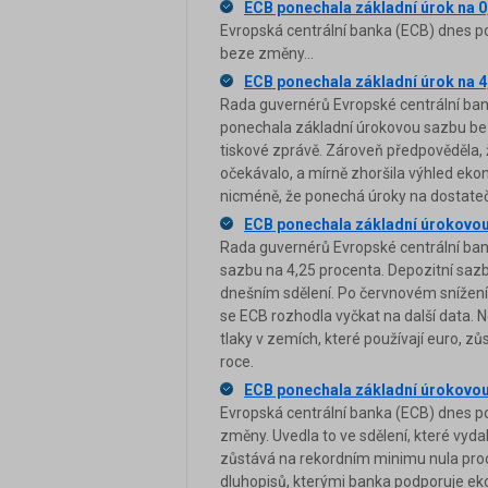
ECB ponechala základní úrok na 0
Evropská centrální banka (ECB) dnes p
beze změny...
ECB ponechala základní úrok na 4
Rada guvernérů Evropské centrální ba
ponechala základní úrokovou sazbu be
tiskové zprávě. Zároveň předpověděla, ž
očekávalo, a mírně zhoršila výhled ekon
nicméně, že ponechá úroky na dostateč
ECB ponechala základní úrokovou
Rada guvernérů Evropské centrální ban
sazbu na 4,25 procenta. Depozitní saz
dnešním sdělení. Po červnovém snížení 
se ECB rozhodla vyčkat na další data. 
tlaky v zemích, které používají euro, zůs
roce.
ECB ponechala základní úrokovou
Evropská centrální banka (ECB) dnes p
změny. Uvedla to ve sdělení, které vyd
zůstává na rekordním minimu nula proc
dluhopisů, kterými banka podporuje e