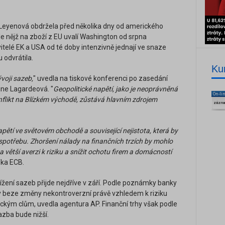
Leyenová obdržela před několika dny od amerického
e nějž na zboží z EU uvalí Washington od srpna
itelé EK a USA od té doby intenzivně jednají ve snaze
 odvrátila.
Ku
voji sazeb,
" uvedla na tiskové konferenci po zasedání
ine Lagardeová. "
Geopolitické napětí, jako je neoprávněná
On-li
onflikt na Blízkém východě, zůstává hlavním zdrojem
zázn
napětí ve světovém obchodě a související nejistota, která by
 spotřebu. Zhoršení nálady na finančních trzích by mohlo
 větší averzi k riziku a snížit ochotu firem a domácností
fka ECB.
snížení sazeb přijde nejdříve v září. Podle poznámky banky
y beze změny nekontroverzní právě vzhledem k riziku
ickým clům, uvedla agentura AP. Finanční trhy však podle
azba bude nižší.