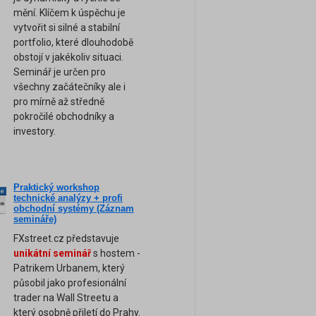
mění. Klíčem k úspěchu je
vytvořit si silné a stabilní
portfolio, které dlouhodobě
obstojí v jakékoliv situaci.
Seminář je určen pro
všechny začátečníky ale i
pro mírně až středně
pokročilé obchodníky a
investory.
Praktický workshop
ne
technické analýzy + profi
am
obchodní systémy (Záznam
semináře)
FXstreet.cz představuje
unikátní seminář
s hostem -
Patrikem Urbanem, který
působil jako profesionální
trader na Wall Streetu a
který osobně přiletí do Prahy.