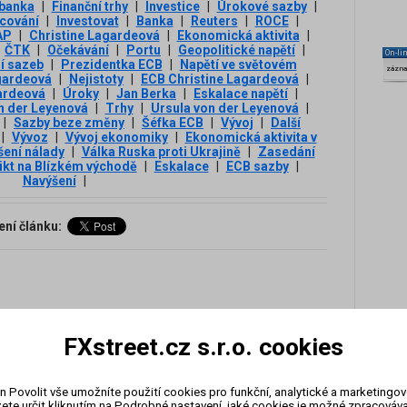
 banka
|
Finanční trhy
|
Investice
|
Úrokové sazby
|
cování
|
Investovat
|
Banka
|
Reuters
|
ROCE
|
AP
|
Christine Lagardeová
|
Ekonomická aktivita
|
ČTK
|
Očekávání
|
Portu
|
Geopolitické napětí
|
On-li
í sazeb
|
Prezidentka ECB
|
Napětí ve světovém
zázn
gardeová
|
Nejistoty
|
ECB Christine Lagardeová
|
ardeová
|
Úroky
|
Jan Berka
|
Eskalace napětí
|
n der Leyenová
|
Trhy
|
Ursula von der Leyenová
|
|
Sazby beze změny
|
Šéfka ECB
|
Vývoj
|
Další
|
Vývoz
|
Vývoj ekonomiky
|
Ekonomická aktivita v
ení nálady
|
Válka Ruska proti Ukrajině
|
Zasedání
ikt na Blízkém východě
|
Eskalace
|
ECB sazby
|
Navýšení
|
ení článku:
FXstreet.cz s.r.o. cookies
sazby
álních bank hrají důležitou roli ve forex tradingu a
 dané ekonomiky. Tyto úrokové sazby světových
n Povolit vše umožníte použití cookies pro funkční, analytické a marketingo
omáhají především fundamentálním obchodníkům v
ete určit kliknutím na Podrobné nastavení, jaké cookies je možné zpracovávat