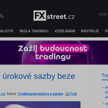
DAJSTVÍ
ŠKOLA TRADINGU
VZDĚLÁVÁNÍ
NÁSTROJE
F
úrokové sazby beze
Tr
P
Ú
t.cz
Sekce:
Tradingové analýzy a zprávy
Tisk
p
V