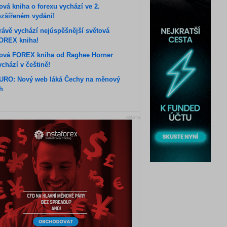
ová kniha o forexu vychází ve 2.
ozšířeném vydání!
rávě vychází nejúspěšnější světová
OREX kniha!
ová FOREX kniha od Raghee Horner
ychází v češtině!
URO: Nový web láká Čechy na měnový
rh
reklama