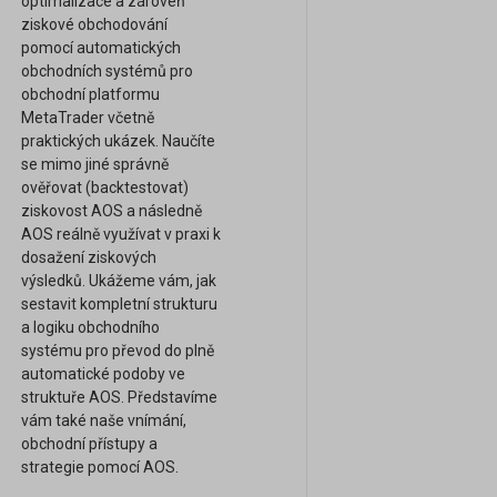
optimalizace a zároveň
ziskové obchodování
pomocí automatických
obchodních systémů pro
obchodní platformu
MetaTrader včetně
praktických ukázek. Naučíte
se mimo jiné správně
ověřovat (backtestovat)
ziskovost AOS a následně
AOS reálně využívat v praxi k
dosažení ziskových
výsledků. Ukážeme vám, jak
sestavit kompletní strukturu
a logiku obchodního
systému pro převod do plně
automatické podoby ve
struktuře AOS. Představíme
vám také naše vnímání,
obchodní přístupy a
strategie pomocí AOS.