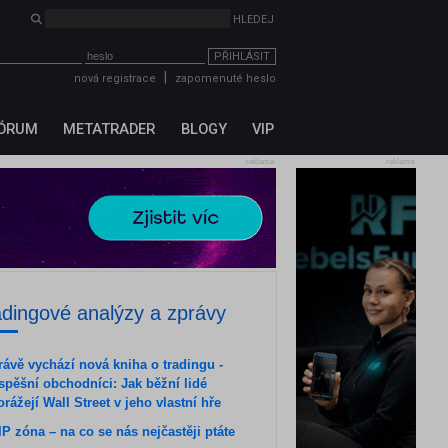
HLEDEJ
PŘIHLÁSIT
|
nová registrace
zapomenuté heslo
ÓRUM
METATRADER
BLOGY
VIP
reklama
reklama
adingové analýzy a zprávy
rávě vychází nová kniha o tradingu -
spěšní obchodníci: Jak běžní lidé
orážejí Wall Street v jeho vlastní hře
IP zóna – na co se nás nejčastěji ptáte