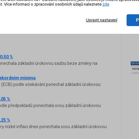
tlivých měnových párů. Změny úrokových sazeb jsou
t. Více informací o zpracování osobních údajů naleznete
zde
 který hýbe měnovými trhy. Jsou důvodem k tomu, aby
esouvali své peníze z jedné země do druhé za účelem
P
Upravit nastavení
. Zvýšení úrokové sazby zvyšuje atraktivitu dané měny a
vestory. Snížení sazby naopak.
0,50 %
ponechala základní úrokovou sazbu beze změny na
On-li
zázn
rekordním minimu
 (ECB) podle očekávání ponechal základní úrokovou
,05 %
odle předpokladů ponechala svou základní úrokovou
,25 %
ry nízké inflaci dnes ponechala svou základní úrokovou