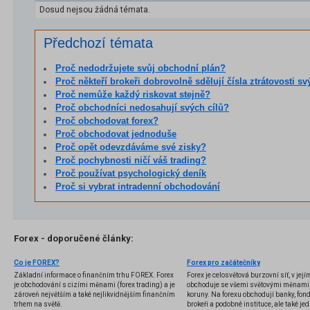
Dosud nejsou žádná témata.
Předchozí témata
Proč nedodržujete svůj obchodní plán?
Proč někteří brokeři dobrovolně sdělují čísla ztrátovosti svýc
Proč nemůže každý riskovat stejně?
Proč obchodníci nedosahují svých cílů?
Proč obchodovat forex?
Proč obchodovat jednoduše
Proč opět odevzdáváme své zisky?
Proč pochybnosti ničí váš trading?
Proč používat psychologický deník
Proč si vybrat intradenní obchodování
Forex - doporučené články:
Co je FOREX?
Forex pro začátečníky
Základní informace o finančním trhu FOREX. Forex
Forex je celosvětová burzovní síť, v jej
je obchodování s cizími měnami (forex trading) a je
obchoduje se všemi světovými měnami,
zároveň největším a také nejlikvidnějším finančním
koruny. Na forexu obchodují banky, fondy
trhem na světě.
brokeři a podobné instituce, ale také jedn