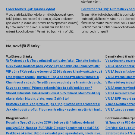
otevřený všem.
Forex brokeři - jak správně vybrat
V podstatě každého, kdo by chtěl obchodovat forex,
Snem některých obchodníků je obchodo
čeká jednou rozhodování o tom, s jakým brokerem
nutnosti jakéhokoliv zásahu do obchod
(přeloženo jako makléř/broker nebo zprostředkovatel)
fikce nebo reálná záležitost? Kolik z nás
by chtěl mít co do činění a svěřil mu své finance
"roboti" mohou profitabilně obchodovat
určené k obchodování. Velmi rád bych vám přiblížil
principech fungují?
problematiku výběru brokera, rozdíl mezi
jednotlivými typy brokerů a v neposlední řadě uvedu
několik příkladů nejznámějších z nich.
Nejnovější články:
Vzdělávací články
Denní kalendář udál
🚀 FXstreet.cz & eToro přinášejí exkluzivní akci: Získejte 6měsíční členství ve VIP zóně ZDARMA
Ve Švýcarsku rezer
Očekávaná hodnota prop výzvy: Kdy se nákup challenge vyplatí?
V USA spotřebitelsk
VIP zóna FXstreet.cz v červenci 2026 byla pro klienty opět zisková
V USA bude mít slo
Léto v plném proudu, trhy také: Top 3 obchody traderů Fintokei na indexech a zlatě
V USA týdenní statist
Chamtivost a strach: Největší cenové pohyby na finančních trzích (červenec 2026)
V Kanadě Ivey index
Káva na rozcestí. Přinese rekordní úroda další pokles cen?
V USA průměrný hod
Stvořil elitní klub, kde Ameriku obral o 65 miliard. Madoff řídil největší Ponzi dějin
V USA míra nezaměs
Akcie, dolar, bitcoin, zlato, ropa: Začíná to!
V USA NFP report z
Historická data, kde je získat, jak připojit svého data providera do MultiCharts a proč je budeme potřebovat? (4. díl)
V Kanadě míra neza
Jak obchodují profíci: Fibonacci trading - systém úspěšných traderů
V USA zásoby zemní
Blogy uživatelů
Forexové online zp
Dosáhne SpaceX do roku 2030 tržeb ve výši 1 bilionu dolarů?
Analýza DAX, Nasdaq, EUR/USD: Zlepšený sentiment poslal DAX na nová maxima
Praktické okénko: Bitcoin aktuálně jako spekulativní, nikoli investiční aktivum
Stříbro roste o 4 % 