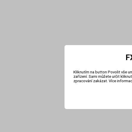
F
Kliknutím na button Povolit vše u
zařízení. Sami můžete určit klikn
zpracování zakázat. Více informa