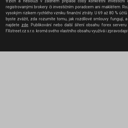
trzích a neslouží v žádném případě coby konkrétní investiční č
registrovanými brokery či investičním poradcem ani makléřem. Rozd
vysokým rizikem rychlého vzniku finanční ztráty. U 69 až 80 % účtů 
byste zvážit, zda rozumíte tomu, jak rozdílové smlouvy fungují, a
najdete
zde
. Publikování nebo další šíření obsahu forex serveru
FXstreet.cz s.r.o. kromě svého vlastního obsahu využívá i zpravodajs