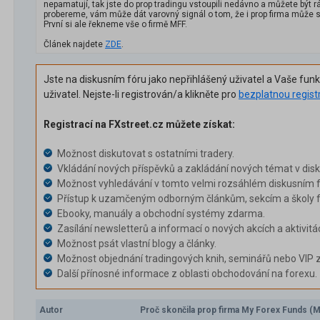
nepamatují, tak jste do prop tradingu vstoupili nedávno a můžete být r
probereme, vám může dát varovný signál o tom, že i prop firma může sk
První si ale řekneme vše o firmě MFF.
Článek najdete
ZDE
.
Jste na diskusním fóru jako nepřihlášený uživatel a Vaše fun
uživatel. Nejste-li registrován/a klikněte pro
bezplatnou regist
Registrací na FXstreet.cz můžete získat:
Možnost diskutovat s ostatními tradery.
Vkládání nových příspěvků a zakládání nových témat v dis
Možnost vyhledávání v tomto velmi rozsáhlém diskusním f
Přístup k uzamčeným odborným článkům, sekcím a školy f
Ebooky, manuály a obchodní systémy zdarma.
Zasílání newsletterů a informací o nových akcích a aktivitá
Možnost psát vlastní blogy a články.
Možnost objednání tradingových knih, seminářů nebo VIP 
Další přínosné informace z oblasti obchodování na forexu.
Autor
Proč skončila prop firma My Forex Funds (M