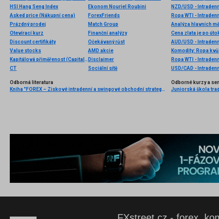
HSI Hang Seng Index
Ekonom Nouriel Roubini
NZD/USD - Intradenn
Asked price (Nákupní cena)
ForexFriends
Ropa WTI - Intraden
Prázdný prodej
Match Group
Analýza hlavních m
Otevírací kurz
Finanční analýzy
Discount certifikáty
Očekávaný růst
AUD/USD - Intradenn
Value stocks
AMD akcie
Kapitálová přiměřenost (Capital adequacy)
Disclaimer
Ropa WTI - Intradenn
CT
Sociální sítě
USD/CAD - Intradenn
Odborná literatura
Odborné kurzy a se
Kniha "FOREX – Ziskové intradenní a swingové obchodní strategie" od Kathy Lien vychází v češtině!
Juniorská škola tradi
FXstreet.cz - forex, ko