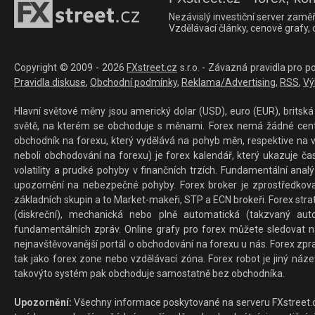
Nezávislý investiční server zaměř
Vzdělávací články, cenové grafy,
Copyright © 2009 - 2026
FXstreet.cz
s.r.o. - Závazná pravidla pro p
Pravidla diskuse
,
Obchodní podmínky
,
Reklama/Advertising
,
RSS
,
Vý
Hlavní světové měny jsou americký dolar (USD), euro (EUR), britská 
světě, na kterém se obchoduje s měnami. Forex nemá žádné centrál
obchodník na forexu, který vydělává na pohyb měn, respektive na v
neboli obchodování na forexu) je forex kalendář, který ukazuje č
volatility a prudké pohyby v finančních trzích. Fundamentální ana
upozornění na nebezpečné pohyby. Forex broker je zprostředkov
základních skupin a to Market-makeři, STP a ECN brokeři. Forex stra
(diskreční), mechanická nebo plně automatická (takzvaný aut
fundamentálních zpráv. Online grafy pro forex můžete sledovat na 
nejnavštěvovanější portál o obchodování na forexu u nás. Forex zprav
tak jako forex zone nebo vzdělávací zóna. Forex robot je jiný náz
takovýto systém pak obchoduje samostatně bez obchodníka.
Upozornění:
Všechny informace poskytované na serveru FXstreet.cz