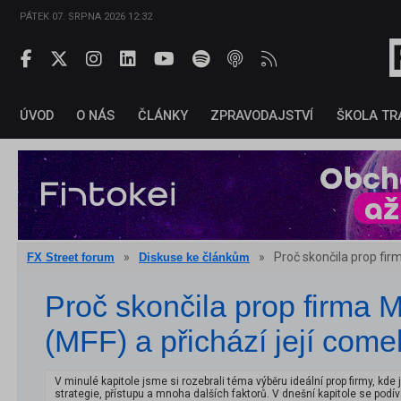
PÁTEK 07. SRPNA 2026 12:32
ÚVOD
O NÁS
ČLÁNKY
ZPRAVODAJSTVÍ
ŠKOLA TR
»
»
Proč skončila prop fir
FX Street forum
Diskuse ke článkům
Proč skončila prop firma 
(MFF) a přichází její com
V minulé kapitole jsme si rozebrali téma výběru ideální prop firmy, kde 
strategie, přístupu a mnoha dalších faktorů. V dnešní kapitole se podí