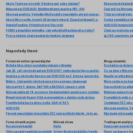
Akcie Tesly na rozcestí: Výrobce aut, nebo startup?
Ekonomický kalendá
Měnový pár EUR/AUD: Multitimeframe analýza (W1–H4)
Akciová analýza: Výsledky McDonald’s nepotěšily, ale ani neurazily. Jakou vizi společnost prezentovala?
Akcie Microsoftu zlomily 26 let starý rekord. Důvod překvapil i samotné investory
RebelsFunding: Príležitosť pre Vás je tu!
AUD/USD testuje klí
FOMO a kvartální výsledky: Jak vyhodnotit potenciál a riziko?
Zlato po průlomu na
Proč v období ztrát nesahat do funkční strategie
📊 CSG zveřejnilo vý
Naposledy čtené:
Forexové online zpravodajství
Blogy uživatelů
Britská libra ztrácí v průběhu jednání o Brexitu
Dochádza už dolaro
Jak 25. září obchodovat pár EUR/USD? Jednoduché tipy a analýza obchodů pro začátečníky.
Čo sa deje s Bitcoi
Analýza a obchodní tipy pro pár EUR/USD na 5. března (americká seance)
Naučte se výhodně i
Makro: Zahraniční obchod eurozóny v červnu stagnoval
Moje cesta prop tra
Akciový trh 9. dubna: S&P 500 a NASDAQ zápasí o směr
Dva pohledy na výb
Klíčové události 18. prosince: fundamentální analýza pro začátečníky
Bidenův support ce
Bývalý ministr financí USA je přesvědčen o dalším růstu dolaru
5 největších mýtů o
Frankfurtská burza dnes rostla, DAX +0,94 %
Zestátnění ČEZ jako 
AUD/USD
Férové vypořádání minoritářů ČEZ není politický dárek. Je to ve vyspělé ekonomice nijak zvláštní cena za to, že ČEZ byl roky burzovní společností, zatímco nyní po něm stát chce roli strategického nástroje
Kdo bude mít pravd
Forex slovník pojmů
Klíčová slova
Tradingové analýzy 
Rozvojový kapitál
Hertz
Devizové rezervy Č
Obhospodařovatelský poplatek
Určení dlouhodobějšího trendu
Ranní zpráva pro tra