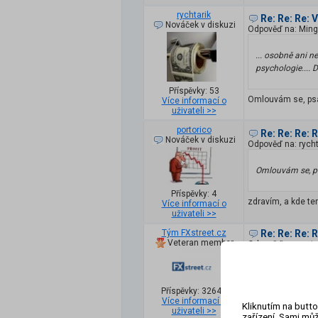
rychtarik
Re: Re: Re:
Nováček v diskuzi
Odpověď na: Ming
... osobně ani 
psychologie.... 
Příspěvky: 53
Omlouvám se, psal 
Více informací o
uživateli >>
portorico
Re: Re: Re: 
Nováček v diskuzi
Odpověď na: rycht
Omlouvám se, psa
Příspěvky: 4
zdravím, a kde t
Více informací o
uživateli >>
Tým FXstreet.cz
Re: Re: Re: 
Veteran member
Odpověď na: porto
zdravím, a kde 
Příspěvky: 32642
Více informací o
Dobrý den, obchod
Kliknutím na butto
uživateli >>
zařízení. Sami můž