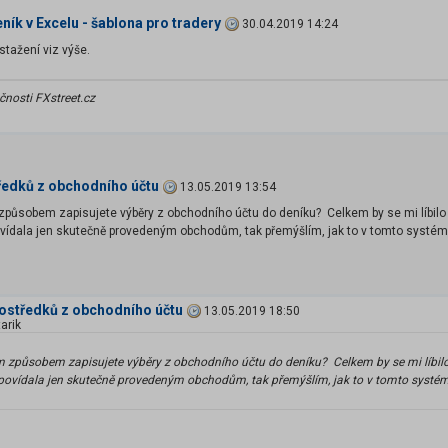
ík v Excelu - šablona pro tradery
30.04.2019 14:24
stažení viz výše.
čnosti FXstreet.cz
ředků z obchodního účtu
13.05.2019 13:54
způsobem zapisujete výběry z obchodního účtu do deníku? Celkem by se mi líbilo 
ovídala jen skutečně provedeným obchodům, tak přemýšlím, jak to v tomto systému 
rostředků z obchodního účtu
13.05.2019 18:50
arik
m způsobem zapisujete výběry z obchodního účtu do deníku? Celkem by se mi líbilo
dpovídala jen skutečně provedeným obchodům, tak přemýšlím, jak to v tomto systému 