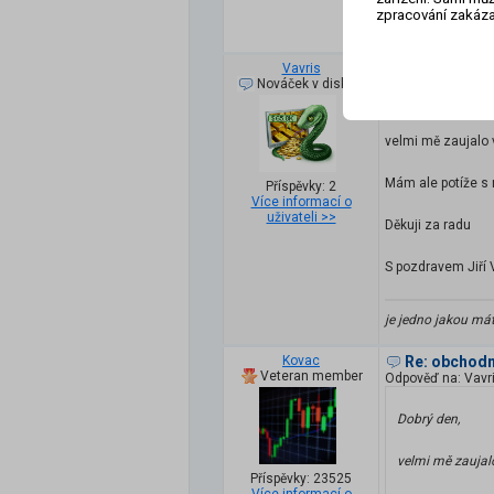
zpracování zakáza
Tým traderů spole
Vavris
obchodní de
Nováček v diskuzi
Dobrý den,
velmi mě zaujalo 
Mám ale potíže s 
Příspěvky: 2
Více informací o
uživateli >>
Děkuji za radu
S pozdravem Jiří 
je jedno jakou máte
Kovac
Re: obchodn
Veteran member
Odpověď na: Vavr
Dobrý den,
velmi mě zaujalo
Příspěvky: 23525