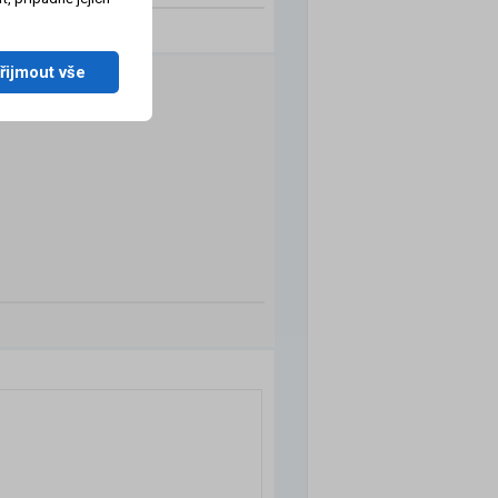
řijmout vše