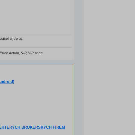
oušel a jde to.
rice Action, S/R, VIP zóna.
Android)
NĚKTERÝCH BROKERSKÝCH FIREM