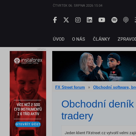
ČTVRTEK 06. SRPNA 2026 15:04
ÚVOD
O NÁS
ČLÁNKY
ZPRAVO
reklama
»
FX Street forum
Obchodní software, bro
Obchodní deník 
tradery
Jeden klient FXstreet.cz vytvořil velmi za