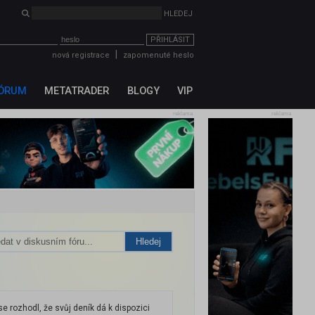
PŘIHLÁSIT
|
nová registrace
zapomenuté heslo
ÓRUM
METATRADER
BLOGY
VIP
reklama
reklama
Hledej
e rozhodl, že svůj deník dá k dispozici