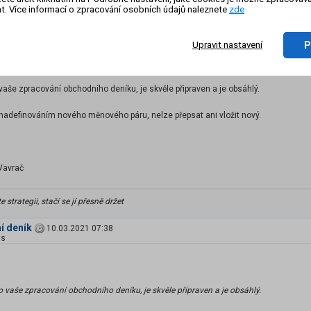
t. Více informací o zpracování osobních údajů naleznete
zde
čnosti FXstreet.cz
ník
P
Upravit nastavení
08.03.2021 11:27
vaše zpracování obchodního deníku, je skvěle připraven a je obsáhlý.
nadefinováním nového měnového páru, nelze přepsat ani vložit nový.
Vavrač
 strategii, stačí se jí přesně držet
í deník
10.03.2021 07:38
is
 vaše zpracování obchodního deníku, je skvěle připraven a je obsáhlý.