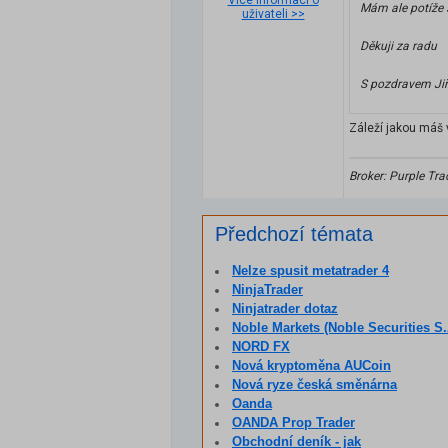
Více informací o
Mám ale potíže 
uživateli >>
Děkuji za radu
S pozdravem Jiř
Záleží jakou máš v
Broker: Purple Tra
Předchozí témata
Nelze spusit metatrader 4
NinjaTrader
Ninjatrader dotaz
Noble Markets (Noble Securities S.
NORD FX
Nová kryptoměna AUCoin
Nová ryze česká směnárna
Oanda
OANDA Prop Trader
Obchodní deník - jak