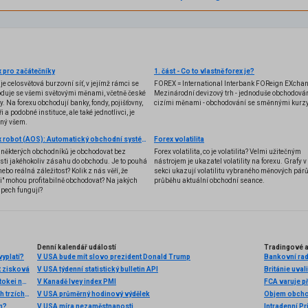
 pro začátečníky
1. část - Co to vlastně forex je?
 je celosvětová burzovní síť, v jejímž rámci se
FOREX = International Interbank FOReign EXcha
duje se všemi světovými měnami, včetně české
Mezinárodní devizový trh - jednoduše obchodován
y. Na forexu obchodují banky, fondy, pojišťovny,
cizími měnami - obchodování se směnnými kurzy
i a podobné instituce, ale také jednotlivci, je
ený všem.
Forex robot (AOS): Automatický obchodní systém
Forex volatilita
některých obchodníků je obchodovat bez
Forex volatilita, co je volatilita? Velmi užitečným
sti jakéhokoliv zásahu do obchodu. Je to pouhá
nástrojem je ukazatel volatility na forexu. Grafy v 
nebo reálná záležitost? Kolik z nás věří, že
sekci ukazují volatilitu vybraného měnových párů
ti" mohou profitabilně obchodovat? Na jakých
průběhu aktuální obchodní seance.
ipech fungují?
Denní kalendář událostí
Tradingové a
yplatí?
V USA bude mít slovo prezident Donald Trump
Bankovní rad
t zisková
V USA týdenní statistický bulletin API
Británie uva
Léto v plném proudu, trhy také: Top 3 obchody traderů Fintokei na indexech a zlatě
V Kanadě Ivey index PMI
FCA varuje p
Chamtivost a strach: Největší cenové pohyby na finančních trzích (červenec 2026)
V USA průměrný hodinový výdělek
Objem obchod
en?
V USA míra nezaměstnanosti
Intradenní Pr