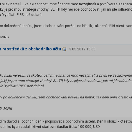
u nijak neřešil... ve skutečnosti mne finance moc nezajímali a první verze zazn
ký je pro mou strategii vhodný SL, TP, kdy nejlépe obchodovat, jak mi jde odhadno
"vydělat" PIPS než dolarů...
o dokončení deníku, jsem obchodování pověsil na hřebík, tak není příliš otestova
í MING
ěr prostředků z obchodního účtu
13.05.2019 18:58
íku nijak neřešil... ve skutečnosti mne finance moc nezajímali a první verze zazna
jaký je pro mou strategii vhodný SL, TP, kdy nejlépe obchodovat, jak mi jde odhadno
 "vydělat" PIPS než dolarů...
 po dokončení deníku, jsem obchodování pověsil na hřebík, tak není příliš otestova
stí MING
vidím důvod si obchdní deník propojovat s obchodním účtem. Deník slouží k ote
 deníku bych zadal fiktivní startovní částku třeba 100 000,-USD ...