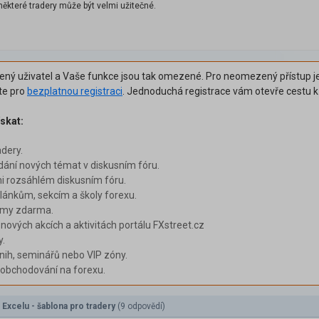
některé tradery může být velmi užitečné.
šený uživatel a Vaše funkce jsou tak omezené. Pro neomezený přístup je
ěte pro
bezplatnou registraci
. Jednoduchá registrace vám otevře cestu 
skat:
adery.
dání nových témat v diskusním fóru.
i rozsáhlém diskusním fóru.
ánkům, sekcím a školy forexu.
émy zdarma.
 nových akcích a aktivitách portálu FXstreet.cz
y.
nih, seminářů nebo VIP zóny.
i obchodování na forexu.
 Excelu - šablona pro tradery
(9 odpovědí)