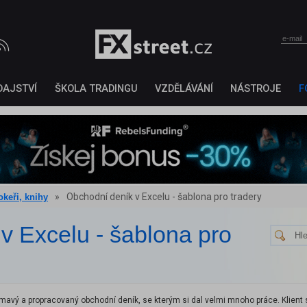
DAJSTVÍ
ŠKOLA TRADINGU
VZDĚLÁVÁNÍ
NÁSTROJE
F
»
Obchodní deník v Excelu - šablona pro tradery
keři, knihy
v Excelu - šablona pro
jímavý a propracovaný obchodní deník, se kterým si dal velmi mnoho práce. Klient s