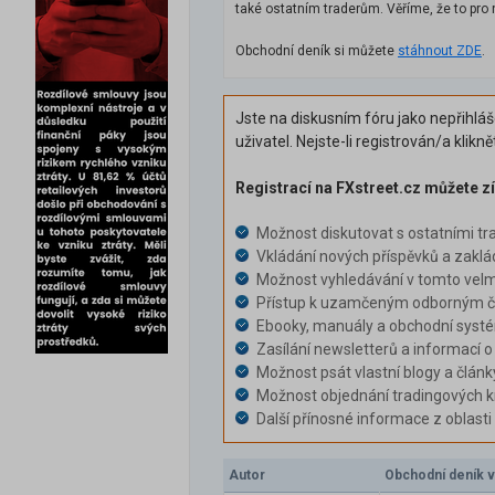
také ostatním traderům. Věříme, že to pro 
Obchodní deník si můžete
stáhnout ZDE
.
Jste na diskusním fóru jako nepřihlá
uživatel. Nejste-li registrován/a klikn
Registrací na FXstreet.cz můžete zí
Možnost diskutovat s ostatními tr
Vkládání nových příspěvků a zaklá
Možnost vyhledávání v tomto velm
Přístup k uzamčeným odborným čl
Ebooky, manuály a obchodní syst
Zasílání newsletterů a informací o
Možnost psát vlastní blogy a článk
Možnost objednání tradingových k
Další přínosné informace z oblast
Autor
Obchodní deník v