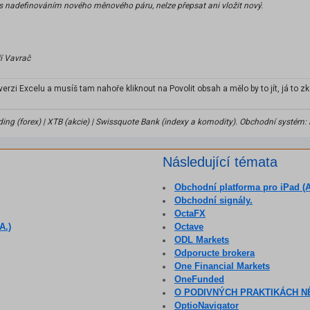
s nadefinováním nového měnového páru, nelze přepsat ani vložit nový.
í Vavrač
erzi Excelu a musíš tam nahoře kliknout na Povolit obsah a mělo by to jít, já to zk
ding (forex) | XTB (akcie) | Swissquote Bank (indexy a komodity). Obchodní systém: P
Následující témata
Obchodní platforma pro iPad (
Obchodní signály.
OctaFX
A.)
Octave
ODL Markets
Odporucte brokera
One Financial Markets
OneFunded
O PODIVNÝCH PRAKTIKÁCH 
OptioNavigator