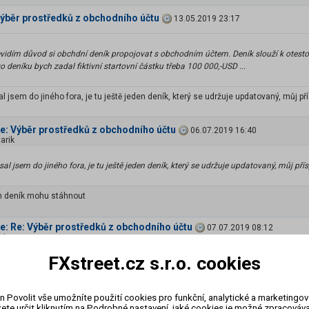
 Výběr prostředků z obchodního účtu
13.05.2019 23:17
nevidím důvod si obchdní deník propojovat s obchodním účtem. Deník slouží k ote
Do deníku bych zadal fiktivní startovní částku třeba 100 000,-USD ...
jsem do jiného fora, je tu ještě jeden deník, který se udržuje updatovaný, můj př
Re: Výběr prostředků z obchodního účtu
06.07.2019 16:40
arik
l jsem do jiného fora, je tu ještě jeden deník, který se udržuje updatovaný, můj pří
en deník mohu stáhnout
Re: Re: Výběr prostředků z obchodního účtu
07.07.2019 08:12
rico
FXstreet.cz s.r.o. cookies
ten deník mohu stáhnout
ní deník mají k dispozici členové naší VIP zóny:
https://www.fxstreet.cz/vip-zona-
n Povolit vše umožníte použití cookies pro funkční, analytické a marketingo
ete určit kliknutím na Podrobné nastavení, jaké cookies je možné zpracovávat