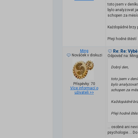
toto jsem v deník
bylo analyzovat ja
schopen za měsíc 
Každopádně brzy p
Přeji hodně štěst
Ming
Re: Re: Výb
Nováček v diskuzi
Odpověď na: Ming
Dobrý den,
toto jsem v den
Příspěvky: 70
bylo analyzovat 
Více informací o
schopen za měsíc
uživateli >>
Každopádně brzy
Přeji hodně ště
... osobně ani ne
psychologie.... Do