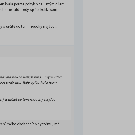
amenávala pouze pohyb pips... mým cílem
ut směr atd. Tedy spíše, kolik jsem
ný a určitě se tam mouchy najdou...
menávala pouze pohyb pips... mým cílem
ut směr atd. Tedy spíše, kolik jsem
ný a určitě se tam mouchy najdou...
stování mého obchodního systému, mé