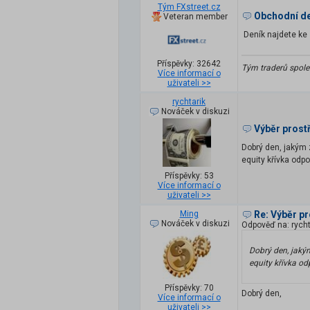
Tým FXstreet.cz
Obchodní den
Veteran member
Deník najdete ke 
Příspěvky: 32642
Tým traderů spole
Více informací o
uživateli >>
rychtarik
Nováček v diskuzi
Výběr prost
Dobrý den, jakým 
equity křívka odp
Příspěvky: 53
Více informací o
uživateli >>
Ming
Re: Výběr p
Nováček v diskuzi
Odpověď na: rycht
Dobrý den, jaký
equity křívka o
Příspěvky: 70
Dobrý den,
Více informací o
uživateli >>