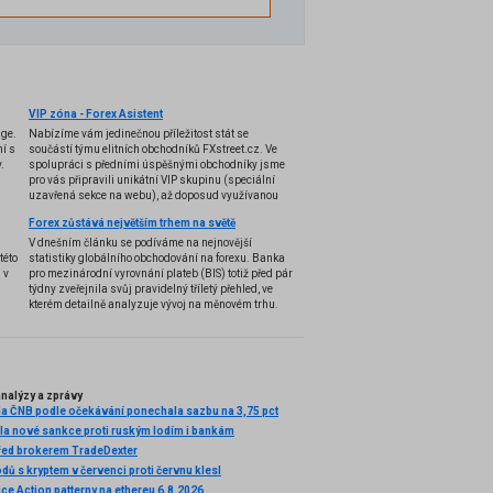
VIP zóna - Forex Asistent
nge.
Nabízíme vám jedinečnou příležitost stát se
í s
součástí týmu elitních obchodníků FXstreet.cz. Ve
.
spolupráci s předními úspěšnými obchodníky jsme
pro vás připravili unikátní VIP skupinu (speciální
uzavřená sekce na webu), až doposud využívanou
pouze několika profesionálními tradery, a k tomu i
Forex zůstává největším trhem na světě
exkluzivní VIP indikátory, doposud úspěšně
používané pouze k soukromým účelům. Nyní se vám
V dnešním článku se podíváme na nejnovější
otevírá možnost stát se součástí této VIP skupiny,
této
statistiky globálního obchodování na forexu. Banka
díky které získáte jedinečné know-how pro
 v
pro mezinárodní vyrovnání plateb (BIS) totiž před pár
obchodování na forexu, výjimečné VIP indikátory, a
týdny zveřejnila svůj pravidelný tříletý přehled, ve
tím také náskok před drtivou většinou ostatních
kterém detailně analyzuje vývoj na měnovém trhu.
účastníků trhu.
BIS je označována jako "centrální banka centrálních
bank". Je nejstarší mezinárodní finanční organizací
a hraje klíčovou roli při spolupráci centrálních bank
a dalších institucí z finančního sektoru. Dnešní
vzdělávací článek sice nebude zcela zaměřen na
nalýzy a zprávy
praktické informace z pohledu běžného tradera, ale i
a ČNB podle očekávání ponechala sazbu na 3,75 pct
přesto přinese zajímavé a důležité poznatky.
lila nové sankce proti ruským lodím i bankám
řed brokerem TradeDexter
ů s kryptem v červenci proti červnu klesl
ice Action patterny na ethereu 6.8.2026