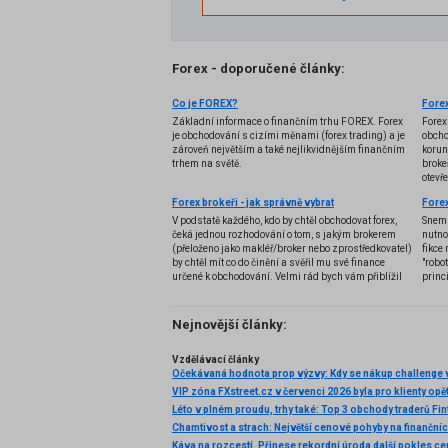
Forex - doporučené články:
Co je FOREX?
Forex
Základní informace o finančním trhu FOREX. Forex
Forex
je obchodování s cizími měnami (forex trading) a je
obcho
zároveň největším a také nejlikvidnějším finančním
korun
trhem na světě.
brokeř
otevř
Forex brokeři - jak správně vybrat
V podstatě každého, kdo by chtěl obchodovat forex,
Snem 
čeká jednou rozhodování o tom, s jakým brokerem
nutno
(přeloženo jako makléř/broker nebo zprostředkovatel)
fikce 
by chtěl mít co do činění a svěřil mu své finance
"robo
určené k obchodování. Velmi rád bych vám přiblížil
princ
problematiku výběru brokera, rozdíl mezi
jednotlivými typy brokerů a v neposlední řadě uvedu
několik příkladů nejznámějších z nich.
Nejnovější články:
Vzdělávací články
Očekávaná hodnota prop výzvy: Kdy se nákup challenge v
VIP zóna FXstreet.cz v červenci 2026 byla pro klienty opě
Káva na rozcestí. Přinese rekordní úroda další pokles c