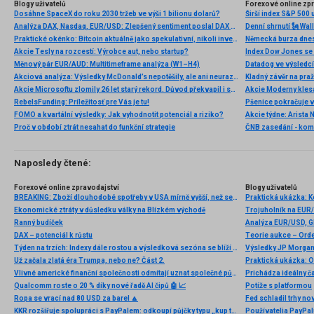
Blogy uživatelů
Forexové online zp
Dosáhne SpaceX do roku 2030 tržeb ve výši 1 bilionu dolarů?
Širší index S&P 500 
Analýza DAX, Nasdaq, EUR/USD: Zlepšený sentiment poslal DAX na nová maxima
Praktické okénko: Bitcoin aktuálně jako spekulativní, nikoli investiční aktivum
Akcie Tesly na rozcestí: Výrobce aut, nebo startup?
Index Dow Jones se 
Měnový pár EUR/AUD: Multitimeframe analýza (W1–H4)
Akciová analýza: Výsledky McDonald’s nepotěšily, ale ani neurazily. Jakou vizi společnost prezentovala?
Kladný závěr na pra
Akcie Microsoftu zlomily 26 let starý rekord. Důvod překvapil i samotné investory
RebelsFunding: Príležitosť pre Vás je tu!
FOMO a kvartální výsledky: Jak vyhodnotit potenciál a riziko?
Proč v období ztrát nesahat do funkční strategie
ČNB zasedání - ko
Naposledy čtené:
Forexové online zpravodajství
Blogy uživatelů
BREAKING: Zboží dlouhodobé spotřeby v USA mírně vyšší, než se očekávalo 📌
Praktická ukázka: 
Ekonomické ztráty v důsledku války na Blízkém východě
Trojuholník na EUR/
Ranný budíček
DAX – potenciál k růstu
Teorie aukce – Ord
Týden na trzích: Indexy dále rostou a výsledková sezóna se blíží do svého závěru 📈📊
Výsledky JP Morgan 
Už začala zlatá éra Trumpa, nebo ne? Část 2.
Praktická ukázka: O 
Vlivné americké finanční společnosti odmítají uznat společné půjčování EU jako srovnatelné s půjčováním na národní úrovni. Tím podrývají evropskou integraci a přispívají k ohrožení eura
Prichádza ideálny č
Qualcomm roste o 20 % díky nové řadě AI čipů 🤖 📈
Potíže s platformou
Ropa se vrací nad 80 USD za barel 🔼
Fed schladil trhy n
KKR rozšiřuje spolupráci s PayPalem: odkoupí půjčky typu „kup teď, zaplať později“ až za 65 miliard eur
Používatelia PayPal