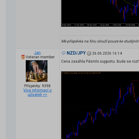
Mé příspěvka na fóru slouží pouze ke studijní
Jan
NZD/JPY
26.06.2026 16:14
Veteran member
Cena zasáhla Pásmlo supportu. Bude se rozh
Příspěvky: 9398
Více informací o
uživateli >>