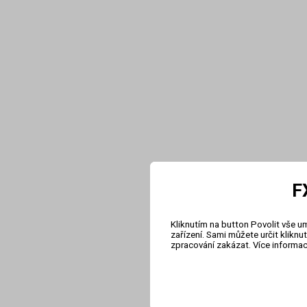
F
Kliknutím na button Povolit vše u
zařízení. Sami můžete určit klikn
zpracování zakázat. Více informa