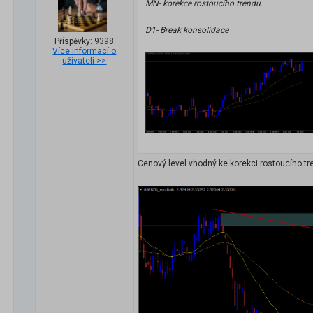
MN- korekce rostoucího trendu.
D1- Break konsolidace
Příspěvky: 9398
Více informací o
uživateli >>
Cenový level vhodný ke korekci rostoucího tr