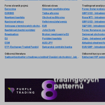
Forex slovník pojmů
Klíčová slova
Tradingové analýzy 
Eurozóna
Omezení spotřeby plynu
Forex: Dolar je dnes
EURIBID
Těžba altcoinů
GBP/USD - Intradenn
Navýšení kapitálu
Obchod na Bitcoinu
Ropa WTI - Intraden
Kupónový výnos
Velké množství peněz
GBP/USD - Intradenn
Smlouva o termínových obchodech
EUR
S&P 500 - Intradenní
Kapitálové životní pojištění
John Doyle
Revaluation
Broker regulovaný v EU
Swingové obchodová
EU
Pojištění kapitálu
Zlato - Intradenní v
ESM
AUD/JPY
Aktuálně otevřené f
ETF (Exchange Traded Funds)
Švýcarská centrální banka
EUR/GBP - Intradenn
Odborná literatura
Odborné kurzy a se
Světový bestseller o tradingu v češtině! Úspěšní obchodníci: Jak běžní lidé porážejí Wall Street v jeho vlastní hře
Exkluzivní VIP semi