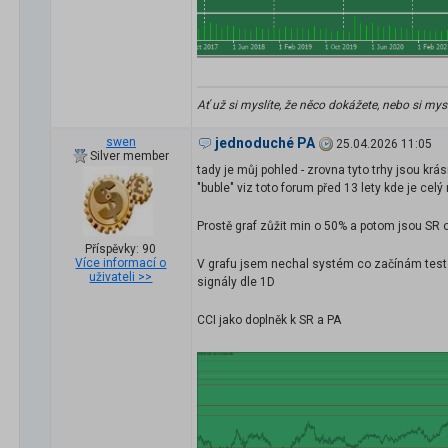
Ať už si myslíte, že něco dokážete, nebo si my
swen
jednoduché PA
25.04.2026 11:05
Silver member
tady je můj pohled - zrovna tyto trhy jsou krá
"buble" viz toto forum před 13 lety kde je celý
Prostě graf zůžit min o 50% a potom jsou SR
Příspěvky: 90
Více informací o
V grafu jsem nechal systém co začínám testo
uživateli >>
signály dle 1D
CCI jako doplněk k SR a PA