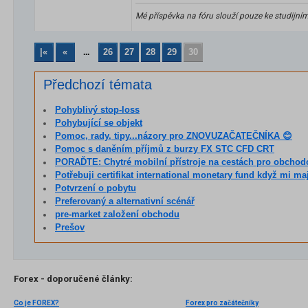
Mé příspěvka na fóru slouží pouze ke studijní
|«
«
26
27
28
29
30
...
Předchozí témata
Pohyblivý stop-loss
Pohybující se objekt
Pomoc, rady, tipy...názory pro ZNOVUZAČATEČNÍKA 😊
Pomoc s daněním příjmů z burzy FX STC CFD CRT
PORAĎTE: Chytré mobilní přístroje na cestách pro obchod
Potřebuji certifikat international monetary fund když mi mají po
Potvrzení o pobytu
Preferovaný a alternativní scénář
pre-market založení obchodu
Prešov
Forex - doporučené články:
Co je FOREX?
Forex pro začátečníky