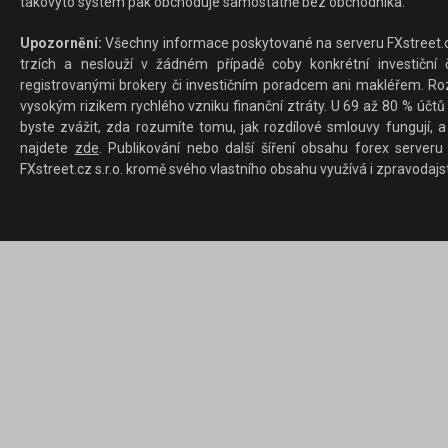
takovýto systém pak obchoduje samostatně bez obchodníka.
Upozornění:
Všechny informace poskytované na serveru FXstreet.cz
trzích a neslouží v žádném případě coby konkrétní investiční č
registrovanými brokery či investičním poradcem ani makléřem. Rozd
vysokým rizikem rychlého vzniku finanční ztráty. U 69 až 80 % účtů 
byste zvážit, zda rozumíte tomu, jak rozdílové smlouvy fungují, a
najdete
zde
. Publikování nebo další šíření obsahu forex serveru
FXstreet.cz s.r.o. kromě svého vlastního obsahu využívá i zpravodajs