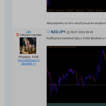
Mé příspěvka na fóru slouží pouze ke studijní
Jan
NZD/JPY
08.07.2026 08:43
Veteran member
Konfluence trendové čáry s Order blockem v r
Příspěvky: 9398
Více informací o
uživateli >>