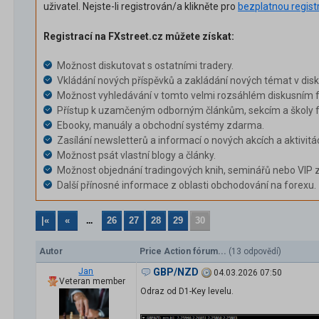
uživatel. Nejste-li registrován/a klikněte pro
bezplatnou regist
Registrací na FXstreet.cz můžete získat:
Možnost diskutovat s ostatními tradery.
Vkládání nových příspěvků a zakládání nových témat v dis
Možnost vyhledávání v tomto velmi rozsáhlém diskusním f
Přístup k uzamčeným odborným článkům, sekcím a školy f
Ebooky, manuály a obchodní systémy zdarma.
Zasílání newsletterů a informací o nových akcích a aktivitá
Možnost psát vlastní blogy a články.
Možnost objednání tradingových knih, seminářů nebo VIP 
Další přínosné informace z oblasti obchodování na forexu.
|«
«
26
27
28
29
30
...
Autor
Price Action fórum...
(13 odpovědí)
Jan
GBP/NZD
04.03.2026 07:50
Veteran member
Odraz od D1-Key levelu.