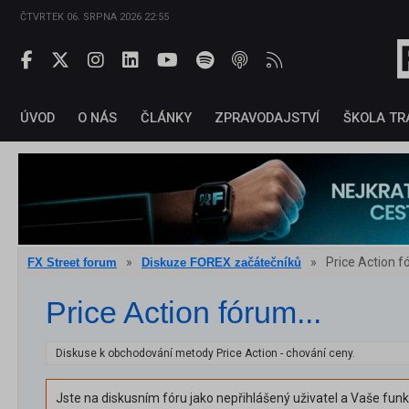
ČTVRTEK 06. SRPNA 2026 22:55
ÚVOD
O NÁS
ČLÁNKY
ZPRAVODAJSTVÍ
ŠKOLA TR
»
»
Price Action f
FX Street forum
Diskuze FOREX začátečníků
Price Action fórum...
Diskuse k obchodování metody Price Action - chování ceny.
Jste na diskusním fóru jako nepřihlášený uživatel a Vaše fun