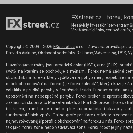
FXstreet.cz - forex, ko
Nezávislý investiční server zaměř
Vzdělávací články, cenové grafy,
Copyright © 2009 - 2026
FXstreet.cz
s.r.o. - Závazná pravidla pro p
Pravidla diskuse
,
Obchodní podmínky
,
Reklama/Advertising
,
RSS
,
Vý
Hlavní světové měny jsou americký dolar (USD), euro (EUR), britská 
světě, na kterém se obchoduje s měnami. Forex nemá žádné centrál
obchodník na forexu, který vydělává na pohyb měn, respektive na v
neboli obchodování na forexu) je forex kalendář, který ukazuje č
volatility a prudké pohyby v finančních trzích. Fundamentální ana
upozornění na nebezpečné pohyby. Forex broker je zprostředkov
základních skupin a to Market-makeři, STP a ECN brokeři. Forex stra
(diskreční), mechanická nebo plně automatická (takzvaný aut
fundamentálních zpráv. Online grafy pro forex můžete sledovat na 
nejnavštěvovanější portál o obchodování na forexu u nás. Forex zprav
tak jako forex zone nebo vzdělávací zóna. Forex robot je jiný náz