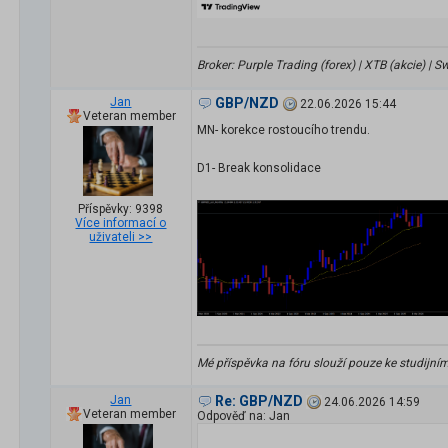
Broker: Purple Trading (forex) | XTB (akcie) |
Jan
GBP/NZD
22.06.2026 15:44
Veteran member
MN- korekce rostoucího trendu.
D1- Break konsolidace
Příspěvky: 9398
Více informací o
uživateli >>
Mé příspěvka na fóru slouží pouze ke studijní
Jan
Re: GBP/NZD
24.06.2026 14:59
Veteran member
Odpověď na: Jan