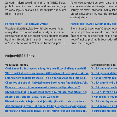
Základní informace o finančním trhu FOREX. Forex
Forex je celosvětová burzovní síť, v jej
je obchodování s cizími měnami (forex trading) a je
obchoduje se všemi světovými měnami,
zároveň největším a také nejlikvidnějším finančním
koruny. Na forexu obchodují banky, fondy
trhem na světě.
brokeři a podobné instituce, ale také jedn
otevřený všem.
Forex brokeři - jak správně vybrat
V podstatě každého, kdo by chtěl obchodovat forex,
Snem některých obchodníků je obchodo
čeká jednou rozhodování o tom, s jakým brokerem
nutnosti jakéhokoliv zásahu do obchod
(přeloženo jako makléř/broker nebo zprostředkovatel)
fikce nebo reálná záležitost? Kolik z nás
by chtěl mít co do činění a svěřil mu své finance
"roboti" mohou profitabilně obchodovat
určené k obchodování. Velmi rád bych vám přiblížil
principech fungují?
problematiku výběru brokera, rozdíl mezi
jednotlivými typy brokerů a v neposlední řadě uvedu
několik příkladů nejznámějších z nich.
Nejnovější články:
Vzdělávací články
Denní kalendář udál
Očekávaná hodnota prop výzvy: Kdy se nákup challenge vyplatí?
V USA bude mít slo
VIP zóna FXstreet.cz v červenci 2026 byla pro klienty opět zisková
V USA týdenní statist
Léto v plném proudu, trhy také: Top 3 obchody traderů Fintokei na indexech a zlatě
V Kanadě Ivey index
Chamtivost a strach: Největší cenové pohyby na finančních trzích (červenec 2026)
V USA průměrný hod
Káva na rozcestí. Přinese rekordní úroda další pokles cen?
V USA míra nezaměs
Stvořil elitní klub, kde Ameriku obral o 65 miliard. Madoff řídil největší Ponzi dějin
V USA NFP report z
Akcie, dolar, bitcoin, zlato, ropa: Začíná to!
V Kanadě míra neza
Historická data, kde je získat, jak připojit svého data providera do MultiCharts a proč je budeme potřebovat? (4. díl)
V USA zásoby zemní
Jak obchodují profíci: Fibonacci trading - systém úspěšných traderů
V USA žádosti o po
Burza v LA chtěla sesadit Wall Street. Místo ropných obchodů dnes místem duní basy
V eurozóně maloobc