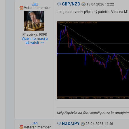
Jan
GBP/NZD
13.04.2026 12:22
Veteran member
Long nastavení+ případný patetrn. Vlna na 
Příspěvky: 9398
Více informací o
uživateli >>
Mé příspěvka na fóru slouží pouze ke studijní
Jan
NZD/JPY
23.04.2026 14:46
Veteran member