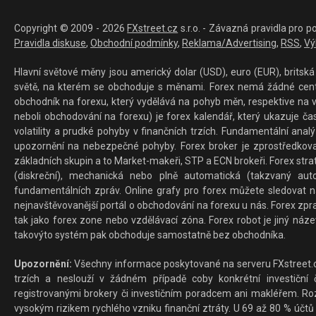
Copyright © 2009 - 2026
FXstreet.cz
s.r.o. - Závazná pravidla pro p
Pravidla diskuse
,
Obchodní podmínky
,
Reklama/Advertising
,
RSS
,
Vý
Hlavní světové měny jsou americký dolar (USD), euro (EUR), britská 
světě, na kterém se obchoduje s měnami. Forex nemá žádné centrál
obchodník na forexu, který vydělává na pohyb měn, respektive na v
neboli obchodování na forexu) je forex kalendář, který ukazuje č
volatility a prudké pohyby v finančních trzích. Fundamentální ana
upozornění na nebezpečné pohyby. Forex broker je zprostředkov
základních skupin a to Market-makeři, STP a ECN brokeři. Forex stra
(diskreční), mechanická nebo plně automatická (takzvaný aut
fundamentálních zpráv. Online grafy pro forex můžete sledovat na 
nejnavštěvovanější portál o obchodování na forexu u nás. Forex zprav
tak jako forex zone nebo vzdělávací zóna. Forex robot je jiný náz
takovýto systém pak obchoduje samostatně bez obchodníka.
Upozornění:
Všechny informace poskytované na serveru FXstreet.cz
trzích a neslouží v žádném případě coby konkrétní investiční č
registrovanými brokery či investičním poradcem ani makléřem. Rozd
vysokým rizikem rychlého vzniku finanční ztráty. U 69 až 80 % účtů 