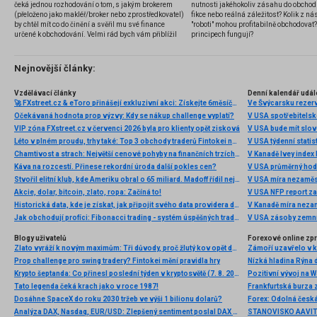
čeká jednou rozhodování o tom, s jakým brokerem
nutnosti jakéhokoliv zásahu do obchod
(přeloženo jako makléř/broker nebo zprostředkovatel)
fikce nebo reálná záležitost? Kolik z nás
by chtěl mít co do činění a svěřil mu své finance
"roboti" mohou profitabilně obchodovat
určené k obchodování. Velmi rád bych vám přiblížil
principech fungují?
problematiku výběru brokera, rozdíl mezi
jednotlivými typy brokerů a v neposlední řadě uvedu
několik příkladů nejznámějších z nich.
Nejnovější články:
Vzdělávací články
Denní kalendář udál
🚀 FXstreet.cz & eToro přinášejí exkluzivní akci: Získejte 6měsíční členství ve VIP zóně ZDARMA
Ve Švýcarsku rezer
Očekávaná hodnota prop výzvy: Kdy se nákup challenge vyplatí?
V USA spotřebitelsk
VIP zóna FXstreet.cz v červenci 2026 byla pro klienty opět zisková
V USA bude mít slo
Léto v plném proudu, trhy také: Top 3 obchody traderů Fintokei na indexech a zlatě
V USA týdenní statist
Chamtivost a strach: Největší cenové pohyby na finančních trzích (červenec 2026)
V Kanadě Ivey index
Káva na rozcestí. Přinese rekordní úroda další pokles cen?
V USA průměrný hod
Stvořil elitní klub, kde Ameriku obral o 65 miliard. Madoff řídil největší Ponzi dějin
V USA míra nezaměs
Akcie, dolar, bitcoin, zlato, ropa: Začíná to!
V USA NFP report z
Historická data, kde je získat, jak připojit svého data providera do MultiCharts a proč je budeme potřebovat? (4. díl)
V Kanadě míra neza
Jak obchodují profíci: Fibonacci trading - systém úspěšných traderů
V USA zásoby zemní
Blogy uživatelů
Forexové online zp
Zlato vyráží k novým maximům: Tři důvody, proč žlutý kov opět dominuje
Prop challenge pro swing tradery? Fintokei mění pravidla hry
Nízká hladina Rýna 
Krypto šeptanda: Co přinesl poslední týden v kryptosvětě (7. 8. 2026)
Pozitivní vývoj na Wa
Tato legenda čeká krach jako v roce 1987!
Frankfurtská burza 
Dosáhne SpaceX do roku 2030 tržeb ve výši 1 bilionu dolarů?
Analýza DAX, Nasdaq, EUR/USD: Zlepšený sentiment poslal DAX na nová maxima