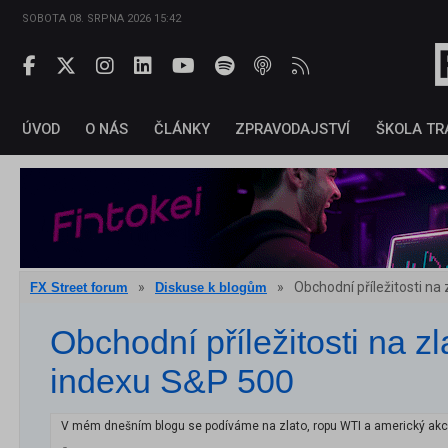
SOBOTA 08. SRPNA 2026 15:42
ÚVOD
O NÁS
ČLÁNKY
ZPRAVODAJSTVÍ
ŠKOLA TR
»
»
Obchodní příležitosti na
FX Street forum
Diskuse k blogům
Obchodní příležitosti na z
indexu S&P 500
V mém dnešním blogu se podíváme na zlato, ropu WTI a americký akc