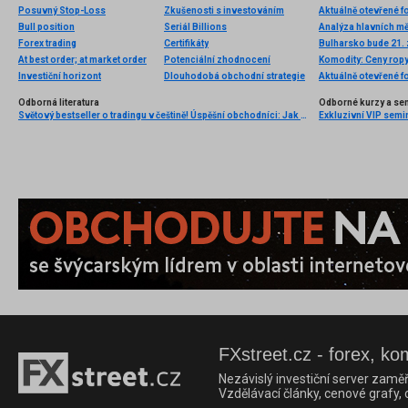
Posuvný Stop-Loss
Zkušenosti s investováním
Aktuálně otevřené f
Bull position
Seriál Billions
Analýza hlavních m
Forex trading
Certifikáty
Bulharsko bude 21. 
At best order; at market order
Potenciální zhodnocení
Investiční horizont
Dlouhodobá obchodní strategie
Aktuálně otevřené f
Odborná literatura
Odborné kurzy a se
Světový bestseller o tradingu v češtině! Úspěšní obchodníci: Jak běžní lidé porážejí Wall Street v jeho vlastní hře
Exkluzivní VIP semi
FXstreet.cz - forex, ko
Nezávislý investiční server zaměř
Vzdělávací články, cenové grafy,