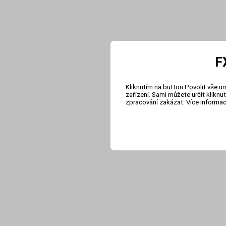
F
Kliknutím na button Povolit vše u
zařízení. Sami můžete určit klikn
zpracování zakázat. Více informa