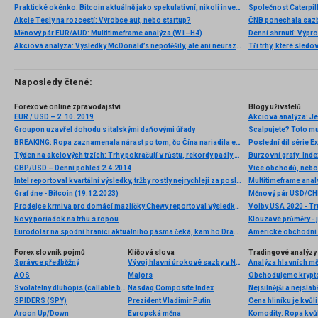
Praktické okénko: Bitcoin aktuálně jako spekulativní, nikoli investiční aktivum
Akcie Tesly na rozcestí: Výrobce aut, nebo startup?
Měnový pár EUR/AUD: Multitimeframe analýza (W1–H4)
Denní shrnutí: Výpro
Akciová analýza: Výsledky McDonald’s nepotěšily, ale ani neurazily. Jakou vizi společnost prezentovala?
Tři trhy, které sledo
Naposledy čtené:
Forexové online zpravodajství
Blogy uživatelů
EUR / USD – 2. 10. 2019
Groupon uzavřel dohodu s italskými daňovými úřady
Scalpujete? Toto mus
BREAKING: Ropa zaznamenala nárast po tom, čo Čína nariadila energetickým firmám „Zabezpečiť dodávky za každú cenu“
Poslední díl série E
Týden na akciových trzích: Trhy pokračují v růstu, rekordy padly v Evropě i USA
GBP/USD – Denní pohled 2.4.2014
Více obchodů, nebo
Intel reportoval kvartální výsledky, tržby rostly nejrychleji za posledních 15 let
Multitimeframe anal
Graf dne - Bitcoin (19.12.2023)
Měnový pár USD/CHF
Prodejce krmiva pro domácí mazlíčky Chewy reportoval výsledky za 1Q
Nový poriadok na trhu s ropou
Klouzavé průměry - 
Eurodolar na spodní hranici aktuálního pásma čeká, kam ho Draghi nasměruje
Americké obchodní 
Forex slovník pojmů
Klíčová slova
Tradingové analýzy 
Správce předběžný
Vývoj hlavní úrokové sazby v Norsku
Analýza hlavních m
AOS
Majors
Svolatelný dluhopis (callable bond)
Nasdaq Composite Index
Nejsilnější a nejsla
SPIDERS (SPY)
Prezident Vladimir Putin
Aroon Up/Down
Evropská měna