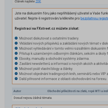
Článek najdete
ZDE
.
Jste na diskusním fóru jako nepřihlášený uživatel a Vaše fun
uživatel. Nejste-li registrován/a klikněte pro
bezplatnou regist
Registrací na FXstreet.cz můžete získat:
Možnost diskutovat s ostatními tradery.
Vkládání nových příspěvků a zakládání nových témat v dis
Možnost vyhledávání v tomto velmi rozsáhlém diskusním f
Přístup k uzamčeným odborným článkům, sekcím a školy f
Ebooky, manuály a obchodní systémy zdarma.
Zasílání newsletterů a informací o nových akcích a aktivitá
Možnost psát vlastní blogy a články.
Možnost objednání tradingových knih, seminářů nebo VIP 
Další přínosné informace z oblasti obchodování na forexu.
Autor
Obchodní příležitosti na zlatě, ropě WTI a i
Dosud nejsou žádná témata.