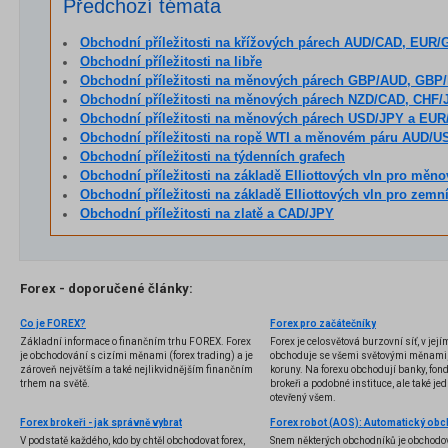
Předchozí témata
Obchodní příležitosti na křížových párech AUD/CAD, EUR/GBP
Obchodní příležitosti na libře
Obchodní příležitosti na měnových párech GBP/AUD, GBP/NZD
Obchodní příležitosti na měnových párech NZD/CAD, CHF/JPY 
Obchodní příležitosti na měnových párech USD/JPY a EU
Obchodní příležitosti na ropě WTI a měnovém páru AUD/U
Obchodní příležitosti na týdenních grafech
Obchodní příležitosti na základě Elliottových vln pro měnové páry AUD/NZD, GBP/
Obchodní příležitosti na základě Elliottových vln pro zemní plyn, GBP/JPY a vyhodnocení příle
Obchodní příležitosti na zlatě a CAD/JPY
Forex - doporučené články:
Co je FOREX?
Forex pro začátečníky
Základní informace o finančním trhu FOREX. Forex
Forex je celosvětová burzovní síť, v jej
je obchodování s cizími měnami (forex trading) a je
obchoduje se všemi světovými měnami,
zároveň největším a také nejlikvidnějším finančním
koruny. Na forexu obchodují banky, fondy
trhem na světě.
brokeři a podobné instituce, ale také jedn
otevřený všem.
Forex brokeři - jak správně vybrat
V podstatě každého, kdo by chtěl obchodovat forex,
Snem některých obchodníků je obchodo