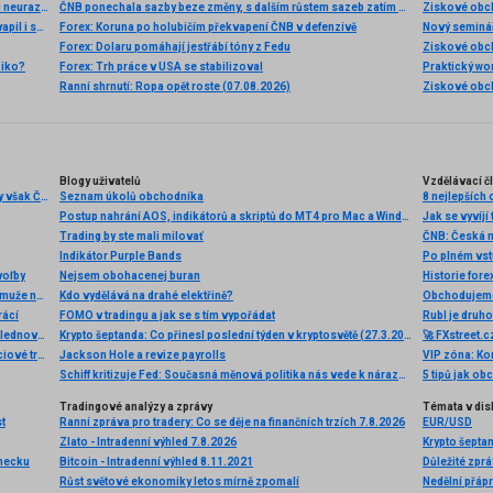
Akciová analýza: Výsledky McDonald’s nepotěšily, ale ani neurazily. Jakou vizi společnost prezentovala?
ČNB ponechala sazby beze změny, s dalším růstem sazeb zatím nespěchá
Akcie Microsoftu zlomily 26 let starý rekord. Důvod překvapil i samotné investory
Forex: Koruna po holubičím překvapení ČNB v defenzivě
Forex: Dolaru pomáhají jestřábí tóny z Fedu
Ziskové obch
ziko?
Forex: Trh práce v USA se stabilizoval
Ranní shrnutí: Ropa opět roste (07.08.2026)
Blogy uživatelů
Vzdělávací č
Závěr seance přinesl překonání nuly na indexu PX, klesaly však ČEZ i banky v čele s Erste (RBAG.CZ)
Seznam úkolů obchodníka
8 nejlepších 
Postup nahrání AOS, indikátorů a skriptů do MT4 pro Mac a Windows
Jak se vyvíjí
Trading by ste mali milovať
ČNB: Česká n
Indikátor Purple Bands
voľby
Nejsem obohacenej buran
Historie fo
Akcie Amazonu udělali z jeho šéfa na 1 den nejbohatšího muže na světě
Kdo vydělává na drahé elektřině?
Obchodujeme E
rácí
FOMO v tradingu a jak se s tím vypořádat
Průmyslová výroba v únoru částečně korigovala výrazný lednový propad
Krypto šeptanda: Co přinesl poslední týden v kryptosvětě (27.3.2026)
Ranní zpráva z akciového trhu: Janet Yellen rozzářila akciové trhy
Jackson Hole a revize payrolls
VIP zóna: Kom
Schiff kritizuje Fed: Současná měnová politika nás vede k nárazům do zdi!
5 tipů jak ob
Tradingové analýzy a zprávy
Témata v dis
t
Ranní zpráva pro tradery: Co se děje na finančních trzích 7.8.2026
EUR/USD
Zlato - Intradenní výhled 7.8.2026
ěmecku
Bitcoin - Intradenní výhled 8.11.2021
Důležité zpr
Růst světové ekonomiky letos mírně zpomalí
Nedělní přápr