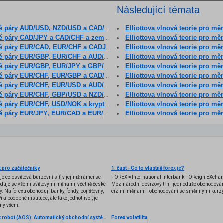
Následující témata
é páry AUD/USD, NZD/USD a CAD/CHF
Elliottova vlnová teorie pro měn
páry CAD/JPY a CAD/CHF a zemní plyn
Elliottova vlnová teorie pro měnové 
vé páry EUR/CAD, EUR/CHF a CADJPY
Elliottova vlnová teorie pro m
é páry EUR/GBP, EUR/CHF a AUD/CHF
Elliottova vlnová teorie pro mě
é páry EUR/GBP, EUR/JPY a GBP/JPY
Elliottova vlnová teorie pro m
é páry EUR/CHF, EUR/GBP a CAD/CHF
Elliottova vlnová teorie pro m
é páry EUR/CHF, EUR/USD a AUD/USD
Elliottova vlnová teorie pro m
é páry EUR/CHF, GBP/USD a NZD/USD
Elliottova vlnová teorie pro m
y EUR/CHF, USD/NOK a kryptoměnu Bitcoin
Elliottova vlnová teorie pro m
é páry EUR/JPY, EUR/CAD a EUR/GBP
Elliottova vlnová teorie pro m
 pro začátečníky
1. část - Co to vlastně forex je?
 je celosvětová burzovní síť, v jejímž rámci se
FOREX = International Interbank FOReign EXcha
duje se všemi světovými měnami, včetně české
Mezinárodní devizový trh - jednoduše obchodován
y. Na forexu obchodují banky, fondy, pojišťovny,
cizími měnami - obchodování se směnnými kurzy
i a podobné instituce, ale také jednotlivci, je
ený všem.
Forex robot (AOS): Automatický obchodní systém
Forex volatilita