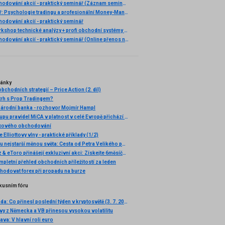
Ziskové obchodování akcií - praktický seminář (Záznam semináře)
Nový seminář: Psychologie tradingu a profesionální Money-Management
odování akcií - praktický seminář
Praktický workshop technické analýzy + profi obchodní systémy (Záznam semináře)
Ziskové obchodování akcií - praktický seminář (Online přenos nebo osobní účast)
lánky
obchodních strategií – Price Action (2. díl)
 trh s Prop Tradingem?
árodní banka - rozhovor Mojmír Hampl
Po plném vstupu pravidel MiCA v platnost v celé Evropě přichází eToro s nabídkou 5% cashbacku v akciích za převod kryptoměn
rexového obchodování
lliottovy vlny - praktické příklady (1/2)
Rubl je druhou nejstarší měnou světa: Cesta od Petra Velikého po bankrot, který nepřichází
🚀 FXstreet.cz & eToro přinášejí exkluzivní akci: Získejte 6měsíční členství ve VIP zóně ZDARMA
pletní přehled obchodních příležitostí za leden
chodovat forex při propadu na burze
kusním fóru
Krypto šeptanda: Co přinesl poslední týden v kryptosvětě (3. 7. 2026)
ávy z Německa a VB přinesou vysokou volatilitu
ava: V hlavní roli euro