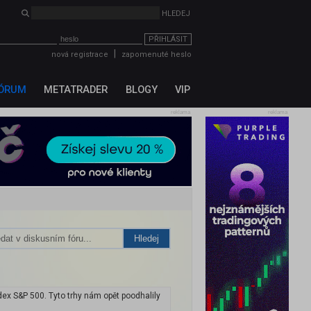
PŘIHLÁSIT
|
nová registrace
zapomenuté heslo
ÓRUM
METATRADER
BLOGY
VIP
reklama
reklama
Hledej
ex S&P 500. Tyto trhy nám opět poodhalily