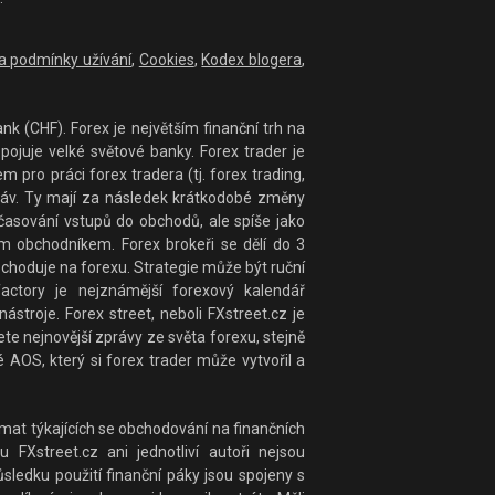
 a podmínky užívání
,
Cookies
,
Kodex blogera
,
nk (CHF). Forex je největším finanční trh na
ojuje velké světové banky. Forex trader je
ro práci forex tradera (tj. forex trading,
práv. Ty mají za následek krátkodobé změny
časování vstupů do obchodů, ale spíše jako
 obchodníkem. Forex brokeři se dělí do 3
bchoduje na forexu. Strategie může být ruční
actory je nejznámější forexový kalendář
stroje. Forex street, neboli FXstreet.cz je
te nejnovější zprávy ze světa forexu, stejně
 AOS, který si forex trader může vytvořil a
at týkajících se obchodování na finančních
 FXstreet.cz ani jednotliví autoři nejsou
ledku použití finanční páky jsou spojeny s