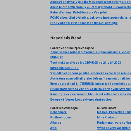
RebelsFunding: Príležitosť pre Vás je tu!
FOMO a kvartální výsledky: Jak vyhodnotit potenciál a ri
Proč v období ztrát nesahat do funkční strategie
Naposledy čtené:
Forexové online zpravodajství
EUR/USD
Technická analýza páru GBP/USD na 21. září 2023
Intradenní GBP/USD
Výsledková sezóna je silná, americké akcie držia nižšie 
Euro se vrací nad 1,17 EURUSD, indexy také dnes lehce zt
Evropské futures kontrakty nepatrně rostou
Forex slovník pojmů
Klíčová slova
Benchmark
Medical Properties Trus
Podhodnocení
Mina Protocol
Aliance
Parlamentní volby v N
Ážio
Výrobce větrných turbín