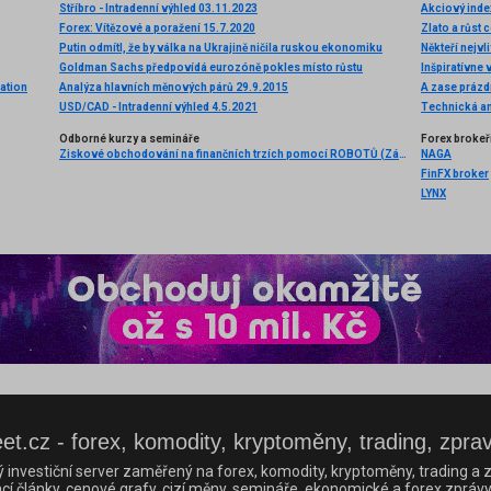
Stříbro - Intradenní výhled 03.11.2023
Forex: Vítězové a poražení 15.7.2020
Zlato a růst 
Putin odmítl, že by válka na Ukrajině ničila ruskou ekonomiku
Někteří nejvli
Goldman Sachs předpovídá eurozóně pokles místo růstu
Inšpiratívne
ation
Analýza hlavních měnových párů 29.9.2015
A zase prázd
USD/CAD - Intradenní výhled 4.5.2021
Odborné kurzy a semináře
Forex brokeř
Ziskové obchodování na finančních trzích pomocí ROBOTŮ (Záznam semináře)
NAGA
FinFX broker
LYNX
et.cz - forex, komodity, kryptoměny, trading, zpra
ý investiční server zaměřený na forex, komodity, kryptoměny, trading a z
cí články, cenové grafy, cizí měny, semináře, ekonomické a forex zprávy