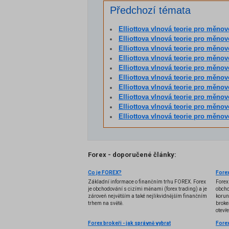
Předchozí témata
Elliottova vlnová teorie pro měnov
Elliottova vlnová teorie pro měnové 
Elliottova vlnová teorie pro měno
Elliottova vlnová teorie pro měnov
Elliottova vlnová teorie pro měnov
Elliottova vlnová teorie pro měnov
Elliottova vlnová teorie pro měnov
Elliottova vlnová teorie pro měnov
Elliottova vlnová teorie pro měnové pár
Elliottova vlnová teorie pro měnov
Forex - doporučené články:
Co je FOREX?
Forex
Základní informace o finančním trhu FOREX. Forex
Forex
je obchodování s cizími měnami (forex trading) a je
obcho
zároveň největším a také nejlikvidnějším finančním
korun
trhem na světě.
brokeř
otevř
Forex brokeři - jak správně vybrat