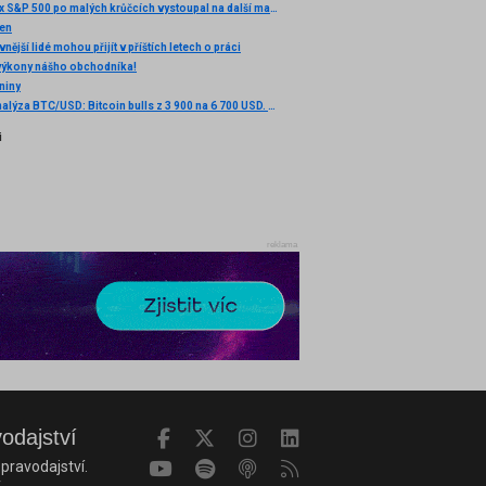
Akciový index S&P 500 po malých krůčcích vystoupal na další maxima
cen
vnější lidé mohou přijít v příštích letech o práci
 výkony nášho obchodníka!
niny
Technická analýza BTC/USD: Bitcoin bulls z 3 900 na 6 700 USD. Jsou propady definitivně zažehnány?
i
reklama
vodajství
pravodajství.
.