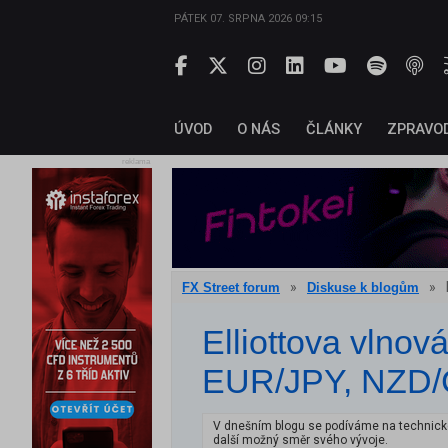
PÁTEK 07. SRPNA 2026 09:15
ÚVOD
O NÁS
ČLÁNKY
ZPRAVO
reklama
»
»
FX Street forum
Diskuse k blogům
Elliottova vlnov
EUR/JPY, NZD/
V dnešním blogu se podíváme na technickou
další možný směr svého vývoje.