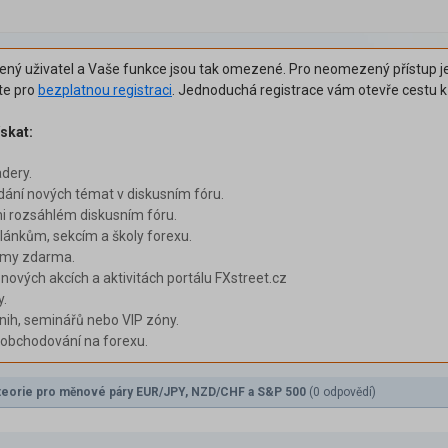
šený uživatel a Vaše funkce jsou tak omezené. Pro neomezený přístup je
ěte pro
bezplatnou registraci
. Jednoduchá registrace vám otevře cestu 
skat:
adery.
dání nových témat v diskusním fóru.
i rozsáhlém diskusním fóru.
ánkům, sekcím a školy forexu.
émy zdarma.
 nových akcích a aktivitách portálu FXstreet.cz
y.
nih, seminářů nebo VIP zóny.
i obchodování na forexu.
á teorie pro měnové páry EUR/JPY, NZD/CHF a S&P 500
(0 odpovědí)