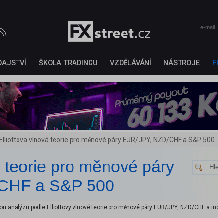
DAJSTVÍ
ŠKOLA TRADINGU
VZDĚLÁVÁNÍ
NÁSTROJE
F
Elliottova vlnová teorie pro měnové páry EUR/JPY, NZD/CHF a S&P 500
á teorie pro měnové páry
CHF a S&P 500
 analýzu podle Elliottovy vlnové teorie pro měnové páry EUR/JPY, NZD/CHF a ind