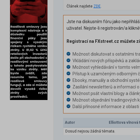
Článek najdete
ZDE
.
Jste na diskusním fóru jako nepřihlá
uživatel. Nejste-li registrován/a klikn
Registrací na FXstreet.cz můžete zí
Možnost diskutovat s ostatními tr
Vkládání nových příspěvků a zaklá
Možnost vyhledávání v tomto velm
Přístup k uzamčeným odborným čl
Ebooky, manuály a obchodní syst
Zasílání newsletterů a informací o
Možnost psát vlastní blogy a článk
Možnost objednání tradingových k
Další přínosné informace z oblast
Autor
Elliottova vlnov
Dosud nejsou žádná témata.