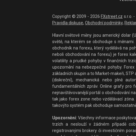
Copyright © 2009 - 2026
FXstreet.cz
s.r.o.
Pravidla diskuse
,
Obchodní podmínky
,
Rekla
Hlavní světové měny jsou americký dolar (US
světě, na kterém se obchoduje s měnami. F
obchodník na forexu, který vydělává na po
neboli obchodování na forexu) je forex ka
volatility a prudké pohyby v finančních t
upozornění na nebezpečné pohyby. Forex 
základních skupin a to Market-makeři, STP a
(diskreční), mechanická nebo plně auto
fundamentálních zpráv. Online grafy pro fo
nejnavštěvovanější portál o obchodování na 
tak jako forex zone nebo vzdělávací zóna. 
takovýto systém pak obchoduje samostatně
Upozornění:
Všechny informace poskytované
trzích a neslouží v žádném případě coby 
registrovanými brokery či investičním por