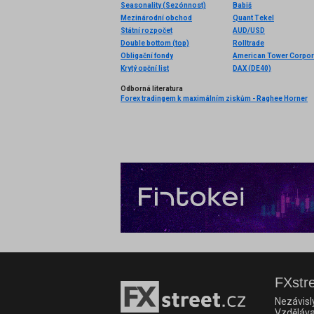
Seasonality (Sezónnost)
Babiš
Mezinárodní obchod
Quant Tekel
Státní rozpočet
AUD/USD
Double bottom (top)
Rolltrade
Obligační fondy
American Tower Corpor
Krytý opční list
DAX (DE40)
Odborná literatura
Forex tradingem k maximálním ziskům - Raghee Horner
FXstre
Nezávisl
Vzděláva