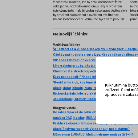
V podstatě každého, kdo by chtěl obchodovat forex,
Snem 
čeká jednou rozhodování o tom, s jakým brokerem
nutno
(přeloženo jako makléř/broker nebo zprostředkovatel)
fikce 
by chtěl mít co do činění a svěřil mu své finance
"robo
určené k obchodování. Velmi rád bych vám přiblížil
princ
problematiku výběru brokera, rozdíl mezi
jednotlivými typy brokerů a v neposlední řadě uvedu
několik příkladů nejznámějších z nich.
Nejnovější články:
Vzdělávací články
Očekávaná hodnota prop výzvy: Kdy se nákup challenge v
VIP zóna FXstreet.cz v červenci 2026 byla pro klienty opě
Káva na rozcestí. Přinese rekordní úroda další pokles c
Kliknutím na butto
Akcie, dolar, bitcoin, zlato, ropa: Začíná to!
zařízení. Sami můž
zpracování zakáza
Blogy uživatelů
Dosáhne SpaceX do roku 2030 tržeb ve výši 1 bilionu dol
Akcie Tesly na rozcestí: Výrobce aut, nebo startup?
Měnový pár EUR/AUD: Multitimeframe analýza (W1–H4)