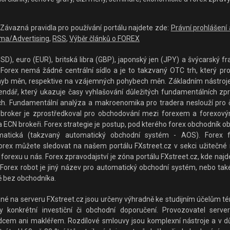
 - Závazná pravidla pro používání portálu najdete zde:
Právní prohlášení
ma/Advertising
,
RSS
,
Výběr článků o FOREX
D), euro (EUR), britská libra (GBP), japonský jen (JPY) a švýcarský fra
orex nemá žádné centrální sídlo a je to takzvaný OTC trh, který prop
hyb měn, respektive na vzájemných pohybech měn. Základním nástrojem p
lendář, který ukazuje časy vyhlašování důležitých fundamentálních z
rzích. Fundamentální analýza a makroenomika pro tradera neslouží pro 
broker je zprostředkoval pro obchodování mezi forexem a forexovým
 ECN brokeři. Forex strategie je postup, pod kterého forex obchodník o
matická (takzvaný automatický obchodní systém - AOS). Forex f
rex můžete sledovat na našem portálu FXstreet.cz v sekci užitečné ná
forexu u nás. Forex zpravodajství je zóna portálu FXstreet.cz, kde najde
Forex robot je jiný název pro automatický obchodní systém, nebo také
 bez obchodníka.
 na serveru FXstreet.cz jsou určeny výhradně ke studijním účelům tém
konkrétní investiční či obchodní doporučení. Provozovatel serveru
adcem ani makléřem. Rozdílové smlouvy jsou komplexní nástroje a v důs