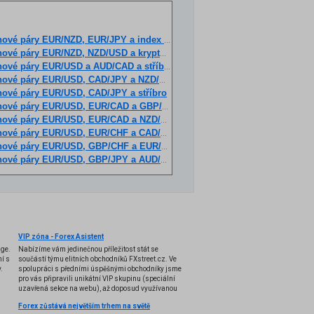
ové páry EUR/NZD, EUR/JPY a index NASDAQ
páry EUR/NZD, NZD/USD a kryptoměnu Ethereum
ěnové páry EUR/USD a AUD/CAD a stříbro
nové páry EUR/USD, CAD/JPY a NZD/CAD
ěnové páry EUR/USD, CAD/JPY a stříbro
ěnové páry EUR/USD, EUR/CAD a GBP/CHF
ěnové páry EUR/USD, EUR/CAD a NZD/CHF
ěnové páry EUR/USD, EUR/CHF a CAD/CHF
ěnové páry EUR/USD, GBP/CHF a EUR/GBP
ěnové páry EUR/USD, GBP/JPY a AUD/CHF
VIP zóna - Forex Asistent
nge.
Nabízíme vám jedinečnou příležitost stát se
í s
součástí týmu elitních obchodníků FXstreet.cz. Ve
.
spolupráci s předními úspěšnými obchodníky jsme
pro vás připravili unikátní VIP skupinu (speciální
uzavřená sekce na webu), až doposud využívanou
pouze několika profesionálními tradery, a k tomu i
Forex zůstává největším trhem na světě
exkluzivní VIP indikátory, doposud úspěšně