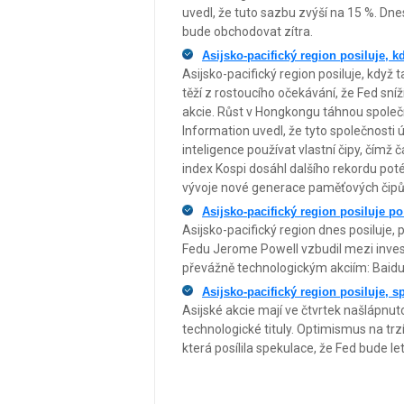
uvedl, že tuto sazbu zvýší na 15 %. Dn
bude obchodovat zítra.
Asijsko-pacifický region posiluje, k
Asijsko-pacifický region posiluje, když
těží z rostoucího očekávání, že Fed sní
akcie. Růst v Hongkongu táhnou společn
Information uvedl, že tyto společnosti
inteligence používat vlastní čipy, čímž 
index Kospi dosáhl dalšího rekordu pot
vývoje nové generace paměťových čipů 
Asijsko-pacifický region posiluje p
Asijsko-pacifický region dnes posiluje
Fedu Jerome Powell vzbudil mezi investo
převážně technologickým akciím: Baidu 
Asijsko-pacifický region posiluje, 
Asijské akcie mají ve čtvrtek našlápnu
technologické tituly. Optimismus na trz
která posílila spekulace, že Fed bude l