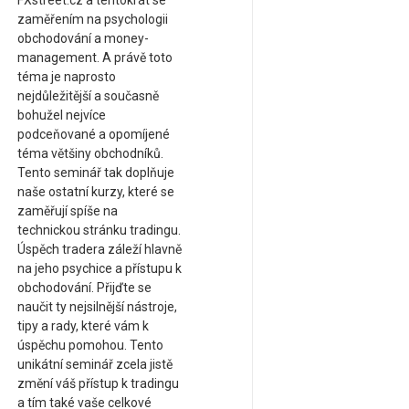
FXstreet.cz a tentokrát se
zaměřením na psychologii
obchodování a money-
management. A právě toto
téma je naprosto
nejdůležitější a současně
bohužel nejvíce
podceňované a opomíjené
téma většiny obchodníků.
Tento seminář tak doplňuje
naše ostatní kurzy, které se
zaměřují spíše na
technickou stránku tradingu.
Úspěch tradera záleží hlavně
na jeho psychice a přístupu k
obchodování. Přijďte se
naučit ty nejsilnější nástroje,
tipy a rady, které vám k
úspěchu pomohou. Tento
unikátní seminář zcela jistě
změní váš přístup k tradingu
a tím také vaše celkové