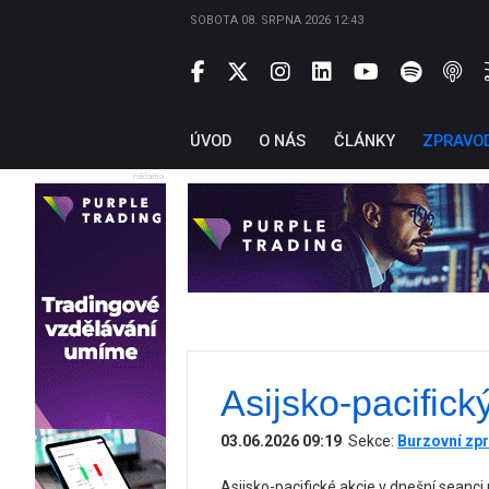
SOBOTA 08. SRPNA 2026 12:43
ÚVOD
O NÁS
ČLÁNKY
ZPRAVO
reklama
Asijsko-pacifick
03.06.2026 09:19
Sekce:
Burzovní zpr
Asijsko-pacifické akcie v dnešní seanci 