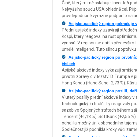
Číně, který mírně oslabuje. Investoři 
Nejvyššího soudu USA ohledně cel. Příp
pravděpodobně výrazně podpořilo náladu
Asijsko-pacifický region pokračuje 
Přední asijské indexy uzavírají středeční
Kospi, který reagoval na růst optimismu
výnosů. V regionu se dařilo především 
umělé inteligenci. Tuto silnou poptávku
Asijsko-pacifický region po prvotní
číslech
Asijské akciové indexy vykazují smíšená
prvotní zprávy o vítězství D. Trumpa v 
Hong Kongu (Hang Seng -2,73 %). Růstu
Asijsko-pacifický region posílil, da
V úterý posílily přední akciové indexy v
technologických titulů. Ty reagovaly 
sazeb ve Spojených státech během záři
Tencent (+1,18 %), SoftBank (+2,55 %
odhalila možný únik obchodního tajemstv
Společnost již podnikla kroky vůči zam