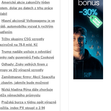
Americké akcie zakončily týden
stem, dolar po datech z trhu práce
labil
Hlavní akcionář Volkswagenu je ve
rátě, automobilku vyzval k rychlým
patřením
Tržby skupiny CSG vzrostly
eziročně na 78,8 mld. Kč
Trump nadále usiluje o odvolání
lenky rady guvernérů Fedu Cookové
Odhady: Zisky velkých firem z
vropy ve 2Q výrazně vzrostly
Zaměstnanec firmy: Akcií SpaceXu
e zbavím, jakmile bude možnost
Nízká hladina Rýna dále zhoršuje
otíže německého průmyslu
Pražská burza v týdnu opět výrazně
sílila, index PX stoupl o 2,94