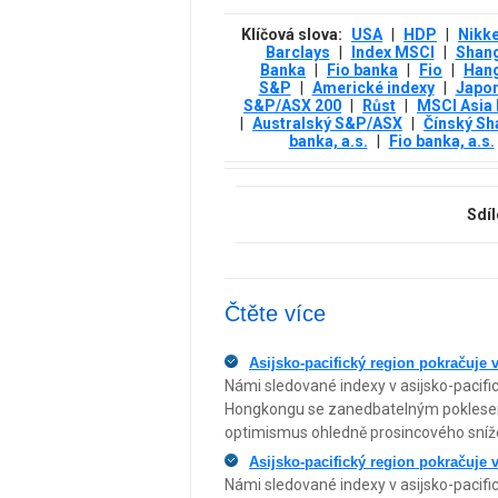
Klíčová slova:
USA
|
HDP
|
Nikke
Barclays
|
Index MSCI
|
Shan
Banka
|
Fio banka
|
Fio
|
Han
S&P
|
Americké indexy
|
Japon
S&P/ASX 200
|
Růst
|
MSCI Asia 
|
Australský S&P/ASX
|
Čínský Sh
banka, a.s.
|
Fio banka, a.s.
Sdíl
Čtěte více
Asijsko-pacifický region pokračuje v
Námi sledované indexy v asijsko-pacific
Hongkongu se zanedbatelným poklesem
optimismus ohledně prosincového sníže
Asijsko-pacifický region pokračuje v
Námi sledované indexy v asijsko-pacific