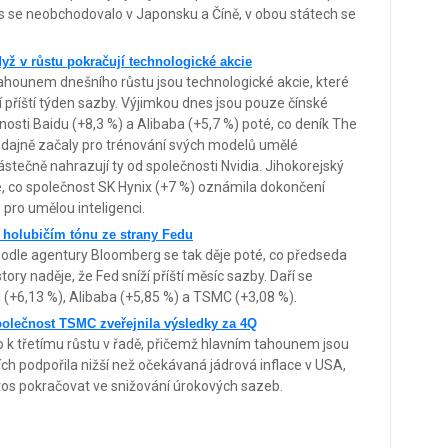
es se neobchodovalo v Japonsku a Číně, v obou státech se
dyž v růstu pokračují technologické akcie
 tahounem dnešního růstu jsou technologické akcie, které
ží příští týden sazby. Výjimkou dnes jsou pouze čínské
osti Baidu (+8,3 %) a Alibaba (+5,7 %) poté, co deník The
 údajně začaly pro trénování svých modelů umělé
částečně nahrazují ty od společnosti Nvidia. Jihokorejský
é, co společnost SK Hynix (+7 %) oznámila dokončení
pro umělou inteligenci.
o holubičím tónu ze strany Fedu
, podle agentury Bloomberg se tak děje poté, co předseda
ry naděje, že Fed sníží příští měsíc sazby. Daří se
(+6,13 %), Alibaba (+5,85 %) a TSMC (+3,08 %).
společnost TSMC zveřejnila výsledky za 4Q
to k třetímu růstu v řadě, přičemž hlavním tahounem jsou
ích podpořila nižší než očekávaná jádrová inflace v USA,
etos pokračovat ve snižování úrokových sazeb.