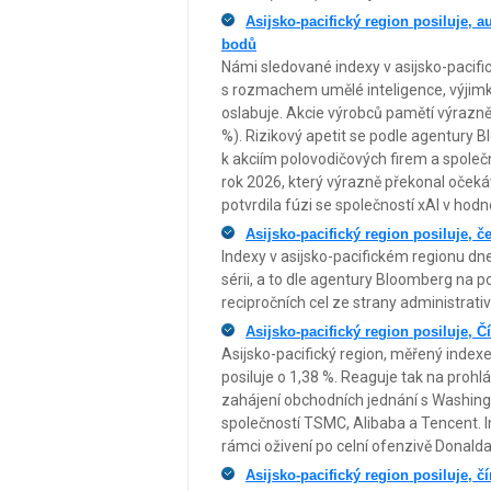
Asijsko-pacifický region posiluje, a
bodů
Námi sledované indexy v asijsko-pacifick
s rozmachem umělé inteligence, výjimk
oslabuje. Akcie výrobců pamětí výrazně 
%). Rizikový apetit se podle agentury B
k akciím polovodičových firem a společn
rok 2026, který výrazně překonal oček
potvrdila fúzi se společností xAI v hodno
Asijsko-pacifický region posiluje, 
Indexy v asijsko-pacifickém regionu dnes
sérii, a to dle agentury Bloomberg na p
recipročních cel ze strany administrat
Asijsko-pacifický region posiluje, 
Asijsko-pacifický region, měřený index
posiluje o 1,38 %. Reaguje tak na proh
zahájení obchodních jednání s Washingt
společností TSMC, Alibaba a Tencent. I
rámci oživení po celní ofenzivě Donald
Asijsko-pacifický region posiluje, č