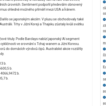
dních úrovních. Sentiment podpořil především obnovený
rů
mismus ohledně možného příměří mezi USA a Íránem.
os
. Dařilo se japonským akciím. V plusu se obchodovaly také
strálii. Trhy v Jižní Koreji a Thajsku zůstaly kvůli svátku
zt
o
čové tituly. Podle Barclays nabízí japonský AI segment
m
ší cykličnosti ve srovnání s Tchaj-wanem a Jižní Koreou.
orů do domácích výrobců čipů. Australské akcie rozšířily
dy.
č
3 b.
E
600,5 b.
 4066,9472 b.
5,7 b.
s
p
po