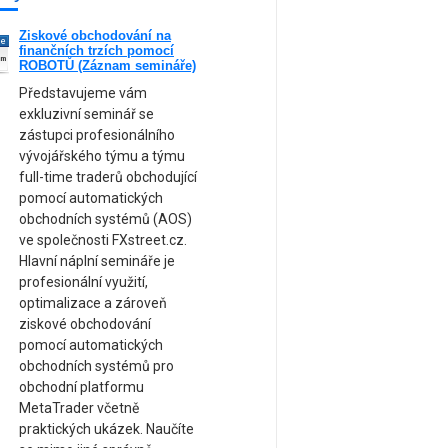
Ziskové obchodování na
ne
finančních trzích pomocí
am
ROBOTŮ (Záznam semináře)
Představujeme vám
exkluzivní seminář se
zástupci profesionálního
vývojářského týmu a týmu
full-time traderů obchodující
pomocí automatických
obchodních systémů (AOS)
ve společnosti FXstreet.cz.
Hlavní náplní semináře je
profesionální využití,
optimalizace a zároveň
ziskové obchodování
pomocí automatických
obchodních systémů pro
obchodní platformu
MetaTrader včetně
praktických ukázek. Naučíte