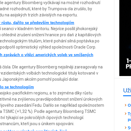
podle agentury Bloomberg vyčkávají na možné rozhodnutí
adné rozhodnutí, které by Trumpova cla zrušilo, by
 na asijských trzích závislých na exportu.
v růstu, dařilo se především technologiím
 seanci v kladném teritoriu. Nejvíce posílil jihokorejský
 ohledně zrušení snížení hranice pro daň z kapitálových
technologickým titulům, které pohání silná poptávka po
 podpořil optimistický výhled společnosti Oracle Corp.
ch zprávách o vítězi amerických voleb ve smíšených
 čísla. Dle agentury Bloomberg nejsilněji zareagovaly na
prezidentských volbách technologické tituly kotované v
 Japonským akciím pomohl posilující dolar.
řilo se technologiím
Už
 asijsko-pacifickém regionu, a to zejména díky růstu
pozitivně na zvýšenou pravděpodobnost snížení úrokových
jového zasedání Fedu. Dařilo se například společnostem
O
) a TSMC (+1,32 %). Podle agentury Bloomberg TSMC
T
í týkající se pokročilých čipových technologií.
p
ěstnancům, kteří jsou s únikem spojováni.
S