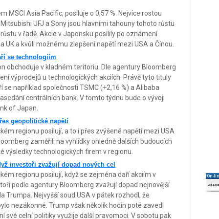
m MSCI Asia Pacific, posiluje o 0,57 %. Nejvíce rostou
Mitsubishi UFJ a Sony jsou hlavními tahouny tohoto růstu
 růstu v řadě. Akcie v Japonsku posílily po oznámení
 UK a kvůli možnému zlepšení napětí mezi USA a Čínou.
aří se technologiím
ion obchoduje v kladném teritoriu. Dle agentury Bloomberg
 výprodejů u technologických akciích. Právě tyto tituly
í se například společnosti TSMC (+2,16 %) a Alibaba
 zasedání centrálních bank. V tomto týdnu bude o vývoji
ank of Japan.
přes geopolitické napětí
kém regionu posilují, a to i přes zvýšené napětí mezi USA
Bloomberg zaměřili na vyhlídky ohledně dalších budoucích
ké výsledky technologických firem v regionu.
dyž investoři zvažují dopad nových cel
kém regionu posilují, když se zejména daří akciím v
On-li
toři podle agentury Bloomberg zvažují dopad nejnovější
zázn
a Trumpa. Nejvyšší soud USA v pátek rozhodl, že
bylo nezákonné. Trump však několik hodin poté zavedl
ení své celní politiky využije další pravomoci. V sobotu pak