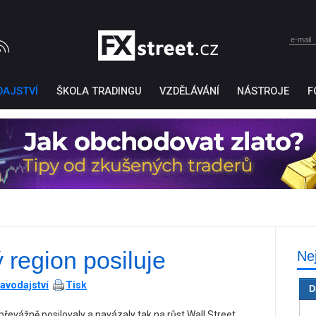
DAJSTVÍ
ŠKOLA TRADINGU
VZDĚLÁVÁNÍ
NÁSTROJE
F
ý region posiluje
Ne
Ticker Tape
by TradingView
avodajství
Tisk
D
převážně posilovaly a navázaly tak na růst Wall Street,