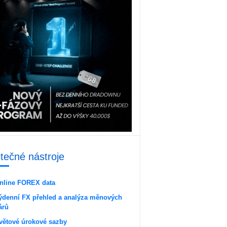
itečné nástroje
nline FOREX data
ýdenní FX přehled a analýza měnových
árů
větové úrokové sazby