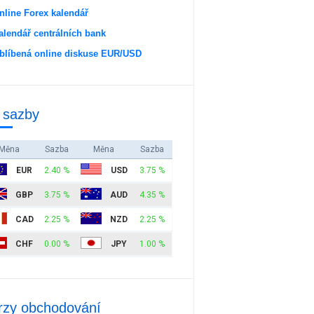
nline Forex kalendář
alendář centrálních bank
blíbená online diskuse EUR/USD
 sazby
Měna
Sazba
Měna
Sazba
EUR
2.40 %
USD
3.75 %
GBP
3.75 %
AUD
4.35 %
CAD
2.25 %
NZD
2.25 %
CHF
0.00 %
JPY
1.00 %
rzy obchodování