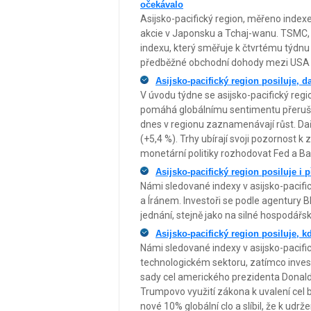
očekávalo
Asijsko-pacifický region, měřeno indexe
akcie v Japonsku a Tchaj-wanu. TSMC, 
indexu, který směřuje k čtvrtému týdnu
předběžné obchodní dohody mezi USA a
Asijsko-pacifický region posiluje, d
V úvodu týdne se asijsko-pacifický reg
pomáhá globálnímu sentimentu přerušení
dnes v regionu zaznamenávají růst. Dař
(+5,4 %). Trhy ubírají svoji pozornost k
monetární politiky rozhodovat Fed a B
Asijsko-pacifický region posiluje i 
Námi sledované indexy v asijsko-pacific
a Íránem. Investoři se podle agentury 
jednání, stejně jako na silné hospodářs
Asijsko-pacifický region posiluje, k
Námi sledované indexy v asijsko-pacific
technologickém sektoru, zatímco inves
sady cel amerického prezidenta Donald
Trumpovo využití zákona k uvalení cel 
nové 10% globální clo a slíbil, že k udrž