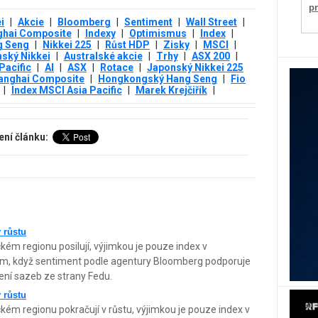
p
i
|
Akcie
|
Bloomberg
|
Sentiment
|
Wall Street
|
ghai Composite
|
Indexy
|
Optimismus
|
Index
|
g Seng
|
Nikkei 225
|
Růst HDP
|
Zisky
|
MSCI
|
ský Nikkei
|
Australské akcie
|
Trhy
|
ASX 200
|
Pacific
|
AI
|
ASX
|
Rotace
|
Japonský Nikkei 225
anghai Composite
|
Hongkongský Hang Seng
|
Fio
|
Index MSCI Asia Pacific
|
Marek Krejčiřík
|
ení článku:
 růstu
kém regionu posilují, výjimkou je pouze index v
, když sentiment podle agentury Bloomberg podporuje
ní sazeb ze strany Fedu.
 růstu
kém regionu pokračují v růstu, výjimkou je pouze index v