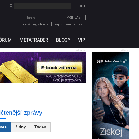
PŘIHLÁSIT
|
nová registrace
zapomenuté heslo
ÓRUM
METATRADER
BLOGY
VIP
reklama
reklama
jčtenější zprávy
nes
3 dny
Týden