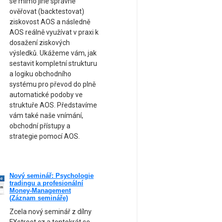
se mimo jiné správně
ověřovat (backtestovat)
ziskovost AOS a následně
AOS reálně využívat v praxi k
dosažení ziskových
výsledků. Ukážeme vám, jak
sestavit kompletní strukturu
a logiku obchodního
systému pro převod do plně
automatické podoby ve
struktuře AOS. Představíme
vám také naše vnímání,
obchodní přístupy a
strategie pomocí AOS.
Nový seminář: Psychologie
ne
tradingu a profesionální
am
Money-Management
(Záznam semináře)
Zcela nový seminář z dílny