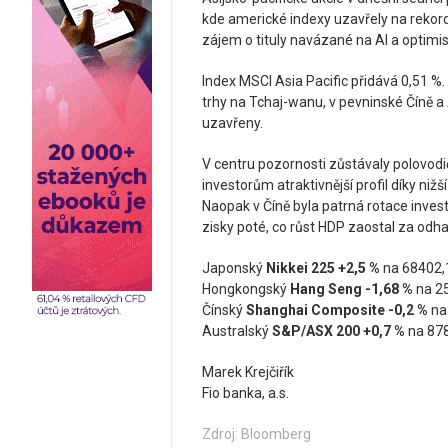
kde americké indexy uzavřely na rekor
zájem o tituly navázané na AI a opti
Index MSCI Asia Pacific přidává 0,51 %
trhy na Tchaj-wanu, v pevninské Číně a Au
uzavřeny.
V centru pozornosti zůstávaly polovodi
investorům atraktivnější profil díky niž
Naopak v Číně byla patrná rotace invest
zisky poté, co růst HDP zaostal za odha
Japonský
Nikkei 225
+2,5 %
na 68402,1
Hongkongský
Hang Seng
-1,68 %
na 25
Čínský
Shanghai Composite
-0,2 %
na
Australský
S&P/ASX 200
+0,7 %
na 878
Marek Krejčiřík
Fio banka, a.s.
Zdroj: Bloomberg