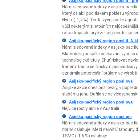
Asijsko-pacifický region posílil i 
Námi sledované indexy v asijsko-pacific
který oslabil pod tlakem poklesu výrob
Hynix (-1,7 %). Tento vývoj podle agent
vůči některým z letošních nejúspěšnější
rotaci kapitálu pryč ze segmentu spoje
Asijsko-pacifický region posílil, Ni
Námi sledované indexy v asijsko-pacifi
Bloomberg přispělo očekávání výnosů sp
technologické tituly. Chuť riskovat na
Íránem. Dařilo se čínským polovodičov
oznámila potenciální průlom ve výrobě 
Asijsko-pacifický region posiloval
Asijské akcie dnes posilovaly, v popřed
slabému jenu. Dařilo se nejvíce japon
Asijsko-pacifický region posiloval
Nejvíce rostly akcie v Austrálii.
Asijsko-pacifický region posiluje
Námi sledované indexy v asijsko-pacific
mírně oslabuje. Mezi největší tahouny d
TSMC (-1,6 %) oslabuje.