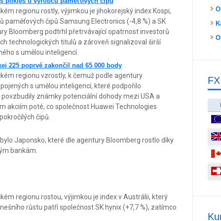
přes pokles u výrobců paměťových čipů
O
kém regionu rostly, výjimkou je jihokorejský index Kospi,
ců paměťových čipů Samsung Electronics (-4,8 %) a SK
K
ury Bloomberg podtrhl přetrvávající opatrnost investorů
O
ch technologických titulů a zároveň signalizoval širší
ného s umělou inteligencí.
kkei 225 poprvé zakončil nad 65 000 body
ckém regionu vzrostly, k čemuž podle agentury
FX
ojených s umělou inteligencí, které podpořilo
víc povzbudily známky potenciální dohody mezi USA a
ým akciím poté, co společnost Huawei Technologies
pokročilých čipů.
í bylo Japonsko, které dle agentury Bloomberg rostlo díky
ským bankám.
kém regionu rostou, výjimkou je index v Austrálii, který
nešního růstu patří společnost SK hynix (+7,7 %), zatímco
Ku