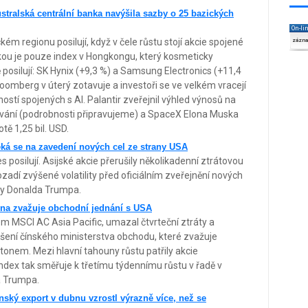
ustralská centrální banka navýšila sazby o 25 bazických
On-li
ém regionu posilují, když v čele růstu stojí akcie spojené
zázn
ou je pouze index v Hongkongu, který kosmeticky
posilují: SK Hynix (+9,3 %) a Samsung Electronics (+11,4
loomberg v úterý zotavuje a investoři se ve velkém vracejí
ostí spojených s AI. Palantir zveřejnil výhled výnosů na
ávání (podrobnosti připravujeme) a SpaceX Elona Muska
tě 1,25 bil. USD.
čeká se na zavedení nových cel ze strany USA
 posilují. Asijské akcie přerušily několikadenní ztrátovou
ozadí zvýšené volatility před oficiálním zveřejnění nových
ivy Donalda Trumpa.
Čína zvažuje obchodní jednání s USA
em MSCI AC Asia Pacific, umazal čtvrteční ztráty a
lášení čínského ministerstva obchodu, které zvažuje
onem. Mezi hlavní tahouny růstu patřily akcie
ndex tak směřuje k třetímu týdennímu růstu v řadě v
a Trumpa.
ínský export v dubnu vzrostl výrazně více, než se