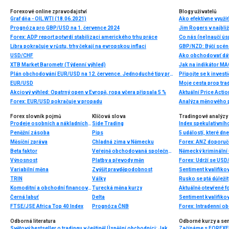
Forexové online zpravodajství
Blogy uživatelů
Graf dňa - OIL.WTI (18.06.2021)
Ako efektívne využiť
Prognóza pro GBP/USD na 1. července 2024
Forex: ADP report potvrdí stabilizaci amerického trhu práce
Co nás (ne)naučí ú
Libra pokračuje v růstu, trhy čekají na evropskou inflaci
GBP/NZD: Býčí scén
USD/CHF
Ako obchodovať dát
XTB Market Barometr (Týdenní výhled)
Jak na indikátor M
Plán obchodování EUR/USD na 12. července. Jednoduché tipy pro začátečníky
EUR/USD
Moje cesta prop tra
Akciový výhled: Opatrný open v Evropě, ropa včera připsala 5 %
Forex: EUR/USD pokračuje v propadu
Forex slovník pojmů
Klíčová slova
Tradingové analýzy 
Prodeje osobních a nákladních automobilů
Side Trading
Index spekulativníh
Peněžní zásoba
Pips
5 událostí, které dn
Měsíční zpráva
Chladná zima v Německu
Forex: ANZ doporuč
Beta faktor
Veřejně obchodovaná společnost
Německý kriminální 
Výnosnost
Platby a převody měn
Forex: Udrží se US
Variabilní měna
Zvýšit pravděpodobnost
Sentiment kvalifiko
TRIN
Války
Rusko se ptá důležit
Komoditní a obchodní financování
Turecká měna kurzy
Aktuálně otevřené f
Černá labuť
Delta
Sentiment kvalifiko
FTSE/JSE Africa Top 40 Index
Prognóza ČNB
Forex: Intradenní 
Odborná literatura
Odborné kurzy a se
Světový bestseller o tradingu v češtině! Úspěšní obchodníci: Jak běžní lidé porážejí Wall Street v jeho vlastní hře
Začínáme s FOREXEM 