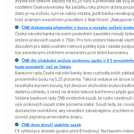
zvýšila své celkové zásoby na 65,25 tuny a překonala tak svůj 
rozdělení Československa. Na začátku roku přitom držela pouze
zlato je na vrcholu, nyní se nabízí otázka, jestli banka nenakupuj
totiž známým investičním pravidlem z Wall Street: „Nakupovat l
ČNB diskutovala především o kurzu a rozsahu snížení úrok
Česká národní banka na svém posledním zasedání minulý týden 
snížení úrokových sazeb o 75bb. Pro toto snížení hlasovali všich
důvodem pro další uvolnění měnové politiky byla i nadále podpo
trpí zavedenými striktními omezeními proti šíření koronaviru.
ČNB dle očekávání snižuje úrokovou sazbu o 0,5 procentníh
bude pomalejší, než se čekalo
Bankovní rada České národní banky dnes rozhodla snížit základ
procentního bodu na 5,25 procenta. Taková redukce se široce če
nezahýbe kursem koruny, byť devizoví obchodníci budou bedliv
dalšímu výhledu, s nimiž na dnešní tiskové konferenci přijde guv
Většina bankovní rady ČNB evidentně soudí, že riziko vzedmutí i
výši úrokových sazeb stále poměrně slabé. Soudí tedy, že i nová
dostatečně restriktivní, aby nevedla k závažnějšímu zrychlení in
úroveň zejména amerického dolaru.
ČNB dnes doručí stabilitu sazeb
FX výhled pro dnešek (psáno před 8 hodinou). Na hlavním měn