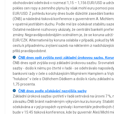
obchodování odehrává v rozmezí 1,15 – 1,156 EUR/USD a udržet
pokles cen ropy a zemního plynu by však mohl euru pomoci posí
EUR/USD. Z pohledu koruny dnes bude důležité zasedání banko
(ČNB) a následná tisková konference s guvernérem A. Michlem
v opatrně jestřábím duchu. Podle mě lze očekávat stabilitu saze
Ostatně nedávné rozhovory ukázaly, že centrální bankéři prefe
změny. Nejpravděpodobnějším scénářem je, že se koruna udrží v 
EUR/CZK. Alternativně by koruna oslabila v případě, pokud by Mic
cestu k případnému zvýšení sazeb na některém z nadcházejícíc
příliš pravděpodobné.
ČNB dnes opět zvýšila svoji základní úrokovou sazbu. Koru
ČNB dnes opět zvýšila svoji základní úrokovou sazbu. Srovnatel
sazby - došlo k němu po čtvrté v řadě - se odehrávalo naposledy
bankovní rady v čele s odcházejícím Mojmírem Hamplem a Voj
"holubice" v čele s Oldřichem Dědkem a došlo k růstu základní 
1,75 procenta.
ČNB dnes podle očekávání nezvýšila sazby
Základní úroková sazba i potřetí v řadě setrvává na úrovni 7 %, 
závazku ČNB bránit nadměrným výkyvům kurzu koruny. Stabilita
očekávána a v její prospěch vyznívaly i komentáře jednotlivých 
bude v 15:45 tisková konference, kde by guvernér Aleš Michl 