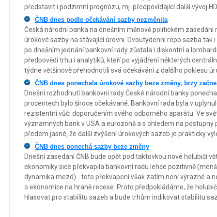
představit i podzimní prognózu, mj. předpovídající další vývoj HDP
ČNB dnes podle očekávání sazby nezměnila
Česká národní banka na dnešním měnově politickém zasedání r
úrokové sazby na stávající úrovni. Dvoutýdenní repo sazba tak 
po dnešním jednání bankovní rady zůstala i diskontní a lombardn
předpovědi trhu i analytiků, kteří po vyjádření některých centr
týdne většinově přehodnotili svá očekávání z dalšího poklesu úro
ČNB dnes ponechala úrokové sazby beze změny, brzy začne p
Dnešní rozhodnutí bankovní rady České národní banky ponecha
procentech bylo široce očekávané. Bankovní rada byla v uplynul
rezistentní vůči doporučením svého odborného aparátu. Ve světl
významných bank v USA a eurozóně a s ohledem na postupný pok
předem jasné, že další zvýšení úrokových sazeb je prakticky vy
ČNB dnes ponechá sazby beze změny
Dnešní zasedání ČNB bude opět pod taktovkou nové holubičí větš
ekonomiky sice překvapila bankovní radu lehce pozitivně (menší 
dynamika mezd) - toto překvapení však zatím není výrazné a no
o ekonomice na hraně recese. Proto předpokládáme, že holubičí v
hlasovat pro stabilitu sazeb a bude trhům indikovat stabilitu saze