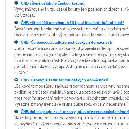
ČNB cíleně oslabuje českou korunu
Vývoj měnového kurzu české koruny je v posledních dnech silně
CZK začát...
ČNB cílí na 100 tun zlata. Měli by si investoři brát příklad?
Česká národní banka má v devizových rezervách více zlata než k
roce prochází nyní zlato výraznou korekcí. Mohou si drobní inves
ČNB: Červencová zadluženost českých domácností
„Letní ‚okurková sezóna‘ se poněkud projevila i v tempu celkové
především pro úvěry na bydlení, silněji ovlivněné výší úrokovýc
úvěrů vidíme stabilní růst. Potvrzuje se tak silná poptávka dom
potřeb a nenadálých výdajů. Aktuálně u našich zákazníků poz
o 20 %.”
ČNB: Červnová zadluženost českých domácností
„Celkové tempo růstu zadlužení domácností se v červnu nezměni
bydlení je přírůstek stabilní. Naopak u spotřebitelských úvěrů 
meziročním srovnání, tak v porovnání s předchozími měsíci, což o
Výrazné změny trendu ve druhé půlce roku ovšem nečekáme.“
ČNB dál navyšuje zlaté rezervy, přestože cena atakuje histo
Navzdory tomu, že cena zlata vystoupala na historická maxima
v navyšování svých rezerv. Jenom za červenec a srpen nakoupil