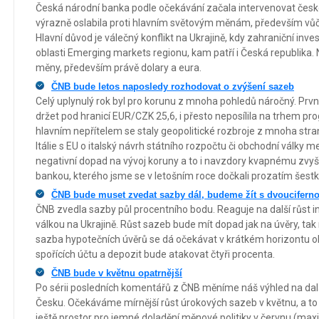
Česká národní banka podle očekávání začala intervenovat česk
výrazně oslabila proti hlavním světovým měnám, především vůč
Hlavní důvod je válečný konflikt na Ukrajině, kdy zahraniční inv
oblasti Emerging markets regionu, kam patří i Česká republika. 
měny, především právě dolary a eura.
ČNB bude letos naposledy rozhodovat o zvýšení sazeb
Celý uplynulý rok byl pro korunu z mnoha pohledů náročný. První
držet pod hranicí EUR/CZK 25,6, i přesto neposílila na trhem p
hlavním nepřítelem se staly geopolitické rozbroje z mnoha stran
Itálie s EU o italský návrh státního rozpočtu či obchodní války 
negativní dopad na vývoj koruny a to i navzdory kvapnému zvy
bankou, kterého jsme se v letošním roce dočkali prozatím šestk
ČNB bude muset zvedat sazby dál, budeme žít s dvoucifernou
ČNB zvedla sazby půl procentního bodu. Reaguje na další růst in
válkou na Ukrajině. Růst sazeb bude mít dopad jak na úvěry, tak
sazba hypotečních úvěrů se dá očekávat v krátkém horizontu ok
spořících účtu a depozit bude atakovat čtyři procenta.
ČNB bude v květnu opatrnější
Po sérii posledních komentářů z ČNB měníme náš výhled na dal
Česku. Očekáváme mírnější růst úrokových sazeb v květnu, a to
ještě prostor pro jemné doladění měnové politiky v červnu (ma