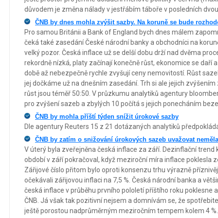
důvodem je změna nálady v jestřábím táboře v posledních dvou
ČNB by dnes mohla zvýšit sazby. Na koruně se bude rozhodo
Pro samou Británii a Bank of England bych dnes málem zapomn
čeká také zasedání České národní banky a obchodníci na koruně 
velký pozor. Česká inflace už se delší dobu drží nad dvěma pro
rekordně nízká, platy začínají konečně růst, ekonomice se daří 
době až nebezpečně rychle zvyšují ceny nemovitostí. Růst saze
jej dočkáme už na dnešním zasedání. Trh si ale jejich zvýšením z
růst jsou téměř 50:50. V průzkumu analytiků agentury bloomberg
pro zvýšení sazeb a zbylých 10 počítá s jejich ponecháním bez
ČNB by mohla příští týden snížit úrokové sazby
Dle agentury Reuters 15 z 21 dotázaných analytiků předpokládá
ČNB by zatím o snižování úrokových sazeb uvažovat neměl
V úterý byla zveřejněna česká inflace za září. Dezinflační trend k
období v září pokračoval, když meziroční míra inflace poklesla z
Zářijové číslo přitom bylo oproti konsenzu trhu výrazně příznivěj
očekávali zářijovou inflaci na 7,5 %. Česká národní banka a větši
česká inflace v průběhu prvního pololetí příštího roku poklesne 
ČNB. Já však tak pozitivní nejsem a domnívám se, že spotřebite
ještě porostou nadprůměrným meziročním tempem kolem 4 %.