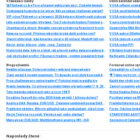
Vzdělávací články
Denní kalendář udál
🚀 FXstreet.cz & eToro přinášejí exkluzivní akci: Získejte 6měsíční členství ve VIP zóně ZDARMA
V USA inflační očeká
Očekávaná hodnota prop výzvy: Kdy se nákup challenge vyplatí?
V USA spotřebitelsk
VIP zóna FXstreet.cz v červenci 2026 byla pro klienty opět zisková
V USA maloobchodní
Léto v plném proudu, trhy také: Top 3 obchody traderů Fintokei na indexech a zlatě
V eurozóně hrubý d
Chamtivost a strach: Největší cenové pohyby na finančních trzích (červenec 2026)
Guvernérka RBA Mic
Káva na rozcestí. Přinese rekordní úroda další pokles cen?
V USA aukce 30letý
Stvořil elitní klub, kde Ameriku obral o 65 miliard. Madoff řídil největší Ponzi dějin
V USA žádosti o po
Akcie, dolar, bitcoin, zlato, ropa: Začíná to!
V USA index PPI
Historická data, kde je získat, jak připojit svého data providera do MultiCharts a proč je budeme potřebovat? (4. díl)
V Británii hrubý do
Jak obchodují profíci: Fibonacci trading - systém úspěšných traderů
Na Novém Zélandu i
Blogy uživatelů
Forexové online zp
Nedělní příprava: Dolarový index + vybrané měnové páry
Zlato vyráží k novým maximům: Tři důvody, proč žlutý kov opět dominuje
Prop challenge pro swing tradery? Fintokei mění pravidla hry
Krypto šeptanda: Co přinesl poslední týden v kryptosvětě (7. 8. 2026)
Tato legenda čeká krach jako v roce 1987!
Nízká hladina Rýna 
Dosáhne SpaceX do roku 2030 tržeb ve výši 1 bilionu dolarů?
Pozitivní vývoj na Wa
Analýza DAX, Nasdaq, EUR/USD: Zlepšený sentiment poslal DAX na nová maxima
Frankfurtská burza 
Praktické okénko: Bitcoin aktuálně jako spekulativní, nikoli investiční aktivum
Akcie Tesly na rozcestí: Výrobce aut, nebo startup?
Měnový pár EUR/AUD: Multitimeframe analýza (W1–H4)
Naposledy čtené: