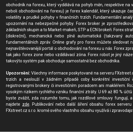
obchodník na forexu, který vydělává na pohyb měn, respektive na v
neboli obchodování na forexu) je forex kalendář, který ukazuje č
volatility a prudké pohyby v finančních trzích. Fundamentální ana
upozornění na nebezpečné pohyby. Forex broker je zprostředkov
základních skupin a to Market-makeři, STP a ECN brokeři. Forex stra
(diskreční), mechanická nebo plně automatická (takzvaný aut
fundamentálních zpráv. Online grafy pro forex můžete sledovat na 
nejnavštěvovanější portál o obchodování na forexu u nás. Forex zprav
tak jako forex zone nebo vzdělávací zóna. Forex robot je jiný náz
takovýto systém pak obchoduje samostatně bez obchodníka.
Upozornění:
Všechny informace poskytované na serveru FXstreet.cz
trzích a neslouží v žádném případě coby konkrétní investiční č
registrovanými brokery či investičním poradcem ani makléřem. Rozd
vysokým rizikem rychlého vzniku finanční ztráty. U 69 až 80 % účtů 
byste zvážit, zda rozumíte tomu, jak rozdílové smlouvy fungují, a
najdete
zde
. Publikování nebo další šíření obsahu forex serveru
FXstreet.cz s.r.o. kromě svého vlastního obsahu využívá i zpravodajs