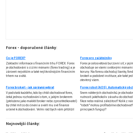
Forex - doporučené články:
Co je FOREX?
Forex pro začátečníky
Základní informace o finančním trhu FOREX. Forex
Forex je celosvětová burzovní síť, v jej
je obchodování s cizími měnami (forex trading) a je
obchoduje se všemi světovými měnami,
zároveň největším a také nejlikvidnějším finančním
koruny. Na forexu obchodují banky, fondy
trhem na světě.
brokeři a podobné instituce, ale také jedn
otevřený všem.
Forex brokeři - jak správně vybrat
V podstatě každého, kdo by chtěl obchodovat forex,
Snem některých obchodníků je obchodo
čeká jednou rozhodování o tom, s jakým brokerem
nutnosti jakéhokoliv zásahu do obchod
(přeloženo jako makléř/broker nebo zprostředkovatel)
fikce nebo reálná záležitost? Kolik z nás
by chtěl mít co do činění a svěřil mu své finance
"roboti" mohou profitabilně obchodovat
určené k obchodování. Velmi rád bych vám přiblížil
principech fungují?
problematiku výběru brokera, rozdíl mezi
jednotlivými typy brokerů a v neposlední řadě uvedu
několik příkladů nejznámějších z nich.
Nejnovější články: