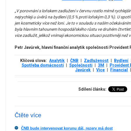
„V porovnání s loňskem zadlužení v červnu rostlo mírně rychlej
nejrychleji u úvěrů na bydlení (0,5 % proti loňským 0,3 %). U spotř
jen kosmeticky více než loni. Je to v souladu s naším očekáváním
byla hlavním tahounem hospodářského růstu ve druhém čtvrtletí
více zadlužit, jelikož vnímají ekonomickou situaci pozitivněji než 
Petr Javůrek, hlavní finanční analytik společnosti Provident 
Klíčová slova:
Analytik
|
ČNB
|
Zadluženost
|
Bydlení
Spotřeba domácností
|
Společnosti
|
3М
|
Provident 
Javůrek
|
Vice
|
Financial
Sdílení článku:
Čtěte více
ČNB bude intervenovat korunu dál, rezerv má dost