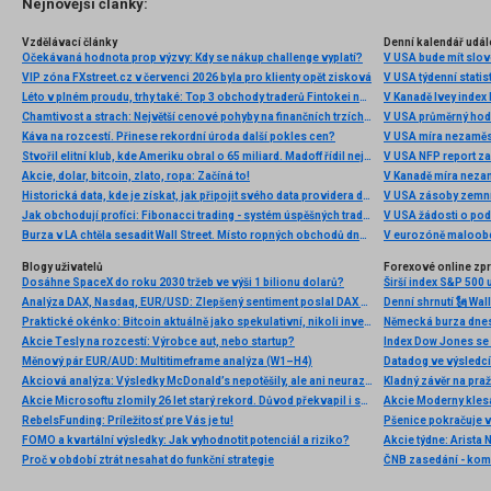
Nejnovější články:
Vzdělávací články
Denní kalendář udál
Očekávaná hodnota prop výzvy: Kdy se nákup challenge vyplatí?
V USA bude mít slo
VIP zóna FXstreet.cz v červenci 2026 byla pro klienty opět zisková
V USA týdenní statist
Léto v plném proudu, trhy také: Top 3 obchody traderů Fintokei na indexech a zlatě
V Kanadě Ivey index
Chamtivost a strach: Největší cenové pohyby na finančních trzích (červenec 2026)
V USA průměrný hod
Káva na rozcestí. Přinese rekordní úroda další pokles cen?
V USA míra nezaměs
Stvořil elitní klub, kde Ameriku obral o 65 miliard. Madoff řídil největší Ponzi dějin
V USA NFP report z
Akcie, dolar, bitcoin, zlato, ropa: Začíná to!
V Kanadě míra neza
Historická data, kde je získat, jak připojit svého data providera do MultiCharts a proč je budeme potřebovat? (4. díl)
V USA zásoby zemní
Jak obchodují profíci: Fibonacci trading - systém úspěšných traderů
V USA žádosti o po
Burza v LA chtěla sesadit Wall Street. Místo ropných obchodů dnes místem duní basy
V eurozóně maloobc
Blogy uživatelů
Forexové online zp
Dosáhne SpaceX do roku 2030 tržeb ve výši 1 bilionu dolarů?
Širší index S&P 500 
Analýza DAX, Nasdaq, EUR/USD: Zlepšený sentiment poslal DAX na nová maxima
Praktické okénko: Bitcoin aktuálně jako spekulativní, nikoli investiční aktivum
Akcie Tesly na rozcestí: Výrobce aut, nebo startup?
Index Dow Jones se 
Měnový pár EUR/AUD: Multitimeframe analýza (W1–H4)
Akciová analýza: Výsledky McDonald’s nepotěšily, ale ani neurazily. Jakou vizi společnost prezentovala?
Kladný závěr na pra
Akcie Microsoftu zlomily 26 let starý rekord. Důvod překvapil i samotné investory
RebelsFunding: Príležitosť pre Vás je tu!
FOMO a kvartální výsledky: Jak vyhodnotit potenciál a riziko?
Proč v období ztrát nesahat do funkční strategie
ČNB zasedání - ko