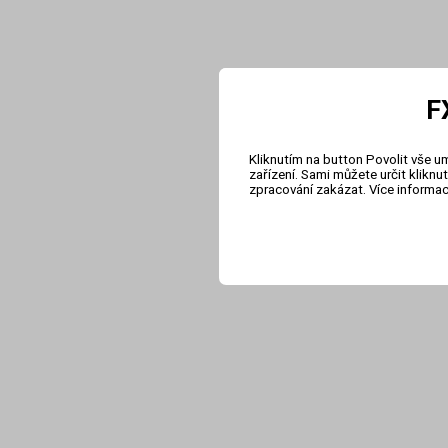
F
Kliknutím na button Povolit vše u
zařízení. Sami můžete určit klikn
zpracování zakázat. Více informa