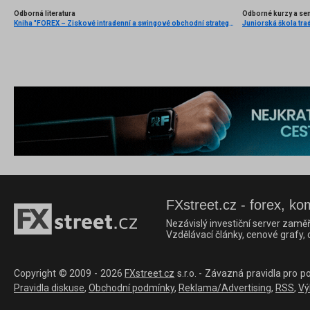
Odborná literatura
Odborné kurzy a se
Kniha "FOREX – Ziskové intradenní a swingové obchodní strategie" od Kathy Lien vychází v češtině!
Juniorská škola trad
FXstreet.cz - forex, ko
Nezávislý investiční server zaměř
Vzdělávací články, cenové grafy,
Copyright © 2009 - 2026
FXstreet.cz
s.r.o. - Závazná pravidla pro p
Pravidla diskuse
,
Obchodní podmínky
,
Reklama/Advertising
,
RSS
,
Vý