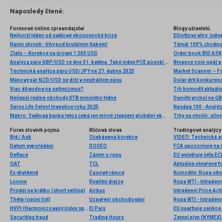
Naposledy čtené:
Forexové online zpravodajství
Blogy uživatelů
Nejhorší týden od světové ekonomické krize
Ranní shrnutí - trhy pod brutálním tlakem!
Téměř 100% zhodnoc
Zlato – Korekce na úrovni 1 300 USD
Order book BID ASK
Analýza páru GBP/USD ze dne 31. května. Také index PCE působí proti dolaru
Binance coin opäť pá
Technická analýza páru USD/JPY na 27. dubna 2023
Market Scanner – F
Měnový pár NZD/USD se drží v neutrálním pásu
Viac dôvodov na optimizmus?
Trh komodit aktuáln
Nejlepší reálné obchody XTB minulého týdne
Swiss Life Select Investice roku 2025
Nasdaq 100 - Analýz
Makro: Světová banka letos čeká jen mírné zlepšení globální ekonomiky
Trhy sa otočili: silný
Forex slovník pojmů
Klíčová slova
Tradingové analýzy 
Bid / Ask
Očekávaná korekce
Datum vypořádání
DOGEO
FCA upozorňuje na n
Deflace
Zájem o ropu
EU vyšetřuje šéfa EC
OAT
TCL
Aktuálně otevřené f
Ex-dividend
Časové rámce
Komodity: Ropa obno
Loonie
Realitní divize
Ropa WTI - Intraden
Prodej na krátko (short selling)
Airbus
Intradenní Price Act
Théta (opční list)
Uzavření obchodování
Ropa WTI - Intraden
HVPI (Harmonizovaný index spotřebitelských cen)
El País
EU navrhuje sankce 
Securities fraud
Trading Hours
Zemní plyn (NYMEX) 