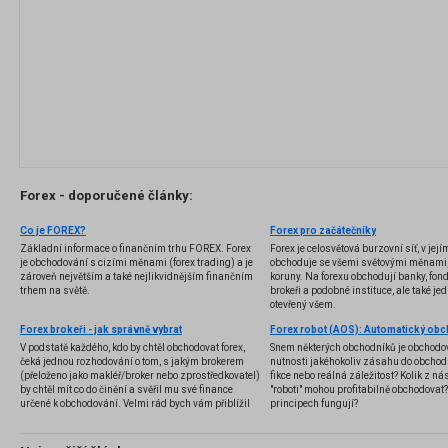
Forex - doporučené články:
Co je FOREX?
Forex pro začátečníky
Základní informace o finančním trhu FOREX. Forex
Forex je celosvětová burzovní síť, v jej
je obchodování s cizími měnami (forex trading) a je
obchoduje se všemi světovými měnami,
zároveň největším a také nejlikvidnějším finančním
koruny. Na forexu obchodují banky, fondy
trhem na světě.
brokeři a podobné instituce, ale také jedn
otevřený všem.
Forex brokeři - jak správně vybrat
V podstatě každého, kdo by chtěl obchodovat forex,
Snem některých obchodníků je obchodo
čeká jednou rozhodování o tom, s jakým brokerem
nutnosti jakéhokoliv zásahu do obchod
(přeloženo jako makléř/broker nebo zprostředkovatel)
fikce nebo reálná záležitost? Kolik z nás
by chtěl mít co do činění a svěřil mu své finance
"roboti" mohou profitabilně obchodovat
určené k obchodování. Velmi rád bych vám přiblížil
principech fungují?
problematiku výběru brokera, rozdíl mezi
jednotlivými typy brokerů a v neposlední řadě uvedu
několik příkladů nejznámějších z nich.