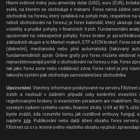
Hlavní světové měny jsou americký dolar (USD), euro (EUR), britská 
světě, na kterém se obchoduje s měnami. Forex nemá žádné centrál
obchodník na forexu, který vydělává na pohyb měn, respektive na v
neboli obchodování na forexu) je forex kalendář, který ukazuje č
volatility a prudké pohyby v finančních trzích. Fundamentální ana
upozornění na nebezpečné pohyby. Forex broker je zprostředkov
základních skupin a to Market-makeři, STP a ECN brokeři. Forex stra
(diskreční), mechanická nebo plně automatická (takzvaný aut
fundamentálních zpráv. Online grafy pro forex můžete sledovat na 
nejnavštěvovanější portál o obchodování na forexu u nás. Forex zprav
tak jako forex zone nebo vzdělávací zóna. Forex robot je jiný náz
takovýto systém pak obchoduje samostatně bez obchodníka.
Upozornění:
Všechny informace poskytované na serveru FXstreet.cz
trzích a neslouží v žádném případě coby konkrétní investiční č
registrovanými brokery či investičním poradcem ani makléřem. Rozd
vysokým rizikem rychlého vzniku finanční ztráty. U 69 až 80 % účtů 
byste zvážit, zda rozumíte tomu, jak rozdílové smlouvy fungují, a
najdete
zde
. Publikování nebo další šíření obsahu forex serveru
FXstreet.cz s.r.o. kromě svého vlastního obsahu využívá i zpravodajs