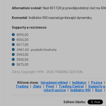
Alternativní scénář:
Nad 4017,00 je pravděpodobný růst na 4065
Komentář:
Indikátor RSI naznačuje klesající dynamiku.
Supporty a rezistence:
4095,00
4065,00
4017,00
3981,00 - poslední hodnota
3943,00
3900,00
3875,00
Zdroj: Copyright 1999 - 2026 TRADING CENTRAL
Klíčová slova:
Intradenní výhled
|
Indikátor
|
Pozice
|
Trading
|
Zlato
|
Pivot
|
Trading Central
|
Supporty a
(short) pozice
|
Indikátor RSI
|
Růst
|
Sdílení článku: