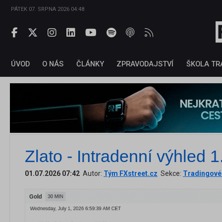
PÁTEK 07. SRPNA 2026 04:48
ÚVOD
O NÁS
ČLÁNKY
ZPRAVODAJSTVÍ
ŠKOLA TR
Zlato - Intradenní výhled 
01.07.2026 07:42
Autor:
Tým FXstreet.cz
Sekce:
Tradingové 