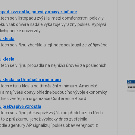
opadu vzrostla, polevily obavy z inflace
tech se v listopadu zvýšila, mezi domácnostmi polevily
roku však důvěra nadále vykazuje výrazný pokles. Vyplývá
chiganské univerzity.
u klesla
ch se v říjnu zhoršila a její index sestoupil ze zářijového
u klesla
ech se v říjnu propadla na nejnižší úroveň za posledních
nu klesla na tříměsíční minimum
On-li
tech v říjnu klesla na tříměsíční minimum. Americké
zázn
cí a mají větší obavy ohledně budoucího vývoje ekonomiky.
 dnes zveřejnila organizace Conference Board.
u překvapivě vzrostla
tech se v říjnu překvapivě zvýšila po předchozích třech
to z průzkumu, jehož výsledky dnes zveřejnila
le agentury AP signalizují pokles obav veřejnosti z