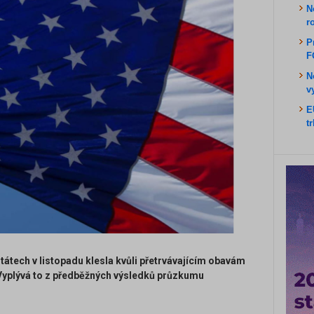
N
r
P
F
N
v
E
t
tátech v listopadu klesla kvůli přetrvávajícím obavám
 Vyplývá to z předběžných výsledků průzkumu