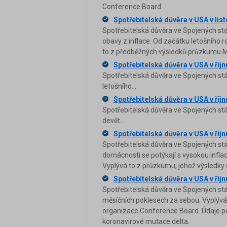
Conference Board.
Spotřebitelská důvěra v USA v list
Spotřebitelská důvěra ve Spojených stá
obavy z inflace. Od začátku letošního 
to z předběžných výsledků průzkumu Mi
Spotřebitelská důvěra v USA v říjn
Spotřebitelská důvěra ve Spojených státe
letošního...
Spotřebitelská důvěra v USA v říjn
Spotřebitelská důvěra ve Spojených stát
devět...
Spotřebitelská důvěra v USA v říj
Spotřebitelská důvěra ve Spojených stá
domácnosti se potýkají s vysokou infla
Vyplývá to z průzkumu, jehož výsledky
Spotřebitelská důvěra v USA v říjn
Spotřebitelská důvěra ve Spojených stá
měsíčních poklesech za sebou. Vyplývá 
organizace Conference Board. Údaje pod
koronavirové mutace delta.