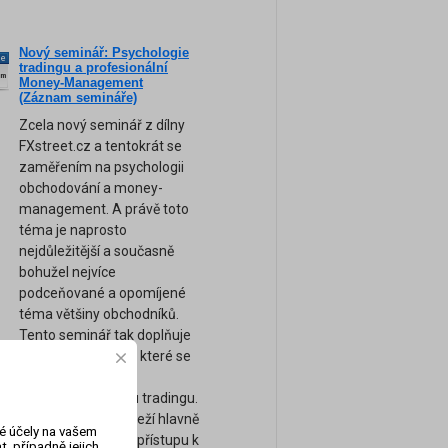
Nový seminář: Psychologie
ne
tradingu a profesionální
am
Money-Management
(Záznam semináře)
Zcela nový seminář z dílny
FXstreet.cz a tentokrát se
zaměřením na psychologii
obchodování a money-
management. A právě toto
téma je naprosto
nejdůležitější a současně
bohužel nejvíce
podceňované a opomíjené
téma většiny obchodníků.
Tento seminář tak doplňuje
naše ostatní kurzy, které se
zaměřují spíše na
technickou stránku tradingu.
Úspěch tradera záleží hlavně
vé účely na vašem
na jeho psychice a přístupu k
, případně jejich