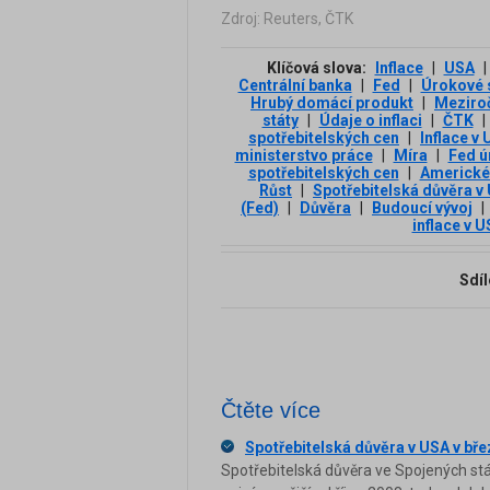
Zdroj: Reuters, ČTK
Klíčová slova:
Inflace
|
USA
|
Centrální banka
|
Fed
|
Úrokové 
Hrubý domácí produkt
|
Meziroč
státy
|
Údaje o inflaci
|
ČTK
|
spotřebitelských cen
|
Inflace v
ministerstvo práce
|
Míra
|
Fed ú
spotřebitelských cen
|
Americké
Růst
|
Spotřebitelská důvěra v
(Fed)
|
Důvěra
|
Budoucí vývoj
|
inflace v 
Sdíl
Čtěte více
Spotřebitelská důvěra v USA v břez
Spotřebitelská důvěra ve Spojených státe