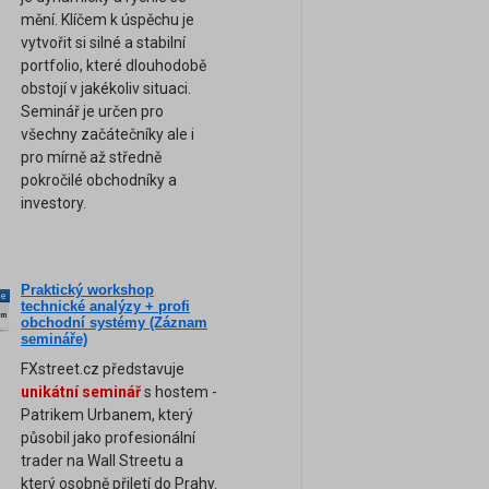
mění. Klíčem k úspěchu je
vytvořit si silné a stabilní
portfolio, které dlouhodobě
obstojí v jakékoliv situaci.
Seminář je určen pro
všechny začátečníky ale i
pro mírně až středně
pokročilé obchodníky a
investory.
Praktický workshop
ne
technické analýzy + profi
am
obchodní systémy (Záznam
semináře)
FXstreet.cz představuje
unikátní seminář
s hostem -
Patrikem Urbanem, který
působil jako profesionální
trader na Wall Streetu a
který osobně přiletí do Prahy.