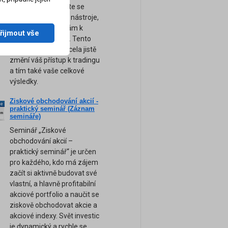
obchodování. Přijďte se
naučit ty nejsilnější nástroje,
tipy a rady, které vám k
řijmout vše
úspěchu pomohou. Tento
unikátní seminář zcela jistě
změní váš přístup k tradingu
a tím také vaše celkové
výsledky.
Ziskové obchodování akcií -
ne
praktický seminář (Záznam
am
semináře)
Seminář „Ziskové
obchodování akcií –
praktický seminář“ je určen
pro každého, kdo má zájem
začít si aktivně budovat své
vlastní, a hlavně profitabilní
akciové portfolio a naučit se
ziskově obchodovat akcie a
akciové indexy. Svět investic
je dynamický a rychle se