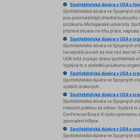
Spotřebitelská důvěra v USA v říjn
Spotřebitelská důvěra ve Spojených stát
jsou pesimističtější ohledně budoucího 
průzkumu Michiganské univerzity. Spot
příznivá situace na trhu práce, napsala
Spotřebitelská důvěra v USA v srp
Spotřebitelská důvěra ve Spojených stá
na nejnižší úroveň za více než šest let
USA totiž zvyšuje obavy spotřebitelů oh
Vyplývá to z výsledků průzkumu organ
Spotřebitelská důvěra v USA v srp
Spotřebitelská důvěra ve Spojených stát
vyšších úrokových...
Spotřebitelská důvěra v USA v srpn
Spotřebitelská důvěra ve Spojených stá
měsících poklesu za sebou. Vyplývá to 
Conference Board. K růstu optimismu am
zpomalení inflace.
Spotřebitelská důvěra v USA v úno
Spotřebitelská důvěra ve Spojených st