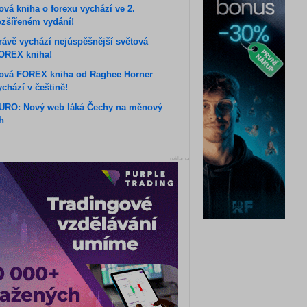
ová kniha o forexu vychází ve 2.
ozšířeném vydání!
rávě vychází nejúspěšnější světová
OREX kniha!
ová FOREX kniha od Raghee Horner
ychází v češtině!
URO: Nový web láká Čechy na měnový
rh
reklama