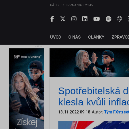
PÁTEK 07. SRPNA 2026 23:45
ÚVOD
O NÁS
ČLÁNKY
ZPRAVO
reklama
Spotřebitelská 
klesla kvůli infl
13.11.2022 09:18
Autor:
Tým FXstree