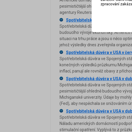
Americké domácnosti jsou v době obav
zpracování zakáza
pesimističtější ohledně podnikatelských
agentury Reuters z průzkumu, jehož vý
Spotřebitelská důvěra v USA v čer
Spotřebitelská důvěra ve Spojených stá
budoucího vývoje ekonomiky. Američtí 
situaci na trhu práce a jsou o něco opti
jehož výsledky dnes zveřejnila organi
Spotřebitelská důvěra v USA v če
Spotřebitelská důvěra ve Spojených stá
konečných výsledků průzkumu Michigans
inflací, panují ale rovněž obavy z příc
Spotřebitelská důvěra v USA v dub
Spotřebitelská důvěra ve Spojených stá
pesimističtější ohledně budoucího vývo
Michiganské univerzity. Údaje by mohl
(Fed), aby nespěchala se snižováním ú
Spotřebitelská důvěra v USA v d
Spotřebitelská důvěra ve Spojených s
Náladu amerických domácností podpořil
stimulační opatření. Vyplývá to z průz