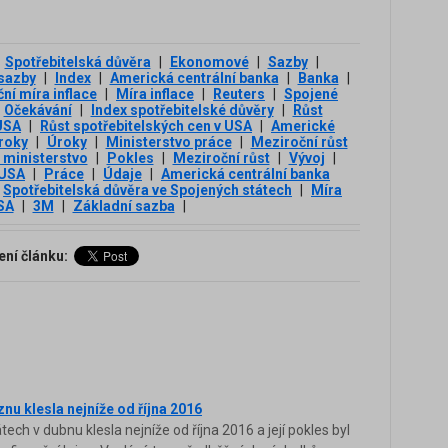
Spotřebitelská důvěra
|
Ekonomové
|
Sazby
|
sazby
|
Index
|
Americká centrální banka
|
Banka
|
ní míra inflace
|
Míra inflace
|
Reuters
|
Spojené
Očekávání
|
Index spotřebitelské důvěry
|
Růst
 USA
|
Růst spotřebitelských cen v USA
|
Americké
roky
|
Úroky
|
Ministerstvo práce
|
Meziroční růst
 ministerstvo
|
Pokles
|
Meziroční růst
|
Vývoj
|
 USA
|
Práce
|
Údaje
|
Americká centrální banka
Spotřebitelská důvěra ve Spojených státech
|
Míra
USA
|
3М
|
Základní sazba
|
ení článku:
nu klesla nejníže od října 2016
ch v dubnu klesla nejníže od října 2016 a její pokles byl