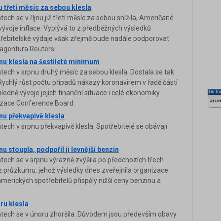
u třetí měsíc za sebou klesla
ech se v říjnu již třetí měsíc za sebou snížila, Američané
vývoje inflace. Vyplývá to z předběžných výsledků
řebitelské výdaje však zřejmě bude nadále podporovat
 agentura Reuters.
nu klesla na šestileté minimum
tech v srpnu druhý měsíc za sebou klesla. Dostala se tak
. Rychlý růst počtu případů nákazy koronavirem v řadě částí
ledně vývoje jejich finanční situace i celé ekonomiky.
On-li
zázn
izace Conference Board.
nu překvapivě klesla
ech v srpnu překvapivě klesla. Spotřebitelé se obávají
u stoupla, podpořil ji levnější benzin
tech se v srpnu výrazně zvýšila po předchozích třech
z průzkumu, jehož výsledky dnes zveřejnila organizace
erických spotřebitelů přispěly nižší ceny benzinu a
ru klesla
átech se v únoru zhoršila. Důvodem jsou především obavy