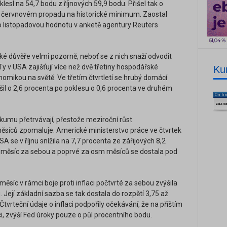
klesl na 54,7 bodu z říjnových 59,9 bodu. Přišel tak o
po červnovém propadu na historické minimum. Zaostal
ho listopadovou hodnotu v anketě agentury Reuters
ké důvěře velmi pozorně, neboť se z nich snaží odvodit
Ty v USA zajišťují více než dvě třetiny hospodářské
Ku
onomikou na světě. Ve třetím čtvrtletí se hrubý domácí
šil o 2,6 procenta po poklesu o 0,6 procenta ve druhém
On-li
zázn
zkumu přetrvávají, přestože meziroční růst
 měsíců zpomaluje. Americké ministerstvo práce ve čtvrtek
A se v říjnu snížila na 7,7 procenta ze zářijových 8,2
tý měsíc za sebou a poprvé za osm měsíců se dostala pod
ěsíc v rámci boje proti inflaci počtvrté za sebou zvýšila
Její základní sazba se tak dostala do rozpětí 3,75 až
Čtvrteční údaje o inflaci podpořily očekávání, že na příštím
i, zvýší Fed úroky pouze o půl procentního bodu.