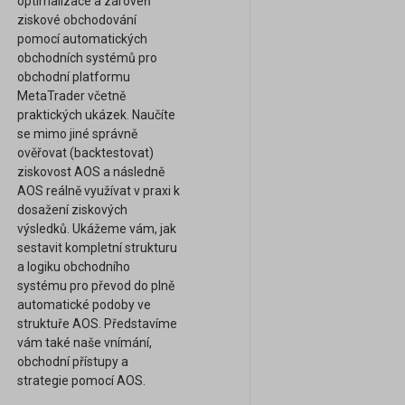
optimalizace a zároveň
ziskové obchodování
pomocí automatických
obchodních systémů pro
obchodní platformu
MetaTrader včetně
praktických ukázek. Naučíte
se mimo jiné správně
ověřovat (backtestovat)
ziskovost AOS a následně
AOS reálně využívat v praxi k
dosažení ziskových
výsledků. Ukážeme vám, jak
sestavit kompletní strukturu
a logiku obchodního
systému pro převod do plně
automatické podoby ve
struktuře AOS. Představíme
vám také naše vnímání,
obchodní přístupy a
strategie pomocí AOS.