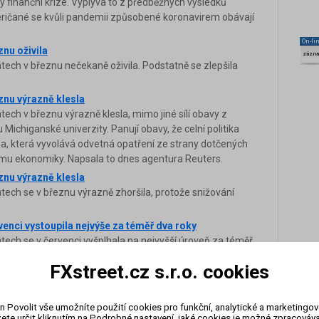
by finanční krize. Vyplývá to z předběžných výsledků
ričané se kvůli pandemii způsobené koronavirem obávají
On-li
znu oživila
zázn
tech v březnu nečekaně oživila. Podstatně se zlepšila
znu výrazně klesla
ech v březnu výrazně klesla, mimo jiné sílí obavy z
Michiganské univerzity. Panují obavy, že celní politika
, která vyvolává odvetná opatření ze strany dotčených
umu ekonomiky. Napsala to dnes agentura Reuters.
znu výrazně klesla
tech se v březnu výrazně zhoršila, protože snižování
venci vystoupila nejvýše za téměř dva roky
tech se v červenci vyšplhala na nejvyšší úroveň za téměř
 klesající inflace a přetrvávající dobré podmínky na trhu
FXstreet.cz s.r.o. cookies
dků průzkumu Michiganské univerzity.
vnu klesla
ech v červnu klesla na nejnižší úroveň za téměř dva roky.
n Povolit vše umožníte použití cookies pro funkční, analytické a marketingo
ete určit kliknutím na Podrobné nastavení, jaké cookies je možné zpracovávat