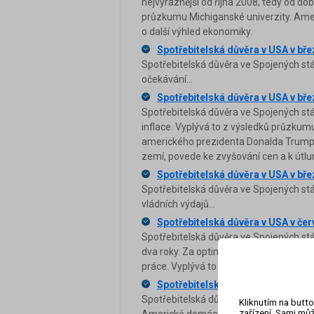
nejvýraznější od října 2008, tedy od do
průzkumu Michiganské univerzity. Ame
o další výhled ekonomiky.
Spotřebitelská důvěra v USA v bře
Spotřebitelská důvěra ve Spojených stá
očekávání...
Spotřebitelská důvěra v USA v bře
Spotřebitelská důvěra ve Spojených stát
inflace. Vyplývá to z výsledků průzkumu 
amerického prezidenta Donalda Trumpa
zemí, povede ke zvyšování cen a k útl
Spotřebitelská důvěra v USA v bře
Spotřebitelská důvěra ve Spojených stá
vládních výdajů...
Spotřebitelská důvěra v USA v čer
Spotřebitelská důvěra ve Spojených stá
dva roky. Za optimismem Američanů stojí
práce. Vyplývá to z předběžných výsle
Spotřebitelská důvěra v USA v čer
Spotřebitelská důvěra ve Spojených stát
Kliknutím na butto
zařízení. Sami můž