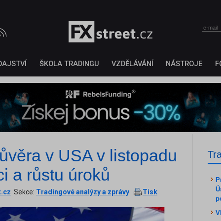
DAJSTVÍ
ŠKOLA TRADINGU
VZDĚLÁVÁNÍ
NÁSTROJE
F
důvěra v USA v listopadu
Tr
aci a růstu úroků
P
Ú
t.cz
Sekce:
Tradingové analýzy a zprávy
Tisk
p
V