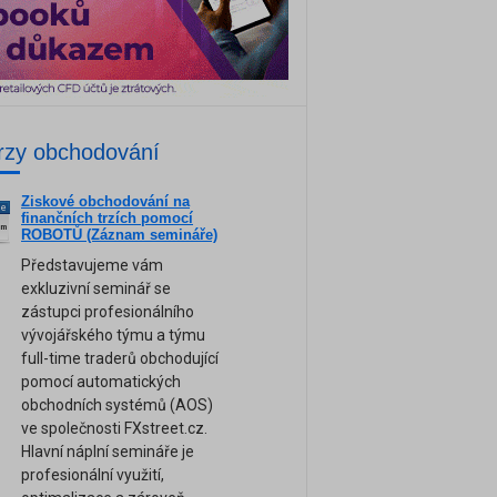
rzy obchodování
Ziskové obchodování na
ne
finančních trzích pomocí
am
ROBOTŮ (Záznam semináře)
Představujeme vám
exkluzivní seminář se
zástupci profesionálního
vývojářského týmu a týmu
full-time traderů obchodující
pomocí automatických
obchodních systémů (AOS)
ve společnosti FXstreet.cz.
Hlavní náplní semináře je
profesionální využití,