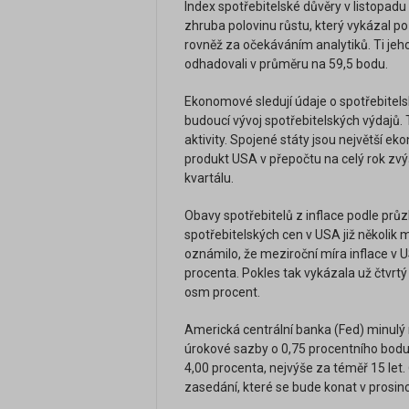
Index spotřebitelské důvěry v listopadu 
zhruba polovinu růstu, který vykázal 
rovněž za očekáváním analytiků. Ti je
odhadovali v průměru na 59,5 bodu.
Ekonomové sledují údaje o spotřebitels
budoucí vývoj spotřebitelských výdajů. 
aktivity. Spojené státy jsou největší ek
produkt USA v přepočtu na celý rok zvý
kvartálu.
Obavy spotřebitelů z inflace podle prů
spotřebitelských cen v USA již několik
oznámilo, že meziroční míra inflace v US
procenta. Pokles tak vykázala už čtvr
osm procent.
Americká centrální banka (Fed) minulý m
úrokové sazby o 0,75 procentního bodu. 
4,00 procenta, nejvýše za téměř 15 let. 
zasedání, které se bude konat v prosinc