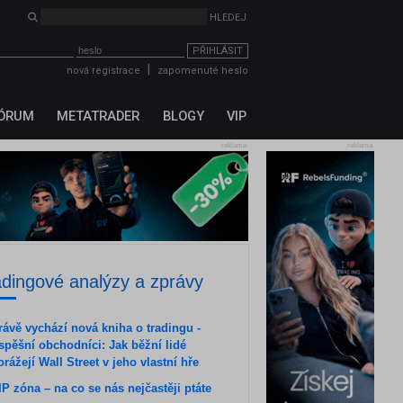
HLEDEJ
PŘIHLÁSIT
|
nová registrace
zapomenuté heslo
ÓRUM
METATRADER
BLOGY
VIP
reklama
reklama
adingové analýzy a zprávy
rávě vychází nová kniha o tradingu -
spěšní obchodníci: Jak běžní lidé
orážejí Wall Street v jeho vlastní hře
IP zóna – na co se nás nejčastěji ptáte