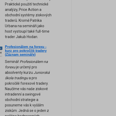
Praktické použití technické
analýzy, Price Action a
obchodní systémy ziskových
traderů. Kromě Patrika
Urbana na semináři jako
host vystoupí také full-time
trader Jakub Hodan.
Profesionálem na forexu -
ne
kurz pro pokročilé tradery
am
(Záznam semináře)
Seminář
Profesionálem na
forexu
je určený pro
absolventy kurzu
Juniorská
škola tradingu
a pro
pokročilé forexové tradery.
Naučíme vás naše ziskové
intradenní a swingové
obchodní strategie a
posuneme vás k vyšším
ziskům. Jedná se o jeden z