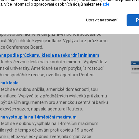
 z důsledků obchodního konfliktu mezi USA a Čínou
t. Více informací o zpracování osobních údajů naleznete
zde
 podmínek i situace na trhu práce. Vyplývá to podle
sledky dnes zveřejnila organizace Conference Board.
P
Upravit nastavení
vnu mírně klesla
tech se v červnu mírně snížila kvůli obavám ohledně
spotřebitelé nicméně dál příznivě hodnotí současnou
mističtější ohledně vývoje inflace. Vyplývá to z průzkumu,
zace Conference Board.
rvnu podle průzkumu klesla na rekordní minimum
tech v červnu klesla na rekordní minimum. Vyplývá to z
On-li
ké univerzity. Američané se nyní potýkají s rostoucí
zázn
hodu hospodářské recese, uvedla agentura Reuters.
nu klesla
tech se v dubnu snížila, americké domácnosti jsou
je inflace. Vyplývá to z předběžných výsledků průzkumu
y být dalším argumentem pro americkou centrální banku
rokových sazeb, napsala agentura Reuters.
ubnu vystoupila na 14měsíční maximum
tátech se v dubnu vyšplhala na 14měsíční maximum.
o rychlé tempo očkování proti covidu-19 a nová
kumu, jehož výsledky dnes zveřejnila organizace