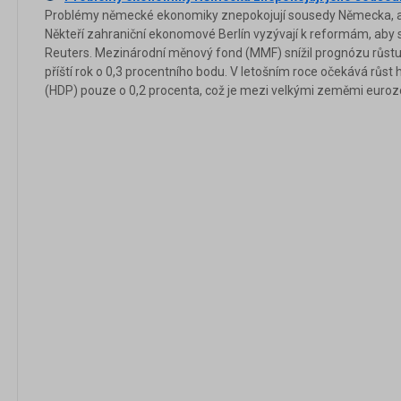
Problémy německé ekonomiky znepokojují sousedy Německa, a 
Někteří zahraniční ekonomové Berlín vyzývají k reformám, aby se
Reuters. Mezinárodní měnový fond (MMF) snížil prognózu růstu
příští rok o 0,3 procentního bodu. V letošním roce očekává růs
(HDP) pouze o 0,2 procenta, což je mezi velkými zeměmi eurozó