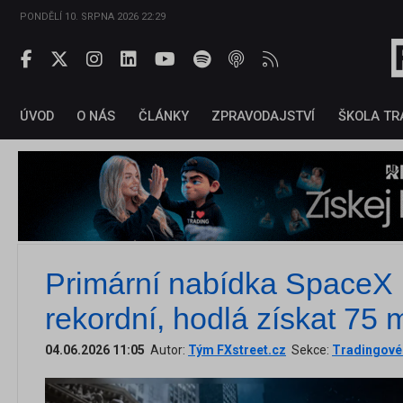
PONDĚLÍ 10. SRPNA 2026 22:29
ÚVOD
O NÁS
ČLÁNKY
ZPRAVODAJSTVÍ
ŠKOLA TR
Primární nabídka SpaceX
rekordní, hodlá získat 75 
04.06.2026 11:05
Autor:
Tým FXstreet.cz
Sekce:
Tradingové 