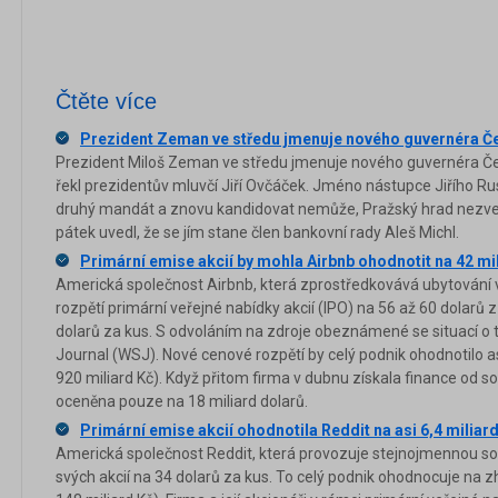
Čtěte více
Prezident Zeman ve středu jmenuje nového guvernéra Č
Prezident Miloš Zeman ve středu jmenuje nového guvernéra Če
řekl prezidentův mluvčí Jiří Ovčáček. Jméno nástupce Jiřího R
druhý mandát a znovu kandidovat nemůže, Pražský hrad nezveř
pátek uvedl, že se jím stane člen bankovní rady Aleš Michl.
Primární emise akcií by mohla Airbnb ohodnotit na 42 mi
Americká společnost Airbnb, která zprostředkovává ubytování 
rozpětí primární veřejné nabídky akcií (IPO) na 56 až 60 dolar
dolarů za kus. S odvoláním na zdroje obeznámené se situací o t
Journal (WSJ). Nové cenové rozpětí by celý podnik ohodnotilo as
920 miliard Kč). Když přitom firma v dubnu získala finance od s
oceněna pouze na 18 miliard dolarů.
Primární emise akcií ohodnotila Reddit na asi 6,4 miliar
Americká společnost Reddit, která provozuje stejnojmennou soci
svých akcií na 34 dolarů za kus. To celý podnik ohodnocuje na z