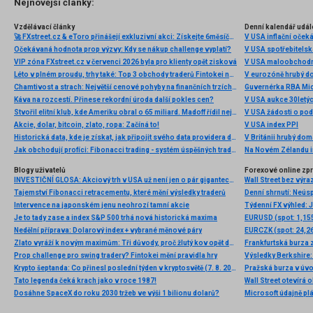
Nejnovější články:
Vzdělávací články
Denní kalendář udál
🚀 FXstreet.cz & eToro přinášejí exkluzivní akci: Získejte 6měsíční členství ve VIP zóně ZDARMA
V USA inflační očeká
Očekávaná hodnota prop výzvy: Kdy se nákup challenge vyplatí?
V USA spotřebitelsk
VIP zóna FXstreet.cz v červenci 2026 byla pro klienty opět zisková
V USA maloobchodní
Léto v plném proudu, trhy také: Top 3 obchody traderů Fintokei na indexech a zlatě
V eurozóně hrubý d
Chamtivost a strach: Největší cenové pohyby na finančních trzích (červenec 2026)
Guvernérka RBA Mic
Káva na rozcestí. Přinese rekordní úroda další pokles cen?
V USA aukce 30letý
Stvořil elitní klub, kde Ameriku obral o 65 miliard. Madoff řídil největší Ponzi dějin
V USA žádosti o po
Akcie, dolar, bitcoin, zlato, ropa: Začíná to!
V USA index PPI
Historická data, kde je získat, jak připojit svého data providera do MultiCharts a proč je budeme potřebovat? (4. díl)
V Británii hrubý do
Jak obchodují profíci: Fibonacci trading - systém úspěšných traderů
Na Novém Zélandu i
Blogy uživatelů
Forexové online zp
INVESTIČNÍ GLOSA: Akciový trh v USA už není jen o pár gigantech. To je dobrá zpráva
Wall Street bez výr
Tajemství Fibonacci retracementu, které mění výsledky traderů
Intervence na japonském jenu neohrozí tamní akcie
Je to tady zase a index S&P 500 trhá nová historická maxima
EURUSD (spot: 1,155
Nedělní příprava: Dolarový index + vybrané měnové páry
EURCZK (spot: 24,26
Zlato vyráží k novým maximům: Tři důvody, proč žlutý kov opět dominuje
Frankfurtská burza 
Prop challenge pro swing tradery? Fintokei mění pravidla hry
Výsledky Berkshire:
Krypto šeptanda: Co přinesl poslední týden v kryptosvětě (7. 8. 2026)
Pražská burza v úvo
Tato legenda čeká krach jako v roce 1987!
Wall Street otevírá
Dosáhne SpaceX do roku 2030 tržeb ve výši 1 bilionu dolarů?
Microsoft údajně plá