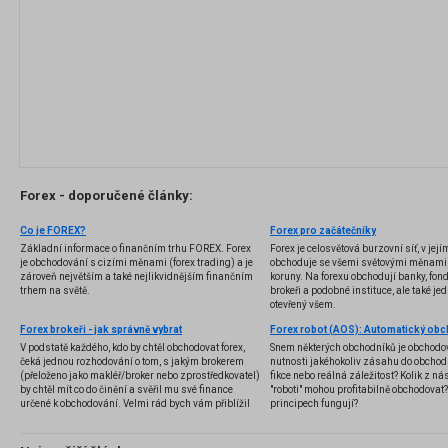
Forex - doporučené články:
Co je FOREX?
Forex pro začátečníky
Základní informace o finančním trhu FOREX. Forex
Forex je celosvětová burzovní síť, v jej
je obchodování s cizími měnami (forex trading) a je
obchoduje se všemi světovými měnami,
zároveň největším a také nejlikvidnějším finančním
koruny. Na forexu obchodují banky, fondy
trhem na světě.
brokeři a podobné instituce, ale také jedn
otevřený všem.
Forex brokeři - jak správně vybrat
V podstatě každého, kdo by chtěl obchodovat forex,
Snem některých obchodníků je obchodo
čeká jednou rozhodování o tom, s jakým brokerem
nutnosti jakéhokoliv zásahu do obchod
(přeloženo jako makléř/broker nebo zprostředkovatel)
fikce nebo reálná záležitost? Kolik z nás
by chtěl mít co do činění a svěřil mu své finance
"roboti" mohou profitabilně obchodovat
určené k obchodování. Velmi rád bych vám přiblížil
principech fungují?
problematiku výběru brokera, rozdíl mezi
jednotlivými typy brokerů a v neposlední řadě uvedu
několik příkladů nejznámějších z nich.