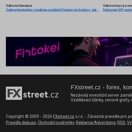
Odborná literatura
Odborné kurzy a se
Světový bestseller o tradingu v češtině! Úspěšní obchodníci: Jak běžní lidé porážejí Wall Street v jeho vlastní hře
Exkluzivní VIP semi
FXstreet.cz - forex, ko
Nezávislý investiční server zaměř
Vzdělávací články, cenové grafy,
Copyright © 2009 - 2026
FXstreet.cz
s.r.o. - Závazná pravidla pro p
Pravidla diskuse
,
Obchodní podmínky
,
Reklama/Advertising
,
RSS
,
Vý