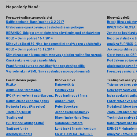
Naposledy čtené:
Forexové online zpravodajství
Blogy uživatelů
Raiffeisenbank: Ranní nadhoz 3.2.2017
Brexit, libra a očist
Uťahovanie opaskov nie je bezbolestné ani pokojné
BREAKING: Údaje o americkém trhu s bydlením pod očekáváním
GOLD – Denní pohled 16.4.2014
Něco ze statistik o t
Klíčové události 30. října: fundamentální analýza pro začátečníky
GOLD – Denní pohled 10.12.2014
Jak se pojistit na 
Klimatizace se z luxusu mění v novou položku rodinného rozpočtu, ale i zdroj nerovnosti. Novým fenoménem se i v ČR stává letní energetická chudoba
Obrat trendu na GBP
Čínské akcie válcují západní tituly
Pod tlakem zodpov
Frankfurtská burza na začátku týdne nepatrně posílila
Akcie nadopované rů
Výprodej akcií ASML: Sny a spekulace monopol nenaruší
Forexový zeměpis: 
Forex slovník pojmů
Klíčová slova
Tradingové analýzy 
Riziko
Daňové škrty
Tsipras se dnes sej
Akumulace / hromadění
Politický tlak
Ceny ropy zůstávají
IPO (První veřejná nabídka cenných papírů)
Prop tradingová firma
Index spekulativníh
Datum emise cenného papíru
Amber Group
Forex: Vítězové a p
Hodnota 1 pipu (Pip value)
Peter Boockvar
5 událostí, které dn
Théta (opční list)
Jednoduché podmínky
Zlato - Intradenní v
Scaling out
Hlavní index Hang Seng
Technická analýza
P/E (Price/Earnings ratio)
Salomon Brothers
Ranní zpráva pro tra
Smíšené fondy
Londýnské finanční centrum
EUR/GBP - Intradenn
Akciový dluhopis
CRYPTO MEGA TRADERS