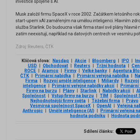
investice spojené s AI.
Musk založil firmu SpaceX v roce 2002. Začátkem letošního rok
start-upem xAI zaměřeným na umělou inteligenci. Hlavním zdroje
služba Starlink. Do budoucna však firma staví své plány hlavně n
zatím neexistují, například na datových centrech ve vesmíru poh
Zdroj: Reuters, ČTK
Klíčová slova:
Nasdaq
|
Akcie
|
Bloomberg
|
IPO
|
In
USD
|
Obchodovat
|
Reuters
|
Tržní hodnota
|
Cen
ROCE
|
Aramco
|
Firmy
|
Velké banky
|
Agentura Bl
ČTK
|
Primární nabídka
|
Primární veřejná nabídka
|
Na
Firma
|
Rozvoj umělé inteligence
|
Miliardy
|
Rozvoj
inteligence
|
Primární veřejné nabídky akcií
|
Primární 
Firmy na burzu
|
Plány
|
Starlink
|
Nabídky akcií
|
A
Společnost
|
Vstup firmy na burzu
|
TIM
|
Společnost
Nejhodnotnější firmy světa
|
Těžební firma
|
Právo
Vesmírná společnost SpaceX
|
OpenAI
|
Veřejná na
Anthropic
|
Umělé inteligence (AI)
|
Primární veřejná n
hodnota podniku
|
Hodnota podn
Sdílení článku: