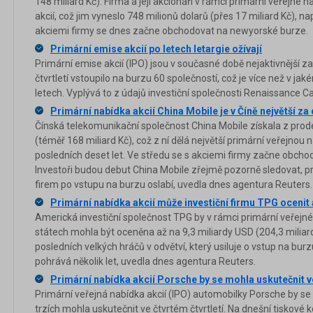
148 miliard Kč). Firma a její akcionáři v rámci primární veřejné n
akcií, což jim vyneslo 748 milionů dolarů (přes 17 miliard Kč), n
akciemi firmy se dnes začne obchodovat na newyorské burze.
Primární emise akcií po letech letargie ožívají
Primární emise akcií (IPO) jsou v současné době nejaktivnější z
čtvrtletí vstoupilo na burzu 60 společností, což je více než v jaké
letech. Vyplývá to z údajů investiční společnosti Renaissance Ca
Primární nabídka akcií China Mobile je v Číně největší za 
Čínská telekomunikační společnost China Mobile získala z prodej
(téměř 168 miliard Kč), což z ní dělá největší primární veřejnou 
posledních deset let. Ve středu se s akciemi firmy začne obcho
Investoři budou debut China Mobile zřejmě pozorně sledovat, pr
firem po vstupu na burzu oslabí, uvedla dnes agentura Reuters.
Primární nabídka akcií může investiční firmu TPG ocenit 
Americká investiční společnost TPG by v rámci primární veřejné
státech mohla být oceněna až na 9,3 miliardy USD (204,3 miliard
posledních velkých hráčů v odvětví, který usiluje o vstup na bur
pohrává několik let, uvedla dnes agentura Reuters.
Primární nabídka akcií Porsche by se mohla uskutečnit ve
Primární veřejná nabídka akcií (IPO) automobilky Porsche by se 
trzích mohla uskutečnit ve čtvrtém čtvrtletí. Na dnešní tiskové ko