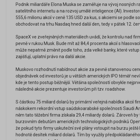
Podnik miliardáře Elona Muska se zaměřuje na vývoj nosných ra
satelitního internetu a na rozvoj umělé inteligence (AI). Investo
555,6 milionu akcií v ceně 135 USD za kus, s akciemi se podle 
obchodovat na trhu Nasdaq hned další den, tedy v pátek 12. čer
SpaceX ve zveřejněných materiálech uvádí, že kontrolu nad fi
pevně v rukou Musk. Bude mít až 84,4 procenta akcií s hlasovacím
může nepatrně změnit podle toho, zda velké banky, které vstup
zajišťují, uplatní právo na další akcie.
Muskovo rozhodnutí nabídnout akcie za pevně stanovenou cenu
objednávek od investorů je u větších amerických IPO téměř nevíd
kde je tento postup běžnější. Většina společností obvykle nejpr
následně akcie prezentuje investorům při tzv. roadshow.
S částkou 75 miliard dolarů by primární veřejná nabídka akcií 
náskokem rekordní vstup saúdskoarabské společnosti Saudi Ar
něm tato těžební firma získala 29,4 miliardy dolarů. Zároveň by 
burzovním debutům amerických technologických podniků OpenA
že pokud tyto firmy uskuteční své plány vstoupit na burzu ještě 
hodnotě desítek miliard dolarů. Tím by využily předpokládanéh