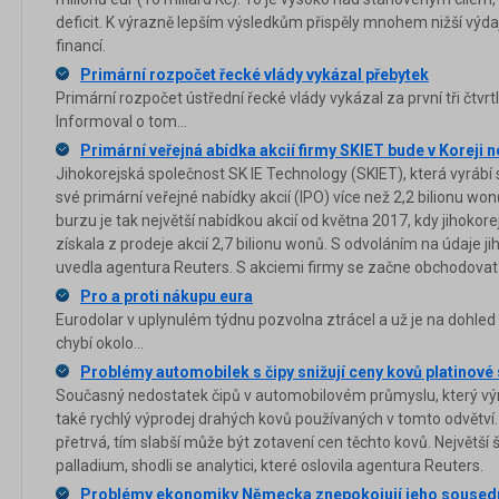
deficit. K výrazně lepším výsledkům přispěly mnohem nižší výda
financí.
Primární rozpočet řecké vlády vykázal přebytek
Primární rozpočet ústřední řecké vlády vykázal za první tři čtvrtl
Informoval o tom...
Primární veřejná abídka akcií firmy SKIET bude v Koreji n
Jihokorejská společnost SK IE Technology (SKIET), která vyrábí s
své primární veřejné nabídky akcií (IPO) více než 2,2 bilionu wonů
burzu je tak největší nabídkou akcií od května 2017, kdy jihokor
získala z prodeje akcií 2,7 bilionu wonů. S odvoláním na údaje j
uvedla agentura Reuters. S akciemi firmy se začne obchodovat 
Pro a proti nákupu eura
Eurodolar v uplynulém týdnu pozvolna ztrácel a už je na dohled
chybí okolo...
Problémy automobilek s čipy snižují ceny kovů platinové
Současný nedostatek čipů v automobilovém průmyslu, který výr
také rychlý výprodej drahých kovů používaných v tomto odvětví
přetrvá, tím slabší může být zotavení cen těchto kovů. Největší
palladium, shodli se analytici, které oslovila agentura Reuters.
Problémy ekonomiky Německa znepokojují jeho soused