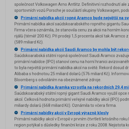
společnost Volkswagen Arno Antlitz. Definitivní rozhodnutí ale
sportovních vozů Porsche je součástí skupiny Volkswagen, pod
Primární nabídka akcií ropné Aramco bude největší na sv
Primární nabídka akcií saúdskoarabského ropného gigantu Saud
Firma včera oznámila, že stanovila cenu za akcii na horním kon
rijálů (téměř 200 Kč). Při prodeji 1,5 procenta akcií tak Aramco 
(589 miliard Kč).
Primární nabídka akcií Saudi Aramco by mohla být rekor
Saúdskoarabská státní ropná společnost Saudi Aramco zvažuje,
primární nabídce (IPO) stanoví cenu na horní hranici avizovan
to byla největší primární nabídka akcií na světě. Rekord dosud d
Alibaba s hodnotou 25 miliard dolarů (576 miliard Kč). Informo
Bloomberg s odvoláním na obeznámené zdroje.
Primární nabídka Aramka vzrostla na rekordních 29,4 mi
Saúdskoarabský státní ropný gigant Saudi Aramco využil opce n
akcií. Celková hodnota primární veřejné nabídky akcií (IPO) pod
miliardy dolarů (668 miliard Kč). Oznámila to včera firma.
Primární nabídky akcií v Evropě výrazně klesly
Primární nabídky akcií v Evropě v prvním čtvrtletí letošního roku 
region potýkal s důsledky finanční krize z roku 2008. Nejistota 