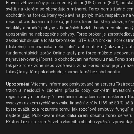
Hlavní světové měny jsou americký dolar (USD), euro (EUR), britská 
světě, na kterém se obchoduje s měnami. Forex nemá žádné centrál
obchodník na forexu, který vydělává na pohyb měn, respektive na v
neboli obchodování na forexu) je forex kalendář, který ukazuje č
volatility a prudké pohyby v finančních trzích. Fundamentální ana
upozornění na nebezpečné pohyby. Forex broker je zprostředkov
základních skupin a to Market-makeři, STP a ECN brokeři. Forex stra
(diskreční), mechanická nebo plně automatická (takzvaný aut
fundamentálních zpráv. Online grafy pro forex můžete sledovat na 
nejnavštěvovanější portál o obchodování na forexu u nás. Forex zprav
tak jako forex zone nebo vzdělávací zóna. Forex robot je jiný náz
takovýto systém pak obchoduje samostatně bez obchodníka.
Upozornění:
Všechny informace poskytované na serveru FXstreet.cz
trzích a neslouží v žádném případě coby konkrétní investiční č
registrovanými brokery či investičním poradcem ani makléřem. Rozd
vysokým rizikem rychlého vzniku finanční ztráty. U 69 až 80 % účtů 
byste zvážit, zda rozumíte tomu, jak rozdílové smlouvy fungují, a
najdete
zde
. Publikování nebo další šíření obsahu forex serveru
FXstreet.cz s.r.o. kromě svého vlastního obsahu využívá i zpravodajs