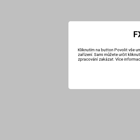
F
Kliknutím na button Povolit vše u
zařízení. Sami můžete určit klikn
zpracování zakázat. Více informa