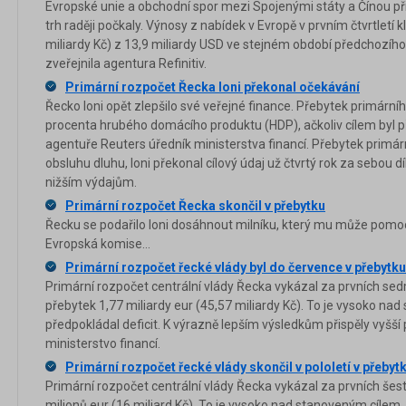
Evropské unie a obchodní spor mezi Spojenými státy a Čínou př
trh raději počkaly. Výnosy z nabídek v Evropě v prvním čtvrtletí 
miliardy Kč) z 13,9 miliardy USD ve stejném období předchozího 
zveřejnila agentura Refinitiv.
Primární rozpočet Řecka loni překonal očekávání
Řecko loni opět zlepšilo své veřejné finance. Přebytek primární
procenta hrubého domácího produktu (HDP), ačkoliv cílem byl př
agentuře Reuters úředník ministerstva financí. Přebytek primár
obsluhu dluhu, loni překonal cílový údaj už čtvrtý rok za sebou 
nižším výdajům.
Primární rozpočet Řecka skončil v přebytku
Řecku se podařilo loni dosáhnout milníku, který mu může pomoci 
Evropská komise...
Primární rozpočet řecké vlády byl do července v přebytku
Primární rozpočet centrální vlády Řecka vykázal za prvních se
přebytek 1,77 miliardy eur (45,57 miliardy Kč). To je vysoko na
předpokládal deficit. K výrazně lepším výsledkům přispěly vyšší 
ministerstvo financí.
Primární rozpočet řecké vlády skončil v pololetí v přebyt
Primární rozpočet centrální vlády Řecka vykázal za prvních šes
milionů eur (16 miliard Kč). To je vysoko nad stanoveným cílem