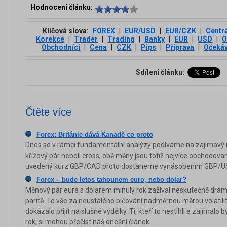
Hodnocení článku:
Klíčová slova:
FOREX
|
EUR/USD
|
EUR/CZK
|
Centrá
Korekce
|
Trader
|
Trading
|
Banky
|
EUR
|
USD
|
O
Obchodníci
|
Cena
|
CZK
|
Pips
|
Příprava
|
Očekáv
Sdílení článku:
Čtěte více
Forex: Británie dává Kanadě co proto
Dnes se v rámci fundamentální analýzy podíváme na zajímavý 
křížový pár neboli cross, obě měny jsou totiž nejvíce obchodov
uvedený kurz GBP/CAD proto dostaneme vynásobením GBP/U
Forex – bude letos tahounem euro, nebo dolar?
Měnový pár eura s dolarem minulý rok zažíval neskutečně drama
paritě. To vše za neustálého bičování nadměrnou měrou volatili
dokázalo přijít na slušné výdělky. Ti, kteří to nestihli a zajímalo
rok, si mohou přečíst náš dnešní článek.