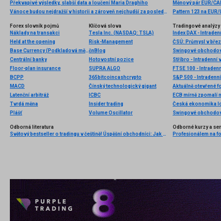
Překvapivé výsledky, slabší data a loučení Maria Draghiho
Měnový pár EUR/CAD
Vánoce budou nejdražší v historii a zároveň nejchudší za poslední léta, lidé totiž před dárky budou muset upřednostnit platbu za plyn či elektřinu. Vyplatí se pod stromeček nakupovat už nyní
Pattern 123 na EUR/
Forex slovník pojmů
Klíčová slova
Tradingové analýzy 
Náklady na transakci
Tesla Inc. (NASDAQ: TSLA)
Index DAX - Intraden
Held at the opening
Risk-Management
ČSÚ: Průmysl v břez
Base Currency (Podkladová měna)
čnBlog
Swingové obchodová
Centrální banky
Hotovostní pozice
Stříbro - Intradenní
Floor-plan insurance
SUPRA ALGO
FTSE 100 - Intraden
BCPP
365bitcoincashcrypto
S&P 500 - Intradenn
MACD
Čínský technologický gigant
Aktuálně otevřené f
Latenční arbitráž
ICBC
ECB mírně zpomalí 
Tvrdá měna
Insider trading
Česká ekonomika lon
Plášť
Volume Oscillator
Swingové obchodov
Odborná literatura
Odborné kurzy a se
Světový bestseller o tradingu v češtině! Úspěšní obchodníci: Jak běžní lidé porážejí Wall Street v jeho vlastní hře
Profesionálem na for