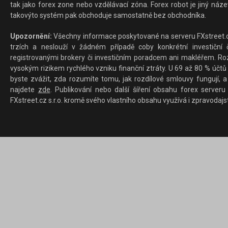
tak jako forex zone nebo vzdělávací zóna. Forex robot je jiný náz
takovýto systém pak obchoduje samostatně bez obchodníka.
Upozornění:
Všechny informace poskytované na serveru FXstreet.cz
trzích a neslouží v žádném případě coby konkrétní investiční č
registrovanými brokery či investičním poradcem ani makléřem. Rozd
vysokým rizikem rychlého vzniku finanční ztráty. U 69 až 80 % účtů 
byste zvážit, zda rozumíte tomu, jak rozdílové smlouvy fungují, a
najdete
zde
. Publikování nebo další šíření obsahu forex serveru
FXstreet.cz s.r.o. kromě svého vlastního obsahu využívá i zpravodajs