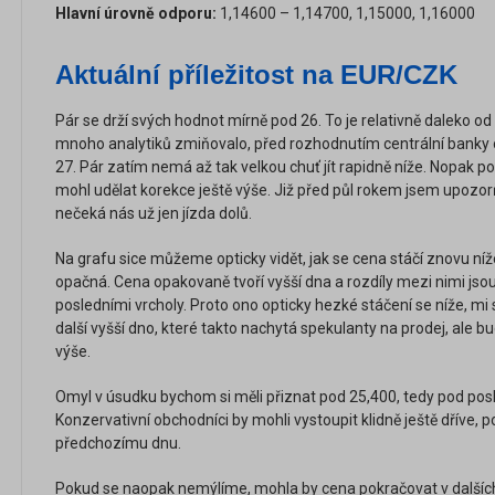
Hlavní úrovně odporu:
1,14600 – 1,14700, 1,15000, 1,16000
Aktuální příležitost na EUR/CZK
Pár se drží svých hodnot mírně pod 26. To je relativně daleko o
mnoho analytiků zmiňovalo, před rozhodnutím centrální banky o
27. Pár zatím nemá až tak velkou chuť jít rapidně níže. Nopak po
mohl udělat korekce ještě výše. Již před půl rokem jsem upozor
nečeká nás už jen jízda dolů.
Na grafu sice můžeme opticky vidět, jak se cena stáčí znovu níže
opačná. Cena opakovaně tvoří vyšší dna a rozdíly mezi nimi jsou
posledními vrcholy. Proto ono opticky hezké stáčení se níže, mi 
další vyšší dno, které takto nachytá spekulanty na prodej, ale
výše.
Omyl v úsudku bychom si měli přiznat pod 25,400, tedy pod po
Konzervativní obchodníci by mohli vystoupit klidně ještě dříve, po
předchozímu dnu.
Pokud se naopak nemýlíme, mohla by cena pokračovat v dalších