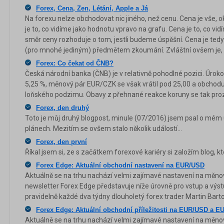
Forex, Cena, Zen, Létání, Apple a Já
Na forexu nelze obchodovat nic jiného, než cenu. Cena je vše, 
je to, co vidíme jako hodnotu vpravo na grafu. Cena je to, co vidí
směr ceny rozhoduje o tom, jestli budeme úspěšní. Cena je tedy
(pro mnohé jediným) předmětem zkoumání. Zvláštní ovšem je, 
Forex: Co čekat od ČNB?
Česká národní banka (ČNB) je v relativně pohodlné pozici. Úrokov
5,25 %, měnový pár EUR/CZK se však vrátil pod 25,00 a obchodu
loňského podzimu. Obavy z přehnané reakce koruny se tak proz
Forex, den druhý
Toto je můj druhý blogpost, minule (07/2016) jsem psal o mém
plánech. Mezitím se ovšem stalo několik událostí...
Forex, den první
Říkal jsem si, ze s začátkem forexové kariéry si založím blog, k
Forex Edge: Aktuální obchodní nastavení na EUR/USD
Aktuálně se na trhu nachází velmi zajímavé nastavení na měn
newsletter Forex Edge představuje níže úrovně pro vstup a výstu
pravidelně každé dva týdny dlouholetý forex trader Martin Bart
Forex Edge: Aktuální obchodní příležitosti na EUR/USD a 
Aktuálně se na trhu nachází velmi zajímavé nastavení na měn