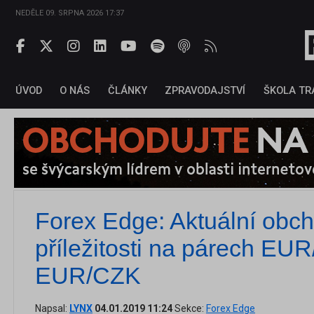
NEDĚLE 09. SRPNA 2026 17:37
ÚVOD
O NÁS
ČLÁNKY
ZPRAVODAJSTVÍ
ŠKOLA TR
Forex Edge: Aktuální obc
příležitosti na párech EU
EUR/CZK
Napsal:
LYNX
04.01.2019 11:24
Sekce:
Forex Edge