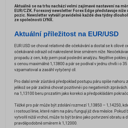
Aktuálně se na trhu nachází velmi zajímavé nastavení na m
EUR/CZK. Forexový newsletter Forex Edge představuje níže ú
pozic. Newsletter vytváří pravidelně každé dva týdny dlouhol
ze společnosti LYNX.
Aktuální příležitost na EUR/USD
EUR.USD se choval relativně dle očekávání a dostal se k cílové 
očekávaně odrazil od nakreslené linie směrem níže. Neočekáva
propadu z cen, kdy jsem psal poslední analýzu. Nejdříve pokles 
s cenou maximálně 1,13800 a pár se podíval v jednu chvíli i o 35 
vzpamatoval a zasáhl vytyčený cíl.
Pro dalsí směr zůstává předpoklad postupu páru spíše nahoru 
jelikož se pár začíná chovat pozitivně i po negativních zprávách
na 1,13100 beru prozatím jako korekci a předpokládám pokra
Těžké pro pár může být zdolání rozmezí 1,13850 – 1,14250, kde
i rostoucí linie, které nám na páru fungují již dva měsíce. Poku
vytvořil nižší vrchol, může to být bráno jako potvrzení obratu a 
pravděpodobně směrem k 1,12000.