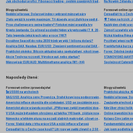
Jak obchodují profíci: Fibonacci trading - systém úspěšných traderů
Na Novém Zélandu i
Blogy uživatelů
Forexové online zp
Nedělní příprava: Dolarový index + vybrané měnové páry
Zlato vyráží k novým maximům: Tři důvody, proč žlutý kov opět dominuje
Prop challenge pro swing tradery? Fintokei mění pravidla hry
Krypto šeptanda: Co přinesl poslední týden v kryptosvětě (7. 8. 2026)
Tato legenda čeká krach jako v roce 1987!
Nízká hladina Rýna 
Dosáhne SpaceX do roku 2030 tržeb ve výši 1 bilionu dolarů?
Pozitivní vývoj na Wa
Analýza DAX, Nasdaq, EUR/USD: Zlepšený sentiment poslal DAX na nová maxima
Frankfurtská burza 
Praktické okénko: Bitcoin aktuálně jako spekulativní, nikoli investiční aktivum
Akcie Tesly na rozcestí: Výrobce aut, nebo startup?
Měnový pár EUR/AUD: Multitimeframe analýza (W1–H4)
Naposledy čtené:
Forexové online zpravodajství
Blogy uživatelů
🗽 US500 na vrcholech
Praktická ukázka: Kl
XAG/USD. Analýza ceny. Prognóza. Drahé kovy jsou podporovány slabšími údaji z USA
Nedělní příprava: D
Americká inflace skončila dle očekávání, USD se zpožděním posiluje
Americké akcie v úvodu posilují, JPMorgan zvýšil investiční doporučení u několika společností
Kde Uber ztrácí toli
V USA může být pádem ohroženo až takřka 190 bank, zjišťuje nová studie. Pády bank by zřejmě vedly k růstu ceny bitcoinu a dalších kryptoměn
Online investiční ko
Německo v lehkém plusu na pozadí slabých makrodat, cílové ceny hýbaly Continentalem a Daimlerem
Kolaps Číny zatím n
Forex: Slabší data z trhu práce USA a nižší inflace v Evropě
Čerpadláři to s Čechy zase koulí? Litr ropy ve světě zlevnil o 2,50 Kč, ale litr nafty v ČR ve stejné době zdražil o více než 1 Kč
Jak jsem podlehla š