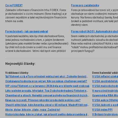
Co je FOREX?
Forex pro začátečníky
Základní informace o finančním trhu FOREX. Forex
Forex je celosvětová burzovní síť, v jej
je obchodování s cizími měnami (forex trading) a je
obchoduje se všemi světovými měnami,
zároveň největším a také nejlikvidnějším finančním
koruny. Na forexu obchodují banky, fondy
trhem na světě.
brokeři a podobné instituce, ale také jedn
otevřený všem.
Forex brokeři - jak správně vybrat
V podstatě každého, kdo by chtěl obchodovat forex,
Snem některých obchodníků je obchodo
čeká jednou rozhodování o tom, s jakým brokerem
nutnosti jakéhokoliv zásahu do obchod
(přeloženo jako makléř/broker nebo zprostředkovatel)
fikce nebo reálná záležitost? Kolik z nás
by chtěl mít co do činění a svěřil mu své finance
"roboti" mohou profitabilně obchodovat
určené k obchodování. Velmi rád bych vám přiblížil
principech fungují?
problematiku výběru brokera, rozdíl mezi
jednotlivými typy brokerů a v neposlední řadě uvedu
několik příkladů nejznámějších z nich.
Nejnovější články:
Vzdělávací články
Denní kalendář udál
🚀 FXstreet.cz & eToro přinášejí exkluzivní akci: Získejte 6měsíční členství ve VIP zóně ZDARMA
V USA inflační očeká
Očekávaná hodnota prop výzvy: Kdy se nákup challenge vyplatí?
V USA spotřebitelsk
VIP zóna FXstreet.cz v červenci 2026 byla pro klienty opět zisková
V USA maloobchodní
Léto v plném proudu, trhy také: Top 3 obchody traderů Fintokei na indexech a zlatě
V eurozóně hrubý d
Chamtivost a strach: Největší cenové pohyby na finančních trzích (červenec 2026)
Guvernérka RBA Mic
Káva na rozcestí. Přinese rekordní úroda další pokles cen?
V USA aukce 30letý
Stvořil elitní klub, kde Ameriku obral o 65 miliard. Madoff řídil největší Ponzi dějin
V USA žádosti o po
Akcie, dolar, bitcoin, zlato, ropa: Začíná to!
V USA index PPI
Historická data, kde je získat, jak připojit svého data providera do MultiCharts a proč je budeme potřebovat? (4. díl)
V Británii hrubý do