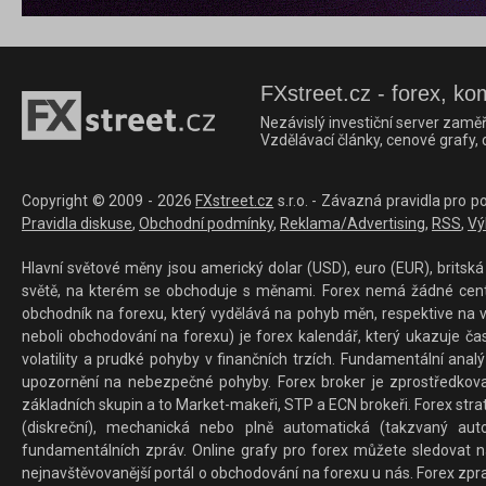
FXstreet.cz - forex, ko
Nezávislý investiční server zaměř
Vzdělávací články, cenové grafy,
Copyright © 2009 - 2026
FXstreet.cz
s.r.o. - Závazná pravidla pro p
Pravidla diskuse
,
Obchodní podmínky
,
Reklama/Advertising
,
RSS
,
Vý
Hlavní světové měny jsou americký dolar (USD), euro (EUR), britská 
světě, na kterém se obchoduje s měnami. Forex nemá žádné centrál
obchodník na forexu, který vydělává na pohyb měn, respektive na v
neboli obchodování na forexu) je forex kalendář, který ukazuje č
volatility a prudké pohyby v finančních trzích. Fundamentální ana
upozornění na nebezpečné pohyby. Forex broker je zprostředkov
základních skupin a to Market-makeři, STP a ECN brokeři. Forex stra
(diskreční), mechanická nebo plně automatická (takzvaný aut
fundamentálních zpráv. Online grafy pro forex můžete sledovat na 
nejnavštěvovanější portál o obchodování na forexu u nás. Forex zprav