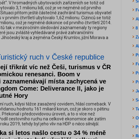
S
azpět“. V hromadných ubytovacích zařízeních se totiž od
tovalo 3,1 milionu lidí, což je ve nejméně od prvního
F
. Situaci přitom ještě částečně zachránil turismus obyvatel
 v prvním čtvrtletí ubytovalo 1,62 milionu. Cizinců se totiž
A
milionu, což je nejméně dokonce od prvního čtvrtletí 2014.
stů tak v meziročním sledování zaznamenaly ty regiony
8
teré jsou zvláště vyhledávané právě zahraničními
Z
e Jihočeský kraj a zejména Český Krumlov, jižní Morava a
A
uristický ruch v České republice
P
F
ejí třikrát víc než Češi, turismus v ČR
omickou renesanci. Boom v
P
i zaznamenávají místa zachycená ve
P
gdom Come: Deliverance II, jako je
J
utné Hory
S
í ruch, kdysi těžce zasažený covidem, hlásí comeback. V
přidanou hodnotu 161 miliard korun, což je skoro o pětinu
T
. Překonal i předcovidovou úroveň, a to o více než
O
Podíl cestovního ruchu na celkové ekonomice ale zatím
oku 2019, tehdy byl jeho vliv na HDP o něco silnější.
P
ka si letos našlo cestu o 34 % méně
R