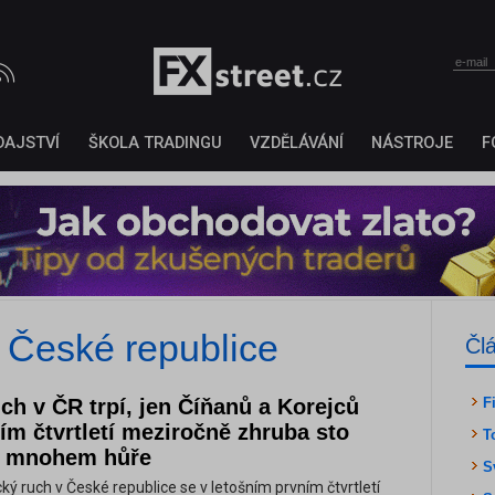
DAJSTVÍ
ŠKOLA TRADINGU
VZDĚLÁVÁNÍ
NÁSTROJE
F
v České republice
Čl
uch v ČR trpí, jen Číňanů a Korejců
F
ím čtvrtletí meziročně zhruba sto
T
de mnohem hůře
S
cký ruch v České republice se v letošním prvním čtvrtletí