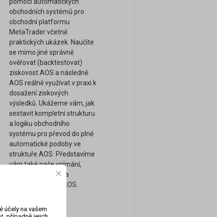
pomocí automatických
obchodních systémů pro
obchodní platformu
MetaTrader včetně
praktických ukázek. Naučíte
se mimo jiné správně
ověřovat (backtestovat)
ziskovost AOS a následně
AOS reálně využívat v praxi k
dosažení ziskových
výsledků. Ukážeme vám, jak
sestavit kompletní strukturu
a logiku obchodního
systému pro převod do plně
automatické podoby ve
struktuře AOS. Představíme
vám také naše vnímání,
obchodní přístupy a
strategie pomocí AOS.
vé účely na vašem
, případně jejich