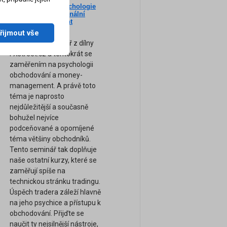
Nový seminář: Psychologie
ne
tradingu a profesionální
am
Money-Management
(Záznam semináře)
řijmout vše
Zcela nový seminář z dílny
FXstreet.cz a tentokrát se
zaměřením na psychologii
obchodování a money-
management. A právě toto
téma je naprosto
nejdůležitější a současně
bohužel nejvíce
podceňované a opomíjené
téma většiny obchodníků.
Tento seminář tak doplňuje
naše ostatní kurzy, které se
zaměřují spíše na
technickou stránku tradingu.
Úspěch tradera záleží hlavně
na jeho psychice a přístupu k
obchodování. Přijďte se
naučit ty nejsilnější nástroje,