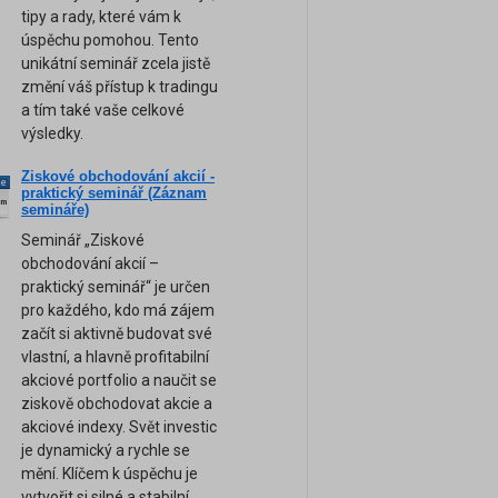
tipy a rady, které vám k
úspěchu pomohou. Tento
unikátní seminář zcela jistě
změní váš přístup k tradingu
a tím také vaše celkové
výsledky.
Ziskové obchodování akcií -
ne
praktický seminář (Záznam
am
semináře)
Seminář „Ziskové
obchodování akcií –
praktický seminář“ je určen
pro každého, kdo má zájem
začít si aktivně budovat své
vlastní, a hlavně profitabilní
akciové portfolio a naučit se
ziskově obchodovat akcie a
akciové indexy. Svět investic
je dynamický a rychle se
mění. Klíčem k úspěchu je
vytvořit si silné a stabilní