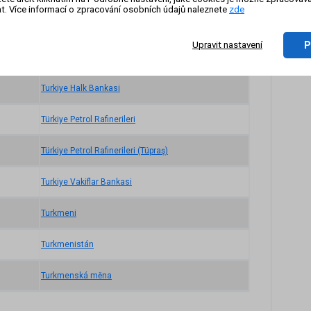
t. Více informací o zpracování osobních údajů naleznete
zde
On-li
Turistika
zázn
P
Upravit nastavení
Turkish Airlines
Turkiye Halk Bankasi
Türkiye Petrol Rafinerileri
Türkiye Petrol Rafinerileri (Tüpraş)
Turkiye Vakiflar Bankasi
Turkmeni
Turkmenistán
Turkmenská měna