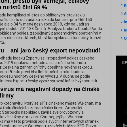
oni, přesto byli věrnější, celkový
K
 turistů činí 59 %
A
řadu komplikací si letos do oblíbených letovisek u
ašlo cestu od začátku roku do konce srpna 466 153
I
o je ale o 34 % méně než v roce 2019, kdy na Jadran
ejné období 701 138 Čechů. Analýza brokera CapitalPanda
I
pokládaný pokles, zapříčiněný pandemickými opatřeními v
e i v okolních státech, která komplikovala turistický tranzit
O
tů.
u – ani jaro český export nepovzbudí
dhadu Indexu Exportu se listopadový pokles českého
oku 2019 opakovat nebude a celoročního hodnota
z Česka na zahraniční trhy dosáhne nového rekordu,
orun. Přesto první čtvrtletí letošního roku bude ve
oklesu hodnoty českého vývozu. V dubnu se podle
Indexu Exportu český vývoz vyrovná loňské výkonnosti.
virus má negativní dopady na čínské
 firmy
p koronaviru, který se šíří z čínského města Wu-chan, má
a řadu čínských i zahraničních firem. Americký
 Starbucks například uzavírá své provozovny a
vé služby v provincii Chu-pej, jejíž je Wu-chan
ks má v této provincii podle svých internetových stránek
é restaurace ve Wu-chanu uzavřely řetězce KFC, Pizza