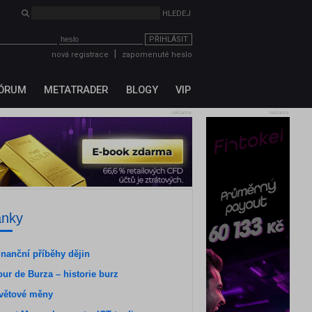
PŘIHLÁSIT
|
nová registrace
zapomenuté heslo
ÓRUM
METATRADER
BLOGY
VIP
reklama
reklama
ánky
inanční příběhy dějin
our de Burza – historie burz
větové měny