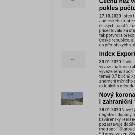
Čechů než vl
pokles počtu
27.10.2020
I přes 
Jaderského moře n
českých turistů. T
přicestovalo za st
tak potvrdila před
České republice, al
do přímořských stá
Index Export
30.01.2020
Podle o
vývozu na konci r
vyvezeného zboží 
téměř 3,7 biliónů k
znamení mírného p
aktuálního odhadu 
Nový korona
i zahraniční
28.01.2020
Nový ty
negativní dopady n
kavárenský řetězec
pozastavuje dodávko
metropolí. Starbuc
90 provozoven. Sv