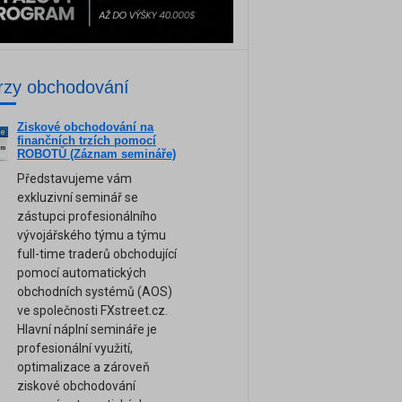
rzy obchodování
Ziskové obchodování na
ne
finančních trzích pomocí
am
ROBOTŮ (Záznam semináře)
Představujeme vám
exkluzivní seminář se
zástupci profesionálního
vývojářského týmu a týmu
full-time traderů obchodující
pomocí automatických
obchodních systémů (AOS)
ve společnosti FXstreet.cz.
Hlavní náplní semináře je
profesionální využití,
optimalizace a zároveň
ziskové obchodování