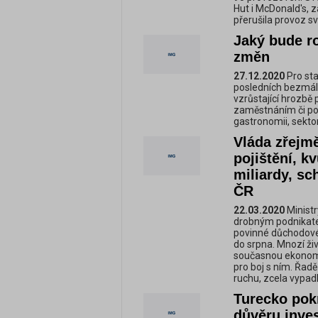
Hut i McDonald's, 
přerušila provoz s
Jaký bude r
změn
27.12.2020
Pro sta
posledních bezmála
vzrůstající hrozbě 
zaměstnáním či pod
gastronomii, sektor
Vláda zřejm
pojištění, kv
miliardy, sc
ČR
22.03.2020
Ministr
drobným podnikate
povinné důchodové 
do srpna. Mnozí ži
současnou ekonomic
pro boj s ním. Řadě
ruchu, zcela vypadl
Turecko pokr
důvěru inve