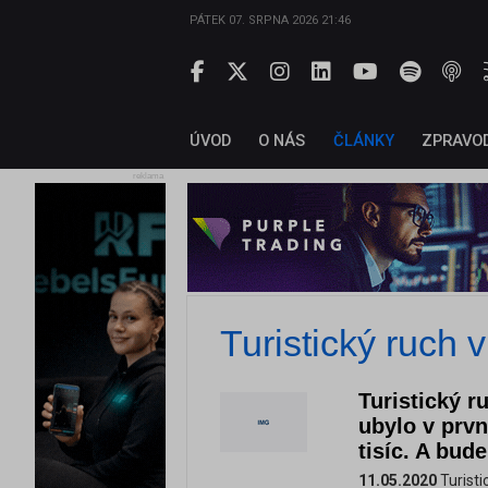
PÁTEK 07. SRPNA 2026 21:46
ÚVOD
O NÁS
ČLÁNKY
ZPRAVO
reklama
Turistický ruch 
Turistický r
ubylo v prvn
tisíc. A bu
11.05.2020
Turisti