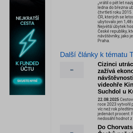
„vrátil o pět let n
ledna do března uby
čtvrtletí roku 2015
ČR, kterých se letos
ubytovalo jen 1,48 
Největší úbytek ho
České republiky, k
návštěvníky, jako j
Praha.
Další články k tématu T
Cizinci utrác
zažívá ekon
návštěvnost
videohře Kin
Suchdol u K
22.08.2025
Cestovn
roce 2023 vytvořil 
víc než rok předtím
jedenáct procent. 
nedosáhl hodnot z r
Do Chorvats