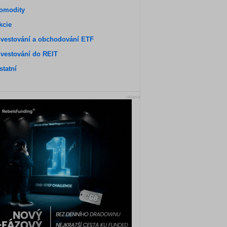
omodity
kcie
nvestování a obchodování ETF
nvestování do REIT
statní
reklama