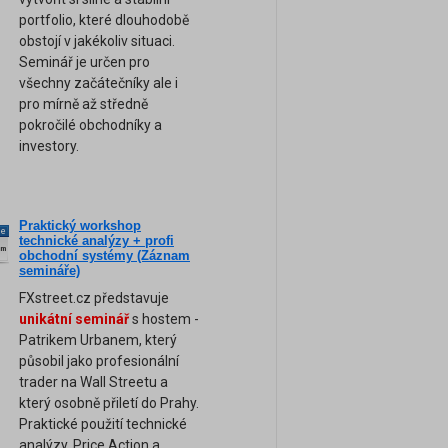
portfolio, které dlouhodobě
obstojí v jakékoliv situaci.
Seminář je určen pro
všechny začátečníky ale i
pro mírně až středně
pokročilé obchodníky a
investory.
Praktický workshop
ne
technické analýzy + profi
am
obchodní systémy (Záznam
semináře)
FXstreet.cz představuje
unikátní seminář
s hostem -
Patrikem Urbanem, který
působil jako profesionální
trader na Wall Streetu a
který osobně přiletí do Prahy.
Praktické použití technické
analýzy, Price Action a