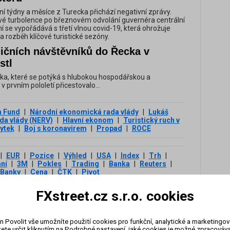
í týdny a měsíce z Turecka přichází negativní zprávy.
é turbolence po březnovém odvolání guvernéra centrální
í se vypořádává s třetí vlnou covid-19, která ohrožuje
a rozběh klíčové turistické sezóny.
ničních návštěvníků do Řecka v
stl
a, které se potýká s hlubokou hospodářskou a
v prvním pololetí přicestovalo...
 Fund
|
Národní ekonomická rada vlády
|
Lukáš
da vlády (NERV)
|
Hlavní ekonom
|
Turistický ruch v
ytek
|
Boj s koronavirem
|
Propad
|
ROCE
|
EUR
|
Pozice
|
Výhled
|
USA
|
Index
|
Trh
|
ní
|
3М
|
Pokles
|
Trading
|
Banka
|
Reuters
|
Banky
|
Cena
|
ČTK
|
Pivot
FXstreet.cz s.r.o. cookies
Následující klíčová slova
n Povolit vše umožníte použití cookies pro funkční, analytické a marketingo
Turistický ruch v ČR
ete určit kliknutím na Podrobné nastavení, jaké cookies je možné zpracovávat