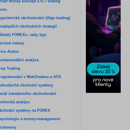
mart Money koncept a ICT trading
orex
lgoritmické obchodování (Algo trading)
 nejlepších obchodních strategií
áklady FOREXu, rady, tipy
kciové indexy
rice Action
undamentální analýza
rop Trading
rogramování v MetaTraderu a AOS
ednoduché obchodní systémy
eriál intradenního obchodování
echnická analýza
bchodní systémy na FOREX
sychologie a money-management
ozhovory