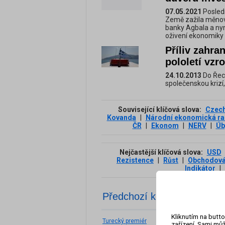
07.05.2021
Posledn
Země zažila měnov
banky Agbala a nyn
oživení ekonomiky 
Příliv zahra
pololetí vzro
24.10.2013
Do Řeck
společenskou krizí, 
Související klíčová slova:
Czech
Kovanda
|
Národní ekonomická ra
ČR
|
Ekonom
|
NERV
|
Úb
Nejčastější klíčová slova:
USD
Rezistence
|
Růst
|
Obchodová
Indikátor
|
Předchozí klíčová slova
Kliknutím na butto
Turecký premiér
zařízení. Sami můž