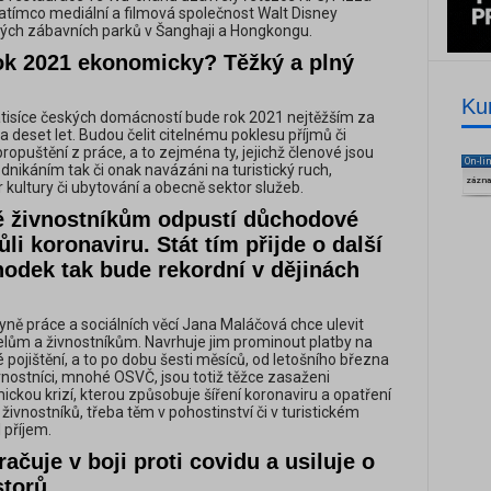
zatímco mediální a filmová společnost Walt Disney
vých zábavních parků v Šanghaji a Hongkongu.
ok 2021 ekonomicky? Těžký a plný
Ku
tisíce českých domácností bude rok 2021 nejtěžším za
 deset let. Budou čelit citelnému poklesu příjmů či
propuštění z práce, a to zejména ty, jejichž členové jsou
On-li
nikáním tak či onak navázáni na turistický ruch,
zázn
 kultury či ubytování a obecně sektor služeb.
ě živnostníkům odpustí důchodové
ůli koronaviru. Stát tím přijde o další
hodek tak bude rekordní v dějinách
yně práce a sociálních věcí Jana Maláčová chce ulevit
lům a živnostníkům. Navrhuje jim prominout platby na
pojištění, a to po dobu šesti měsíců, od letošního března
vnostníci, mnohé OSVČ, jsou totiž těžce zasaženi
kou krizí, kterou způsobuje šíření koronaviru a opatření
 živnostníků, třeba těm v pohostinství či v turistickém
 příjem.
ačuje v boji proti covidu a usiluje o
storů