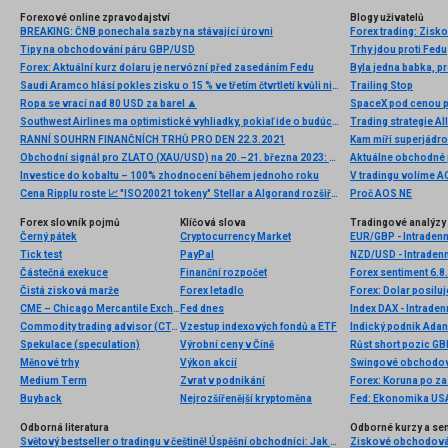
Forexové online zpravodajství
Blogy uživatelů
BREAKING: ČNB ponechala sazby na stávající úrovni
Forex trading: Zis
Tipy na obchodování páru GBP/USD
Trhy jdou proti Fedu
Forex: Aktuální kurz dolaru je nervózní před zasedáním Fedu
Byla jedna babka, p
Saudi Aramco hlásí pokles zisku o 15 % ve třetím čtvrtletí kvůli nižším cenám ropy
Trailing Stop
Ropa se vrací nad 80 USD za barel 🔼
SpaceX pod cenou př
Southwest Airlines ma optimistické vyhliadky, pokiaľ ide o budúcnosť
Trading strategie All
RANNÍ SOUHRN FINANČNÍCH TRHŮ PRO DEN 22.3.2021
Kam míří superjádro
Obchodní signál pro ZLATO (XAU/USD) na 20.–21. března 2023: prodávejte pod cenou 1 985 a nakupujte v případě odrazu od ceny 1 961 (linie 21 SMA – překoupená)
Investice do kobaltu – 100% zhodnocení během jednoho roku
V tradingu volíme 
Cena Ripplu roste 📈 "ISO20021 tokeny" Stellar a Algorand rozšiřují zisky
Proč AOS NE
Forex slovník pojmů
Klíčová slova
Tradingové analýzy 
Černý pátek
Cryptocurrency Market
EUR/GBP - Intradenn
Tick test
PayPal
NZD/USD - Intradenn
Částečná exekuce
Finanční rozpočet
Forex sentiment 6.8
Čistá zisková marže
Forex letadlo
CME – Chicago Mercantile Exchange
Fed dnes
Index DAX - Intraden
Commodity trading advisor (CTA)
Vzestup indexových fondů a ETF
Spekulace (speculation)
Výrobní ceny v Číně
Růst short pozic G
Měnové trhy
Výkon akcií
Swingové obchodov
Medium Term
Zvrat v podnikání
Buyback
Nejrozšířenější kryptoměna
Fed: Ekonomika USA
Odborná literatura
Odborné kurzy a se
Světový bestseller o tradingu v češtině! Úspěšní obchodníci: Jak běžní lidé porážejí Wall Street v jeho vlastní hře