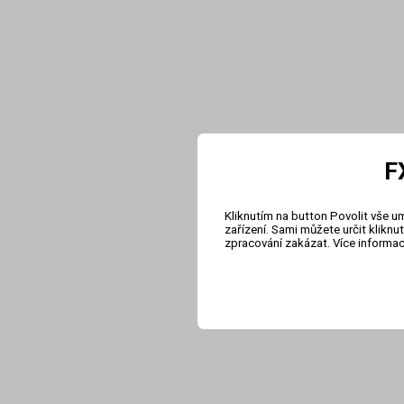
F
Kliknutím na button Povolit vše u
zařízení. Sami můžete určit klikn
zpracování zakázat. Více informa