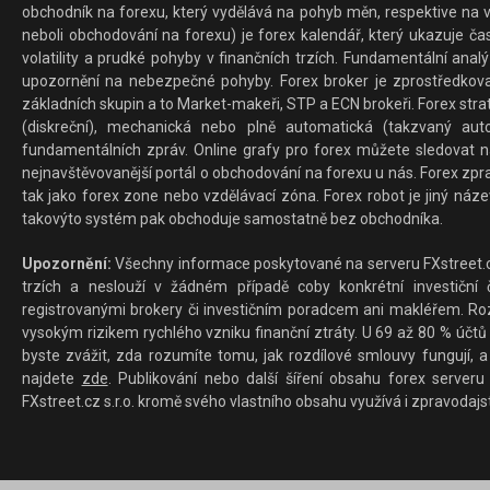
obchodník na forexu, který vydělává na pohyb měn, respektive na v
neboli obchodování na forexu) je forex kalendář, který ukazuje č
volatility a prudké pohyby v finančních trzích. Fundamentální ana
upozornění na nebezpečné pohyby. Forex broker je zprostředkov
základních skupin a to Market-makeři, STP a ECN brokeři. Forex stra
(diskreční), mechanická nebo plně automatická (takzvaný aut
fundamentálních zpráv. Online grafy pro forex můžete sledovat na 
nejnavštěvovanější portál o obchodování na forexu u nás. Forex zprav
tak jako forex zone nebo vzdělávací zóna. Forex robot je jiný náz
takovýto systém pak obchoduje samostatně bez obchodníka.
Upozornění:
Všechny informace poskytované na serveru FXstreet.cz
trzích a neslouží v žádném případě coby konkrétní investiční č
registrovanými brokery či investičním poradcem ani makléřem. Rozd
vysokým rizikem rychlého vzniku finanční ztráty. U 69 až 80 % účtů 
byste zvážit, zda rozumíte tomu, jak rozdílové smlouvy fungují, a
najdete
zde
. Publikování nebo další šíření obsahu forex serveru
FXstreet.cz s.r.o. kromě svého vlastního obsahu využívá i zpravodajs