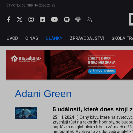
ČTVRTEK 06. SRPNA 2026 21:25
ÚVOD
O NÁS
ČLÁNKY
ZPRAVODAJSTVÍ
ŠKOLA TR
Adani Green
5 událostí, které dnes stojí 
25.11.2024
1) Ceny kávy, které na světovýc
zrychlují růst na rekordní hodnoty, se budo
poptávka na globálním trhu a zároveň nižší n
nedostatek. Vyplývá to z odpovědí analytik