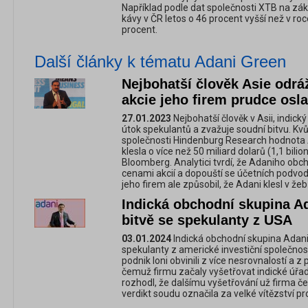
Například podle dat společnosti XTB na zákl
kávy v ČR letos o 46 procent vyšší než v roc
procent.
Další články k tématu Adani Green
Nejbohatší člověk Asie odrá
akcie jeho firem prudce osla
27.01.2023
Nejbohatší člověk v Asii, indic
útok spekulantů a zvažuje soudní bitvu. Kvů
společnosti Hindenburg Research hodnota 
klesla o více než 50 miliard dolarů (1,1 bil
Bloomberg. Analytici tvrdí, že Adaniho obc
cenami akcií a dopouští se účetních podvod
jeho firem ale způsobil, že Adani klesl v žeb
Indická obchodní skupina A
bitvě se spekulanty z USA
03.01.2024
Indická obchodní skupina Adani 
spekulanty z americké investiční společnos
podnik loni obvinili z více nesrovnalostí a z
čemuž firmu začaly vyšetřovat indické úřady
rozhodl, že dalšímu vyšetřování už firma č
verdikt soudu označila za velké vítězství pr