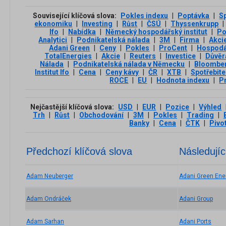
Související klíčová slova:
Pokles indexu
|
Poptávka
|
S
ekonomiku
|
Investing
|
Růst
|
ČSÚ
|
Thyssenkrupp
|
Ifo
|
Nabídka
|
Německý hospodářský institut
|
Po
Analytici
|
Podnikatelská nálada
|
3М
|
Firma
|
Akci
Adani Green
|
Ceny
|
Pokles
|
ProCent
|
Hospodář
TotalEnergies
|
Akcie
|
Reuters
|
Investice
|
Důvěr
Nálada
|
Podnikatelská nálada v Německu
|
Bloombe
Institut Ifo
|
Cena
|
Ceny kávy
|
ČR
|
XTB
|
Spotřebite
ROCE
|
EU
|
Hodnota indexu
|
P
Nejčastější klíčová slova:
USD
|
EUR
|
Pozice
|
Výhled
Trh
|
Růst
|
Obchodování
|
3М
|
Pokles
|
Trading
|
Banky
|
Cena
|
ČTK
|
Pivo
Předchozí klíčová slova
Následujíc
Adam Neuberger
Adani Green Ene
Adam Ondráček
Adani Group
Adam Sarhan
Adani Ports