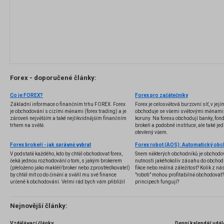
Forex - doporučené články:
Co je FOREX?
Forex pro začátečníky
Základní informace o finančním trhu FOREX. Forex
Forex je celosvětová burzovní síť, v jej
je obchodování s cizími měnami (forex trading) a je
obchoduje se všemi světovými měnami,
zároveň největším a také nejlikvidnějším finančním
koruny. Na forexu obchodují banky, fondy
trhem na světě.
brokeři a podobné instituce, ale také jedn
otevřený všem.
Forex brokeři - jak správně vybrat
V podstatě každého, kdo by chtěl obchodovat forex,
Snem některých obchodníků je obchodo
čeká jednou rozhodování o tom, s jakým brokerem
nutnosti jakéhokoliv zásahu do obchod
(přeloženo jako makléř/broker nebo zprostředkovatel)
fikce nebo reálná záležitost? Kolik z nás
by chtěl mít co do činění a svěřil mu své finance
"roboti" mohou profitabilně obchodovat
určené k obchodování. Velmi rád bych vám přiblížil
principech fungují?
problematiku výběru brokera, rozdíl mezi
jednotlivými typy brokerů a v neposlední řadě uvedu
několik příkladů nejznámějších z nich.
Nejnovější články:
Vzdělávací články
Denní kalendář udál