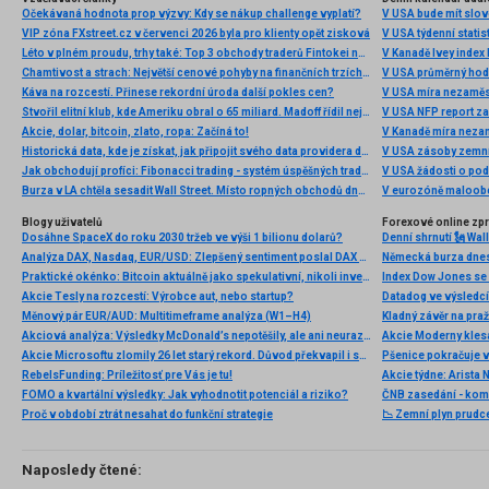
Očekávaná hodnota prop výzvy: Kdy se nákup challenge vyplatí?
V USA bude mít slo
VIP zóna FXstreet.cz v červenci 2026 byla pro klienty opět zisková
V USA týdenní statist
Léto v plném proudu, trhy také: Top 3 obchody traderů Fintokei na indexech a zlatě
V Kanadě Ivey index
Chamtivost a strach: Největší cenové pohyby na finančních trzích (červenec 2026)
V USA průměrný hod
Káva na rozcestí. Přinese rekordní úroda další pokles cen?
V USA míra nezaměs
Stvořil elitní klub, kde Ameriku obral o 65 miliard. Madoff řídil největší Ponzi dějin
V USA NFP report z
Akcie, dolar, bitcoin, zlato, ropa: Začíná to!
V Kanadě míra neza
Historická data, kde je získat, jak připojit svého data providera do MultiCharts a proč je budeme potřebovat? (4. díl)
V USA zásoby zemní
Jak obchodují profíci: Fibonacci trading - systém úspěšných traderů
V USA žádosti o po
Burza v LA chtěla sesadit Wall Street. Místo ropných obchodů dnes místem duní basy
V eurozóně maloobc
Blogy uživatelů
Forexové online zp
Dosáhne SpaceX do roku 2030 tržeb ve výši 1 bilionu dolarů?
Analýza DAX, Nasdaq, EUR/USD: Zlepšený sentiment poslal DAX na nová maxima
Praktické okénko: Bitcoin aktuálně jako spekulativní, nikoli investiční aktivum
Index Dow Jones se 
Akcie Tesly na rozcestí: Výrobce aut, nebo startup?
Měnový pár EUR/AUD: Multitimeframe analýza (W1–H4)
Kladný závěr na pra
Akciová analýza: Výsledky McDonald’s nepotěšily, ale ani neurazily. Jakou vizi společnost prezentovala?
Akcie Microsoftu zlomily 26 let starý rekord. Důvod překvapil i samotné investory
RebelsFunding: Príležitosť pre Vás je tu!
FOMO a kvartální výsledky: Jak vyhodnotit potenciál a riziko?
ČNB zasedání - ko
Proč v období ztrát nesahat do funkční strategie
📉 Zemní plyn prudc
Naposledy čtené: