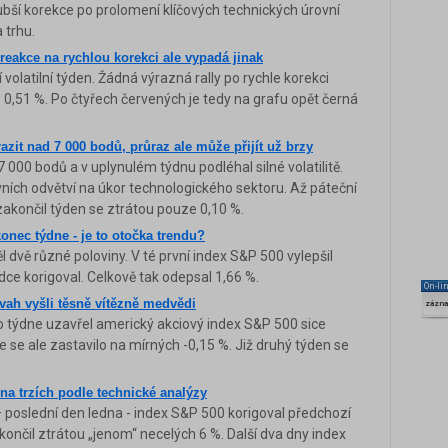
ubší korekce po prolomení klíčových technických úrovní
 trhu.
 reakce na rychlou korekci ale vypadá jinak
volatilní týden. Žádná výrazná rally po rychle korekci
l o 0,51 %. Po čtyřech červených je tedy na grafu opět černá
zit nad 7 000 bodů, průraz ale může přijít už brzy
000 bodů a v uplynulém týdnu podléhal silné volatilitě.
ních odvětví na úkor technologického sektoru. Až páteční
 zakončil týden se ztrátou pouze 0,10 %.
onec týdne - je to otočka trendu?
dvě různé poloviny. V té první index S&P 500 vylepšil
dce korigoval. Celkově tak odepsal 1,66 %.
On-li
vah vyšli těsně vítězně medvědi
zázn
o týdne uzavřel americký akciový index S&P 500 sice
e se ale zastavilo na mírných -0,15 %. Již druhý týden se
na trzích podle technické analýzy
 – poslední den ledna - index S&P 500 korigoval předchozí
akončil ztrátou „jenom“ necelých 6 %. Další dva dny index