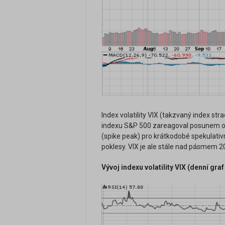
Index volatility VIX (takzvaný index str
indexu S&P 500 zareagoval posunem o 
(spike peak) pro krátkodobé spekulativ
poklesy. VIX je ale stále nad pásmem 20
Vývoj indexu volatility VIX (denní graf