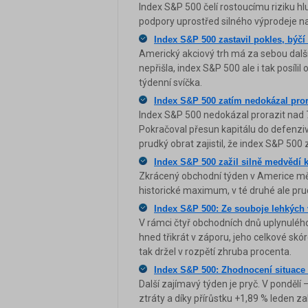
Index S&P 500 čelí rostoucímu riziku hl
podpory uprostřed silného výprodeje na
Index S&P 500 zastavil pokles, býčí
Americký akciový trh má za sebou další 
nepřišla, index S&P 500 ale i tak posíli
týdenní svíčka.
Index S&P 500 zatím nedokázal prora
Index S&P 500 nedokázal prorazit nad 7 
Pokračoval přesun kapitálu do defenziv
prudký obrat zajistil, že index S&P 500
Index S&P 500 zažil silně medvědí k
Zkrácený obchodní týden v Americe měl 
historické maximum, v té druhé ale pru
Index S&P 500: Ze souboje lehkých 
V rámci čtyř obchodních dnů uplynuléh
hned třikrát v záporu, jeho celkové skór
tak držel v rozpětí zhruba procenta.
Index S&P 500: Zhodnocení situace 
Další zajímavý týden je pryč. V pondělí
ztráty a díky přírůstku +1,89 % leden z