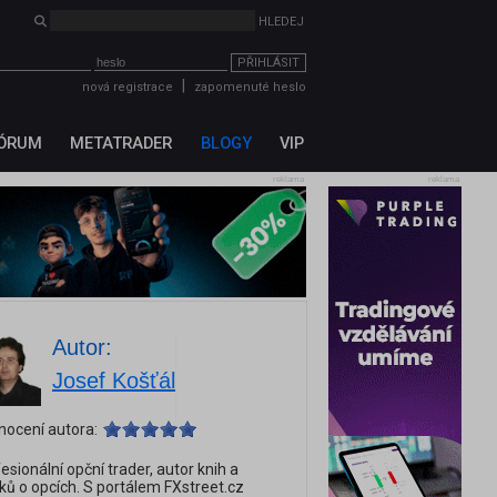
PŘIHLÁSIT
|
nová registrace
zapomenuté heslo
ÓRUM
METATRADER
BLOGY
VIP
reklama
reklama
Autor:
Josef Košťál
nocení autora:
esionální opční trader, autor knih a
ků o opcích. S portálem FXstreet.cz