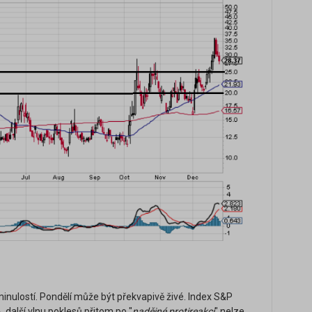
inulostí. Pondělí může být překvapivě živé. Index S&P
 další vlnu poklesů přitom po "
nadějné protireakci
" nelze