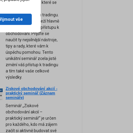
naše ostatní kurzy, které se
zaměřují spíše na
technickou stránku tradingu.
řijmout vše
Úspěch tradera záleží hlavně
na jeho psychice a přístupu k
obchodování. Přijďte se
naučit ty nejsilnější nástroje,
tipy a rady, které vám k
úspěchu pomohou. Tento
unikátní seminář zcela jistě
změní váš přístup k tradingu
a tím také vaše celkové
výsledky.
Ziskové obchodování akcií -
ne
praktický seminář (Záznam
am
semináře)
Seminář „Ziskové
obchodování akcií –
praktický seminář“ je určen
pro každého, kdo má zájem
začít si aktivně budovat své