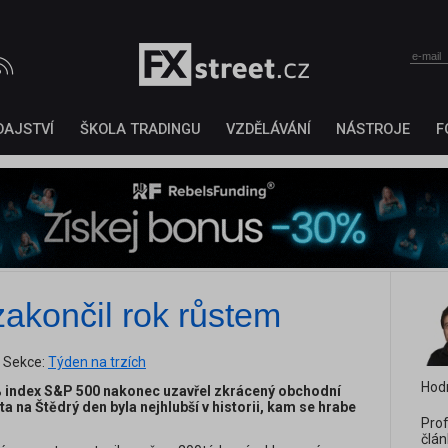
DAJSTVÍ
ŠKOLA TRADINGU
VZDĚLÁVÁNÍ
NÁSTROJE
F
akončil rok růstem
Sekce:
Týden na trzích
Hod
 % index S&P 500 nakonec uzavřel zkrácený obchodní
a na Štědrý den byla nejhlubší v historii, kam se hrabe
Prof
člán