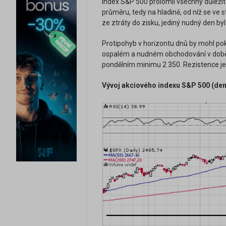
Index S&P 500 prolomil všechny důleži
průměru, tedy na hladině, od níž se ve s
ze ztráty do zisku, jediný nudný den byl
Protipohyb v horizontu dnů by mohl pok
ospalém a nudném obchodování v době V
pondělním minimu 2 350. Rezistence je 
Vývoj akciového indexu S&P 500 (denn