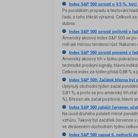
Index S&P 500 vzrostl o 4,5 %, bý
Po pondělním propadu a testování hladin
řadě, z toho třikrát výrazně. Celkově z
dubna.
Index S&P 500 vzrostl počtvrté v řa
Americký akciový index S&P 500 se po c
měl ale mírnou tendenci růst. Nakonec u
Index S&P 500 vzrostl poosmé v řadě
Americký akciový trh v týdnu pokračoval 
technické prodejní signály, hlavní indik
Celkově index za týden přidal 0,88 % a 
Index S&P 500: Začátek března byl p
Uplynulý obchodní týden začal ponděl
0,81 %, a proto se pro americký trh sta
%). Březen ale začal pozitivně, hlavní a
Index S&P 500 zahájil červenec uč
Na úvod druhého pololetí mírné pondělní
vzhůru. Takový byl začátek července v
ve zkráceném obchodním týdnu celkově 
Index S&P 500 zapsal 6. nejhorší d