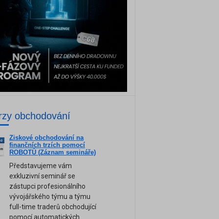
rzy obchodování
Ziskové obchodování na
ne
finančních trzích pomocí
am
ROBOTŮ (Záznam semináře)
Představujeme vám
exkluzivní seminář se
zástupci profesionálního
vývojářského týmu a týmu
full-time traderů obchodující
pomocí automatických