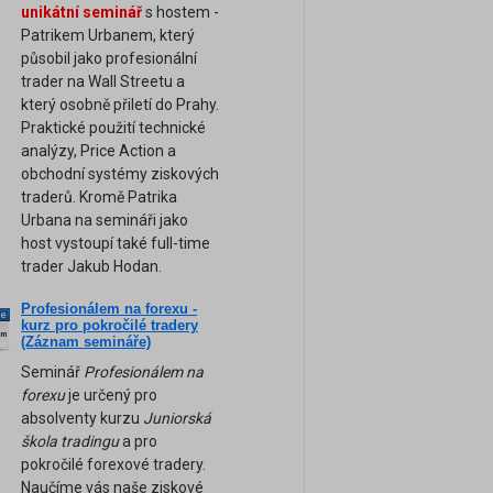
unikátní seminář
s hostem -
Patrikem Urbanem, který
působil jako profesionální
trader na Wall Streetu a
který osobně přiletí do Prahy.
Praktické použití technické
analýzy, Price Action a
obchodní systémy ziskových
traderů. Kromě Patrika
Urbana na semináři jako
host vystoupí také full-time
trader Jakub Hodan.
Profesionálem na forexu -
ne
kurz pro pokročilé tradery
am
(Záznam semináře)
Seminář
Profesionálem na
forexu
je určený pro
absolventy kurzu
Juniorská
škola tradingu
a pro
pokročilé forexové tradery.
Naučíme vás naše ziskové