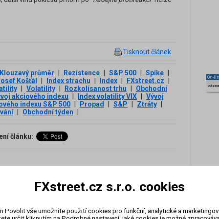
Tisknout článek
Klouzavý průměr
|
Rezistence
|
S&P 500
|
Spike
|
On-li
osef Košťál
|
Index strachu
|
Index
|
FXstreet.cz
|
zázn
tility
|
Volatility
|
Rozkolísanost trhu
|
Obchodní
voj akciového indexu
|
Index volatility VIX
|
Vývoj
iového indexu S&P 500
|
Propad
|
S&P
|
Ztráty
|
vání
|
Obchodní týden
|
ení článku:
FXstreet.cz s.r.o. cookies
 propad, ale nakonec je na světě první zelená svíčka roku
n Povolit vše umožníte použití cookies pro funkční, analytické a marketingo
500 během obchodního dne ztrácel 3,7 % a situace
ete určit kliknutím na Podrobné nastavení, jaké cookies je možné zpracovávat