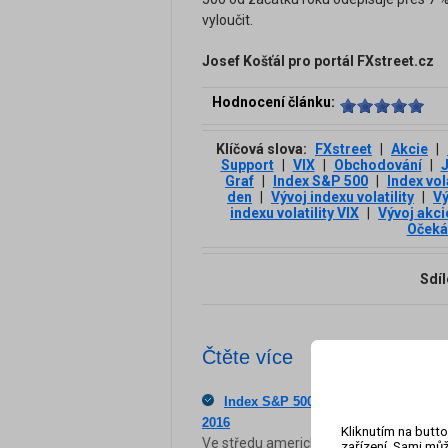
vyloučit.
Josef Košťál pro portál FXstreet.cz
Hodnocení článku:
Klíčová slova:
FXstreet
|
Akcie
|
Support
|
VIX
|
Obchodování
|
J
Graf
|
Index S&P 500
|
Index vola
den
|
Vývoj indexu volatility
|
Vý
indexu volatility VIX
|
Vývoj akc
Očeká
Sdíl
Čtěte více
Index S&P 500: Vypadalo to na další
2016
Kliknutím na butto
Ve středu americký akciový index S&P 
zařízení. Sami můž