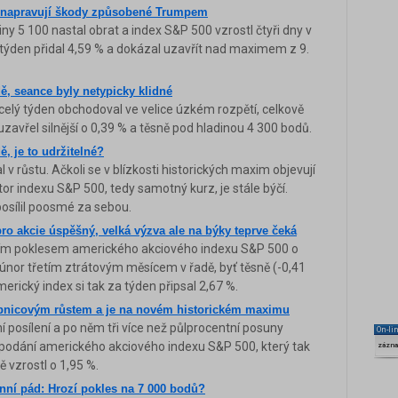
ci napravují škody způsobené Trumpem
y 5 100 nastal obrat a index S&P 500 vzrostl čtyři dny v
a týden přidal 4,59 % a dokázal uzavřít nad maximem z 9.
dě, seance byly netypicky klidné
elý týden obchodoval ve velice úzkém rozpětí, celkově
zavřel silnější o 0,39 % a těsně pod hladinou 4 300 bodů.
, je to udržitelné?
v růstu. Ačkoli se v blízkosti historických maxim objevují
átor indexu S&P 500, tedy samotný kurz, je stále býčí.
posílil poosmé za sebou.
ro akcie úspěšný, velká výzva ale na býky teprve čeká
ním poklesem amerického akciového indexu S&P 500 o
l únor třetím ztrátovým měsícem v řadě, byť těsně (-0,41
merický index si tak za týden připsal 2,67 %.
ebnicovým růstem a je na novém historickém maximu
 posílení a po něm tři více než půlprocentní posuny
On-li
 podání amerického akciového indexu S&P 500, který tak
zázn
vzrostl o 1,95 %.
enní pád: Hrozí pokles na 7 000 bodů?