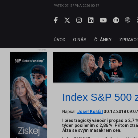
PÁTEK 07. SRPNA 2026 00:57
ÚVOD
O NÁS
ČLÁNKY
ZPRAVO
reklama
Index S&P 500 z
Napsal:
Josef Košťál
30.12.2018 09:07
I přes tragický vánoční propad o 2,7
týden posílením o 2,86 %. Přitom ztrát
Alza se svým masakrem cen.