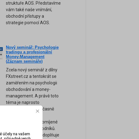
struktuře AOS. Představíme
vám také naše vnímání,
obchodní přístupy a
strategie pomocí AOS.
Nový seminář: Psychologie
ne
tradingu a profesionální
am
Money-Management
(Záznam semináře)
Zcela nový seminář z dílny
FXstreet.cz a tentokrát se
zaměřením na psychologii
obchodování a money-
management. A právě toto
téma je naprosto
nejdůležitější a současně
bohužel nejvíce
podceňované a opomíjené
téma většiny obchodníků.
vé účely na vašem
Tento seminář tak doplňuje
, případně jejich