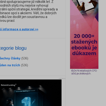
šně spolupracujeme již několik let. Z
odních stylů mu nejvíce vyhovují
rální opční strategie, kreditní spready a
inace opcí s akciemi. Věří, že dobrých
edků lze docílit jen soustavnou a
ivou prací.
ší informace o autorovi >>
tegorie blogu
šechny články
(536)
ýden na trzích
(536)
reklama