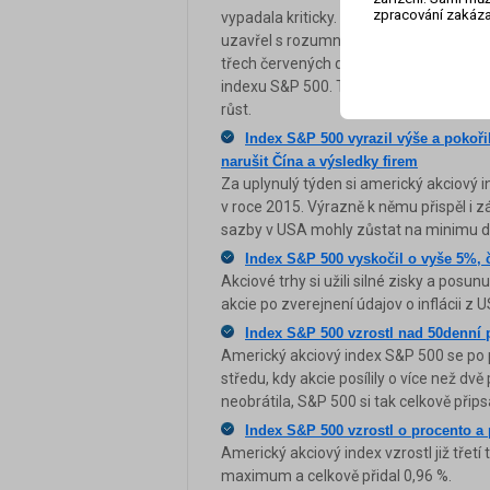
zpracování zakáza
vypadala kriticky. Najednou se ale nála
uzavřel s rozumnou ztrátou 1,2 %. Ta je
třech červených do burzovních statisti
indexu S&P 500. Ten je letos stále 7 % v
růst.
Index S&P 500 vyrazil výše a pokoř
narušit Čína a výsledky firem
Za uplynulý týden si americký akciový i
v roce 2015. Výrazně k němu přispěl i z
sazby v USA mohly zůstat na minimu de
Index S&P 500 vyskočil o vyše 5%, 
Akciové trhy si užili silné zisky a posu
akcie po zverejnení údajov o inflácii z 
Index S&P 500 vzrostl nad 50denní 
Americký akciový index S&P 500 se po 
středu, kdy akcie posílily o více než dv
neobrátila, S&P 500 si tak celkově přips
Index S&P 500 vzrostl o procento a
Americký akciový index vzrostl již třet
maximum a celkově přidal 0,96 %.