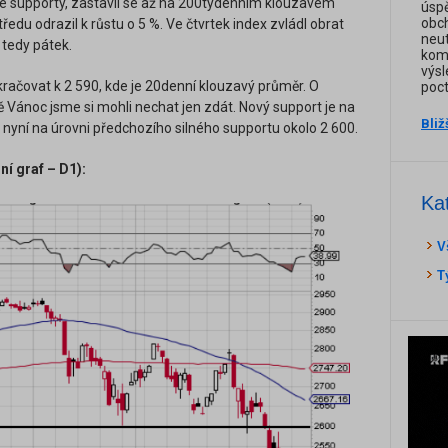
té supporty, zastavil se až na 200týdenním klouzavém
úspě
obch
tředu odrazil k růstu o 5 %. Ve čtvrtek index zvládl obrat
neut
 tedy pátek.
komb
výsl
račovat k 2 590, kde je 20denní klouzavý průměr. O
poct
ánoc jsme si mohli nechat jen zdát. Nový support je na
Bliž
nyní na úrovni předchozího silného supportu okolo 2 600.
í graf – D1):
Ka
V
T