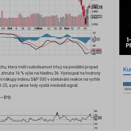
achu, který měří rozkolísanost trhu) na pondělní propad
Ku
zhruba 16 % výše na hladinu 36. Vystoupal na hodnoty
ní nákupy indexu S&P 500 v očekávání reakce na rychlé
On-li
-25, a pro akcie tedy vysílá medvědí signál.
zázn
 – D1):