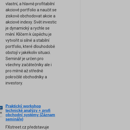
vlastní, a hlavně profitabilní
akciové portfolio a naučit se
ziskově obchodovat akcie a
akciové indexy. Svět investic
je dynamický a rychle se
mění. Klíčem k úspěchu je
vytvořit si silné a stabilní
portfolio, které dlouhodobě
obstojí v jakékoliv situaci.
Seminář je určen pro
všechny začátečníky ale i
pro mírně až středně
pokročilé obchodníky a
investory.
Praktický workshop
ne
technické analýzy + profi
am
obchodní systémy (Záznam
semináře)
FXstreet.cz představuje