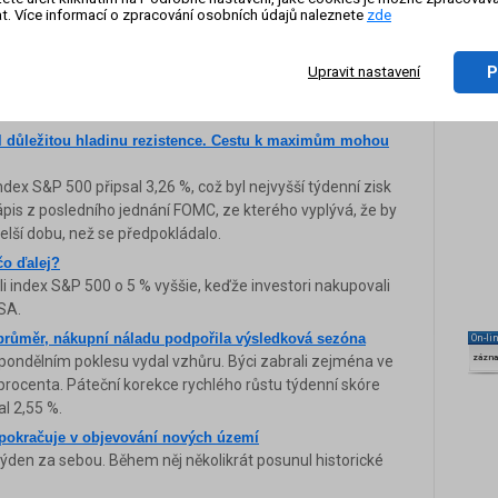
t. Více informací o zpracování osobních údajů naleznete
zde
da obrátila, následoval odraz od supportu 1 820 a index
 letos zcela běžná. Následovaly dva růstové dny, takže po
k zapisujeme zelenou týdenní svíčku se ziskem 1,4 % u
P
Upravit nastavení
 mínusu, poslední dva dny ale připomněly, že trh umí i
il důležitou hladinu rezistence. Cestu k maximům mohou
ndex S&P 500 připsal 3,26 %, což byl nejvyšší týdenní zisk
ápis z posledního jednání FOMC, ze kterého vyplývá, že by
lší dobu, než se předpokládalo.
čo ďalej?
nuli index S&P 500 o 5 % vyššie, keďže investori nakupovali
USA.
průměr, nákupní náladu podpořila výsledková sezóna
On-li
pondělním poklesu vydal vzhůru. Býci zabrali zejména ve
zázn
ě procenta. Páteční korekce rychlého růstu týdenní skóre
al 2,55 %.
 pokračuje v objevování nových území
í týden za sebou. Během něj několikrát posunul historické