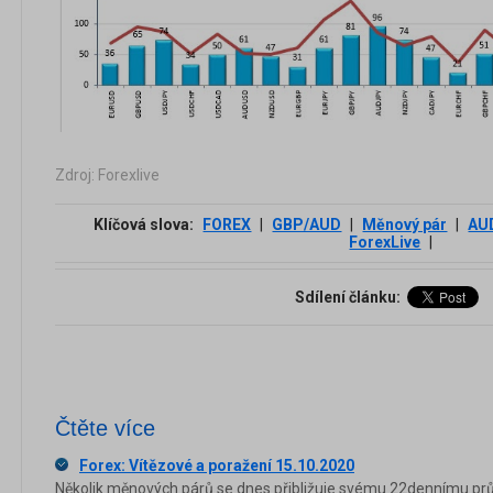
Zdroj: Forexlive
Klíčová slova:
FOREX
|
GBP/AUD
|
Měnový pár
|
AU
ForexLive
|
Sdílení článku:
Čtěte více
Forex: Vítězové a poražení 15.10.2020
Několik měnových párů se dnes přibližuje svému 22dennímu p