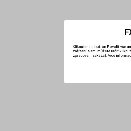
F
Kliknutím na button Povolit vše u
zařízení. Sami můžete určit klikn
zpracování zakázat. Více informa