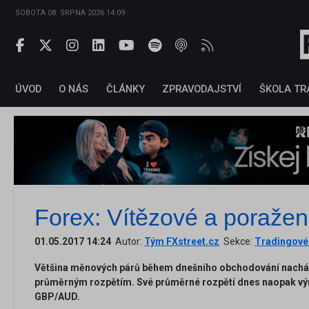
SOBOTA 08. SRPNA 2026 14:09
ÚVOD
O NÁS
ČLÁNKY
ZPRAVODAJSTVÍ
ŠKOLA TR
Forex: Vítězové a poražen
01.05.2017 14:24
Autor:
Tým FXstreet.cz
Sekce:
Tradingové 
Většina měnových párů během dnešního obchodování nach
průměrným rozpětím. Své průměrné rozpětí dnes naopak vý
GBP/AUD.