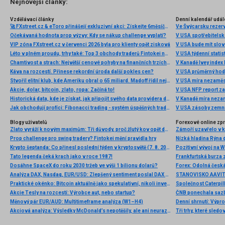
Nejnovější články:
Vzdělávací články
Denní kalendář udál
🚀 FXstreet.cz & eToro přinášejí exkluzivní akci: Získejte 6měsíční členství ve VIP zóně ZDARMA
Ve Švýcarsku rezer
Očekávaná hodnota prop výzvy: Kdy se nákup challenge vyplatí?
V USA spotřebitelsk
VIP zóna FXstreet.cz v červenci 2026 byla pro klienty opět zisková
V USA bude mít slo
Léto v plném proudu, trhy také: Top 3 obchody traderů Fintokei na indexech a zlatě
V USA týdenní statist
Chamtivost a strach: Největší cenové pohyby na finančních trzích (červenec 2026)
V Kanadě Ivey index
Káva na rozcestí. Přinese rekordní úroda další pokles cen?
V USA průměrný hod
Stvořil elitní klub, kde Ameriku obral o 65 miliard. Madoff řídil největší Ponzi dějin
V USA míra nezaměs
Akcie, dolar, bitcoin, zlato, ropa: Začíná to!
V USA NFP report z
Historická data, kde je získat, jak připojit svého data providera do MultiCharts a proč je budeme potřebovat? (4. díl)
V Kanadě míra neza
Jak obchodují profíci: Fibonacci trading - systém úspěšných traderů
V USA zásoby zemní
Blogy uživatelů
Forexové online zp
Zlato vyráží k novým maximům: Tři důvody, proč žlutý kov opět dominuje
Prop challenge pro swing tradery? Fintokei mění pravidla hry
Nízká hladina Rýna 
Krypto šeptanda: Co přinesl poslední týden v kryptosvětě (7. 8. 2026)
Pozitivní vývoj na Wa
Tato legenda čeká krach jako v roce 1987!
Frankfurtská burza 
Dosáhne SpaceX do roku 2030 tržeb ve výši 1 bilionu dolarů?
Analýza DAX, Nasdaq, EUR/USD: Zlepšený sentiment poslal DAX na nová maxima
Praktické okénko: Bitcoin aktuálně jako spekulativní, nikoli investiční aktivum
Akcie Tesly na rozcestí: Výrobce aut, nebo startup?
Měnový pár EUR/AUD: Multitimeframe analýza (W1–H4)
Denní shrnutí: Výpro
Akciová analýza: Výsledky McDonald’s nepotěšily, ale ani neurazily. Jakou vizi společnost prezentovala?
Tři trhy, které sledo