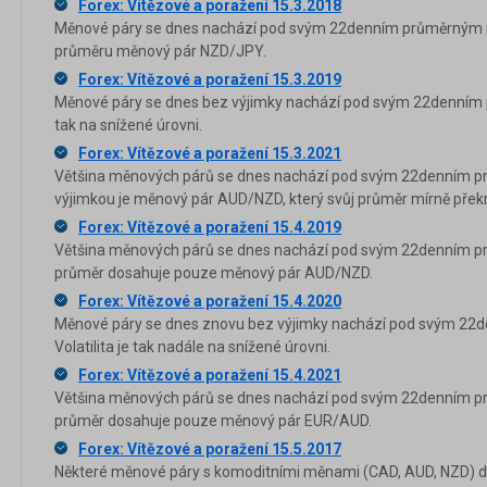
Forex: Vítězové a poražení 15.3.2018
Měnové páry se dnes nachází pod svým 22denním průměrným ro
průměru měnový pár NZD/JPY.
Forex: Vítězové a poražení 15.3.2019
Měnové páry se dnes bez výjimky nachází pod svým 22denním p
tak na snížené úrovni.
Forex: Vítězové a poražení 15.3.2021
Většina měnových párů se dnes nachází pod svým 22denním p
výjimkou je měnový pár AUD/NZD, který svůj průměr mírně překr
Forex: Vítězové a poražení 15.4.2019
Většina měnových párů se dnes nachází pod svým 22denním p
průměr dosahuje pouze měnový pár AUD/NZD.
Forex: Vítězové a poražení 15.4.2020
Měnové páry se dnes znovu bez výjimky nachází pod svým 22
Volatilita je tak nadále na snížené úrovni.
Forex: Vítězové a poražení 15.4.2021
Většina měnových párů se dnes nachází pod svým 22denním p
průměr dosahuje pouze měnový pár EUR/AUD.
Forex: Vítězové a poražení 15.5.2017
Některé měnové páry s komoditními měnami (CAD, AUD, NZD) dn