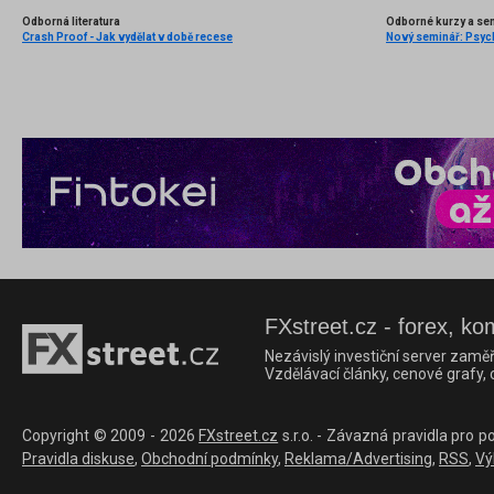
Odborná literatura
Odborné kurzy a se
Crash Proof - Jak vydělat v době recese
FXstreet.cz - forex, ko
Nezávislý investiční server zaměř
Vzdělávací články, cenové grafy,
Copyright © 2009 - 2026
FXstreet.cz
s.r.o. - Závazná pravidla pro p
Pravidla diskuse
,
Obchodní podmínky
,
Reklama/Advertising
,
RSS
,
Vý