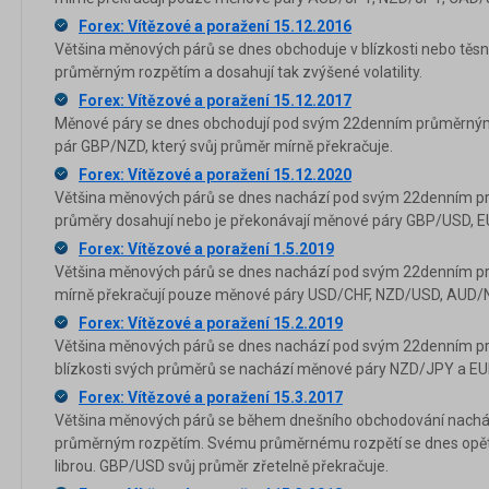
Forex: Vítězové a poražení 15.12.2016
Většina měnových párů se dnes obchoduje v blízkosti nebo tě
průměrným rozpětím a dosahují tak zvýšené volatility.
Forex: Vítězové a poražení 15.12.2017
Měnové páry se dnes obchodují pod svým 22denním průměrným
pár GBP/NZD, který svůj průměr mírně překračuje.
Forex: Vítězové a poražení 15.12.2020
Většina měnových párů se dnes nachází pod svým 22denním p
průměry dosahují nebo je překonávají měnové páry GBP/USD, 
Forex: Vítězové a poražení 1.5.2019
Většina měnových párů se dnes nachází pod svým 22denním p
mírně překračují pouze měnové páry USD/CHF, NZD/USD, AUD
Forex: Vítězové a poražení 15.2.2019
Většina měnových párů se dnes nachází pod svým 22denním p
blízkosti svých průměrů se nachází měnové páry NZD/JPY a E
Forex: Vítězové a poražení 15.3.2017
Většina měnových párů se během dnešního obchodování nach
průměrným rozpětím. Svému průměrnému rozpětí se dnes opět p
librou. GBP/USD svůj průměr zřetelně překračuje.