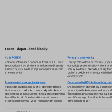
Forex - doporučené články:
Co je FOREX?
Forex pro začátečníky
Základní informace o finančním trhu FOREX. Forex
Forex je celosvětová burzovní síť, v jej
je obchodování s cizími měnami (forex trading) a je
obchoduje se všemi světovými měnami,
zároveň největším a také nejlikvidnějším finančním
koruny. Na forexu obchodují banky, fondy
trhem na světě.
brokeři a podobné instituce, ale také jedn
otevřený všem.
Forex brokeři - jak správně vybrat
V podstatě každého, kdo by chtěl obchodovat forex,
Snem některých obchodníků je obchodo
čeká jednou rozhodování o tom, s jakým brokerem
nutnosti jakéhokoliv zásahu do obchod
(přeloženo jako makléř/broker nebo zprostředkovatel)
fikce nebo reálná záležitost? Kolik z nás
by chtěl mít co do činění a svěřil mu své finance
"roboti" mohou profitabilně obchodovat
určené k obchodování. Velmi rád bych vám přiblížil
principech fungují?
problematiku výběru brokera, rozdíl mezi
jednotlivými typy brokerů a v neposlední řadě uvedu
několik příkladů nejznámějších z nich.