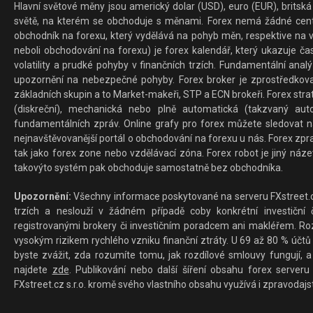
Hlavní světové měny jsou americký dolar (USD), euro (EUR), britská 
světě, na kterém se obchoduje s měnami. Forex nemá žádné centrál
obchodník na forexu, který vydělává na pohyb měn, respektive na v
neboli obchodování na forexu) je forex kalendář, který ukazuje č
volatility a prudké pohyby v finančních trzích. Fundamentální ana
upozornění na nebezpečné pohyby. Forex broker je zprostředkov
základních skupin a to Market-makeři, STP a ECN brokeři. Forex stra
(diskreční), mechanická nebo plně automatická (takzvaný aut
fundamentálních zpráv. Online grafy pro forex můžete sledovat na 
nejnavštěvovanější portál o obchodování na forexu u nás. Forex zprav
tak jako forex zone nebo vzdělávací zóna. Forex robot je jiný náz
takovýto systém pak obchoduje samostatně bez obchodníka.
Upozornění:
Všechny informace poskytované na serveru FXstreet.cz
trzích a neslouží v žádném případě coby konkrétní investiční č
registrovanými brokery či investičním poradcem ani makléřem. Rozd
vysokým rizikem rychlého vzniku finanční ztráty. U 69 až 80 % účtů 
byste zvážit, zda rozumíte tomu, jak rozdílové smlouvy fungují, a
najdete
zde
. Publikování nebo další šíření obsahu forex serveru
FXstreet.cz s.r.o. kromě svého vlastního obsahu využívá i zpravodajs