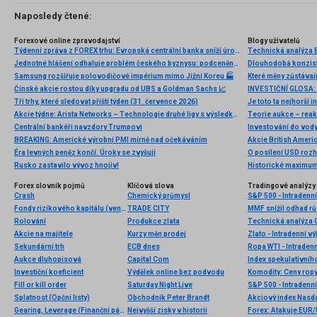
Naposledy čtené:
Forexové online zpravodajství
Blogy uživatelů
Týdenní zpráva z FOREX trhu: Evropská centrální banka sníží úrokové sazby o dalších 25 bb, rizikem je 50 bb
Technická analýza B
Jednotné hlášení odhaluje problém českého byznysu: podceněnou digitalizaci v malých a středních podnicích
Samsung rozšiřuje polovodičové impérium mimo Jižní Koreu 🏭
Které měny zůstávaj
Čínské akcie rostou díky upgradu od UBS a Goldman Sachs 📈
Tři trhy, které sledovat příští týden (31. července 2026)
Je toto ta nejhorší 
Akcie týdne: Arista Networks – Technologie druhé ligy s výsledky první ligy
Teorie aukce – reakčn
Centrální bankéři navzdory Trumpovi
Investování do vod
BREAKING: Americké výrobní PMI mírně nad očekáváním
Akcie British Ameri
Éra levných peněz končí. Úroky se zvyšují
O posílení USD rozho
Rusko zastavilo vývoz hnojiv!
Historické maximum
Forex slovník pojmů
Klíčová slova
Tradingové analýzy 
Crash
Chemický průmysl
S&P 500 - Intradenn
Fondy rizikového kapitálu (venture capital)
TRADE CITY
MMF snížil odhad r
Rolování
Produkce zlata
Technická analýza
Akcie na majitele
Kurzy měn prodej
Zlato - Intradenní v
Sekundární trh
ECB dnes
Ropa WTI - Intraden
Aukce dluhopisová
Capital Com
Index spekulativníh
Investiční koeficient
Výdělek online bez podvodu
Fill or kill order
Saturday Night Live
S&P 500 - Intradenn
Splatnost (Opční listy)
Obchodník Peter Brandt
Akciový index Nasda
Gearing, Leverage (Finanční páka)
Nejvyšší zisky v historii
Forex: Atakuje EUR