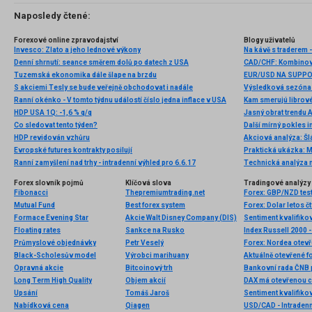
Naposledy čtené:
Forexové online zpravodajství
Blogy uživatelů
Invesco: Zlato a jeho lednové výkony
Na kávě s traderem -
Denní shrnutí: seance směrem dolů po datech z USA
CAD/CHF: Kombinova
Tuzemská ekonomika dále šlape na brzdu
EUR/USD NA SUPP
S akciemi Tesly se bude veřejně obchodovat i nadále
Výsledková sezóna 
Ranní okénko - V tomto týdnu událostí číslo jedna inflace v USA
Kam smerujú librov
HDP USA 1Q: -1,6 % q/q
Jasný obrat trendu 
Co sledovat tento týden?
HDP revidován vzhůru
Evropské futures kontrakty posilují
Praktická ukázka:
Ranní zamyšlení nad trhy - intradenní výhled pro 6.6.17
Technická analýza
Forex slovník pojmů
Klíčová slova
Tradingové analýzy 
Fibonacci
Thepremiumtrading.net
Forex: GBP/NZD test
Mutual Fund
Best forex system
Forex: Dolar letos čt
Formace Evening Star
Akcie Walt Disney Company (DIS)
Sentiment kvalifiko
Floating rates
Sankce na Rusko
Index Russell 2000 -
Průmyslové objednávky
Petr Veselý
Forex: Nordea otevř
Black-Scholesův model
Výrobci marihuany
Aktuálně otevřené f
Opravná akcie
Bitcoinový trh
Bankovní rada ČNB 
Long Term High Quality
Objem akcií
DAX má otevřenou c
Upsání
Tomáš Jaroš
Sentiment kvalifiko
Nabídková cena
Qiagen
USD/CAD - Intradenn