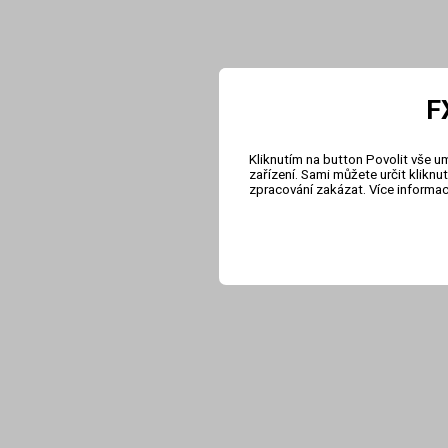
F
Kliknutím na button Povolit vše u
zařízení. Sami můžete určit klikn
zpracování zakázat. Více informa