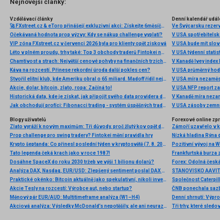
Nejnovější články:
Vzdělávací články
Denní kalendář udál
🚀 FXstreet.cz & eToro přinášejí exkluzivní akci: Získejte 6měsíční členství ve VIP zóně ZDARMA
Ve Švýcarsku rezer
Očekávaná hodnota prop výzvy: Kdy se nákup challenge vyplatí?
V USA spotřebitelsk
VIP zóna FXstreet.cz v červenci 2026 byla pro klienty opět zisková
V USA bude mít slo
Léto v plném proudu, trhy také: Top 3 obchody traderů Fintokei na indexech a zlatě
V USA týdenní statist
Chamtivost a strach: Největší cenové pohyby na finančních trzích (červenec 2026)
V Kanadě Ivey index
Káva na rozcestí. Přinese rekordní úroda další pokles cen?
V USA průměrný hod
Stvořil elitní klub, kde Ameriku obral o 65 miliard. Madoff řídil největší Ponzi dějin
V USA míra nezaměs
Akcie, dolar, bitcoin, zlato, ropa: Začíná to!
V USA NFP report z
Historická data, kde je získat, jak připojit svého data providera do MultiCharts a proč je budeme potřebovat? (4. díl)
V Kanadě míra neza
Jak obchodují profíci: Fibonacci trading - systém úspěšných traderů
V USA zásoby zemní
Blogy uživatelů
Forexové online zp
Zlato vyráží k novým maximům: Tři důvody, proč žlutý kov opět dominuje
Prop challenge pro swing tradery? Fintokei mění pravidla hry
Nízká hladina Rýna 
Krypto šeptanda: Co přinesl poslední týden v kryptosvětě (7. 8. 2026)
Pozitivní vývoj na Wa
Tato legenda čeká krach jako v roce 1987!
Frankfurtská burza 
Dosáhne SpaceX do roku 2030 tržeb ve výši 1 bilionu dolarů?
Analýza DAX, Nasdaq, EUR/USD: Zlepšený sentiment poslal DAX na nová maxima
Praktické okénko: Bitcoin aktuálně jako spekulativní, nikoli investiční aktivum
Akcie Tesly na rozcestí: Výrobce aut, nebo startup?
Měnový pár EUR/AUD: Multitimeframe analýza (W1–H4)
Denní shrnutí: Výpro
Akciová analýza: Výsledky McDonald’s nepotěšily, ale ani neurazily. Jakou vizi společnost prezentovala?
Tři trhy, které sledo