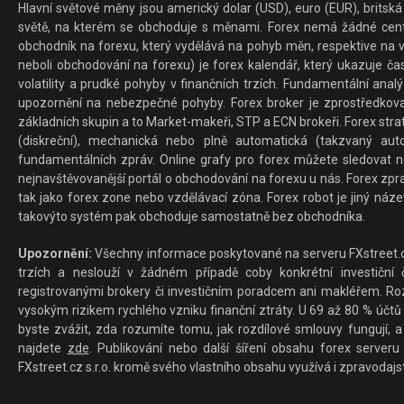
Hlavní světové měny jsou americký dolar (USD), euro (EUR), britská 
světě, na kterém se obchoduje s měnami. Forex nemá žádné centrál
obchodník na forexu, který vydělává na pohyb měn, respektive na v
neboli obchodování na forexu) je forex kalendář, který ukazuje č
volatility a prudké pohyby v finančních trzích. Fundamentální ana
upozornění na nebezpečné pohyby. Forex broker je zprostředkov
základních skupin a to Market-makeři, STP a ECN brokeři. Forex stra
(diskreční), mechanická nebo plně automatická (takzvaný aut
fundamentálních zpráv. Online grafy pro forex můžete sledovat na 
nejnavštěvovanější portál o obchodování na forexu u nás. Forex zprav
tak jako forex zone nebo vzdělávací zóna. Forex robot je jiný náz
takovýto systém pak obchoduje samostatně bez obchodníka.
Upozornění:
Všechny informace poskytované na serveru FXstreet.cz
trzích a neslouží v žádném případě coby konkrétní investiční č
registrovanými brokery či investičním poradcem ani makléřem. Rozd
vysokým rizikem rychlého vzniku finanční ztráty. U 69 až 80 % účtů 
byste zvážit, zda rozumíte tomu, jak rozdílové smlouvy fungují, a
najdete
zde
. Publikování nebo další šíření obsahu forex serveru
FXstreet.cz s.r.o. kromě svého vlastního obsahu využívá i zpravodajs