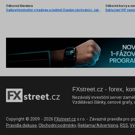
Odborná literatura
Odborné kurzy a se
Světový bestseller o tradingu v češtině! Úspěšní obchodníci: Jak běžní lidé porážejí Wall Street v jeho vlastní hře
Exkluzivní VIP semi
FXstreet.cz - forex, ko
Nezávislý investiční server zaměř
Vzdělávací články, cenové grafy,
Copyright © 2009 - 2026
FXstreet.cz
s.r.o. - Závazná pravidla pro p
Pravidla diskuse
,
Obchodní podmínky
,
Reklama/Advertising
,
RSS
,
Vý