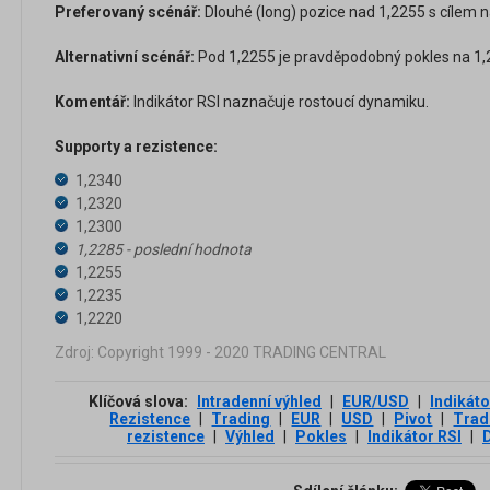
Preferovaný scénář:
Dlouhé (long) pozice nad 1,2255 s cílem n
Alternativní scénář:
Pod 1,2255 je pravděpodobný pokles na 1,2
Komentář:
Indikátor RSI naznačuje rostoucí dynamiku.
Supporty a rezistence:
1,2340
1,2320
1,2300
1,2285 - poslední hodnota
1,2255
1,2235
1,2220
Zdroj: Copyright 1999 - 2020 TRADING CENTRAL
Klíčová slova:
Intradenní výhled
|
EUR/USD
|
Indikáto
Rezistence
|
Trading
|
EUR
|
USD
|
Pivot
|
Trad
rezistence
|
Výhled
|
Pokles
|
Indikátor RSI
|
D