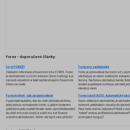
Forex - doporučené články:
Co je FOREX?
Forex pro začátečníky
Základní informace o finančním trhu FOREX. Forex
Forex je celosvětová burzovní síť, v jej
je obchodování s cizími měnami (forex trading) a je
obchoduje se všemi světovými měnami,
zároveň největším a také nejlikvidnějším finančním
koruny. Na forexu obchodují banky, fondy
trhem na světě.
brokeři a podobné instituce, ale také jedn
otevřený všem.
Forex brokeři - jak správně vybrat
V podstatě každého, kdo by chtěl obchodovat forex,
Snem některých obchodníků je obchodo
čeká jednou rozhodování o tom, s jakým brokerem
nutnosti jakéhokoliv zásahu do obchod
(přeloženo jako makléř/broker nebo zprostředkovatel)
fikce nebo reálná záležitost? Kolik z nás
by chtěl mít co do činění a svěřil mu své finance
"roboti" mohou profitabilně obchodovat
určené k obchodování. Velmi rád bych vám přiblížil
principech fungují?
problematiku výběru brokera, rozdíl mezi
jednotlivými typy brokerů a v neposlední řadě uvedu
několik příkladů nejznámějších z nich.