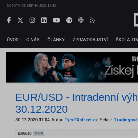
SOBOTA 08. SRPNA 2026 14:42
ÚVOD
O NÁS
ČLÁNKY
ZPRAVODAJSTVÍ
ŠKOLA TR
EUR/USD - Intradenní výh
30.12.2020
30.12.2020 07:04
Autor:
Tým FXstreet.cz
Sekce:
Tradingové 