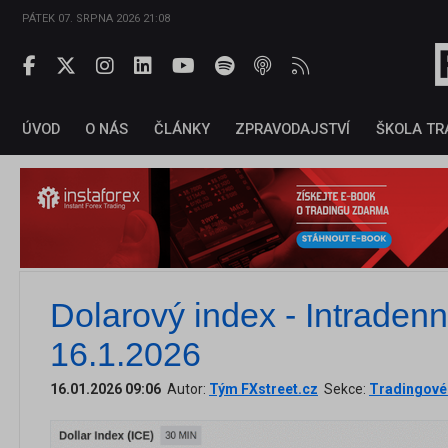
PÁTEK 07. SRPNA 2026 21:08
ÚVOD
O NÁS
ČLÁNKY
ZPRAVODAJSTVÍ
ŠKOLA TR
Dolarový index - Intradenn
16.1.2026
16.01.2026 09:06
Autor:
Tým FXstreet.cz
Sekce:
Tradingové 