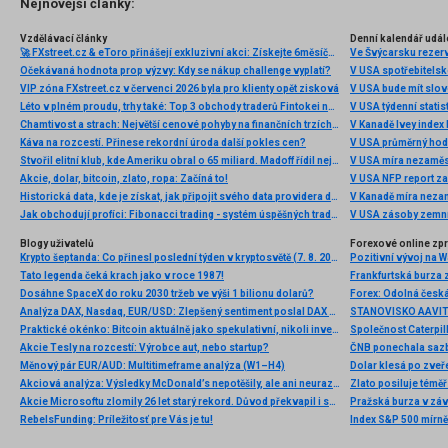
Nejnovější články:
Vzdělávací články
Denní kalendář udál
🚀 FXstreet.cz & eToro přinášejí exkluzivní akci: Získejte 6měsíční členství ve VIP zóně ZDARMA
Ve Švýcarsku rezer
Očekávaná hodnota prop výzvy: Kdy se nákup challenge vyplatí?
V USA spotřebitelsk
VIP zóna FXstreet.cz v červenci 2026 byla pro klienty opět zisková
V USA bude mít slo
Léto v plném proudu, trhy také: Top 3 obchody traderů Fintokei na indexech a zlatě
V USA týdenní statist
Chamtivost a strach: Největší cenové pohyby na finančních trzích (červenec 2026)
V Kanadě Ivey index
Káva na rozcestí. Přinese rekordní úroda další pokles cen?
V USA průměrný hod
Stvořil elitní klub, kde Ameriku obral o 65 miliard. Madoff řídil největší Ponzi dějin
V USA míra nezaměs
Akcie, dolar, bitcoin, zlato, ropa: Začíná to!
V USA NFP report z
Historická data, kde je získat, jak připojit svého data providera do MultiCharts a proč je budeme potřebovat? (4. díl)
V Kanadě míra neza
Jak obchodují profíci: Fibonacci trading - systém úspěšných traderů
V USA zásoby zemní
Blogy uživatelů
Forexové online zp
Krypto šeptanda: Co přinesl poslední týden v kryptosvětě (7. 8. 2026)
Pozitivní vývoj na Wa
Tato legenda čeká krach jako v roce 1987!
Frankfurtská burza 
Dosáhne SpaceX do roku 2030 tržeb ve výši 1 bilionu dolarů?
Analýza DAX, Nasdaq, EUR/USD: Zlepšený sentiment poslal DAX na nová maxima
Praktické okénko: Bitcoin aktuálně jako spekulativní, nikoli investiční aktivum
Akcie Tesly na rozcestí: Výrobce aut, nebo startup?
Měnový pár EUR/AUD: Multitimeframe analýza (W1–H4)
Dolar klesá po zveře
Akciová analýza: Výsledky McDonald’s nepotěšily, ale ani neurazily. Jakou vizi společnost prezentovala?
Zlato posiluje téměř 
Akcie Microsoftu zlomily 26 let starý rekord. Důvod překvapil i samotné investory
Pražská burza v záv
RebelsFunding: Príležitosť pre Vás je tu!
Index S&P 500 mírně 