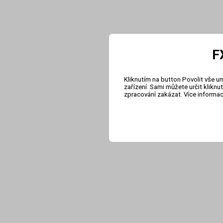
F
Kliknutím na button Povolit vše u
zařízení. Sami můžete určit klikn
zpracování zakázat. Více informa