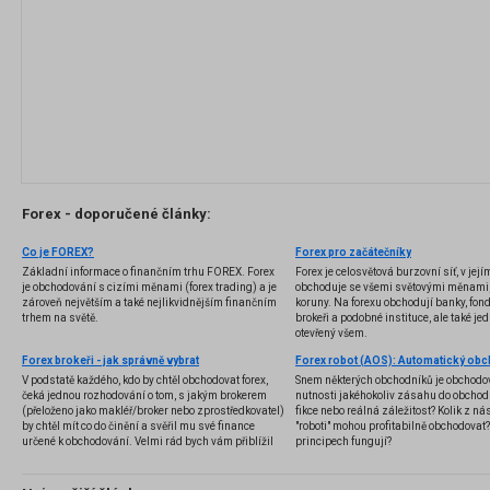
Forex - doporučené články:
Co je FOREX?
Forex pro začátečníky
Základní informace o finančním trhu FOREX. Forex
Forex je celosvětová burzovní síť, v jej
je obchodování s cizími měnami (forex trading) a je
obchoduje se všemi světovými měnami,
zároveň největším a také nejlikvidnějším finančním
koruny. Na forexu obchodují banky, fondy
trhem na světě.
brokeři a podobné instituce, ale také jedn
otevřený všem.
Forex brokeři - jak správně vybrat
V podstatě každého, kdo by chtěl obchodovat forex,
Snem některých obchodníků je obchodo
čeká jednou rozhodování o tom, s jakým brokerem
nutnosti jakéhokoliv zásahu do obchod
(přeloženo jako makléř/broker nebo zprostředkovatel)
fikce nebo reálná záležitost? Kolik z nás
by chtěl mít co do činění a svěřil mu své finance
"roboti" mohou profitabilně obchodovat
určené k obchodování. Velmi rád bych vám přiblížil
principech fungují?
problematiku výběru brokera, rozdíl mezi
jednotlivými typy brokerů a v neposlední řadě uvedu
několik příkladů nejznámějších z nich.