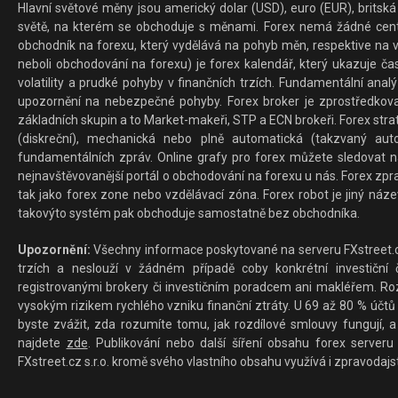
Hlavní světové měny jsou americký dolar (USD), euro (EUR), britská 
světě, na kterém se obchoduje s měnami. Forex nemá žádné centrál
obchodník na forexu, který vydělává na pohyb měn, respektive na v
neboli obchodování na forexu) je forex kalendář, který ukazuje č
volatility a prudké pohyby v finančních trzích. Fundamentální ana
upozornění na nebezpečné pohyby. Forex broker je zprostředkov
základních skupin a to Market-makeři, STP a ECN brokeři. Forex stra
(diskreční), mechanická nebo plně automatická (takzvaný aut
fundamentálních zpráv. Online grafy pro forex můžete sledovat na 
nejnavštěvovanější portál o obchodování na forexu u nás. Forex zprav
tak jako forex zone nebo vzdělávací zóna. Forex robot je jiný náz
takovýto systém pak obchoduje samostatně bez obchodníka.
Upozornění:
Všechny informace poskytované na serveru FXstreet.cz
trzích a neslouží v žádném případě coby konkrétní investiční č
registrovanými brokery či investičním poradcem ani makléřem. Rozd
vysokým rizikem rychlého vzniku finanční ztráty. U 69 až 80 % účtů 
byste zvážit, zda rozumíte tomu, jak rozdílové smlouvy fungují, a
najdete
zde
. Publikování nebo další šíření obsahu forex serveru
FXstreet.cz s.r.o. kromě svého vlastního obsahu využívá i zpravodajs