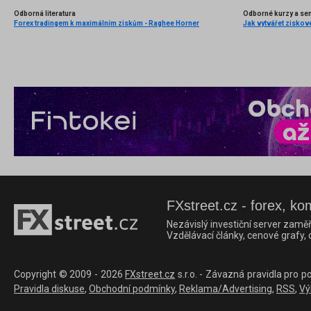
Odborná literatura
Odborné kurzy a se
Forex tradingem k maximálním ziskům - Raghee Horner
Jak vytvářet ziskov
FXstreet.cz - forex, ko
Nezávislý investiční server zaměř
Vzdělávací články, cenové grafy,
Copyright © 2009 - 2026
FXstreet.cz
s.r.o. - Závazná pravidla pro p
Pravidla diskuse
,
Obchodní podmínky
,
Reklama/Advertising
,
RSS
,
Vý