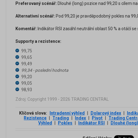
Preferovaný scénář:
Dlouhé (long) pozice nad 99,20 s cílem na 
Alternativní scénář:
Pod 99,20 je pravděpodobný pokles na 99,
Komentář:
Indikátor RSI zasáhl neutrální oblast 50 % a otáčí s
Supporty a rezistence:
99,75
99,65
99,49
99,34 - poslední hodnota
99,20
99,05
98,93
Zdroj: Copyright 1999 - 2026 TRADING CENTRAL
Klíčová slova:
Intradenní výhled
|
Dolarový index
|
Indik
Rezistence
|
Trading
|
Index
|
Pivot
|
Trading Centr
Výhled
|
Pokles
|
Indikátor RSI
|
Dlouhé (long