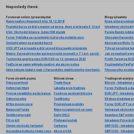
Naposledy čtené:
Forexové online zpravodajství
Blogy uživatelů
Ranní nadhoz finančních trhů 18.12.2018
Ropa silně promluví 
Pražská burza se drží u maxim od února, dnes si připsala 0,13 pct
Intradenní obchody I
USA: Obchodní bilance, Index ISM služeb
Forex: Vyhlídka na razantnější růst úroků potěšila euro
Stínování Evropské 
Smíšený vývoj na pražské burze
USD/JPY se propadá a drží se pod klouzavým průměrem
Trhy už nezajímá te
Makro: Evropský prodej aut meziročně zpomalil o 7,1 pct, oproti říjnu vzrostl
Jak se neutopit v gr
Technická analýza páru EUR/USD na 12. července 2023
FedEx je ve svém výhledu opatrný, ale akcie rostou
Používatelia PayPal
Itálie nebude žádat o úvěr z Evropského stabilizačního mechanismu
Fibonacciho postupno
Forex slovník pojmů
Klíčová slova
Tradingové analýzy 
Výnosový fond
Trade Huze
Bitcoin - Intradenní
Defenzivní tituly
Lákadla prop tradingu
Forex: Pullback a d
Princip největšího počtu transakcí
Fondy na spotové bitcoiny
EUR/JPY - Intradenn
Odborná péče
TopMonks
EK dnes představí p
At the money opce
Průmyslové podniky
Forex: EUR/JPY se o
Balanced Funds
Měny rozvíjejících se zemí
Swingové obchodov
Splátkový prodej
Daily OHLC
Agentura S&P potvr
Fill or kill
Přehnaný pohyb
Intradenní Price Ac
Objem obchodů (volume)
Cerberus
GBP/USD - Intradenn
Ascending bottoms (vyšší cenová dna)
Akcie v USA
GBP/USD - Intradenn