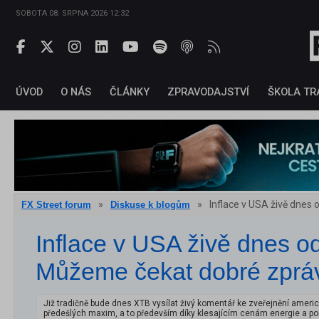
SOBOTA 08. SRPNA 2026 12:32
ÚVOD
O NÁS
ČLÁNKY
ZPRAVODAJSTVÍ
ŠKOLA TR
»
»
Inflace v USA živě dnes
FX Street forum
Diskuse k blogům
Inflace v USA živě dnes o
Můžeme čekat dobré zprá
Již tradičně bude dnes XTB vysílat živý komentář ke zveřejnění ameri
předešlých maxim, a to především díky klesajícím cenám energie a p