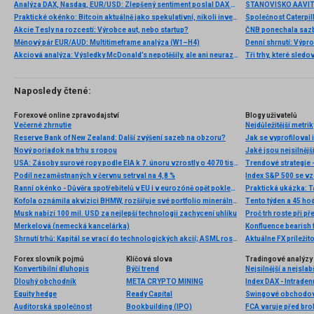
Analýza DAX, Nasdaq, EUR/USD: Zlepšený sentiment poslal DAX na nová maxima
Praktické okénko: Bitcoin aktuálně jako spekulativní, nikoli investiční aktivum
Akcie Tesly na rozcestí: Výrobce aut, nebo startup?
Měnový pár EUR/AUD: Multitimeframe analýza (W1–H4)
Denní shrnutí: Výpro
Akciová analýza: Výsledky McDonald’s nepotěšily, ale ani neurazily. Jakou vizi společnost prezentovala?
Tři trhy, které sledo
Naposledy čtené:
Forexové online zpravodajství
Blogy uživatelů
Večerné zhrnutie
Nejdůležitější metri
Reserve Bank of New Zealand: Další zvýšení sazeb na obzoru?
Jak se vyprofiloval
Nový poriadok na trhu s ropou
Jaké jsou nejsilnější
USA: Zásoby surové ropy podle EIA k 7. únoru vzrostly o 4070 tis. barelů
Trendové strategie 
Podíl nezaměstnaných v červnu setrval na 4,8 %
Ranní okénko - Důvěra spotřebitelů v EU i v eurozóně opět poklesla
Praktická ukázka: T
Kofola oznámila akvizici BHMW, rozšiřuje své portfolio minerálních vod
Tento týden a 45 hod
Musk nabízí 100 mil. USD za nejlepší technologii zachycení uhlíku
Merkelová (nemecká kancelárka)
Konfluence bearish
Shrnutí trhů: Kapitál se vrací do technologických akcií; ASML roste o 2,5 % 🚀
Aktuálne FX príleži
Forex slovník pojmů
Klíčová slova
Tradingové analýzy 
Konvertibilní dluhopis
Býčí trend
Nejsilnější a nejsla
Dlouhý obchodník
META CRYPTO MINING
Index DAX - Intraden
Equity hedge
Ready Capital
Swingové obchodov
Auditorská společnost
Bookbuilding (IPO)
FCA varuje před b