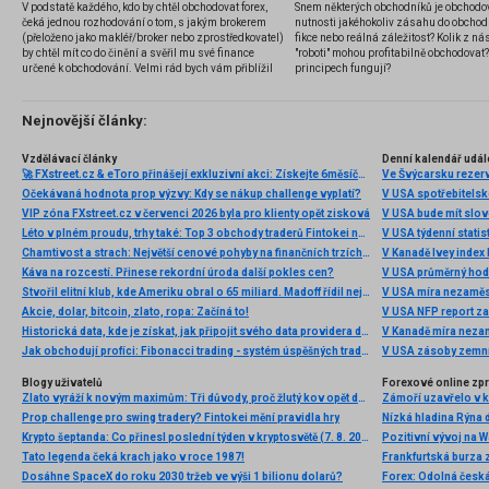
V podstatě každého, kdo by chtěl obchodovat forex,
Snem některých obchodníků je obchodo
čeká jednou rozhodování o tom, s jakým brokerem
nutnosti jakéhokoliv zásahu do obchod
(přeloženo jako makléř/broker nebo zprostředkovatel)
fikce nebo reálná záležitost? Kolik z nás
by chtěl mít co do činění a svěřil mu své finance
"roboti" mohou profitabilně obchodovat
určené k obchodování. Velmi rád bych vám přiblížil
principech fungují?
problematiku výběru brokera, rozdíl mezi
jednotlivými typy brokerů a v neposlední řadě uvedu
několik příkladů nejznámějších z nich.
Nejnovější články:
Vzdělávací články
Denní kalendář udál
🚀 FXstreet.cz & eToro přinášejí exkluzivní akci: Získejte 6měsíční členství ve VIP zóně ZDARMA
Ve Švýcarsku rezer
Očekávaná hodnota prop výzvy: Kdy se nákup challenge vyplatí?
V USA spotřebitelsk
VIP zóna FXstreet.cz v červenci 2026 byla pro klienty opět zisková
V USA bude mít slo
Léto v plném proudu, trhy také: Top 3 obchody traderů Fintokei na indexech a zlatě
V USA týdenní statist
Chamtivost a strach: Největší cenové pohyby na finančních trzích (červenec 2026)
V Kanadě Ivey index
Káva na rozcestí. Přinese rekordní úroda další pokles cen?
V USA průměrný hod
Stvořil elitní klub, kde Ameriku obral o 65 miliard. Madoff řídil největší Ponzi dějin
V USA míra nezaměs
Akcie, dolar, bitcoin, zlato, ropa: Začíná to!
V USA NFP report z
Historická data, kde je získat, jak připojit svého data providera do MultiCharts a proč je budeme potřebovat? (4. díl)
V Kanadě míra neza
Jak obchodují profíci: Fibonacci trading - systém úspěšných traderů
V USA zásoby zemní
Blogy uživatelů
Forexové online zp
Zlato vyráží k novým maximům: Tři důvody, proč žlutý kov opět dominuje
Prop challenge pro swing tradery? Fintokei mění pravidla hry
Nízká hladina Rýna 
Krypto šeptanda: Co přinesl poslední týden v kryptosvětě (7. 8. 2026)
Pozitivní vývoj na Wa
Tato legenda čeká krach jako v roce 1987!
Frankfurtská burza 
Dosáhne SpaceX do roku 2030 tržeb ve výši 1 bilionu dolarů?