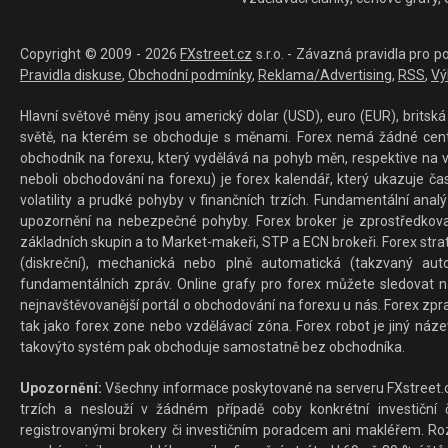
Copyright © 2009 - 2026
FXstreet.cz
s.r.o. - Závazná pravidla pro p
Pravidla diskuse
,
Obchodní podmínky
,
Reklama/Advertising
,
RSS
,
Vý
Hlavní světové měny jsou americký dolar (USD), euro (EUR), britská 
světě, na kterém se obchoduje s měnami. Forex nemá žádné centrál
obchodník na forexu, který vydělává na pohyb měn, respektive na v
neboli obchodování na forexu) je forex kalendář, který ukazuje č
volatility a prudké pohyby v finančních trzích. Fundamentální ana
upozornění na nebezpečné pohyby. Forex broker je zprostředkov
základních skupin a to Market-makeři, STP a ECN brokeři. Forex stra
(diskreční), mechanická nebo plně automatická (takzvaný aut
fundamentálních zpráv. Online grafy pro forex můžete sledovat na 
nejnavštěvovanější portál o obchodování na forexu u nás. Forex zprav
tak jako forex zone nebo vzdělávací zóna. Forex robot je jiný náz
takovýto systém pak obchoduje samostatně bez obchodníka.
Upozornění:
Všechny informace poskytované na serveru FXstreet.cz
trzích a neslouží v žádném případě coby konkrétní investiční č
registrovanými brokery či investičním poradcem ani makléřem. Rozd