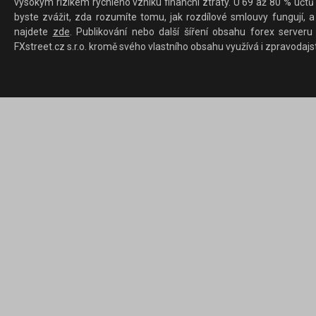
vysokým rizikem rychlého vzniku finanční ztráty. U 69 až 80 % účtů 
byste zvážit, zda rozumíte tomu, jak rozdílové smlouvy fungují, a
najdete
zde
. Publikování nebo další šíření obsahu forex serveru
FXstreet.cz s.r.o. kromě svého vlastního obsahu využívá i zpravodajs