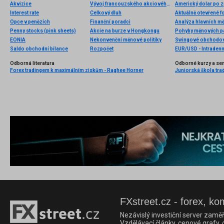
Akvizice
Vývoj francouzského akciového indexu CAC 40
Americký dolar po z
Interest rate
Celkový dluh
Aktuálně otevřené f
Opce v penězích
Finanční poradci
Analýza hlavních m
Penny stocks (pink sheets)
Akcie na burze v Hongkongu
Pohyby měnových pá
EONIA
Nekonvenční měnové politiky
Swingové obchodová
Saldo obchodní bilance
Rozpočet
EUR/USD - Intradenn
Odborná literatura
Odborné kurzy a se
Forex tradingem k maximálním ziskům - Raghee Horner
Juniorská škola trad
FXstreet.cz - forex, ko
Nezávislý investiční server zaměř
Vzdělávací články, cenové grafy,