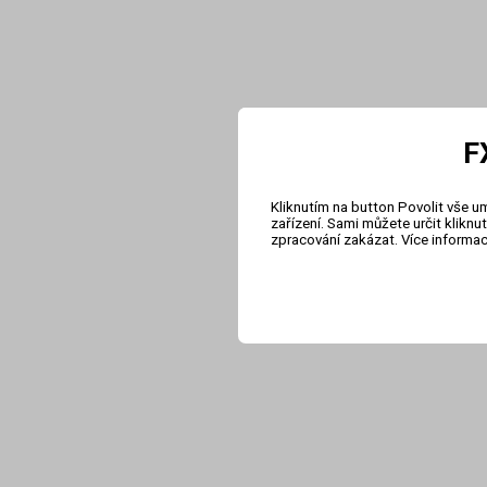
F
Kliknutím na button Povolit vše u
zařízení. Sami můžete určit klikn
zpracování zakázat. Více informa