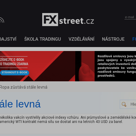
DAJSTVÍ
ŠKOLA TRADINGU
VZDĚLÁVÁNÍ
NÁSTROJE
F
Ropa zůstává stále levná
ále levná
ěkolika vakcín vystřelily akciové indexy vzhůru. Ani průmyslové a zemědělské ko
 americký WTI kontrakt nemá sílu se dostat ani na letních 43 USD za barel.