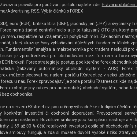
 - Závazná pravidla pro používání portálu najdete zde:
Právní prohlášení
ma/Advertising
,
RSS
,
Výběr článků o FOREX
D), euro (EUR), britská libra (GBP), japonský jen (JPY) a švýcarský fra
orex nemá žádné centrální sídlo a je to takzvaný OTC trh, který prop
hyb měn, respektive na vzájemných pohybech měn. Základním nástrojem p
lendář, který ukazuje časy vyhlašování důležitých fundamentálních z
rzích. Fundamentální analýza a makroenomika pro tradera neslouží pro 
broker je zprostředkoval pro obchodování mezi forexem a forexovým
 ECN brokeři. Forex strategie je postup, pod kterého forex obchodník o
matická (takzvaný automatický obchodní systém - AOS). Forex f
rex můžete sledovat na našem portálu FXstreet.cz v sekci užitečné ná
forexu u nás. Forex zpravodajství je zóna portálu FXstreet.cz, kde najde
Forex robot je jiný název pro automatický obchodní systém, nebo také
 bez obchodníka.
 na serveru FXstreet.cz jsou určeny výhradně ke studijním účelům tém
konkrétní investiční či obchodní doporučení. Provozovatel serveru
adcem ani makléřem. Rozdílové smlouvy jsou komplexní nástroje a v důs
ráty. U 69 až 80 % účtů retailových investorů došlo při obchodování s 
lové smlouvy fungují, a zda si můžete dovolit vysoké riziko ztráty sv