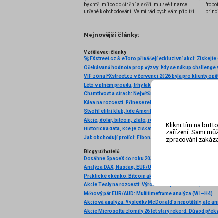
by chtěl mít co do činění a svěřil mu své finance
"robo
určené k obchodování. Velmi rád bych vám přiblížil
princ
problematiku výběru brokera, rozdíl mezi
jednotlivými typy brokerů a v neposlední řadě uvedu
několik příkladů nejznámějších z nich.
Nejnovější články:
Vzdělávací články
Očekávaná hodnota prop výzvy: Kdy se nákup challenge v
VIP zóna FXstreet.cz v červenci 2026 byla pro klienty opě
Káva na rozcestí. Přinese rekordní úroda další pokles c
Akcie, dolar, bitcoin, zlato, ropa: Začíná to!
Kliknutím na butto
zařízení. Sami můž
zpracování zakáza
Blogy uživatelů
Dosáhne SpaceX do roku 2030 tržeb ve výši 1 bilionu dol
Akcie Tesly na rozcestí: Výrobce aut, nebo startup?
Měnový pár EUR/AUD: Multitimeframe analýza (W1–H4)