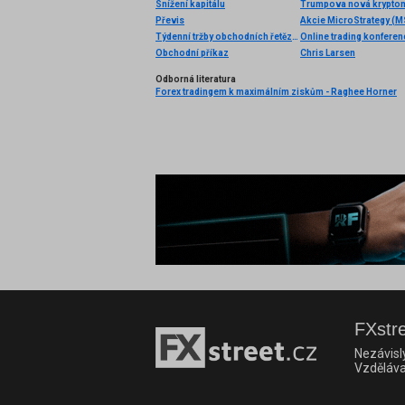
Snížení kapitálu
Trumpova nová krypto
Převis
Akcie MicroStrategy (
Týdenní tržby obchodních řetězců
Online trading konfere
Obchodní příkaz
Chris Larsen
Odborná literatura
Forex tradingem k maximálním ziskům - Raghee Horner
FXstre
Nezávisl
Vzděláva