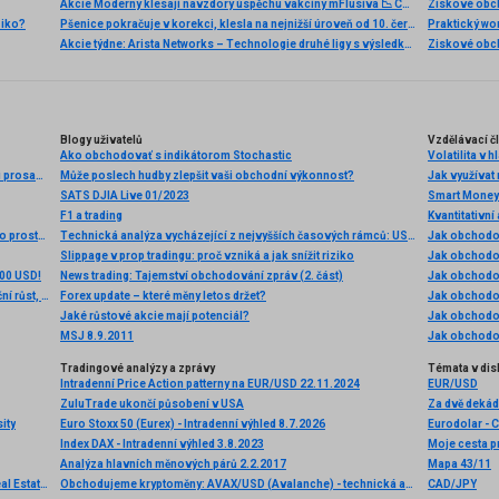
Akcie Moderny klesají navzdory úspěchu vakcíny mFlusiva 📉 Co čeká lídra trhu s mRNA vakcínami?
Ziskové obch
ziko?
Pšenice pokračuje v korekci, klesla na nejnižší úroveň od 10. července 🚩 Sucho, El Niño a Černé moře zůstávají v centru pozornosti
Akcie týdne: Arista Networks – Technologie druhé ligy s výsledky první ligy
Blogy uživatelů
Vzdělávací č
Ako obchodovať s indikátorom Stochastic
Cena Cardana překonala hranici 0,40 USD, mohou se býci prosadit?
Může poslech hudby zlepšit vaši obchodní výkonnost?
Jak využívat
SATS DJIA Live 01/2023
Smart Money 
F1 a trading
Kvantitativní
Technická analýza - Dolar využívá technikého otevřeného prostoru pro pohyb k první rezistenci
Technická analýza vycházející z nejvyšších časových rámců: USD/JPY
Jak obchodova
Slippage v prop tradingu: proč vzniká a jak snížit riziko
Jak obchodova
000 USD!
News trading: Tajemství obchodování zpráv (2. část)
Jak obchodova
Moneta: Výsledky za 2Q25: Silné čtvrtletí, vysoký meziroční růst, zvýšení celoroční projekce
Forex update – které měny letos držet?
Jak obchodova
Jaké růstové akcie mají potenciál?
Jak obchodova
MSJ 8.9.2011
Jak obchodova
Tradingové analýzy a zprávy
Témata v dis
Intradenní Price Action patterny na EUR/USD 22.11.2024
EUR/USD
ZuluTrade ukončí působení v USA
ity
Euro Stoxx 50 (Eurex) - Intradenní výhled 8.7.2026
Eurodolar - 
Index DAX - Intradenní výhled 3.8.2023
Moje cesta p
Analýza hlavních měnových párů 2.2.2017
Mapa 43/11
Vývoj ceny Vanguard Real Estate ETF
Obchodujeme kryptoměny: AVAX/USD (Avalanche) - technická analýza 12.1.2023
CAD/JPY