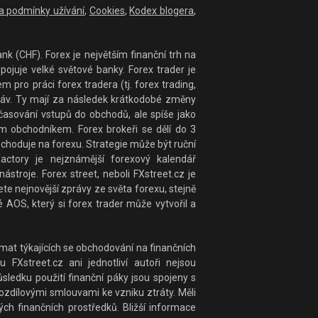
 a podmínky užívání
,
Cookies
,
Kodex blogera
,
nk (CHF). Forex je největším finanční trh na
ojuje velké světové banky. Forex trader je
ro práci forex tradera (tj. forex trading,
práv. Ty mají za následek krátkodobé změny
časování vstupů do obchodů, ale spíše jako
 obchodníkem. Forex brokeři se dělí do 3
bchoduje na forexu. Strategie může být ruční
actory je nejznámější forexový kalendář
stroje. Forex street, neboli FXstreet.cz je
te nejnovější zprávy ze světa forexu, stejně
 AOS, který si forex trader může vytvořil a
at týkajících se obchodování na finančních
 FXstreet.cz ani jednotliví autoři nejsou
ledku použití finanční páky jsou spojeny s
rozdílovými smlouvami ke vzniku ztráty. Měli
ých finančních prostředků. Bližší informace