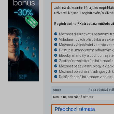
Jste na diskusním fóru jako nepřihlá
uživatel. Nejste-li registrován/a klikn
Registrací na FXstreet.cz můžete zí
Možnost diskutovat s ostatními tr
Vkládání nových příspěvků a zaklá
Možnost vyhledávání v tomto velm
Přístup k uzamčeným odborným čl
Ebooky, manuály a obchodní syst
Zasílání newsletterů a informací o
Možnost psát vlastní blogy a článk
Možnost objednání tradingových k
Další přínosné informace z oblast
Autor
Ropa zůstává stá
Dosud nejsou žádná témata.
Předchozí témata