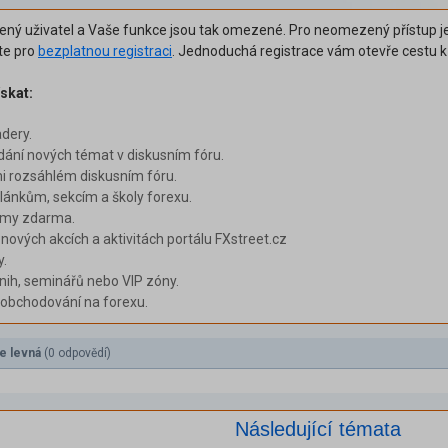
šený uživatel a Vaše funkce jsou tak omezené. Pro neomezený přístup je
ěte pro
bezplatnou registraci
. Jednoduchá registrace vám otevře cestu 
skat:
adery.
dání nových témat v diskusním fóru.
i rozsáhlém diskusním fóru.
ánkům, sekcím a školy forexu.
émy zdarma.
 nových akcích a aktivitách portálu FXstreet.cz
y.
nih, seminářů nebo VIP zóny.
i obchodování na forexu.
le levná
(0 odpovědí)
Následující témata