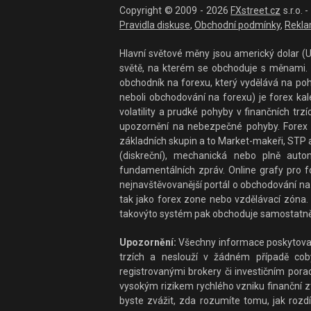
Copyright © 2009 - 2026
FXstreet.cz
s.r.o.
Pravidla diskuse
,
Obchodní podmínky
,
Rekla
Hlavní světové měny jsou americký dolar (US
světě, na kterém se obchoduje s měnami. F
obchodník na forexu, který vydělává na po
neboli obchodování na forexu) je forex ka
volatility a prudké pohyby v finančních t
upozornění na nebezpečné pohyby. Forex 
základních skupin a to Market-makeři, STP a
(diskreční), mechanická nebo plně auto
fundamentálních zpráv. Online grafy pro fo
nejnavštěvovanější portál o obchodování na 
tak jako forex zone nebo vzdělávací zóna. 
takovýto systém pak obchoduje samostatně
Upozornění:
Všechny informace poskytované
trzích a neslouží v žádném případě coby 
registrovanými brokery či investičním por
vysokým rizikem rychlého vzniku finanční zt
byste zvážit, zda rozumíte tomu, jak rozdí