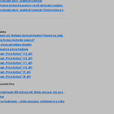
odování akcií - praktický seminář
Praktický workshop technické analýzy + profi obchodní systémy (Záznam semináře)
Ziskové obchodování akcií - praktický seminář (Online přenos nebo osobní účast)
lánky
Volatilita v hlavní roli: Nejlepší obchody traderů Fintokei na zlatě a USD/JPY
 na forexu obchodní seance?
a koncept výběru likvidity
 analýza v prop tradingu
t „Price Action“ (12. díl)
t „Price Action“ (13. díl)
t „Price Action“ (11. díl)
t „Price Action“ (10. díl)
t „Price Action“ (9. díl)
t „Price Action“ (8. díl)
kusním fóru
Za dvě dekády tady bude 400 milionů lidí. Nikdo ale neví, čím se v zemi bude platit
Chat
rop tradingem – ztráta smazána, challenge je v zisku