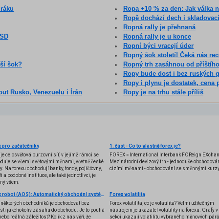
Iráku
Ropa +10 % za den: Jak válka na 
Ropě dochází dech i skladovací
Ropná rally je přehnaná
USD
Ropná rally je u konce
Ropní býci vracejí úder
Ropný šok století! Čeká nás re
lší šok?
Ropný trh zasáhnou od příštího
Ropy bude dost i bez ruských 
Ropy i plynu je dostatek, cena 
out Rusko, Venezuelu i Írán
Ropy je na trhu stále příliš
 pro začátečníky
1. část - Co to vlastně forex je?
 je celosvětová burzovní síť, v jejímž rámci se
FOREX = International Interbank FOReign EXcha
duje se všemi světovými měnami, včetně české
Mezinárodní devizový trh - jednoduše obchodován
y. Na forexu obchodují banky, fondy, pojišťovny,
cizími měnami - obchodování se směnnými kurzy
i a podobné instituce, ale také jednotlivci, je
ený všem.
Forex robot (AOS): Automatický obchodní systém
Forex volatilita
některých obchodníků je obchodovat bez
Forex volatilita, co je volatilita? Velmi užitečným
sti jakéhokoliv zásahu do obchodu. Je to pouhá
nástrojem je ukazatel volatility na forexu. Grafy v 
nebo reálná záležitost? Kolik z nás věří, že
sekci ukazují volatilitu vybraného měnových párů