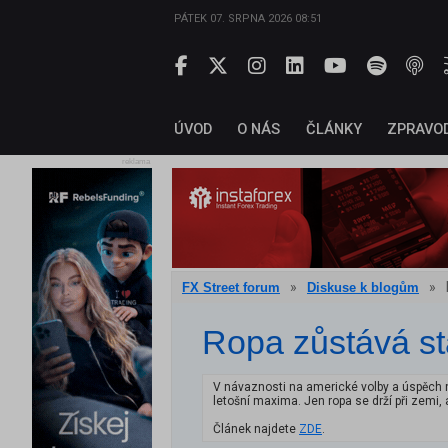
PÁTEK 07. SRPNA 2026 08:51
ÚVOD
O NÁS
ČLÁNKY
ZPRAVO
reklama
»
»
FX Street forum
Diskuse k blogům
Ropa zůstává st
V návaznosti na americké volby a úspěch n
letošní maxima. Jen ropa se drží při zemi,
Článek najdete
ZDE
.