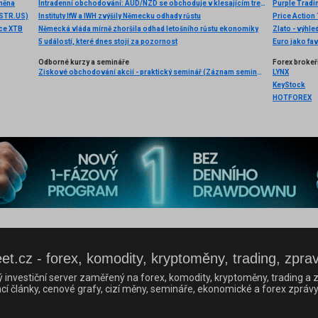
měna
Intradenní obchodování: AUD/NZD se obchoduje v klesajícím trendovém kanálu
Purple Tradi
MSTR.US)
Instituty IfW a IWH zvýšily Německu odhady růstu
Price Action
nce XTB
Německá vláda mírně zhoršila odhad letošního růstu ekonomiky
Zlato - výhle
5 událostí, které dnes stojí za pozornost
Euro jako fav
Odborné kurzy a semináře
Forex brokeř
Ziskové obchodování akcií - praktický seminář (Záznam semináře)
LYNX
KeyStock
HOTFOREX
et.cz - forex, komodity, kryptoměny, trading, zpra
ý investiční server zaměřený na forex, komodity, kryptoměny, trading a z
cí články, cenové grafy, cizí měny, semináře, ekonomické a forex zprávy