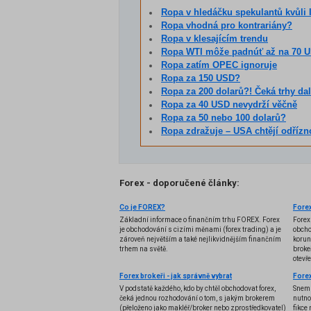
Ropa v hledáčku spekulantů kvůli 
Ropa vhodná pro kontrariány?
Ropa v klesajícím trendu
Ropa WTI môže padnúť až na 70 
Ropa zatím OPEC ignoruje
Ropa za 150 USD?
Ropa za 200 dolarů?! Čeká trhy da
Ropa za 40 USD nevydrží věčně
Ropa za 50 nebo 100 dolarů?
Ropa zdražuje – USA chtějí odřízn
Forex - doporučené články:
Co je FOREX?
Forex
Základní informace o finančním trhu FOREX. Forex
Forex
je obchodování s cizími měnami (forex trading) a je
obcho
zároveň největším a také nejlikvidnějším finančním
korun
trhem na světě.
brokeř
otevř
Forex brokeři - jak správně vybrat
V podstatě každého, kdo by chtěl obchodovat forex,
Snem 
čeká jednou rozhodování o tom, s jakým brokerem
nutno
(přeloženo jako makléř/broker nebo zprostředkovatel)
fikce 