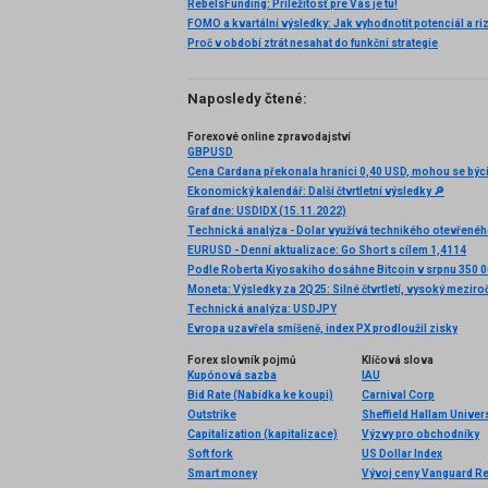
RebelsFunding: Príležitosť pre Vás je tu!
FOMO a kvartální výsledky: Jak vyhodnotit potenciál a ri
Proč v období ztrát nesahat do funkční strategie
Naposledy čtené:
Forexové online zpravodajství
GBPUSD
Ekonomický kalendář: Další čtvrtletní výsledky 🔎
Graf dne: USDIDX (15.11.2022)
EURUSD - Denní aktualizace: Go Short s cílem 1,4114
Podle Roberta Kiyosakiho dosáhne Bitcoin v srpnu 350 
Technická analýza: USDJPY
Evropa uzavřela smíšeně, index PX prodloužil zisky
Forex slovník pojmů
Klíčová slova
Kupónová sazba
IAU
Bid Rate (Nabídka ke koupi)
Carnival Corp
Outstrike
Sheffield Hallam Univers
Capitalization (kapitalizace)
Výzvy pro obchodníky
Soft fork
US Dollar Index
Smart money