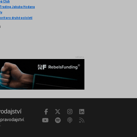
ng Club
 Trading Jakuba Hodana
dy
orit pro druhé pololetí
i
reklama
vodajství
pravodajství.
.