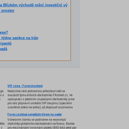
Blízkém východě mění investiční výhled?
 prostor
cese?
 týdne sankce na Irán
gigantů
padá
VIP zóna - Forex Asistent
nge.
Nabízíme vám jedinečnou příležitost stát se
í s
součástí týmu elitních obchodníků FXstreet.cz. Ve
.
spolupráci s předními úspěšnými obchodníky jsme
pro vás připravili unikátní VIP skupinu (speciální
uzavřená sekce na webu), až doposud využívanou
pouze několika profesionálními tradery, a k tomu i
Forex zůstává největším trhem na světě
exkluzivní VIP indikátory, doposud úspěšně
používané pouze k soukromým účelům. Nyní se vám
V dnešním článku se podíváme na nejnovější
otevírá možnost stát se součástí této VIP skupiny,
této
statistiky globálního obchodování na forexu. Banka
díky které získáte jedinečné know-how pro
 v
pro mezinárodní vyrovnání plateb (BIS) totiž před pár