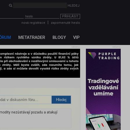
PŘIHLÁSIT
|
nová registrace
zapomenuté heslo
ÓRUM
METATRADER
BLOGY
VIP
reklama
reklama
Hledej
modity nezůstávají pozadu a atakují