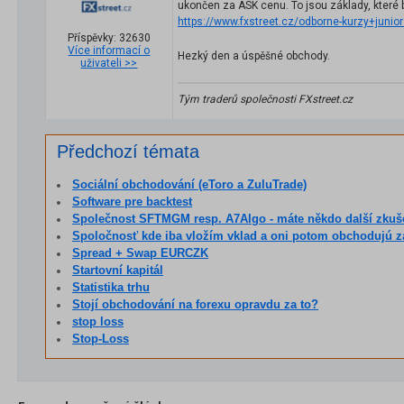
ukončen za ASK cenu. To jsou základy, které 
https://www.fxstreet.cz/odborne-kurzy+juniors
Příspěvky: 32630
Více informací o
Hezký den a úspěšné obchody.
uživateli >>
Tým traderů společnosti FXstreet.cz
Předchozí témata
Sociální obchodování (eToro a ZuluTrade)
Software pre backtest
Společnost SFTMGM resp. A7Algo - máte někdo další zkušeno
Spoločnosť kde iba vložím vklad a oni potom obchodujú 
Spread + Swap EURCZK
Startovní kapitál
Statistika trhu
Stojí obchodování na forexu opravdu za to?
stop loss
Stop-Loss