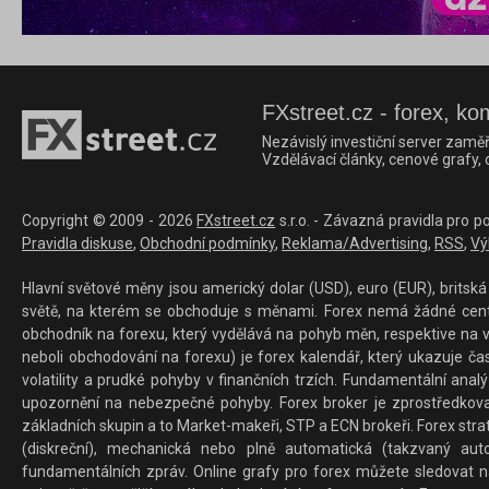
FXstreet.cz - forex, ko
Nezávislý investiční server zaměř
Vzdělávací články, cenové grafy,
Copyright © 2009 - 2026
FXstreet.cz
s.r.o. - Závazná pravidla pro p
Pravidla diskuse
,
Obchodní podmínky
,
Reklama/Advertising
,
RSS
,
Vý
Hlavní světové měny jsou americký dolar (USD), euro (EUR), britská 
světě, na kterém se obchoduje s měnami. Forex nemá žádné centrál
obchodník na forexu, který vydělává na pohyb měn, respektive na v
neboli obchodování na forexu) je forex kalendář, který ukazuje č
volatility a prudké pohyby v finančních trzích. Fundamentální ana
upozornění na nebezpečné pohyby. Forex broker je zprostředkov
základních skupin a to Market-makeři, STP a ECN brokeři. Forex stra
(diskreční), mechanická nebo plně automatická (takzvaný aut
fundamentálních zpráv. Online grafy pro forex můžete sledovat na 