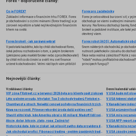
Forex - doporučené články:
Co je FOREX?
Forex pro začátečníky
Základní informace o finančním trhu FOREX. Forex
Forex je celosvětová burzovní síť, v jej
je obchodování s cizími měnami (forex trading) a je
obchoduje se všemi světovými měnami,
zároveň největším a také nejlikvidnějším finančním
koruny. Na forexu obchodují banky, fondy
trhem na světě.
brokeři a podobné instituce, ale také jedn
otevřený všem.
Forex brokeři - jak správně vybrat
V podstatě každého, kdo by chtěl obchodovat forex,
Snem některých obchodníků je obchodo
čeká jednou rozhodování o tom, s jakým brokerem
nutnosti jakéhokoliv zásahu do obchod
(přeloženo jako makléř/broker nebo zprostředkovatel)
fikce nebo reálná záležitost? Kolik z nás
by chtěl mít co do činění a svěřil mu své finance
"roboti" mohou profitabilně obchodovat
určené k obchodování. Velmi rád bych vám přiblížil
principech fungují?
problematiku výběru brokera, rozdíl mezi
jednotlivými typy brokerů a v neposlední řadě uvedu
několik příkladů nejznámějších z nich.
Nejnovější články:
Vzdělávací články
Denní kalendář udál
VIP zóna FXstreet.cz v červenci 2026 byla pro klienty opět zisková
V USA bude mít slo
Léto v plném proudu, trhy také: Top 3 obchody traderů Fintokei na indexech a zlatě
V USA týdenní statist
Chamtivost a strach: Největší cenové pohyby na finančních trzích (červenec 2026)
V Kanadě Ivey index
Káva na rozcestí. Přinese rekordní úroda další pokles cen?
V USA průměrný hod
Stvořil elitní klub, kde Ameriku obral o 65 miliard. Madoff řídil největší Ponzi dějin
V USA míra nezaměs
Akcie, dolar, bitcoin, zlato, ropa: Začíná to!
V USA NFP report z
Historická data, kde je získat, jak připojit svého data providera do MultiCharts a proč je budeme potřebovat? (4. díl)
V Kanadě míra neza
Jak obchodují profíci: Fibonacci trading - systém úspěšných traderů
V USA zásoby zemní