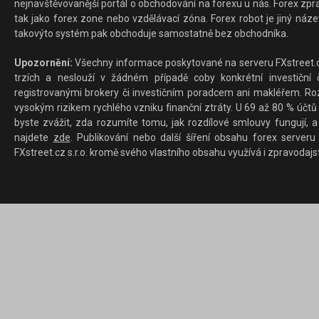
nejnavštěvovanější portál o obchodování na forexu u nás. Forex zprav
tak jako forex zone nebo vzdělávací zóna. Forex robot je jiný náz
takovýto systém pak obchoduje samostatně bez obchodníka.
Upozornění:
Všechny informace poskytované na serveru FXstreet.cz
trzích a neslouží v žádném případě coby konkrétní investiční č
registrovanými brokery či investičním poradcem ani makléřem. Rozd
vysokým rizikem rychlého vzniku finanční ztráty. U 69 až 80 % účtů 
byste zvážit, zda rozumíte tomu, jak rozdílové smlouvy fungují, a
najdete
zde
. Publikování nebo další šíření obsahu forex serveru
FXstreet.cz s.r.o. kromě svého vlastního obsahu využívá i zpravodajs