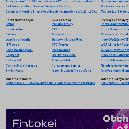
Analýza páru USD/CAD na 1. června 2023 – proražená trendová linie a potenciál dalšího poklesu
Bitcoin zaznamenal 
Fed čeká na inflaci. Dolar může výrazně kolísat
Praktická ukázka: Sk
Denní rychlý přehled – analýzy hlavních měnových párů 27.12.2013
Tak jde čas: 5 týden
Forex slovník pojmů
Klíčová slova
Tradingové analýzy 
Emise
Počátek změny
Denní změna
TA3
Deflace
Alphabet Inc.
Sberbank: Ruská ek
Long/short equity
Bankovní krize v USA
Index DAX (Eurex) (F
ITM opce
CFD/futures
Hodnota dluhopisu
Polská vláda
Aktuálně otevřené f
Daytrader
Hračkářská firma
Index spekulativníh
Daňový štít
Řetězec H&M
Forex: Vítězové a p
Contract for difference
Forex zpravodajství
Nálada v německém 
Směnný kurz
Řízení investičního portfolia
Analýza hlavních m
Odborná literatura
Odborné kurzy a se
Kniha "FOREX – Ziskové intradenní a swingové obchodní strategie" od Kathy Lien vychází v češtině!
Exkluzivní VIP semi