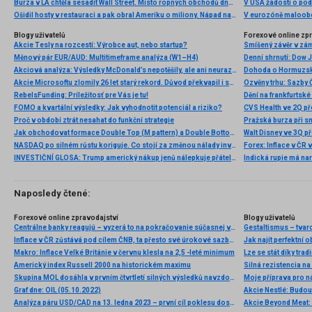
Burza v LA chtěla sesadit Wall Street. Místo ropných obchodů dnes místem duní basy
V USA žádosti o po
Ošidil hosty v restauraci a pak obral Ameriku o miliony. Nápad na obří podvod dostal Ponzi náhodou
V eurozóně maloobc
Blogy uživatelů
Forexové online zp
Akcie Tesly na rozcestí: Výrobce aut, nebo startup?
Smíšený závěr v zá
Měnový pár EUR/AUD: Multitimeframe analýza (W1–H4)
Akciová analýza: Výsledky McDonald’s nepotěšily, ale ani neurazily. Jakou vizi společnost prezentovala?
Dohoda o Hormuzské
Akcie Microsoftu zlomily 26 let starý rekord. Důvod překvapil i samotné investory
RebelsFunding: Príležitosť pre Vás je tu!
FOMO a kvartální výsledky: Jak vyhodnotit potenciál a riziko?
Proč v období ztrát nesahat do funkční strategie
Pražská burza při s
Jak obchodovat formace Double Top (M pattern) a Double Bottom (W pattern)
NASDAQ po silném růstu koriguje. Co stojí za změnou nálady investorů?
INVESTIČNÍ GLOSA: Trump americký nákup jenů nálepkuje přátelstvím. Pravda je jinde
Naposledy čtené:
Forexové online zpravodajství
Blogy uživatelů
Centrálne banky reagujú – vyzerá to na pokračovanie súčasnej vlny globálneho uvoľňovania
Gestaltismus – tva
Inflace v ČR zůstává pod cílem ČNB, ta přesto své úrokové sazby snižovat nebude. Obává se inflačních tlaků ve službách a obecněji v jádrových položkách
Jak najít perfektní o
Makro: Inflace Velké Británie v červnu klesla na 2,5 -leté minimum
Lze se stát díky tra
Americký index Russell 2000 na historickém maximu
Skupina MOL dosáhla v prvním čtvrtletí silných výsledků navzdory náročnému geopolitickému prostředí a krizím v dodávkách energií
Moje příprava pro ná
Graf dne: OIL (05.10.2022)
Akcie Nestlé: Budou
Analýza páru USD/CAD na 13. ledna 2023 – první cíl poklesu dosažen
Akcie Beyond Meat: 