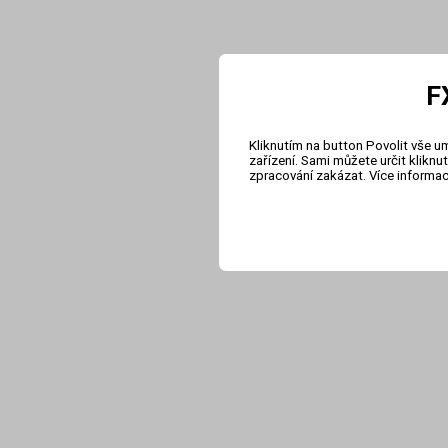
F
Kliknutím na button Povolit vše u
zařízení. Sami můžete určit klikn
zpracování zakázat. Více informa