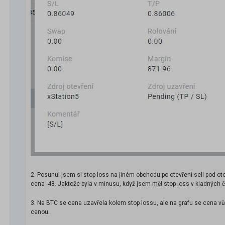
2. Posunul jsem si stop loss na jiném obchodu po otevření sell pod otev
cena -48. Jaktože byla v mínusu, když jsem měl stop loss v kladných č
3. Na BTC se cena uzavřela kolem stop lossu, ale na grafu se cena vůbec
cenou.