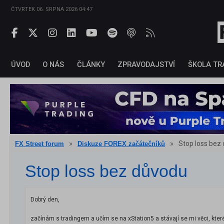
ČTVRTEK 06. SRPNA 2026 04:47
ÚVOD
O NÁS
ČLÁNKY
ZPRAVODAJSTVÍ
ŠKOLA TR
»
»
Stop loss bez
FX Street forum
Diskuze FOREX začátečníků
Stop loss bez důvodu
Dobrý den,
začínám s tradingem a učím se na xStation5 a stávají se mi věci, kte