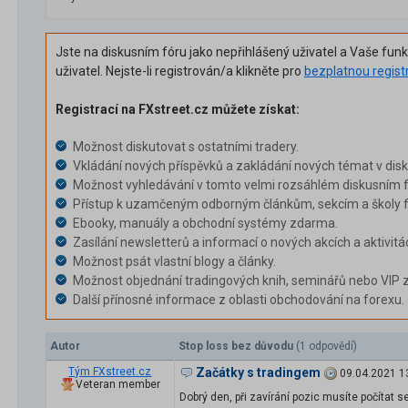
Jste na diskusním fóru jako nepřihlášený uživatel a Vaše fun
uživatel. Nejste-li registrován/a klikněte pro
bezplatnou regist
Registrací na FXstreet.cz můžete získat:
Možnost diskutovat s ostatními tradery.
Vkládání nových příspěvků a zakládání nových témat v dis
Možnost vyhledávání v tomto velmi rozsáhlém diskusním f
Přístup k uzamčeným odborným článkům, sekcím a školy f
Ebooky, manuály a obchodní systémy zdarma.
Zasílání newsletterů a informací o nových akcích a aktivitá
Možnost psát vlastní blogy a články.
Možnost objednání tradingových knih, seminářů nebo VIP 
Další přínosné informace z oblasti obchodování na forexu.
Autor
Stop loss bez důvodu
(1 odpovědí)
Tým FXstreet.cz
Začátky s tradingem
09.04.2021 1
Veteran member
Dobrý den, při zavírání pozic musíte počítat 